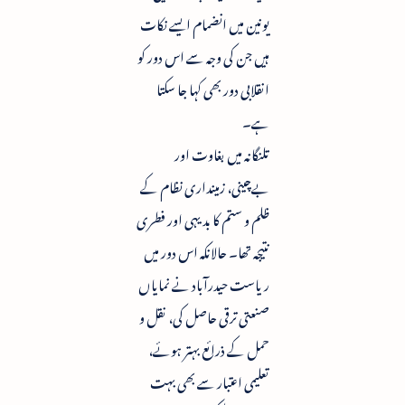
یونین میں انضمام ایسے نکات
ہیں جن کی وجہ سے اس دور کو
انقلابی دور بھی کہا جا سکتا
ہے۔
تلنگانہ میں بغاوت اور
بےچینی، زمینداری نظام کے
ظلم و ستم کا بدیہی اور فطری
نتیجہ تھا۔ حالانکہ اس دور میں
ریاست حیدرآباد نے نمایاں
صنعتی ترقی حاصل کی، نقل و
حمل کے ذرائع بہتر ہوئے،
تعلیمی اعتبار سے بھی بہت