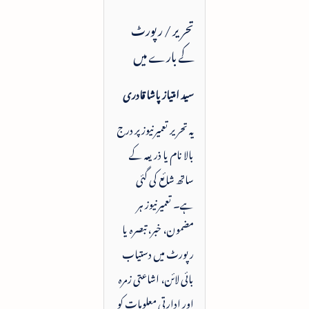
تحریر / رپورٹ
کے بارے میں
سید امتیاز پاشا قادری
یہ تحریر تعمیرنیوز پر درج
بالا نام یا ذریعہ کے
ساتھ شائع کی گئی
ہے۔ تعمیرنیوز ہر
مضمون، خبر، تبصرہ یا
رپورٹ میں دستیاب
بائی لائن، اشاعتی زمرہ
اور ادارتی معلومات کو