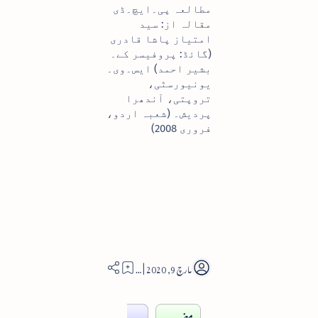
مطالعہ پی۔ایچ۔ڈی
مقالہ از: سید
امتیاز پاشا قادری
(گائڈ: پروفیسر کے۔
بشیر احمد) ایس۔وی۔
یونیورسٹی،
تروپتی، آندھرا
پردیش۔ (شعبہ اردو،
فروری 2008)
6