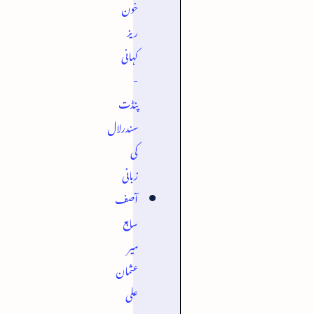
خون
ریز
کہانی
-
پنڈت
سندرلال
کی
زبانی
آصف
سابع
میر
عثمان
علی