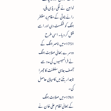
نوابین نے لکی ریڈی پلی،
رائے چوٹی کے مقام پر مظفر
جنگ کو شکست دی اور اسے
قتل کر دیا۔ اسی طرح
1751ء میں ناصر جنگ کے
دوسرے بھائی صلابت جنگ
نے فرانسیسیوں کی مدد سے
آصف جاہی سلطنت کا تیسرا
تاجدار ہننے میں کامیابی حاصل
کی۔
1761ء میں صلابت جنگ
کے بھائی نظام علی خان نے