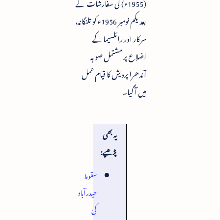
(1955ء) کی سفارشات کے
بعد یکم نومبر 1956ء کو تلنگانہ،
سرکار اور رائلسیما کے
اضلاع پر مشتمل صوبہ
آندھرا پردیش کا قیام عمل
میں آ گیا۔
یہ بھی
پڑھیے:
سقوط
حیدرآباد
کی