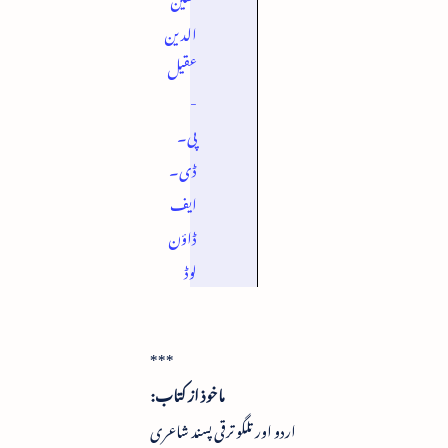
الدین
عقیل
-
پی۔
ڈی۔
ایف
ڈاؤن
لوڈ
***
ماخوذ از کتاب:
اردو اور تلگو ترقی پسند شاعری