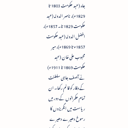
جاہ (عہد حکومت 1803 تا
1829ء)، ناصر الدولہ (عہد
حکومت 1829 تا۔ 1857ء)،
افضل الدولہ (عہد حکومت
1857ء تا 1869ء)، میر
محبوب علی خان (عہد
حکومت 1869 تا 1911ء)
نے آصف جاہی سلطنت
کے وقار کو قائم رکھا۔ ان
تمام حکمرانوں کے دور میں
ریاست میں انگریزوں کا
رسوخ دھیرے دھیرے