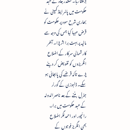
بڑھتا رہا۔ سکندر جاہ کے عہد
حکومت میں پالمر اینڈ کمپنی نے
بھاری شرح سود پر حکومت کو
قرض مہیا کیا جس کی وجہ سے
مالیہ پر بہت برا اثر پڑا۔ آخر
کار شمالی سرکار کے اضلاع
انگریزوں کو تفویض کر دینے
پڑے تاکہ قرضے کی پابجائی ہو
سکے۔ ڈلہوزی کے گورنر
جنرل بننے کے بعد ناصرالدولہ
کے عہد حکومت میں برار،
رائچور اور احمدنگر اضلاع
بھی انگریز فوجوں کے