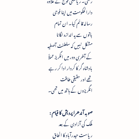
رکھی۔ ریاستی فوج کے علاوہ
دارالحکومت میں اپنا فوجی
رسالہ قائم کیا۔ ان تمام
باتوں سے یہ اندازہ لگانا
مشکل نہیں کہ سلطنت آصفیہ
کے آخری دور میں انگریز عملاً
بادشاہ گر کا کردار ادا کر رہے
تھے اور حقیقی طاقت
انگریزوں کے ہاتھ میں تھی۔
صوبہ آندھرا پردیش کا قیام :
ملک کی آزادی کے بعد
ریاست حیدرآباد کا الحاق