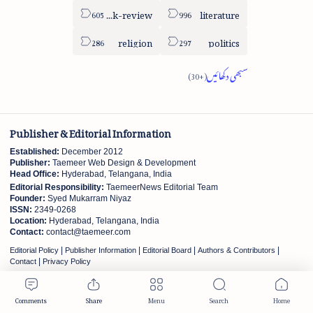
book-review
literature
religion
politics
Publisher & Editorial Information
Established:
December 2012
Publisher:
Taemeer Web Design & Development
Head Office:
Hyderabad, Telangana, India
Editorial Responsibility:
TaemeerNews Editorial Team
Founder:
Syed Mukarram Niyaz
ISSN:
2349-0268
Location:
Hyderabad, Telangana, India
Contact:
contact@taemeer.com
|
|
|
|
Editorial Policy
Publisher Information
Editorial Board
Authors & Contributors
|
Contact
Privacy Policy