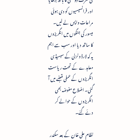
اور فرانسیسیوں کو دی ہوئی
مراعات واپس لے لیں۔
میسور کی جنگوں میں انگریزوں
کا ساتھ دیا اور سب سے اہم
یہ کہ لارڈ ولزلی کے سبسیڈی
معاہدے کے تحت ریاست
انگریزوں کے عملی قبضے میں آ
گئی۔ اضلاع مفوضہ بھی
انگریزوں کے حوالے کر
دئے گئے۔
نظام علی خان کے بعد سکندر