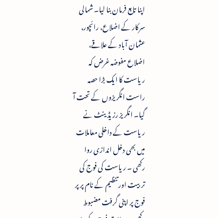
اپنا تابع فرمان بنا لیا۔ شمالی
سرکار کے اضلاع، رائچور،
عثمان آباد کے علاقے،
اضلاع مفوضہ غرض کہ
ریاست کا ایک بڑا حصہ
راست انگریزوں کے تحت آ
گیا۔ انگریز رزیڈینٹ نے
ریاست کے داخلی معاملات
میں بھی دخل اندازی روا
رکھی ۔ ریاست کی فوج کی
تربیت اور تنظیم کے نام پر پر
فوج پر اپنی گرفت مضبوط