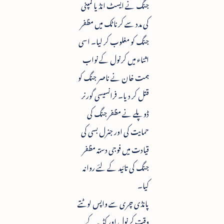
جنگ نے ایسٹ انڈیا کمپنی
کی مدد سے کرناٹک میں مظفر
جنگ کو مغلوب کر لیا۔ اسی
اثناء میں کرنول کے نواب
ہمت خان نے ناصر جنگ کو
قتل کر دیا۔ فرانسیسی گورنر
ڈوپلے نے مظفر جنگ کی
حمایت کی اور جنرل بسی کی
قیادت میں فوجی دستہ مظفر
جنگ کی تائید کے لئے روانہ
کیا۔
پانڈی چری سے واپس لوٹتے
وقت کرنول اور کڈپہ کے