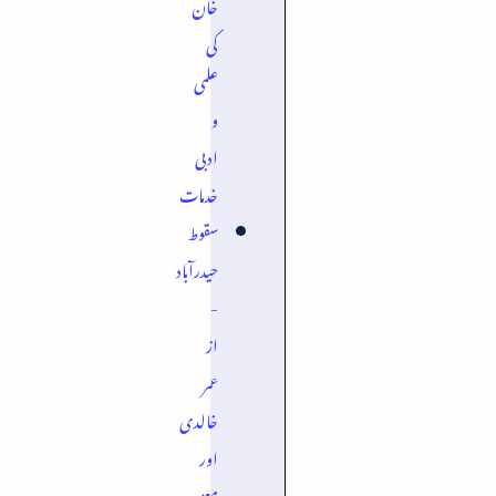
خان
کی
علمی
و
ادبی
خدمات
سقوط
حیدرآباد
-
از
عمر
خالدی
اور
معین