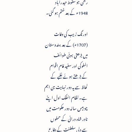
رکھی جو سقوط حیدرآباد
1948ء کے بعد ختم ہو گئی۔
اورنگ زیب کی وفات
(1707ء) کے بعد ہندوستان
میں بڑھتی ہوئی طوائف
الملوکی اور سفید فام اقوام
کے بڑھتے ہوئے غلبے کے
لحاظ سے یہ دور نہایت ہی اہم
ہے۔ نظام الملک اول اپنے
چوبیس سالہ دور حکومت میں
نادر شاہ درانی کے حملوں
سے دلی سلطنت کے دفاع