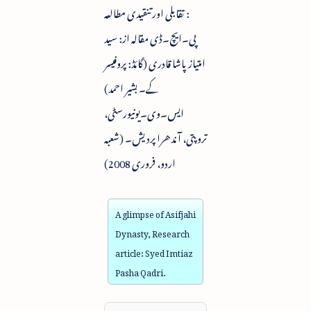
: تقابلی اور تنقیدی مطالعہ
پی۔ایچ۔ڈی مقالہ از: سید
امتیاز پاشا قادری (گائڈ: پروفیسر
کے۔ بشیر احمد)
ایس۔وی۔یونیورسٹی،
تروپتی، آندھرا پردیش۔ (شعبہ
اردو، فروری 2008)
A glimpse of Asifjahi
Dynasty, Research
article: Syed Imtiaz
Pasha Qadri.