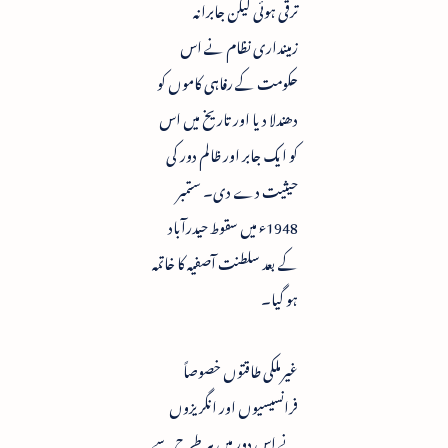
ترقی ہوئی لیکن جابرانہ
زمینداری نظام نے اس
حکومت کے رفاہی کاموں کو
دھندلا دیا اور تاریخ میں اس
کو ایک جابر اور ظالم دور کی
حیثیت دے دی۔ ستمبر
1948ء میں سقوط حیدرآباد
کے بعد سلطنت آصفیہ کا خاتمہ
ہو گیا۔
غیرملکی طاقتوں خصوصاً
فرانسیسیوں اور انگریزوں
نے اس دور میں ہر طرح سے