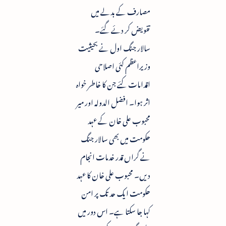
مصارف کے بدلے میں
تفویض کر دئے گئے۔
سالار جنگ اول نے بحیثیت
وزیراعظم کئی اصلاحی
اقدامات کئے جن کا خاطر خواہ
اثر ہوا۔ افضل الدولہ اور میر
محبوب علی خان کے عہد
حکومت میں بھی سالار جنگ
نے گراں قدر خدمات انجام
دیں۔ محبوب علی خان کا عہد
حکومت ایک حد تک پر امن
کہا جا سکتا ہے۔ اس دور میں