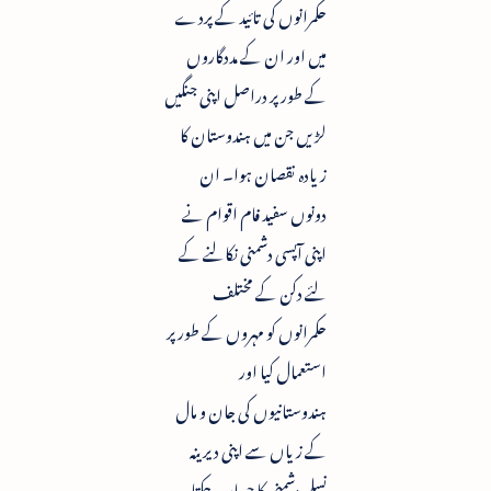
حکمرانوں کی تائید کے پردے
میں اور ان کے مددگاروں
کے طور پر دراصل اپنی جنگیں
لڑیں جن میں ہندوستان کا
زیادہ نقصان ہوا۔ ان
دونوں سفید فام اقوام نے
اپنی آپسی دشمنی نکالنے کے
لئے دکن کے مختلف
حکمرانوں کو مہروں کے طور پر
استعمال کیا اور
ہندوستانیوں کی جان و مال
کے زیاں سے اپنی دیرینہ
نسلی دشمنی کا حساب چکتا