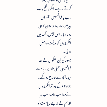
کرتے رہے۔ انگریز فتح یاب
رہے یا فرانسیسی، نقصان
بہرصورت ہندوستان کا ہی
ہوتا رہا۔ اس آپسی جنگ میں
انگریزوں کو فوقیت حاصل
ہوئی۔
میسور کی تین جنگوں کے بعد
فرانسیسی عملی طور پر ریاست
حیدرآباد سے خارج ہو گئے۔
1800ء کے بعد تو انگریزوں
نے مناسب نامناسب ہر
اقدام کے ذریعے ریاست کو