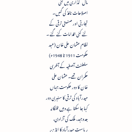
مال گذاری میں کئی
اصلاحات نافذ کی گئیں۔
تجارتی اور صنعتی ترقی کے
لئے کئی اقدامات کئے گئے ۔
نظام عثمان علی خان (عہد
حکومت 1911 تا 1948ء)
سلطنت آصفیہ کے آخری
حکمران تھے۔ عثمان علی
خان کا دور حکومت جہاں
حیدرآباد کی ترقی کا سنہری دور
کہا جا سکتا ہے وہیں تلنگانہ
جدوجہد، ملک کی آزادی،
ریاست حیدرآباد کا انڈین