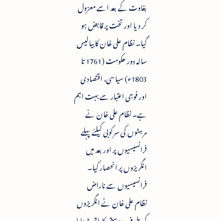
بغاوت کے بعد اسے معزول
کر دیا اور تخت پر قابض ہو
گیا۔ نظام علی خان کا بیالیس
سالہ دور حکومت (1761 تا
1803ء) سیاسی، اقتصادی
اور فوجی اعتبار سے بہت اہم
ہے۔ نظام علی خان نے
مرہٹوں کی سرکوبی کیلئے پہلے
فرانسیسیوں پر اور بعد میں
انگریزوں پر انحصار کیا۔
فرانسیسیوں سے ناراض
نظام علی خان نے انگریزوں
کی طرف دوستی کا ہاتھ بڑھایا