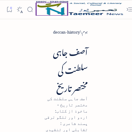
ہوم
deccan-history
آصف جاہی
سلطنت کی
مختصر تاریخ
آصف جاہی سلطنت کی
مختصر تاریخ -
ماخوذ از کتاب:
اردو اور تلگو ترقی
پسند شاعری :
تقابلی اور تنقیدی