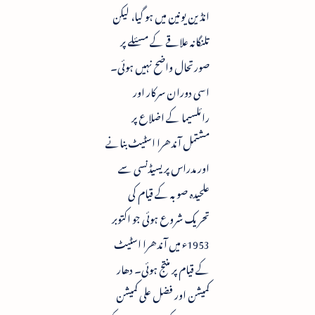
انڈین یونین میں ہو گیا، لیکن
تلنگانہ علاقے کے مسئلے پر
صورتحال واضح نہیں ہوئی۔
اسی دوران سرکار اور
رائلسیما کے اضلاع پر
مشتمل آندھرا اسٹیٹ بنانے
اور مدراس پریسیڈنسی سے
علحیدہ صوبہ کے قیام کی
تحریک شروع ہوئی جو اکتوبر
1953ء میں آندھرا اسٹیٹ
کے قیام پر منتج ہوئی۔ دھار
کمیشن اور فضل علی کمیشن