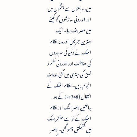
میں، مرہٹوں سے جنگوں میں
اور اندرونی سازشوں کو کچلنے
میں مصروف رہا۔ ایک
بہترین جرنیل اور مدبر نظام
الملک نے دکن کی سرحدوں
کی حفاظت اور اندرونی نظم و
نسق کی بہتری میں کئی خدمات
انجام دیں۔ نظام الملک کے
انتقال (1748ء) کے بعد
جانشین ناصر جنگ اور نظام
الملک کے نواسے مظفر جنگ
میں کشمکش چھڑ گئی۔ ناصر