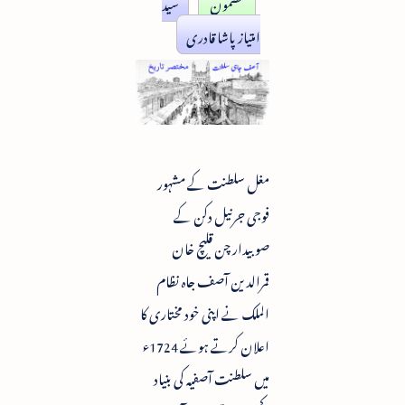
مضمون
سید
امتیاز پاشا قادری
مغل سلطنت کے مشہور
فوجی جرنیل دکن کے
صوبیدار چن قلیچ خان
قمرالدین آصف جاہ نظام
الملک نے اپنی خود مختاری کا
اعلان کرتے ہوئے 1724ء
میں سلطنت آصفیہ کی بنیاد