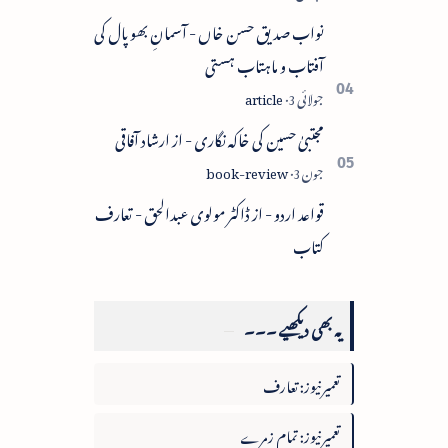
نواب صدیق حسن خاں - آسمانِ بھوپال کی
آفتاب و ماہتاب ہستی
مجتبیٰ حسین کی خاکہ نگاری - از ارشاد آفاقی
قواعد اردو - از ڈاکٹر مولوی عبدالحق - تعارف
کتاب
یہ بھی دیکھیے ۔۔۔
تعمیرنیوز: تعارف
تعمیرنیوز: تمام زمرے