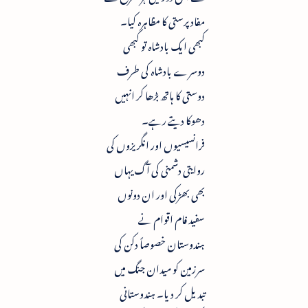
مفاد پرستی کا مظاہرہ کیا۔
کبھی ایک بادشاہ تو کبھی
دوسرے بادشاہ کی طرف
دوستی کا ہاتھ بڑھا کر انہیں
دھوکا دیتے رہے۔
فرانسیسیوں اور انگریزوں کی
روایتی دشمنی کی آگ یہاں
بھی بھڑکی اور ان دونوں
سفید فام اقوام نے
ہندوستان خصوصاً دکن کی
سرزمین کو میدان جنگ میں
تبدیل کر دیا۔ ہندوستانی