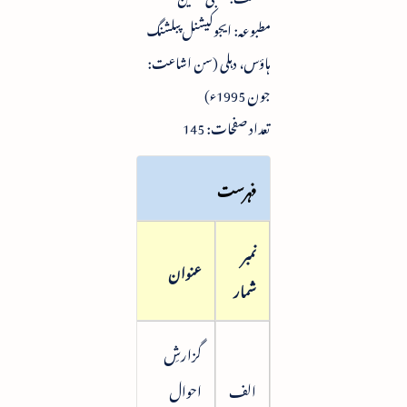
مطبوعہ: ایجوکیشنل پبلشنگ
ہاؤس، دہلی (سن اشاعت:
جون 1995ء)
تعداد صفحات: 145
فہرست
نمبر
صفحہ
عنوان
شمار
نمبر
گزارشِ
الف
احوال
7