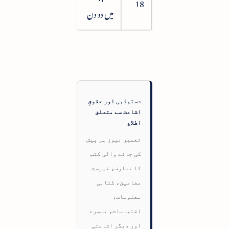
138
18
میں دو دن
دستیابی اور حقوقِ
اشاعت سے متعلق
اطلاع
تعمیر نیوز پر پیش
کی جانے والی کتب
کا تعارف، فہرستِ
مضامین، کتابی
معلومات،
اقتباسات، تبصرے
اور دیگر اشاعتی