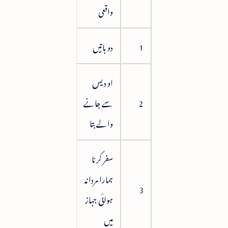
واقعی
1
دو باتیں
9
او دیس
2
سے جانے
14
والے بتا
سفر کرنا
ہمارا مردانہ
22
3
ہوائی جہاز
میں