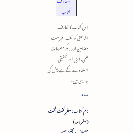
- تعارف
کتاب
اس کتاب کا تعارف،
اشاعتی کوائف، فہرستِ
مضامین اور دیگر معلومات
علمی، ادبی اور تحقیقی
استفادے کے لیے پیش کی
جا رہی ہیں۔
***
نام کتاب:
سفرِ لخت لخت
(سفرنامہ)
مصنف: مجتبیٰ حسین