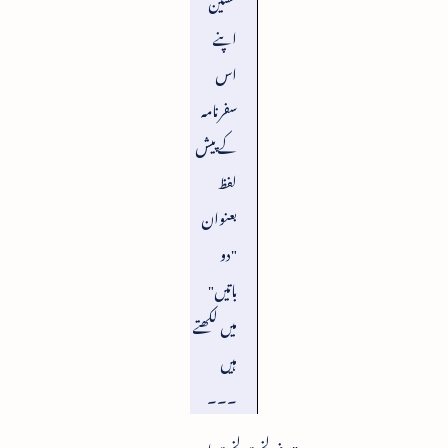
اپنے
اس
سفرنامہ
کے پیش
لفظ
بعنوان
"دو
باتیں"
میں لکھتے
ہیں
۔۔۔
"سفرِ لخت لخت ان