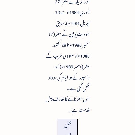
اور امریکہ کے سفر (27
فروری 1984ء سے 30
اپریل 1984ء)، سابق
سوویت یونین کے سفر (27
ستمبر 1986ء تا 28 اکتوبر
1986ء)، سعودی عرب کے
سفر (دسمبر 1989ء) اور
رامپور کے دو ایام کی روداد
لکھی گئی ہے۔
اس سفرنامے کا تعارف پیش
خدمت ہے۔
مجتبیٰ
حسین