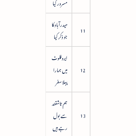
مسرور کیا
حیدرآباد کا
82
11
جو ذکر کیا
ایروفلوٹ
12
میں ہمارا
91
پہلا سفر
ہم تاشقند
13
سے بول
98
رہے ہیں