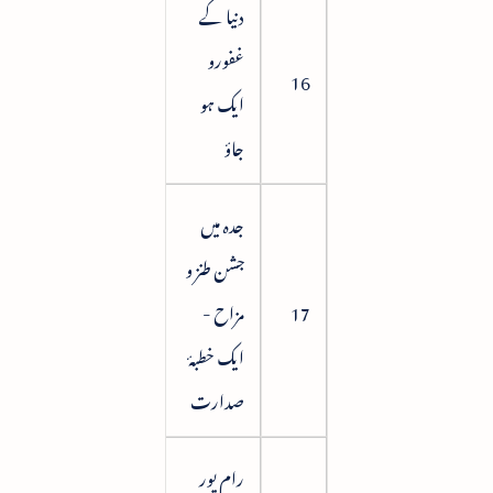
دنیا کے
غفورو
119
16
ایک ہو
جاؤ
جدہ میں
جشن طنز و
17
مزاح -
129
ایک خطبۂ
صدارت
رام پور