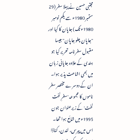
مجتبی حسین نے پہلا سفر (29
ستمبر 1980ء سے یکم نومبر
1980ء تک) جاپان کا کیا اور
"جاپان چلو جاپان" جیسا
مقبول سفرنامہ تحریر کیا جو
ہندی کے علاوہ جاپانی زبان
میں بھی اشاعت پذیر ہوا۔
ان کے دوسرے مختصر سفر
ناموں کا مجموعہ 'سفرِ لخت
لخت' کے زیرعنوان جون
1995ء میں شائع ہوا تھا۔
اس میں پیرس، لندن، کناڈا