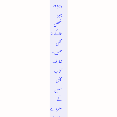
چہرہ در
چہرہ -
شخصی
خاکے از
مجتبیٰ
حسین -
تعارف
کتاب
مجتبیٰ
حسین
کے
سفرنامے