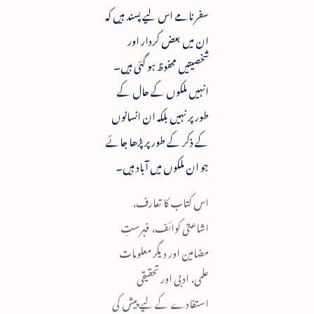
سفرنامے اس لیے پسند ہیں کہ
ان میں بعض کردار اور
شخصیتیں محفوظ ہو گئی ہیں۔
انہیں ملکوں کے حال کے
طور پر نہیں بلکہ ان انسانوں
کے ذکر کے طور پر پڑھا جائے
جو ان ملکوں میں آباد ہیں۔
اس کتاب کا تعارف،
اشاعتی کوائف، فہرستِ
مضامین اور دیگر معلومات
علمی، ادبی اور تحقیقی
استفادے کے لیے پیش کی