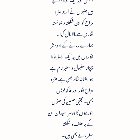
ہیں جنہوں نے اردو طنز و
مزاح کو اپنی شگفتہ و شائستہ
نگاری سے مالا مال کیا۔
ہمارے زمانے کے اردو نثر
نگاروں میں یہ ایک ایسا جانا
پہچانا مقبول و معتبر نام ہے
جو انشائیہ نگار بھی ہے، طنز و
مزاح نگار اور خاکہ نویس
بھی۔ مجتبیٰ حسین کی جنوں
جولانیوں کا دوسرا میدان ان
کے پرلطف و شگفتہ
سفرنامے بھی ہیں۔