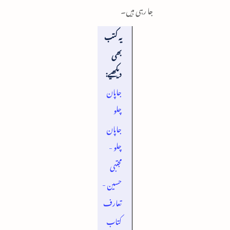
جا رہی ہیں۔
یہ کتب
بھی
دیکھیے:
جاپان
چلو
جاپان
چلو -
مجتبی
حسین -
تعارف
کتاب