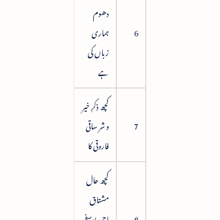
دھوم
6
ہماری
42
زباں کی
ہے
کچھ ذکرِ خیر
7
و شر ساقی
49
فاروقی کا
کچھ حال
مشتاق
8
احمد یوسفی
57