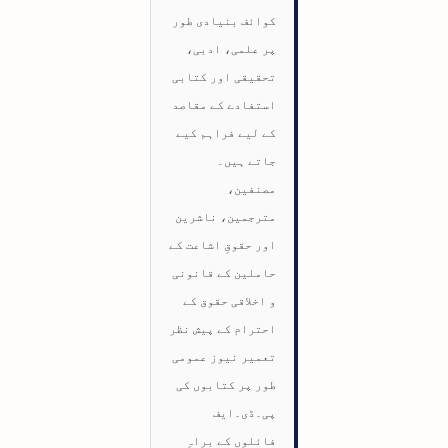
کوائف بنیادی طور
پر علمی، ادبی،
تحقیقی اور کتابی
استفادے کے مقاصد
کے لیے فراہم کیے
جاتے ہیں۔
مصنفین،
مترجمین، ناشرین
اور حقوقِ اشاعت کے
حاملین کے قانونی
و اخلاقی حقوق کے
احترام کے پیش نظر
تعمیر نیوز عمومی
طور پر کتابوں کی
پی۔ڈی۔ایف
فائلوں کے براہِ