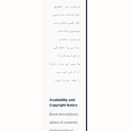
موجود ہو۔ حقوقِ
اشاعت کے حاملین
اگر کسی کتاب سے
متعلق وضاحت،
ترمیم، محدود
رسائی یا حذف کی
درخواست کرنا
چاہیں تو براہِ کرم
ادارتی ٹیم سے
رابطہ فرمائیں۔
Availability and
Copyright Notice
Book descriptions,
tables of contents,
bibliographical