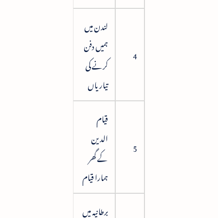
لندن میں
ہمیں دفن
26
4
کرنے کی
تیاریاں
قیام
الدین
34
5
کے گھر
ہمارا قیام
برطانیہ میں