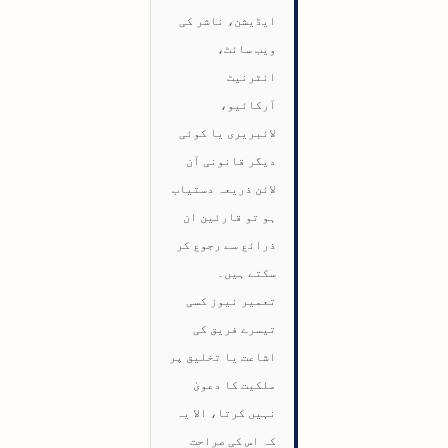
ایڈیشن، ناشر کی
ویب سائٹ،
انٹرنیٹ
آرکائیو،
لائبریری یا کوئی
دیگر قانونی آن
لائن ذریعہ دستیاب
ہو تو قارئین ان
ذرائع سے رجوع کر
سکتے ہیں۔
تعمیر نیوز کسی
تیسرے فریق کی
اشاعت یا تخلیق پر
ملکیت کا دعویٰ
نہیں کرتا، الا یہ
کہ اس کی صراحت