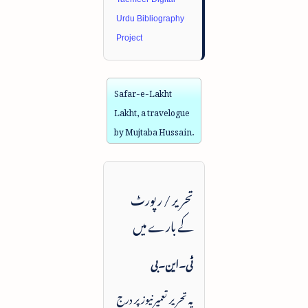
Urdu Bibliography
Project
Safar-e-Lakht
Lakht, a travelogue
by Mujtaba Hussain.
تحریر / رپورٹ
کے بارے میں
ٹی۔این۔بی
یہ تحریر تعمیرنیوز پر درج