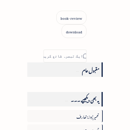
مقبول عام
یہ بھی دیکھیے ۔۔۔
تعمیرنیوز: تعارف