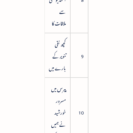
سے
ملاقات کا
کچھ نقی
9
تنویر کے
66
بارے میں
پیرس میں
مسرور
10
خورشید
74
نے ہمیں