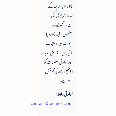
بالا نام یا ذریعہ کے
ساتھ شائع کی گئی
ہے۔ تعمیرنیوز ہر
مضمون، خبر، تبصرہ یا
رپورٹ میں دستیاب
بائی لائن، اشاعتی زمرہ
اور ادارتی معلومات کو
واضح رکھنے کی کوشش
کرتا ہے۔
ادارتی رابطہ:
contact@taemeer.com