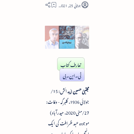
3
تعارف کتاب
ٹی۔این۔بی
مجتبیٰ حسین
(پیدائش: 15/
جولائی 1936، گلبرگہ - وفات:
27/مئی 2020، حیدرآباد)
موجودہ عہد ظرافت کی ایک
انجمن اور ایک ادارہ رہے