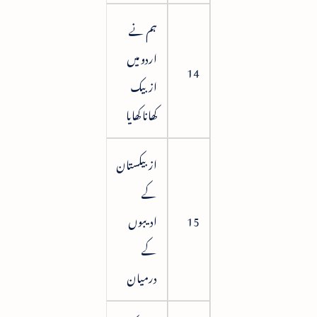
ہم نے
اردو میں
105
14
ازبیک
کھانا کھایا
ازبیکستان
کے
15
ادیبوں
112
کے
درمیان