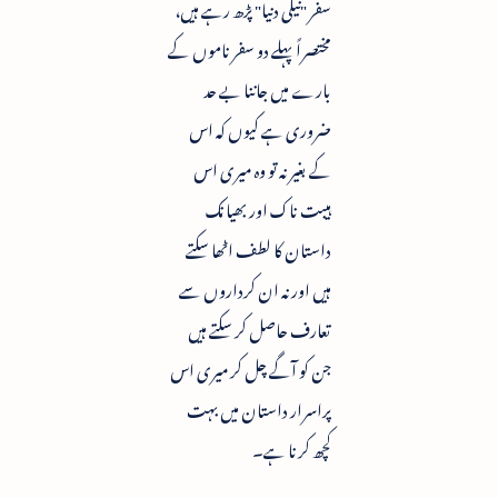
سفر "نیلی دنیا" پڑھ رہے ہیں،
مختصراً پہلے دو سفر ناموں کے
بارے میں جاننا بے حد
ضروری ہے کیوں کہ اس
کے بغیر نہ تو وہ میری اس
ہیبت ناک اور بھیانک
داستان کا لطف اٹھا سکتے
ہیں اور نہ ان کرداروں سے
تعارف حاصل کر سکتے ہیں
جن کو آگے چل کر میری اس
پراسرار داستان میں بہت
کچھ کرنا ہے۔