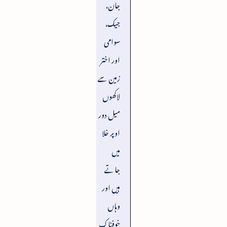
جان،
جیک،
سوامی
اور اختر
زمین سے
لاکھوں
میل دور
اوپر خلا
میں
جاتے
ہیں اور
وہاں
خوفناک