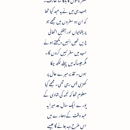
جب ہی میں نے یہ عہد کیا تھا
کہ ان دو سفروں میں مجھے جو
پریشانیاں اور آفتیں اٹھانی
پڑیں تھیں انہیں دیکھتے ہوئے
اب میں سفر نہیں کروں گا۔
مگر جیساکہ میں پہلے لکھ چکا
ہوں۔ تقدیر میرے حال پر
کھڑی ہنس رہی تھی۔ مجھے کیا
معلوم تھا کہ نجمہ کی شادی کے
پورے ایک سال بعد میرا یہ
عہد وقت کے دھارے میں
اس طرح بہہ جائے گا جیسے