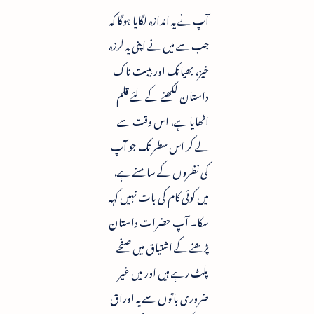
آپ نے یہ اندازہ لگایا ہوگا کہ
جب سے میں نے اپنی یہ لرزہ
خیز، بھیانک اور ہیبت ناک
داستان لکھنے کے لئے قلم
اٹھایا ہے، اس وقت سے
لے کر اس سطر تک جو آپ
کی نظروں کے سامنے ہے،
میں کوئی کام کی بات نہیں کہہ
سکا۔ آپ حضرات داستان
پڑھنے کے اشتیاق میں صفحے
پلٹ رہے ہیں اور میں غیر
ضروری باتوں سے یہ اوراق