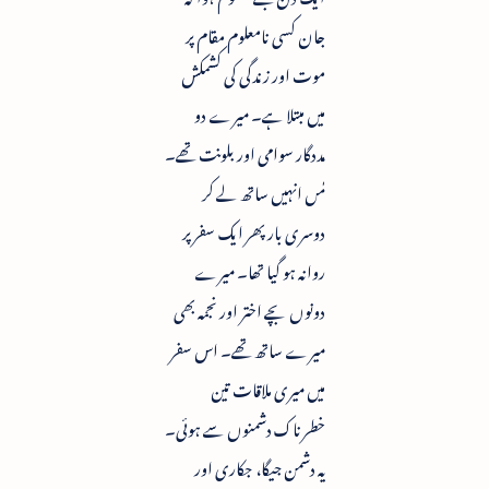
جان کسی نامعلوم مقام پر
موت اور زندگی کی کشمکش
میں مبتلا ہے۔ میرے دو
مددگار سوامی اور بلونت تھے۔
مٰں انہیں ساتھ لے کر
دوسری بار پھر ایک سفر پر
روانہ ہو گیا تھا۔ میرے
دونوں بچے اختر اور نجمہ بھی
میرے ساتھ تھے۔ اس سفر
میں میری ملاقات تین
خطرناک دشمنوں سے ہوئی۔
یہ دشمن جیگا، جکاری اور