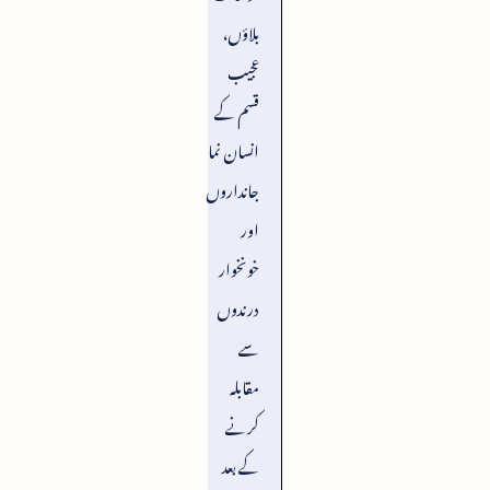
بلاؤں،
عجیب
قسم کے
انسان نما
جانداروں
اور
خونخوار
درندوں
سے
مقابلہ
کرنے
کے بعد