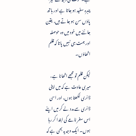
چہرہ سفید ہو جاتا ہے اور ہاتھ
پاؤں سن ہو جاتے ہیں، یقین
جانئے میں خود میں وہ حوصلہ
اور ہمت ہی نہیں پاتا کہ قلم
اٹھاؤں۔
لیکن قلم تو مجھے اٹھانا ہے ،
میری عادت ہے کہ میں اپنی
ڈائری لکھتا ہوں، اور اسی
ڈائری سے مدد لے کر میں اپنے
اس سفر نامے کی ابتدا کر رہا
ہوں۔ ایک وجہ یہ بھی ہے کہ