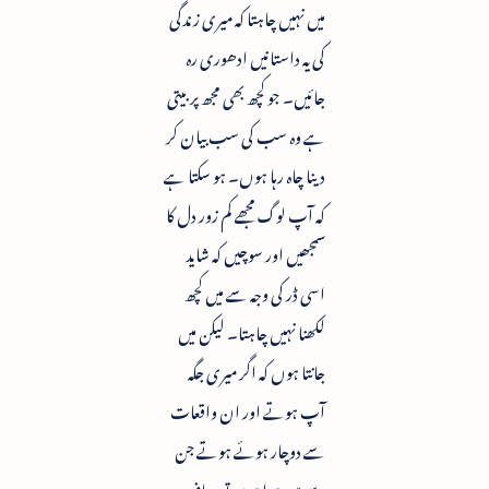
میں نہیں چاہتا کہ میری زندگی
کی یہ داستانیں ادھوری رہ
جائیں۔ جو کچھ بھی مجھ پر بیتی
ہے وہ سب کی سب بیان کر
دینا چاہ رہا ہوں۔ ہو سکتا ہے
کہ آپ لوگ مجھے کم زور دل کا
سمجھیں اور سوچیں کہ شاید
اسی ڈر کی وجہ سے میں کچھ
لکھنا نہیں چاہتا۔ لیکن میں
جانتا ہوں کہ اگر میری جگہ
آپ ہوتے اور ان واقعات
سے دوچار ہوئے ہوتے جن
سے میں ہوا ہوں تو معاف