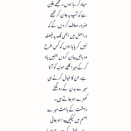
سیاہ کر رہا ہوں۔ مجھے یقین
ہے کہ آپ یہ جان کر مجھے
ضرور معاف کر دیں گے کہ
دراصل میں ابھی تک یہ فیصلہ
نہیں کر پایا ہوں کہ کس طرح
وہ باتیں بیان کروں جنہیں یاد
کر کے میرا کلیجہ مونہہ کو آتا
ہے، جن کا خیال کرتے ہی
میرے بدن کے رونگٹے
کھڑے ہو جاتے ہیں۔
دہشت کے باعث میرے
جسم میں کپکپی پیدا ہو جاتی
ہے۔ خوف کی وجہ سے میرا