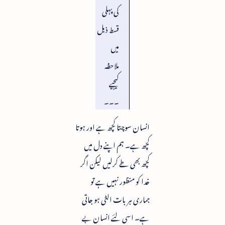
کی پہلی
قسط ذیل
میں
ملاحظہ
کیجیے
۔۔۔
انسان سوچتا کچھ ہے اور ہوتا
کچھ ہے۔ ہم اپنے دل میں
کچھ بھی طے کرلیں لیکن اگر
خدا کو منظور نہیں ہے تو
ہماری ہر بات الٹی ہو جاتی
ہے۔ اسی لئے انسان بے