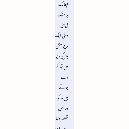
اچانک
پلاسٹک
کی بنی
ہوئی ایک
مربع سنٹی
میٹر کی دنیا
میں قید کر
دئے
جاتے
ہیں۔ کیا
وہ اس
مختصر دنیا
سے رہا ہو