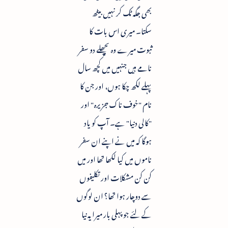
بھی جگہ ٹک کر نہیں بیٹھ
سکتا۔ میری اس بات کا
ثبوت میرے وہ پچھلے دو سفر
نامے ہیں جنہیں میں کچھ سال
پہلے لکھ چکا ہوں، اور جن کا
نام "خوف ناک جزیرہ" اور
"کالی دنیا" ہے۔ آپ کو یاد
ہوگا کہ میں نے اپنے ان سفر
ناموں میں کیا لکھا تھا اور میں
کن کن مشکلات اور تکلیفوں
سے دوچار ہوا تھا؟ ان لوگوں
کے لئے جو پہلی بار میرا یہ نیا