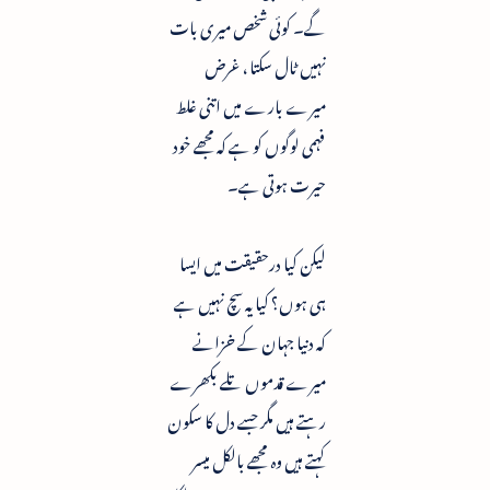
گے۔ کوئی شخص میری بات
نہیں ٹال سکتا ، غرض
میرے بارے میں اتنی غلط
فہمی لوگوں کو ہے کہ مجھے خود
حیرت ہوتی ہے۔
لیکن کیا درحقیقت میں ایسا
ہی ہوں؟ کیا یہ سچ نہیں ہے
کہ دنیا جہان کے خزانے
میرے قدموں تلے بکھرے
رہتے ہیں مگر جسے دل کا سکون
کہتے ہیں وہ مجھے بالکل میسر