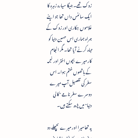
زوک تھے۔ جیگا سیارہ زہرہ کا
ایک سائنس داں تھا جو اپنے
غلاموں جکاری اور زوک کے
ہمراہ ہماری اس حسین دنیا کو
تباہ کرنے آیا تھا۔ مگر انجام
کار میرے بچوں اختر اور نجمہ
کے ہاتھوں ختم ہوا۔ اس
سفر کی تفصیل آپ میرے
دوسرے سفر نامے "کالی
دنیا" میں پڑھ سکتے ہیں۔
یہ تھا میرا اور میرے پچھلے دو
سفر ناموں کا ہلکا سا تعارف۔