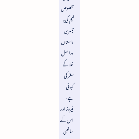
مخصوص
ٹیم کی یہ
تیسری
داستاں
دراصل
خلا کے
سفر کی
کہانی
ہے۔
فیروز اور
اس کے
ساتھی