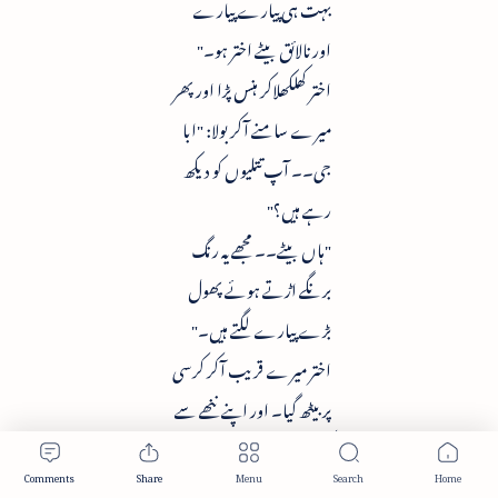
بہت ہی پیارے پیارے
اورنالائق بیٹے اختر ہو۔"
اختر کھلکھلاکر ہنس پڑا اور پھر
میرے سامنے آکر بولا: "ابا
جی۔۔ آپ تتلیوں کو دیکھ
رہے ہیں؟"
"ہاں بیٹے۔۔ مجھے یہ رنگ
برنگے اڑتے ہوئے پھول
بڑے پیارے لگتے ہیں۔"
اختر میرے قریب آکر کرسی
پر بیٹھ گیا۔ اور اپنے ننھے سے
کیمرے سے منظر کی تصویر
اتارنے لگا ، لیکن اب وہ