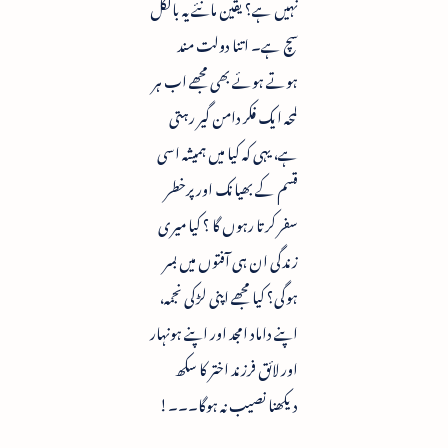
نہیں ہے؟ یقین مانئے یہ بالکل
سچ ہے۔ اتنا دولت مند
ہوتے ہوئے بھی مجھے اب ہر
لمحہ ایک فکر دامن گیر رہتی
ہے، یہی کہ کیا میں ہمیشہ اسی
قسم کے بھیانک اور پرخطر
سفر کرتا رہوں گا ؟ کیا میری
زندگی ان ہی آفتوں میں بسر
ہوگی؟ کیا مجھے اپنی لڑکی نجمہ،
اپنے داماد امجد اور اپنے ہونہار
اور لائق فرزند اختر کا سکھ
دیکھنا نصیب نہ ہوگا۔۔۔!