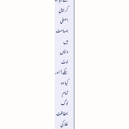
کر اپنی
اصلی
جسامت
میں
واپس
لوٹ
سکے؟ اور
کیا وہ
تمام
لوگ
بحفاظت
خلا کی