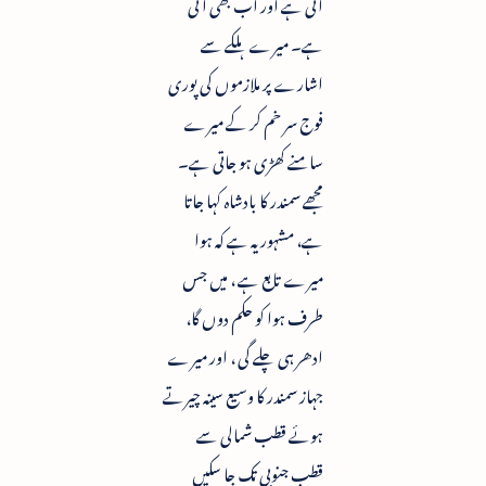
آئی ہے اور اب بھی آتی
ہے۔ میرے ہلکے سے
اشارے پر ملازموں کی پوری
فوج سر خم کر کے میرے
سامنے کھڑی ہو جاتی ہے۔
مجھے سمندر کا بادشاہ کہا جاتا
ہے، مشہور یہ ہے کہ ہوا
میرے تابع ہے ، میں جس
طرف ہوا کو حکم دوں گا،
ادھر ہی چلے گی ، اور میرے
جہاز سمندر کا وسیع سینہ چیرتے
ہوئے قطب شمالی سے
قطب جنوبی تک جا سکیں