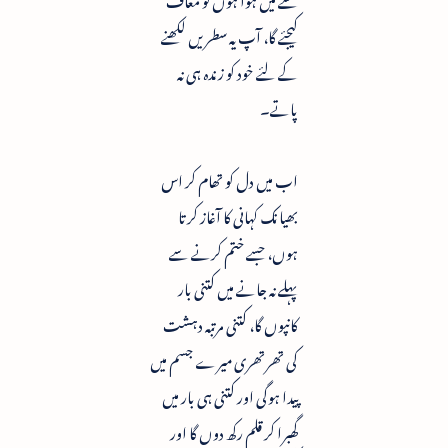
کیجئے گا، آپ یہ سطریں لکھنے
کے لئے خود کو زندہ ہی نہ
پاتے۔
اب میں دل کو تھام کر اس
بھیانک کہانی کا آغاز کرتا
ہوں، جسے ختم کرنے سے
پہلے نہ جانے میں کتنی بار
کانپوں گا، کتنی مرتبہ دہشت
کی تھرتھری میرے جسم میں
پیدا ہوگی اور کتنی ہی بار میں
گھبرا کر قلم رکھ دوں گا اور