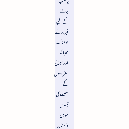
جاننے
کے لیے
فیروز کے
خوفناک،
بھیانک
اور مہماتی
سفرناموں
کے
سلسلے کی
تیسری
طویل
داستان