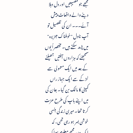
مجھے جو مصیبتیں اور دل دہلا
دینے والے واقعات پیش
آئے۔۔۔ ان کی تفصیل تو
آپ ناول "خوفناک جزیرہ"
میں پڑھ سکتے ہیں۔ مختصراً یوں
سمجھئے کہ ہزاروں آفتیں جھیلنے
کے بعد میں ایک معمولی سے
لڑکے سے ایک جہاز راں
کمپنی کا مالک بن گیا۔ جان کی
میں اپنے باپ کی طرح عزت
کرتا تھا۔ میری زندگی ہنسی
خوشی بسر ہو رہی تھی ، کہ
ایک دن مجھے معلوم ہوا کہ