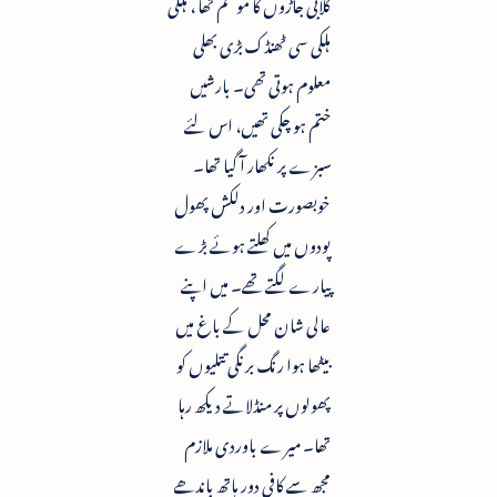
گلابی جاڑوں کا موسم تھا ، ہلکی
ہلکی سی ٹھنڈک بڑی بھلی
معلوم ہوتی تھی۔ بارشیں
ختم ہو چکی تھیں، اس لئے
سبزے پر نکھار آ گیا تھا۔
خوبصورت اور دلکش پھول
پودوں میں کھلتے ہوئے بڑے
پیارے لگتے تھے۔ میں اپنے
عالی شان محل کے باغ میں
بیٹھا ہوا رنگ برنگی تتلیوں کو
پھولوں پر منڈلاتے دیکھ رہا
تھا۔ میرے باوردی ملازم
مجھ سے کافی دور ہاتھ باندھے