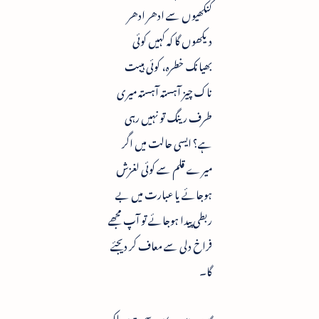
کنکھیوں سے ادھر ادھر
دیکھوں گا کہ کہیں کوئی
بھیانک خطرہ، کوئی ہیبت
ناک چیز آہستہ آہستہ میری
طرف رینگ تو نہیں رہی
ہے؟ ایسی حالت میں اگر
میرے قلم سے کوئی لغزش
ہوجائے یا عبارت میں بے
ربطی پیدا ہوجائے تو آپ مجھے
فراخ دلی سے معاف کر دیجئے
گا۔