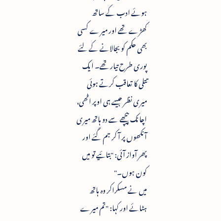
ہوئے ادب کے ساتھ
کھڑے تھے اور میرے کسی
بھی حکم کو بجالانے کے لئے
پوری طرح تیار تھے۔ ایک
تتلی کا تعاقب کرتے ہوئی
میری نظر جیسے ہی اوپر اٹھی،
اچانک پیچھے سے دو ہاتھ میری
آنکھوں پر آ کر جم گئے اور
پھر آواز آئی: "بتائیے تو میں
کون ہوں۔"
میں نے مسکراکر وہ ہاتھ
ہٹائے اور کہا: "تم میرے