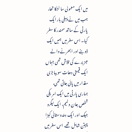
میں ایک معمولی سا لڑکا تھا،
جب میں نے پہلی بار ایک
پارٹی کے ساتھ سمندر کا سفر
کیا۔ اس سفر میں ہمیں ایک
ڈوبنے اور ابھرنے والے
جزیرے کی تلاش تھی جہاں
ایک قیمتی دھات سوبیا بڑی
مقدار میں پائی جاتی تھی،
ہماری پارٹی میں ایک امریکی
شخص جان ولیم، ایک نیگرو
جیک اور ایک ہندوستانی کبڑا
چیتن شامل تھے، اس سفر میں