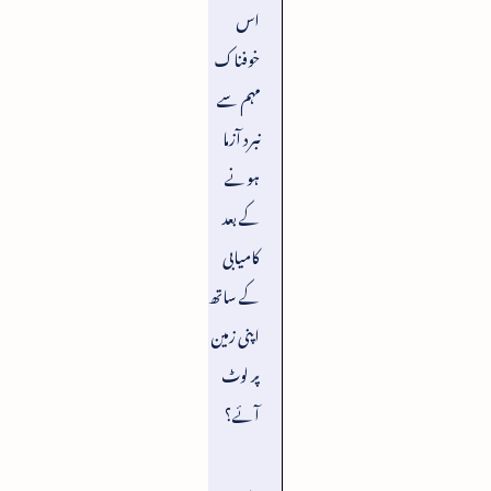
اس
خوفناک
مہم سے
نبرد آزما
ہونے
کے بعد
کامیابی
کے ساتھ
اپنی زمین
پر لوٹ
آئے؟
یہ سب