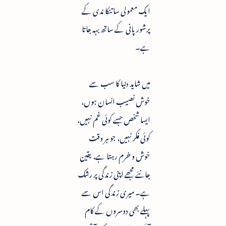
ایک معمولی سا تنکا ندی کے
پرشور پانی کے ساتھ بہہ جاتا
ہے۔
میں شاید دنیا کا سب سے
خوش نصیب انسان ہوں،
ایسا شخص جسے کوئی غم نہیں،
کوئی فکر نہیں، جو ہر وقت
خوش و خرم رہتا ہے، یقین
جانئے مجھے اپنی زندگی پر رشک
ہے۔ میری زندگی اس سے
پہلے بھی دوسروں کے کام