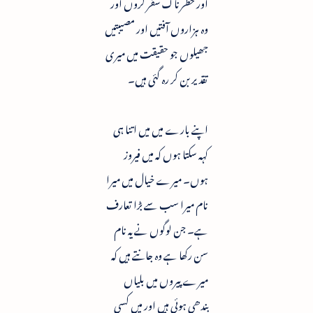
اور خطرناک سفر کروں اور
وہ ہزاروں آفتیں اور مصیبتیں
جھیلوں جو حقیقت میں میری
تقدیر بن کر رہ گئی ہیں۔
اپنے بارے میں میں اتنا ہی
کہہ سکتا ہوں کہ میں فیروز
ہوں۔ میرے خیال میں میرا
نام میرا سب سے بڑا تعارف
ہے۔ جن لوگوں نے یہ نام
سن رکھا ہے وہ جانتے ہیں کہ
میرے پیروں میں بلیاں
بندھی ہوئی ہیں اور میں کسی