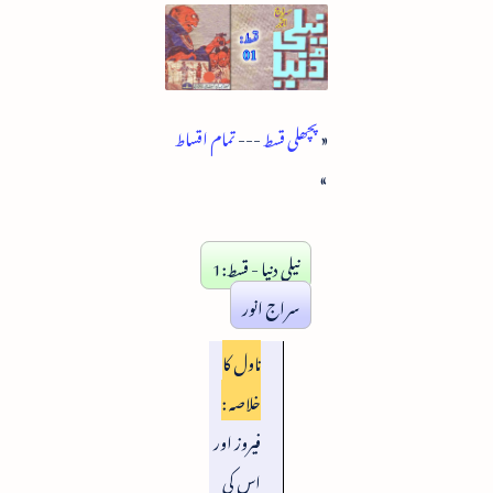
«
پچھلی قسط
---
تمام اقساط
»
نیلی دنیا - قسط:1
سراج انور
ناول کا
خلاصہ :
فیروز اور
اس کی