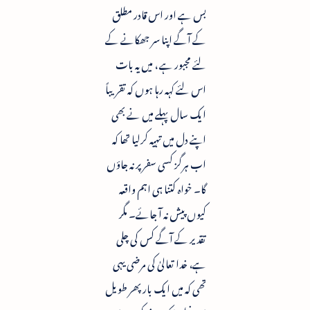
بس ہے اور اس قادر مطلق
کے آگے اپنا سر جھکانے کے
لئے مجبور ہے ، میں یہ بات
اس لئے کہہ رہا ہوں کہ تقریباً
ایک سال پہلے میں نے بھی
اپنے دل میں تہیہ کرلیا تھا کہ
اب ہرگز کسی سفر پر نہ جاؤں
گا۔ خواہ کتنا ہی اہم واقعہ
کیوں پیش نہ آ جائے۔ مگر
تقدیر کے آگے کس کی چلی
ہے، خدا تعالیٰ کی مرضی یہی
تھی کہ میں ایک بار پھر طویل