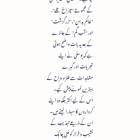
کے مجموعے "چراغ تلے"،
"خاکم بدہن"، "زرگزشت"
اور "آب گم" کے جائزے
کے بعد یہ بات واضح ہوتی
ہے کہ یوسفی نے اپنے
تجربات اور گہرے
مشاہدات سے طنز و مزاح کے
بہترین نمونے پیش کیے۔
اس کے لیے اکثر جگہ وہ اپنے
کرداروں کا سہارا لیتے ہیں۔
ان کے ذریعے تہذیب کے
نشیب و فراز کو فنی چابک