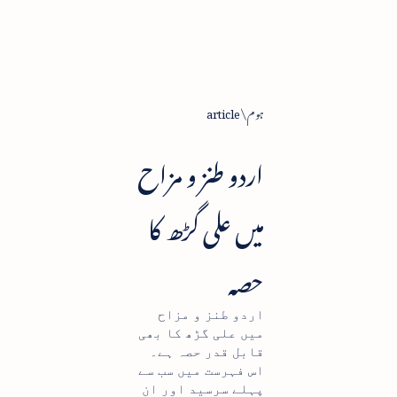
ہوم
article
اردو طنز و مزاح
میں علی گڑھ کا
حصہ
اردو طنز و مزاح
میں علی گڑھ کا بھی
قابل قدر حصہ ہے۔
اس فہرست میں سب سے
پہلے سرسید اور ان