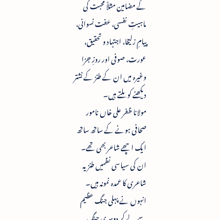
کے مضامین مثلاً محبت کی
ماہیتِ نفسی، عفت نسوانی،
پیامِ زلیخا، اجتہاد و تحقیق،
عورت، صوفی اور روزِ جزا
وغیرہ میں ان کے طنز کے نشتر
دیکھنے کو ملتے ہیں۔
مولانا ظفر علی خاں نامور
صحافی ہونے کے ساتھ ساتھ
ایک اچھے شاعر بھی تھے۔
ان کی سیاسی نظمیں طنزیہ
شاعری کا عمدہ نمونہ ہیں۔
انہوں نے پہلی جنگ عظیم
سے لے کر دوسری جنگ