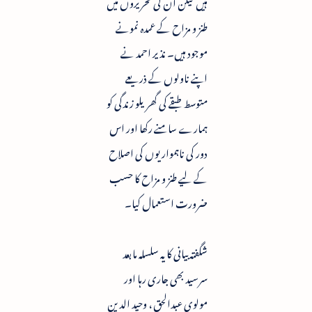
ہیں لیکن ان کی تحریروں میں
طنز و مزاح کے عمدہ نمونے
موجود ہیں۔ نذیر احمد نے
اپنے ناولوں کے ذریعے
متوسط طبقے کی گھریلو زندگی کو
ہمارے سامنے رکھا اور اس
دور کی ناہمواریوں کی اصلاح
کے لیے طنز و مزاح کا حسب
ضرورت استعمال کیا۔
شگفتہ بیانی کا یہ سلسلہ مابعد
سرسید بھی جاری رہا اور
مولوی عبدالحق ، وحید الدین