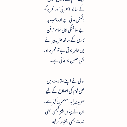
کے ساتھ ابھرتی اور تحریر کو
دلکش بناتی ہے اور جب یہ
بے ساختگی اپنی تمام تر فن
کاری کے ساتھ طنز یہ پیرائے
میں ظاہر ہوتی ہے تو تحریر اور
بھی حسین ہو جاتی ہے۔
حالی نے اپنے مقالات میں
بھی قوم کی اصلاح کے لیے
طنزیہ پیرایہ استعمال کیا ہے۔
ان کے یہاں طنز کبھی کبھی
شدت بھی اختیار کر لیتا