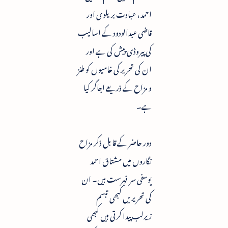
احمد ، عبادت بریلوی اور
قاضی عبدالودود کے اسالیب
کی پیروڈی پیش کی ہے اور
ان کی تحریر کی خامیوں کو طنز
و مزاح کے ذریعے اجاگر کیا
ہے۔
دور حاضر کے قابل ذکر مزاح
نگاروں میں مشتاق احمد
یوسفی سر فہرست ہیں۔ ان
کی تحریریں کبھی تبسم
زیرلب پیدا کرتی ہیں کبھی