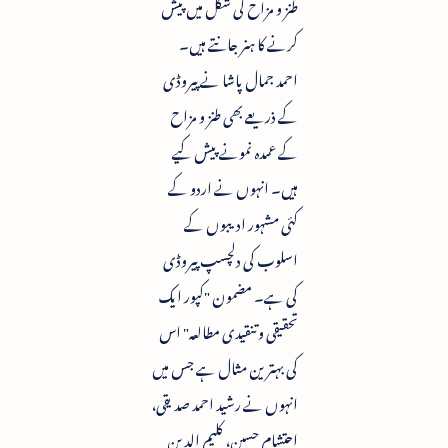
طنز و مزاح کی شکل میں پیش
کرنے کا ہنر جانتے ہیں۔
احمد جمال پاشا نے پیروڈی
کے ذریعے بھی طنز و مزاح
کے عمدہ نمونے پیش کیے
ہیں۔ انہوں نے اردو کے
کئی مشہور ادیبوں کے
اسلوب کی دلچسپ پیروڈی
کی ہے۔ مضمون "کپور ایک
تحقیقی و تنقیدی مطالعہ" اس
کی بہترین مثال ہے جس میں
انہوں نے رشید احمد صدیقی،
احتشام حسین، کلیم الدین