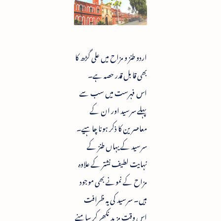
اردو طنز و مزاح میں علی گڑھ کا
بھی قابل قدر حصہ ہے۔
اس فہرست میں سب سے
پہلے سرسید اور ان کے
معاصرین کا ذکر ہونا چاہیے۔
سرسید کے یہاں طنز کے
نہایت لطیف نشتر کے علاوہ
مزاح کے نمونے بھی موجود
ہیں۔ سرسید کی یہ ظرافت
اس وقت مزید نکھر کر سامنے