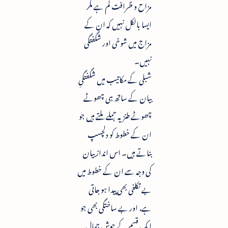
مزاح و ظرافت کم ہے مگر
ایسا بالکل نہیں کہ ان کے
مزاج میں شوخی اور شگفتگی
نہیں۔
شبلی کے مکاتیب میں شگفتگیِ
بیان کے ساتھ ہی چھوٹے
چھوٹے طنزیہ جملے ملتے ہیں جو
ان کے خطوط کو دلچسپ
بناتے ہیں۔ اس انداز بیان
کی وجہ سے ان کے خطوط میں
بے تکلفی بھی پیدا ہو جاتی
ہے، اور بے ساختگی بھی جو
ایک قسم کے جوشِ جمال