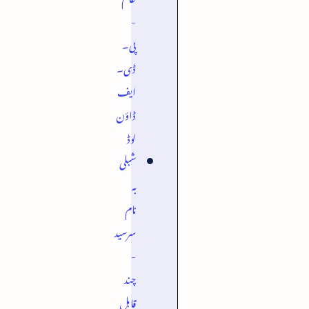
-
پی۔
ڈی۔
ایف
ڈاؤن
لوڈ
شبلی
بہ
نام
سرسید
-
چند
قابل