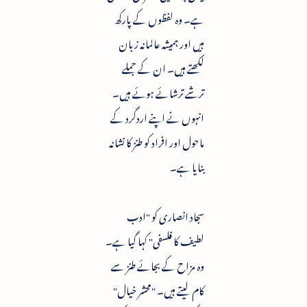
ہے۔ وہ لفظوں کے پارکھ
ہیں اور ہمیشہ عالمانہ زبان
لکھتے ہیں۔ ان کے جملے
ترشے ترشائے ہوئے ہیں۔
انہوں نے اپنے اردگرد کے
ماحول اور افراد کو طنز کا نشانہ
بنایا ہے۔
سجاد انصاری کو "ادب
لطیف کا فلسفی" کہا گیا ہے۔
وہ مزاح کے بجائے طنز سے
کام لیتے ہیں۔ "محشر خیال"