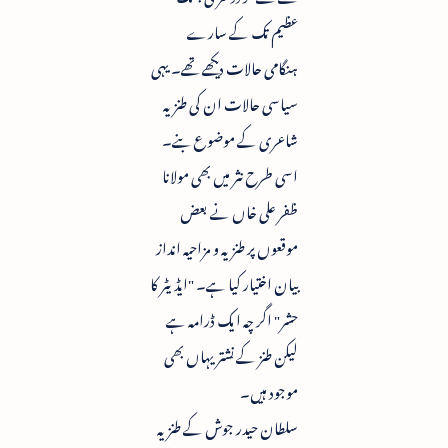
عظیم تک کے سارے
ہنگامی حالات دیکھے تھے۔ یہی
سیاسی حالات ان کی طنزیہ
شاعری کے موضوع بنے۔
اسی طرح نثر میں بھی مولانا
ظفر علی خاں نے بعض
موقعوں پر طنزیہ و مزاحیہ انداز
بیان اختیار کیا ہے۔ "ایڈیٹر کا
حشر" اگر چہ ایک ڈرامہ ہے
لیکن طنز کے نشتر یہاں بھی
موجود ہیں۔
سلطان حیدر جوش کے طنزیہ