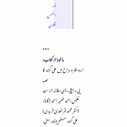
نور
الحسن
نقوی
***
ماخوذ از کتاب:
اردو طنز و مزاح میں علی گڑھ کا
حصہ
پی۔ایچ۔ڈی مقالہ از: سید
نفیس احمد ضمیر احمد (گائڈ:
ڈاکٹر محمد قمرالھدیٰ فریدی)
علی گڑھ مسلم یونیورسٹی،