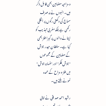
و مزاحیہ مضامین بھی قابل ذکر
ہیں۔ انہوں نے نہ صرف
سماج کی دکھتی رگوں پر انگلی
رکھی ہے بلکہ مغربی تہذیب کو
اپنانے والوں پر گہرا طنز بھی
کیا ہے۔ سلطان حیدر جوش
کے مضامین کے مجموعوں
"جوش فکر" اور "فسانۂ جوش"
میں طنز و مزاح کے عمدہ
نمونے ملتے ہیں۔
رشید احمد صدیقی نے اپنی
طنزیہ و مزاحیہ تحریروں میں