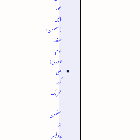
غور
باتیں
(مضمون:
صفدر
امام
قادری)
علی
گڑھ
تحریک
-
مضمون
از
پروفیسر