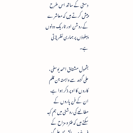
دستی کے ساتھ اس طرح
پیش کرتے ہیں کہ معاشرے
کے روشن اور تاریک دونوں
پہلوؤں پر ہماری نظر پڑتی
ہے۔
بشمول مشتاق احمد یوسفی ،
علی گڑھ سے وابستہ جن قلم
کاروں کا اوپر ذکر ہوا ہے،
ان کے فن پاروں کے
مطالعے کی روشنی میں ہم کہہ
سکتے ہیں کہ طنز و مزاح کے
فروغ میں دانش گاہِ علی گڑھ