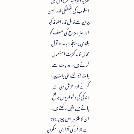
اسلوب کی شگفتگی اور حسن
بیان سے قابل قدر اضافہ کیا
اور طنز و مزاح کی صنف کو
بلندی پر پہنچا دیا۔ وہ قول
محال کا بہ کثرت استعمال
کرتے ہیں۔ وہ بات سے
بات نکالنے، نئی بات پیدا
کرنے اور خوش دلی سے
زندگی کی دشواریوں پر فتح
پانے میں یقین رکھتے ہیں۔
ان کا طنز ہر اس چیز پر ہوتا
ہے جو فرد کی آزادی ، سکون