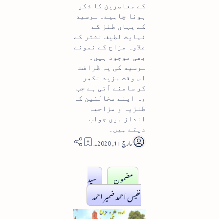
کے معاصرین کا ذکر
ہونا چاہیے۔ سرسید
کے یہاں طنز کے
نہایت لطیف نشتر کے
علاوہ مزاح کے نمونے
بھی موجود ہیں۔
سرسید کی یہ ظرافت
اس وقت مزید نکھر
کر سامنے آتی ہے جب
وہ اپنے مخالفین کا
طنزیہ و مزاحیہ
انداز میں جواب
دیتے ہیں۔
8
مضمون
سید
نفیس احمد ضمیر احمد