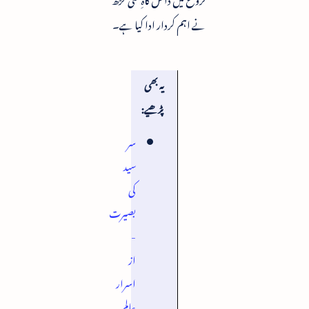
نے اہم کردار ادا کیا ہے۔
یہ بھی
پڑھیے:
سر
سید
کی
بصیرت
-
از
اسرار
عالم