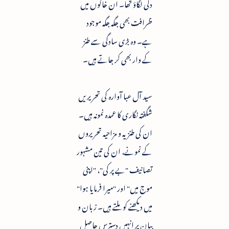
دلی لگاؤ تھا۔ ان خاکوں میں
ظرافت بھی جگہ جگہ موجود
ہے۔ وہ بڑی سادگی سے طنز
کے وار بھی کر جاتے ہیں۔
سید آل عبا آوارہ کی تحریریں
شگفتہ نگاری کا عمدہ نمونہ ہیں۔
ان کی طنزیہ و مزاحیہ تحریروں
کے نمونے، ان کی تین مشہور
تصانیف "بے پر کی"، "اپنی
موج میں" اور "میرا فرمایا ہوا"
میں دیکھنے کو ملتے ہیں۔ زبان و
بیان پر انہیں دسترس حاصل