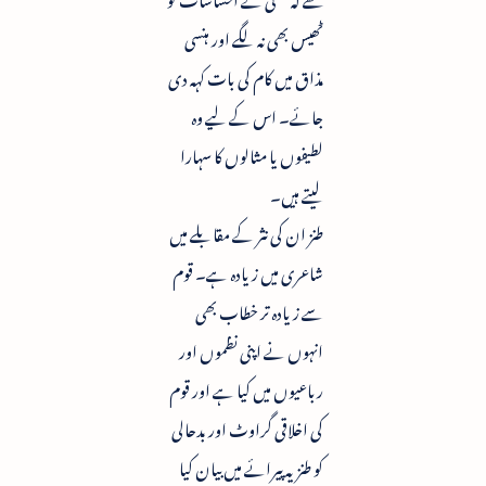
ٹھیس بھی نہ لگے اور ہنسی
مذاق میں کام کی بات کہہ دی
جائے۔ اس کے لیے وہ
لطیفوں یا مثالوں کا سہارا
لیتے ہیں۔
طنز ان کی نثر کے مقابلے میں
شاعری میں زیادہ ہے۔ قوم
سے زیادہ تر خطاب بھی
انہوں نے اپنی نظموں اور
رباعیوں میں کیا ہے اور قوم
کی اخلاقی گراوٹ اور بدحالی
کو طنزیہ پیرائے میں بیان کیا