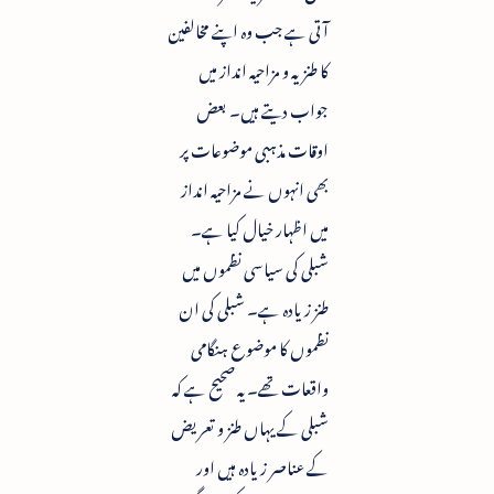
آتی ہے جب وہ اپنے مخالفین
کا طنزیہ و مزاحیہ انداز میں
جواب دیتے ہیں۔ بعض
اوقات مذہبی موضوعات پر
بھی انہوں نے مزاحیہ انداز
میں اظہار خیال کیا ہے۔
شبلی کی سیاسی نظموں میں
طنز زیادہ ہے۔ شبلی کی ان
نظموں کا موضوع ہنگامی
واقعات تھے۔ یہ صحیح ہے کہ
شبلی کے یہاں طنز و تعریض
کے عناصر زیادہ ہیں اور