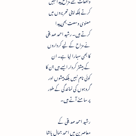
واقعات سے مزاح پیدا نہیں
کرتے بلکہ اپنی تحریروں میں
معنوی وسعت بھی پیدا
کرتے ہیں۔ رشید احمد صدیقی
نے مزاح کے لیے کرداروں
کا بھی سہارا لیا ہے۔ ان
کے بیشتر کردار ایسے ہیں جن کا
کوئی نام نہیں بلکہ پیشوں اور
گروہوں کی نمائندگی کے طور
پر سامنے آتے ہیں۔
رشید احمد صدیقی کے
معاصرین میں احمد جمال پاشا