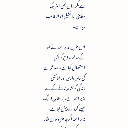
ہے مگر یہاں بھی اکثر جگہ
حکایتی ایا تمثیلی انداز غالب
رہا ہے۔
اس طرح نذیر احمد نے طنز
کے ساتھ مزاح کو بھی
استعمال کیا ہے۔ معاشرے
کی ظاہر داری اور نمائشی
زندگی کو نشانہ بنانے کے لیے
نذیر احمد نے مرزا طاہردار بیگ
جیسے کردارکو پیش کیا ہے۔
نذیر احمد اگرچہ طنز و مزاح نگار