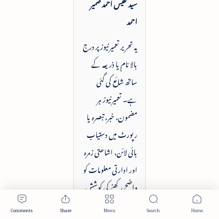
سید نفیس احمد ضمیر
احمد
یہ تحریر تعمیرنیوز پر درج
بالا نام یا ذریعہ کے
ساتھ شائع کی گئی
ہے۔ تعمیرنیوز ہر
مضمون، خبر، تبصرہ یا
رپورٹ میں دستیاب
بائی لائن، اشاعتی زمرہ
اور ادارتی معلومات کو
واضح رکھنے کی کوشش
کرتا ہے۔