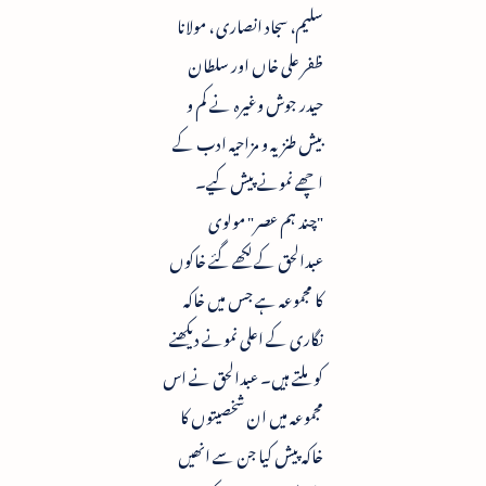
سلیم، سجاد انصاری ، مولانا
ظفر علی خاں اور سلطان
حیدر جوش وغیرہ نے کم و
بیش طنزیہ و مزاحیہ ادب کے
اچھے نمونے پیش کیے۔
"چند ہم عصر" مولوی
عبدالحق کے لکھے گئے خاکوں
کا مجموعہ ہے جس میں خاکہ
نگاری کے اعلی نمونے دیکھنے
کو ملتے ہیں۔ عبدالحق نے اس
مجموعہ میں ان شخصیتوں کا
خاکہ پیش کیا جن سے انھیں