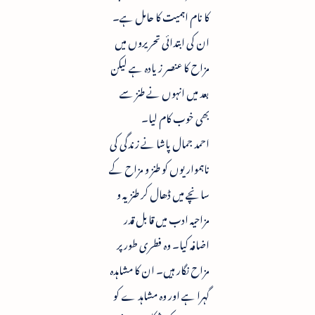
کا نام اہمیت کا حامل ہے۔
ان کی ابتدائی تحریروں میں
مزاح کا عنصر زیادہ ہے لیکن
بعد میں انہوں نے طنز سے
بھی خوب کام لیا۔
احمد جمال پاشا نے زندگی کی
ناہمواریوں کو طنز و مزاح کے
سانچے میں ڈھال کر طنزیہ و
مزاحیہ ادب میں قابل قدر
اضافہ کیا۔ وہ فطری طور پر
مزاح نگار ہیں۔ ان کا مشاہدہ
گہرا ہے اور وہ مشاہد ے کو