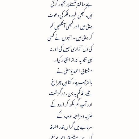
بے ساختہ ہنسنے پر مجبور کرتی
ہیں، کبھی غور و فکر کی دعوت
دیتی ہیں اور کبھی آنکھیں نم
کر دیتی ہیں۔ انہوں نے کسی
کی دل آزاری نہیں کی اور نہ
ہی ہجویہ انداز اختیار کیا۔
مشتاق احمد یوسفی نے
بالترتیب چار کتابیں چراغ
تلے، خاکم بدہن ، زرگزشت
اور آب گم لکھ کر اردو کے
طنزیہ و مزاحیہ ادب کے
سرمایے میں گراں قدر اضافہ
کیا ہے۔ مشتاق احمد یوسفی