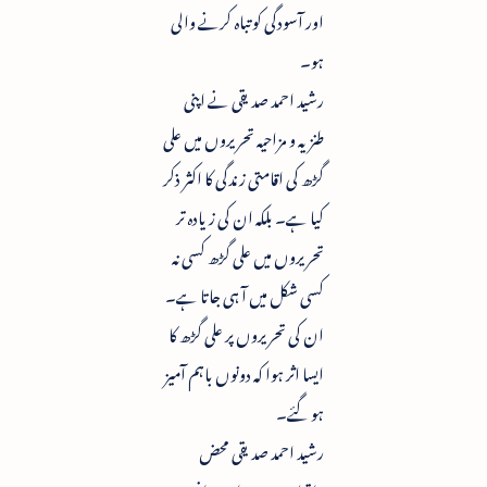
اور آسودگی کو تباہ کرنے والی
ہو۔
رشید احمد صدیقی نے اپنی
طنزیہ و مزاحیہ تحریروں میں علی
گڑھ کی اقامتی زندگی کا اکثر ذکر
کیا ہے۔ بلکہ ان کی زیادہ تر
تحریروں میں علی گڑھ کسی نہ
کسی شکل میں آ ہی جاتا ہے۔
ان کی تحریروں پر علی گڑھ کا
ایسا اثر ہوا کہ دونوں باہم آمیز
ہو گئے۔
رشید احمد صدیقی محض