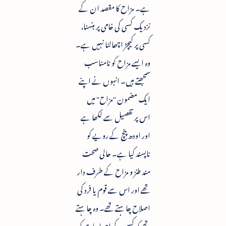
ہے۔ مزاح کا مقصد ان کے
نزدیک کسی کی خامی پر ہنسنا،
کسی پر کیچڑ اچھالنا نہیں ہے۔
وہ ایسے مزاح کو نامناسب
سمجھتے ہیں۔ انہوں نے اپنے
ایک مضمون "مزاح" میں
اس پر تفصیل سے لکھا ہے
اور اودھ پنچ کے رویے کو
ناپسند کیا ہے۔ حالی صحت
مند طنز و مزاح کے طرف دار
تھے اور اس سے قوم یا فرد کی
اصلاح چاہتے تھے۔ وہ چاہتے
تھے کہ کسی کے احساسات کو