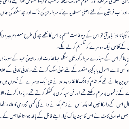
اب فریقین کے لئے اصلی مسئلہ یہ ہے کہ سردار جی کی ناک اور بچہ سنگھ کی جان د
اتا ہوا باہر آیا تو اس کے دیو قامت جسم پر اس کا ننھے بچہ کی طرح معصوم چہرہ د
ے لسی کے گلاس ایک دوسرے کو تقسیم کرنے لگے۔
اٹھی بنا کر اس کے سہارے سردار گوربچن سنگھ مہابھارت اور راجپوتی عہد کے سورماؤں 
اد جو کسی بڑے اصول یا پاکیزہ مقصد کے لئے خونی جنگ کرتے تھے۔ بھائی بھائی کے 
بن جاتے تھے مگر شام کو جنگ کا نقارہ بند ہوتے ہی ایک دوسرے کے خیموں میں جاک
کے زخموں پر مرہم رکھتے تھے اور فن سپہ گری پر گفتگو کرتے تھے۔ یا وار کرنے والا،
 اس کے وار کا نہیں تھا بلکہ اس نے زخم کھانے والے کی کسی مجبوری کا فائدہ اٹھا لیا
ھا جس تلوار کی کاٹ نے اس کا سینہ چاک کیا، اپنے قاتل کے ہاتھ چومتا تھا جس کے بے