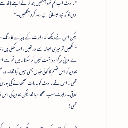
"رابرٹ اب تم خود آنکھیں بند کر کے اپنے ہاتھ سے ا
لوں گا کہ بچہ عیسائی ہے، بند کرو آنکھیں۔"
لیکن اس نے دیکھا کہ رابرٹ کے چہرے کا رنگ سر
"آنکھیں تو میری ہمیشہ سے بند تھیں، اب کھلی ہیں، نن
بے عزتی ہرگز برداشت نہیں کر سکتا۔ میں تم سے اس
نندن کو اس قسم کا کوئی خیال بھی نہیں آیا تھا۔ و
تھی۔ اس نے رابرٹ کو یہ بات سمجھانے کی پوری کوش
ہوتی۔ رابرٹ سب سمجھ رہا تھا لیکن نندن کی اس بھ
تھی!
قصبہ کے تالاب کی سیڑھیوں پر ، کھیت کی منڈیر پر کس