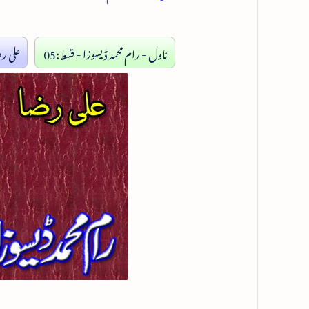
ناول - رام محمد ڈیسوزا - قسط:05
علی ر