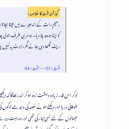
گذشتہ قسط کا خلاصہ :
رحیم رات کے اندھیرے میں بچتا بچاتا جیا 
کو اپنا دودھ پلا دیا۔ دوسری طرف جولی 
رپٹ لکھا دی جائے مگر رابرٹ یہ نہیں
قسط : 01
---
قسط : 04
نوکر اس قدر زیادہ دہشت زدہ ہوکر اندر بھاگا کہ دیکھن
طوفانی دریا اور دہکتے ہوئے غصہ کی وجہ سے لوگوں کی 
مہمانوں کے لئے لسی تیار کی تھی اور وہ بہت دیر سے 
اتنے مہمان ایک گھنٹہ سے آئے بیٹھے ہیں۔ سردار گ