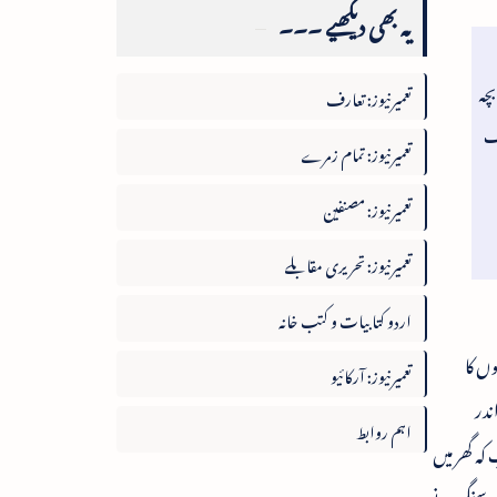
یہ بھی دیکھیے ۔۔۔
بچہ
تعمیرنیوز: تعارف
اف
تعمیرنیوز: تمام زمرے
تعمیرنیوز: مصنفین
تعمیرنیوز: تحریری مقابلے
اردو کتابیات و کتب خانہ
وں کا
تعمیرنیوز: آرکائیو
ندر
اہم روابط
کہ گھر میں
چہ سنگھ نے