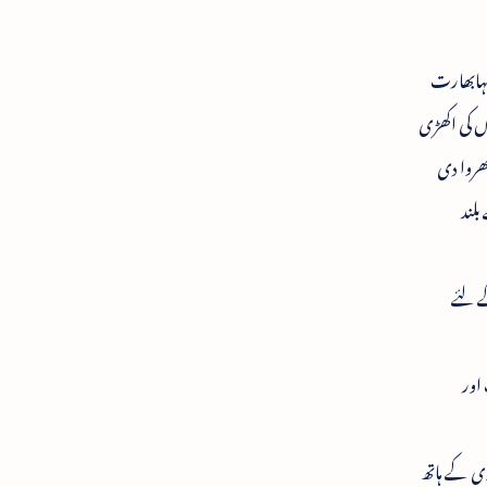
 مہابھارت
ں کی اکھڑی
بھروا دی
لند
کے لئے
 اور
وی کے ہاتھ