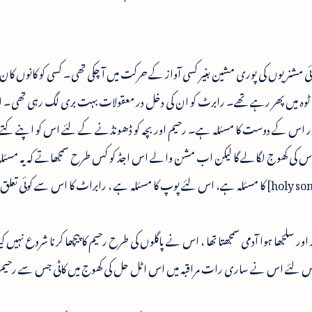
ائی مشنریوں کی پوری مشین بغیر کسی آواز کے حرکت میں آ چکی تھی۔ کسی کو کانوں کان خ
 کی ٹوہ میں پھر رہے تھے۔ رابرٹ کو ان کی دخل در معقولات بہت بری لگ رہی تھی
ور اس کے دوست کا مسئلہ ہے۔ رحیم اور بچہ کو ڈھونڈنے کے لئے اس کو اپنے کتے 
ج اس کی کھوج لگالے گا لیکن اب مشن والے اس اجڈ کو کس طرح سمجھاتے کہ یہ مسئلہ
ر سلجھا ہوا آدمی سمجھتا تھا ، اس نے پاگلوں کی طرح رحیم کا پیچھا کرنا شروع نہیں ک
تھا۔ اس لئے اس نے ساری رات مراقبہ میں اس اٹل حل کی کھوج میں کاٹی جس سے رحیم 