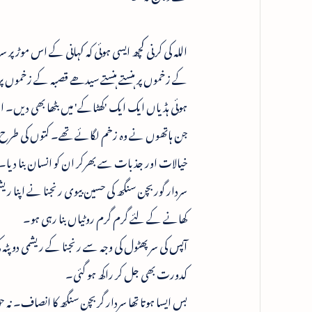
اللہ کی کرنی کچھ ایسی ہوئی کہ کہانی کے اس موڑ پر
کے زخموں پر ہنستے ہنستے سیدھے قصبہ کے زخموں پ
ہوئی ہڈیاں ایک ایک 'کھٹاکے' میں بٹھا بھی دیں۔ او
جن ہاتھوں نے وہ زخم لگائے تھے۔ کتوں کی طرح 
خیالات اور جذبات سے بھرکر ان کو انسان بنا دیا۔
سردار گوربچن سنگھ کی حسین بیوی رنجنا نے اپنا ریشم
کھانے کے لئے گرم گرم روٹیاں بنا رہی ہو۔
آپس کی سر پھٹول کی وجہ سے رنجنا کے ریشمی دو پٹہ کی
کدورت بھی جل کر راکھ ہو گئی۔
بس ایسا ہوتا تھا سردار گربچن سنگھ کا انصاف۔ نہ ح