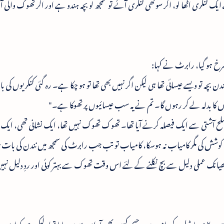
یک کنکری اٹھا لو، اگر سوکھی کنکری آئے تو سمجھ لو بچہ ہندو ہے اور اگر تھوک والی ا
خ ہو گیا، رابرٹ نے کہا:
دن بچہ تو ویسے عیسائی تھا ہی لیکن اگر نہیں بھی تھا تو ہو چکا ہے۔ رہ گئی کنکریوں کی با
 کا بدلہ لے کر رہوں گا۔ تم نے یہ سب عیسائیوں پر تھوکا ہے۔"
ہ صلح آشتی سے ایک فیصلہ کرنے آیا تھا۔ تھوک تھوک نہیں تھا، ایک نشانی تھی، ایک
ش کی مگر کامیاب نہ ہوسکا، کامیاب تو تب جب رابرٹ کی سمجھ میں نندن کی بات نہ 
یانک عملی دلیل سے بچ نکلنے کے لئے اس وقت تھوک سے بہتر کوئی اور ردِ دلیل نہی
ی پہاڑی یا ٹیلے کے دامن میں رحیم کہیں بھی آرام سے سو جاتا تھا، لیکن بچہ کو اوس،