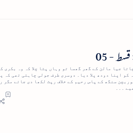
سط - 05
تا جیا مالن کے گھر گھسا تو وہاں پتا چلا کہ وہ بکری ک
ہ کو اپنا دودھ پلا دیا۔ دوسری طرف جولی چاہتی تھی کہ پ
ربچن سنگھ کے پاس رحیم کے خلاف رپٹ لکھا دی جائے مگر ر
یے ۔۔۔