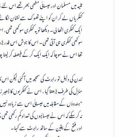
تلیہ میں مسلمان اور عیسائی مٹھی بھر تھے اس لئے 
کنکریاں لے کر ان کو اپنے تھوک سے نشان لگانے کے ل
ایک کنکری اٹھا لی۔ دیکھا تو یہ کنکری سوکھی تھی، اس
سوکھی کنکری ہی آتی تھی۔ اس کا جوش اس قدر بڑھ گ
تھا اس نے سوچا کہ ایک ایک کر کے فیصلہ کر لینا 
نندن کی دلیل تو رابرٹ کی سمجھ میں آ گئی لیکن اس 
منزل کی طرف بڑھتا گیا ، اس نے کنکریوں کا ڈھیر زمی
"ہندوؤں کے مقابلہ میں عیسائی اس سے زیادہ نہیں ہو 
نہ کرسکے کہ اس نے عیسائیوں کی تعداد کم رکھی تھی
اور فتح کے یقین کے ساتھ رابرٹ سے کہا۔