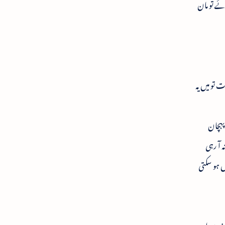
ٓئے تو مان
ت تو میں یہ
 پہچان
آ رہی
ں ہو سکتی
 نندن اور