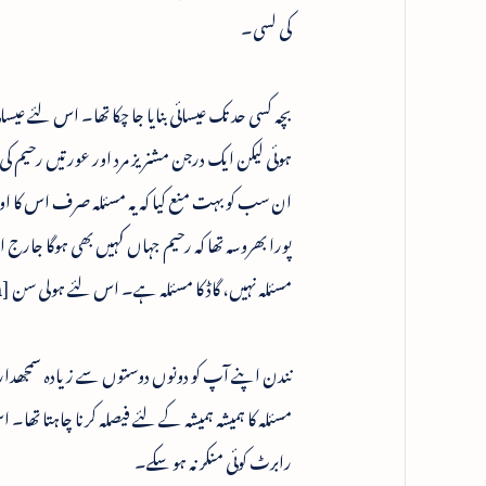
کی لسی۔
بچہ کسی حد تک عیسائی بنایا جا چکا تھا۔ اس لئے عیس
ہوئی لیکن ایک درجن مشنریز مرد اور عورتیں رحیم
ان سب کو بہت منع کیا کہ یہ مسئلہ صرف اس کا ا
پورا بھروسہ تھا کہ رحیم جہاں کہیں بھی ہوگا جار
مسئلہ نہیں، گاڈ کا مسئلہ ہے۔ اس لئے ہولی سن [holy son] کا مسئلہ ہے، اس لئے پوپ کا مسئلہ ہے ، رابراٹ کا اس سے کوئی تعلق نہیں۔
نندن اپنے آپ کو دونوں دوستوں سے زیادہ سمجھدار او
مسئلہ کا ہمیشہ ہمیشہ کے لئے فیصلہ کرنا چاہتا 
رابرٹ کوئی منکر نہ ہو سکے۔