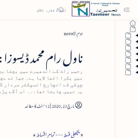
ہوم
novel
ناول رام محمد ڈیسوزا : ق
رحیم رات کے اندھیرے میں بچتا بچا
میں بکرا اٹھا لایا ہے۔ جیا نے بچ
چوکی کے انچارج انسپکٹر سردار گو
یہ نہیں چاہتا تھا۔۔۔ اب آگے پڑھ
12
«
پچھلی قسط
---
تمام اقساط
»