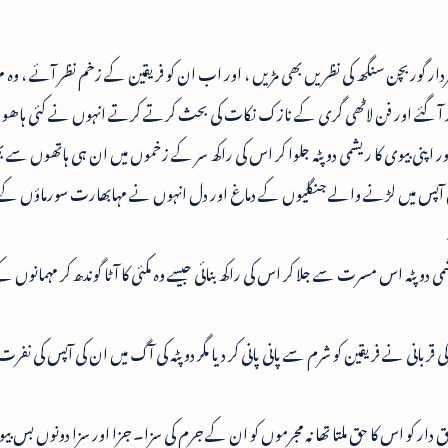
 سردار گوربچن سنگھ کی نظریں بھی مڑیں ، اور اب ان کو فریقین کے زخم نظر آئے ، وہ
ر آ گئے اور فن لاٹھی گری کے نازک نکات کی بحث کرتے کرتے انہوں نے کئی ہاھو
ر اپنی بیوی کا ریشمی دوپٹہ جلوا کر اس کی راکھ سر کے زخموں میں ان ہی ہاتھوں سے 
آپس میں لڑنے والے جنگلیوں کے دماغ اور دل انہوں نے مہابھارت سورماؤں کے ب
ی دوپٹہ اس مسرت سے جلا کر اس کی راکھ بنائی جیسے وہ مکئی کا آٹا گوندھ کر مہمانوں 
 قربانی نے فریقین کو شرم سے پانی پانی کر دیا مگر دوپٹہ کی آگ میں ان کی آپس کی نفرت
ق دار کو اس کا حق ملتا تھا نہ مجرموں کو ان کے جرم کی سزا۔ جزا اور سزا دونوں بس بی