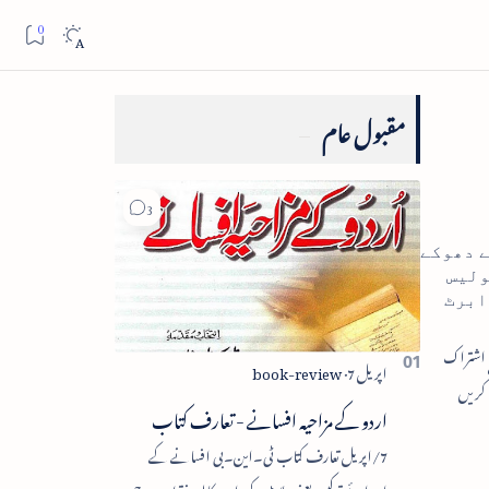
مقبول عام
ے دھوکے
ولیس
ابرٹ
اردو کے مزاحیہ افسانے - تعارف کتاب
7/اپریل تعارف کتاب ٹی۔این۔بی افسانے کے
اجزائے ترکیبی یعنی پلاٹ، کردار، مکالمہ، نقطۂ عروج،