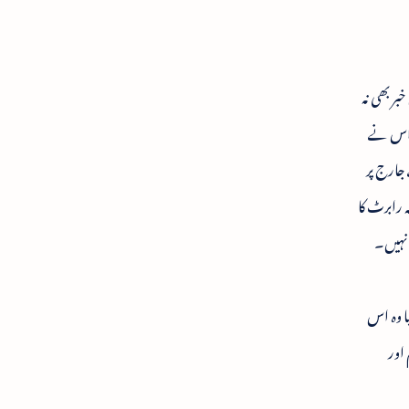
بر بھی نہ
۔ اس نے
جارج پر
 رابرٹ کا
یا وہ اس
اور