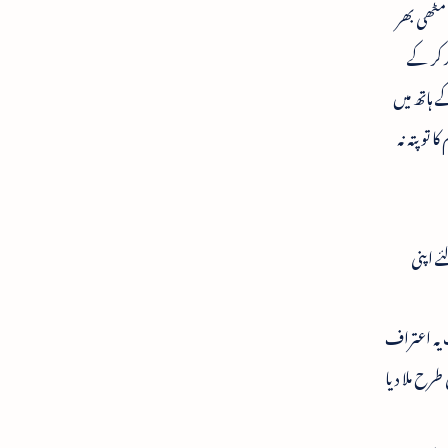
 مٹھی بھر
د کر کے
ے ہاتھ میں
و پتہ نہ
ے اپنی
ٹ یہ اعتراف
طرح ملا دیا