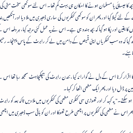
بچہ کا عیسائی یا مسلمان ہونے کا امکان ہی بہت کم تھا۔ اس لئے سوکھی سخت مٹی کی
ئے گیلا کیا اور پھر ان کو سوکھی کنکریوں کی ساری ڈھیری میں ملا دیا اور آنکھیں بن
 کا یقین اور پکا ہو گیا کہ بچہ ہندو ہی ہے۔ اس نے یہ عمل کئی مرتبہ کیا، ہر دفعہ اس ک
یا کہ وہ سب کنکریاں اپنی قمیص کے دامن میں لے کر رابرٹ کے پاس پہنچا۔ رحیم کا ت
چاہئے۔
کا اقرار کرنا اس کے دل نے گوارا نہ کیا ، نندن رابرٹ کی ہچکچاہٹ سمجھ رہا تھا اس لئ
ن پر ڈال دیا اور پھر ایک مٹھی اٹھا کر کہا۔
سکتے۔" یہ کہہ کر اور تھوڑی سی کنکری مٹھی کی کنکریوں میں ملا دیں تاکہ بعد کو رابر
 پھر اس نے مٹھی کی کنکریوں پر اچھی طرح تھوکا اور ان کو باقی سب ڈھیری میں اچھی 