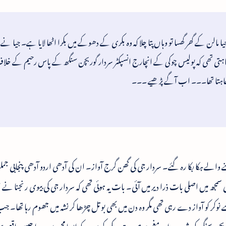
مالن کے گھر گھسا تو وہاں پتا چلا کہ وہ بکری کے دھوکے میں بکرا اٹھا لایا ہے۔ جیا نے 
چاہتی تھی کہ پولیس چوکی کے انچارج انسپکٹر سردار گوربچن سنگھ کے پاس رحیم کے خل
 چاہتا تھا۔۔۔ اب آگے پڑھیے ۔۔۔
ے والے ہکا بکا رہ گئے۔ سردار جی کی گھن گرج آواز۔ ان کی آدھی اردو آدھی پنجابی جمل
سمجھ میں اصلی بات ذرا دیر میں آئی۔ بات یہ ہوئی تھی کہ سردار جی کی بیوی رنجنا نے ا
نوکر کو آواز دے رہی تھی مگر وہ دن میں بھی بوتل چڑھا کر نشہ میں جھوم رہا تھا۔ جب 
وربچن سنگھ کی شرمندہ اور مغموم صورت دیکھ کر سب کو ایسا محسوس ہوا جیسے واقعی ب