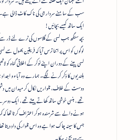
سب کے سامنے سردار جی کی ناک کاٹ ڈالی ہے۔ اور 
ایک ساتھ کیسے بچائیں!
بچہ سنگھ جب لسی کے گلاسوں کی ٹرے لئے ڈر سے کپکپ
لوگوں کو اس پر اتنا ترس آیا کہ فریقین بھول س
لسی پینے کے دوران اپنے نوکر کے اخلاقی گناہ کو ل
بلندیوں کا ذکر کرنے لگے۔ ہمارے وہ آباء و اجد
دوست کے خلاف، تلواریں نکال کر میدان میں دشمن 
تھے ، ہنسی خوشی ساتھ کھاتے پیتے تھے ، ایک دوسرے 
ہونے والے سے شرمندہ ہوکر اعتراف کرتا تھا کہ کمال
جس کا سینہ چاک ہوا ہے وہ اس تلوار کی داد دیتا ت
سے وہ بچ نہ سکا۔