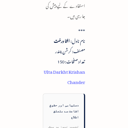
استفادے کے لیے پیش کی
جا رہی ہیں۔
***
نام ناول:
الٹا درخت
مصنف: کرشن چندر
تعداد صفحات: 150
Ulta Darkht Krishan
Chander
دستیابی اور حقوقِ
اشاعت سے متعلق
اطلاع
تعمیر نیوز پر پیش