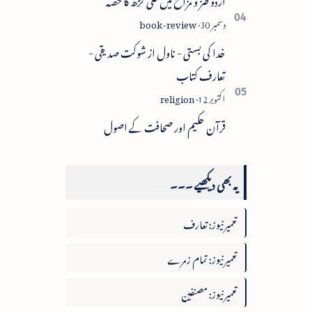
خدا کی بستی - ناول از شوکت صدیقی -
تعارف کتاب
قرآن حکیم اور صحافت کے اصول
یہ بھی دیکھیے ۔۔۔
تعمیرنیوز: تعارف
تعمیرنیوز: تمام زمرے
تعمیرنیوز: مصنفین