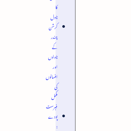
کا
ناول
کرشن
چندر
کے
ناولوں
اور
افسانوں
کی
مکمل
فہرست
پودے
: