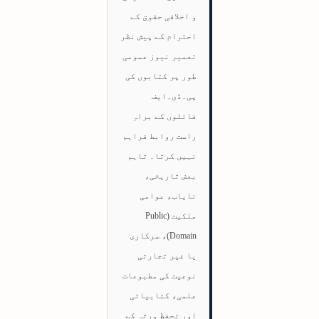
و اخلاقی حقوق کے
احترام کے پیش نظر
تعمیر نیوز عمومی
طور پر کتابوں کی
پی۔ڈی۔ایف
فائلوں کے براہِ
راست روابط فراہم
نہیں کرتا۔ تاہم
بعض تاریخی،
نایاب، عوامی
ملکیت (Public
Domain)، سرکاری
یا غیر تجارتی
نوعیت کی مطبوعات
علمی، کتابیاتی
اور تحفظِ ورثہ کے