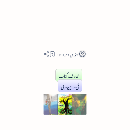
4
تعارف کتاب
ٹی۔این۔بی