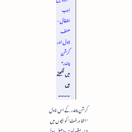
ادب
اطفال -
صنف
ناول اور
کرشن
چندر
"
میں لکھتے
ہیں
۔۔۔۔
کرشن چندر کے اس ناول
"الٹا درخت" کو بچوں میں
بڑی مقبولیت حاصل ہوئی