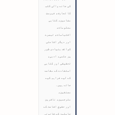
کی جانے والی کتب
کا تعارف، فہرستِ
مضامین، کتابی
معلومات،
اقتباسات، تبصرے
اور دیگر اشاعتی
کوائف بنیادی طور
پر علمی، ادبی،
تحقیقی اور کتابی
استفادے کے مقاصد
کے لیے فراہم کیے
جاتے ہیں۔
مصنفین،
مترجمین، ناشرین
اور حقوقِ اشاعت کے
حاملین کے قانونی