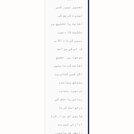
تعمیر نیوز کسی
تیسرے فریق کی
اشاعت یا تخلیق پر
ملکیت کا دعویٰ
نہیں کرتا، الا یہ
کہ اس کی صراحت
موجود ہو۔ حقوقِ
اشاعت کے حاملین
اگر کسی کتاب سے
متعلق وضاحت،
ترمیم، محدود
رسائی یا حذف کی
درخواست کرنا
چاہیں تو براہِ کرم
ادارتی ٹیم سے
رابطہ فرمائیں۔