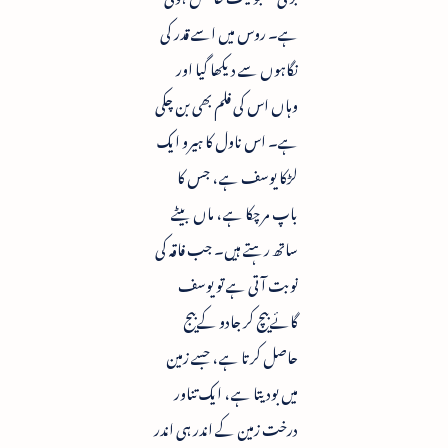
ہے۔ روس میں اسے قدر کی
نگاہوں سے دیکھا گیا اور
وہاں اس کی فلم بھی بن چکی
ہے۔ اس ناول کا ہیرو ایک
لڑکا یوسف ہے ، جس کا
باپ مرچکا ہے ، ماں بیٹے
ساتھ رہتے ہیں۔ جب فاقہ کی
نوبت آتی ہے تو یوسف
گائے بیچ کر جادو کے بیج
حاصل کرتا ہے ، جسے زمین
میں بودیتا ہے ، ایک تناور
درخت زمین کے اندر ہی اندر