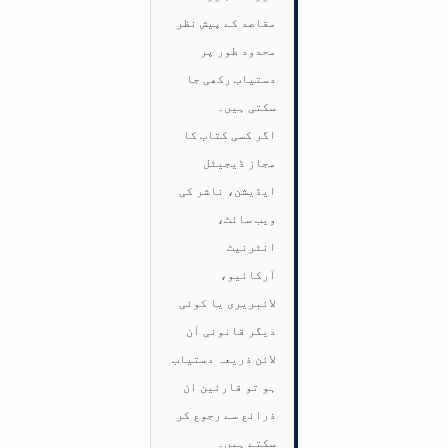
مقاصد کے پیش نظر
محدود طور پر
دستیاب رکھی جا
سکتی ہیں۔
اگر کسی کتاب کا
مجاز ڈیجیٹل
ایڈیشن، ناشر کی
ویب سائٹ،
انٹرنیٹ
آرکائیو،
لائبریری یا کوئی
دیگر قانونی آن
لائن ذریعہ دستیاب
ہو تو قارئین ان
ذرائع سے رجوع کر
سکتے ہیں۔