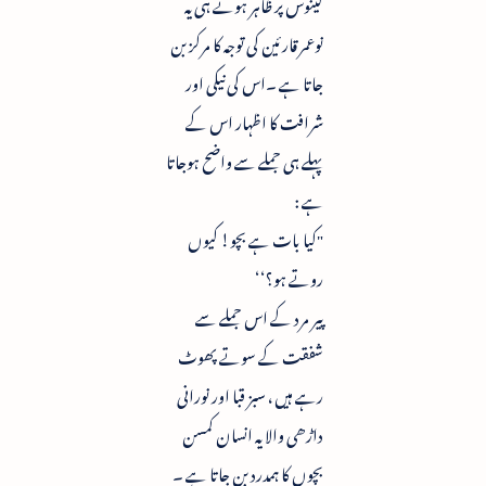
کینوس پر ظاہر ہوتے ہی یہ
نوعمر قارئین کی توجہ کا مرکز بن
جاتا ہے ۔اس کی نیکی اور
شرافت کا اظہار اس کے
پہلے ہی جملے سے واضح ہوجاتا
ہے :
"کیا بات ہے بچو! کیوں
روتے ہو؟‘‘
پیر مرد کے اس جملے سے
شفقت کے سوتے پھوٹ
رہے ہیں ، سبز قبا اور نورانی
داڑھی والا یہ انسان کمسن
بچوں کا ہمدرد بن جاتا ہے ۔