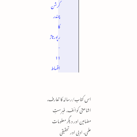
کرشن
چندر
کا
رپورتاژ
-
11
اقساط
اس کتاب/رسالہ کا تعارف،
اشاعتی کوائف، فہرستِ
مضامین اور دیگر معلومات
علمی، ادبی اور تحقیقی