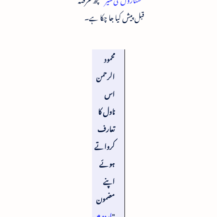
قبل پیش کیا جا چکا ہے۔
محمود
الرحمن
اس
ناول کا
تعارف
کرواتے
ہوئے
اپنے
مضمون
"
اردو میں