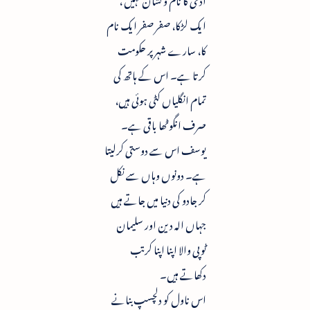
ایک لڑکا، صفر صفر ایک نام
کا، سارے شہر پر حکومت
کرتا ہے۔ اس کے ہاتھ کی
تمام انگلیاں کٹی ہوئی ہیں،
صرف انگوٹھا باقی ہے۔
یوسف اس سے دوستی کرلیتا
ہے۔ دونوں وہاں سے نکل
کر جادو کی دنیا میں جاتے ہیں
جہاں الہ دین اور سلیمان
ٹوپی والا اپنا اپنا کرتب
دکھاتے ہیں۔
اس ناول کو دلچسپ بنانے