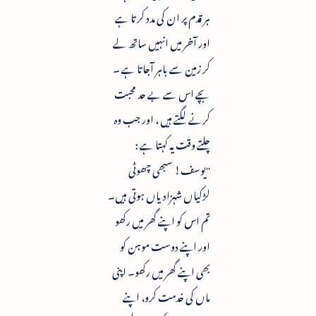
ہر قدم پر ان کی مدد کرتا ہے
اور آخر میں انہیں ساتھ لے
کر زمین سے باہر آجاتا ہے ۔
بچے اس سے بے حد محبت
کرنے لگتے ہیں ، اور جب وہ
چلتے وقت یہ کہتا ہے :
"یوسف! سبھی چھوٹی
لڑکیاں شہزادیاں ہوتی ہیں۔
تم اس کو اپنے گھر میں رکھو
اور اپنے دوست موہن کو
بھی اپنے گھر میں رکھو۔ اپنی
ماں کی خدمت کرو، اپنے