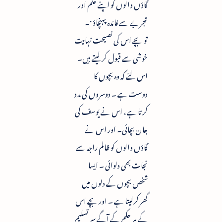
گاؤں والوں کو اپنے علم اور
تجربے سے فائدہ پہنچاؤ"۔
تو بچے اس کی نصیحت نہایت
خوشی سے قبول کرلیتے ہیں۔
اس لئے کہ وہ بچوں کا
دوست ہے ۔ دوسروں کی مدد
کرتا ہے ، اس نے یوسف کی
جان بچائی۔ اور اس نے
گاؤں والوں کو ظالم راجہ سے
نجات بھی دلوائی ۔ ایسا
شخص بچوں کے دلوں میں
گھر کرلیتا ہے ۔ اور بچے اس
کے ہر حکم کے آگے سر تسلیم