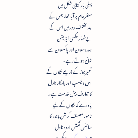
پہلی بار کتابی شکل میں
منظرعام پر آیا تھا، جس کے
بعد مختلف دور میں اس کے
بےشمار عکسی ایڈیشن
ہندوستان اور پاکستان سے
شائع ہوتے رہے۔
تعمیرنیوز کے ذریعے بچوں کے
اس دلچسپ اور یادگار ناول
کا تعارف پیش خدمت ہے۔
یاد رہے کہ بچوں کے لیے
نامور مصنف کرشن چندر کا
سائنس فکشن اردو ناول
"
ستاروں کی سیر
" کچھ عرصہ