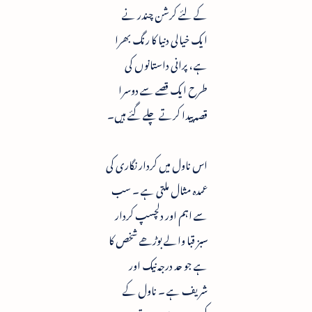
کے لئے کرشن چندر نے
ایک خیالی دنیا کا رنگ بھرا
ہے ، پرانی داستانوں کی
طرح ایک قصے سے دوسرا
قصہ پیدا کرتے چلے گئے ہیں۔
اس ناول میں کردار نگاری کی
عمدہ مثال ملتی ہے ۔ سب
سے اہم اور دلچسپ کردار
سبز قبا والے بوڑھے شخص کا
ہے جو حد درجہ نیک اور
شریف ہے ۔ ناول کے