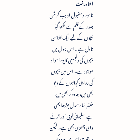
الٹا درخت
نامور و مقبول ادیب کرشن
چندر کے قلم سے لکھا گیا
بچوں کے لیے ایک فنٹاسی
ناول ہے۔ اس ناول میں
بچوں کی دلچسپی کا پورا مواد
موجود ہے۔ اس میں بچوں
کی روایتی کہانیوں کے دیو
بھی ہیں، جادوگر بھی ہیں،
خضر نما رحمدل بوڑھا بھی
ہے، سلیمانی ٹوپی اور اڑنے
والی چھڑی بھی ہے۔ لیکن
ساتھ ہی اس میں جادوگر