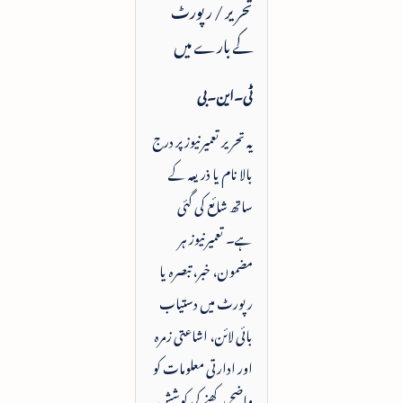
تحریر / رپورٹ
کے بارے میں
ٹی۔این۔بی
یہ تحریر تعمیرنیوز پر درج
بالا نام یا ذریعہ کے
ساتھ شائع کی گئی
ہے۔ تعمیرنیوز ہر
مضمون، خبر، تبصرہ یا
رپورٹ میں دستیاب
بائی لائن، اشاعتی زمرہ
اور ادارتی معلومات کو
واضح رکھنے کی کوشش