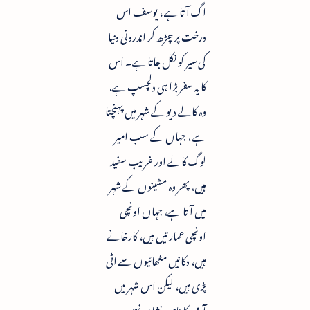
اگ آتا ہے ، یوسف اس
درخت پر چڑھ کر اندرونی دنیا
کی سیر کو نکل جاتا ہے۔ اس
کا یہ سفر بڑا ہی دلچسپ ہے،
وہ کالے دیو کے شہر میں پہنچتا
ہے ، جہاں کے سب امیر
لوگ کالے اور غریب سفید
ہیں، پھر وہ مشینوں کے شہر
میں آتا ہے، جہاں اونچی
اونچی عمارتیں ہیں، کارخانے
ہیں، دکانیں مٹھائیوں سے اٹی
پڑی ہیں، لیکن اس شہر میں
آدمی کا نام و نشان نہیں ،