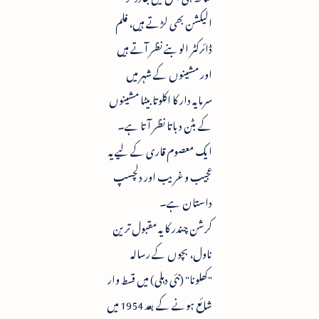
الیکشن بھی لڑتے ہیں، فلم
ڈائرکٹر الو بنے نظر آتے ہیں
اور مشینوں کے شہر میں
سرمایہ دار کا اکلوتا بیٹا مشینوں
کے بٹن دباتا نظر آتا ہے۔
ایک معصوم قاری کے لیے یہ
عجیب و غریب اور دلچسپ
داستان ہے۔
کرشن چندر کا یہ مقبول ترین
ناول، بچوں کے رسالہ
"کھلونا" (نئی دہلی) میں قسط وار
شائع ہونے کے بعد 1954 میں