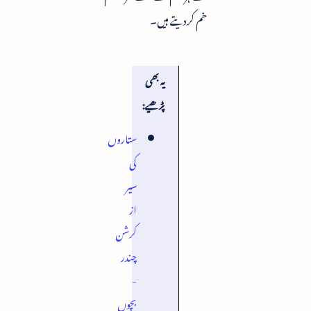
خم کردیتے ہیں۔
یہ بھی
پڑھیے:
ستاروں
کی
سیر
از
کرشن
چندر
-
بچوں