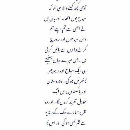
آدمی کچھ کہنے والا ہی تھا کہ
سیاح بول اٹھا۔ اور ہاں میں
نے ابھی سے تم اپنے ہم
وطن سیاحوں اور ریسرچ
کرنے والوں سے باتیں کر لی
ہیں۔ بس میرے وہاں پہنچتے
ہی ایک سیاح اور ریسرچر
کانفرنس ہو گی۔ ہندوستان
اور پاکستان پر میں ایک
طویل تقریر کروں گا۔ اور وہ
تقریر ہمارے ملک کے ریڈیو
سے نشر بھی ہو گی اور اس کا