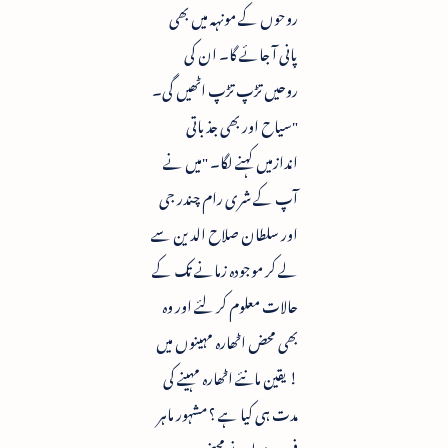
روحوں کے مونہہ میں بھی
پانی آ جائے گا۔ ان کی
روحیں تڑپ تڑپ اٹھیں گی۔
"سیاح اور بھی جذباتی
اندازمیں کہنے لگا۔ "میں نے
آپ کے شری رام چندر جی
اور سلطان صلاح الدین سے
لے کر موجودہ زمانے تک کے
حالات معلوم کر لئے اور وہ
بھی محض اٹھارہ مہینوں میں
! یقین مانئے اٹھارہ مہینے کی
مدت ہی کیا ہے ؟ مشہور ماہر
فن رومولونے محض