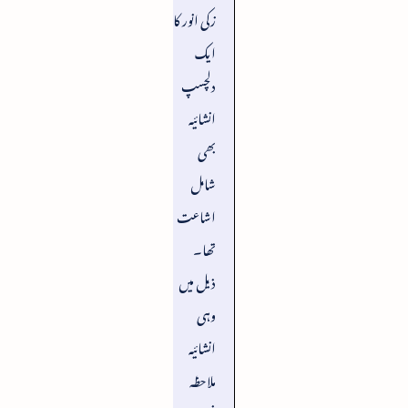
زکی انور کا
ایک
دلچسپ
انشائیہ
بھی
شامل
اشاعت
تھا۔
ذیل میں
وہی
انشائیہ
ملاحظہ