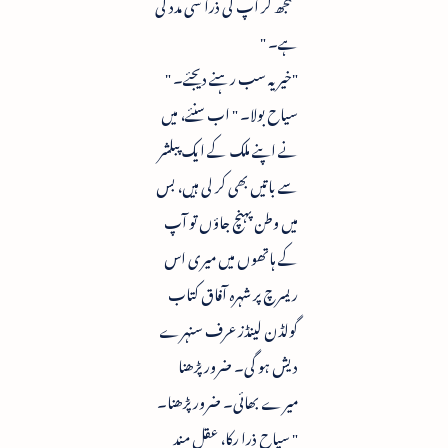
سمجھ کر آپ کی ذرا سی مدد کی
ہے۔ "
"خیر یہ سب رہنے دیجئے۔ "
سیاح بولا۔ " اب سنئے، میں
نے اپنے ملک کے ایک پبلشر
سے باتیں بھی کر لی ہیں، بس
میں وطن پہنچ جاؤں تو آپ
کے ہاتھوں میں میری اس
ریسرچ پر شہرہ آفاق کتاب
گولڈن لینڈز عرف سنہرے
دیش ہو گی۔ ضرور پڑھنا
میرے بھائی۔ ضرور پڑھنا۔
" سیاح ذرا رکا، عقل مند