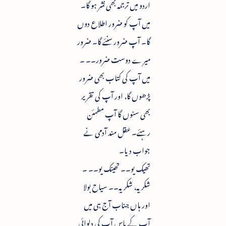
اردو میں ترجمہ بھی نشر ہو گا۔
میں آپ کو ضرور اطلاع دوں
گا۔ آپ ضرور سنئے گا۔ ضرور
میرے دوست ضرور۔۔ ۔
میں آپ کی کتاب بھی ضرور
پڑھوں گا، اور آپ کی تقریر
بھی سنوں گا آپ مطمئن
رہئے۔ عقل مند آدمی نے
جواب دیا۔
تھیک یو۔۔ تھینک یو۔۔ ۔
شکریہ، شکریہ۔۔ سیاح بولا
اور ہاں جناب آج ہی میں
آپ کے پاس آپ کی دلوائی