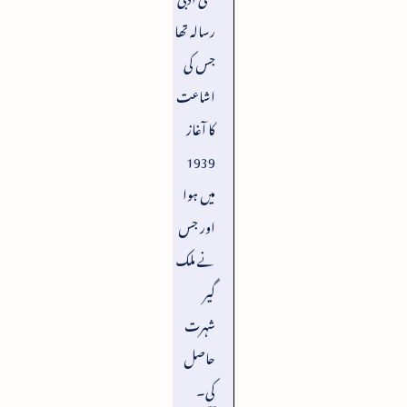
رسالہ تھا
جس کی
اشاعت
کا آغاز
1939
میں ہوا
اور جس
نے ملک
گیر
شہرت
حاصل
کی۔