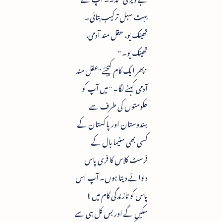
بہت سہل ترکیب بتائی۔
تھینک یو، عقل مند آدمی،
تھینک یو۔ "
"پھر ایک کام کیجئے "عقل مند
آدمی کہنے لگا۔ " میں آپ کو
حکومتوں کی طرف سے
ہندوستان اور پاکستان کے
کسی بھی سنیما ہال کے
فرسٹ کلاس کا فری پاس
دلوائے دیتا ہوں۔ آپ اس
پاس کو تازندگی کام میں لا
سکیں گے اور بس کل ہی سے