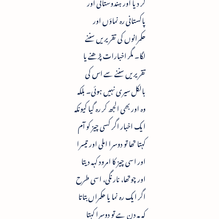
کر دیا اور ہندوستانی اور
پاکستانی رہ نماؤں اور
حکمرانوں کی تقریریں سننے
لگا۔ مگر اخبارات پڑھنے یا
تقریریں سننے سے اس کی
بالکل سیری نہیں ہوئی۔ بلکہ
وہ اور بھی الجھ کر رہ گیا کیونکہ
ایک اخبار اگر کسی چیز کو آم
کہتا تھا تو دوسرا املی اور تیسرا
اور اسی چیز کا امرود کہہ دیتا
اور چوتھا، نارنگی، اسی طرح
اگر ایک رہ نما یا حکمراں بتاتا
کہ یہ دن ہے تو دوسرا کہتا