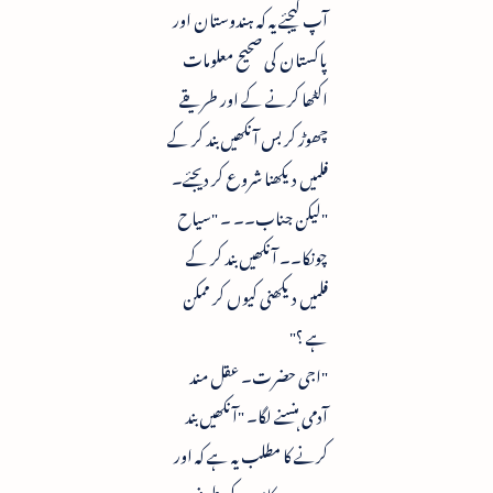
آپ کیجئے یہ کہ ہندوستان اور
پاکستان کی صحیح معلومات
اکٹھا کرنے کے اور طریقے
چھوڑ کر بس آنکھیں بند کر کے
فلمیں دیکھنا شروع کر دیجئے۔
"لیکن جناب۔۔ ۔ "سیاح
چونکا۔۔ آنکھیں بند کر کے
فلمیں دیکھنی کیوں کر ممکن
ہے ؟"
"اجی حضرت۔ عقل مند
آدمی ہنسنے لگا۔ "آنکھیں بند
کرنے کا مطلب یہ ہے کہ اور
دوسرے کاموں کی طرف