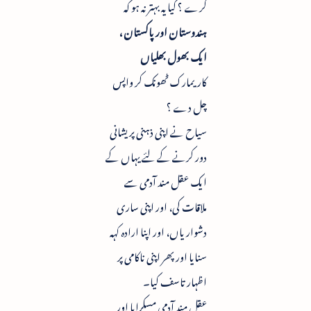
کرے ؟ کیا یہ بہتر نہ ہو کہ
ہندوستان اور پاکستان ،
ایک بھول بھلیاں
کاریمارک ٹھونک کر واپس
چل دے ؟
سیاح نے اپنی ذہنی پریشانی
دور کرنے کے لئے یہاں کے
ایک عقل مند آدمی سے
ملاقات کی، اور اپنی ساری
دشواریاں، اور اپنا ارادہ کہہ
سنایا اور پھر اپنی ناکامی پر
اظہار تاسف کیا۔
عقل مند آدمی مسکرایا اور