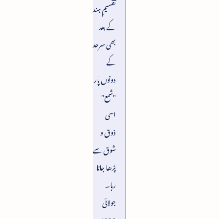
تقسیمِ ہند
کے بعد
بھی سرحد
کے
دونوں پار
"شمع"
اسی
ذوق و
شوق سے
پڑھا جاتا
رہا۔
جولائی
1950