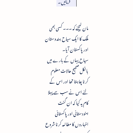
فرمائیں۔
مان لیجئے کہ ۔۔۔ کسی بھی
ملک کا ایک سیاح ہندوستان
اور پاکستان آیا۔
سیاح یہاں کے بارے میں
بالکل صحیح حالات معلوم
کرنا چاہتا تھا اور اس کے
لئے اس نے سب سے پہلا
کام یہ کیا کہ ان گنت
ہنودستانی اور پاکستانی
اخباروں کا مطالعہ کرنا شروع