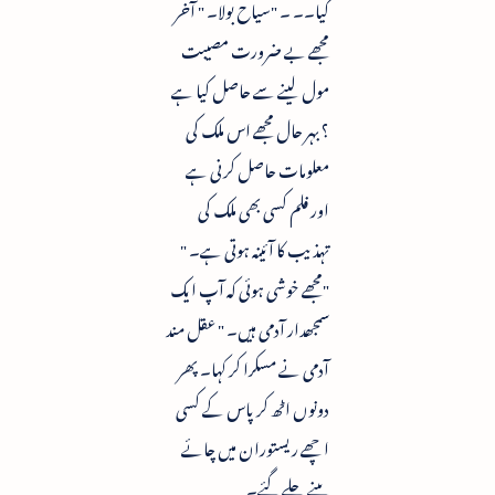
گیا۔۔ ۔ "سیاح بولا۔ " آخر
مجھے بے ضرورت مصیبت
مول لینے سے حاصل کیا ہے
؟ بہر حال مجھے اس ملک کی
معلومات حاصل کرنی ہے
اور فلم کسی بھی ملک کی
تہذیب کا آئینہ ہوتی ہے۔ "
"مجھے خوشی ہوئی کہ آپ ایک
سمجھدار آدمی ہیں۔ " عقل مند
آدمی نے مسکرا کر کہا۔ پھر
دونوں اٹھ کر پاس کے کسی
اچھے ریستوران میں چائے
پینے چلے گئے۔