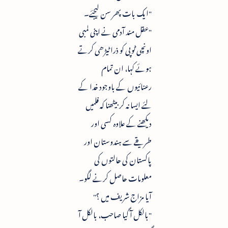
"ایک بات پھر سن لیجئے۔
"عقل مند آدمی نے اپنی لمبی
اونچی ٹوپی کو ذرا ٹیڑھی کرتے
ہوئے کہا، ان تمام
رعنائیوں کے باوجود خدا کے
لئے ایسا نہ کر بیٹھنا کہ فلمیں
دیکھنے کے علاوہ کسی اور
طریقے سے ہندوستان اور
پاکستان کی حالتوں کی
معلومات حاصل کرنے لگو۔
آیا مزاج شریف میں ؟"
"بالکل آ گیا صاحب، بالکل آ