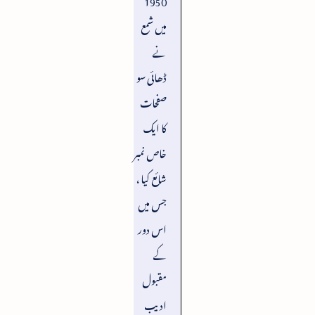
میں شمع
نے
ڈھائی سو
صفحات
کا ایک
خاص نمبر
شائع کیا ،
جس میں
اس دور
کے
مقبول
ادیب