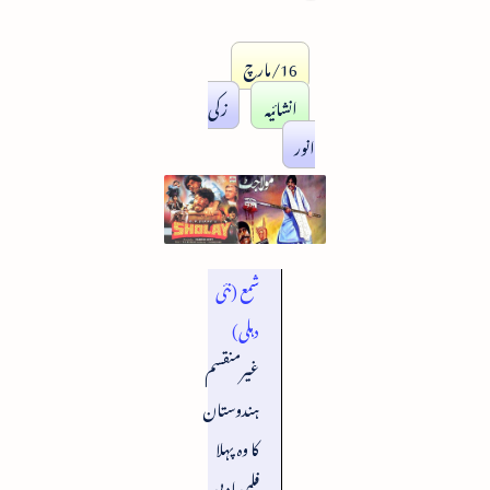
16/مارچ
انشائیہ
زکی
انور
شمع (نئی
دہلی)
غیرمنقسم
ہندوستان
کا وہ پہلا
فلمی ادبی