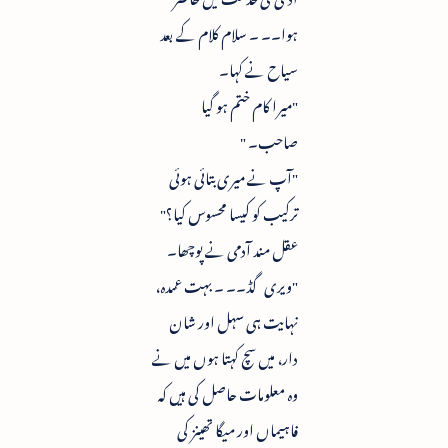
ہوا۔۔ ۔ سلام کلام کے بعد
سیاح نے کہا۔
"میرا کام ختم ہو گیا
صاحب۔ "
"آپ نے میری بتائی ہوئی
ترکیب کو کیسا محسوس کیا؟"
عقل مند آدمی نے پوچھا۔
"ویری گڈ۔۔ ۔ بہت عمدہ،
نہایت ہی سہل اور شان
دار، میں سچ کہتا ہوں میں نے
وہ معلومات حاصل کی ہیں کہ
فاہیماں اور میگا تھینز کی