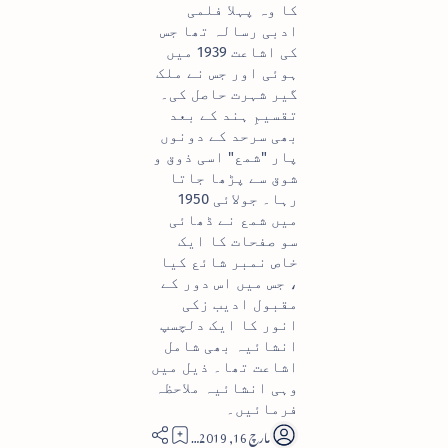
کا وہ پہلا فلمی
ادبی رسالہ تھا جس
کی اشاعت 1939 میں
ہوئی اور جس نے ملک
گیر شہرت حاصل کی۔
تقسیمِ ہند کے بعد
بھی سرحد کے دونوں
پار "شمع" اسی ذوق و
شوق سے پڑھا جاتا
رہا۔ جولائی 1950
میں شمع نے ڈھائی
سو صفحات کا ایک
خاص نمبر شائع کیا
، جس میں اس دور کے
مقبول ادیب زکی
انور کا ایک دلچسپ
انشائیہ بھی شامل
اشاعت تھا۔ ذیل میں
وہی انشائیہ ملاحظہ
فرمائیں۔
43