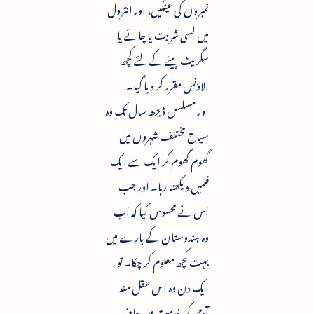
نمبروں کی عینکیں، اور انٹرول
میں لسی شربت یا چائے یا
سگریٹ پینے کے لئے کچھ
الاؤنس مقرر کر دیا گیا۔
اور مسلسل ڈیڑھ سال تک وہ
سیاح مختلف شہروں میں
گھوم گھوم کر ایک سے ایک
فلمیں دیکھتا رہا۔ اور جب
اس نے محسوس کیا کہ اب
وہ ہندوستان کے بارے میں
بہت کچھ معلوم کر چکا۔ تو
ایک دن وہ اس عقل مند
آدمی کی خدمت میں حاضر