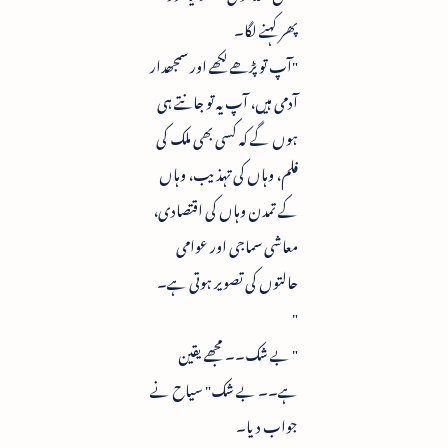
پھر کہنے لگا۔
"آپ تو پڑھے لکھے اور سمجھدار
آدمی ہیں، آپ یہ تو جانتے ہی
ہوں گے کہ کسی بھی ملک کی
فلم، وہاں کی تہذیب، وہاں
کے تمدن وہاں کی اقتصادی،
معاشی سماجی اور عوامی
حالتوں کی تصویر ہوتی ہے۔
"
" بے شک۔۔ مجھے یقین
ہے۔۔ بے شک" سیاح نے
جواب دیا۔