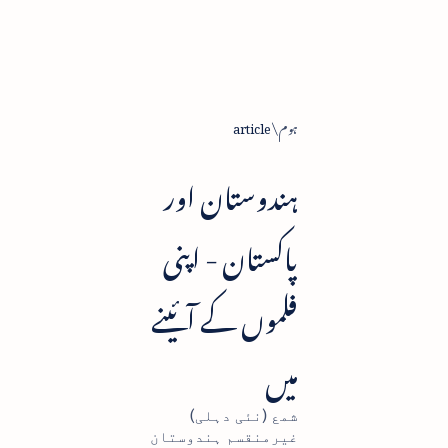
ہوم
article
ہندوستان اور
پاکستان - اپنی
فلموں کے آئینے
میں
شمع (نئی دہلی)
غیرمنقسم ہندوستان