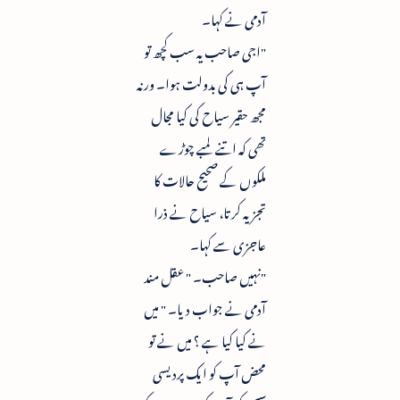
آدمی نے کہا۔
"اجی صاحب یہ سب کچھ تو
آپ ہی کی بدولت ہوا۔ ورنہ
مجھ حقیر سیاح کی کیا مجال
تھی کہ اتنے لمبے چوڑے
ملکوں کے صحیح حالات کا
تجزیہ کرتا، سیاح نے ذرا
عاجزی سے کہا۔
"نہیں صاحب۔ " عقل مند
آدمی نے جواب دیا۔ " میں
نے کیا کیا ہے ؟ میں نے تو
محض آپ کو ایک پردیسی