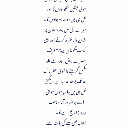
ہوئی عینکیں بھجوادوں گا اور
کل ہی میں روانہ ہو جاؤں گا۔
میرے دل میں ہندوستان پر
شان دار تقریر کرنے اور اپنی
کتاب"گولڈن لینڈز" عرف
سنہرے دیش " جلد سے جلد
مکمل کر لینے کا شوق خطرناک
حد تک بڑھتا جا رہا ہے، دیکھئے
کل ہی میں جا رہا ہوں ہوائی
اڈے پر ضرور آنا صاحب
ورنہ بڑا رنج رہے گا۔
بھلا یہ بھی کہنے کی بات ہے،