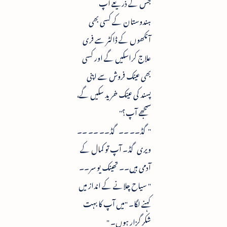
جس کے ذریعے آپ
ہندوستان کے کسی بھی
آنکھوں کے ڈاکٹر سے فری
علاج کراسکیں گے اور کسی
بھی عینک فروش سے اپنی
پسند کی عینک خرید سکیں گے،
سمجھے آپ؟"
"گڈ۔۔ ۔۔ گڈ۔۔ ۔۔ ۔۔
ویری گڈ۔ آپ تو کمال کے
آدمی ہیں۔۔ تھینک یو سر۔۔
" سیاح چلانے کے انداز میں
کہنے لگا۔ "میں آپ کا بہت
شکر گزار ہوں۔ "