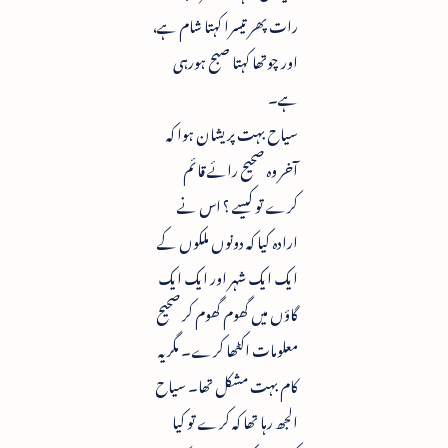
رات پھر تیسرا کہتا شام ہے،
اور چوتھا کہتا صبح ہورہی
ہے۔
سیاح بہت پریشان ہوا کہ
آخر وہ صحیح رائے قائم
کرے تو کیسے ؟ اس نے
ارادہ کیا کہ دونوں ملکوں کے
ایک ایک شہر اور ایک ایک
گاؤں میں گھوم گھوم کر صحیح
معلومات اکٹھا کرے۔ مگر یہ
کام بہت مشکل تھا۔ سیاح
الجھ رہا تھا کہ کرے تو کیا