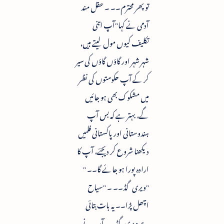
تو پھر محترم۔۔ ۔ عقل مند
آدمی نے کہا"آپ اتنی
تکلیف کیوں مول لیتے ہیں،
شہر شہر اور گاؤں گاؤں کی سیر
کر کے آپ حکومتوں کی نظر
میں مشکوک بھی ہو جائیں
گے، بہتر ہے کہ بس آپ
ہندوستانی اور پاکستانی فلمیں
دیکھنا شروع کر دیجئے، آپ کا
ارادہ پورا ہو جائے گا۔۔ "
"ویری گڈ۔۔ ۔ "سیاح
اچھل پڑا۔۔ یہ بات بتائی
ہے ویری گڈ۔۔ آپ نے