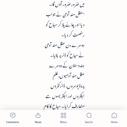
میں ضرور ضرور آؤں گا۔
"عقل مند آدمی نے جواب
دیا اور چائے پلا کر سیاح کو
رخصت کر دیا۔
دوسرے دن عقل مند آدمی
نے سیاح کو ڈنر پر بلایا۔
ہندوستان کے دوسرے
عقل مند آدمیوں، فلم
پروڈیوسروں، ڈائرکٹروں
ایکٹروں اور ایکٹریسوں سے
متعارف کرایا۔ سیاح کا کام
بتایا۔ اس کی کامیابی پر لوگوں
کو خوش ہونے کی رائے