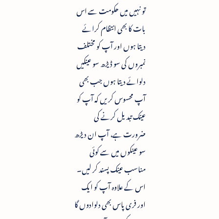
تو نہیں میں حکومت سے اس
بات کا بھی انتظام کرائے
دیتا ہوں اور آپ کو مختلف
نمبروں کی سو ڈیڑھ سو عینکیں
دلوائے دیتا ہوں جب بھی
آپ محسوس کریں کہ آپ کو
عینک تبدیل کرنے کی
ضرورت ہے، آپ ان دیڑھ
سو عینکوں میں سے کوئی
مناسب عینک پسند کر لیں۔
اس کے علاوہ آپ کو ایک
اور فری پاس بھی دلوادوں گا