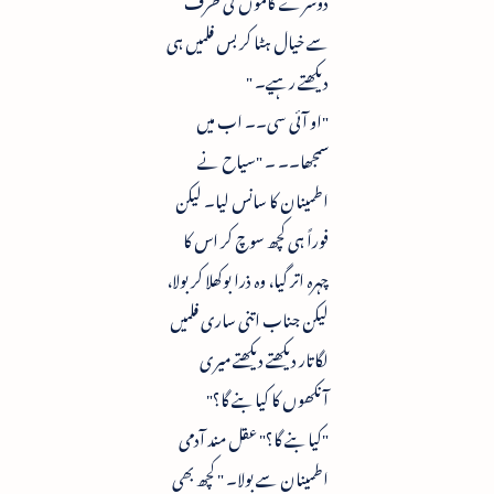
سے خیال ہٹا کر بس فلمیں ہی
دیکھتے رہیے۔ "
"او آئی سی۔۔ اب میں
سمجھا۔۔ ۔ "سیاح نے
اطمینان کا سانس لیا۔ لیکن
فوراً ہی کچھ سوچ کر اس کا
چہرہ اتر گیا، وہ ذرا بوکھلا کر بولا،
لیکن جناب اتنی ساری فلمیں
لگاتار دیکھتے دیکھتے میری
آنکھوں کا کیا بنے گا؟"
"کیا بنے گا؟" عقل مند آدمی
اطمینان سے بولا۔ " کچھ بھی