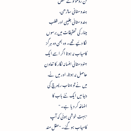
ہندوستانی ساڑھی،
ہندوستانی جلیبی اور قطب
مینار کی تحقیقات میں برسوں
لگا دئیے تھے۔ وہ بھی وہ ہرگز
کامیاب نہ ہوتا اگر اسے ایک
ہنودستانی افسانہ نگار کا تعاون
حاصل نہ ہوتا، اور میں نے،
میں نے تو جناب ریسرچ کی
دنیا میں ایک نئے باب کا
اضافہ کر دیا ہے۔ "
"بہت خوشی ہوئی کہ آپ
کامیاب ہو گئے۔ "عقل مند