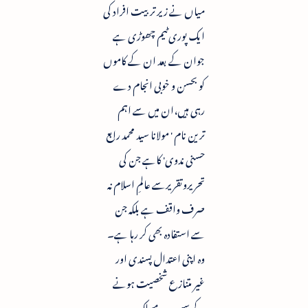
میاں نے زیر تربیت افراد کی
ایک پوری ٹیم چھوڑی ہے
جوان کے بعد ان کے کاموں
کو بحسن و خوبی انجام دے
رہی ہیں،ان میں سے اہم
ترین نام ' مولانا سید محمد رابع
حسنی ندوی' کاہے جن کی
تحریروتقریرسے عالمِ اسلام نہ
صرف واقف ہے بلکہ جن
سے استفادہ بھی کر رہا ہے۔
وہ اپنی اعتدال پسندی اور
غیر متنازع شخصیت ہونے
کے سبب ہر مسلک و