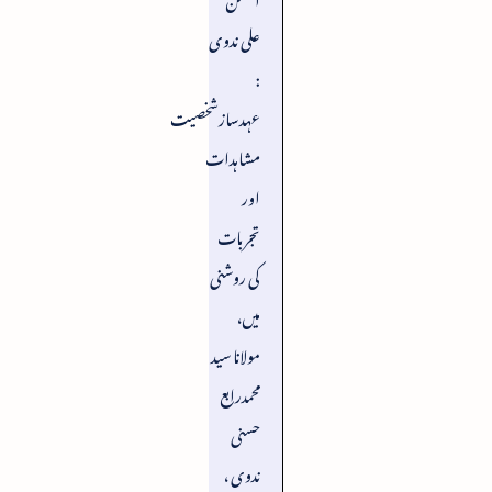
علی ندوی
:
عہدسازشخصیت
مشاہدات
اور
تجربات
کی روشنی
میں،
مولانا سید
محمدرابع
حسنی
ندوی ،