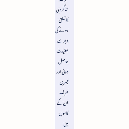
شاگردی
کا تعلق
ہونے کی
وجہ سے
عقیدت
حاصل
ہوئی اور
تیسری
طرف
ان کے
کاموں
میں