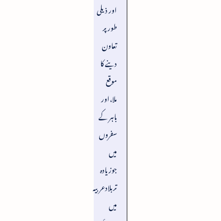
اور ذیلی
طورپر
تعاون
دینے کا
موقع
ملا،اور
باہر کے
سفروں
میں
جوزیادہ
تربلادعربیہ
میں