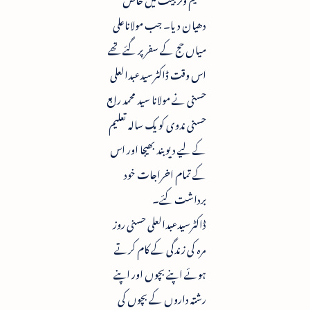
دھیان دیا۔ جب مولاناعلی
میاں حج کے سفر پر گئے تھے
اس وقت ڈاکٹرسیدعبدالعلی
حسنی نے مولانا سید محمد رابع
حسنی ندوی کو یک سالہ تعلیم
کے لیے دیوبند بھیجا اور اس
کے تمام اخراجات خود
برداشت کئے۔
ڈاکٹرسیدعبدالعلی حسنی روز
مرہ کی زندگی کے کام کرتے
ہوئے اپنے بچوں اور اپنے
رشتہ داروں کے بچوں کی