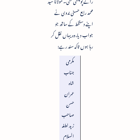
رائے پوچھی تھی۔ مولانا سید
محمد رابع حسنی ندوی نے
اپنے دستخط کے ساتھ جو
جواب دیا،وہ یہاں نقل کر
رہا ہوں تاکہ سند رہے:
مکرمی
جناب
شاہ
عمران
حسن
صاحب
زید لطفہ
السلام