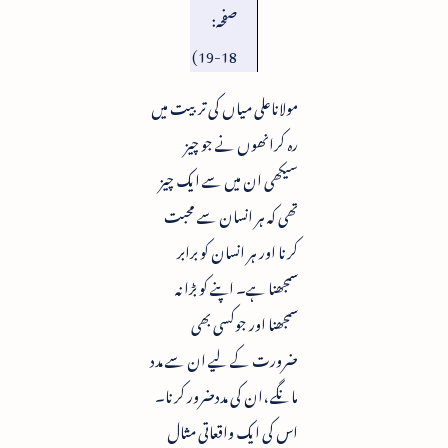
صفحہ:
18-19)
مولاناعلی میاں کی تربیت میں
رہ کرانھوں نے جو چیز
سیکھی ان میں سے ایک چیز
تھی کہ ہر انسان سے محبت
کرنا اور ہر انسان کو برابر
سمجھنا ہے۔ اپنے کو بڑا نہ
سمجھنا اور جوکسی بھی
ضرورت کے لیے ان سے مدد
مانگے ،ان کی مددضرور کرنا۔
اس کی ایک واقعاتی مثال