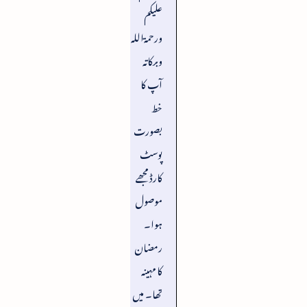
علیکم
ورحمۃاللہ
وبرکاتہ
آپ کا
خط
بصورت
پوسٹ
کارڈ مجھے
موصول
ہوا۔
رمضان
کا مہینہ
تھا۔ میں