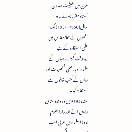
عربی میں بحیثیت معاون
اُستاد مقرر ہوئے۔ دو
سال(1950-1951) تک
انھوں نے حجازمقدس میں
علمی استفادہ کے لیے
اپناوقت گزارا، جہاں کے
علماء ادبا ،علمی شخصیات اور
وہاں کے کتب خانوں سے
استفادہ کیا۔
سنہ1952ء میں وہ ہندوستان
واپس آئے اور دارالعلوم
ندوۃ العلماء میں عربی ادب
کادرس دینے لگے۔ 1955 ء