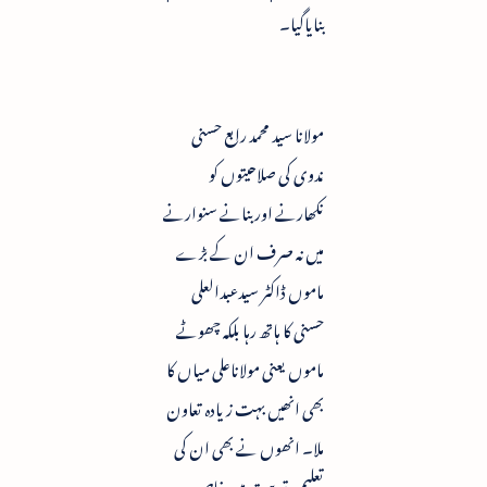
بنایاگیا۔
مولانا سید محمد رابع حسنی
ندوی کی صلاحیتوں کو
نکھارنے اور بنانے سنوارنے
میں نہ صرف ان کے بڑے
ماموں ڈاکٹر سیدعبدالعلی
حسنی کا ہاتھ رہا بلکہ چھوٹے
ماموں یعنی مولاناعلی میاں کا
بھی انھیں بہت زیادہ تعاون
ملا۔ انھوں نے بھی ان کی
تعلیم وتربیت میں خاص