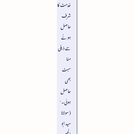
خدمت کا
شرف
حاصل
ہونے
سے ذیلی
منا
سبت
بھی
حاصل
ہوئی۔ '
( مولانا
سید ابو
الحسن