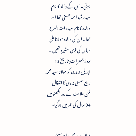
ہوئی۔ ان کے والد کا نام
سیدرشیداحمدحسنی تھا اور
والدہ کانام سیدہ امتہ العزیز
تھا۔ ان کی والدہ مولاناعلی
میاں کی بڑی ہمشیرہ تھیں۔
بروز جمعرات بتاریخ 13
اپریل 2023 کو مولانا سید محمد
رابع حسنی ندوی کا انتقال
لمبی علالت کے بعد لکھنو میں
94 سال کی عمر میں ہوگیا۔
مولانا سید محمد رابع حسنی