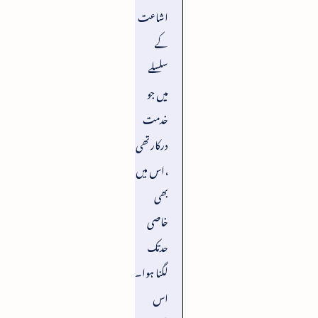
اشاعت
کے
سلسلے
میں جو
خدمت
درکارتھی
،اس میں
بھی
خاصی
حدتک
لگنا ہوا۔
اس