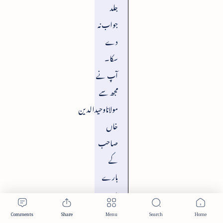
جلد
جواب نہ
دے
سکا۔
آپ نے
مجھ سے
مولاناوحیدالدین
خاں
صاحب
کے
بارے
میں
رائے