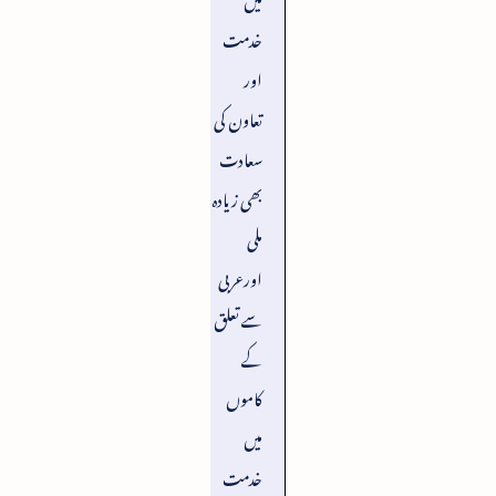
خدمت
اور
تعاون کی
سعادت
بھی زیادہ
ملی
اورعربی
سے تعلق
کے
کاموں
میں
خدمت