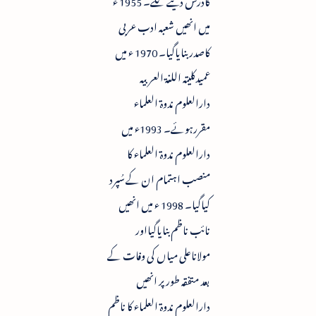
میں انھیں شعبہ ادب عربی
کاصدر بنایاگیا۔ 1970 ء میں
عمیدکلیتہ اللغۃ العربیہ
دارالعلوم ندوۃ العلماء
مقررہوئے۔ 1993ء میں
دارالعلوم ندوۃ العلماء کا
منصب اہتمام ان کے سُپرد
کیاگیا۔ 1998 ء میں انھیں
نائب ناظم بنایاگیااور
مولاناعلی میاں کی وفات کے
بعد متفقہ طورپر انھیں
دارالعلوم ندوۃ العلماء کا ناظم