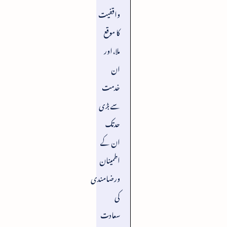
واقفیت
کا موقع
ملا،اور
ان
خدمت
سے بڑی
حدتک
ان کے
اطمینان
ورضامندی
کی
سعادت