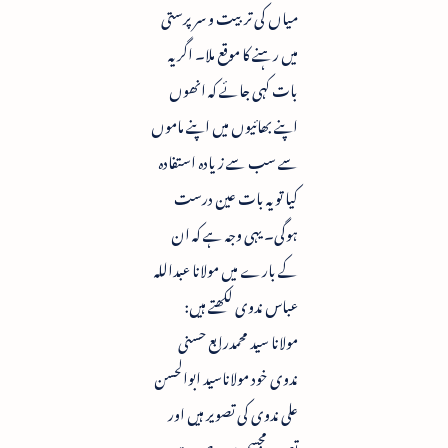
میاں کی تربیت و سرپرستی
میں رہنے کا موقع ملا۔ اگر یہ
بات کہی جائے کہ انھوں
اپنے بھائیوں میں اپنے ماموں
سے سب سے زیادہ استفادہ
کیا تو یہ بات عین درست
ہوگی۔ یہی وجہ ہے کہ ان
کے بارے میں مولانا عبداللہ
عباس ندوی لکھتے ہیں:
مولانا سید محمدرابع حسنی
ندوی خود مولاناسید ابوالحسن
علی ندوی کی تصویر ہیں اور
تصویر مجسم ہیں ، صورت