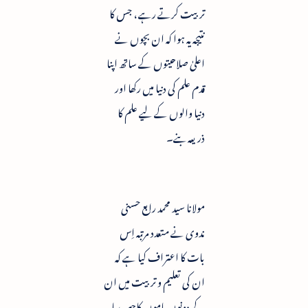
تربیت کرتے رہے ، جس کا
نتیجہ یہ ہوا کہ ان بچوں نے
اعلیٰ صلاحیتوں کے ساتھ اپنا
قدم علم کی دنیا میں رکھا اور
دنیا والوں کے لیے علم کا
ذریعہ بنے۔
مولانا سید محمد رابع حسنی
ندوی نے متعدد مرتبہ اِس
بات کا اعتراف کیا ہے کہ
ان کی تعلیم و تربیت میں ان
کے دونوں ماموں کاحصہ رہا