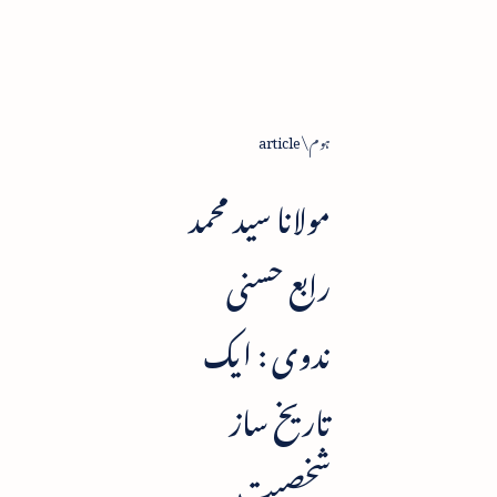
ہوم
article
مولانا سید محمد
رابع حسنی
ندوی : ایک
تاریخ ساز
شخصیت