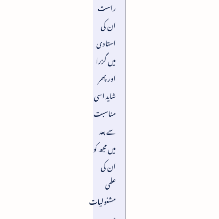
راست
ان کی
استادی
میں گزرا
اورپھر
شاید اسی
مناسبت
سے بعد
میں مجھ کو
ان کی
علمی
مشغولیات
میں