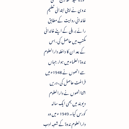
ندوی نے اپنی ابتدائی تعلیم
خاندانی روایت کے مطابق
رائے بریلی کے اپنے خاندانی
مکتب میں حاصل کی ،اس
کے بعد ان کا داخلہ دارالعلوم
ندوۃ العلماء میں ہوا، جہاں
سے انھوں نے 1948ء میں
فراغت حاصل کی ،دریں
اثناانھوں نے دارالعلوم
دیوبند میں بھی ایک سالہ
کورس کیا۔ 1949 ء میں وہ
دارالعلوم ندوۃ کے شعبہ ادب