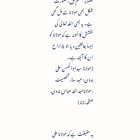
شکل بھی مولاناسے مل گئی
ہے۔ یہ بھی اللہ تعالیٰ کی
بخشش کا نمونہ ہے کہ مولانا کو
ایسا جانشین دیا جو بلا نزاع
ان کا آئینہ ہے۔
(مولانا سیدابوالحسن علی
ندوی: عہد ساز شخصیت
،مولاناعبداللہ عباس ندوی،
صفحہ:22)
یہ حقیقت ہے کہ مولانا علی