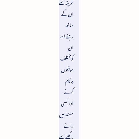
طریقہ سے
ان کے
ساتھ
رہنے اور
ان
کومختلف
موقعوں
پر کام
کرنے
اور کسی
مسئلہ میں
رائے
رکھنے سے