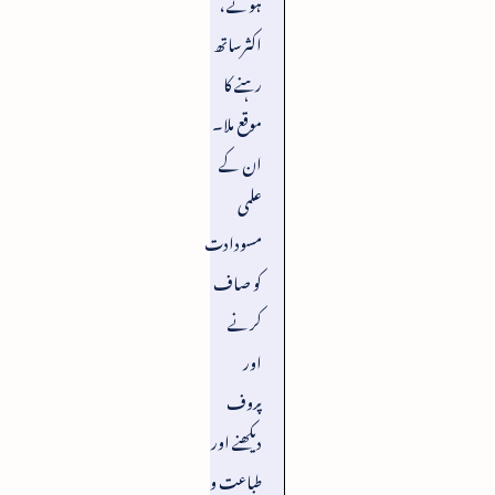
ہوئے ،
اکثرساتھ
رہنے کا
موقع ملا۔
ان کے
علمی
مسودادت
کو صاف
کرنے
اور
پروف
دیکھنے اور
طباعت و