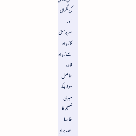
کی نگرانی
اور
سرپرستی
کازیادہ
سے زیادہ
فائدہ
حاصل
ہوا،بلکہ
میری
تعلیم کا
خاصا
حصہ براہِ