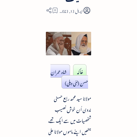
10
خاکہ
شاہ عمران
حسن (نئی دہلی)
مولانا سید محمد رابع حسنی
ندوی اُن خوش نصیب
شخصیات میں سے ایک تھے،
جنھیں اپنے ماموں مولانا علی