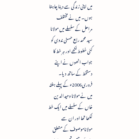
میں اپنی زندگی سے دینا چاہتا
ہوں۔ میں نے مختلف
مراحل کے سلسلے میں مولانا
سید محمد رابع حسنی ندوی کو
کئی خطوط لکھے اور ہر خط کا
جواب انھوں نے اپنے
دستخط کے ساتھ دیا۔
فروری2006ء کے پہلے ہفتہ
میں نے مولانا وحیدالدین
خاں کے سلسلے میں ایک خط
لکھا تھا اور ان سے
مولاناموصوف کے متعلق