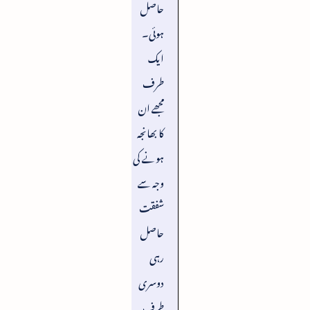
حاصل
ہوئی۔
ایک
طرف
مجھے ان
کا بھانجہ
ہونے کی
وجہ سے
شفقت
حاصل
رہی
دوسری
طرف