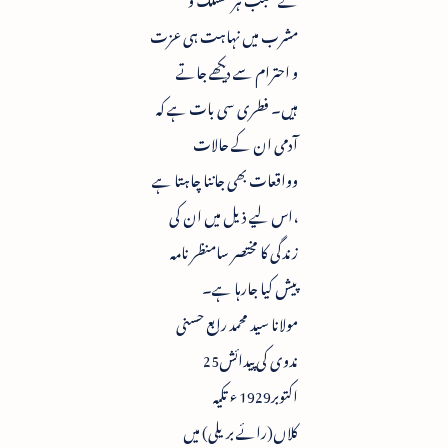
مشرب میں نہاہت ہی عزت
و احترام سے دیکھے جاتے
ہیں۔ فطری سی بات ہے کہ
آدمی ان کے حالات
وواقعات بھی جاننا چاہتا ہے
،اس لیے ذیل میں ان کی
زندگی کا مختصر سامنظر نامہ
پیش کیا جارہا ہے۔
مولانا سید محمد رابع حسنی
ندوی کی پیدائش25
اکتوبر1929 ء تکیہ
کلاں(رائے بریلی) میں