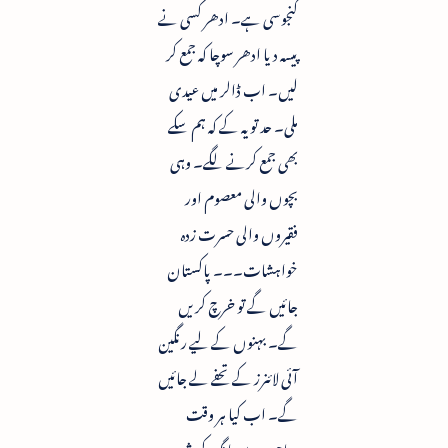
کنجوسی ہے۔ ادھر کسی نے
پیسہ دیا ادھر سوچا کہ جمع کر
لیں۔ اب ڈالر میں عیدی
ملی۔ حد تو یہ کے کہ ہم سکے
بھی جمع کرنے لگے۔ وہی
بچوں والی معصوم اور
فقیروں والی حسرت زدہ
خواہشات۔۔۔ پاکستان
جائیں گے تو خرچ کریں
گے۔ بہنوں کے لیے رنگین
آئی لائنرز کے تحفے لے جائیں
گے۔ اب کیا ہر وقت
صاحب سے مانگ کر شرمندہ