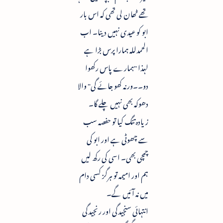
تھے ٹھان لی تھی کہ اس بار
ابو کو عیدی نہیں دینا۔ اب
الحمدللہ ہمارا پرس بڑا ہے
لہذا "ہمارے پاس رکھوا
دو۔۔ورنہ کھو جائے گی" والا
دھوکہ بھی نہیں چلے گا۔
زیادہ تنگ کیا تو حفصہ سب
سے چھوٹی ہے اور ابو کی
چمچی بھی۔ اسی کی رکھ لیں
ہم اور امیمہ تو ہرگز کسی دام
میں نہ آئیں گے۔
انتہائی سنجیدگی اور رنجیدگی