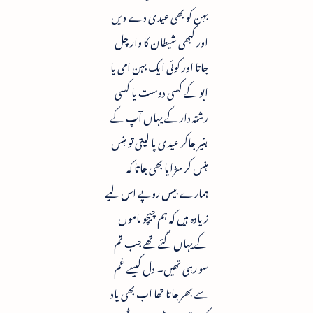
بہن کو بھی عیدی دے دیں
اور کبھی شیطان کا وار چل
جاتا اور کوئی ایک بہن امی یا
ابو کے کسی دوست یا کسی
رشتہ دار کے یہاں آپ کے
بغیر جاکر عیدی پا لیتی تو ہنس
ہنس کر سڑایا بھی جاتا کہ
ہمارے بیس روپے اس لیے
زیادہ ہیں کہ ہم چیچو ماموں
کے یہاں گئے تھے جب تم
سو رہی تھیں۔ دل کیسے غم
سے بھر جاتا تھا اب بھی یاد