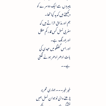
چہروں سے ایک دوسرے کو
دیکھتے ہیں کہ یہ کیا تھا۔
ہم اور مذاق اڑاتے ہیں کہ
مغربی نسل کس قدر کم عقل
اور بورنگ ہے۔
اور اس گفتگو میں عیدی کی
بات ادھر ادھر ہونے لگتی
ہے۔۔
خیر خیر۔۔۔ ہماری تحریر
پڑھنے والی نوجوان نسل ہمیں
خشمگیں نگاہوں سے نہ دیکھے۔