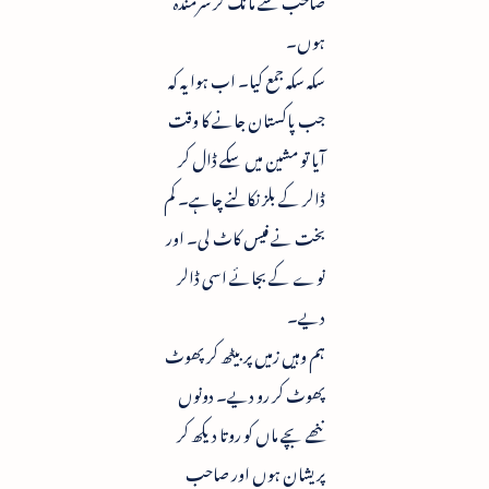
ہوں۔
سکہ سکہ جمع کیا۔ اب ہوا یہ کہ
جب پاکستان جانے کا وقت
آیا تو مشین میں سکے ڈال کر
ڈالر کے بلز نکالنے چاہے۔ کم
بخت نے فیس کاٹ لی۔ اور
نوے کے بجائے اسی ڈالر
دیے۔
ہم وہیں زمیں پر بیٹھ کر پھوٹ
پھوٹ کر رو دیے۔ دونوں
ننھے بچے ماں کو روتا دیکھ کر
پریشان ہوں اور صاحب