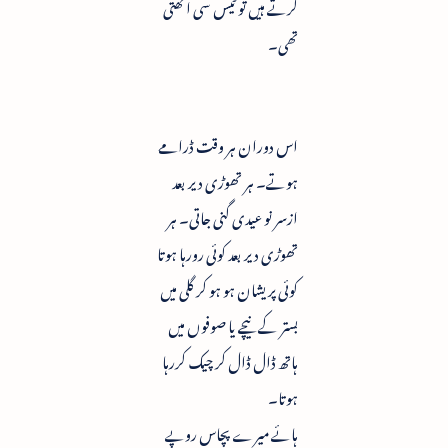
کرتے ہیں تو ٹیس سی اٹھتی
تھی۔
اس دوران ہر وقت ڈرامے
ہوتے۔ ہر تھوڑی دیر بعد
ازسر نو عیدی گنی جاتی۔ ہر
تھوڑی دیر بعد کوئی رورہا ہوتا
کوئی پریشان ہو ہو کر گلی میں
بستر کے نیچے یا صوفوں میں
ہاتھ ڈال ڈال کر چیک کررہا
ہوتا۔
ہائے میرے پچاس روپے