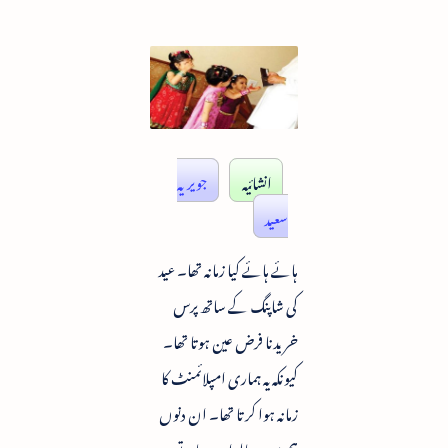
انشائیہ
جویریہ
سعید
ہائے ہائے کیا زمانہ تھا۔ عید
کی شاپنگ کے ساتھ پرس
خریدنا فرض عین ہوتا تھا۔
کیونکہ یہ ہماری امپلائمنٹ کا
زمانہ ہوا کرتا تھا۔ ان دنوں
ہم سب مالدار ہو جاتے