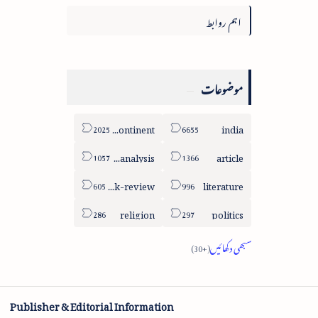
اہم روابط
موضوعات
sub-continent
india
column-analysis
article
book-review
literature
religion
politics
Publisher & Editorial Information