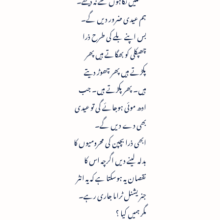
ہم عیدی ضرور دیں گے۔
بس اپنے بلے کی طرح ذرا
چھپکلی کو بھگاتے ہیں پھر
پکڑتے ہیں پھر چھوڑ دیتے
ہیں۔ پھر پکڑتے ہیں۔ جب
ادھ موئی ہوجائے گی تو عیدی
بھی دے دیں گے۔
ابھی ذرا بچپن کی محرومیوں کا
بدلہ لینے دیں اگرچہ اس کا
نقصان یہ ہوسکتا ہے کہ یہ انٹر
جنریشنل ٹراما جاری رہے۔
مگر ہمیں کیا ؟