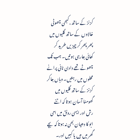
کزنز کے ساتھ ،کبھی چھوٹی
خالاوں کے ساتھ گلیوں میں
پھر پھر کر چیزیں خرید کر
کھائی جارہی ہوتیں۔ جب تک
چھوٹے تھے دادی نانی پرانے
محلوں میں رہتیں۔ وہاں جاکر
کزنز کے ساتھ گلیوں میں
گھومنا آسان ہوتا کہ اتنے
رش اور ایسی رونق میں امی
ابو کا دھیان بھی نہ ہوتا کہ بچے
گھر میں ہیں یا کہیں اور۔