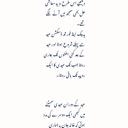
دیکھیے اس طرح مزید معاشی
حل بھی سمجھ میں آنے لگے
تھے۔
یہ بیک اینڈ فورتھ ڈسکشن عید
سے پہلے شروع ہوتا اور عید
کے بعد کئی ہفتوں تک جاری
رہتا جب تک عیدی کا ایک
روپیہ تک باقی رہتا۔
عید کے دوران عیدی سمیٹنے
میں کبھی ایک دوسرے کی مدد
ہوتی کہ خالہ جان یہ ہماری