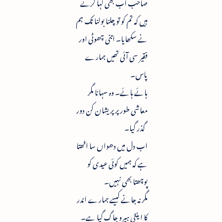
صاحب اب بھی کہا کرتے
ہیں کہ تم کو تو چلنا بولنا تک ہم
نے سکھایا۔ اتنی چھوٹی اور
فقیر سی آئی تھیں ہمارے
پاس۔
ہائے ہائے۔ وہ سہانا مگر
معاشی طور پر پریشان کن دور
گذر گیا۔
اب دل میں دھواں سا اٹھتا
ہے کہ ہمیں کوئی عیدی کو
پوچھتا بھی نہیں۔
مگر نہ جانے کیسے ہمارے اندر
کا اینٹی ہیرو جاگ گیا ہے۔