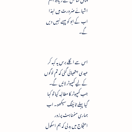
اشیائے ضرورت ہیں لہذا
اب کے ابو کو پیسے نہیں دیں
گے۔
اس سے اگلے برس یہ کہہ کر
عیدی ہتھیائی گئی کہ تم لوگوں
کے لیے کمپیوٹر لائیں گے۔
جب کمپیوٹر کا مطالبہ کیا تو کہا
گیا پہلے ٹائپنگ سیکھو۔ اب
ہماری منمناہٹ پرزور
احتجاج میں بدلی کہ ہم اسکول