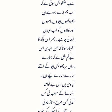
سے یہ گفتگو بھی ہوتی ہے کہ
اب ہم بڑے ہورہے ہیں
پھوپھیوں چچاؤں مامووں
اور خالاوں کو اب عیدی
بڑھانی چاہیے۔ پھر اس دکھ کا
اظہار ہوتا کہ ہمیں عیدی اس
لیے کم ملتی ہے کہ ہمارے
یہاں ہر پھوپھی چچا کے اتنے
سارے سارے بچے ہیں۔
آبادی میں اس بےتحاشہ
اضافے کے سبب فی کس
آمدنی کس طرح متاثر ہوتی
ہے یہ ہم نے اسکول کی محدود