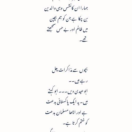
ہمارا ان کانشس وہی والدین
بن چکا ہے جن کو ہم بچپن
میں ظالم اور بے حس سمجھتے
تھے۔
بچوں سے مذاکرات چل
رہے ہیں۔۔
ابو عیدی دیں۔۔۔ ابو کہتے
ہیں۔ یہ ایک پاکستانی بدعت
ہے اور اچھا مسلمان بدعت
کو ختم کرتا ہے۔