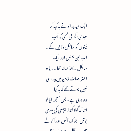
ایک عید پر ابو نے یہ کہہ کر
عیدی رکھ لی تھی کہ آپ
تینوں کو سائکل دلائیں گے۔
اب تین بہنیں اور ایک
سایکل۔ بھلا زمانہ تھا۔ زیادہ
اعتراضات ذہن میں پیدا ہی
نہیں ہوتے تھے کہ یہ کیا
دھاندلی ہے۔ بس سمجھ آیا تو
اتنا کہ گولا گنڈا، پیپسی کی پوری
بوتل، چوک آئس اور آلو کے
چپس سائکل سے زیادہ اہم