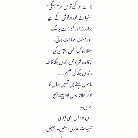
بڑے ہوگئے تو مل کر "مہنگی"
اشیائے خوردونوش کے لیے
برادررز اور کزنز سے پلاننگ
اور منت سماجت ہوتی۔
مثلا چوک آئس ، پیپسی کی
باقاعدہ لٹر بوٹل، فلاں جگہ کا تکہ
، فلاں جگہ کی حلیم۔۔
ماموں کہتے میں تمہیں وہاں کا
لاکر کھلاتا ہوں لاؤ پیسے جمع
کریں۔
اس دوران امی ابو کی
تنبیہات جاری رہتیں۔ جنہیں