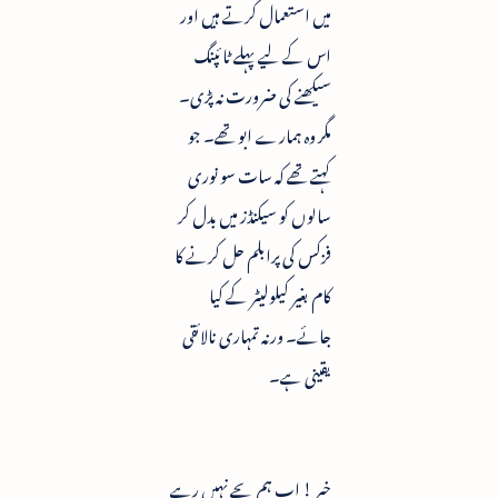
میں استعمال کرتے ہیں اور
اس کے لیے پہلے ٹائپنگ
سیکھنے کی ضرورت نہ پڑی۔
مگر وہ ہمارے ابو تھے۔ جو
کہتے تھے کہ سات سو نوری
سالوں کو سیکنڈز میں بدل کر
فزکس کی پرابلم حل کرنے کا
کام بغیر کیلولیٹر کے کیا
جائے۔ ورنہ تمہاری نالائقی
یقینی ہے۔
خیر ! اب ہم بچے نہیں رہے