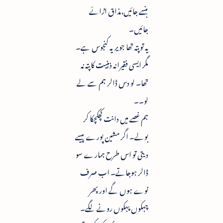
ہنسے جائیں،مذاق اڑائے
جائیں۔
یہ تو پتہ تھا جویریہ کنجوس ہے۔
مگر ایسی فقیرانہ ذہنیت کا پتہ نہ
تھا۔ لو دس ڈالر ہم سے لے
لو۔۔
ہم غصے میں دانت کچکچکا کر
بولے۔ اگر مشین پورے پیسے
دیتی تو اس طرح ہمارے سو
ڈالر ہوجاتے۔ اب صرف
نوے ہوں گے اور پھر
چہکوں پہکوں رونے لگے۔