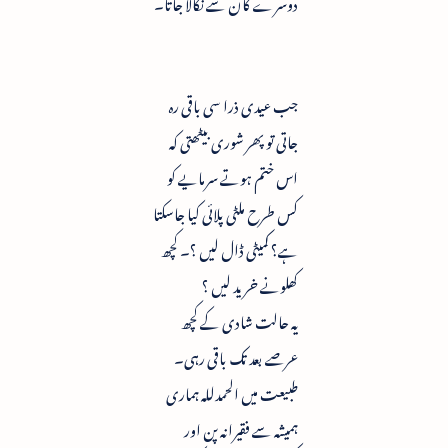
دوسرے کان سے نکالا جاتا۔
جب عیدی ذرا سی باقی رہ
جاتی تو پھر شوری بیٹھتی کہ
اس ختم ہوتے سرمایے کو
کس طرح ملٹی پلائی کیا جاسکتا
ہے؟ کمیٹی ڈال لیں ؟۔ کچھ
کھلونے خرید لیں ؟
یہ حالت شادی کے کچھ
عرصے بعد تک باقی رہی۔
طبیعت میں الحمدللہ ہماری
ہمیشہ سے فقیرانہ پن اور