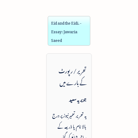
Eid and the Eidi. -
Essay: Jawaria
Saeed
تحریر / رپورٹ
کے بارے میں
جویریہ سعید
یہ تحریر تعمیرنیوز پر درج
بالا نام یا ذریعہ کے
ساتھ شائع کی گئی