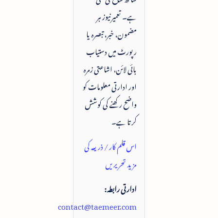
ہے۔ تعمیرنیوز ہر
مضمون، خبر، تبصرہ یا
رپورٹ میں دستیاب
بائی لائن، اشاعتی زمرہ
اور ادارتی معلومات کو
واضح رکھنے کی کوشش
کرتا ہے۔
اس قلم کار / ذریعہ کی
مزید تحریریں
ادارتی رابطہ:
contact@taemeer.com