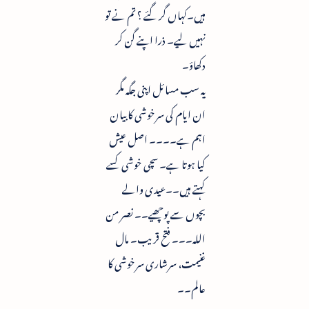
ہیں۔کہاں گر گئے ؟ تم نے تو
نہیں لیے۔ ذرا اپنے گن کر
دکھاؤ۔
یہ سب مسائل اپنی جگہ مگر
ان ایام کی سرخوشی کا بیان
اہم ہے۔۔۔۔ اصل عیش
کیا ہوتا ہے۔ سچی خوشی کسے
کہتے ہیں۔۔عیدی والے
بچوں سے پوچھیے۔۔ نصر من
اللہ۔۔۔ فتح قریب۔ مال
غنیمت، سرشاری سرخوشی کا
عالم۔۔