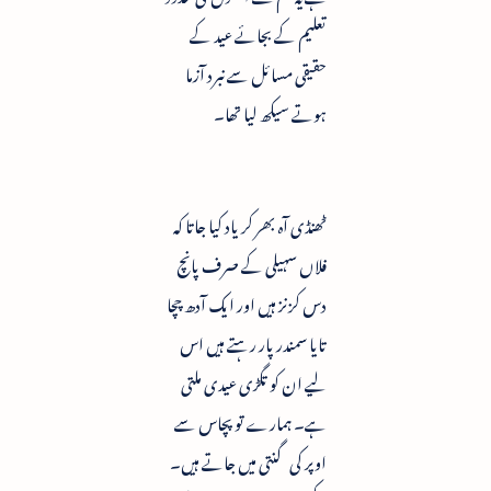
تعلیم کے بجائے عید کے
حقیقی مسائل سے نبرد آزما
ہوتے سیکھ لیا تھا۔
ٹھنڈی آہ بھر کر یاد کیا جاتا کہ
فلاں سہیلی کے صرف پانچ
دس کزنز ہیں اور ایک آدھ چچا
تایا سمندر پار رہتے ہیں اس
لیے ان کو تگڑی عیدی ملتی
ہے۔ ہمارے تو پچاس سے
اوپر کی گنتی میں جاتے ہیں۔