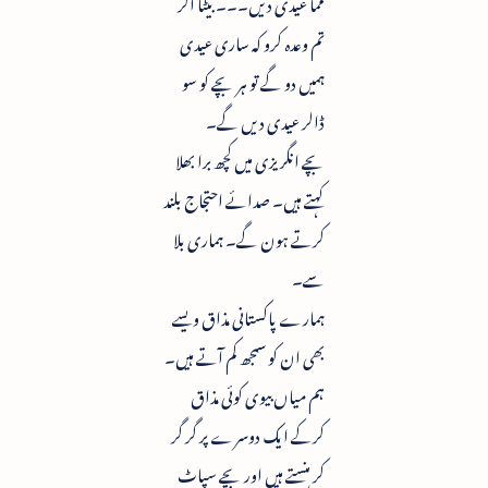
مما عیدی دیں۔۔۔ بیٹا اگر
تم وعدہ کرو کہ ساری عیدی
ہمیں دو گے تو ہر بچے کو سو
ڈالر عیدی دیں گے۔
بچے انگریزی میں کچھ برا بھلا
کہتے ہیں۔ صدائے احتجاج بلند
کرتے ہون گے۔ ہماری بلا
سے۔
ہمارے پاکستانی مذاق ویسے
بھی ان کو سمجھ کم آتے ہیں۔
ہم میاں بیوی کوئی مذاق
کرکے ایک دوسرے پر گر گر
کر ہنستے ہیں اور بچے سپاٹ