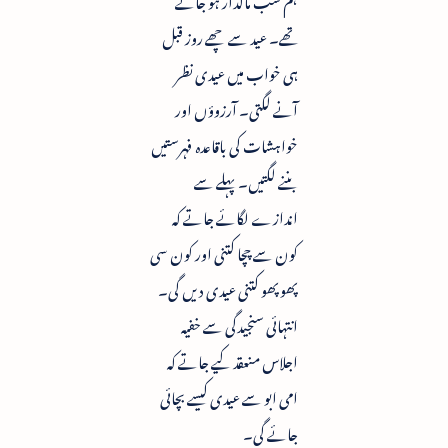
تھے۔ عید سے چھے روز قبل
ہی خواب میں عیدی نظر
آنے لگتی۔ آرزوؤں اور
خواہشات کی باقاعدہ فہرستیں
بننے لگتیں۔ پہلے سے
اندازے لگائے جاتے کہ
کون سے چچا کتنی اور کون سی
پھوپھو کتنی عیدی دیں گی۔
انتہائی سنجیدگی سے خفیہ
اجلاس منعقد کیے جاتے کہ
امی ابو سے عیدی کیسے بچائی
جائے گی۔