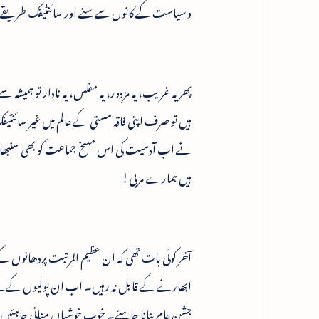
و سیاست کے کانوں سے سنے اور سائنٹیفک طریقے 
پھر یہ غریب، یہ مزدور، یہ مفلس، یہ نادار تو ہمیشہ س
ہیں تو صرف اپنی فاقہ مستی کے عالم میں غیر سائنٹیفک
نے اب آدمیت کی اس مسخ جماعت کو بھی سنبھال لی
ہیں ہمارے مربی!
آخر کوئی بات تھی کہ ان عظیم المرتبت پردھانوں کے
ابھارنے کے قابل نہ رہیں۔ اب ان پولیوں کے نیچ
جشن عام بنانا چاہئے۔ خوب خوشیاں منانی چاہئیں