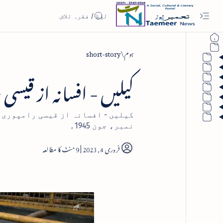
ہوم
short-story
کیلیں - افسانہ از قیسی
کیلیں - افسانہ از قیسی رامپوری۔
نمبر، جون 1945ء
9