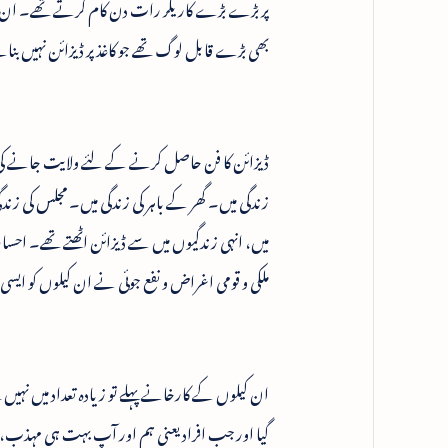
پر بڑے بڑے کاریگر رات دن کام کرتے تھے۔ ان کے
بھی بڑے قابل لوگ تھے جو کاغذ پر ڈیزائن نہیں بن
ڈیزائن کا فن حاصل کرنے کے لئے ولایت جانے کی 
زندگی میں۔ گھر کے باہر کی زندگی میں۔ مجلس کی زن
میں، انہی زندگیوں میں سے ڈیزائن اٹھتے تھے۔ احساس
ملکی و قومی اغراض و نفع جوئی نے ان کیلوں کو ایسی 
ان کیلوں کے کارخانے پہلے تو زیادہ تعداد میں نہیں تھ
گیا اور جب افراد یعنی ہم اور آپ بہت ہی مہذب، شائس