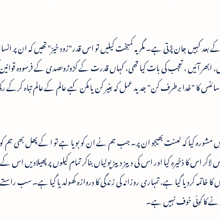
عد کہیں جان پڑتی ہے۔ مگر یہ کمبخت کیلیں تو اس قدر"زود خیز" تھیں کہ ان پر انس
ہوگئیں، ابھر آئیں ، تعجب کی بات کیا تھی، کہاں قدرت کے کڑوڑوںصدی کے فرسودہ قوان
 سائنس کا "خدا برطرف کن" جدید عمل کہ بغیر کن یا مکن کہے عالم کے عالم تباہ کرکے ر
ں مشورہ کیا کہ لعنت بھیجو ان پر۔ جب ہم نے ان کو بویا ہے تو ا کے پھل بھی ہم کو 
 اس کا ذخیرہ کیا اور اس کی دبیز دبیز پولیاں بناکر تمام کیلوں پر پھیلادیں اس کے 
ں کا خاتمہ کردیا گیا ہے، تمہاری روزانہ کی زندگی کا دروازہ کھولدیا گیا ہے۔ سب راس
نے کا کوئی خوف نہیں ہے۔