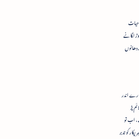
ہ حیات
ڑ لگانے
ردھانوں
ہمارے اندر
ئم پڑ
 ، اب تو
کار کو تدبر