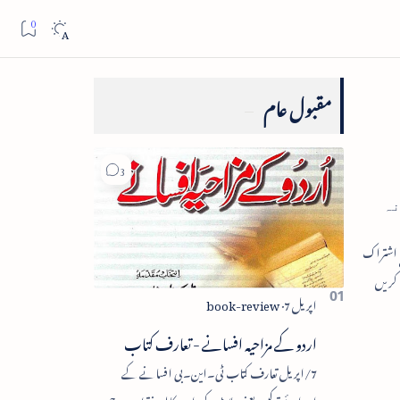
مقبول عام
نہ
اردو کے مزاحیہ افسانے - تعارف کتاب
7/اپریل تعارف کتاب ٹی۔این۔بی افسانے کے
اجزائے ترکیبی یعنی پلاٹ، کردار، مکالمہ، نقطۂ عروج،