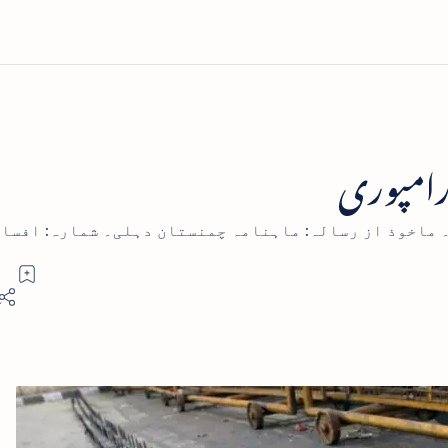
 رامپوری
 ماخوذ از رسالہ: ماہنامہ چمنستان دہلی۔ شمارہ: افسا