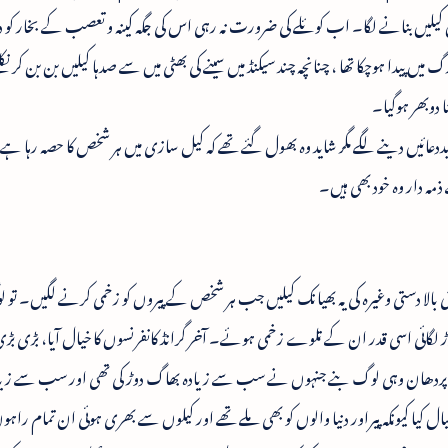
عداد میں کیلیں بنانے لگا۔ اب کوئلے کی ضرورت نہ رہی اس کی جگہ کینہ و تعصب کے بخار کو
یں پیدا ہوچکا تھا ، چنانچہ چند سیکنڈ میں سینے کی بھٹی میں سے صدہا کیلیں بن بن کر نک
 دوبھر ہوگیا۔
 بددعائیں دینے لگے مگر شاید وہ بھول گئے تھے کہ کیل سازی میں ہر شخص کا حصہ رہا ہ
ذمہ دار وہ خود بھی ہیں۔
بالا دستی وغیرہ کی یہ بھیانک کیلیں جب ہر شخص کے پیروں کو زخمی کرنے لگیں۔ تو 
لگائی اسی قدر ان کے تلوے زخمی ہوئے۔ آخر گرانڈ کانفرنسوں کا خیال آیا، بڑی بڑ
 پردھان وہی لوگ بنے جنہوں نے سب سے زیادہ بھاگ دوڑ کی تھی اور سب سے زیا
 کیا کیونکہ پیراور دنیا والوں کو بھی ملے تھے اور کیلوں سے بھری ہوئی ان تمام راہوں