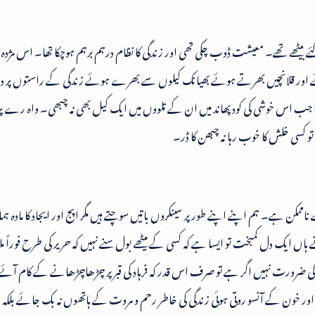
ے بیٹھے تھے۔ معیشت ڈوب چکی تھی اور زندگی کا نظام درہم برہم ہوچکا تھا۔ اس مژد
 اور قلانچیں بھرتے ہوئے بھیانک کیلوں سے بھرے ہوئے زندگی کے راستوں پر دو
 جب اس خوشی کی کود پھاند میں ان کے تلووں میں ایک کیل بھی نہ چبھی۔ واہ رے پ
و کسی خلش کا خوب رہا نہ چبھن کا ڈر۔
 ناممکن ہے۔ ہم اپنے اپنے طور پر سینکروں باتیں سوچتے ہیں مگر اپج اور ایجاد کا مادہ 
ہاں ایک دل کمبخت تو ایسا ہے کہ کسی کے میٹھے بول سنے نہیں کہ حریر کی طرح فوراً ملا
کی ضرورت نہیں اگر ہے تو صرف اس قدر کہ فرہاد کی قبر پر چڑھاچڑھانے کے کام آئے
 خون کے آنسو روتی ہوئی زندگی کی خاطر رحم و مروت کے ہاتھوں نہ بک جائے بلکہ ہر پ