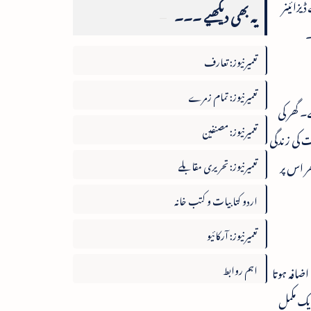
زائینر
یہ بھی دیکھیے ۔۔۔
۔
تعمیرنیوز: تعارف
تعمیرنیوز: تمام زمرے
 گھر کی
تعمیرنیوز: مصنفین
ت کی زندگی
تعمیرنیوز: تحریری مقابلے
ھر اس پر
اردو کتابیات و کتب خانہ
تعمیرنیوز: آرکائیو
اہم روابط
اضافہ ہوتا
ایک مکمل