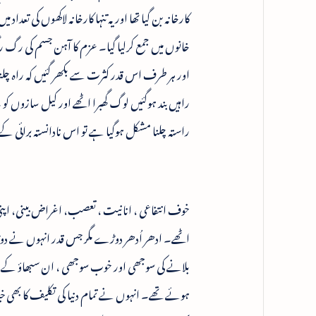
کارخانہ بن گیا تھا اور یہ تنہا کارخانہ لاکھوں کی ت
خانوں میں جمع کرلیا گیا۔ عزم کا آہن جسم کی رگ رگ م
اور ہر طرف اس قدر کثرت سے بکھر گئیں کہ راہ چلنا
راہیں بند ہوگئیں لوگ گھبرا اٹھے اور کیل سازوں کو
راستہ چلنا مشکل ہوگیا ہے تو اس نادانستہ برائی کے 
خوف انتفاعی ، انانیت ، تعصب، اغراض بینی، اپنی 
اٹھے۔ ادھر اُدھر دوڑے مگر جس قدر انہوں نے دوڑ 
بلانے کی سوجھی اور خوب سوجھی ، ان سبھاؤ کے
ہوئے تھے۔ انہوں نے تمام دنیا کی تکلیف کا بھی خیال