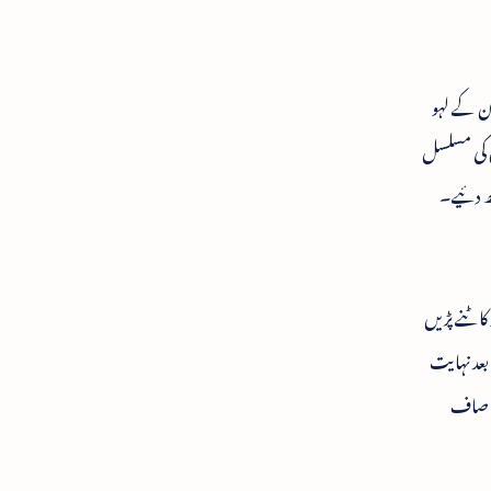
ان کے لہو
ین کی مسلسل
کھ دئیے۔
کاٹنے پڑیں
بعد نہایت
تے صاف