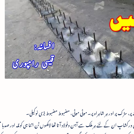
ہ پر، سڑک پر اور ہر شاہراہ پر۔ موٹی موٹی، مضبوط مضبوط بڑی نوکیلی۔
پ ان کے لئے ہر ملک سے آہن وفولاد آتا تھا لاکھوں ٹن اتنا ہی کوئلہ اور صدہا 