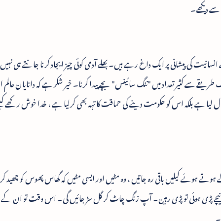
سے دیکھے۔
ے انسانیت کی پیشانی پر ایک داغ رہے ہیں۔ بھلے آدمی کوئی چیز ایجاد کرنا جانتے ہی نہیں
 طریقے سے کثیر تعداد میں "ننگ سائینس" بچے پیدا کرنا۔ خیر شکر ہے کہ دانایان عالم ا
ا ہے بلکہ اس کو حکومت دینے کی حماقت کا تہہ بھی کرلیا ہے ، خدا خوش رکھے کی
 ہوتے ہوئے کیلیں باقی رہ جاتیں ، وہ مٹیں اور ایسی مٹیں کہ گھاس پھوس کو چھید کر 
ے پڑی ہوئی تو پڑی رہین۔ آپ زنگ چاٹ کر گل سڑ جائیں گی۔ اس وقت تو ان کے خا
۔