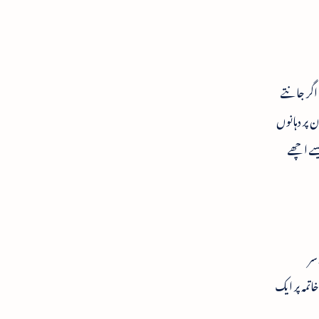
 اگر جانتے
ن پر دہانوں
سے اچھے
سر
تمہ پر ایک