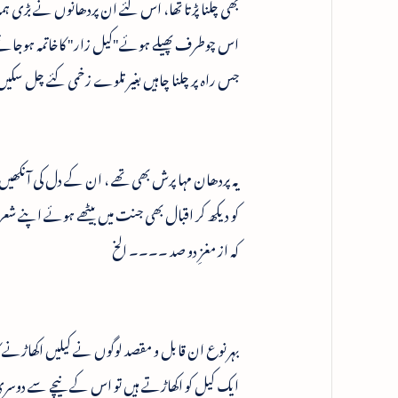
بھی چلنا پڑتا تھا، اس لئے ان پردھانوں نے بڑی ہمد
اس چوطرف پھیلے ہوئے"کیل زار" کاخاتمہ ہوجائے گا
جس راہ پر چلنا چاہیں بغیر تلوے زخمی کئے چل سکی
یہ پردھان مہا پرش بھی تھے ، ان کے دل کی آنکھیں ظ
کو دیکھ کر اقبال بھی جنت میں بیٹھے ہوئے اپنے شعر
کہ از مغزِ دو صد ۔۔۔۔ الخ
بہرنوع ان قابل و مقصد لوگوں نے کیلیں اکھاڑنے کا 
ایک کیل کو اکھاڑتے ہیں تو اس کے نیچے سے دوسری