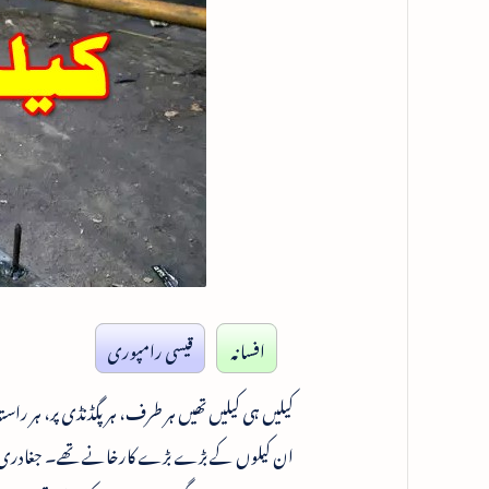
افسانہ
قیسی رامپوری
کیلیں ہی کیلیں تھیں ہر طرف، ہر پگڈنڈی پر، ہر راست
ان کیلوں کے بڑے بڑے کارخانے تھے۔ جغادری ورکشا