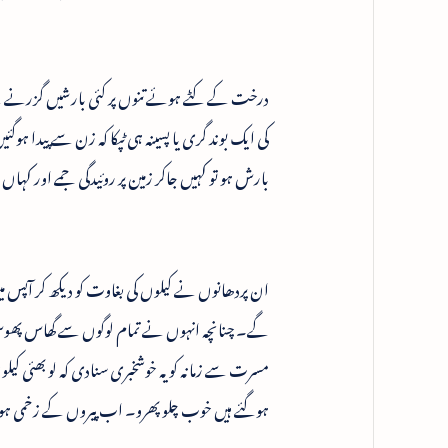
درخت کے کٹے ہوئے تنوں پر کئی بارشیں گزرنے کے ب
کی ایک بوند گری یا پسینہ ہی ٹپکا کہ زن سے پیدا 
بارش ہو تو کہیں جاکر زمین پر روئیدگی جمے اور کہاں
ان پردھانوں نے کیلوں کی بغاوت کو دیکھ کر آپس می
گے۔ چنانچہ انہوں نے تمام لوگوں سے گھاس پھوس لاکر
مسرت سے زمانہ کو یہ خوشخبری سنادی کہ لو بھئی کیلو
ہوگئے ہیں خوب چلو پھرو۔ اب پیروں کے زخمی ہو