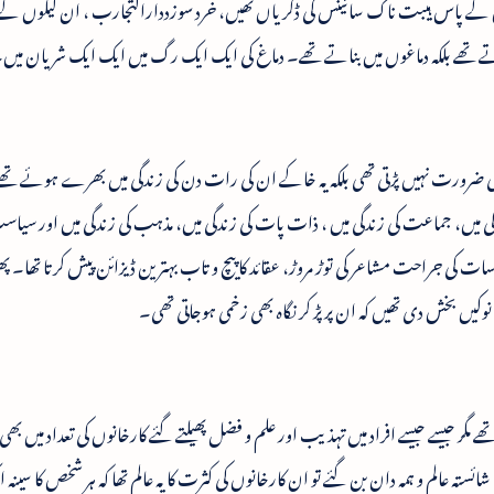
 پاس ہیبت ناک سائینس کی ڈگریاں تھیں، خرد سوزددارالتجارب ، ان کیلوں کے ڈی
اتے تھے بلکہ دماغوں میں بناتے تھے۔ دماغ کی ایک ایک رگ میں ایک ایک شریان میں
ضرورت نہیں پڑتی تھی بلکہ یہ خاکے ان کی رات دن کی زندگی میں بھرے ہوئے تھے۔
دگی میں، جماعت کی زندگی میں ، ذات پات کی زندگی میں، مذہب کی زندگی میں اور سیاس
ات کی جراحت مشاعر کی توڑ مروڑ، عقائد کا پیچ و تاب بہترین ڈیزائن پیش کرتا تھا۔ پ
نوکیں بخش دی تھیں کہ ان پر پڑ کر نگاہ بھی زخمی ہوجاتی تھی۔
ے مگر جیسے جیسے افراد میں تہذیب اور علم و فضل پھیلتے گئے کارخانوں کی تعداد میں بھی 
تہ عالم و ہمہ دان بن گئے تو ان کارخانوں کی کثرت کا یہ عالم تھا کہ ہر شخص کا سینہ 