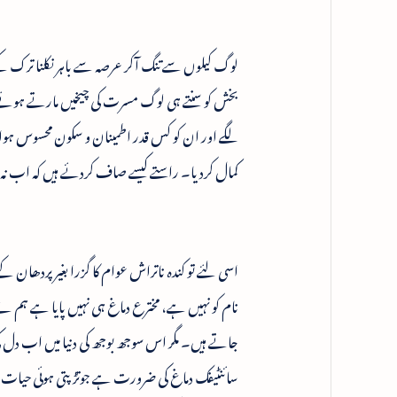
لوگ کیلوں سے تنگ آکر عرصہ سے باہر نکلنا ترک کئ
بخش کو سنتے ہی لوگ مسرت کی چیخیں مارتے ہوئے
لگے اور ان کو کس قدر اطمینان و سکون محسوس ہوا
کمال کردیا۔ راستے کیسے صاف کردئے ہیں کہ اب نہ ت
اسی لئے تو کندہ ناتراش عوام کا گزرا بغیر پردھان کے
نام کو نہیں ہے، مخترع دماغ ہی نہیں پایا ہے ہم نے 
جاتے ہیں۔ مگر اس سوجھ بوجھ کی دنیا میں اب دل 
سائنٹیفک دماغ کی ضرورت ہے جوتڑپتی ہوئی حیات اور