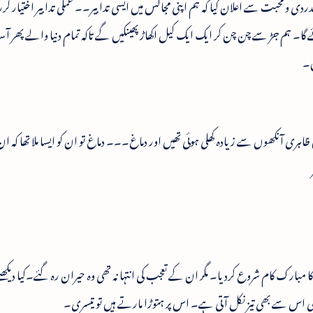
ردی و محبت سے اعلان کیا کہ ہم اپنی مجالس میں ایسی تدابیر۔۔ عملی تدابیر اختیار کر
۔ ہم جڑ سے چن چن کر ایک ایک کیل اکھاڑ پھینکیں گے تاکہ تمام دنیا والے پھر آس
ں۔
اہری آنکھوں سے زیادہ کھلی ہوئی تھیں اور دماغ۔۔۔ دماغ تو ان کو ایسا ملا تھا کہ ا
مبارک کام شروع کردیا۔ مگر ان کے تعجب کی انتہا نہ تھی وہ حیران رہ گئے۔کیا دیکھتے
 اس سے بھی تیز نکل آتی ہے۔ اس پر ہتوڑا مارتے ہیں تو تیسری۔