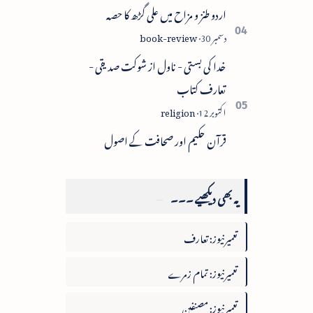
اردو طنز و مزاح میں علی گڑھ کا حصہ
خدا کی بستی - ناول از شوکت صدیقی -
تعارف کتاب
قرآن حکیم اور صحافت کے اصول
یہ بھی دیکھیے ۔۔۔
تعمیرنیوز: تعارف
تعمیرنیوز: تمام زمرے
تعمیرنیوز: مصنفین