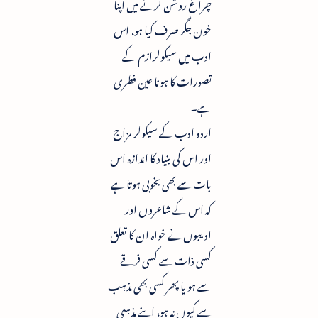
چراغ روشن کرنے میں اپنا
خون جگر صرف کیا ہو، اس
ادب میں سیکولرازم کے
تصورات کا ہونا عین فطری
ہے۔
اردو ادب کے سیکولر مزاج
اور اس کی بنیاد کا اندازہ اس
بات سے بھی بخوبی ہوتا ہے
کہ اس کے شاعروں اور
ادیبوں نے خواہ ان کا تعلق
کسی ذات سے کسی فرقے
سے ہو یا پھر کسی بھی مذہب
سے کیوں نہ ہو، اپنے مذہبی