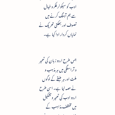
ادب کو سیکولر فکر و خیال
سے ہم آہنگ کرنے میں
تصوف اور بھکتی تحریک نے
نمایاں کردار ادا کیا ہے۔
جس طرح اردو زبان کی تعمیر
و آراستگی میں ہر مذہب و
ملت اور ہر طبقے کے لوگوں
نے حصہ لیا ہے۔ اسی طرح
اردو ادب کی تعمیر و تشکیل
میں مختلف مذاہب کے