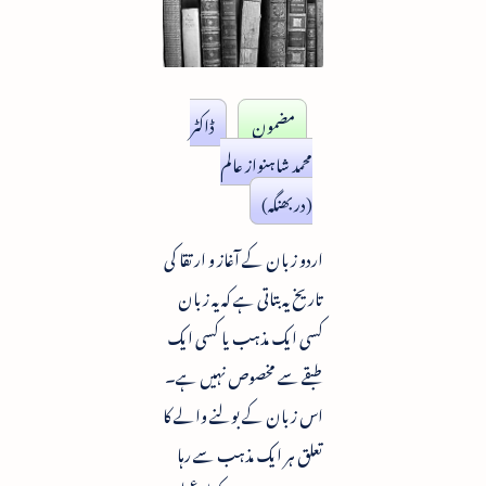
مضمون
ڈاکٹر
محمد شاہنواز عالم
(دربھنگہ)
اردو زبان کے آغاز و ارتقا کی
تاریخ یہ بتاتی ہے کہ یہ زبان
کسی ایک مذہب یا کسی ایک
طبقے سے مخصوص نہیں ہے۔
اس زبان کے بولنے والے کا
تعلق ہر ایک مذہب سے رہا