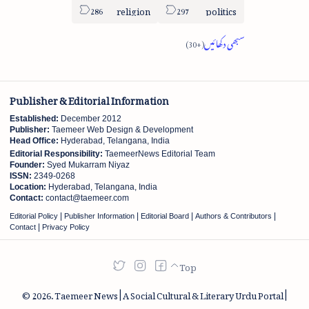
religion
politics
Publisher & Editorial Information
Established:
December 2012
Publisher:
Taemeer Web Design & Development
Head Office:
Hyderabad, Telangana, India
Editorial Responsibility:
TaemeerNews Editorial Team
Founder:
Syed Mukarram Niyaz
ISSN:
2349-0268
Location:
Hyderabad, Telangana, India
Contact:
contact@taemeer.com
|
|
|
|
Editorial Policy
Publisher Information
Editorial Board
Authors & Contributors
|
Contact
Privacy Policy
2026.
Taemeer News | A Social Cultural & Literary Urdu Portal |