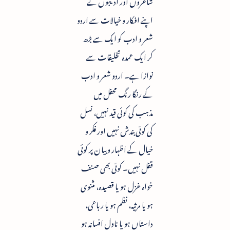
شاعروں اور ادیبوں نے
اپنے افکار و خیالات سے اردو
شعر و ادب کو ایک سے بڑھ
کر ایک عمدہ تخلیقات سے
نوازا ہے۔ اردو شعر و ادب
کے رنگا رنگ محفل میں
مذہب کی کوئی قید نہیں، نسل
کی کوئی بندش نہیں اور فکر و
خیال کے اظہار و بیان پر کوئی
قفل نہیں۔ کوئی بھی صنف
خواہ غزل ہو یا قصیدہ، مثنوی
ہو یا مرثیہ، نظم ہو یا رباعی،
داستاں ہو یا ناول افسانہ ہو