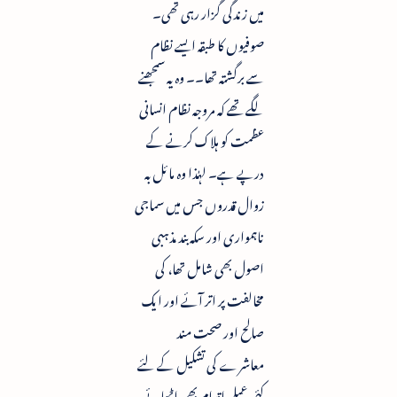
میں زندگی گزار رہی تھی۔
صوفیوں کا طبقہ ایسے نظام
سے برگشتہ تھا۔۔ وہ یہ سمجھنے
لگے تھے کہ مروجہ نظام انسانی
عظمت کو ہلاک کرنے کے
درپے ہے۔ لہٰذا وہ مائل بہ
زوال قدروں جس میں سماجی
ناہمواری اور سکہ بند مذہبی
اصول بھی شامل تھا، کی
مخالفت پر اتر آئے اور ایک
صالح اور صحت مند
معاشرے کی تشکیل کے لئے
کئی عملی اقدام بھی اٹھائے۔