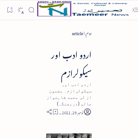
ہوم
article
اردو ادب اور
سیکولرازم
اردو ادب اور
سیکولرازم۔ مضمون
از ٹر محمد شاہنواز
عالم (دربھنگہ)
7