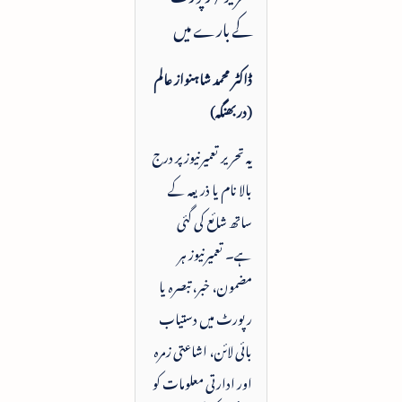
کے بارے میں
ڈاکٹر محمد شاہنواز عالم
(دربھنگہ)
یہ تحریر تعمیرنیوز پر درج
بالا نام یا ذریعہ کے
ساتھ شائع کی گئی
ہے۔ تعمیرنیوز ہر
مضمون، خبر، تبصرہ یا
رپورٹ میں دستیاب
بائی لائن، اشاعتی زمرہ
اور ادارتی معلومات کو