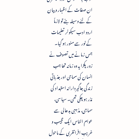
ان صفات کے اظہار و بیان
کے لئے وسیلہ بنے تو لازماً
اردو ادب سیکولر تعلیمات
کے نور سے منور ہو گیا۔
جس زمانے میں تصوف نے
زور پکڑا یہ وہ زمانہ تھا جب
انسان کی سماجی اور جذباتی
زندگی جاگیردارانہ استبداد کی
نذر ہو چکی تھی۔ سیاسی،
سماجی، مذہبی بدحالی سے
عوام الناس ایک عجیب و
غریب افراتفری کے ماحول