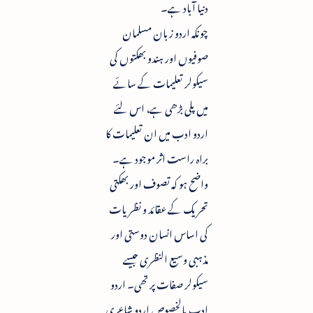
دنیا آباد ہے۔
چونکہ اردو زبان مسلمان
صوفیوں اور ہندو بھکتوں کی
سیکولر تعلیمات کے سائے
میں پلی بڑھی ہے، اس لئے
اردو ادب میں ان تعلیمات کا
براہ راست اثر موجود ہے۔
واضح ہو کہ تصوف اور بھکتی
تحریک کے عقائد و نظریات
کی اساس انسان دوستی اور
مذہبی وسیع النظری جیسے
سیکولر صفات پر تھی۔ اردو
ادب بالخصوص اردو شاعری