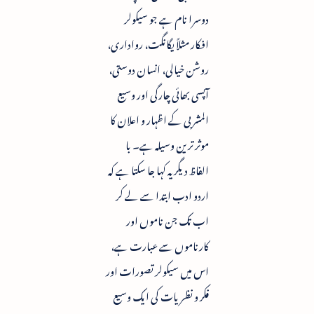
دوسرا نام ہے جو سیکولر
افکار مثلاً یگانگت، رواداری،
روشن خیالی، انسان دوستی،
آپسی بھائی چارگی اور وسیع
المشربی کے اظہار و اعلان کا
موثر ترین وسیلہ ہے۔ با
الفاظ دیگر یہ کہا جا سکتا ہے کہ
اردو ادب ابتدا سے لے کر
اب تک جن ناموں اور
کارناموں سے عبارت ہے،
اس میں سیکولر تصورات اور
فکر و نظریات کی ایک وسیع