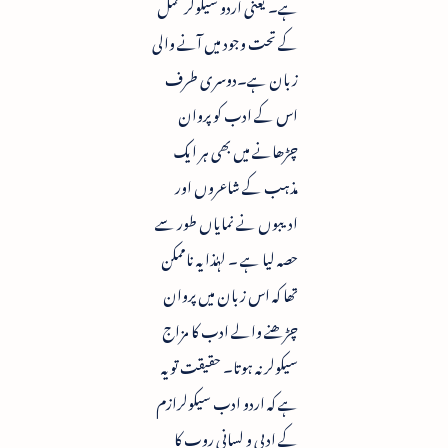
ہے۔ یعنی اردو سیکولر عمل
کے تحت وجود میں آنے والی
زبان ہے۔دوسری طرف
اس کے ادب کو پروان
چڑھانے میں بھی ہر ایک
مذہب کے شاعروں اور
ادیبوں نے نمایاں طور سے
حصہ لیا ہے ۔ لہٰذا یہ ناممکن
تھا کہ اس زبان میں پروان
چڑھنے والے ادب کا مزاج
سیکولر نہ ہوتا۔ حقیقت تو یہ
ہے کہ اردو ادب سیکولرازم
کے ادبی و لسانی روپ کا