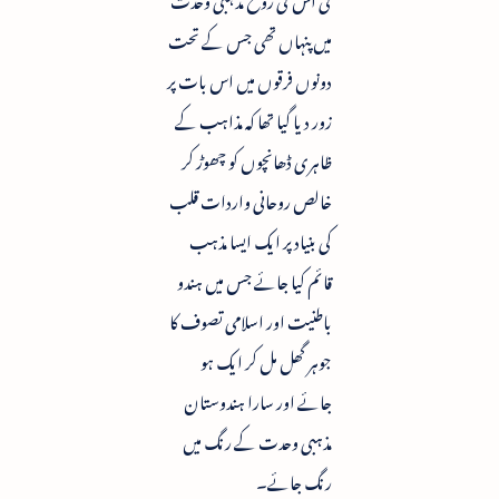
میں پنہاں تھی جس کے تحت
دونوں فرقوں میں اس بات پر
زور دیا گیا تھا کہ مذاہب کے
ظاہری ڈھانچوں کو چھوڑ کر
خالص روحانی واردات قلب
کی بنیاد پر ایک ایسا مذہب
قائم کیا جائے جس میں ہندو
باطنیت اور اسلامی تصوف کا
جوہر گھل مل کر ایک ہو
جائے اور سارا ہندوستان
مذہبی وحدت کے رنگ میں
رنگ جائے۔