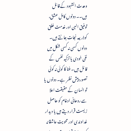
وحدت الشہود کے قائل
ہیں۔۔ دونوں کامل عشق،
توفیق الہی اور خدمت خلق
کوذریعہ نجات جانتے ہیں۔
دونوں کسی نہ کسی شکل میں
نفی خودی یا تزکیہ نفس کے
قائل ہیں۔ فنا کا کوئی نہ کوئی
تصور پیش نظر ہے۔ دونوں یا
تو انسان کے حقیقت اعلا
سے روحانی ادغام کو حاصل
زیست قرار دیتے ہیں یا دیدار
خداوندی اور محویت عاشقانہ