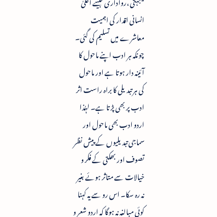
یکجہتی ،رواداری جیسے اعلیٰ
انسانی اقدار کی اہمیت
معاشرے میں تسلیم کی گئی۔
چونکہ ہر ادب اپنے ماحول کا
آئینہ دار ہوتا ہے اور ماحول
کی ہر تبدیلی کا براہ راست اثر
ادب پر بھی پڑتا ہے۔ لہٰذا
اردو ادب بھی ماحول اور
سماجی تبدیلیوں کے پیش نظر
تصوف اور بھکتی کے فکر و
خیالات سے متاثر ہوئے بغیر
نہ رہ سکا۔ اس رو سے یہ کہنا
کوئی مبالغہ نہ ہوگا کہ اردو شعر و