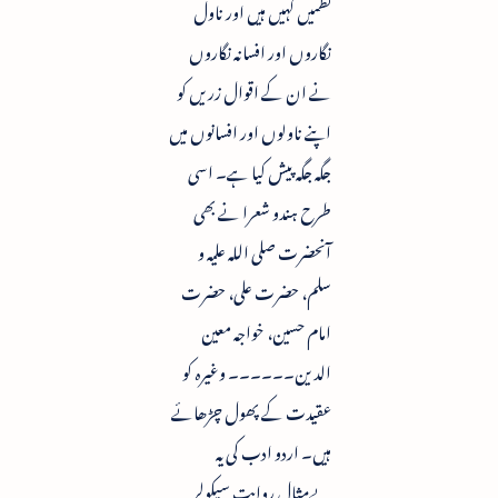
نظمیں کہیں ہیں اور ناول
نگاروں اور افسانہ نگاروں
نے ان کے اقوال زریں کو
اپنے ناولوں اور افسانوں میں
جگہ جگہ پیش کیا ہے۔ اسی
طرح ہندو شعرا نے بھی
آنحضرت صلی اللہ علیہ و
سلم، حضرت علی، حضرت
امام حسین، خواجہ معین
الدین۔۔۔۔۔۔ وغیرہ کو
عقیدت کے پھول چڑھائے
ہیں۔ اردو ادب کی یہ
بےمثال روایت سیکولر