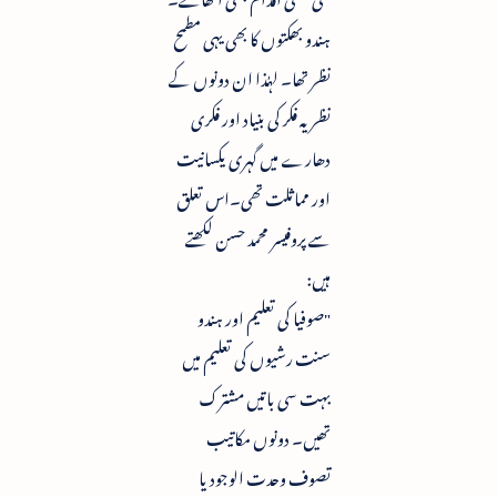
ہندو بھکتوں کا بھی یہی مطمح
نظر تھا۔ لہٰذا ان دونوں کے
نظریہ فکر کی بنیاد اور فکری
دھارے میں گہری یکسانیت
اور مماثلت تھی۔اس تعلق
سے پروفیسر محمد حسن لکھتے
ہیں:
"صوفیا کی تعلیم اور ہندو
سنت رشیوں کی تعلیم میں
بہت سی باتیں مشترک
تھیں۔ دونوں مکاتیب
تصوف وحدت الوجود یا