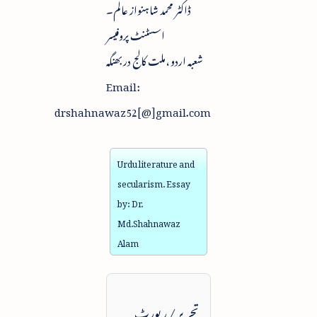
ڈاکٹر محمد شاہنواز عالم۔
اسسٹنٹ پروفیسر
شعبہ اردو ،ملت کالج دربھنگہ
Email:
drshahnawaz52[@]gmail.com
Urdu literature and
secularism. Essay
by: Dr.
Md.Shahnawaz
Alam
تحریر / رپورٹ