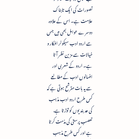
تصورات کی ایک تابناک
علامت ہے۔ اس کے علاوہ
دوسرے عوامل بھی ہیں جس
سے اردو ادب سیکولر افکار و
خیالات سے مزین نظر آتا
ہے۔ اردو کے شعری اور
افسانوں ادب کے مطالعے
سے یہ بات مترشح ہوتی ہے کہ
کس طرح اردو ادب مذہب
کی حدبندیوں کو توڑتا ہے،
تعصب پرستی کی مذمت کرتا
ہے اور کس طرح مذہب