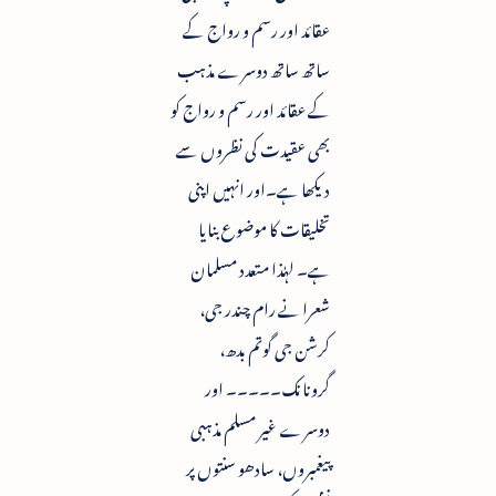
عقائد اور رسم و رواج کے
ساتھ ساتھ دوسرے مذہب
کے عقائد اور رسم و رواج کو
بھی عقیدت کی نظروں سے
دیکھا ہے۔اور انہیں اپنی
تخلیقات کا موضوع بنایا
ہے۔ لہٰذا متعدد مسلمان
شعرا نے رام چندر جی،
کرشن جی گوتم بدھ،
گرونانک۔۔۔۔۔ اور
دوسرے غیر مسلم مذہبی
پیغمبروں، سادھو سنتوں پر