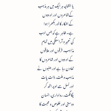
یا انشائیہ ہر ایک میں ہر مذہب
کےشاعروں اور ادیبوں
کے افکار کا نور بکھرا ہوا
ہے۔ ظاہر ہے کہ جس ادب
کی تعمیر و آراستگی میں تمام
مذاہب، فرقوں اور علاقوں
کے ادیبوں اور شاعروں کا
تعاون رہا ہے اور جنہوں نے
مذہب و ملت، ذات پات
اور نسل سے اوپر اٹھ کر
یگانگت، رواداری، انسان
دوستی اور خلوص و محبت کا