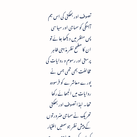
تصوف اور بھکتی کی اس ہم
آہنگی کو سماجی اور سیاسی
پس منظر میں دیکھا جائے تو
ان کا مطمح نظر مذہبی ظاہر
پرستی اور رسوم و روایات کی
مخالفت بھی تھی جس نے
پورے معاشرے کو فرسودہ
روایات میں الجھائے رکھا
تھا۔ لہٰذا تصوف اور بھکتی
تحریک نے سماجی ضرورتوں
کے پیش نظر جو سمتیں اختیار
کی اس کی روح مذہبی وحدت