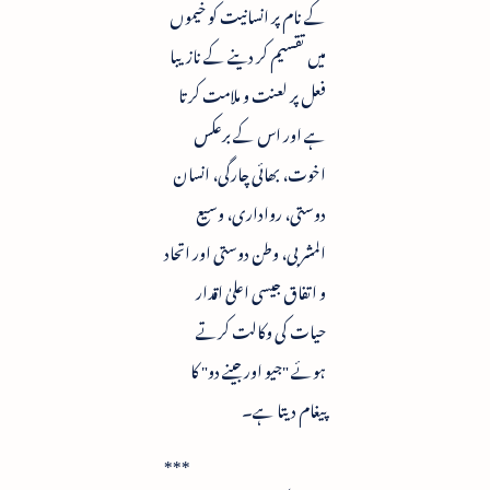
کے نام پر انسانیت کو خیموں
میں تقسیم کر دینے کے نازیبا
فعل پر لعنت و ملامت کرتا
ہے اور اس کے برعکس
اخوت، بھائی چارگی، انسان
دوستی، رواداری، وسیع
المشربی، وطن دوستی اور اتحاد
و اتفاق جیسی اعلیٰ اقدار
حیات کی وکالت کرتے
ہوئے "جیو اور جینے دو" کا
پیغام دیتا ہے۔
***