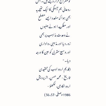
کو معراج قرار دیتے ہیں۔ اس
روحانی ہم آہنگی کا ایک نتیجہ یہ
بھی ہوا کہ متعدد ایسے مصلح
اور مفکر پیدا ہوئے جنہوں
نے وحدت مذاہب پر بھی
زور دیا اور مذہبی رواداری
اور وسیع مشربی کو عین کا درجہ
دیا۔ "
(قدیم اردو ادب کی تنقیدی
تاریخ - محمد حسن، اتر پردیش
اردو اکادمی، لکھنؤ -
1986ءصفحہ-56،57)