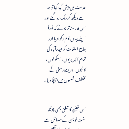
خدمت میں پیش کیا گیا تو وہ
اسے دیکھ کر دنگ رہ گئے اور
اس قدر متاثر ہوئے کہ فوراً
اپنے یہاں کام رکوادیا اور
جامع اللغات کو حیدرآباد کی
تمام لائبریریوں ، اسکولوں ،
کالجوں اور یونیورسٹی کے
مختلف شعبوں میں پہنچا دیا۔
اس قضیے کا تعلق بھی چونکہ
لغت نویسی کے مسائل سے