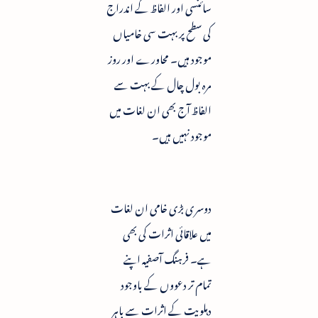
سائنسی اور الفاظ کے اندراج
کی سطح پر بہت سی خامیاں
موجود ہیں۔ محاورے اور روز
مرہ بول چال کے بہت سے
الفاظ آج بھی ان لغات میں
موجود نہیں ہیں۔
دوسری بڑی خامی ان لغات
میں علاقائی اثرات کی بھی
ہے۔ فرہنگ آصفیہ اپنے
تمام تر دعووں کے باوجود
دہلویت کے اثرات سے باہر