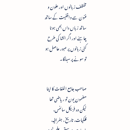
مختلف زبانوں اور علون و
فنون سے واقفیت کے ساتھ
ساتھ زباں داں بھی ہونا
چاہئے اور اگر انشا کی طرح
کئی زبانوں پر عبور حاصل ہو
تو سونے پر سہاگا۔
صاحب جامع اللغات کا اپنا
مضمون یون تو ریاضی تھا
لیکن وہ فزیکل سائنس،
فلکیات، تاریخ ، جغرافیہ،
مذہبیات، موسیقی، علم نجوم