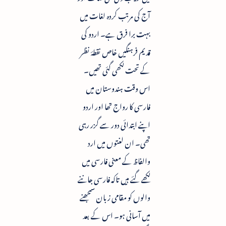
آج کی مرتب کردہ لغات میں
بہت برا فرق ہے۔ اردو کی
قدیم فرہنگیں خاص نقطۂ نظر
کے تحت لکھی گئی تھیں۔
اس وقت ہندوستان میں
فارسی کا رواج تھا اور اردو
اپنے ابتدائی دور سے گزر رہی
تھی۔ ان لغتوں میں ارد
والفاظ کے معنی فارسی میں
لکھے گئے ہیں تاکہ فارسی جاننے
والوں کو مقامی زبان سمجھنے
میں آسانی ہو۔ اس کے بعد