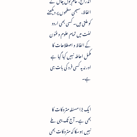
اندراج، عام بول چال کے
الفاظ، سبھی سطحوں پر دیکھنے
کو ملتی ہیں۔ کسی بھی اردو
لغت میں تمام علوم و فنون
کے الفاظ و اصطلاحات کا
مکمل احاطہ نہیں کیا گیا ہے
اور نہ یہ کسی فرد کی بات ہی
ہے۔
ایک بڑا مسئلہ متروکات کا
بھی ہے۔ آج تک یہی طے
نہیں ہوسکا کہ متروکات بھی