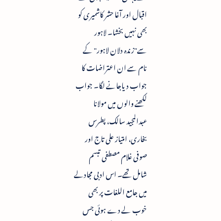
اقبال اور آغا حشر کاشمیری کو
بھی نہیں بخشا۔ لاہور
سے"زندہ دلان لاہور" کے
نام سے ان اعتراضات کا
جواب دیاجانے لگا۔ جواب
لکھنے والوں میں مولانا
عبدالمجید سالک، پطرس
بخاری، امتیاز علی تاج اور
صوفی غلام مصطفی تبسم
شامل تھے۔ اس ادبی مجادلے
میں جامع اللغات پر بھی
خوب لے دے ہوئی جس