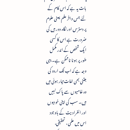
بات یہ ہے کہ اس کام کے
لئے جس وافر علم یعنی علوم
پر دسترس اور نگاہ دوربیں کی
ضرورت ہے اس کا کسی
ایک شخص کے اندر مکمل
طور پر ہونا ناممکن ہے۔ یہی
وجہ ہے کہ اب تک اردو کی
جتنی بھی لغات تیار ہوئی ہیں
وہ خامیوں سے پاک نہیں
ہیں۔ سب کی اپنی خوبیوں
اور انفرادیت کے باوجود
اس میں علمی ، تحقیقی،