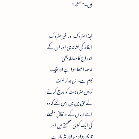
ہیں۔" صفحہ 1
لہذا متروک اور غیر متروک
الفاظ کی نشاندہی اور ان کے
اندراج کا معاملہ بھی
خاصاالجھا ہوا ہے اور پیچیدہ
کام ہے۔ زیادہ تر لغت
نویس متروکات کو درج کرنے
کے حق مین ہیں اس لئے کہ وہ
اسے زبان کے ارتقائی سلسلے
کی ایک کڑی سمجھتے ہیں اور
قدیم دواوین اور نثر پارے