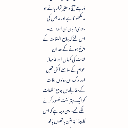
ذریعے ہیچ و حقیر قرار پائے جو
نہ لکھنو کا ہے اور نہ جس کی
مادری زبان ہی اردو ہے۔
اس لئے کہ جامع اللغات کے
شائع ہونے کے بعد ان
لغات کی کمیاں اور خامیاإ
عوام کے سامنے آگئی تھیں
اور لوگ ان دونوں لغات
کے مقابلے میں جامع اللغات
کو ایک بہتر لغت تصور کرنے
لگے تھے۔ یہی وجہ ہے کہ اس
کا پہلا ایڈیشن ہاتھوں ہاتھ