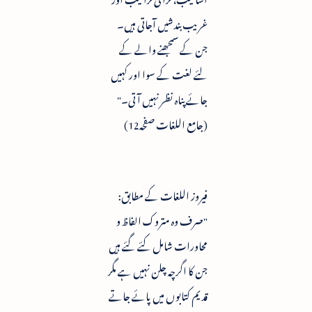
غریب بندشیں آجاتی ہیں۔
جن کے سمجھنے والے کے
لئے لغت کے سوا اور کہیں
جائے پناہ نظر نہیں آتی۔"
(جامع اللغات صفحہ12)
فیروز اللغات کے مطابق:
"صرف وہ متروک الفاظ و
محاورات شامل کئے گئے ہیں
جن کا اگرچہ چلن نہیں ہے مگر
قدیم کتابوں میں پائے جاتے