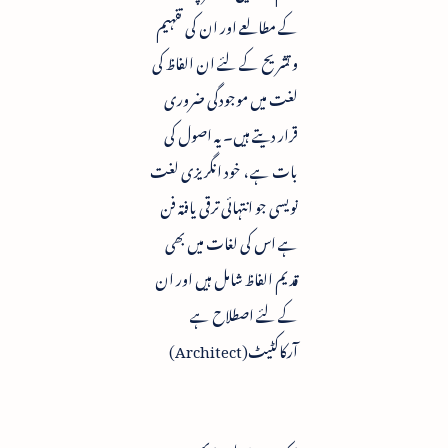
کے مطالعے اور ان کی تفہیم
و تشریح کے لئے ان الفاظ کی
لغت میں موجودگی ضروری
قرار دیتے ہیں۔ یہ اصول کی
بات ہے ، خود انگریزی لغت
نویسی جو انتہائی ترقی یافتہ فن
ہے اس کی لغات میں بھی
قدیم الفاظ شامل ہیں اور ان
کے لئے اصطلاح ہے
آرکاکٹیٹ(Architect)