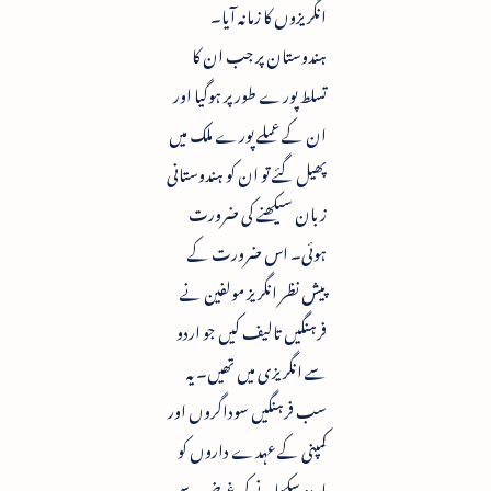
انگریزوں کا زمانہ آیا۔
ہندوستان پر جب ان کا
تسلط پورے طور پر ہوگیا اور
ان کے عملے پورے ملک میں
پھیل گئے تو ان کو ہندوستانی
زبان سیکھنے کی ضرورت
ہوئی۔ اس ضرورت کے
پیش نظر انگریز مولفین نے
فرہنگیں تالیف کیں جو اردو
سے انگریزی میں تھیں۔ یہ
سب فرہنگیں سوداگروں اور
کمپنی کے عہدے داروں کو
اردو سکھانے کی غرض سے