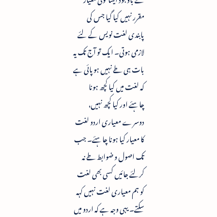
مقرر نہیں کیا گیا جس کی
پابندی لغت نویس کے لئے
لازمی ہوتی۔ ایک تو آج تک یہ
بات ہی طے نہیں ہوپائی ہے
کہ لغت میں کیا کچھ ہونا
چاہئے اور کیا کچھ نہیں،
دوسرے معیاری اردو لغت
کا معیار کیا ہونا چاہئے۔ جب
تک اصول و ضوابط طے نہ
کرلئے جائیں کسی بھی لغت
کو ہم معیاری لغت نہیں کہہ
سکتے۔ یہی وجہ ہے کہ اردو میں