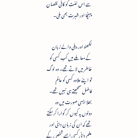
سے اس لغت کو کافی نقصان
پہنچا اور شہرت بھی ملی۔
لکھنو اور دہلی والے زبان
کے معاملے میں کب کسی کو
خاطر میں لاتے تھے۔ وہ لوگ
تو اپنے علاوہ کسی کو عالم
فاضل سمجھتے ہی نہیں تھے۔
بھلا ایسی صورت میں وہ
دونوں یہ کیوں کر گوارا کرسکتے
تھے کہ ان کی زبان دانی اور
علم دانی کسی ایسے شخص کے