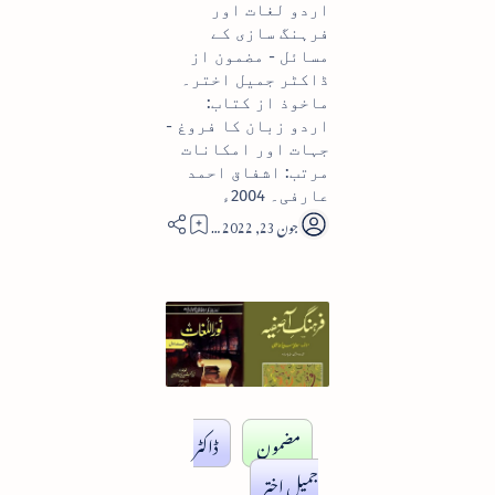
اردو لغات اور
فرہنگ سازی کے
مسائل - مضمون از
ڈاکٹر جمیل اختر۔
ماخوذ از کتاب:
اردو زبان کا فروغ -
جہات اور امکانات
مرتب: اشفاق احمد
عارفی۔ 2004ء
29
مضمون
ڈاکٹر
جمیل اختر