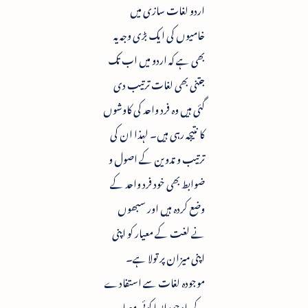
اردو لغات سازی میں
خامیوں کی ایک بڑی وجہ یہ
بھی ہے کہ اردو میں اب تک
جتنی بھی لغات ترتیب دی
گئی ہیں وہ فرد واحد کی کاوشوں
کا نتیجہ رہی ہیں۔ لہذا ان کی
ترتیب و تدوین کے اصول و
ضوابط بھی خود فرد واحد کے
وضع کردہ ہیں اور سبھوں
نے لغت کے معیار کو اپنی
اپنی میزان پر تولا ہے۔
موجودہ لغات سے استفادے
کے باوجود ایسا کوئی معیار