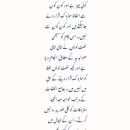
کوئی چیز ہے اور کون کون
سے الفاظ متروک قرار دئے
جاسکتے ہیں اور کون کون سے
نہیں۔ اس کام کو سبھی
لغت نویس نے اپنی اپنی
صوابدید کے مطابق انجام دیا
ہے اور کچھ لغت نویس لفظ
کو متروک قرار دینے کے حق
میں نہیں ہیں۔ جامع اللغات
کے مرتب خواجہ عبدالمجید
متروکات کو کلی طور پر رد نہیں
کرتے۔ ان کے خیال میں
اردو بان کے کسی بھی