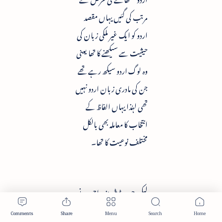
مرتب کی گئیں یہاں مقصد
اردو کو ایک غیر ملکی زبان کی
حیثیت سے سیکھنے کا تھا یعنی
وہ لوگ اردو سیکھ رہے تھے
جن کی مادری زبان اردو نہیں
تھی لہٰذا یہاں الفاظ کے
انتخاب کا معاملہ بھی بالکل
مختلف نوعیت کا تھا۔
لیکن جب ڈپٹی نذیر احمد نے
کرمنل پروسیجر کوڈ کا ترجمہ"