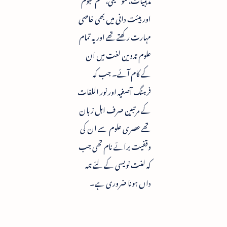
اور ہیئت دانی میں بھی خاصی
مہارت رکھتے تھے اور یہ تمام
علوم تدوین لغت میں ان
کے کام آئے۔ جب کہ
فرہنگ آصفیہ اور نور اللغات
کے مرتبین صرف اہل زبان
تھے عصری علوم سے ان کی
وقفیت برائے نام تھی جب
کہ لغت نویسی کے لئے ہمہ
داں ہونا ضروری ہے۔