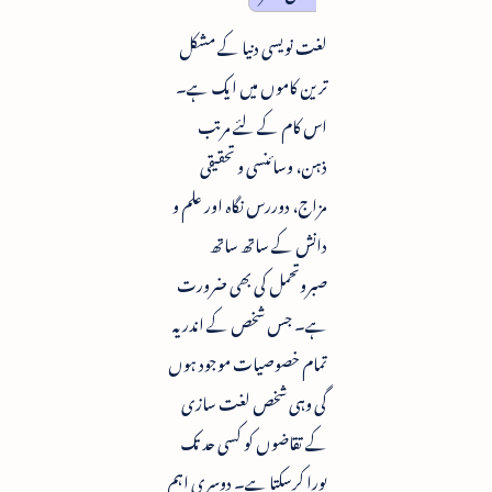
لغت نویسی دنیا کے مشکل
ترین کاموں میں ایک ہے۔
اس کام کے لئے مرتب
ذہن، وسائنسی و تحقیقی
مزاج، دوررس نگاہ اور علم و
دانش کے ساتھ ساتھ
صبروتحمل کی بھی ضرورت
ہے۔ جس شخص کے اندر یہ
تمام خصوصیات موجود ہوں
گی وہی شخص لغت سازی
کے تقاضوں کو کسی حد تک
پورا کرسکتا ہے۔ دوسری اہم