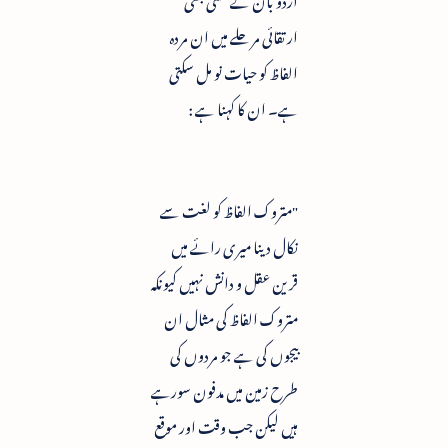
ارتقائی مرحلے میں ان مردہ
الفاظ کو حیات نو مل سکتی
ہے۔ ان کا کہنا ہے :
"متروک الفاظ کو لغت سے
نکال دینا میری رائے میں
قرین عقل و دانش نہیں کیونکہ
متروک الفاظ کی مثال ان
بیجوں کی ہے جو مردوں کی
طرح زمین میں مدفون سورہے
ہیں لیکن جب وقت اور موقع