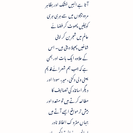
آتا ہے انہیں خشک اور بظاہر
مردہ بیجوں میں سے ہری ہری
کونپلیں پھوٹ کر فضائے
عالم میں شجر بن کر اپنی
شاخیں پھیلا دیتی ہیں۔ اس
کے علاوہ ایک بات اور بھی
ہے کہ جب ہم شعرائے قدیم
یعنی ولی دکنی ، میر، سودا اور
دیگر اساتذہ کی تصانیف کا
مطالعہ کرتے ہیں تو متعدد اور
بیش تر مواقع ایسے آتے ہیں
جہاں مترو ک الفاظ نادر
اسالیب، نرالی تراکیب اور