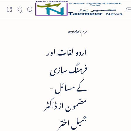
ہوم
article
اردو لغات اور
فرہنگ سازی
کے مسائل -
مضمون از ڈاکٹر
جمیل اختر