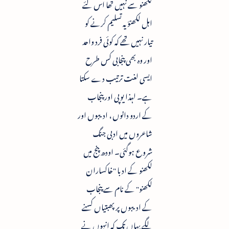
لکھنو سے نہیں تھا اس لئے
اہل لکھنؤ یہ تسلیم کرنے کو
تیار نہیں تھے کہ کوئی فرد واحد
اور وہ بھی پنجابی کس طرح
ایسی لغت ترتیب دے سکتا
ہے۔ لہذا یوپی اور پنجاب
کے اردو دانوں ، ادیبوں اور
شاعروں میں ادبی جنگ
شروع ہوگئی۔ اودھ پنج میں
لکھنو کے ادبا "خاکساران
لکھنو" کے نام سے پنجاب
کے ادیبوں پر پھبتیاں کسنے
لگے یہاں تک کہ انہوں نے