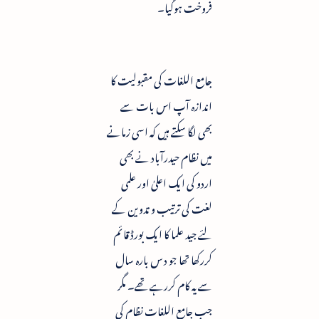
فروخت ہوگیا۔
جامع اللغات کی مقبولیت کا
اندازہ آپ اس بات سے
بھی لگا سکتے ہیں کہ اسی زمانے
میں نظام حیدرآباد نے بھی
اردو کی ایک اعلیٰ اور علمی
لغت کی ترتیب و تدوین کے
لئے جید علما کا ایک بورڈ قائم
کررکھا تھا جو د س بارہ سال
سے یہ کام کررہے تھے۔ مگر
جب جامع اللغات نظام کی