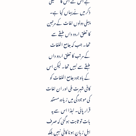
ہے اس لئے اس کا تفصیلی
ذکر میں نے یہاں کیا ہے۔
پہلی دونوں لغات کے مرتبین
کا تعلق اردو داں طبقے سے
تھا۔ جب کہ جامع اللغات
کے مرتب کا تعلق اردو داں
طبقے سے نہیں تھا۔ لیکن اس
کے باوجود جامع اللغات کو
کافی شہرت ملی اور ان لغات
کی موجودگی میں زیادہ مستند
قرار پائی۔ لہٰذا اس سے یہ
بات تو ثابت ہوگئی کہ صرف
اہل زبان ہونا کافی نہیں بلکہ