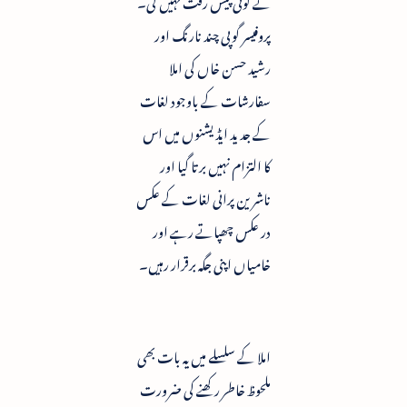
نے کوئی پیش رفت نہیں کی۔
پروفیسر گوپی چند نارنگ اور
رشید حسن خاں کی املا
سفارشات کے باوجود لغات
کے جدید ایڈیشنوں میں اس
کا التزام نہیں برتا گیا اور
ناشرین پرانی لغات کے عکس
در عکس چھپاتے رہے اور
خامیاں اپنی جگہ برقرار رہیں۔
املا کے سلسلے میں یہ بات بھی
ملحوظ خاطر رکھنے کی ضرورت