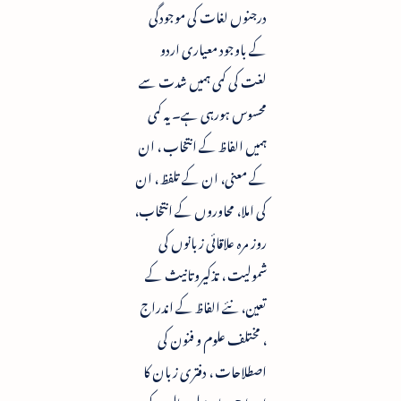
درجنوں لغات کی موجودگی
کے باوجود معیاری اردو
لغت کی کمی ہمیں شدت سے
محسوس ہورہی ہے۔ یہ کمی
ہمیں الفاظ کے انتخاب ، ان
کے معنی، ان کے تلفظ ، ان
کی املا، محاوروں کے انتخاب،
روز مرہ علاقائی زبانوں کی
شمولیت ، تذکیروتانیث کے
تعین، نئے الفاظ کے اندراج
، مختلف علوم و فنون کی
اصطلاحات ، دفتری زبان کا