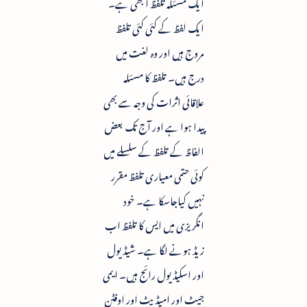
ایک مسئلہ تلفظ ا بھی ہے۔
ایک لفظ کے کئی کئی تلفظ
مروج ہیں اور وہ لغت میں
درج ہیں۔ تلفظ کا مسئلہ
علاقائی اثرات کی وجہ سے بھی
پیدا ہوا ہے اور آج تک بعض
الفاظ کے تلفظ کے سلسلے میں
کوئی حتمی معیاری تلفظ مقرر
نہیں کیاجاسکا ہے۔ خود
انگریزی میں ایس کا تلفظ اب
زیڈ ہونے لگا ہے۔ شیڈ یول
اور اسکیڈ یول رائج ہیں۔ ایمی
جیٹ اور امیڈیٹ اور اوفٹن