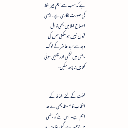
ہے کہ سب سے اہم چیز لفظ
کی صورت نگاری ہے ، ایسی
اصلاح املا میں بھی قابل
قبول نہیں ہوسکتی جس کی
وجہ سے عہد حاضر کے لوگ
ماضی میں لکھی اور چھپی ہوئی
کتابیں نہ پڑھ سکیں۔
لغت کے لئے الفاظ کے
انتخاب کا مسئلہ بھی بے حد
اہم ہے۔ اس لئے کہ ماضی
میں ترتیب دی گئی لغات اور