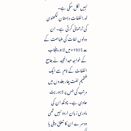
نہیں نکل سکی ہے۔
نوراللغات دبستان لکھنوی
کی ترجمانی کرتی ہے۔ ان
دونوں لغات کی طباعت کے
بعد 1935ء میں لاہور پنجاب
کے خواجہ عبدالمجید نے جامع
اللغات کے نام سے ایک
ضخیم لغت چار جلدوں میں
مرتب کی جس پر لاہوریت
حاوی ہے۔ چونکہ ان کی
مادری زبان اردو نہیں تھی
دوسرے ان کا تعلق دہلی یا