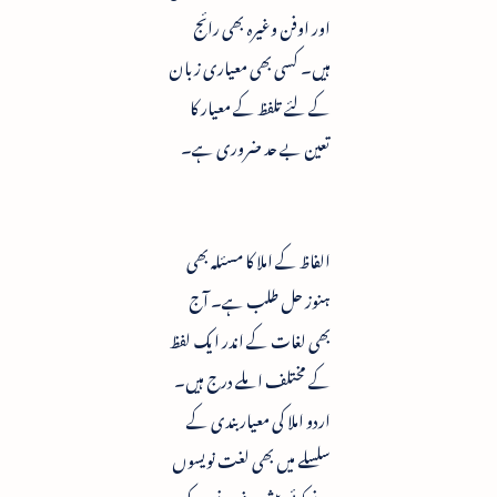
اور اوفن وغیرہ بھی رائج
ہیں۔ کسی بھی معیاری زبان
کے لئے تلفظ کے معیار کا
تعین بے حد ضروری ہے۔
الفاظ کے املا کا مسئلہ بھی
ہنوز حل طلب ہے۔ آج
بھی لغات کے اندر ایک لفظ
کے مختلف املے درج ہیں۔
اردو املا کی معیار بندی کے
سلسلے میں بھی لغت نویسوں