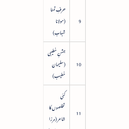
حرفِ تمنا
9
(مولانا
80
شہاب)
جشنِ خطیبی
10
(سلیمان
85
خطیب)
کئی
تخلصوں کا
91
11
شاعر (مرزا