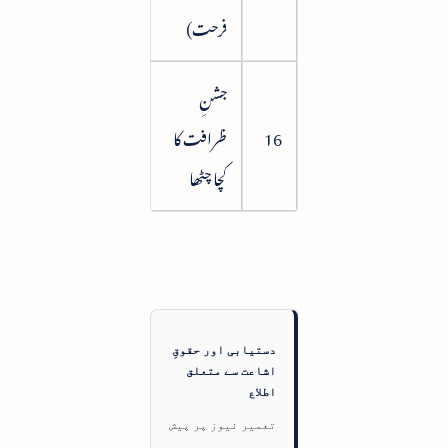
فرحت)
جشنِ
16
ظرافت کا
131
کچا چٹھا
دستیابی اور حقوقِ
اشاعت سے متعلق
اطلاع
تعمیر نیوز پر پیش