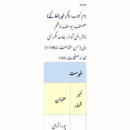
***
نام کتاب:
ذکرِ خیر (خاکے)
مصنف: یوسف ناظم
ناشر: نئی آواز، جامعہ نگر، نئی
دلی (سن اشاعت: 1982ء)
تعداد صفحات: 149
فہرست
نمبر
صفحہ
عنوان
شمار
نمبر
پورا آدمی