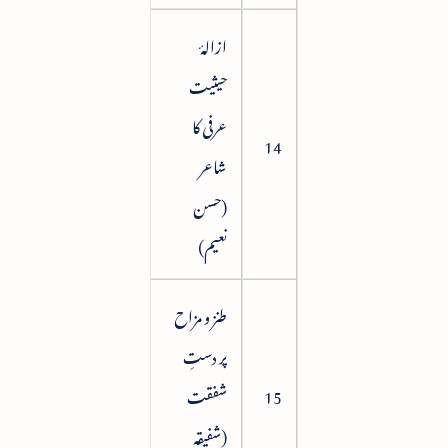
ازالۂ
حیثیت
عرفی کا
117
14
شاعر
(حسن
نعیم)
طنز و مزاح
پر دستِ
15
شفقت
124
(شفیقہ