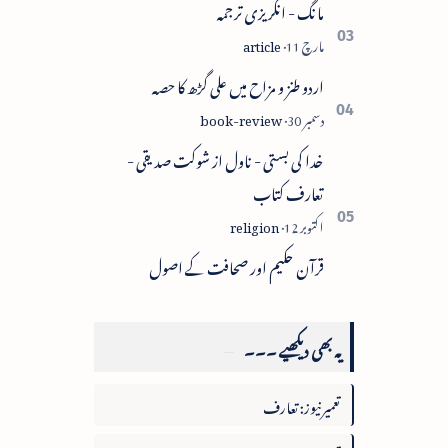
مانگ - انگریزی ترجمہ
اردو طنز و مزاح میں علی گڑھ کا حصہ
خدا کی بستی - ناول از شوکت صدیقی -
تعارف کتاب
قرآن حکیم اور صحافت کے اصول
یہ بھی دیکھیے ۔۔۔
تعمیرنیوز: تعارف