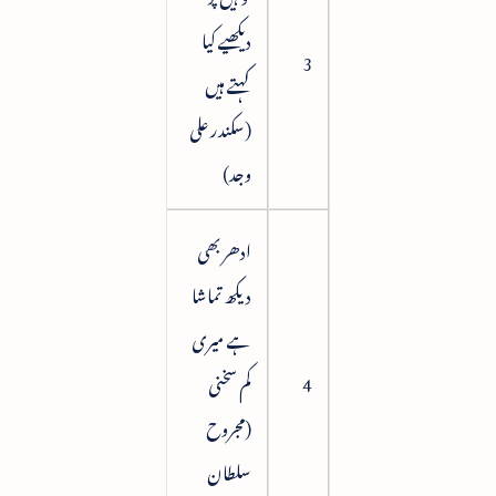
دیکھیے کیا
31
3
کہتے ہیں
(سکندر علی
وجد)
ادھر بھی
دیکھ تماشا
ہے میری
4
کم سخنی
42
(مجروح
سلطان