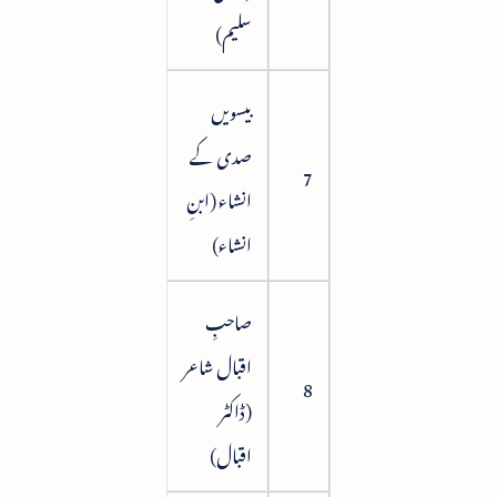
سلیم)
بیسویں
صدی کے
66
7
انشاء (ابنِ
انشاء)
صاحبِ
اقبال شاعر
75
8
(ڈاکٹر
اقبال)