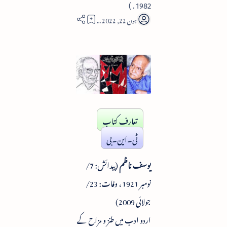
1982ء)
2
تعارف کتاب
ٹی۔این۔بی
یوسف ناظم
(پیدائش: 7/
نومبر 1921 ، وفات: 23/
جولائی 2009)
اردو ادب میں طنز و مزاح کے