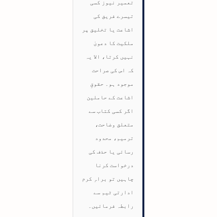
تعمیر نیوز کسی
تیسرے فریق کی
اشاعت یا تخلیق پر
ملکیت کا دعویٰ
نہیں کرتا، الا یہ
کہ اس کی صراحت
موجود ہو۔ حقوقِ
اشاعت کے حاملین
اگر کسی کتاب سے
متعلق وضاحت،
ترمیم، محدود
رسائی یا حذف کی
درخواست کرنا
چاہیں تو براہِ کرم
ادارتی ٹیم سے
رابطہ فرمائیں۔