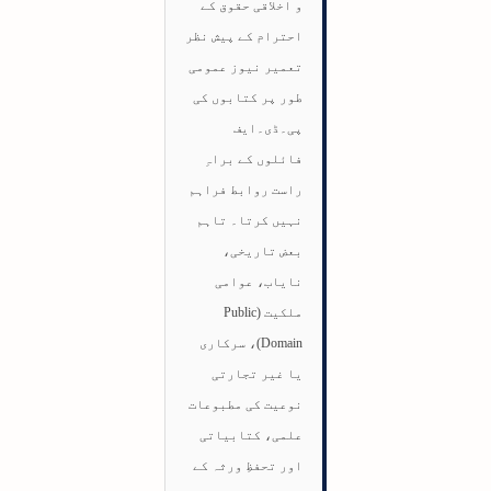
و اخلاقی حقوق کے
احترام کے پیش نظر
تعمیر نیوز عمومی
طور پر کتابوں کی
پی۔ڈی۔ایف
فائلوں کے براہِ
راست روابط فراہم
نہیں کرتا۔ تاہم
بعض تاریخی،
نایاب، عوامی
ملکیت (Public
Domain)، سرکاری
یا غیر تجارتی
نوعیت کی مطبوعات
علمی، کتابیاتی
اور تحفظِ ورثہ کے