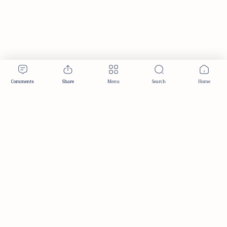
Publisher & Editorial Information
Established:
December 2012
Publisher:
Taemeer Web Design & Development
Head Office:
Hyderabad, Telangana, India
Editorial Responsibility:
TaemeerNews Editorial Team
Founder:
Syed Mukarram Niyaz
ISSN:
2349-0268
Location:
Hyderabad, Telangana, India
Contact:
contact@taemeer.com
|
|
|
|
Editorial Policy
Publisher Information
Editorial Board
Authors & Contributors
|
Contact
Privacy Policy