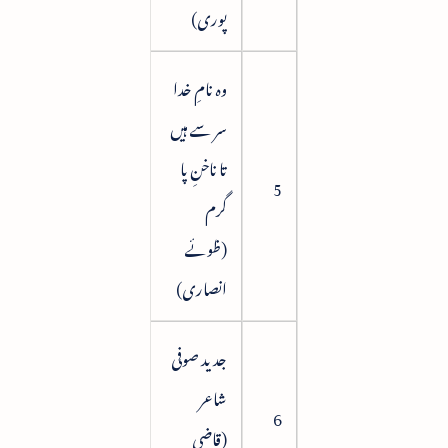
پوری)
وہ نامِ خدا
سر سے ہیں
تا ناخنِ پا
51
5
گرم
(ظوئے
انصاری)
جدید صوفی
شاعر
59
6
(قاضی