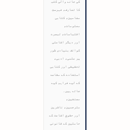
کی جانے والی کتب
کا تعارف، فہرستِ
مضامین، کتابی
معلومات،
اقتباسات، تبصرے
اور دیگر اشاعتی
کوائف بنیادی طور
پر علمی، ادبی،
تحقیقی اور کتابی
استفادے کے مقاصد
کے لیے فراہم کیے
جاتے ہیں۔
مصنفین،
مترجمین، ناشرین
اور حقوقِ اشاعت کے
حاملین کے قانونی