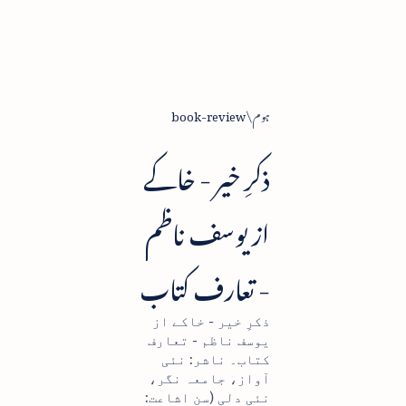
ہوم
book-review
ذکرِ خیر - خاکے
از یوسف ناظم
- تعارف کتاب
ذکرِ خیر - خاکے از
یوسف ناظم - تعارف
کتاب۔ ناشر: نئی
آواز، جامعہ نگر،
نئی دلی (سن اشاعت: