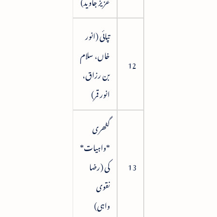
عزیز جاوید)
تپائی (انور
خاں، سلام
100
12
بن رزاق،
انور قمر)
گٹھری
*واہیات*
13
کی (رضا
109
نقوی
واہی)