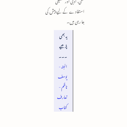
علمی، ادبی اور تحقیقی
استفادے کے لیے پیش کی
جا رہی ہیں۔
یہ بھی
پڑھیے
۔۔۔
البتہ -
یوسف
ناظم -
تعارف
کتاب