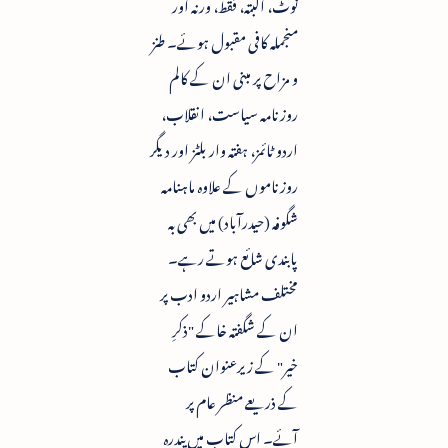
نوٹ، البتہ، فقط، ورنہ اور
منجملہ کافی مقبول ہوئے۔ طنز
و مزاح پر مبنی ان کے کالم
روزنامہ سیاست، انقلاب،
اردو ٹائمز، ہفتہ وار بلٹز اور دیگر
روزناموں کے علاوہ ماہنامہ
شگوفہ (حیدرآباد) میں بھی بہ
پابندی شائع ہوتے رہے۔
مختلف مشاہیر اردو ادب پر
ان کے شگفتہ خاکے "ذکرِ
خیر" کے زیرعنوان کتاب
کے ذریعے منظر عام پر
آئے۔ اس کتاب میں پندرہ