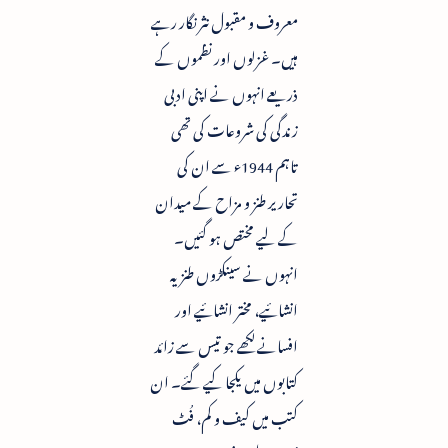
معروف و مقبول نثرنگار رہے
ہیں۔ غزلوں اور نظموں کے
ذریعے انہوں نے اپنی ادبی
زندگی کی شروعات کی تھی
تاہم 1944ء سے ان کی
تحاریر طنز و مزاح کے میدان
کے لیے مختص ہو گئیں۔
انہوں نے سینکڑوں طنزیہ
انشائیے، مختر انشائیے اور
افسانے لکھے جو تیس سے زائد
کتابوں میں یکجا کیے گئے۔ ان
کتب میں کیف و کم، فُٹ