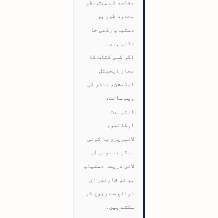
مقاصد کے پیش نظر
محدود طور پر
دستیاب رکھی جا
سکتی ہیں۔
اگر کسی کتاب کا
مجاز ڈیجیٹل
ایڈیشن، ناشر کی
ویب سائٹ،
انٹرنیٹ
آرکائیو،
لائبریری یا کوئی
دیگر قانونی آن
لائن ذریعہ دستیاب
ہو تو قارئین ان
ذرائع سے رجوع کر
سکتے ہیں۔