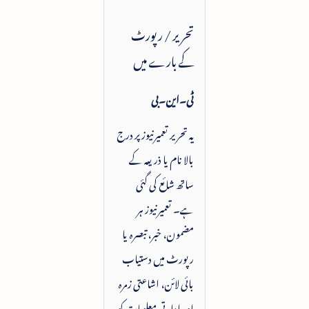
تحریر / رپورٹ
کے بارے میں
ٹی۔این۔بی
یہ تحریر تعمیرنیوز پر درج
بالا نام یا ذریعہ کے
ساتھ شائع کی گئی
ہے۔ تعمیرنیوز ہر
مضمون، خبر، تبصرہ یا
رپورٹ میں دستیاب
بائی لائن، اشاعتی زمرہ
اور ادارتی معلومات کو