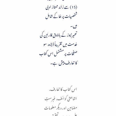
(15) سے زائد ممتاز ادبی
شخصیات پر خاکے شامل
ہیں۔
تعمیرنیوز کے باذوق قارئین کی
خدمت میں تقریباً ڈیڑھ سو
صفحات پر مشتمل اس کتاب
کا تعارف پیش ہے۔
اس کتاب کا تعارف،
اشاعتی کوائف، فہرستِ
مضامین اور دیگر معلومات