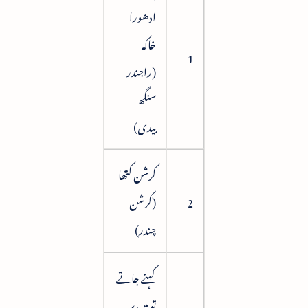
ادھورا
خاکہ
7
1
(راجندر
سنگھ
بیدی)
کرشن کتھا
2
(کرشن
17
چندر)
کہنے جاتے
تو ہیں پر