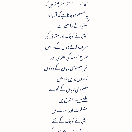
اعداد سے اتنے ملتے جلتے ہیں کہ
یہ مسلم ہوجاتاہے کہ آریا کا
کیشیا کے راستے سے
ایشیائے کوچک اور مشرق کی
طرف بڑھےہوں گے۔ اس
طرح اوستا کی فطری اور
غیرمصنوعی زبان کے دونوں
کناروں پر ہیں خالص
مصنوعی زبان کے نمونے
ملتے ہیں۔ مشرق میں
سنسکرت اور مغرب میں
ایشیائے کوچک کے نئے
دریافت شدہ ریکارڈوں کی