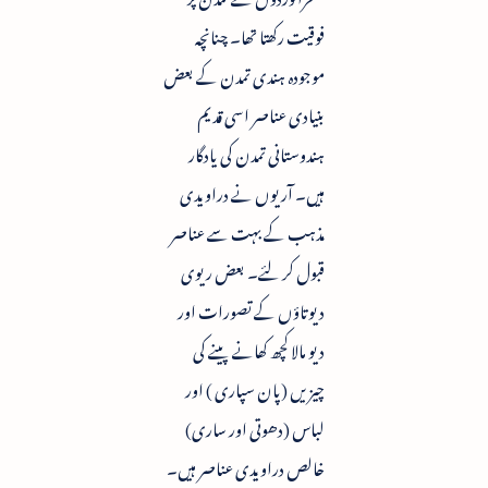
فوقیت رکھتا تھا۔ چنانچہ
موجودہ ہندی تمدن کے بعض
بنیادی عناصر اسی قدیم
ہندوستانی تمدن کی یادگار
ہیں۔ آریوں نے دراویدی
مذہب کے بہت سے عناصر
قبول کر لئے۔ بعض ریوی
دیوتاؤں کے تصورات اور
دیو مالا کچھ کھانے پینے کی
چیزیں (پان سپاری ) اور
لباس (دھوتی اور ساری)
خالص دراویدی عناصر ہیں۔