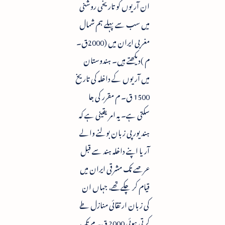
ان آریوں کو تاریخی روشنی
میں سب سے پہلے ہم شمال
مغربی ایران میں (2000ق۔
م )دیکھتے ہیں۔ ہندوستان
میں آریوں کے داخلہ کی تاریخ
1500 ق۔ م مقرر کی جا
سکتی ہے۔ یہ امر یقینی ہے کہ
ہند یورپی زبان بولنے والے
آریا اپنے داخلہ ہند سے قبل
عرصے تک مشرقی ایران میں
قیام کر چکےتھے، جہاں ان
کی زبان ارتقائی منازل طے
کرتی ہوئی 2000 ق۔ م تک