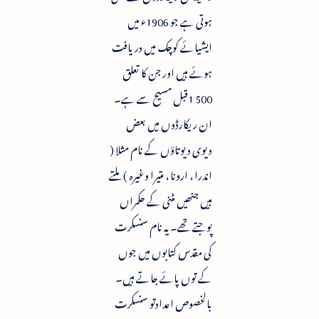
ہوتی ہے جو 1906ء میں
ایشیائے کوچک میں دریافت
ہوئے ہیں اور جن کا تعلق
500 1قبل مسیح سے ہے۔
ان ریکارڈوں میں بعض
دیوی دیوتاؤں کے نام مثلا (
اندرا ، ارونا ، متیرا وغيرہ ) ملتے
ہیں جنھیں مٹنی کے حکمراں
پوجتے تھے۔ یہ نام سنسکرت
کی مقدس کتابوں میں جوں
کے توں پائے جاتے ہیں۔
بالخصوص اعدادتو سنسکرت