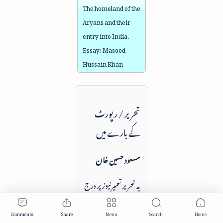
The homeland of the
Aryans and their
entry into India.
Essay: Masood
Hussain Khan
تحریر / رپورٹ
کے بارے میں
مسعود حسین خان
یہ تحریر تعمیرنیوز پر درج
بالا نام یا ذریعہ کے
ساتھ شائع کی گئی