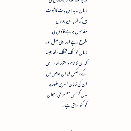
زبان۔ یہ اس بات کا ثبوت
ہیں کہ آریا ان دونوں
مقاموں پر بے گانوں کی
طرح رہے اور اپنی نسل اور
زبان کو الگ تھلک رکھا جیسا
کہ ان کا نام دستور تھا۔ اس
کے برعکس ایران خاص میں
ان کی زبان فطری طور پر
بدل کراس مصنوعی رحجان
کو گنوا دیتی ہے۔