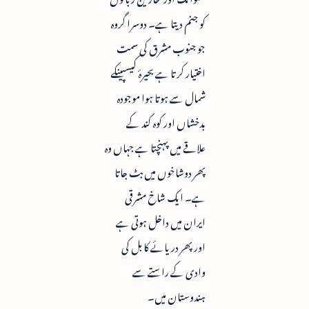
کو جنم دیتا ہے۔ دوسرا گروہ
جو جنوب مشرق کی سمت
اختیار کرتا ہے بحیرۂ کیسپینکے
شمال سے ہوتا ہوا موجودہ
بدخشاں اور کوہ کند کے
علاقے میں پہنچتا ہے جہاں وہ
پھر دوشاخوں میں بٹ جاتا
ہے۔ ایک شاخ مشرقی
ایران میں داخل ہوتی ہے
اور پھر دریائے کابل کی
وادی کے راستے سے
ہندوستان میں۔