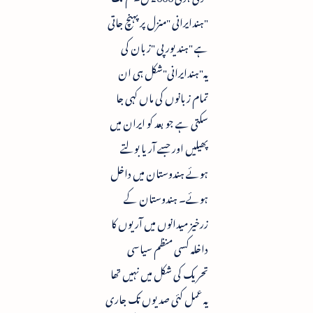
"ہندایرانی "منزل پر پہنچ جاتی
ہے "ہند یورپی "زبان کی
یہ"ہندایرانی"شکل ہی ان
تمام زبانوں کی ماں کہی جا
سکتی ہے جو بعد کو ایران میں
پھیلیں اور جسے آریا بولتے
ہوئے ہندوستان میں داخل
ہوئے۔ ہندوستان کے
زرخیز میدانوں میں آریوں کا
داخلہ کسی منظم سیاسی
تحریک کی شکل میں نہیں تھا
یہ عمل کئی صدیوں تک جاری