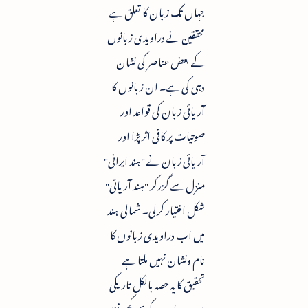
جہاں تک زبان کا تعلق ہے
محققین نے دراویدی زبانوں
کے بعض عناصر کی نشان
دہی کی ہے۔ ان زبانوں کا
آریائی زبان کی قواعد اور
صوتیات پر کافی اثر پڑا اور
آریائی زبان نے "ہند ایرانی"
منزل سے گزرکر "ہند آریائی"
شکل اختیار کرلی۔ شمالی ہند
میں اب دراویدی زبانوں کا
نام ونشان نہیں ملتا ہے
تحقیق کا یہ حصہ بالکل تاریکی
میں ہے اس کے بجز کچھ نہیں