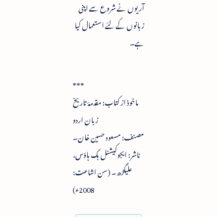
آریوں نے شروع سے اپنی
زبانوں کے لئے استعمال کیا
ہے۔
***
ماخوذ از کتاب: مقدمۂ تاریخ
زبان اردو
مصنف: مسعود حسین خان۔
ناشر: ایجوکیشنل بک ہاؤس،
علیگڑھ۔ (سن اشاعت:
2008ء)