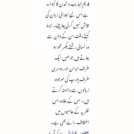
قدیم تہذیب و تمدن کا گہوارہ
ہے اس لیے ابتدائی زبان کی
تلاش نہیں کرنی چاہیئے۔ ایسا
کہتے وقت ان کے ذہن سے
وہ لسانی رشتے یکسر محو ہو
جاتے ہیں جو ہمیں ایک
طرف ایران اور دوسری
طرف یورپ کی موجودہ
زبانوں سے وابستہ کرتے
ہیں۔ اس کے علاوہ اس
نظریہ کے حامیوں میں
اختلاف رائے بھی ہے۔
بعضوں کا خیال ہے کہ آریا