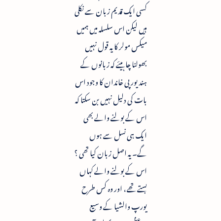
کسی ایک قدیم زبان سے نکلی
ہیں لیکن اس سلسلہ میں ہمیں
میکس مولر کا یہ قول نہیں
بھولنا چاہیئے کہ زبانوں کے
ہند یورپی خاندان کا وجود اس
بات کی دلیل نہیں بن سکتا کہ
اس کے بولنے والے بھی
ایک ہی نسل سے ہوں
گے۔ یہ اصل زبان کیا تھی ؟
اس کے بولنے والے کہاں
بستے تھے ، اور وہ کس طرح
یورپ والشيا کے وسیع