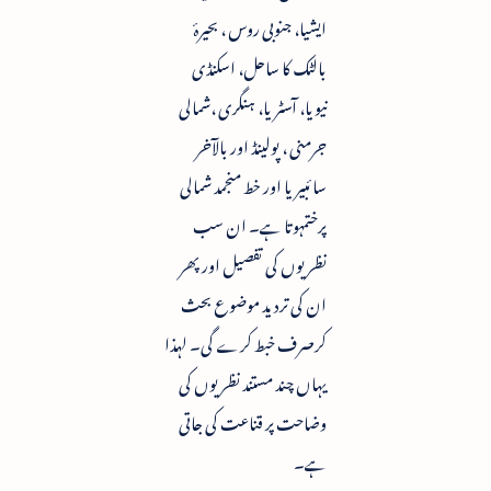
ایشیا، جنوبی روس ، بحیرۂ
بالٹک کا ساحل، اسکنڈی
نیویا، آسٹریا، ہنگری ،شمالی
جرمنی ، پولینڈ اور بالآخر
سائبیریا اور خط منجمد شمالی
پرختمہوتا ہے۔ ان سب
نظریوں کی تفصیل اور پھر
ان کی تردید موضوع بحث
کرصرف خبط کرے گی۔ لہذا
یہاں چند مستند نظریوں کی
وضاحت پر قناعت کی جاتی
ہے۔