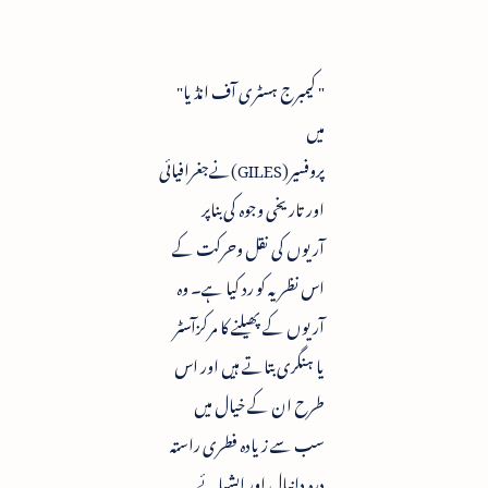
" کیمبرج ہسٹری آف انڈیا"
میں
پروفسیر(GILES)نےجغرافیائی
اور تاریخی وجوہ کی بناپر
آریوں کی نقل وحرکت کے
اس نظریہ کو رد کیا ہے۔ وہ
آریوں کے پھیلنے کا مرکزآسٹر
یا ہنگری بتاتے ہیں اور اس
طرح ان کے خیال میں
سب سے زیادہ فطری راستہ
درہ دانیال اور ایشیائے