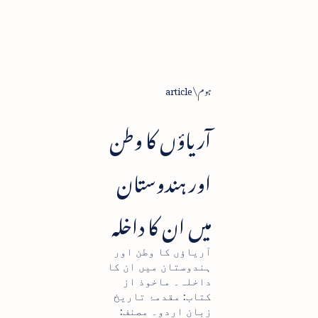
ہوم
article
آریاؤں کا وطن
اور ہندوستان
میں ان کا داخلہ
آریاؤں کا وطن اور
ہندوستان میں ان کا
داخلہ۔ ماخوذ از
کتاب: مقدمۂ تاریخ
زبان اردو۔ مصنف: