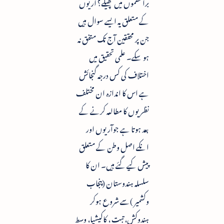
براعظموں میں پھیلے؟ آریوں
کے متعلق یہ ایسے سوال ہیں
جن پر محققین آج تک متفق نہ
ہو سکے۔ علمی تحقیق میں
اختلاف کی کس درجہ گنجائش
ہے اس کا اندازہ ان مختلف
نظریوں کا مطالعہ کرنے کے
بعد ہوتا ہے جوآریوں اور
انکے اصل وطن کے متعلق
پیش کیے گئے ہیں۔ ان کا
سلسلہ ہندوستان (پنجاب
وکشمیر )سے شروع ہوکر
ہندوکش، تبت ، کاکیشیا، وسط