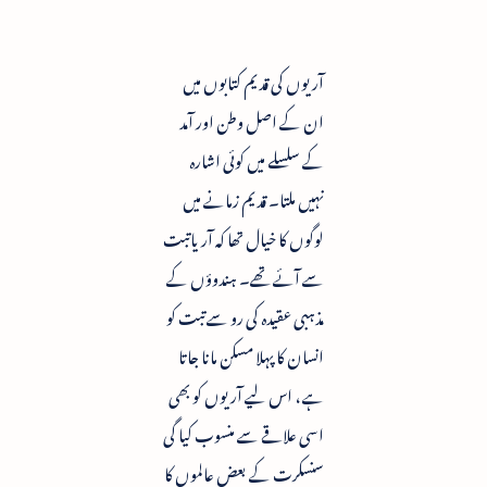
آریوں کی قدیم کتابوں میں
ان کے اصل وطن اور آمد
کے سلسلے میں کوئی اشارہ
نہیں ملتا۔ قدیم زمانے میں
لوگوں کا خیال تھا کہ آریاتبت
سے آئے تھے۔ ہندوؤں کے
مذہبی عقیدہ کی رو سے تبت کو
انسان کا پہلا مسکن مانا جاتا
ہے ، اس لیے آریوں کو بھی
اسی علاقے سے منسوب کیا گی
سنسکرت کے بعض عالموں کا