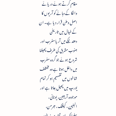
مقام کرتے ہوئے دریائے
والگا کے دہانے کو آریوں کا
اصل وطن قرار دیا ہے۔ ان
کے خیال میں تاریخی
دھندلکے میں آریا مغرب اور
جنوب مشرق کی طرف پھیلنا
شروع ہوئے جو گروہ مغرب
میں داخل ہوتا ہے وہ مختلف
شاخوں میں تقسیم ہو کر تمام
یورپ میں پھیل جاتا ہے اور
موجودہ آرمینین، یونانی ،
البنیین ، کیلٹک ، جرمن،
سلوانک اور تخارین زبانوں