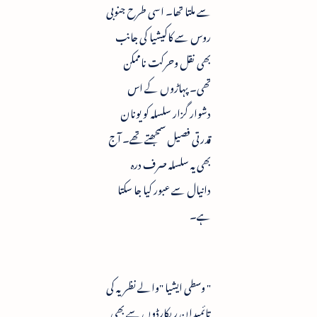
سے ملتا تھا۔ اسی طرح جنوبی
روس سے کاکیشیا کی جانب
بھی نقل وحرکت ناممکن
تھی۔ پہاڑوں کے اس
دشوار گزار سلسلہ کو یونان
قدرتی فصیل سمجھتے تھے۔ آج
بھی یہ سلسلہ صرف درہ
دانیال سے عبور کیا جا سکتا
ہے۔
" وسطی ایشیا "والے نظریہ کی
تائمیدان ریکارڈوں سے بھی