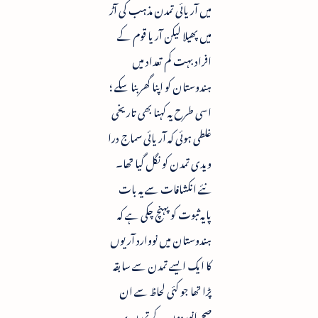
میں آریائی تمدن مذہب کی آڑ
میں پھیلا لیکن آریا قوم کے
افراد بہت کم تعداد میں
ہندوستان کو اپنا گھر بنا سکے ؛
اسی طرح یہ کہنا بھی تاریخی
غلطی ہوئی کہ آریائی سماج درا
ویدی تمدن کو نگل گیا تھا۔
نئے انکشافات سے یہ بات
پایہ ثبوت کو پہنچ چکی ہے کہ
ہندوستان میں نووارد آریوں
کا ایک ایسے تمدن سے سابقہ
پڑا تھا جو کئی لحاظ سے ان
صحرانوردوں کے تمدن پر