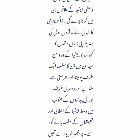
وسطی ایشیا کے علاقوں ہی
میں کرنا پڑے گی۔ ڈاکڑچڑجی
کا خیال ہے کہ قرون اولی کی
ہند یورپی زبان و تمدن کا
گہوارہ یوریشیا کے وہ وسیع
میدان ہیں جن کا سلسلہ ایک
طرف پولینڈ اور جرمنی سے
ملتا ہے اور دوسری طرف
یورال پہاڑوں کے جنوب
میں وسط ایشیا کے الطائی اور
تھینشان کے سلسلہ ہائے کوہ
سے۔ پروفیسر شریدر نے تعین