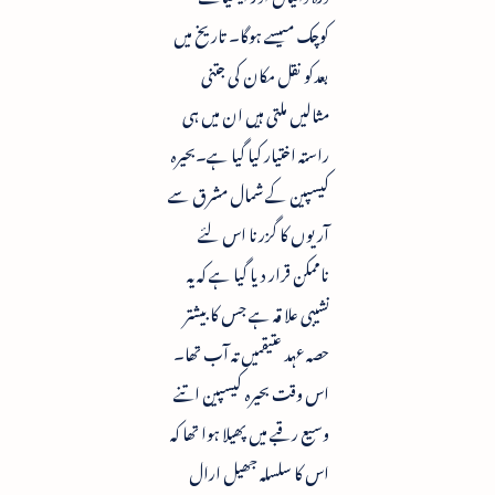
کوچک میںسے ہوگا۔ تاریخ میں
بعدکو نقل مکان کی جتنی
مثالیں ملتی ہیں ان میں ہی
راستہ اختیار کیا گیا ہے۔بحیرہ
کیسپین کے شمال مشرق سے
آریوں کا گزرنا اس لئے
ناممکن قرار دیا گیا ہے کہ یہ
نشیبی علا قہ ہے جس کا بیشتر
حصہ عہد عتیقمیں تہ آب تھا۔
اس وقت بحیرہ کیسپین اتنے
وسیع رقبے میں پھیلا ہوا تھا کہ
اس کا سلسلہ جھیل ارال