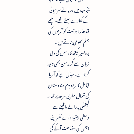
پنجاب میں دریائے سرسوتی
کے کنارے بستے تھے۔ کچھے
قندھارا درتبت کو آریوں کی
جنم بھومی بتاتے ہیں۔
پروفسیر کیتھ کا ، جس کی دبی
زبان سے گریرسن بھی تائید
کرتا ہے ، خیال ہے کہ آریا
قبائل کا مرزوبوم ہندوستان
کی شمال مغربی سرحد پر تھا۔
کیتھکی یہ رائے مانلینے سے
وسطی ایشیا والے نظریئے
(جس کی وضاحت آگے کی