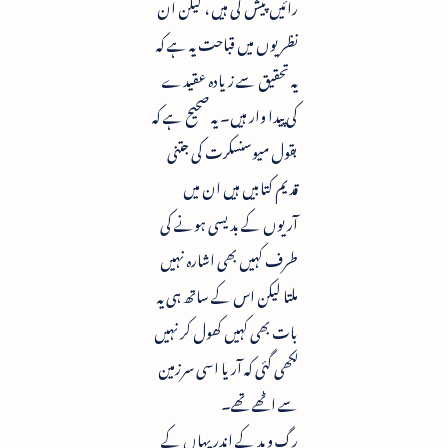
رائیں پیش کی ہیں ، لیکن ان
نظریوں میں قباحت یہ ہے کہ
یہ تحقیق سے زیادہ عقیدے
کی پیدا وار ہیں۔ یہ صحیح ہے کہ
بقول میوسنسکرت کی جتنی
قدیم کتابیں ہیں ان میں
آریوں کے بدیسی ہونے کی
طرف کہیں بھی اشارہ نہیں
ملتا لیکن اس کے ساتھ ہی یہ
بات بھی کہیں کھول کر نہیں
لکھی گئی کہ آریا اسی سرزمین
سے اٹھے تھے۔
رگ وید کے اندر یہاں کے