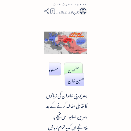
مسعود حسین خان
14
مضمون
مسعود
حسین خان
ہند یورپی خاندان کی زبانوں
کا تقابلی مطالعہ کرنے کے بعد
ماہرین لسانیا اس نتیجے پر
پہونچے ہیں کہ یہ تمام زبانیں