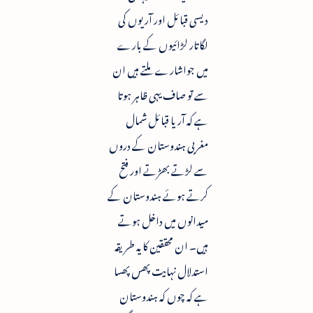
دیسی قبائل اور آریوں کی
لگاتار لڑائیوں کے بارے
میں جواشارے ملتے ہیں ان
سے تو صاف یہی ظاہر ہوتا
ہے کہ آریا قبائل شمال
مغربی ہندوستان کے دروں
سے لڑتے بھڑتے اور فتح
کرتے ہوئے ہندوستان کے
میدانوں میں داخل ہوتے
ہیں۔ ان محققین کا یہ طریقہ
استدلال نہایت پھس پھسا
ہے کہ چوں کہ ہندوستان