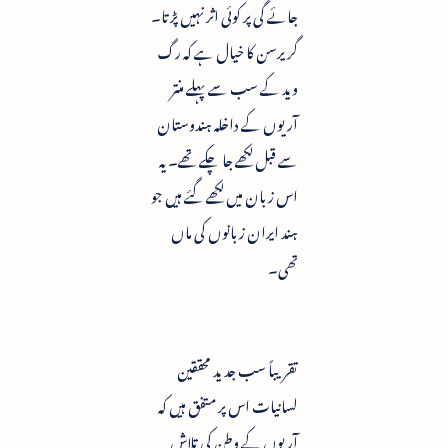
جائے گی پر کوئی اثر نہیں پڑتا۔
گریرسن کا خیال ہے کہ رگ
وید کے سب سے پہلے منتر
آریوں کے داخلہ ہندوستان
سے قبل لکھے جا چکے تھے۔ یہ
اس زبان میں لکھے گئے ہیں جو
ہند ایران زبانوں کی ماں
تھی۔
تقریباً سب جدید محققین
لسانیات اس پر متفق ہیں کہ
آریوں کے وطن کی تلاش