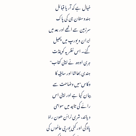
خیال ہے کہ آریا قبائل
ہندوستان ہی کی پاک
سرزمین سے اٹھے اور بعد میں
ایران و یورپ میں پھیل
گئے۔ اس نظریہ کوپنڈت
ہری اودھ نے اپنی کتاب"
ہندی بھاشا اور ساہتیہ کا
وکاس"میں وضاحت سے
بیان کیا ہے اور اپنی اس
رائے کی تائید میں سوامی
دیانند، شری نرائن ھون راؤ
پاؤگی اور کئی یورپی عالموں کی