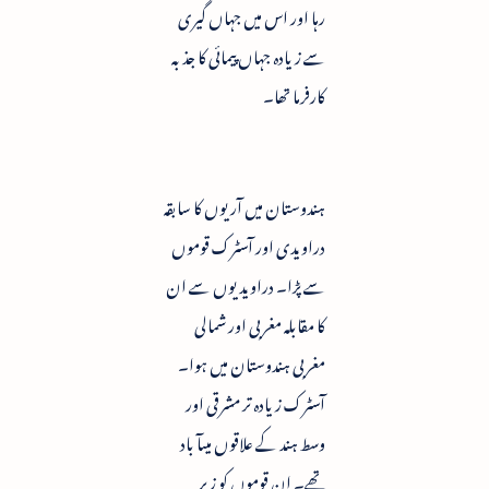
رہا اور اس میں جہاں گیری
سے زیادہ جہاں پیمائی کا جذبہ
کارفرما تھا۔
ہندوستان میں آریوں کا سابقہ
دراویدی اور آسٹرک قوموں
سے پڑا۔ دراویدیوں سے ان
کا مقابلہ مغربی اور شمالی
مغربی ہندوستان میں ہوا۔
آسٹرک زیادہ تر مشرقی اور
وسط ہند کے علاقوں میںآ باد
تھے۔ ان قوموں کو زیر