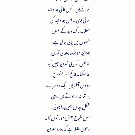
کرنےمیں انھیں کافی جد وجہد
کرنی پڑی۔ اس جدوجہد کی
جھلک رگ وید کے بعض
قصوں میں پائی جاتی ہے۔
چنانچہ موجودہ ہندی تمدن
خالص آریایی تمدن نہیں کہا
جا سکتا۔ فاتح اور مفتوح
دونوں آخرمیں ایک دوسرے
پر اثرانداز ہوتے ہیں۔یہی
شکل یہاں بھی پیدا ہوئی۔
جس طرح بعض مورخوں کا یہ
دعوی غلط ہے کہ ہندوستان