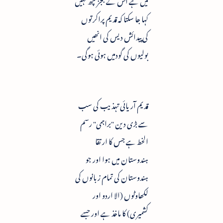
کہا جا سکتا کہ قدیم پراکرتوں
کی پیدائش دیس کی انھیں
بولیوں کی گودمیں ہوئی ہوگی۔
قدیم آریائی تہذیب کی سب
سے بڑی دین "براہمی" رسم
الخط ہے جس کا ارتقا
ہندوستان میں ہوا اور جو
ہندوستان کی تمام زبانوں کی
لکھاوٹوں (الا اردو اور
کشمیری) کا ماخذ ہے اور جسے