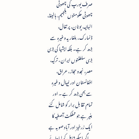
صرف یورپ کی چھوٹی
چھوٹی حکومتوں بلجیم، ہالینڈ،
البانیہ، یونان، پرتغال،
ڈنمارک ، بلغاریہ وغیرہ سے
بڑھ کر ہے۔ بلکہ ایشیا کی بڑی
بڑی سلطنتوں ایران ، ترکیہ،
مصر، نجدو حجاز ، عراق،
افغانستان اور نیپال وغیرہ
سے بھی بڑھ کر ہے ۔ اور
تمام تقابل برار کو شامل کئے
بغیر ہے جو مملکت آصفیہ کا
ایک زرخیز اور آباد صوبہ ہے
۔ اگر اسکو شامل کرلیاجائے