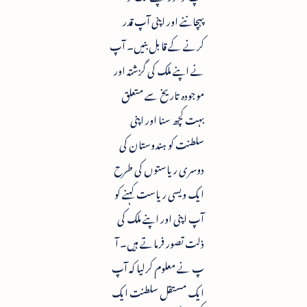
پہچاننے اور اپنی آپ قدر
کرنے کے قابل بنیں۔ آپ
نے اپنے ملک کی گزشتہ اور
موجودہ تاریخ سے متعلق
بہت کچھ سنا اور اپنی
سلطنت کو ہندوستان کی
دوسری ریاستوں کی طرح
ایک ویسی ریاست کہنے کو
آپ اپنی اور اپنے ملک کی
ذلت تصور فرماتے ہیں۔ آ
پ نے معلوم کرلیا کہ آپ
ایک مستقل سلطنت ایک