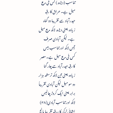
تناسب (دیڑھ) کس فی مربع
میل ہے۔ عراق کا رقبہ
حیدرآباد سے تقریبا دو گناہ
زیادہ یعنی دیڑھ لاکھ مربع میل
ہے۔ لیکن آبادی صرف
تیس لاکھ اور تناسب بیس
کس فی مربع میل ہے۔ مصر
کا رقبہ حیدرآباد سے چار گنا
زیادہ یعنی تین لاکھ ترسٹھ ہزار
دو سو میل لیکن آبادی تقریباً
برابر یعنی ایک کروڑ چالیس
لاکھ اور تناسب آبادی(۳۸)
ایشائی ترکی کا ررقبہ تقریبا پانچ