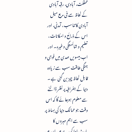
مملکت، آبادی، رقبہ آبادی
کے لحاظ سے فی مربع میل
آبادی کا تناسب ، آمدنی، اور
اس کے ذرائع و امکانات ،
تعلیم و شائستگی وغیرہ۔ اور
اب بیسویں صدی میں فوجی و
جنگی طاقت سب سے زیادہ
قابل لحاظ چیز بن گئی ہے ۔
دنیا کے جغرافیہ پر نظر ڈالنے
سے معلوم ہوجائے گا کہ اس
وقت جو ممالک دنیا کی بساط پر
سب سے اہم مہروں کا
پارٹ ادا کررہے ہیں ان میں