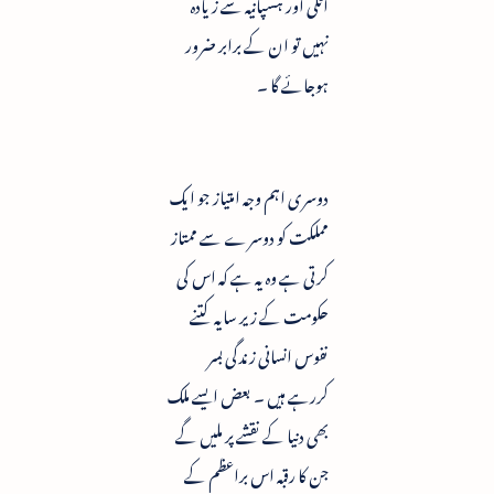
اٹلی اور ہسپانیہ سے زیادہ
نہیں تو ان کے برابر ضرور
ہوجائے گا ۔
دوسری اہم وجہ امتیاز جو ایک
مملکت کو دوسرے سے ممتاز
کرتی ہے وہ یہ ہے کہ اس کی
حکومت کے زیر سایہ کتنے
نفوس انسانی زندگی بسر
کررہے ہیں ۔ بعض ایسے ملک
بھی دنیا کے نقشے پر ملیں گے
جن کا رقبہ اس براعظم کے