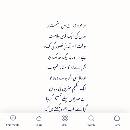
موجودہ زمانے میں عظمت و
جلال کی ایک بڑی علامت
دولت اور آمدنی تصور کی گء
یہے ۔ اور یہ ایک حد تک بجا
بھی ہے زر کا ستارالعیوب
اور قاضی الحاجات ہونا تو
ایک حکیم مشرق کی زبان
سے صدیوں پہلے تسلیم کرلیا
گیا ہے، اب ہم دیکھتے ہیں کہ
جو ممالک دنیا میں آزاد اور
ممتاز ہیں ان کے مقابلے میں