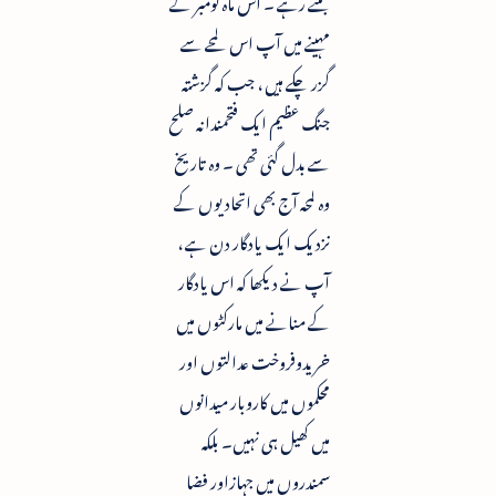
بنتے رہے ۔ اس ماہ نومبر کے
مہینے میں آپ اس لمحے سے
گزر چکے ہیں ، جب کہ گزشتہ
جنگ عظیم ایک فتحمندانہ صلح
سے بدل گئی تھی ۔ وہ تاریخ
وہ لمحہ آج بھی اتحادیوں کے
نزدیک ایک یادگار دن ہے ،
آپ نے دیکھا کہ اس یادگار
کے منانے میں مارکٹوں میں
خریدوفروخت عدالتوں اور
محکموں میں کاروبار میدانوں
میں کھیل ہی نہیں۔ بلکہ
سمندروں میں جہازاور فضا