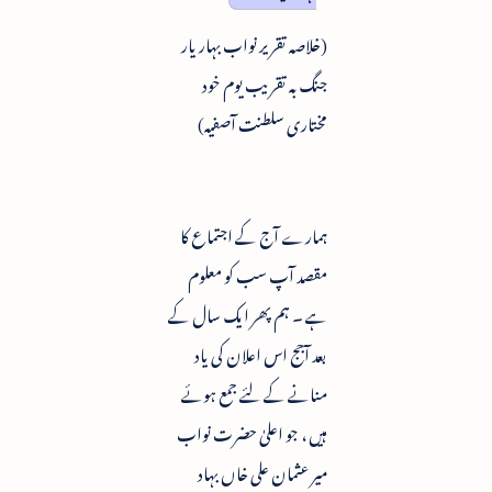
(خلاصہ تقریر نواب بہار یار
جنگ بہ تقریب یوم خود
مختاری سلطنت آصفیہ)
ہمارے آج کے اجتماع کا
مقصد آپ سب کو معلوم
ہے ۔ ہم پھر ایک سال کے
بعد آجج اس اعلان کی یاد
منانے کے لئے جمع ہوئے
ہیں ، جو اعلیٰ حضرت نواب
میر عثمان علی خاں بہاد