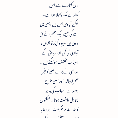
اس کنارے سے اس
کنارے تک پھیلا ہوا ہے ۔
لیکن آبادی اس میں ویسی ہی
ملے گی جیسے ایک صحرائے لق
و دق میں سبزہ و گیاہ کا نشان ،
آبادی کی کمی اور زیادتی کے
اسباب مختلف ہوسکتے ہیں ۔
اراضی کے بڑے حصے کا بنجر
صحرا پہاڑ ، اور اسی طرح
دوسرے اسباب کی بنا پر
ناقابل کاشت ہونا۔ مملکتوں
کا غلط نظام حکومت اور رعایا