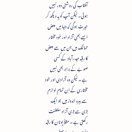
آفتاب کی روشنی دور نہیں
ہوتی۔ لیکن آپ کو یہ دیکھ کر
حیرت ہوگی کہ دنیا میں بعض
ایسے بھی آزاد اور خود مختار
ممالک ہیں جن میں سے بعض
کا رقبہ حیدرآباد کے کسی
صوبے کے برابر بھی نہیں
ہے ۔ لیکن وہ آزادی اور خود
مختاری کے ان تمام لوازم
سے بہرہ اندوز ہیں جو ایک
بڑی سے بڑی آزاد سلطنت
رکھتی ہے ۔ مثلاً یونان کا رقبہ
انچاس ہزار مربع میل ہے ۔