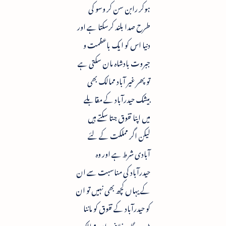
ہوکر رابن سن کر وسو کی
طرح صدا بلند کرسکتا ہے اور
دنیا اس کو ایک باعظمت و
جبروت بادشاہ مان سکتی ہے
تو پھر غیر آباد ممالک بھی
بیشک حیدرآباد کے مقابلے
میں اپنا تفوق جتا سکتے ہیں
لیکن اگر مملکت کے لئے
آبادی شرط ہے اور وہ
حیدرآباد کی مناسبت سے ان
کے یہاں کچھ بھی نہیں تو ان
کو حیدرآباد کے تفوق کو ماننا
پڑے گا بر خلاف ان ممالک