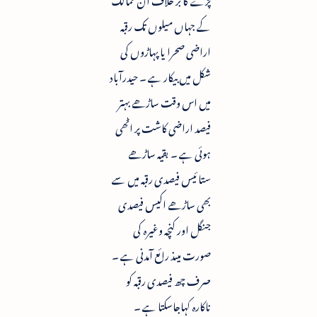
کے جہاں میلوں تک رقبہ
اراضی صحرا یا پہاڑوں کی
شکل میں بیکار ہے ۔ حیدرآباد
میں اس وقت ساڑھے بہتر
فیصد اراضی کاشت پر اٹھی
ہوئی ہے ۔ بقیہ ساڑھے
ستائیس فیصدی رقبہ میں سے
بھی ساڑھے اکیس فیصدی
جنگل اور کنچہ وغیرہ کی
صورت میںذ رائع آمدنی ہے ۔
صرف چھ فیصدی رقبہ کو
ناکارہ کہاجاسکتا ہے ۔