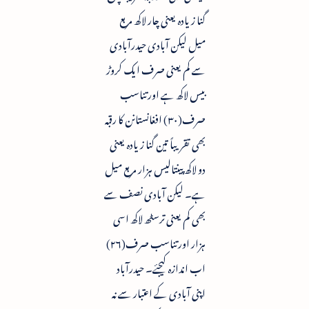
گنا زیادہ یعنی چار لاکھ مربع
میل لیکن آبادی حیدرآبادی
سے کم یعنی صرف ایک کروڑ
بیس لاکھ ہے اور تناسب
صرف(۳۰) افغانستانن کا رقبہ
بھی تقریباً تین گنا زیادہ یعنی
دو لاکھ پینتالیس ہزار مربع میل
ہے۔ لیکن آبادی نصف سے
بھی کم یعنی ترسٹھ لاکھ اسی
ہزار اور تناسب صرف(۲۶)
اب اندازہ کیجئے۔ حیدرآباد
اپنی آبادی کے اعتبار سے نہ