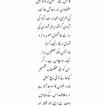
کا اس سے مطمئن نہ ہونا کہیں
اقتصادی اور معاشی حالت
کی خرابی وغیرہ۔ حیدرآباد کی
آبادی گزشتہ مردم شماری کی
رو سے بلا شمول صوبہ برار و
شمالی سرکار ایک کروڑ
چوالیس لاکھ چھتیس ہزار
ایک سو پچاس ہے ۔ اگر
اس کو رقبہ مملکت پر تقسیم
کیاجائے تو فی مربع میل
۱۷۵نفوس کا اوسط آتا ہے
۔ برخلاف اس کے دنیا میں
بہت سے ایسے خود مختار اور