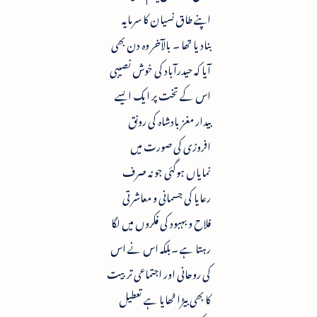
اپنے طاق نسیان کا سرمایہ
بنادیا تھا ۔ بالآخر وہ دن بھی
آیا کہ حیدرآباد کی خوش نصیبی
اس کے تخت پر ایک ایسے
بیدار مغز بادشاہ کی رونق
افروزی کی صورت میں
نمایاں ہوگئی جو نہ صرف
رعایا کی جسمانی و معاشرتی
فلاح و بہبود کی فکروں میں لگا
رہتا ہے ۔بلکہ اس نے اس
کی روحانی اور اجتماعی تربیت
کا بھی بیڑا ٹھایا ہے تعطیل