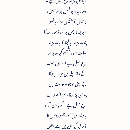
بلغاریہ کا چالیس ہزار میل ،
پرتغال کا پینتیس ہزار پانسو ،
البانیہ کا بیس ہزار ، ڈنمارک کا
پندرہ ہزار، ہالینڈ کا بارہ ہزار
سات سو ، بلجیم گیارہ ہزار
مربع میل ہے اور ان سب
کے مقابلے میں حیدرآباد کا
رقبہ اپنی موجودہ حالت میں
بیاسی ہزار چھ سو اٹھانوے
مربع میل ہے ۔ گویا جن آزاد
بادشاہوں اور جمہوریتوں کا
ذکر کیا گیا ان میں سے بعض