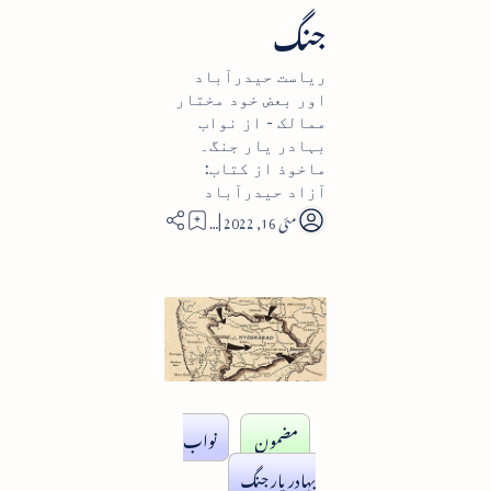
جنگ
ریاست حیدرآباد
اور بعض خود مختار
ممالک - از نواب
بہادر یار جنگ۔
ماخوذ از کتاب:
آزاد حیدرآباد
20
مضمون
نواب
بہادر یار جنگ