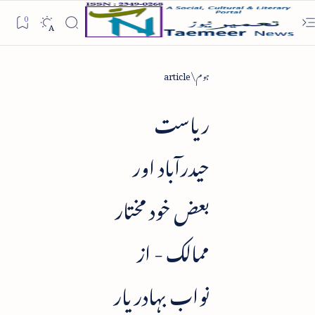
ہوم
article
ریاست
حیدرآباد اور
بعض خود مختار
ممالک - از
نواب بہادر یار