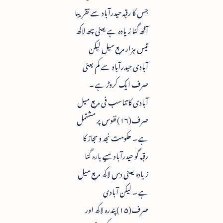
جس کا رقبہ حیدرآباد سے تقریبا
آٹھ گنا زیادہ ہے یعنی چھ لاکھ
تیس ہزار مربع میل لیکن
آبادی حیدرآباد سے کم یعنی
صرف ایک کروڑ ہے ۔
آبادی کا تناسب فی مربع میل
صرف(۱۶)نفوس پر مشتمل
ہے ۔ حکومت نجد و حجاز کا
رقبہ گو حیدرآباد سیے بارہ گنا
زیادہ یعنی دس لاکھ مربع میل
ہے ۔ لیکن آبادی
صرف(۱۵) پندرہ لاکھ اور