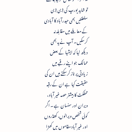
تو شاید یورپ کی بڑی بڑی
سلطنتیں بھی حیدرآباد کا آبادی
کے معاملے میں مقابلہ نہ
کرسکیں۔ آپ نے یہ بھی
دیکھ لیا کہ ایشیا کے بعض
ممالک جو اپنے رقبے میں
زیادتی پر ناز کرسکتے ہیں ان کی
حقیقت کیا ہے ان کے رقبہ
مملکت کا بیشتر حصہ غیر آباد ،
ویران اور سنسان ہے ۔ اگر
کوئی شخص ویرانوں، کھنڈروں
اور غیر آباد مقاموں میں کھڑا