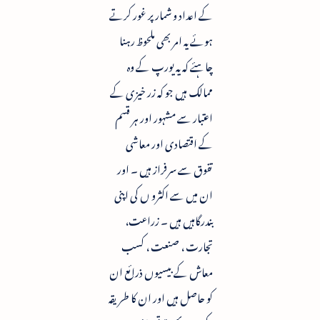
کے اعداد و شمار پر غور کرتے
ہوئے یہ امر بھی ملحوظ رہنا
چاہئے کہ یہ یورپ کے وہ
ممالک ہیں جو کہ زر خیزی کے
اعتبار سے مشہور اور ہر قسم
کے اقتصادی اور معاشی
تفوق سے سرفراز ہیں ۔ اور
ان میں سے اکثرو ں کی اپنی
بندرگاہیں ہیں ۔ زراعت،
تجارت ، صنعت ، کسب
معاش کے بیسیوں ذرائع ان
کو حاصل ہیں اور ان کا طریقہ