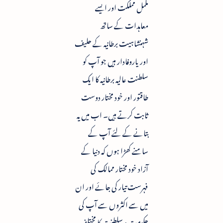
مکمل مملکت اور ایسے
معاہدات کے ساتھ
شہنشاہیت برطانیہ کے حلیف
اور یاروفادار ہیں جو آپ کو
سلطنت عالیہ برطانیہ کا ایک
طاقتور اور خود مختار دوست
ثابت کرتے ہیں۔ اب میں یہ
بتانے کے لئے آپ کے
سامنے کھڑا ہوں کہ دنیا کے
آزاد خود مختار ممالک کی
فہرست تیار کی جائے اور ان
میں سے اکثروں سے آپ کی
حکومت و سلطنت کا مختلف