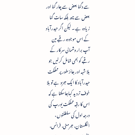
سے دگنا بعض سے چار گنا اور
بعض سے چھ بلکہ سات گنا
زیادہ ہے ۔ لیکن اگر حیدرآباد
کے اس موجودہ رقبے مین
آپ برار وشمالی سرکار کے
رقبے کو بھی شامل کرلیں جو
بلا شبہ اور جائز طور پر مملکت
حیدرآباد کا ایک جزو ہے تو بلا
خوف تردید کہاجاسکتا ہے کہ
اس کا رقبہ مملکت یورپ کی
درجہ اول کی سلطنتوں ،
انگلستان، جرمنی، فرانس،