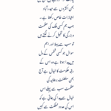
بھی اکثروں سے حیدرآباد
امتیازات خاص رکھتا ہے ۔
جب ہم کسی ملک کی عظمت
و بزرگی کا تخیل کرنے لگتے ہیں
تو سب سے پہلا اور اہم
سوال جو کسی شخس کے دل
میں پیدا ہوتا ہے وہ اس کے
رقبہ حکومت کا خیال ہے آج
بھی سلطنت برطانیہ کی
عظمت سب سے پہلے اس
خیال سے پیدا کی جاتی ہے کہ
اس کی حدود مملکت سے کہیں