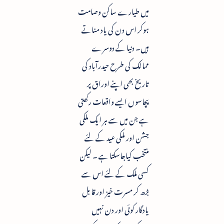
میں طیارے ساکن وصامت
ہوکر اس دن کی یاد مناتے
ہیں۔ دنیا کے دوسرے
ممالک کی طرح حیدرآباد کی
تاریخ بھی اپنے اوراق پر
پچاسوں ایسے واقعات رکھتی
ہے جن میں سے ہر ایک ملکی
جشن اور ملکی عید کے لئے
منتخب کیاجاسکتا ہے ۔ لیکن
کسی ملک کے لئے اس سے
بڑھ کر مسرت خیز اور قابل
یادگار کوئی اور دن نہیں