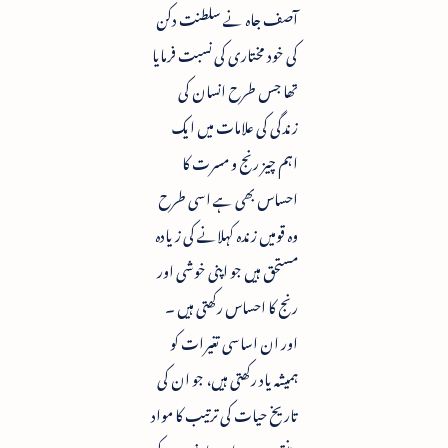
آصف جاہ نے سلطنت دکن
کی خود مختاری کی نسبت فرمایا
تھا جس طرح انسان کی
زندگی کی علامات میں ایک
اہم چیز رنج و مسرت کا
احساس بھی ہے اسی طرح
وہ قومیں زندہ کہلانے کی زیادہ
مستحق ہیں جو اپنی خوشی اور
رنج کا احساس رکھتی ہیں ۔
اور ان اساسی تغیرات کو
ہمیشہ یاد رکھتی ہیں، جو ان کی
تاریخ حیات کی ترتیب کا مواد