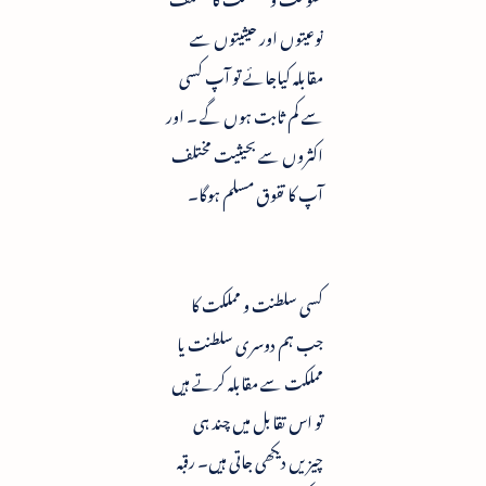
نوعیتوں اور حیثیتوں سے
مقابلہ کیاجائے تو آپ کسی
سے کم ثابت ہوں گے ۔ اور
اکثروں سے بحیثیت مختلف
آپ کا تفوق مسلم ہوگا۔
کسی سلطنت و مملکت کا
جب ہم دوسری سلطنت یا
مملکت سے مقابلہ کرتے ہیں
تو اس تقابل میں چند ہی
چیزیں دیکھی جاتی ہیں۔ رقبہ