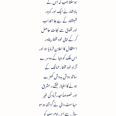
ہوسکتا جب کہ اس کے
بادشاہ نے ایک اور کمزور
شہنشاہ کے بے جا انتداب
اور تفوق سے نجات حاصل
کر کے اپنی خود مختاریتاور
استقلال کا اعلان فرمایا ہو اور
اس ملک کو دنیا کے دوسرے
آزاد خود مختار ممالک کے
ساتھ دوش بدوش کھڑے
ہونے کا امتیاز بخشے۔ مشرق
اور خصوصاً حیدرآباد کی غیر
سیاست دانی نے گزشتہ دوسو
سال سے اس یوم سعید کو