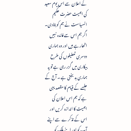
کے اعلان سے اس یوم سعید
کی اہمیت حضرت حکیم
السیاست نے ہم کو بتادی۔
اگر ہم اس سے فائدہ نہیں
اٹھارہے ہیں اور وہ ہماری
دوسری تعطیلوں کی طرح
بیکاری میں گزر رہی ہے تو یہ
ہماری بد بختی ہے ۔ آج کے
جلسے کے قیام کا مقصد یہی
ہے کہ ہم اس اعلان کی
اہمیت کا اندازہ کریں اور
اس کے تذکرے سے اپنے
آپ کو اور اپنے ملک کو