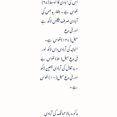
اس کی آبادی کا اوسط(۶۷)
نفوس ہے ۔ بلغاریہ جس کی
آبادی صرف پچیس لاکھ ہے
اور فی مربع
میل(۱۳۷)نفوس ہے۔
البانیہ کی آبادی دس لاکھ اور
فی مربع میل(۵۰) نفوس ہے
۔ پرتغال کی آبادی چھپن لاکھ
اور فی مربع میل(۱۰۰) نفوس
ہے ۔
مذکورہ بالا ممالک کی آبادی