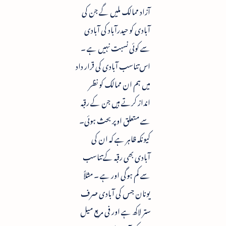
آزاد ممالک ملیں گے جن کی
آبادی کو حیدرآباد کی آبادی
سے کوئی نسبت نہیں ہے ۔
اس تناسب آبادی کی قرار داد
میں ہم ان ممالک کو نظر
انداز کرتے ہیں جن کے رقبہ
سے متعلق اوپر بحث ہوئی۔
کیونکہ ظاہر ہے کہ ان کی
آبادی بھی رقبہ کے تناسب
سے کم ہوگی اور ہے ۔ مثلاً
یونان جس کی آبادی صرف
ستر لاکھ ہے اور فی مربع میل