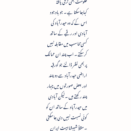
حکومت بھی ترقی یافتہ
کہاجاسکتا ہے ۔ جو باوجود
اس کے کہ وہ حیدرآباد کی
آبادی اور رقبے کے ساتھ
کسی تناسب میں مقابلہ نہیں
کرسکتے ۔ اب چند ان ممالک
پر بھی نظر ڈالئے جو گورقبہ
اراضی حیدرآباد سے دو چند
اور بعض صورتوں میں چہار
چند رکھتے ہیں ۔لیکن آبادی
میں حیدرآباد کے ساتھ ان کو
کوئی نسبت نہیں دی جاسکتی
۔ مثلاً شہہشاہیت ایران