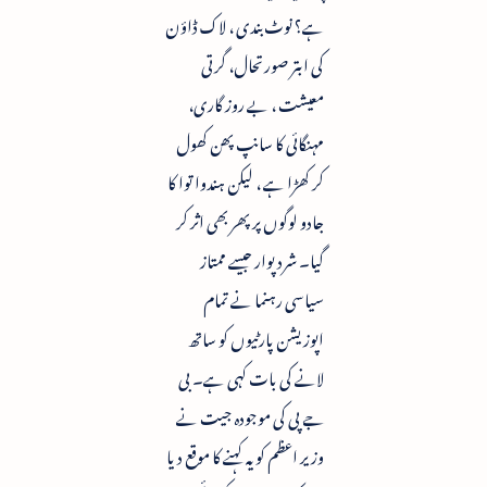
ہے؟ نوٹ بندی ، لاک ڈاؤن
کی ابتر صورتحال، گرتی
معیشت ، بے روز گاری،
مہنگائی کا سانپ پھن کھول
کر کھڑا ہے ، لیکن ہندوا توا کا
جادو لوگوں پر پھر بھی اثر کر
گیا۔ شرد پوار جیسے ممتاز
سیاسی رہنما نے تمام
اپوزیشن پارٹیوں کو ساتھ
لانے کی بات کہی ہے۔ بی
جے پی کی موجودہ جیت نے
وزیر اعظم کو یہ کہنے کا موقع دیا