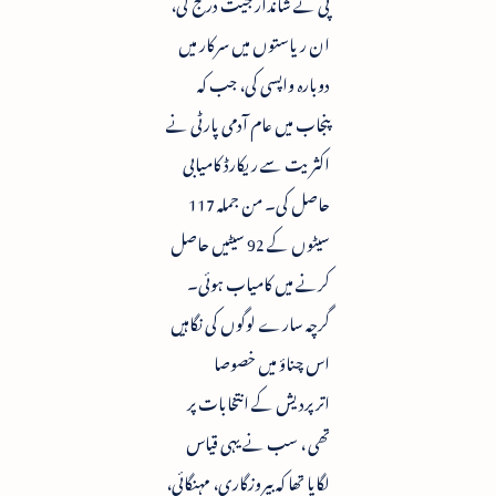
پی نے شاندار جیت درج کی،
ان ریاستوں میں سرکار میں
دوبارہ واپسی کی، جب کہ
پنجاب میں عام آدمی پارٹی نے
اکثریت سے ریکارڈ کامیابی
حاصل کی۔ من جملہ 117
سیٹوں کے 92 سیٹیں حاصل
کرنے میں کامیاب ہوئی۔
گرچہ سارے لوگوں کی نگاہیں
اس چناؤ میں خصوصا
اترپردیش کے انتخابات پر
تھی ، سب نے یہی قیاس
لگایا تھا کہ بیروزگاری، مہنگائی،