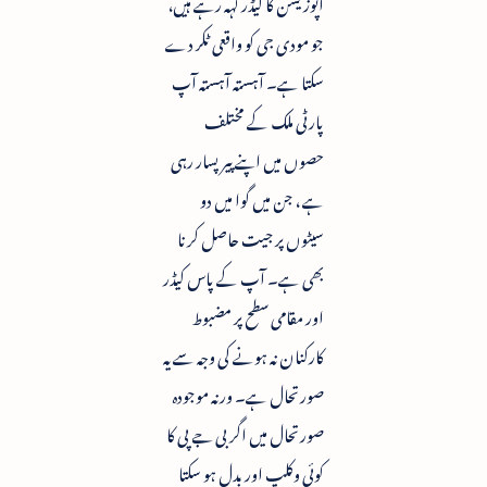
اپوزیشن کا لیڈر کہہ رہے ہیں،
جو مودی جی کو واقعی ٹکر دے
سکتا ہے۔ آہستہ آہستہ آپ
پارٹی ملک کے مختلف
حصوں میں اپنے پیر پسار رہی
ہے ، جن میں گوا میں دو
سیٹوں پر جیت حاصل کرنا
بھی ہے۔ آپ کے پاس کیڈر
اور مقامی سطح پر مضبوط
کارکنان نہ ہونے کی وجہ سے یہ
صورتحال ہے۔ ورنہ موجودہ
صورتحال میں اگر بی جے پی کا
کوئی وکلپ اور بدل ہو سکتا