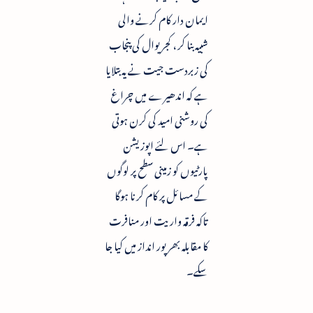
ایمان دار کام کرنے والی
شبیہ بنا کر ، کجریوال کی پنجاب
کی زبردست جیت نے یہ بتلایا
ہے کہ اندھیرے میں چراغ
کی روشنی امید کی کرن ہوتی
ہے۔ اس لئے اپوزیشن
پارٹیوں کو زمینی سطح پر لوگوں
کے مسائل پر کام کرنا ہوگا
تاکہ فرقہ واریت اور منافرت
کا مقابلہ بھرپور انداز میں کیا جا
سکے۔