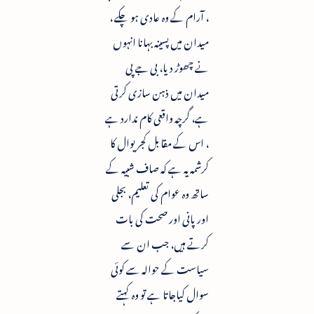
، آرام کے وہ عادی ہو چکے ،
میدان میں پسینہ بہانا انہوں
نے چھوڑ دیا، بی جے پی
میدان میں ذہن سازی کرتی
ہے، گرچہ واقعی کام ندارد ہے
، اس کے مقابل کجریوال کا
کرشمہ یہ ہے کہ صاف شبیہ کے
ساتھ وہ عوام کی تعلیم، بجلی
اور پانی اور صحت کی بات
کرتے ہیں، جب ان سے
سیاست کے حوالہ سے کوئی
سوال کیاجاتا ہے تو وہ کہتے