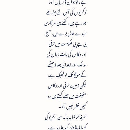
ہے ، نوجوان ڈگریاں اور
نوکریوں کی آس لئے بوڑھے
ہو رہے ہیں، کتنے ہی سرکاری
عہدے خالی پڑے ہیں، آج
بی جے پی حکومت میں ترقی
اور وکاس کی بات زبان کی
حد تک اور ابتدائی چناؤ جیتنے
کے موقع تک تو ٹھیک ہے ،
لیکن زمین پر ترقی اور وکاس
حقیقت میں جسے کہتے ہیں وہ
کہیں نظر نہیں آتا۔
طرفہ تماشا یہ یہ کہ سی ایم یوگی
کو بابا بلڈوزر کہا جا رہا ہے ،