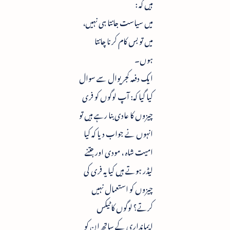
ہیں کہ :
میں سیاست جانتا ہی نہیں،
میں تو بس کام کرنا چانتا
ہوں۔
ایک دفعہ کجریوال سے سوال
کیا گیا کہ: آپ لوگوں کو فری
چیزوں کا عادی بنا رہے ہیں تو
انہوں نے جواب دیا کہ کیا
امیت شاہ ، مودی اور جتنے
لیڈر ہوتے ہیں کیا یہ فری کی
چیزوں کو استعمال نہیں
کرتے؟ لوگوں کا ٹیکس
ایمانداری کے ساتھ ان کو