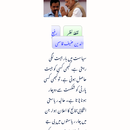
نقطۂ نظر
رفیع
الدین حنیف قاسمی
سیاست میں ہار جیت لگی
رہتی ہے، کبھی کسی کو جیت
حاصل ہوتی ہے ، توکبھی کسی
پارٹی کو شکست سے دوچار
ہونا پڑتا ہے۔ حالیہ ریاستی
انتخابی نتائج کا اعلان ہوا، جن
میں چار ریاستوں میں بی جے