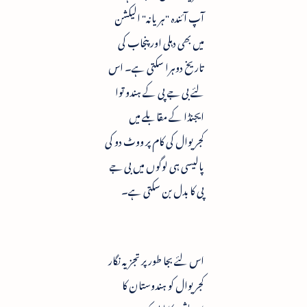
آپ آئندہ "ہریانہ" الیکشن
میں بھی دہلی اور پنجاب کی
تاریخ دوہرا سکتی ہے۔ اس
لئے بی جے پی کے ہندو توا
ایجنڈا کے مقابلے میں
کجریوال کی کام پر ووٹ دو کی
پالیسی ہی لوگوں میں بی جے
پی کا بدل بن سکتی ہے۔
اس لئے بجا طور پر تجزیہ نگار
کجریوال کو ہندوستان کا