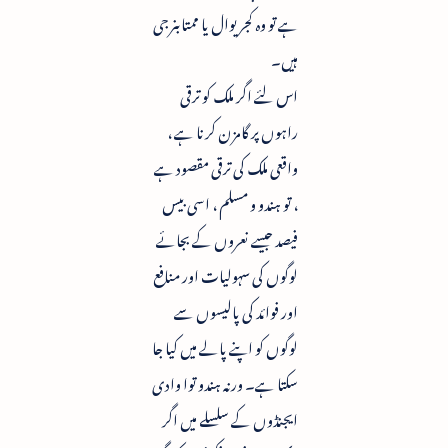
ہے تو وہ کجریوال یا ممتابنرجی
ہیں۔
اس لئے اگر ملک کو ترقی
راہوں پر گامزن کرنا ہے ،
واقعی ملک کی ترقی مقصود ہے
، تو ہندو و مسلم ، اسی بیس
فیصد جیسے نعروں کے بجائے
لوگوں کی سہولیات اور منافع
اور فوائد کی پالیسوں سے
لوگوں کو اپنے پالے میں کیا جا
سکتا ہے۔ ورنہ ہندو توا وادی
ایجنڈوں کے سلسلے میں اگر