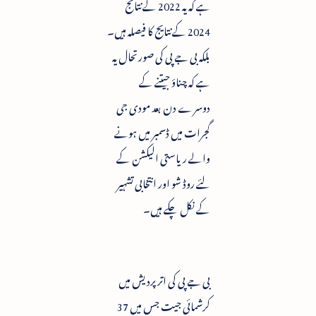
ہے کہ یہ 2022 کے نتائج
2024 کے نتایج کا فیصلہ ہیں۔
بلکہ بی جے پی کی صورتحال یہ
ہے کہ چناؤ جیتنے کے
دوسرے دن بعد مودی جی
گجرات میں ڈسمبر میں ہونے
والے ریاستی الیکشن کے
لئے روڈ شو اور انتخابی تشہیر
کے نکل چکے ہیں۔
بی جے پی کی اترپردیش میں
کرشمائی جیت جس میں 37