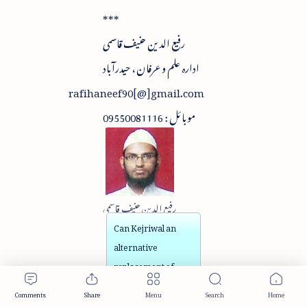
***
رفیع الدین حنیف قاسمی
ادارہ علم و عرفان ، حیدرآباد
rafihaneef90[@]gmail.com
موبائل : 09550081116
رفیع الدین حنیف قاسمی
Can Kejriwal an
alternative
replacement of
Modi? Column by:
Rafiuddin Hanif