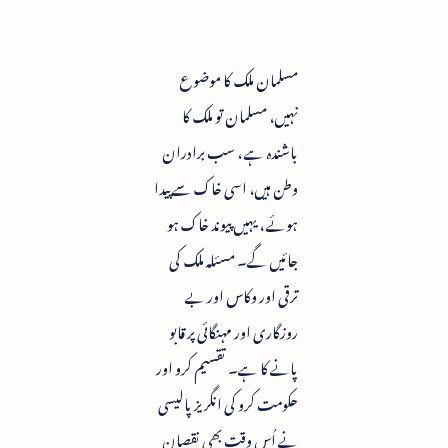
مسلمان ملک کا موضوع
نہیں، مسلمان تو ملک کا
باشندہ ہے ، سب برادران
وطن ہیں، اسی خاک سے پیدا
ہوئے ، یہیں پیوند خاک ہو
جائیں گے۔ مسئلہ ملک کی
ترقی اور وکاس اور بے
روزگاری اور مہنگائی پر قابو
پانے کا ہے۔ تقسیم کرو اور
حکومت کرو کی انگریز پالیسی
نے اُس وقت بھی نقصان