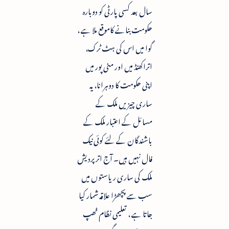
سال بعد کسی پارٹی کو دوبارہ
حکومت بنانے کاموقع ملا ہے ،
گوا میں اس کی ہٹ ٹرک،
اتراکھنڈ میں اور منی پور میں
اپنی حکومت کا دوہرانا، یہ
ساری چیزیں ملک کے
مسائل کے اعتبار ملک کے
باشندگان کے لئے کوئی نیک
فال نہیں ہیں۔ آج اترپردیش
ملک کی ساری ریاستوں میں
سب سے پچھڑا علاقہ شمار کیا
جاتا ہے ، تعلیمی نظام ٹھپ