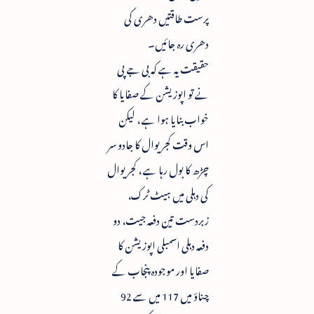
پرست طاقتیں دھری کی
دھری رہ جائیں۔
حقیقت یہ ہے کہ بی جے پی
نے تو اپوزیشن کے صفایا کا
خواب بنایا ہوا ہے ، لیکن
اس وقت کجریوال کا جادو سر
چڑھ کا بول رہا ہے ، کجریوال
کی دہلی میں ہیٹ ٹرک،
زبردست تین دفعہ جیت، دو
دفعہ دہلی اسمبلی اپوزیشن کا
صفایا اور موجودہ پنجاب کے
چناؤ میں 117 میں سے 92