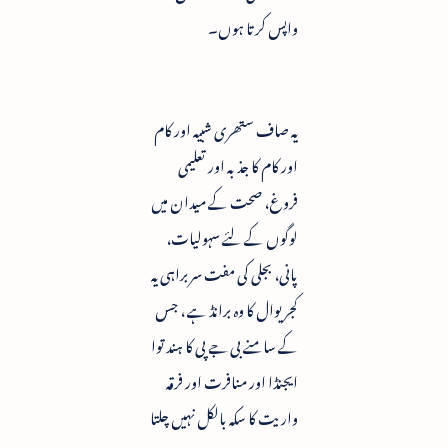
واپس کرتا ہوں۔
یہ صاف ستھری شبیہ اور کام
اور کام کا جذبہ اور تعلیمی
فروغ، صحت کے میدان میں
لوگوں کے لئے سہولیات،
پانی، بجلی کی مفت سربراہی یہ
کجریوال کا وہ برانڈ ہے ، جس
کے سامنے بی جے پی کا ہند توا
ایجنڈا اور منافرت اور فرقہ
واریت کا سکہ بالکل نہیں چلتا