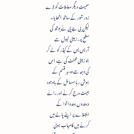
سمیت دیگر معاملات کو بڑے
زور شور کے ساتھ اٹھایا۔
لیکن بی جے پی نے بوتھ کی
سطح پر ، زمینی لیول سے
آریس یس کے کیڈر کو لے کر
جو زمینی محنت کی ہے، اس
کی وجہ سے وہ ہر قسم کے
ہوش ربا مسائل کے باوجود
جیت درج کرنے اور رائے
دہندوں ہندوا توا کے
ایجنڈے پر اپنے پالے میں
کرنے میں کامیاب ہوئی