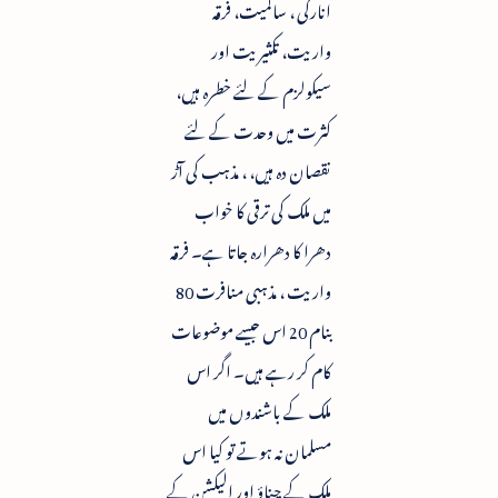
انارکی ، سالمیت، فرقہ
واریت، تکثیریت اور
سیکولزم کے لئے خطرہ ہیں،
کثرت میں وحدت کے لئے
نقصان دہ ہیں، ، مذہب کی آڑ
میں ملک کی ترقی کا خواب
دھرا کا دھرارہ جاتا ہے۔ فرقہ
واریت ، مذہبی منافرت 80
بنام 20 اس جیسے موضوعات
کام کر رہے ہیں۔ اگر اس
ملک کے باشندوں میں
مسلمان نہ ہوتے تو کیا اس
ملک کے چناؤ اور الیکشن کے