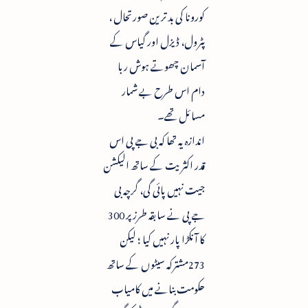
کورونا کی بد ترین صورتحال ،
پٹرول، ڈیزل اور گیاس کے
آسمان چھوتے ہوش ربا
دام اس طرح بے شمار
مسائل تھے۔
اندازہ یہ تھا کہ بی جے پی اس
قدر اکثریت کے ساتھ الیکشن
جیت نہیں پائی گی، گرچہ بی
جے پی نے سابقہ طرز پر 300
کا آنکڑا پار نہیں کیا ؛ لیکن
273مشترکہ سیٹوں کے ساتھ
حکومت بنانے میں کامیاب