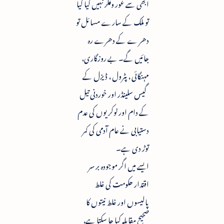
ابھی سے غور وفکر نہیں کیا گیا
تو ملک کے سارے مسائل تو
دھر ے کے دھرے رہ
جائیں گے۔ بے روزگاری،
مہنگائی ، پٹرول ، ڈیزل کے
گیس سلینڈر اور خوردنی تیل
کے دام اور نوکریوں کی عدم
دستیابی نے عام آدمی کی کمر
توڑ دی ہے۔
ایسے میں اگر موجودہ بر سر
اقتدار حکومت کی غلط
پالیسوں اور غلط نیتوں کا
صحیح مقابلہ کیا جا سکتا ہے،