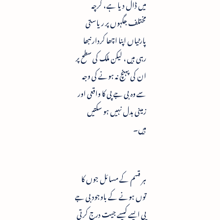
میں ڈال دیا ہے ، گرچہ
مختلف جگہوں پر ریاستی
پارٹیاں اپنا اچھا کردار نبھا
رہی ہیں ، لیکن ملک کی سطح پر
ان کی پہنچ نہ ہونے کی وجہ
سے وہ بی جے پی کا واقعی اور
زمینی بدل نہیں ہو سکتیں
ہیں۔
ہر قسم کے مسائل جوں کا
توں ہونے کے باوجود بی جے
پی ایسے کیسے جیت درج کرتی