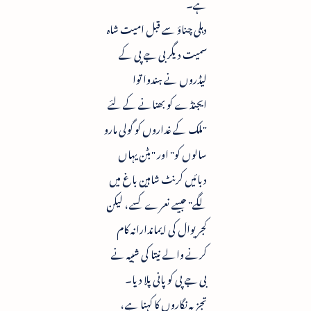
ہے۔
دہلی چناؤ سے قبل امیت شاہ
سمیت دیگر بی جے پی کے
لیڈروں نے ہندوا توا
ایجنڈے کو بھنانے کے لئے
"ملک کے غداروں کو گولی مارو
سالوں کو" اور "بٹن یہاں
دبائیں کرنٹ شاہین باغ میں
لگے" جیسے نعرے کسے ، لیکن
کجریوال کی ایماندارانہ کام
کرنے والے نیتا کی شبیہ نے
بی جے پی کو پانی پلا دیا۔
تجزیہ نگاروں کا کہنا ہے ،