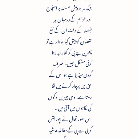
جبکہ ہر در پیش مسئلہ پر احتجاج
اور عوام کے درمیان ہر
فیصلہ کے وقت ان کے نفع
نقصان کو پیش کیا جاتا رہے تو
پھر بی جے پی کو کنارا پر لانا
کوئی مشکل نہیں۔ صرف
گودی میڈیا ہے جو اس کے
حق میں پرچار کرنے میں لگا
رہتا ہے ، وہی چیزیں لوگوں
کی نگاہوں میں آتی ہیں۔
اس صورتحال نے اپوزیشن
کو بی جے پی کے مقابلہ حاشیہ