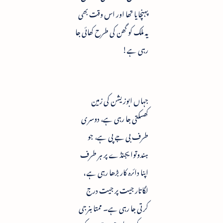
پہنچایا تھا اور اس وقت بھی
یہ ملک کو گھن کی طرح کھائی جا
رہی ہے!
جہاں ابوزیشن کی زمین
کھسکتی جا رہی ہے، دوسری
طرف بی جے پی ہے، جو
ہندوتوا یجنڈے پر ہر طرف
اپنا دائرہ کار بڑھا رہی ہے ،
لگاتار جیت پر جیت درج
کرتی جا رہی ہے۔ ممتا بنرجی