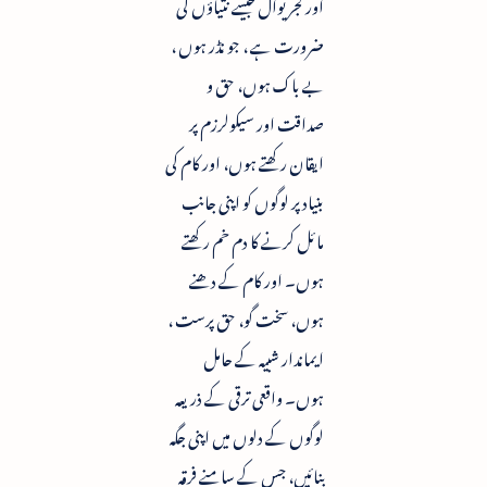
اور کجریوال جیسے نتیاؤں کی
ضرورت ہے ، جو نڈر ہوں ،
بے باک ہوں، حق و
صداقت اور سیکولرزم پر
ایقان رکھتے ہوں، اور کام کی
بنیاد پر لوگوں کو اپنی جانب
مائل کرنے کا دم خم رکھتے
ہوں۔ اور کام کے دھنے
ہوں، سخت گو، حق پرست ،
ایماندار شبیہ کے حامل
ہوں۔ واقعی ترقی کے ذریعہ
لوگوں کے دلوں میں اپنی جگہ
بنائیں، جس کے سامنے فرقہ