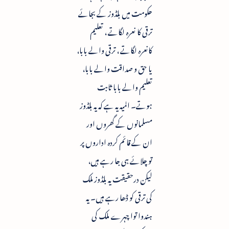
حکومت میں بلڈوز کے بجائے
ترقی کا نعرہ لگاتے ، تعلیم
کانعرہ لگاتے ، ترقی والے بابا،
یا حق و صداقت والے بابا،
تعلیم والے بابا ثابت
ہوتے۔ المیہ یہ ہے کہ یہ بلڈوز
مسلمانوں کے گھروں اور
ان کے قائم کردہ اداروں پر
تو چلائے ہی جا رہے ہیں،
لیکن درحقیقت یہ بلڈوز ملک
کی ترقی کو ڈھا رہے ہیں۔ یہ
ہندوا توا چہرے ملک کی