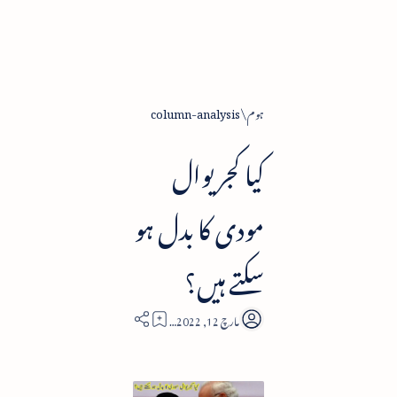
ہوم
column-analysis
کیا کجریوال
مودی کا بدل ہو
سکتے ہیں؟
9