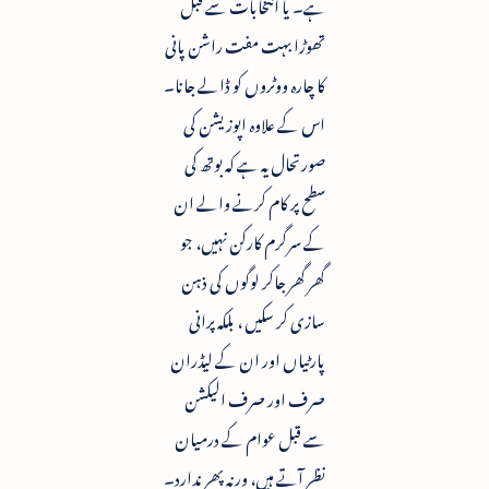
ہے۔ یا انتخابات سے قبل
تھوڑا بہت مفت راشن پانی
کا چارہ ووٹروں کو ڈالے جانا۔
اس کے علاوہ اپوزیشن کی
صورتحال یہ ہے کہ بوتھ کی
سطح پر کام کرنے والے ان
کے سرگرم کارکن نہیں، جو
گھر گھر جاکر لوگوں کی ذہن
سازی کر سکیں ، بلکہ پرانی
پارٹیاں اور ان کے لیڈران
صرف اور صرف الیکشن
سے قبل عوام کے درمیان
نظر آتے ہیں، ورنہ پھر ندارد۔