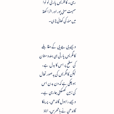
رہی۔ کانگریس پارٹی کو گوا
سمیت منی پور اور اترا کھنڈ
میں منہ کی کھانی پڑی۔
ویسے بی جے پی کے مقابلے
کانگریس پارٹی ہی ہندوستان
کی سطح پر اس کا بدل ہے ،
لیکن کانگریس کی یہ صورتحال
ہو چکی ہے کہ دن بدن اس
کی زمین کھسکتی جارہی ہے۔
ویسے راہول گاندھی ، پرینکا
گاندھی نے ہاتھرس، اناؤ