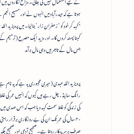
کے لیے استعمال نہیں کی جاتی۔ مزاح نگاروں میں ان
ہوتا ہے کہ حیدرآباد میں انہوں نے اور مسیح انجم نے 
"کہہ کر خود کو ‘ زعفران زار ’ بنالیا۔ میں پرویز ید 
کہنا پسند کروں گا۔ اور مزید ایک مصرع ( ترمیم کے
جس مال کے تاجر ہیں وہی مال برآمد
۴۰ سال کی عمر تک ان کی بے روزگاری برقرار رہتی 