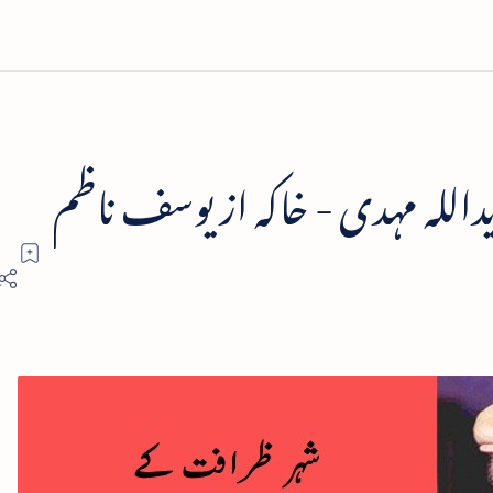
اللہ مہدی - خاکہ از یوسف ناظم