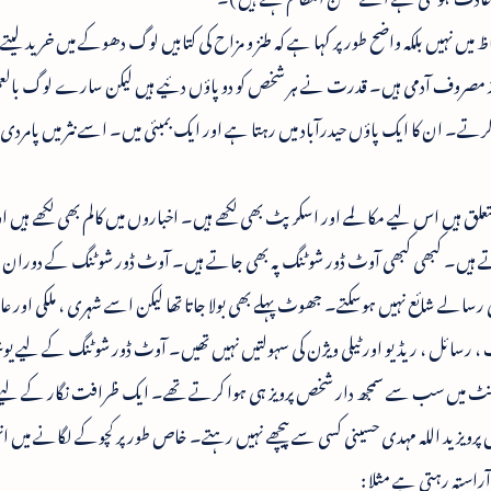
نہیں بلکہ واضح طور پر کہا ہے کہ طنز و مزاح کی کتابیں لوگ دھوکے میں خرید لیتے ہ
ویز مصروف آدمی ہیں۔ قدرت نے ہر شخص کو دو پاؤں دئیے ہیں لیکن سارے لوگ بالع
کرتے۔ ان کا ایک پاؤں حیدرآباد میں رہتا ہے اور ایک بمبئی میں۔ اسے نثر میں پامردی 
 ہیں اس لیے مکالمے اور اسکرپٹ بھی لکھے ہیں۔ اخباروں میں کالم بھی لکھے ہیں ا
ڑتے ہیں۔ کبھی کبھی آوٹ ڈور شوٹنگ پہ بھی جاتے ہیں۔ آوٹ ڈور شوٹنگ کے دوران ا
الے شائع نہیں ہوسکتے۔ جھوٹ پہلے بھی بولا جاتا تھا لیکن اسے شہری ، ملکی اور عالم
 رسائل ، ریڈیو اور ٹیلی ویژن کی سہولتیں نہیں تھیں۔ آوٹ ڈور شوٹنگ کے لیے ی
ں اس یونٹ میں سب سے سمجھ دار شخص پرویز ہی ہوا کرتے تھے۔ ایک ظرافت نگار کے لیے 
 پرویز ید اللہ مہدی حسینی کسی سے پیچھے نہیں رہتے۔ خاص طور پر کچوکے لگانے میں ان
استہ رہتی ہے مثلا :