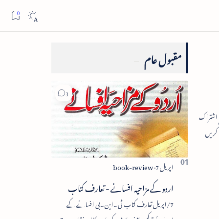
مقبول عام
اردو کے مزاحیہ افسانے - تعارف کتاب
7/اپریل تعارف کتاب ٹی۔این۔بی افسانے کے
اجزائے ترکیبی یعنی پلاٹ، کردار، مکالمہ، نقطۂ عروج،