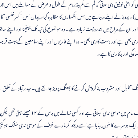
 ہی کو اتنی توفیق دی ہوتی کہ کم سے کم بیڈروم کے طول و عرض کے معاملے میں اس قد
ی ہیں )۔ پرویز نے اپنے دیباچے میں جس انکساری کا مظاہرہ کیا۔ یہاں اس ‘ کسر نفسی ’ کا
اور ان کے مزاح میں اندرونیت زیادہ ہے۔ وہ موضوع کی تہہ تک پہنچنا اور اپنے ساتھ
وا داری بھی ہے اور دست کاری بھی۔ وہ اپنے قاریوں اور اپنے سامعین کے بہت قر
 سادگی اور پرکاری کا ہے۔
نگ محلول اور مشروب بناکر پیش کرنے کا ڈھنگ پرویز جانتے ہیں۔ حیدرآباد کے تعلق 
" جس قدرتی ندی کے کنارے یہ شہر بسا ہے وہ عرف عام میں موسیٰ ندی کہلاتی ہے اور کسی زمانے میں برس ک
ک دوسرے کا خون بہایا ہے اسے دیکھ کر مارے خوف کے موسیٰ ندی خشک ہوگ
زیادہ بہتی ہے "۔۔