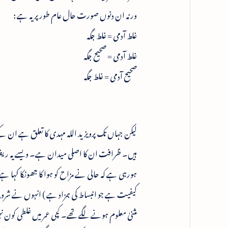
ورنہ ان دنوں صورت حال عام طور پر یہ ہے :
غلط آدمی = غلط جگہ
غلط آدمی = صحیح جگہ
صحیح آدمی = غلط جگہ
لیکن جہاں تک پرویز ید اللہ مہدی کا تعلق ہے ان 
ہیں۔ ظرافت ان کا اصلی میدان ہے۔ ویسے یہ ریفری
ہورہی ہے کہ حالی نے مزاح کو ہوا کا جھونکا کہا ہ
کیفیت ہے جو انبساط کی ہمزاد ہے ) انہوں نے شرو
مثنیٰ معلوم ہونے لگے تھے۔ کچی عمر میں غلطی کون ن