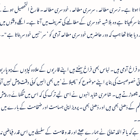
ہوتا ہے۔ نرسری مطالعہ ، سرسری مطالعہ ، خود سری مطالعہ۔ فارغ التحصیل ہونے کے
ا سر کھپاتا ہے وہ بلا شبہ خود سری کے مطالعے کی تعریف میں آتا ہے۔ اگلے وقتوں میں
ر دیا جاتا تھا جب کہ دور حاضر میں خود سری مطالعہ آدمی کو ‘ سر ’ نہیں خود سر بناتا ہے "۔
ع و فراخ آدمی ہیں۔ لباس بھی فراخ پہنتے ہیں اپنے قاریوں کے علاوہ کپڑوں کے بیوپاری
خصوصیت کی بنا پر اپنے موضوع کو ‘ پھیلانے ’ میں بھی انہیں کوئی دقت پیش نہیں آت
ے تشنہ چھوڑتے ہیں۔ شاعری شاید انہوں نے اسی لیے ترک کی کہ اس میں تنگنائے درپ
لم کے دَھنی بھی ہیں اور دُھنی بھی۔ پرویز اپنی جسامت اور ضخامت کے بارے میں خو
’۔۔
ے کہ یا تو اللہ تعالیٰ نے ہمارے حبثے اور قد و قامت کے سلسلے میں اس قدر فیاضی نہ د