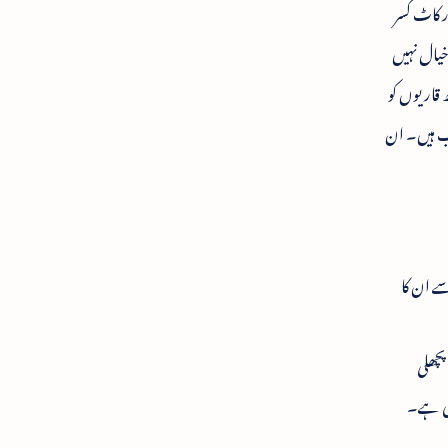
ر کاٹ کسر
 خیال نہیں
 قاریوں کو
یب ہیں۔ ان
سے ان کا
ے ۱۲ مہینے بہتی تھی لیکن پچھلی
ئی ہے۔