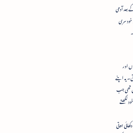
 بعد آدمی
 خود سری
۔
وں اور
ی۔ یہ اپنے
یش تھی جب
د لکھتے
کھائی ہوتی