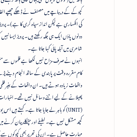
کچوکے کے دیباچے میں مصنف نے ڈھکے چھپے الفاظ میں 
کی انکساری ہے لیکن انداز سپاہ گری کا ہے )۔ پر
دونوں پاؤں ایک ہی جگہ رکھتے ہیں۔ پرویز ایسا نہیں 
شاعری میں آبلہ پائی کہا جاتا ہے۔
انہوں نے صرف مزاح نہیں لکھا ہے فلموں سے متعلق
کام مقررہ وقت پر پابندی کے ساتھ انجام دینے پ
واقعات زیادہ ہوتے ہیں۔ ان واقعات کے بغیر فلمی رس
پھیلانے کے لیے اتنے وسائل نہیں تھے۔ اخبارات ،
(UNIT) کو باہر لے جایا جاتا ہے۔ کہتے ہی
کچھ مشکل نہیں ہے۔ لطیفے اور چٹکلے بیان کرنے میں
مہارت حاصل ہے۔ ان کی تحریر بھی کچوکوں سے آر