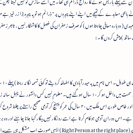
 سے پہلے باریش ہونے کا رواج ذرا کم ہی تھا۔ میں اسے سازش تو نہیں کہتا لیکن مجھے
باہمی معاہدے کے نتیجے میں اپنے اپنے چہروں پر " ذرا نم ہو تو یہ چہرہ بڑا زر خیز ہے 
اللہ مہدی ( دوبارہ معافی چاہتا ہوں ) کو صرف زعفران کی فصل کا کاشتکار نہیں ، تاجر زع
 ساتھ ) پیش کروں گا۔ :
پرویز ید اللہ مہدی (
رانگ سائیڈ ، چل رہے ہیں کیوں کہ انہیں عمر کی غلط سمت میں داخل ہو کر ۱۰ سال ہوگئے ہیں۔ معلوم نہیں کس دانشور نے
کی زندگی کو غلط سمت کہہ دیا جب کہ اس صدی میں اور خاص طور پر اس ملک میں ۴۰ سال کی عمر کو پہنچ کر آدمی صحیح راستے پ
ہے۔ اس دوران آدمی جو کام کرتا ہے اسے روزگار نہیں بیگار کہا جانا چاہئے اور وہ برسر
صرف برسرپیکار رہتا ہے۔ صحیح آدمی اور صحیح جگہ پر (Right Person at the right place ) ایسی صورت اب 