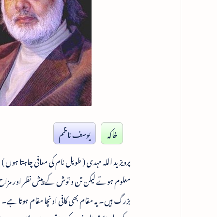
خاکہ
یوسف ناظم
پرویز ید اللہ مہدی ( طویل نام کی معافی چاہتا ہوں
بزرگ ہیں۔ یہ مقام بھی کافی اونچا مقام ہوتا ہے۔ ا