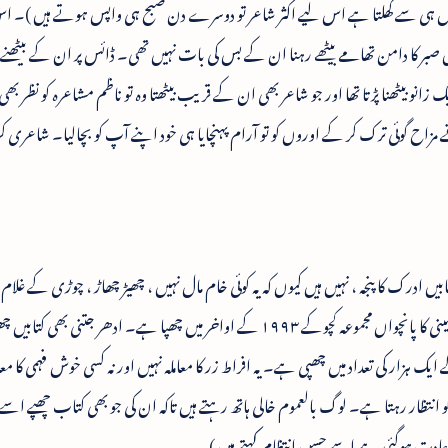
ہ مشکل ہی سے کھلتا ہے اس لیے اکثر شاعر تو دوسرے دن صبح ہی واپس ہوتے ہیں )۔
صبر کا دامن تھامے بیٹھے رہنا ان کے بس کی بات نہیں تھی۔ ڈائس پر ان کے بیٹھن
 زانو بیٹھنا پڑتا تھا اور جو شاعر بھی ان کے قریب بیٹھتا وہ تو ناظم مشاعرہ کو نظر بھی 
نے مزاح گوئی ترک کر کے اوروں کو تو آرام پہنچایا ہی خود اپنے آپ کو بچالیا۔ شاعری
یں ادرک کا پنجہ ، نہیں ہیں کیوں کہ یہ کوئی خام مال نہیں ، چھیڑ چھاڑ ، چوڑی کے غلام ، 
میں اور ٹائیں ٹائیں فش کے بعد پرویز ید اللہ مہدی حسینی کا پانچواں مجموعہ کچوکے ۱۹۹۳ کے اواخر میں چھپا ہے۔ ادھر جت
تی لیکن کچوکے ایک ہزار کی تعداد میں چھپی ہے۔ یہ افراط زر کا معاملہ نہیں اور نہ کسی خوش فہمی کا م
وں کو انتظار رہتا ہے۔ لوگ بالعموم خالی ہاتھ رہتے ہیں تاکہ ان کی جو بھی کتاب چھپے اس
کی عادت ہوگئی ہے اسے حسن انتظام کہتے ہیں )۔