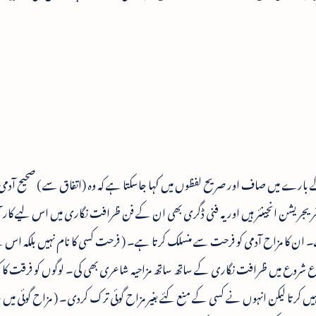
کے بارے میں صاف اور صریح لفظوں میں کہا جاسکتا ہے کہ وہ (اتفاق سے ) صحیح آدمی 
جریشن انجینئر ہیں اور یہ فنی ڈگری بھی ان کے فن ظرافت نگاری میں اس لیے کار آ
ے۔ ان کا مزاح آدمی کو فرحت سے منسلک کرتا ہے۔ ( فرحت کسی کا نام نہیں بلکہ اس س
ع شروع میں ظرافت نگاری کے ساتھ ساتھ مزاحیہ شاعری بھی کی۔ لوگوں کو فرقت کا ک
ہیں کرتا لیکن انہوں نے کسی کے منع کئے بغیر مزاح گوئی ترک کردی۔ ( مزاح گوئی میں 