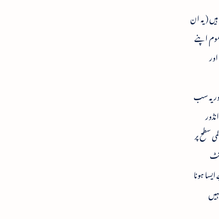
یں ( یہ ان
موم اپنے
اور
ور یہ سب
نڈور
ی سطح پر
ونٹ
ایسا ہونا
ہیں