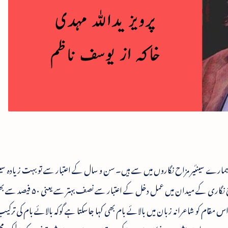
 ) ہمارے سینئیر مزاح نگاروں میں سے ہیں۔ سن و سال کے اعتبار سے تو بہت زیادہ سینئ
معلوم ہوتے لیکن تن و توش کے پیش نظر اور مزاح نگاری کے میدان میں عمل دخل 
س مقام کو شاعرانہ زبان میں بالائے بام بھی کہا جاسکتا ہے گوکہ بالائے بام کی ترکی