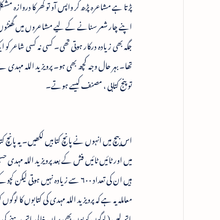
پڑتا ہے مشاعرہ پڑھ کر واپس آو تو گھر کا درواز
اپنے چار شعر سنانے کے لیے مشاعروں میں گھنٹوں 
جگہ بھی زیادہ درکار ہوتی تھی۔ کسی نہ کسی شاعر کو ایک
تھا۔ بہر حال وجہ کچھ بھی ہو۔ پرویز ید اللہ مہدی 
تو پنج کتابی ، مصنف کیسے ہوتے۔
اس بیچ میں انہوں نے پانچ کتابیں لکھیں۔ یہ پانچ کتاب
ہیں ان کی تعداد ۶۰۰ سے زیادہ نہیں ہو
معاملہ یہ ہے کہ پرویز ید اللہ مہدی کی کتابوں کا لوگ
ہاتھ لیں ( لوگوں کو یوں بھی یہاں خالی ہاتھ رہنے 