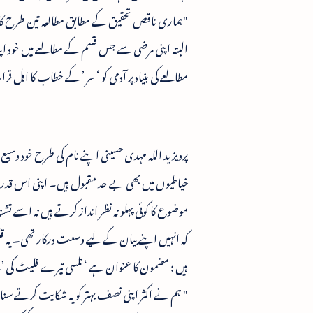
"ہماری ناقص تحقیق کے مطابق مطالعہ تین طرح کا 
البتہ اپنی مرضی سے جس قسم کے مطالعے میں خود اپن
مطالعے کی بنیاد پر آدمی کو ‘ سر ’ کے خطاب کا اہل قرا
پرویز ید اللہ مہدی حسینی اپنے نام کی طرح خود وسی
خیاطیوں میں بھی بے حد مقبول ہیں۔ اپنی اس قدرتی 
موضوع کا کوئی پہلو نہ نظر انداز کرتے ہیں نہ اس
کہ انہیں اپنے بیان کے لیے وسعت درکار تھی۔ یہ ق
ہیں : مضمون کا عنوان ہے ‘ تلسی تیرے فلیٹ کی 
" ہم نے اکثر اپنی نصف بہتر کو یہ شکایت کرتے سنا ہ