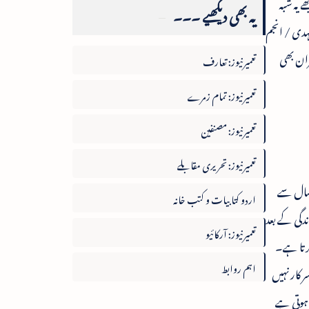
 یہ شبہ
یہ بھی دیکھیے ۔۔۔
مہدی / انجم
فران بھی
تعمیرنیوز: تعارف
تعمیرنیوز: تمام زمرے
تعمیرنیوز: مصنفین
تعمیرنیوز: تحریری مقابلے
 میری مجبوری یہ ہے کہ یہ نام ہے ہی طویل۔ اس نام میں یہ حیدرآبادی کا اضافہ کردیتے تو کوئی تسمہ لگا نہ رہتا ) پہلے ۱۰ سال سے
اردو کتابیات و کتب خانہ
 چہل سالہ زندگی کے بعد
تعمیرنیوز: آرکائیو
ر چلنا شروع کرتا ہے۔
اہم روابط
 کار نہیں
مشکل ہی سے پیدا ہوتی ہے