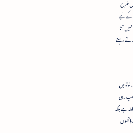
 اس طرح
ے کے لیے
نہیں آتا
 کرتے رہتے
توتو میں
نی بھی کتابیں چھپ رہی
عاملہ ہے بلکہ
ے ہاتھوں