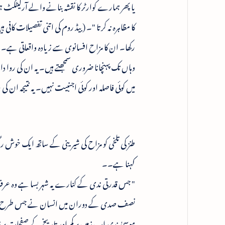
یا پھر ہمارے کوارٹر کا نقشہ بنانے والے آرکیٹکٹ
کا مظاہرہ نہ کرتا "۔ ( بیڈ روم کی اتنی تفصیلات کاف
رکھا۔ ان کا مزاح افسانوی سے زیادہ واقعاتی ہے۔ 
وہاں تک پہنچانا ضروری سمجھتے ہیں۔ یہ ان کی ر
میں کوئی فاصلہ اور کوئی اجنبیت نہیں۔ یہ نتیجہ ان کی
طنز کی تلخی کو مزاح کی شیرینی کے ساتھ ایک خوش ر
کہنا ہے۔۔
نصف صدی کے دوران میں انسان نے جس طرح ای
موسیٰ ندی اب زمین پر کم اور تاریخ کے صفحات پر 