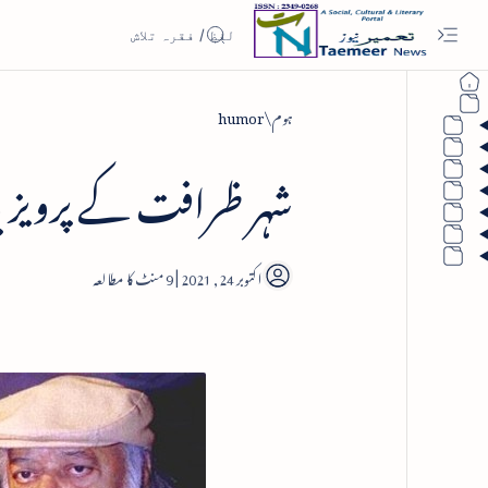
ہوم
humor
شہر ظرافت کے پرویز ید
9