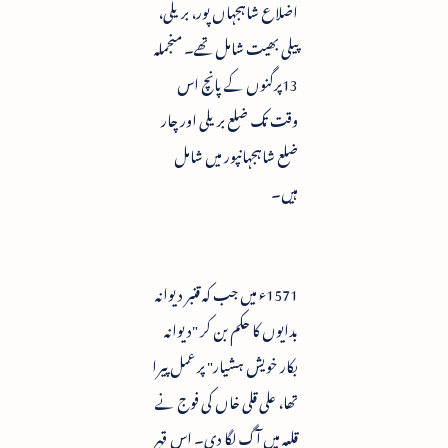
اضلاع شاہجہاں پور، بریلی،
پیلی بھیت شامل تھے۔ منجملہ
13پرگنوں کے پانچ اس
وقت تک ضلع بریلی اور چار
ضلع شاہجہانپور میں شامل
ہیں۔
1571ء میں جب کہ قنبر دیوانہ
بدایوں کا حکم بن کر "دیوانہ
بکار خویش ہشیار" پر عمل پیرا
تھا، علی قلی خاں کی فوج نے
قلعہ میں آگ لگا دی۔ اس قہر