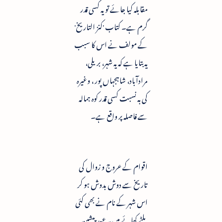
مقابلہ کیا جائے تو یہ کسی قدر
گرم ہے۔ کتاب 'کنز التاریخ'
کے مولف نے اس کا سبب
یہ بتایا ہے کہ یہ شہر، بریلی،
مرادآباد، شاہجہاں پور ، وغیرہ
کی بہ نسبت کسی قدر کوہ ہمالہ
سے فاصلہ پر واقع ہے۔
اقوام کے عروج و زوال کی
تاریخ سے دوش بدوش ہو کر
اس شہر کے نام نے بھی کئی
پلٹے کھائے ہیں۔ عہد پیشین