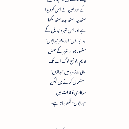
کے مورخین نے اس کو ویدا
مئو، بیدا مئو، بدھ مئو، لکھا
ہے اور اس تغیر و تبدیل کے
بعد 'بداؤں' اور پھر 'بدایوں'
مشہور ہوا۔ شہر کے بعض
قدیم الوضع لوگ اب تک
اپنی روز مرہ میں "بداؤں"
استعمال کرتے ہیں لیکن
سرکاری کاغذات میں
"بدایوں" لکھا جاتا ہے۔