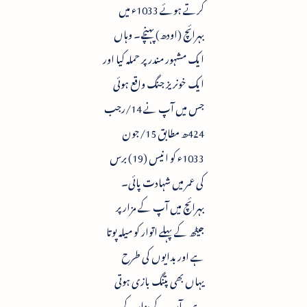
کرتے ہوئے 1033ء میں
بہرائچ (اودھ) پہنچے۔ وہاں
ایک مشہور مندر پر حملہ کیا اور
ایک خونریز جنگ واقع ہوئی
جس میں آپ نے 14/رجب
424ھ مطابق 15/جون
1033ء کو انیس (19) برس
کی عمر میں شہادت پائی۔
بہرائچ میں آپ کے مزار پر
جیٹھ کے پہلے اتوار کو میلہ پوتا
ہے اور بدایوں کی طرح
یہاں بھی پتنگ بازی ہوتی
ہے۔ آپ کے مزار کے