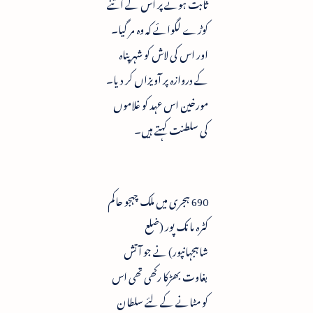
ثابت ہونے پر اس کے اتنے
کوڑے لگوائے کہ وہ مر گیا۔
اور اس کی لاش کو شہر پناہ
کے دروازہ پر آویزاں کر دیا۔
مورخین اس عہد کو غلاموں
کی سلطنت کہتے ہیں۔
690 ہجری میں ملک چہجو حاکم
کٹرہ مانک پور (ضلع
شاہجہانپور) نے جو آتش
بغاوت بھڑکا رکھی تھی اس
کو مٹانے کے لئے سلطان