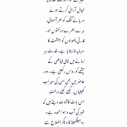
خیال آرائی کرتے ہوئے
دریائے گنگ کو بحر آسمانی،
ہرے بھرے درختوں اور
قدرتی پھولوں کو بہشت کا
سرمایۂ ناز بتایا ہے۔ قدرت ہر
زمانے میں اپنی فیاضی کے
چشمے کو رواں رکھتی ہے۔ دور
حاضر میں بھی اس کی سیراب
کھیتیاں، گھنے گھنے درخت
اس بات کا ثبوت دیتے ہیں کہ
شہر کی آب و ہوا عمدہ ہے۔
روہیلکھنڈ کا دیگر اضلاع سے