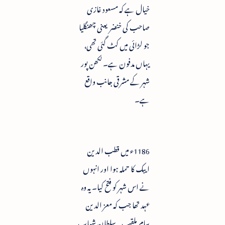
خیال ہے کہ مسعود غازی
صاحب کی خنضر یعنی چھنگلیا
جو لڑائی میں کٹ گئی تھی،
یہاں مدفون ہے۔ لکھن پور
شہر کے مشرقی جانب واقع
ہے۔
1186ء میں قطب الدین
ایبک کا حملہ ہوا اور انہوں
نے اس شہر کو فتح کیا۔ یہ وہ
عہد تھا جب کہ معز الدین
سام ملقب بہ سلطان شہاب