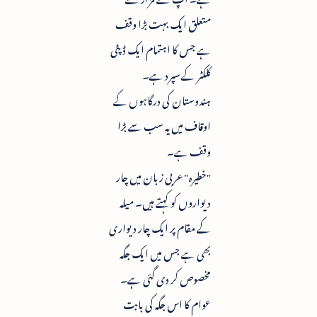
متعلق ایک بہت بڑا وقف
ہے جس کا اہتمام ایک ڈپٹی
کلکٹر کے سپرد ہے۔
ہندوستان کی درگاہوں کے
اوقاف میں یہ سب سے بڑا
وقف ہے۔
"خطیرہ" عربی زبان میں چار
دیواروں کو کہتے ہیں۔ میلہ
کے مقام پر ایک چار دیواری
بھی ہے جس میں ایک جگہ
مخصوص کر دی گئی ہے۔
عوام کا اس جگہ کی بابت