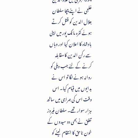
خلجی نے اپنے چچا سلطان
جلال الدین کو قتل کرتے
ہوئے کٹرہ مانک پور میں اپنی
بادشاہ کا اعلان کیا اور وہاں
سے رکن الدین کا مقابلہ
کرنے کے لئے جب دہلی کو
روانہ ہونے لگا تو اس نے
بدایوں میں قیام کیا۔ اس
وقت اس کی ہمراہی میں ساٹھ
ہزار سوار تھے۔ سلطان فیروز
تغلق نے بھی دو سیدوں کے
خون ناحق کا انتقام لینے کو