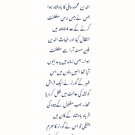
الدین محمود دہلی کا بادشاہ ہوا
جس نے بیس برس سلطنت
کرنے کے بعد 664ھ میں
انتقال کیا اور غیاث الدین
بلبن مسند آرا سے سلطنت
ہوا۔ جس زمانہ میں یہ بدایوں
آیا تھا انہیں دنوں میں اس
شہر کے گورنر نے ایک فراش
کو نشہ کی حالت میں قتل کر دیا
تھا۔ جب مقتول کے بیوہ کی
فریاد بادشاہ کے کان میں
پہنچی تو اس نے گورنر کا جرم