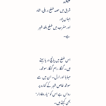
علیگڑھ
شرق میں حصہ ضلع بریلی، شاہ
جہاں پور
اور مغرب میں ضلع بلند شہر
ہے۔
اس ضلع میں پانچ دریا بہتے
ہیں۔ گنگا، رام گنگا، سوتھ،
مہابا اور ارل۔ ان میں سے
سوتھ خاص شہر کے کنارہ پر
رواں ہے اس کو "یار وفادار"
بھی کہتے ہیں۔