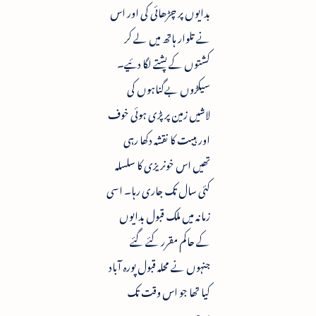
بدایوں پر چڑھائی کی اور اس
نے تلوار ہاتھ میں لے کر
کشتوں کے پشتے لگا دئیے۔
سیکڑوں بےگناہوں کی
لاشیں زمین پر پڑی ہوئی خوف
اور ہیبت کا نقشہ دکھا رہی
تھیں اس خونریزی کا سلسلہ
کئی سال تک جاری رہا۔ اسی
زمانہ میں ملک قبول بدایوں
کے حاکم مقرر کئے گئے
جنہوں نے محلہ قبول پورہ آباد
کیا تھا جو اس وقت تک
موجود ہے۔