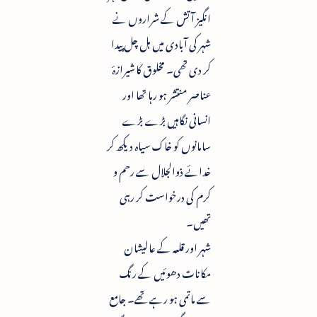
انگیز آتش کے شراروں نے
شہر کی آبادی میں ہل چل پیدا
کر دی تھی۔ مخلوق کا شیرازۂ
عناصر منتشر ہو رہا تھا اور
انسانی نگاہیں بڑے بڑے
سامانوں کو خاک سیاہ دیکھ کر
خدائے ذوالجلال سے رحم و
کرم کی درخواست کر رہی
تھیں۔
شہر اور قلعہ کے عالیشان
مکانات دھوئیں کے رنگ
سے ماتمی ہو رہے تھے۔ جامع