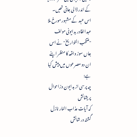
کے اندر ڈالی جاتی تھیں۔
اس عہد کے مشہور مورخ ملا
عبدالقادر بدایونی مولف
"منتخب التواریخ" نے اس
جاں سوز واقعہ کا منظر اپنے
ان دو مصرعوں میں پیش کیا
ہے:
چہ پرسی از بدایون وزاحوال
پریشانش
کہ آیات عذاب النار نازل
گشتہ در شانش