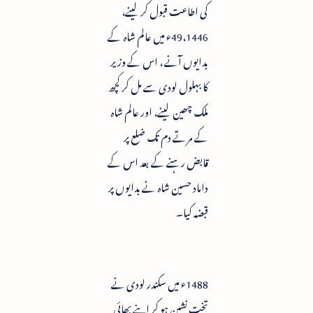
کی اطاعت قبول کر لینے،
49،1446ء میں عالم شاہ کے
بدایوں آنے ، اس کے وزیر
کا بہلول لودی سے مل کر کچھ
ملک چھین لینے، اور عالم شاہ
کے مرتے دم تک ضلع پر
قابض رہنے کے بعد اس کے
داماد حسین شاہ نے بدایوں پر
قبضہ کیا۔
1488ء میں سکندر لودی نے
تخت نشین ہو کر اپنے بھائی