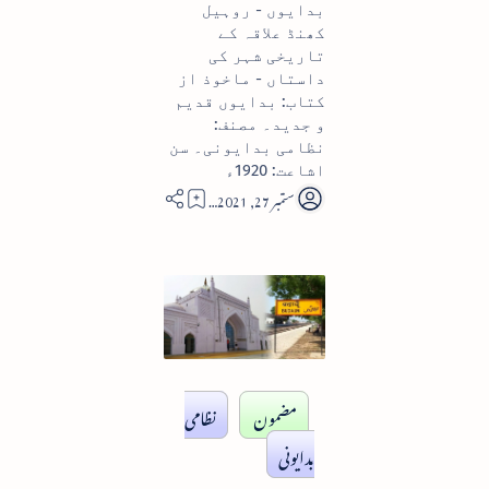
بدایوں - روہیل
کھنڈ علاقہ کے
تاریخی شہر کی
داستاں - ماخوذ از
کتاب: بدایوں قدیم
و جدید۔ مصنف:
نظامی بدایونی۔ سن
اشاعت: 1920ء
11
مضمون
نظامی
بدایونی