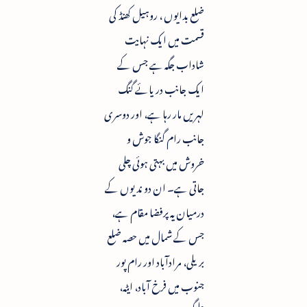
ضلع بدایوں ، روہیل کھنڈ کی
قسمت میں ایک نہایت
شاداب جگہ ہے جس کے
ایک جانب دریائے گنگ
لہریں مار رہا ہے، اور دوسری
جانب رام گنگا جوش و
خروش میں بہتی ہوئی چلی
جاتی ہے۔ ان دو ندیوں کے
درمیان یہ پرفضا مقام ہے،
جس کے شمال میں حصہ ضلع
بریلی، مرادآباد اور رام پور
جنوب میں فرخ آباد، ایٹہ،