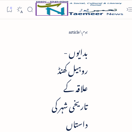
ہوم
article
بدایوں -
روہیل کھنڈ
علاقہ کے
تاریخی شہر کی
داستاں