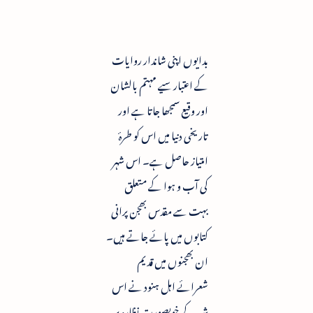
بدایوں اپنی شاندار روایات
کے اعتبار سیے مہتم بالشان
اور وقیع سمجھا جاتا ہے اور
تاریخی دنیا میں اس کو طرۂ
امتیاز حاصل ہے۔ اس شہر
کی آب و ہوا کے متعلق
بہت سے مقدس بھجن پرانی
کتابوں میں پائے جاتے ہیں۔
ان بھجنوں میں قدیم
شعرائے اہل ہنود نے اس
شہر کے خوبصورت نظارہ پر