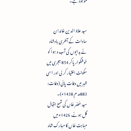
سید علاؤ الدین خاندان
سادات کے آخری بادشاہ
نے بدایوں کی آب و ہوا کو
خوشگوار پاکر 854 ہجری میں
سکونت اختیار کر لی اور اسی
شہر میں وفات پائی (وفات:
883ھ م 1438ء)۔
سید خضر خاں کی شمع اقبال
گل ہونے، 1426ء میں
مہابت خاں کا مبارک شاہ