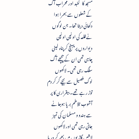
مسجد کا گنبد اور محراب آگ
کے شعلوں سے بھرا ہوا
دکھائی دیتا تھا۔ جن لوگوں
نے قلعہ کی اونچی اونچی
دیواروں پر پہنچ کر پناہ لینی
چاہی تھی ان کے پیچھے آگ
سلگ رہی تھی۔ لاکھوں
لوگ فصیل سے نیچے گر کر دم
توڑ رہے تھے۔ بیقراری کا پر
آشوب تلاطم برپا ہوجانے
سے ہندو و مسلمان کی تمیز
جاتی رہی تھی اور لاکھوں
لاشیں گاڑیوں میں بھر کر دریا