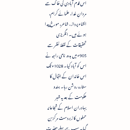
اس قدم آبادی کی خاک سے
مردانِ خدا، علمائے کرام،
انشاء پرداز ، شاعر، مورخ پیدا
ہوئے ہیں۔ انگریزی
تحقیقات کے نقطۂ نظر سے
905ء میں بدھ نامی راجہ نے
اس کو آباد کیا۔ 1028ء تک
اس خاندان کے اقبال کا
ستارہ روشن رہا۔ ہندو
حکومت کے بعد یہ شہر
بہادران اسلام کے شجاعانہ
حملوں کا زبردست مرکز بن
گیا۔ سب سے پہلے حضرت