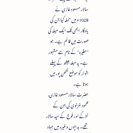
سالار مسعود غازی نے
1028ء میں حملہ کیا جن کی
یادگار ابھی تک ایک میلہ کی
صورت میں قائم ہے۔ جو
"حظیرہ" کے نام سے مشہور
ہے۔ یہ میلہ جیٹھ کے پہلے
اتوار کو موضع لکھن پور میں
ہوتا ہے۔
حضرت سالار مسعود غازی،
محمود غزنوی کی بہن کے
لڑکے اور فوج کے سپہ سالار
تھے۔ بدایوں وغیرہ میں جہاد