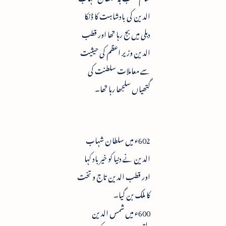
الدین کی بادشاہت کا ڈنکا
دہلی میں بج رہا تھا اور قطب
الدین وزیر اعظم کی حیثیت
سے معاملات سلطنت کی
گتھیاں سلجھا رہا تھا۔
602ء میں سلطان شہاب
الدین نے دنیا کو خیرباد کہا
اور قطب الدین تاج و تخت
کا ملک بن گیا۔
600ء میں شمس الدین