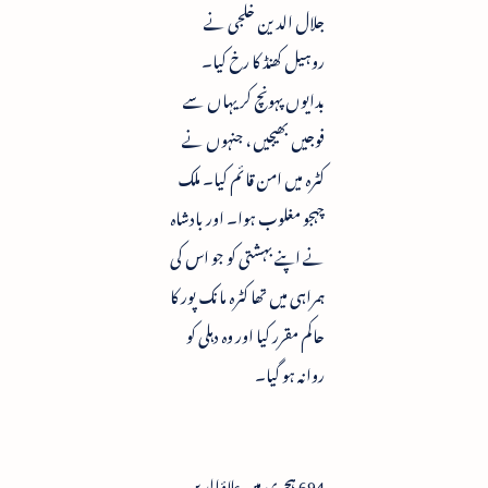
جلال الدین خلجی نے
روہیل کھنڈ کا رخ کیا۔
بدایوں پہونچ کر یہاں سے
فوجیں بھیجیں ، جنہوں نے
کٹرہ میں امن قائم کیا۔ ملک
چہجو مغلوب ہوا۔ اور بادشاہ
نے اپنے بہشتی کو جو اس کی
ہمراہی میں تھا کٹرہ مانک پور کا
حاکم مقرر کیا اور وہ دہلی کو
روانہ ہو گیا۔
694 ہجری میں علاؤالدین