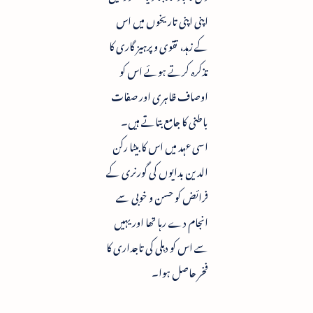
اپنی اپنی تاریخوں میں اس
کے زہد، تقوی و پرہیز گاری کا
تذکرہ کرتے ہوئے اس کو
اوصاف ظاہری اور صفات
باطنی کا جامع بتاتے ہیں۔
اسی عہد میں اس کا بیٹا رکن
الدین بدایوں کی گورنری کے
فرائض کو حسن و خوبی سے
انجام دے رہا تھا اور یہیں
سے اس کو دہلی کی تاجداری کا
فخر حاصل ہوا۔