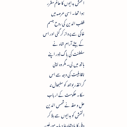
التمش بدایوں کا حاکم مقرر
ہوا تھا۔ اسی عرصہ میں
قطب الدین کی روح جسم
خاکی سے پرواز کر گئی اور اس
کے بیٹے آرام شاہ نے
سلطنت کی باگ ڈور اپنے
ہاتھ میں لی۔ مگر وہ اپنی
ناقابلیت کی وجہ سے اس
گرانقدر بوجھ کو سنبھال نہ
سکا۔ حکومت کے ارباب
حل و عقد نے شمس الدین
التمش کو بدایوں سے بلا کر
دہلی کا بادشاہ بنا دیا۔ مورخین