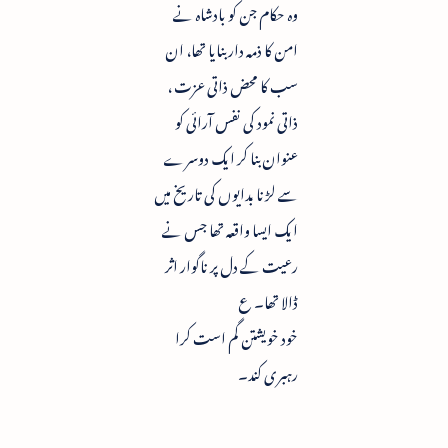
وہ حکام جن کو بادشاہ نے
امن کا ذمہ دار بنایا تھا، ان
سب کا محض ذاتی عزت ،
ذاتی نمود کی نفس آرائی کو
عنوان بنا کر ایک دوسرے
سے لڑنا بدایوں کی تاریخ میں
ایک ایسا واقعہ تھا جس نے
رعیت کے دل پر ناگوار اثر
ڈالا تھا۔ ع
خود خویشتن گم است کرا
رہبری کند۔