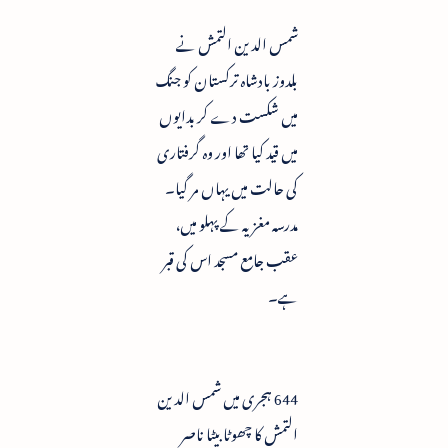
شمس الدین التمش نے
بلدوز بادشاہ ترکستان کو جنگ
میں شکست دے کر بدایوں
میں قید کیا تھا اور وہ گرفتاری
کی حالت میں یہاں مر گیا۔
مدرسہ مغزیہ کے پہلو میں،
عقب جامع مسجد اس کی قبر
ہے۔
644 ہجری میں شمس الدین
التمش کا چھوٹا بیٹا ناصر