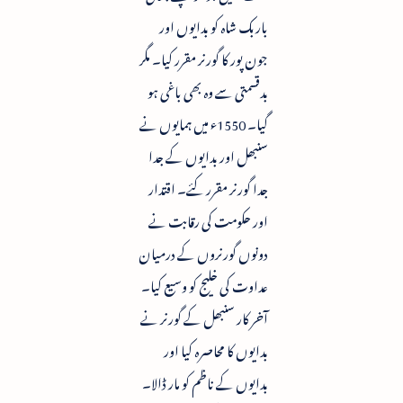
باربک شاہ کو بدایوں اور
جون پور کا گورنر مقرر کیا۔ مگر
بدقسمتی سے وہ بھی باغی ہو
گیا۔ 1550ء میں ہمایوں نے
سنبھل اور بدایوں کے جدا
جدا گورنر مقرر کئے۔ اقتدار
اور حکومت کی رقابت نے
دونوں گورنروں کے درمیان
عداوت کی خلیج کو وسیع کیا۔
آخر کار سنبھل کے گورنر نے
بدایوں کا محاصرہ کیا اور
بدایوں کے ناظم کو مار ڈالا۔