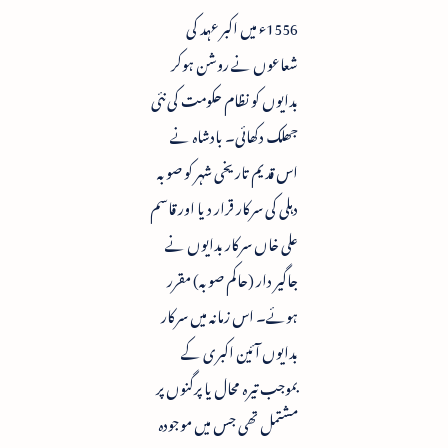
1556ء میں اکبر عہد کی
شعاعوں نے روشن ہوکر
بدایوں کو نظام حکومت کی نئی
جھلک دکھائی۔ بادشاہ نے
اس قدیم تاریخی شہر کو صوبہ
دہلی کی سرکار قرار دیا اور قاسم
علی خاں سرکار بدایوں نے
جاگیر دار (حاکم صوبہ) مقرر
ہوئے۔ اس زمانہ میں سرکار
بدایوں آئین اکبری کے
بموجب تیرہ محال یا پرگنوں پر
مشتمل تھی جس میں موجودہ