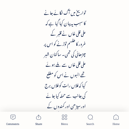
تواریخ میں آگ لگائے جانے
کا سبب یہ بیان کیا گیا ہے کہ
علی قلی خاں نے قنبر کے
غرور کا طلسم توڑنے کو اس پر
چڑھائی کی تھی۔ ساکنان شہر
علی قلی خاں سے ملے ہوئے
تھے انہوں نے اس کو مطلع
کیا کہ فلاں رات کو فلاں برج
کی جانب سے حملہ کیا جائے
اور سیڑھی اور کمندوں کے
ذریعہ سے مدد دیں گے تاکہ
فوج قلعہ میں آسانی سے داخل