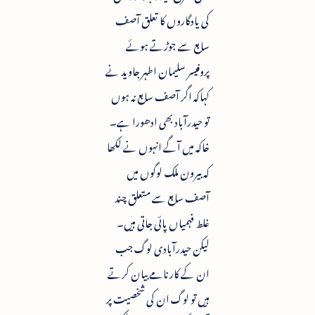
کی یادگاروں کا تعلق آصف
سابع سے جوڑتے ہوئے
پروفیسر سلیمان اطہر جاوید نے
کہاکہ اگر آصف سابع نہ ہوں
تو حیدرآباد بھی ادھورا ہے۔
خاکہ میں آگے انہوں نے لکھا
کہ بیرون ملک لوگوں میں
آصف سابع سے متعلق چند
غلط فہمیاں پائی جاتی ہیں۔
لیکن حیدرآبادی لوگ جب
ان کے کارنامے بیان کرتے
ہیں تو لوگ ان کی شخصیت پر