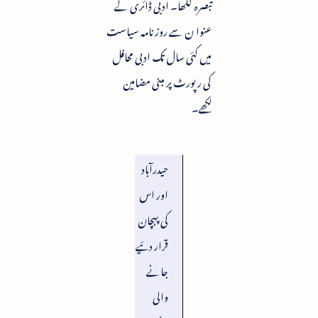
تبصرہ لکھا۔ ادبی ڈائری کے
عنوا ن سے روزنامہ سیاست
میں کئی سال تک ادبی محافل
کی رپورٹ پر مبنی مضامین
لکھے۔
حیدرآباد
اور اس
کی پہچان
قرار دئیے
جانے
والی