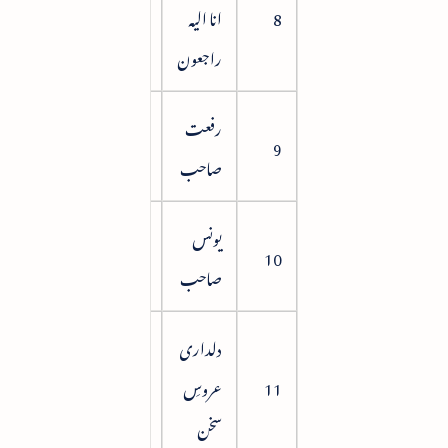
8
انا الیہ
90
راجعون
رفعت
107
9
صاحب
یونس
119
10
صاحب
دلداری
11
عروسِ
127
سخن