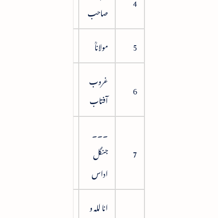
38
4
صاحب
5
مولاناؒ
50
غروب
63
6
آفتاب
۔۔۔
7
جنگل
76
اداس
انا للہ و