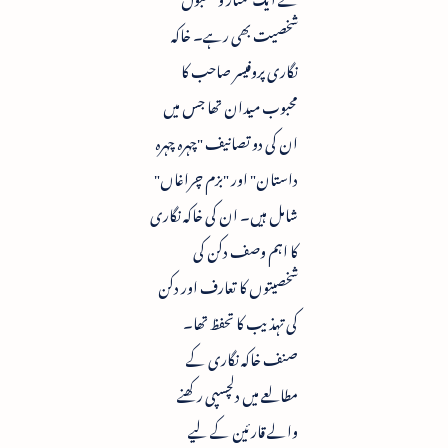
شخصیت بھی رہے۔ خاکہ
نگاری پروفیسر صاحب کا
محبوب میدان تھا جس میں
ان کی دو تصانیف "چہرہ چہرہ
داستان" اور "بزم چراغاں"
شامل ہیں۔ ان کی خاکہ نگاری
کا اہم وصف دکن کی
شخصیتوں کا تعارف اور دکن
کی تہذیب کا تحفظ تھا۔
صنف خاکہ نگاری کے
مطالعے میں دلچسپی رکھنے
والے قارئین کے لیے