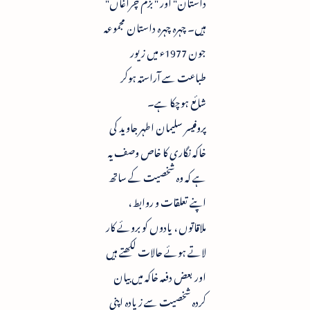
داستان" اور " بزم چراغاں"
ہیں۔ چہرہ چہرہ داستان مجموعہ
جون 1977ء میں زیور
طباعت سے آراستہ ہوکر
شائع ہوچکا ہے۔
پروفیسر سلیمان اطہر جاوید کی
خاکہ نگاری کا خاص وصف یہ
ہے کہ وہ شخصیت کے ساتھ
اپنے تعلقات و روابط ،
ملاقاتوں ، یادوں کو بروئے کار
لاتے ہوئے حالات لکھتے ہیں
اور بعض دفعہ خاکہ میں بیان
کردہ شخصیت سے زیادہ اپنی