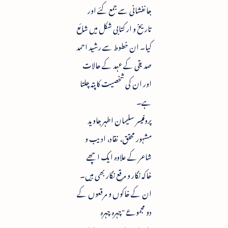
جانفشانی سے جمع کئے اور
تاریخ و ار کتابی شکل میں شائع
کیا۔ ان خطوط سے رشید احمد
صدیقی کے عہد کے حالات
اور ان کی شخصیت کا پتہ چلتا
ہے۔
پروفیسر سلیمان اطہر جاوید
مشہور محقق، نقاد، ادیب و
شاعر کے علاوہ ایک اچھے
خاکہ نگار و مرقع نگار بھی ہیں۔
ان کے خاکوں و مرقعوں کے
دو مجموعے "چہرہ چہرہ