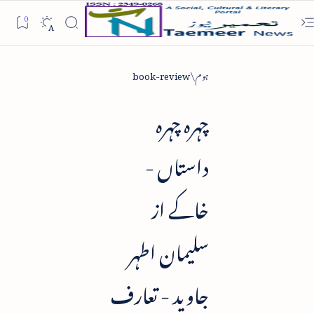
ہوم
book-review
چہرہ چہرہ
داستاں -
خاکے از
سلیمان اطہر
جاوید - تعارف