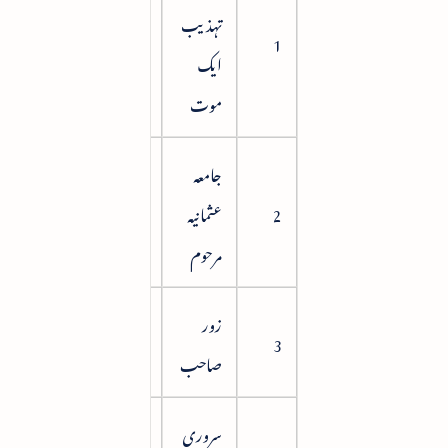
تہذیب
11
1
ایک
موت
جامعہ
2
عثمانیہ
20
مرحوم
زور
28
3
صاحب
سروری