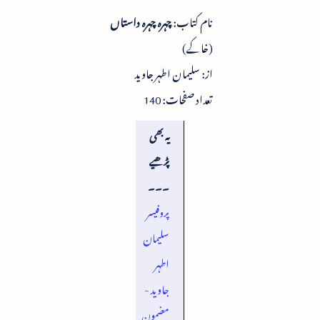
نام کتاب:
چہرہ چہرہ داستاں
(خاکے)
از: سلیمان اطہر جاوید
تعداد صفحات: 140
یہ بھی
پڑھیے
۔۔۔
پروفیسر
سلیمان
اطہر
جاوید -
مضمون