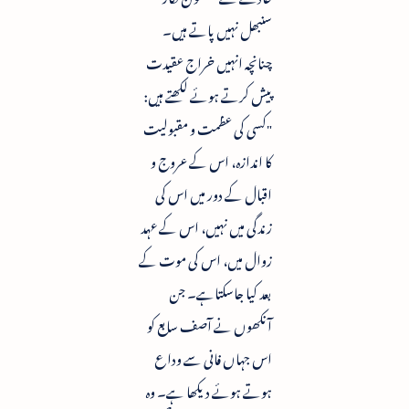
سنبھل نہیں پاتے ہیں۔
چنانچہ انہیں خراج عقیدت
پیش کرتے ہوئے لکھتے ہیں:
"کسی کی عظمت و مقبولیت
کا اندازہ، اس کے عروج و
اقبال کے دور میں اس کی
زندگی میں نہیں، اس کے عہد
زوال میں، اس کی موت کے
بعد کیا جاسکتاہے۔ جن
آنکھوں نے آصف سابع کو
اس جہاں فانی سے وداع
ہوتے ہوئے دیکھا ہے۔ وہ