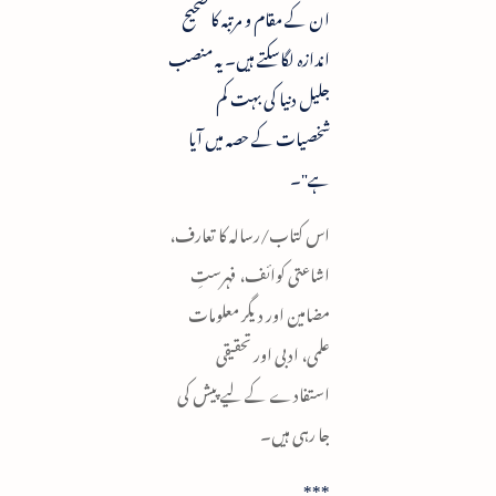
ان کے مقام و مرتبہ کا صحیح
اندازہ لگاسکتے ہیں۔ یہ منصب
جلیل دنیا کی بہت کم
شخصیات کے حصہ میں آیا
ہے"۔
اس کتاب/رسالہ کا تعارف،
اشاعتی کوائف، فہرستِ
مضامین اور دیگر معلومات
علمی، ادبی اور تحقیقی
استفادے کے لیے پیش کی
جا رہی ہیں۔
***