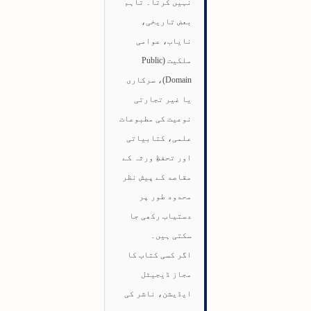
نہیں کرتا۔ تاہم
بعض تاریخی،
نایاب، عوامی
ملکیت (Public
Domain)، سرکاری
یا غیر تجارتی
نوعیت کی مطبوعات
علمی، کتابیاتی
اور تحفظِ ورثہ کے
مقاصد کے پیش نظر
محدود طور پر
دستیاب رکھی جا
سکتی ہیں۔
اگر کسی کتاب کا
مجاز ڈیجیٹل
ایڈیشن، ناشر کی