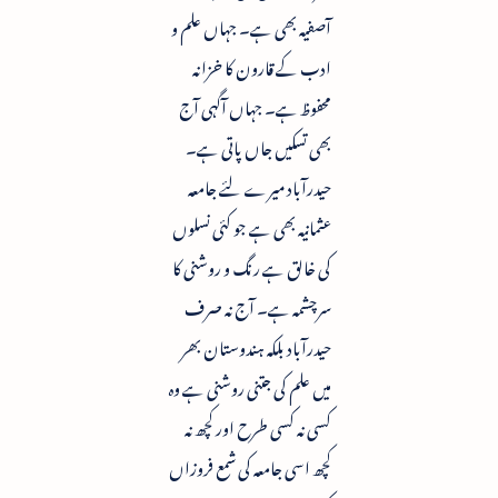
آصفیہ بھی ہے۔ جہاں علم و
ادب کے قارون کا خزانہ
محفوظ ہے۔ جہاں آگہی آج
بھی تسکیں جاں پاتی ہے۔
حیدرآباد میرے لئے جامعہ
عثمانیہ بھی ہے جو کئی نسلوں
کی خالق ہے رنگ و روشنی کا
سرچشمہ ہے۔ آج نہ صرف
حیدرآباد بلکہ ہندوستان بھر
میں علم کی جتنی روشنی ہے وہ
کسی نہ کسی طرح اور کچھ نہ
کچھ اسی جامعہ کی شمع فروزاں