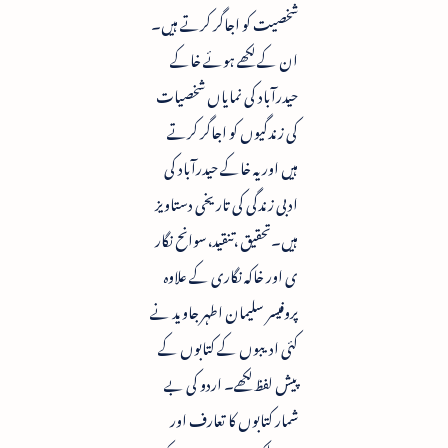
شخصیت کو اجاگر کرتے ہیں۔
ان کے لکھے ہوئے خاکے
حیدرآباد کی نمایاں شخصیات
کی زندگیوں کو اجاگر کرتے
ہیں اور یہ خاکے حیدرآباد کی
ادبی زندگی کی تاریخی دستاویز
ہیں۔تحقیق ،تنقید،سوانح نگار
ی اور خاکہ نگاری کے علاوہ
پروفیسر سلیمان اطہر جاوید نے
کئی ادیبوں کے کتابوں کے
پیش لفظ لکھے۔ اردو کی بے
شمار کتابوں کا تعارف اور