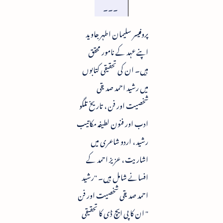
۔۔۔
پروفیسر سلیمان اطہر جاوید
اپنے عہد کے نامور محقق
ہیں۔ ان کی تحقیقی کتابوں
میں رشید احمد صدیقی
شخصیت اور فن ، تاریخ تلگو
ادب اور فنون لطیفہ مکاتیب
رشید ، اردو شاعری میں
اشاریت ، عزیز احمد کے
افسانے شامل ہیں۔ "رشید
احمد صدیقی شخصیت اور فن
" ان کا پی ایچ ڈی کا تحقیقی