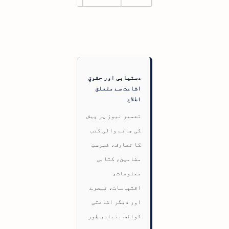
دستیابی اور حقوقِ
اشاعت سے متعلق
اطلاع
تعمیر نیوز پر پیش
کی جانے والی کتب
کا تعارف، فہرستِ
مضامین، کتابی
معلومات،
اقتباسات، تبصرے
اور دیگر اشاعتی
کوائف بنیادی طور