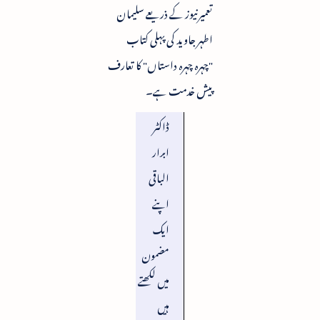
تعمیرنیوز کے ذریعے سلیمان
اطہر جاوید کی پہلی کتاب
"چہرہ چہرہ داستاں" کا تعارف
پیش خدمت ہے۔
ڈاکٹر
ابرار
الباقی
اپنے
ایک
مضمون
میں لکھتے
ہیں