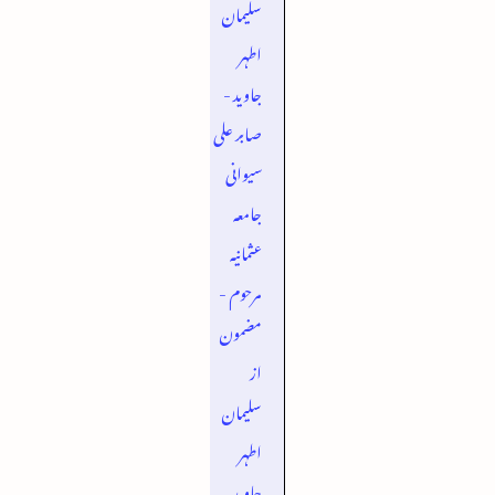
سلیمان
اطہر
جاوید -
صابر علی
سیوانی
جامعہ
عثمانیہ
مرحوم -
مضمون
از
سلیمان
اطہر
جاوید