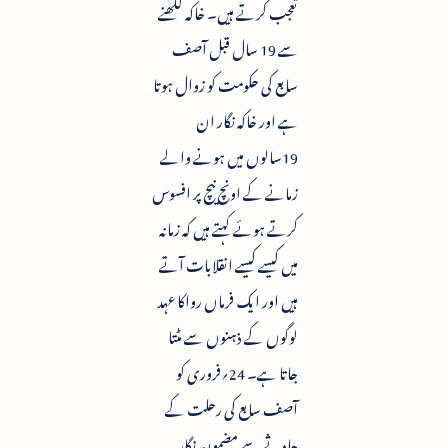
تعجب کرتے ہیں۔ خاکہ لکھنے
سے 19 سال قبل آصف
سابع کی حکومت کو زوال ہوتا
ہے اور خاکہ نگار ان
19سالوں میں ہونے والے
زمانے کے اونچ نیچ پر افسوس
کرتے ہوئے کہتے ہیں کہ زمانہ
میں کیسے کیسے انقلابات آتے
ہیں اور ایک فرماں رواکا عہد
لوگوں کے ذہنوں سے مٹتا
جاتا ہے۔ 24؍فروری کو
آصف سابع کی رحلت کے
حادثے سے مضمون نگار