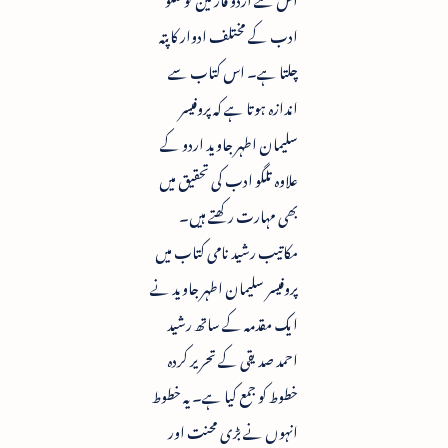
ادب کے مختلف ادوار کا پتہ
چلتا ہے۔ اس کتاب سے
اندازہ ہوتا ہے کہ پروفیسر
سلیمان اطہر جاوید اردو کے
علاوہ تلگو ادب کی تحقیق میں
بھی مہارت رکھتے ہیں۔
مکاتیب رشید نامی کتاب میں
پروفیسر سلیمان اطہر جاوید نے
ایک مقدمہ کے ساتھ رشید
احمد صدیقی کے تحریر کردہ
خطوط کو جمع کیا ہے۔ یہ خطوط
انہوں نے بڑی محنت اور