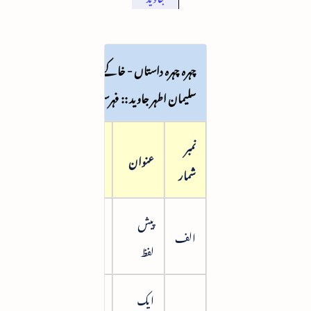
چہرہ چہرہ داستاں - خاکے از
سلیمان اطہر جاوید :: فہرست
نمبر
صفحہ
عنوان
شمار
نمبر
پیش
الف
8
لفظ
ایک