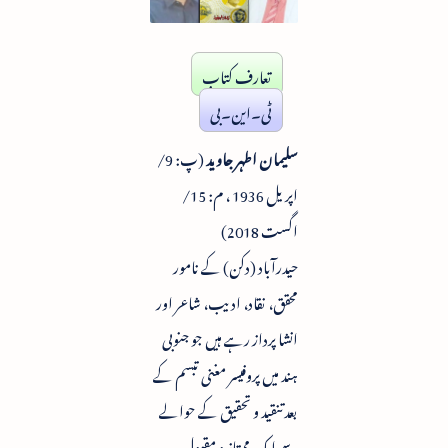
تعارف کتاب
ٹی۔این۔بی
سلیمان اطہر جاوید
(پ: 9/
اپریل 1936 ، م: 15/
اگست 2018)
حیدرآباد (دکن) کے نامور
محقق، نقاد، ادیب، شاعر اور
انشا پرداز رہے ہیں جو جنوبی
ہند میں پروفیسر مغنی تبسم کے
بعد تنقید و تحقیق کے حوالے
سے ایک ممتاز و مقبول