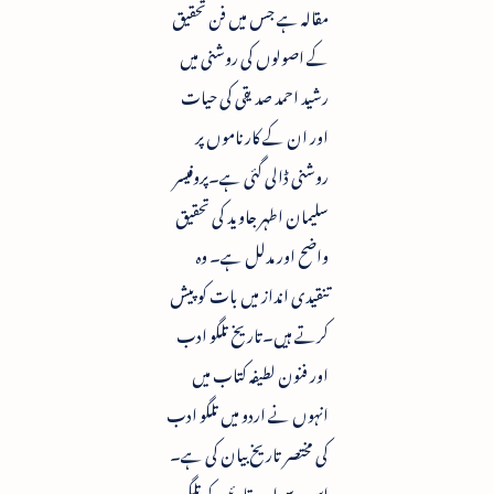
مقالہ ہے جس میں فن تحقیق
کے اصولوں کی روشنی میں
رشید احمد صدیقی کی حیات
اور ان کے کارناموں پر
روشنی ڈالی گئی ہے۔پروفیسر
سلیمان اطہر جاوید کی تحقیق
واضح اور مدلل ہے۔ وہ
تنقیدی انداز میں بات کو پیش
کرتے ہیں۔تاریخ تلگو ادب
اور فنون لطیفہ کتاب میں
انہوں نے اردو میں تلگو ادب
کی مختصر تاریخ بیان کی ہے۔
اس سے اردو قارئین کو تلگو