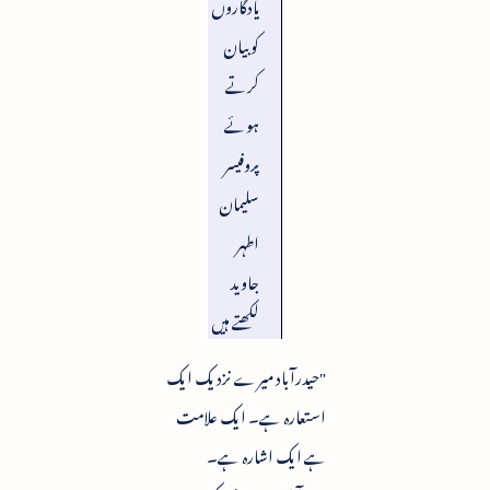
یادگاروں
کو بیان
کرتے
ہوئے
پروفیسر
سلیمان
اطہر
جاوید
لکھتے ہیں
"حیدرآباد میرے نزدیک ایک
استعارہ ہے۔ ایک علامت
ہے ایک اشارہ ہے۔