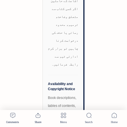
اشاعت کے حاملین
اگر کسی کتاب سے
متعلق وضاحت،
ترمیم، محدود
رسائی یا حذف کی
درخواست کرنا
چاہیں تو براہِ کرم
ادارتی ٹیم سے
رابطہ فرمائیں۔
Availability and
Copyright Notice
Book descriptions,
tables of contents,
bibliographical
information,