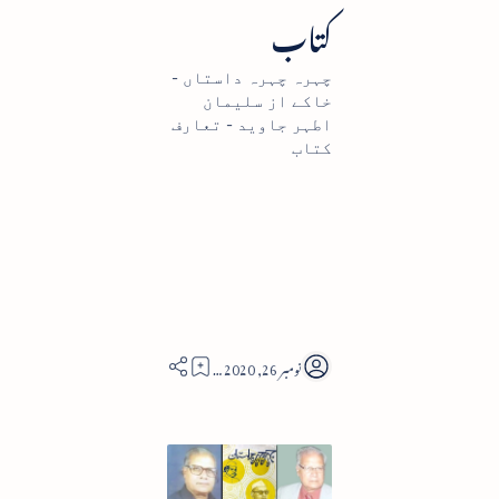
کتاب
چہرہ چہرہ داستاں -
خاکے از سلیمان
اطہر جاوید - تعارف
کتاب
5