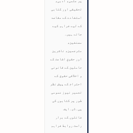
پر علمی، ادبی،
تحقیقی اور کتابی
استفادے کے مقاصد
کے لیے فراہم کیے
جاتے ہیں۔
مصنفین،
مترجمین، ناشرین
اور حقوقِ اشاعت کے
حاملین کے قانونی
و اخلاقی حقوق کے
احترام کے پیش نظر
تعمیر نیوز عمومی
طور پر کتابوں کی
پی۔ڈی۔ایف
فائلوں کے براہِ
راست روابط فراہم