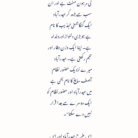
کی مرہون منت ہے اور ان
سب سے بڑھ کر حیدرآباد
ایک گنگاجمنی تہذیب کا نام
ہے جو بڑی دلنوازاوردلداہ
ہے۔ اپنا ایک وزن وقار اور
حجم رکھتی ہے۔ حیدرآباد
میرے نزدیک حضور نظام
آصف سابعؒ کا نام بھی ہے
میں حیدرآباد اور حضورنظام کو
ایک دوسرے سے جدا قرار
نہیں دے سکتا"۔
اس طرح حیدرآباد اور اس