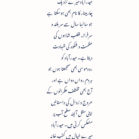
حیدرآباد میرے نزدیک
چارمینار کا نام بھی ہوسکتا ہے
جو سالہا سال سے سربلند و
سرفراز، قطب شاہوں کی
عظمت و شکوہ کی شہادت
دیتاہے۔ حیدرآباد کو
رودموسی بھی سمجھتا ہوں جو
ہردم رواں دواں ہے اور
آج بھی مختلف حکمرانوں کے
عروج و زوال کی داستانیں
اپنی مثل آئینہ سطح آب پر
منعکس کرتی ہیں۔ حیدرآباد
میرے خیال میں کتب خانہ