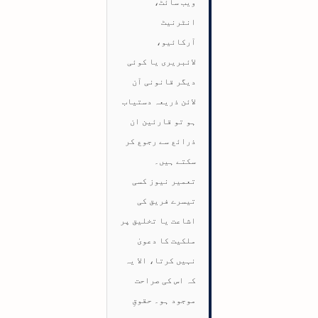
ویب سائٹ،
انٹرنیٹ
آرکائیو،
لائبریری یا کوئی
دیگر قانونی آن
لائن ذریعہ دستیاب
ہو تو قارئین ان
ذرائع سے رجوع کر
سکتے ہیں۔
تعمیر نیوز کسی
تیسرے فریق کی
اشاعت یا تخلیق پر
ملکیت کا دعویٰ
نہیں کرتا، الا یہ
کہ اس کی صراحت
موجود ہو۔ حقوقِ