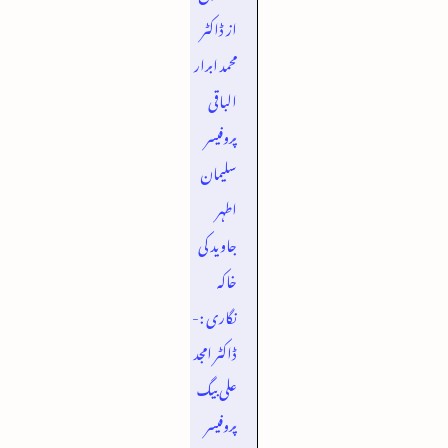
از ڈاکٹر
محمد ابرار
الباقی
پروفیسر
سلیمان
اطہر
جاوید کی
خاکہ
نگاری :-
ڈاکٹر امجد
علی بیگ
پروفیسر