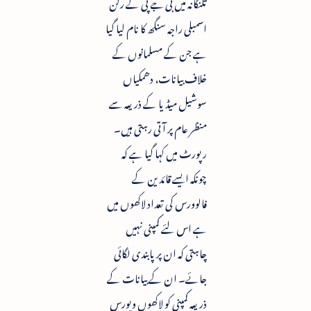
تلنگانہ میں بی جے پی کے رکن
اسمبلی راجہ سنگھ کا نام لیا گیا
ہے جن کے مسلمانوں کے
خلاف بیانات، دھمکیاں
سوشیل میڈیا کے ذریعہ سے
منظر عام پر آتی رہتی ہیں۔
رپورٹ میں کہا گیا ہے کہ
چونکہ ایسے قائدین کے
فالوورس کی تعداد لاکھوں میں
ہے اس لئے کمپنی نہیں
چاہتی کہ ان پر پابندی لگائی
جائے۔ ان کے بیانات کے
ذریعہ کمپنی کو لاکھوں ویورس