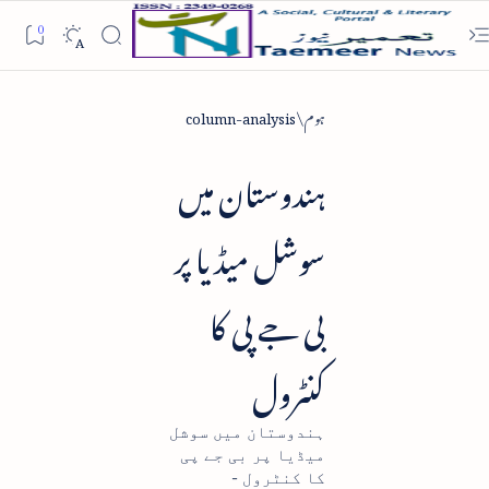
ہوم
column-analysis
ہندوستان میں
سوشل میڈیا پر
بی جے پی کا
کنٹرول
ہندوستان میں سوشل
میڈیا پر بی جے پی
کا کنٹرول -