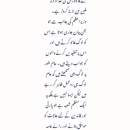
ملین بین 2.3 کروڑ ہے۔
وزیراعظم کی جانب سے جو
بھی بیان جاری ہوتا ہے اس
کو لوگ فالو کرتے ہیں اور
اس پر تنقیدیں کرنے والوں
کو جواب دیتے ہیں۔ عام طور
پر لوگ یہی سمجھتے ہیں کہ عام
لوگ ہی ردعمل ظاہر کر رہے
ہیں لیکن ایسا نہیں ہے بلکہ یہ
ایک منظم شعبہ ہے جو پارٹی
اور قائدین کے لئے حالات کو
موافق بنانے اور رائے عامہ