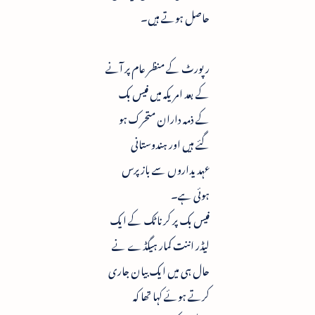
حاصل ہوتے ہیں۔
رپورٹ کے منظر عام پر آنے
کے بعد امریکہ میں فیس بک
کے ذمہ داران متحرک ہو
گئے ہیں اور ہندوستانی
عہدیداروں سے بازپرس
ہوئی ہے۔
فیس بک پر کرناٹک کے ایک
لیڈر اننت کمار ہیگڈے نے
حال ہی میں ایک بیان جاری
کرتے ہوئے کہا تھا کہ