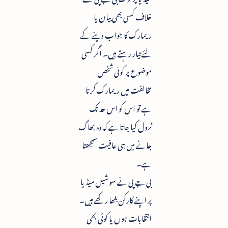
خلاف کسی بھی بیان یا
ریمارک کا جواب دینے کے
لئے تیار رہتے ہیں۔ اگر کسی
موضوع پر کوئی شخص
مخالفت میں ریمارک کرتا
ہے تو اس کو اس حد تک
ٹرول کیا جاتا ہے کہ وہ بھاگ
جانے میں ہی عافیت سمجھتا
ہے۔
بی جے پی نے سوشیل میڈیا
پر اپنے کارکن بٹھا رکھے ہیں۔
انتخابات ہوں یا کوئی بھی