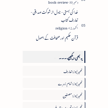
خدا کی بستی - ناول از شوکت صدیقی -
تعارف کتاب
قرآن حکیم اور صحافت کے اصول
یہ بھی دیکھیے ۔۔۔
تعمیرنیوز: تعارف
تعمیرنیوز: تمام زمرے
تعمیرنیوز: مصنفین
تعمیرنیوز: تحریری مقابلے