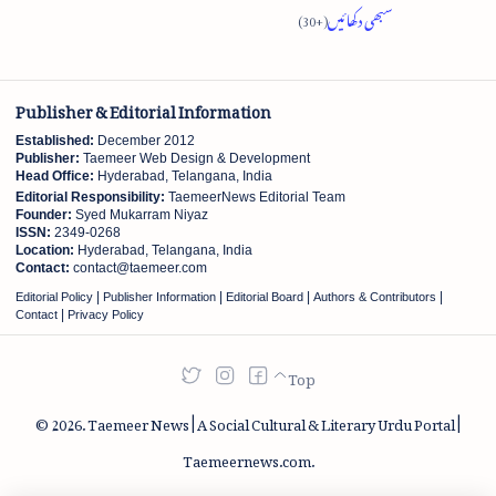
Publisher & Editorial Information
Established:
December 2012
Publisher:
Taemeer Web Design & Development
Head Office:
Hyderabad, Telangana, India
Editorial Responsibility:
TaemeerNews Editorial Team
Founder:
Syed Mukarram Niyaz
ISSN:
2349-0268
Location:
Hyderabad, Telangana, India
Contact:
contact@taemeer.com
|
|
|
|
Editorial Policy
Publisher Information
Editorial Board
Authors & Contributors
|
Contact
Privacy Policy
2026.
Taemeer News | A Social Cultural & Literary Urdu Portal |
Taemeernews.com
.