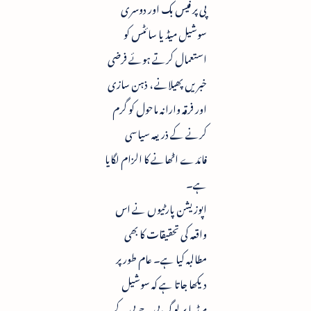
پی پر فیس بک اور دوسری
سوشیل میڈیا سائٹس کو
استعمال کرتے ہوئے فرضی
خبریں پھیلانے ، ذہن سازی
اور فرقہ وارانہ ماحول کو گرم
کرنے کے ذریعہ سیاسی
فائدے اٹھانے کا الزام لگایا
ہے۔
اپوزیشن پارٹیوں نے اس
واقعہ کی تحقیقات کا بھی
مطالبہ کیا ہے۔ عام طور پر
دیکھا جاتا ہے کہ سوشیل
میڈیا پر لوگ بی جے پی کے