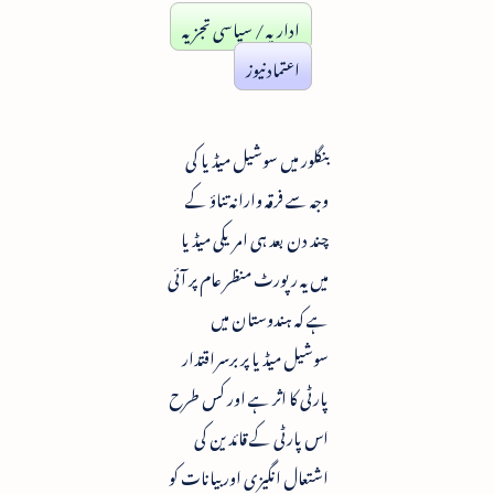
اداریہ / سیاسی تجزیہ
اعتماد نیوز
بنگلور میں سوشیل میڈیا کی
وجہ سے فرقہ وارانہ تناؤ کے
چند دن بعد ہی امریکی میڈیا
میں یہ رپورٹ منظر عام پر آئی
ہے کہ ہندوستان میں
سوشیل میڈیا پر برسراقتدار
پارٹی کا اثر ہے اور کس طرح
اس پارٹی کے قائدین کی
اشتعال انگیزی اور بیانات کو