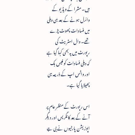
ہیں۔ مشرا کے ویڈیو کے
وائرل ہونے کے بعد ہی دہلی
میں فسادات پھوٹ پڑے
تھے۔ وال اسٹریٹ کی
رپورٹ میں یہ بھی کہا گیا ہے
کہ دہلی فسادات کو فیس بک
اور واٹس اپ کے ذریعہ ہی
پھیلایا گیا ہے۔
اس رپورٹ کے منظر عام پر
آنے کے بعد کانگریس اور دیگر
اپوزیشن پارٹیوں نے بی جے