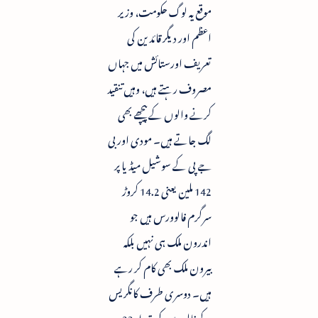
موقع یہ لوگ حکومت، وزیر
اعظم اور دیگر قائدین کی
تعریف اورستائش میں جہاں
مصروف رہتے ہیں، وہیں تنقید
کرنے والوں کے پیچھے بھی
لگ جاتے ہیں۔ مودی اور بی
جے پی کے سوشیل میڈیا پر
142 ملین یعنی 14.2 کروڑ
سرگرم فالوورس ہیں جو
اندرون ملک ہی نہیں بلکہ
بیرون ملک بھی کام کر رہے
ہیں۔ دوسری طرف کانگریس
کے فالوورس کی تعداد 23