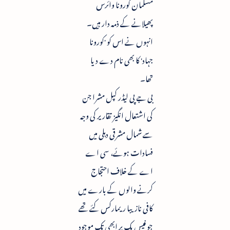
مسلمان کورونا وائرس
پھیلانے کے ذمہ دار ہیں۔
انہوں نے اس کو 'کورونا
جہاد' کا بھی نام دے دیا
تھا۔
بی جے پی لیڈر کپل مشرا جن
کی اشتعال انگیز تقاریر کی وجہ
سے شمال مشرقی دہلی میں
فسادات ہوئے، سی اے
اے کے خلاف احتجاج
کرنے والوں کے بارے میں
کافی نازیبا ریمارکس کئے تھے
جو فیس بک پر ابھی تک موجود