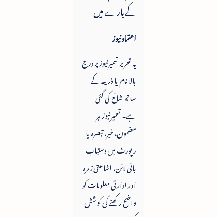
کے بارے میں
اعتماد نیوز
یہ تحریر تعمیرنیوز پر درج
بالا نام یا ذریعہ کے
ساتھ شائع کی گئی
ہے۔ تعمیرنیوز ہر
مضمون، خبر، تبصرہ یا
رپورٹ میں دستیاب
بائی لائن، اشاعتی زمرہ
اور ادارتی معلومات کو
واضح رکھنے کی کوشش