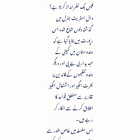
فیس بک نظرانداز کرتا ہے؟
وال اسٹریٹ جنرل میں
گذشتہ دنوں شائع شدہ اس
رپورٹ میں بتایا گیا ہے کہ
ہندوستان میں کمپنی کے
عہدیدار بی جے پی اور دیگر
ہندو تنظیموں کے قائدین پر
نفرت انگیز اور اشتعال انگیز
تقاریر سے متعلق قواعد کا
اطلاق کرنے سے انکار کر
رہے ہیں۔
اس سلسلہ میں خاص طور سے