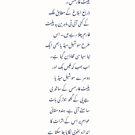
پلیٹ فارمس۔
ذرائع ابلاغ کے مطابق ملک
کے کئی آئی ٹی ماہرین یہ پلیٹ
فارم چلا رہے ہیں۔ اس
طرح سوشیل میڈیا بھی ایک
نیا سیاسی محاذ بن گیا ہے۔
اب جب کہ فیس بک اور
دوسرے سوشیل میڈیا
پلیٹ فارمس کے ساتھ بی
جے پی کے گٹھ جوڑ کی بات
سامنے آئی ہے، ہندوستانی
عوام پر اس کے اثرات کا
اندازہ بخوبی لگایا جا سکتا ہے