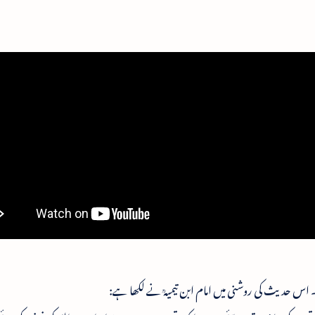
اس حدیث کی روشنی میں امام ابن تیمیہؒ نے لکھا ہے: