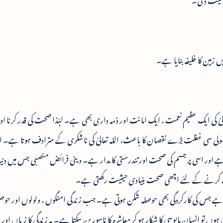
ں زمین کا خلیفہ بنایا ہے۔
لیٰ کی ایک عظیم نعمت ، ایک امانت اور ذمہ داری بھی ہے۔ لہٰذا صحت کی قدر کرنا ا
 سی غفلت بڑے نقصان کا باعث، اللہ تعالیٰ کی ناشکری کے مترادف ہوتا ہے۔ انس
ہے اور اسی پر جسم کی صحت اور تندرستی کا مدار ہے۔ دینی فرائض منصبی جس میں دنی
رے کرنے کے لئے اچھی صحت بنیادی حیثیت رکھتی ہے۔
 دیتا ہے جس کی کارکردگی بھی حوصلہ شکن ہوتی ہے۔ جب زندگی امنگوں ، ولولوں اور ح
 تو انسان مایوسی کا شکار ہو کر معاشرہ کا ناسور بن سکتا ہے۔ یہ زندگی کا زیاں اور الل