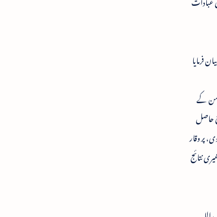
ی عبادات
ن فرمایا
مومن کے
ئج حاصل
، پر وقار
ری نتائج
 اللہ