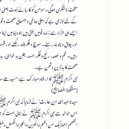
سخت ناشکری ہوگی۔ مومن کو کارہائے نبوت یعنی 
کے لئے لازمی ہے کہ اعلیٰ دماغی و جسمانی صحت و
ایسے ہی افراد سے زندہ قومیں بنتی ہیں جو دنیا میں 
اور چاق و چوبند رہئے۔ سوچ و فکر بلند رکھئے اور م
رہیں۔ غم و غصہ، رنج و فکر، حسد، جلن بد خواہی، 
صحت کا بدترین دشمن ہے۔
نبی اکرم ﷺ کا ارشاد مبارک ہے: "سیدھے سادے
(مشکوۃ المصابیح)
سیدنا عبداللہ ابن حارث ؓ نے فرمایا کہ نبی اکرم
اس حوالہ سے نبی اکرم ﷺ نے اپنی امت کو جو دعا
اللھم اعوذ بک من الھم والحزن والعجز والکسل وضل