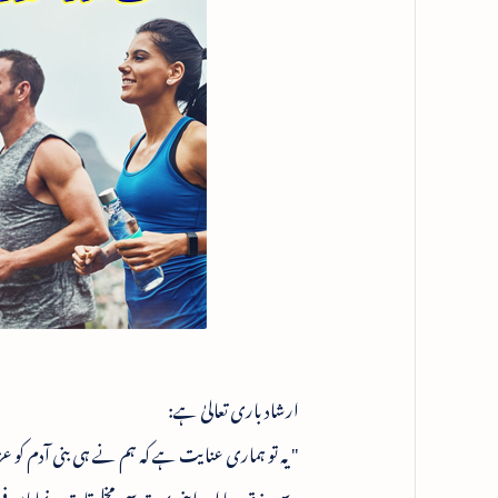
ارشاد باری تعالیٰ ہے:
" یہ تو ہماری عنایت ہے کہ ہم نے ہی بنی آدم کو عزت
سے رزق دیا اور اپنی بہت سی مخلوقات پر نمایاں