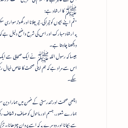
ﷺ کا ارشاد ہے:
"تم اپنے بچوں کو تیراکی، تیر چلانا اور گھوڑ سواری س
یہ ارشاد مبارک اور اس کی شرح واضح دلیل ہے کہ 
دیکھنا چاہتا ہے۔
جیسا کہ رسول اللہ ﷺ نے ایک صحابی سے ایک موقع
اس سے مراد ہے کہ ہم اپنی صحت کا خاص خیال ر
سکے۔
اچھی صحت اور تندرستی کے ضمن میں ہمارا دین سب سے
ہمارے شعور، جسم اور ماحول کو صاف و شفاف رکھتا 
سے بچانا اور دوسرے یہ کہ اسے پروان چڑھانا۔ تزک