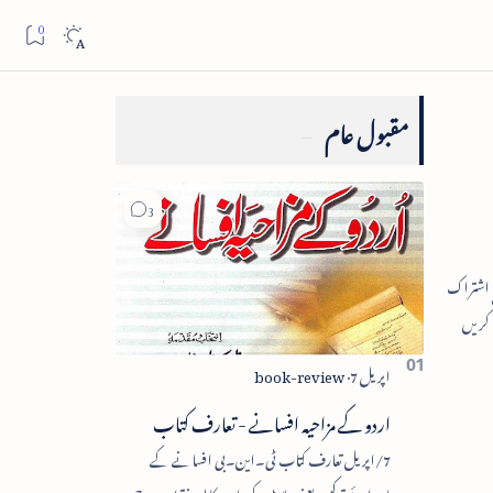
مقبول عام
اردو کے مزاحیہ افسانے - تعارف کتاب
7/اپریل تعارف کتاب ٹی۔این۔بی افسانے کے
اجزائے ترکیبی یعنی پلاٹ، کردار، مکالمہ، نقطۂ عروج،