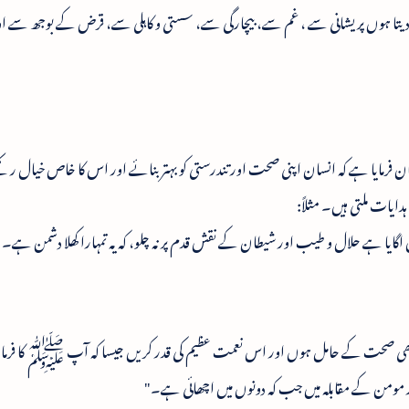
دیتا ہوں پریشانی سے ، غم سے، بیچارگی سے، سستی و کاہلی سے، قرض کے بوجھ سے 
یان فرمایا ہے کہ انسان اپنی صحت اور تندرستی کو بہتر بنائے اور اس کا خاص خیال رکھے
ایات ملتی ہیں۔ مثلاً:
اگایا ہے حلال و طیب اور شیطان کے نقش قدم پر نہ چلو، کہ یہ تمہارا کھلا دشمن ہے۔
 صحت کے حامل ہوں اور اس نعمت عظیم کی قدر کریں جیسا کہ آپ ﷺ کا فرم
 مومن کے مقابلہ میں جب کہ دونوں میں اچھائی ہے۔"