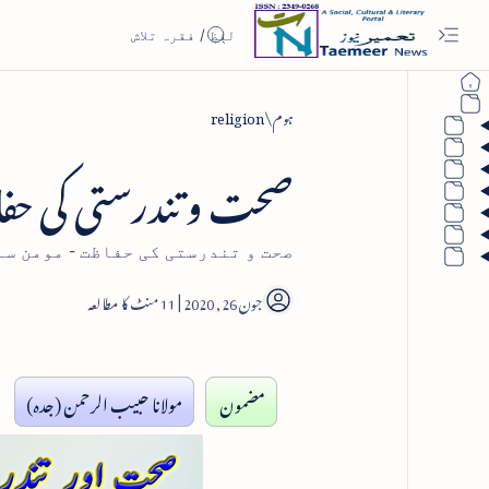
ہوم
religion
صحت و تندرستی کی ح
صحت و تندرستی کی حفاظت - مومن سے
11
مضمون
مولانا حبیب الرحمن (جدہ)