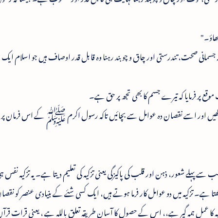
کھاؤ۔"
جسمانی صحت، تندرستی اور چاق و چوبند رہنا وہ قابل قدر اوصاف ہیں جو اسلام ایک 
 پر فرمایا کہ تیرے جسم کا بھی تجھ پر حق ہے۔
کھیں اور اسے نقصان دہ عوامل سے بچائیں تاکہ رسول اکرم ﷺ کے اس فرمان پر 
 پہلے شعور، ذہن اور قلب کی پاکیزگی یعنی تزکیہ کی تعلیم دیتا ہے۔ یہ تزکیہ نفس 
ہے۔ تزکیہ میں دو عوامل کار فرما ہوتے ہیں، ایک کسی شئے کے بنیادی عنصر کو نقصا
یہ کا عمل ہمہ گیر ہے،، اس کے حصول کا آسان طریقہ تعلق باللہ ہے ، یعنی قرات قر