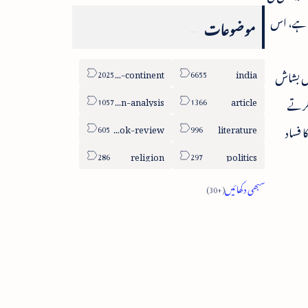
ی ہے، اس
موضوعات
sub-continent
india
شاش بشاش
column-analysis
article
 کرتے
book-review
literature
 فساد
religion
politics