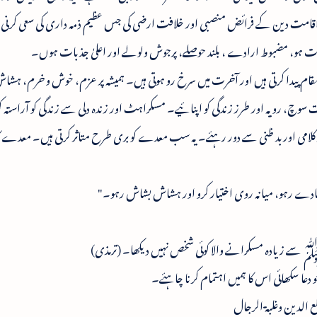
اقامت دین کے فرائض منصبی اور خلافت ارضی کی جس عظیم ذمہ داری کی سعی کرن
 قوت ہو، مضبوط ارادے ، بلند حوصلے، پرجوش ولولے اور اعلیٰ جذبات ہوں۔
اپنا مقام پیدا کرتی ہیں اور آخرت میں سرخ رو ہوتی ہیں۔ ہمیشہ پر عزم، خوش و خرم، ہ
ثبت سوچ، رویہ اور طرز زندگی کو اپنائیے۔ مسکراہٹ اور زندہ دلی سے زندگی کو آراستہ
بد کلامی اوربد ظنی سے دور رہئے۔ یہ سب معدے کو بری طرح متاثر کرتی ہیں۔ معدے کا
 رہو، میانہ روی اختیار کرو اور ہشاش بشاش رہو۔"
 ﷺ سے زیادہ مسکرانے والا کوئی شخص نہیں دیکھا۔ (ترمذی)
 سکھائی اس کا ہمیں اہتمام کرنا چاہئے۔
ع الدین وغلبۃ الرجال