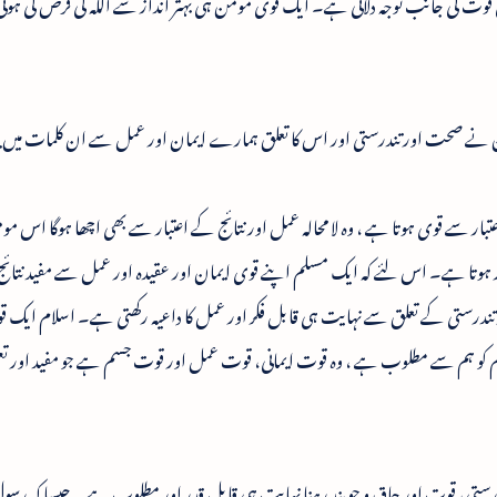
 کی جانب توجہ دلائی ہے۔ ایک قوی مومن ہی بہتر انداز سے اللہ کی فرض کی ہوئ
نے صحت اور تندرستی اور اس کا تعلق ہمارے ایمان اور عمل سے ان کلمات میں بیا
تبار سے قوی ہوتا ہے ، وہ لا محالہ عمل اور نتائج کے اعتبار سے بھی اچھا ہوگا اس 
 ہوتا ہے۔ اس لئے کہ ایک مسلم اپنے قوی ایمان اور عقیدہ اور عمل سے مفید نتا
درستی کے تعلق سے نہایت ہی قابل فکر اور عمل کا داعیہ رکھتی ہے۔ اسلام ایک قوی
و ہم سے مطلوب ہے ، وہ قوت ایمانی، قوت عمل اور قوت جسم ہے جو مفید اور تعمی
رستی، قوت اور چاق و چوبند رہنا نہایت ہی قابل قدر اور مطلوب ہے۔ جیسا کہ رسول