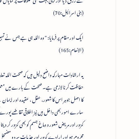
(بنی اسرائیل:70)
ایک اور مقام پر فرمایا: " وہ اللہ ہی ہے جس نے تمہی
(الانعام:165)
یہ ارشادات مبارکہ واضح دلیل ہیں کہ صحت اللہ تعا
حفاظت کرنا لازمی ہے۔ صحت کے بارے میں معمولی
کا اصل جوہر اس کا شعور، عقل ، عقیدہ اور ایمان 
سارے امور بھی داخل ہیں نیز اخلاقی تقاضے پو
کمزور اور مریض شعور و دماغ جسم کو بھی کمزور کر
محروم ہو اور ارادے کمزور اور جذبات سرد و مضمحل ہوں