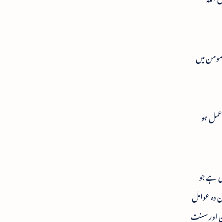
مومن میں
عمل ہو
ہی ہے جو
ن دہ عوامل
آن اور سنت