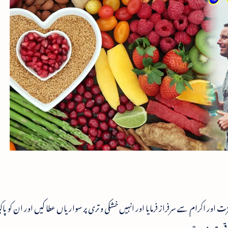
 اور اکرام سے سرفراز فرمایا اور انہیں خشکی و تری پر سواریاں عطا کیں اور ان کو پاک
 فوقیت دی۔"