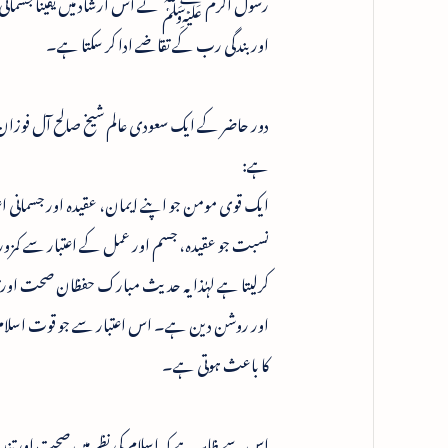
رسول اکرم ﷺ نے اس ارشاد میں یقینا جسمانی قوت
اور بندگی رب کے تقاضے ادا کر سکتا ہے۔
دور حاضر کے ایک سعودی عالم شیخ صالح آل فوزان 
ہے:
ایک قوی مومن جو اپنے ایمان، عقیدہ اور جسمانی اع
نسبت جو عقیدہ، جسم اور عمل کے اعتبار سے کمزور
کرلیتا ہے لہٰذا یہ حدیث مبارک حفظان صحت اور تن
اور روشن دین ہے۔ اس اعتبار سے جو قوت اسلام ک
کا باعث ہوتی ہے۔
اس سے ظاہر ہے کہ اسلام کی نظر میں صحت اور تند