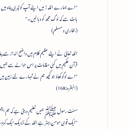
"اے ہمارے اللہ! میں اپنے آپ کو تیری پناہ میں 
بات سے کہ لوگ مجھ کو دبا لیں۔"
(بخاری و مسلم)
اللہ تعالیٰ نے اپنے عظیم کلام میں واضح انداز سے ب
قرآن حکیم میں کئی مقامات پر اس حوالے سے ہمیں ہد
"اے لوگو کھاؤ جو کچھ ہم نے تمہارے لئے زمین میں 
(البقرہ:168)
سنت رسول ﷺ ہمیں تعلیم دیتی ہے کہ ہم اچھی
"ایک قوی مومن بہتر ہے اللہ کے نزدیک ایک کمزور