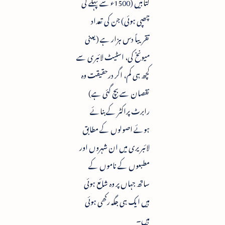
کتابیں (1500ء سے پہلے کی
چھپی ہوئی) جن کی تعداد
تقریباً دس ہزار ہے (یعنی
میونخ کی، اسٹیٹ لائبری سے
کچھ ہی کم، اگر درحقیقت وہ
نقصان سے بچ گئی ہے)
رابرٹ پراکٹر کے بنائے
ہوئے اصولوں کے مطابق
لائبریری میں ان شہروں اور
مطبعوں کے ناموں کے
ساتھ جہاں پر وہ شائع ہوئی
ہیں ایک ہی جگہ رکھی ہوئی
ہیں۔