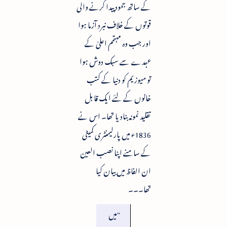
کے ساتھ جمود پیدا کرنے والی
قوتوں کے خلاف نبرد آزما ہوا
اور جب وہ مہتمم اعلیٰ کے
عہدے سے سبک دوش ہوا
تو میوزیم کو دنیا کے کتب
خانوں کے لئے ایک قابل
تقلید نمونہ بنادیا تھا۔ اس نے
1836ء میں پارلیمنٹری کمیٹی
کے سامنے اپنا نصب العین
ان الفاظ میں بیان کیا
تھا۔۔۔
"میں