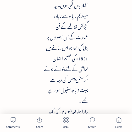
الماریاں لگی ہوں۔ یہ
میوزیم زیادہ سے زیادہ
گنجائش نکالنے کے فن
عمارت کے ان اصولوں پر
بنایا گیا تھا جو اس زمانے میں
1851ء کی عظیم الشان
نمائش کے لئے بنوائے ہوئے
'کرسٹل پیلس' کی وجہ سے
بہت زیادہ مقبول ہو رہے
تھے۔
دارالمطالعہ جس میں کہ ایک
ہی وقت میں تقریباً 450 آدمی
بیٹھ سکتے ہیں، 1857ء میں