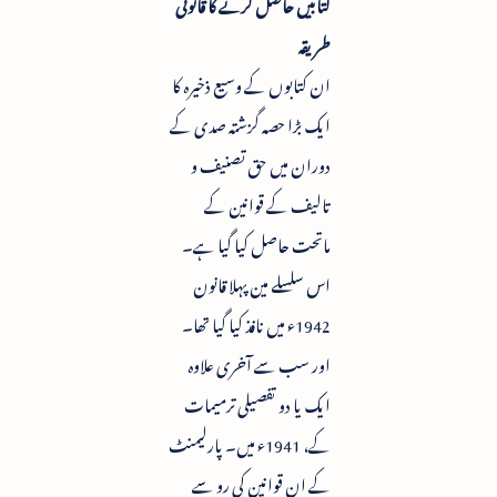
کتابیں حاصل کرنے کا قانونی
طریقہ
ان کتابوں کے وسیع ذخیرہ کا
ایک بڑا حصہ گزشتہ صدی کے
دوران میں حق تصنیف و
تالیف کے قوانین کے
ماتحت حاصل کیا گیا ہے۔
اس سلسلے مین پہلا قانون
1942ء میں نافذ کیا گیا تھا۔
اور سب سے آخری علاوہ
ایک یا دو تفصیلی ترمیمات
کے، 1941ء میں۔ پارلیمنٹ
کے ان قوانین کی رو سے