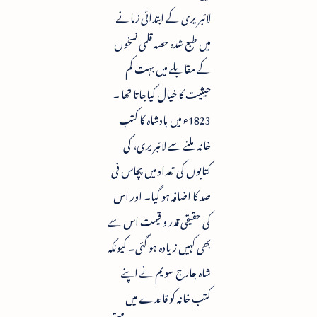
لائبریری کے ابتدائی زمانے
میں طبع شدہ حصہ قلمی نسخوں
کے مقابلے میں بہت کم
حیثیت کا خیال کیاجاتا تھا ۔
1823ء میں بادشاہ کا کتب
خانہ ملنے سے لائبریری، کی
کتابوں کی تعداد میں پچاس فی
صد کا اضافہ ہو گیا۔ اور اس
کی حقیقی قدر و قیمت اس سے
بھی کہیں زیادہ ہو گئی۔ کیونکہ
شاہ جارج سویم نے اپنے
کتب خانہ کو قاعدے میں