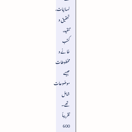
لسانیات،
تحقیق و
تنقید،
کتب
خانے و
مخطوطات
جیسے
موضوعات
شامل
تھے۔
تقریباً
600