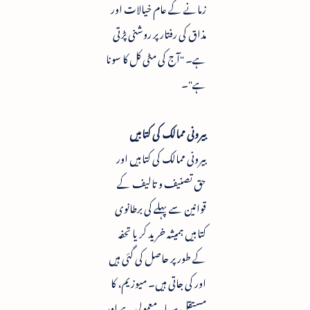
زمانے کے عام خیالات اور
مذاق کی رفتار پر روشنی پڑتی
ہے۔ "آج کی مٹی کل کا سونا
ہے"۔
بیرونی ممالک کی کتابیں
بیرونی ممالک کی کتابیں اور
حق تصنیف و تالیف کے
قوانین سے پہلے کی برطانوی
کتابیں ہمیشہ خرید کر یا تحفہ
کے طور پر حاصل کی گئی ہیں
اور کی جاتی ہیں۔ میوزیم، کا
مستقل سرمایہ معمولی ہے اور