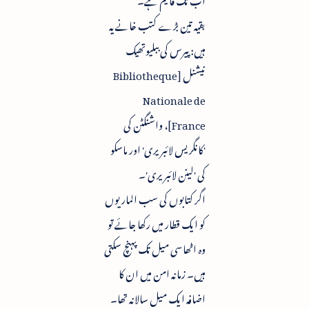
بقیہ تین بڑے کتب خانے یہ
ہیں: پیرس کی ببلیوتھیک
نیشنل [Bibliotheque
Nationale de
France]، واشنگٹن کی
'کانگریس لائبریری' اور ماسکو
کی 'لینن لائبریری'۔
اگر کتابوں کی سب الماریوں
کو ایک قطار میں رکھا جائے تو
وہ اٹھاسی میل تک پہنچ سکتی
ہیں۔ زمانہ امن میں ان کا
اضافہ ایک میل سالانہ تھا۔