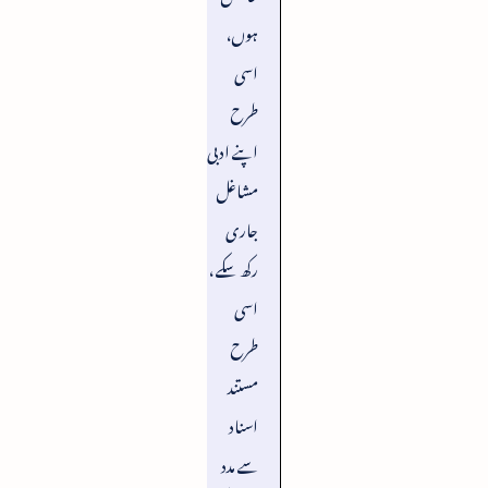
ہوں،
اسی
طرح
اپنے ادبی
مشاغل
جاری
رکھ سکے ،
اسی
طرح
مستند
اسناد
سے مدد