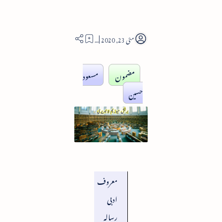
11
مضمون
مسعود
حسین
معروف
ادبی
رسالہ