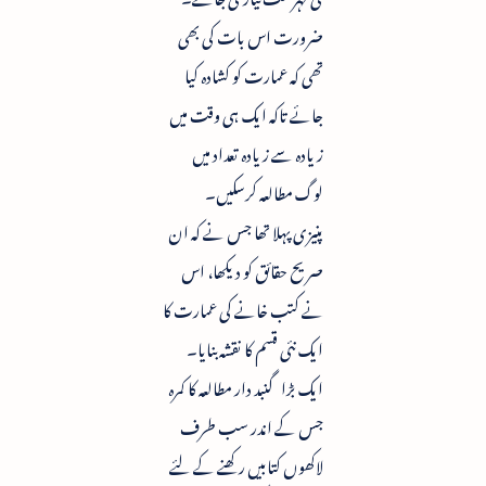
ضرورت اس بات کی بھی
تھی کہ عمارت کو کشادہ کیا
جائے تاکہ ایک ہی وقت میں
زیادہ سے زیادہ تعداد میں
لوگ مطالعہ کرسکیں۔
پنیزی پہلا تھا جس نے کہ ان
صریح حقائق کو دیکھا، اس
نے کتب خانے کی عمارت کا
ایک نئی قسم کا نقشہ بنایا۔
ایک بڑا گنبد دار مطالعہ کا کمرہ
جس کے اندر سب طرف
لاکھوں کتابیں رکھنے کے لئے