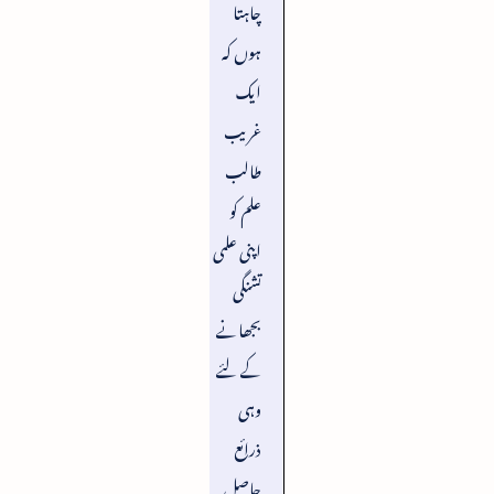
چاہتا
ہوں کہ
ایک
غریب
طالب
علم کو
اپنی علمی
تشنگی
بجھانے
کے لئے
وہی
ذرائع
حاصل