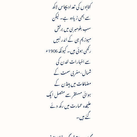
کتابوں کی تعداد پچاس لاکھ
سے بھی زیادہ ہے۔ لیکن
سب بلومبری میں برٹش
میوزیم ہی کے اندر نہیں
رکھی ہوئی ہیں۔ کیونکہ 1906ء
سے اخبارات لندن کی
شمال-مغربی سمت کے
مضافات میں ہینڈن کے
ہوائی مستقر سے متصل ایک
علیحدہ عمارت میں رکھ دئے
گئے ہیں۔