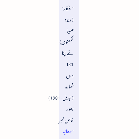
"افکار"
(مدیر:
صہبا
لکھنوی)
نے اپنا
133
واں
شمارہ
(اپریل-1981)
بطور
خاص نمبر
"برطانیہ