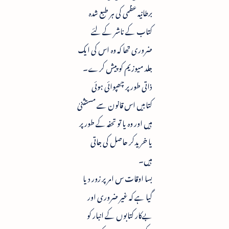
برطانیہ عظمی کی ہر طبع شدہ
کتاب کے ناشر کے لئے
ضروری تھا کہ وہ اس کی ایک
جلد میوزیم کو پیش کرے۔
ذاتی طور پر چھپوائی ہوئی
کتابیں اس قانون سے مستثنیٰ
ہیں اور وہ یا تو تحفہ کے طور پر
یا خریدکر حاصل کی جاتی
ہیں۔
بسا اوقات س امر پر زور دیا
گیا ہے کہ غیر ضروری اور
بےکار کتابوں کے انبار کو