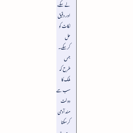
لے سکے،
اور دقیق
نکات کو
حل
کرسکے۔
جس
طرح کہ
ملک کا
سب سے
دولت
مند آدمی
کرسکتا
ہے۔"