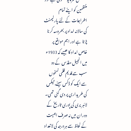
منتظمین کو اپنے تمام
اخراجات کے لئے پارلیمنٹ
کی سالانہ امداد پر بھروسہ کرنا
پڑتا ہے اور اہم مواقع پر
خاص امداد کا جیسے کہ 1933ء
میں انجیل مقدس کے دو
سب سے قدیم قلمی نسخوں
سے ایک کو ڈکس سینے، ٹیکس
کی خریداری پر دی گئی تھی۔
لائبریری کی پوری تاریخ کے
دوران میں نہ صرف اہمیت
کے لحاظ سے ہردرجہ کی لاتعداد