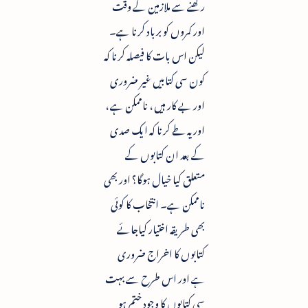
رکھنے سے ملازمین کے وقت
اور کمروں کو برباد کرنا ہے۔
لیکن اس بات کا فیصلہ کرنا کہ
کون سی کتابیں غیر ضروری
اور بے کار ہیں ، ناممکن ہے ،
اور یہ طے کرنا کہ ایک صدی
کے بعد ان کتابوں کے
متعلق کیا خیال ہوگا؟ اور بھی
ناممکن ہے۔ انتخاب کا کوئی
بھی طریقہ اختیار کیاجائے
کتابوں کا اخراج ضروری
ہے اور اس طرح سے بہت
سی کتابوں کا وجود ختم ہو