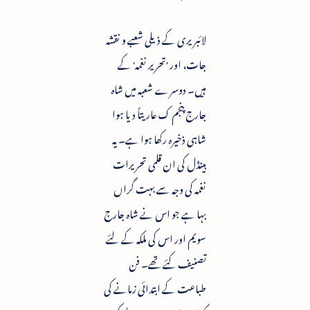
لائبریری کے ذیلی شعبے و نقشہ
جات، اور 'تحریر نغمہ' کے
ہیں۔ دوسرے شعبہ میں شاہ
جارج پنجم ک عاریتاً دیا ہوا
شاہی ذخیرہ رکھا ہوا ہے۔ یہ
ہینڈل کی ان قلمی تحریرات
نغمہ کی وجہ سے بہت گراں
بہا ہے جو اس نے شاہ جارج
سویم اور اس کی ملکہ کے لئے
تصنیف کئے تھے۔ فن
طباعت کے ابتدائی زمانے کی