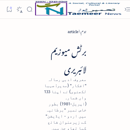
ہوم
article
برٹش میوزیم
لائبریری
معروف ادبی رسالہ
"افکار" (مدیر: صہبا
لکھنوی) نے اپنا 133
واں شمارہ
(اپریل-1981) بطور
خاص نمبر "برطانیہ
میں اردو - ایڈیشن"
کے زیرعنوان شائع
کیا تھا، جن میں