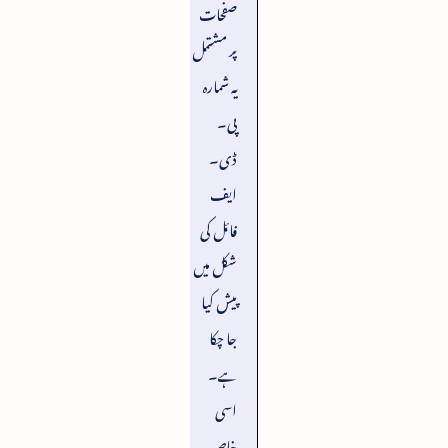
صفحات
پر مشتمل
یہ شمارہ
پی۔
ڈی۔
ایف
فائل کی
شکل میں
پیش کیا
جا چکا
ہے۔
اسی
خاص