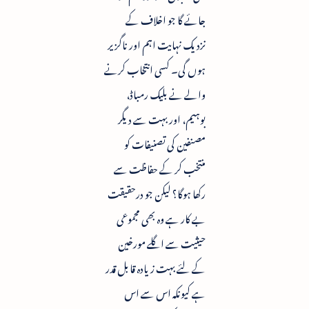
جائے گا جو اخلاف کے
نزدیک نہایت اہم اور ناگزیر
ہوں گی۔ کسی انتخاب کرنے
والے نے بلیک رمباڈ،
بوہیم، اور بہت سے دیگر
مصنفین کی تصنیفات کو
منتخب کر کے حفاظت سے
رکھا ہوگا؟ لیکن جو درحقیقت
بے کار ہے وہ بھی مجموعی
حیثیت سے اگلے مورخین
کے لئے بہت زیادہ قابل قدر
ہے کیونکہ اس سے اس