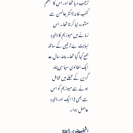
ترتیب دیا تھا اور اس کا مہتمم
کتب خانہ ڈاکٹر جانسن سے
مشورہ لیا کرتا تھا۔ اس
زمانے میں میوزیم کا ذخیرہ
نہایت بے ترتیبی کے ساتھ
جمع کیا گیا تھا۔ چند سال بعد
ایک اطالوی سیاسی پناہ
گزین کے عملے میں شامل
ہونے سے میوزیم کو اس
سے بھی بڑا ایک اور ذخیرہ
حاصل ہوا۔
انٹینیو پینیزی [Sir