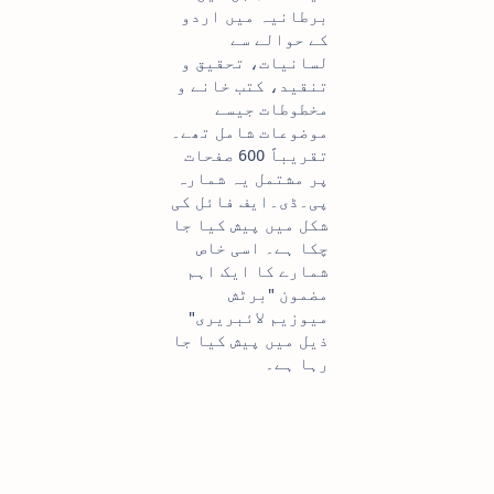
برطانیہ میں اردو
کے حوالے سے
لسانیات، تحقیق و
تنقید، کتب خانے و
مخطوطات جیسے
موضوعات شامل تھے۔
تقریباً 600 صفحات
پر مشتمل یہ شمارہ
پی۔ڈی۔ایف فائل کی
شکل میں پیش کیا جا
چکا ہے۔ اسی خاص
شمارے کا ایک اہم
مضمون "برٹش
میوزیم لائبریری"
ذیل میں پیش کیا جا
رہا ہے۔