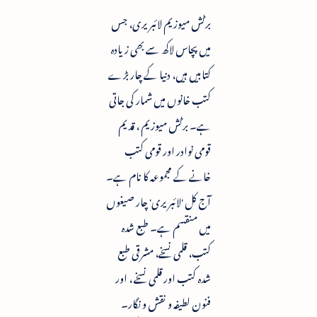
برٹش میوزیم لائبریری، جس
میں پچاس لاکھ سے بھی زیادہ
کتابیں ہیں، دنیا کے چار بڑے
کتب خانوں میں شمار کی جاتی
ہے۔ برٹش میوزیم ، قدیم
قومی نوادر اور قومی کتب
خانے کے مجموعہ کا نام ہے۔
آج کل 'لائبریری' چار صیغوں
میں منقسم ہے۔ طبع شدہ
کتب، قلمی نسخے، مشرقی طبع
شدہ کتب اور قلمی نسخے ، اور
فنون لطیفہ و نقش و نگار۔