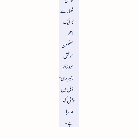
شمارے
کا ایک
اہم
مضمون
"برٹش
میوزیم
لائبریری"
ذیل میں
پیش کیا
جا رہا
ہے۔