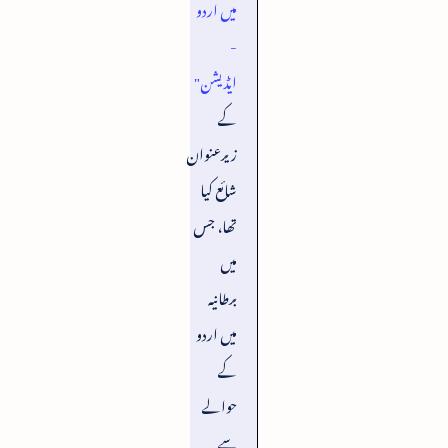
میں اردو
-
ایڈیشن"
کے
زیرعنوان
شائع کیا
تھا، جس
میں
برطانیہ
میں اردو
کے
حوالے
سے