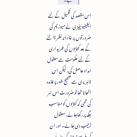
اس مقصد کی تکمیل کے لئے
انیٹینیو پنیزی نے میوزیم کی
ضرورتوں پر غائرانہ نظر ڈالنے
کے بعد کتابوں کی خریداری
کے لئے حکومت سے معقول
امداد حاصل کی، لیکن اس
لائبریری سے صحیح طور پر فائدہ
اٹھانا تھا تو ضرورت اس امر
کی تھی کہ کتابوں کو مناسب
جگہ پر رکھاجائے ، معقول
ترتیب دی جائے۔ اور ان
کی فہرست تیار کی جائے۔