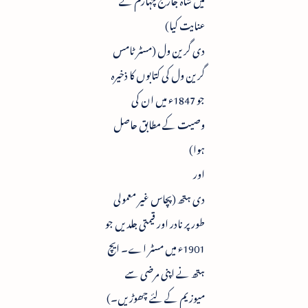
عنایت کیا)
دی گرین ول (مسٹر ٹامس
گرین ول کی کتابوں کا ذخیرہ
جو 1847ء میں ان کی
وصیت کے مطابق حاصل
ہوا)
اور
دی ہتھ (پچاس غیر معمولی
طور پر نادر اور قیمتی جلدیں جو
1901ء میں مسٹر اے۔ ایچ
ہتھ نے اپنی مرضی سے
میوزیم کے لئے چھوڑیں۔)