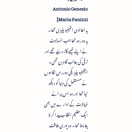
Antonio Genesio
Maria Panizzi]
یہ اطالوی انٹینیو پنیزی تھا۔
یہ دور وہ تھا جب انسانیت
نے اپنے خیمے گاڑ دئیے تھے اور
ترقی کی جانب گامزن تھی۔
انیٹینیو پنیزیکی دوررس نگاہوں
نے مستقبل کی دنیا کو دیکھ
لیا تھا اور وہ اس پر انے
خیالات کے ادارے میں بھی
ایک عظیم انقلاب پیدا کرنا
چاہتا تھا۔ وہ پوری طاقت