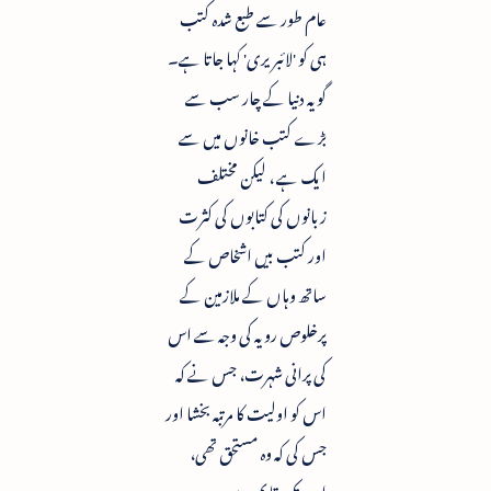
عام طور سے طبع شدہ کتب
ہی کو 'لائبریری' کہا جاتا ہے۔
گو یہ دنیا کے چار سب سے
بڑے کتب خانوں میں سے
ایک ہے ، لیکن مختلف
زبانوں کی کتابوں کی کثرت
اور کتب بیں اشخاص کے
ساتھ وہاں کے ملازمین کے
پرخلوص رویہ کی وجہ سے اس
کی پرانی شہرت، جس نے کہ
اس کو اولیت کا مرتبہ بخشا اور
جس کی کہ وہ مستحق تھی،
اب تک قایم ہے۔