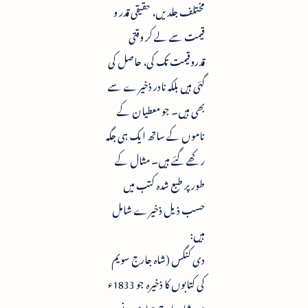
مختلف جلدیں، حقیقی قدر و
قیمت سے لے کر وقتی
قدروقیمت تک کی، حاصل کی
گئی ہیں بلکہ نادر ذخیرے سے
بھی ہیں۔ جو معطیان کے
ناموں کے ساتھ ایک ہی جگہ
رکھے گئے ہیں۔ مثال کے
طور پر طبع شدہ کتب میں
حسب ذیل ذخیرے شامل
ہیں:
دی کنگس (شاہ جارج سویم
کی کتابوں کا ذخیرہ جو 1833ء
میں شاہ جارج چہارم نے