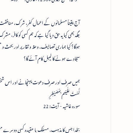
آج یقیناً مسلمانوں کے اعمال کفر، شرک، منافقت ا
جگہ بھی کیا یہ حق دیا گیا ہے کہ ہم کسی کو کافر، مشر
ہوگا؟ کیا ہماری تصانیف، وعظ و تقاریر اور بحث و ح
سجّادے ہونے کا لیبل کام آئے گا؟
ہمیں صرف اور صرف دعوت پہنچانے اور اس شخص کے 
لَّسْتَ عَلَيْهِم بِمُصَيْطِرٍ
سورہ غاشیہ - آیت: 22
بخدا جس کا مذہب، مسلک یا عقیدہ کسی دوسرے مسلم