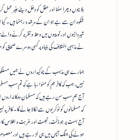
بلا چوں و چرا سننا اور عقل کو دخل دیئے بغیر عم
شکوہ ان سے ہے جو ان کے مرشد و رہنما ہیں۔ کیا ان جب
شیروانیوں اور ٹوپیوں میں وعظ و تقریر کرنے والےمو
نے مذہبی اختلاف کی بنیاد پر کسی دوسرے صحابی کو منا
ہمارے ہی مذہب کے چوکیداروں نے ہمیں مسلکوں اور
نہیں، جب کہ کافر ہم کو منوا رہا ہے کہ تم سب مسل
آج ہم سب سن رہے ہیں کہ مسلمان دوکانداروں اور 
کہ مسلمانوں کو نوکریوں سے نکالا جائے گا۔ کافر یہ نہیں
آج امت پر جو ذلّت، تہمت اور غربت و افلاس کا
ہونے کی جنگ آپس میں ہی لڑ رہے ہیں اور معصوم 