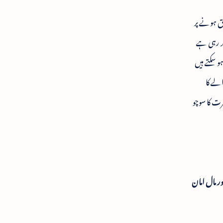
ق ہونے پر
کر رہی ہے
 سکتے ہیں
الے کا
رت کا سوچو
 مال امان