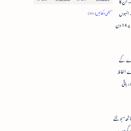
 ان کا
۔ انہوں
نے پولیس والوں کو بہت سمجھایا کہ تبلیغی جماعت کیا ہے اور ان کی جماعت کیا ہے؟ لیکن پولیس والوں نے ایک نہ مانی اور ان کے ہاتھ پر 14 دن
جنڈے کے
ے الفاظ
الی جماعت ہے اور باقی
اتحہ" بولنے
رے گروپ