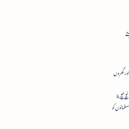
تے
ور گھروں
نیچ بنا
سلمانوں کو