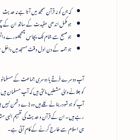
کہ جن کو نہ قرآن سمجھ میں آتا ہے نہ حدیث
جو مکمل اندھی عقیدت کے ساتھ ان کے پی
جو صبح سے شام تک پچاس چھچھورے واٹس اپ 
جو جمعہ کے دن اول وقت مسجد میں داخل ہو 
آپ دوسرے فرقے یا دوسری جماعت کے مسلمانوں کو 
کو جلانے والی مشعلیں مانتی ہیں کہ آپ مسلمان ہیں
آپ کو جو شودر بنانے تُلے ہیں وہ بڑے دشمن نہیں ہی
رہے ہیں۔ ان کے قرآن و حدیث کی تفہیم انہی مشرکوں
ہی اسلام سے خارج کرنے کے کام آتی ہے۔