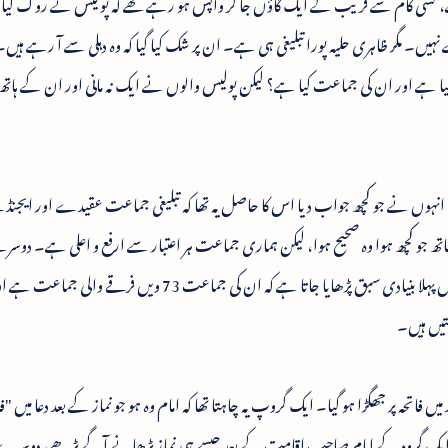
سی کام سے قریب کے ایک گاؤں جا کر واپس ہو رہے تھے کہ پولیس نے روک لیا۔
۔ مگر ظاہری حلیہ پورا تبلیغی ہی ہے۔ ان پر شک کیا گیا کہ وہ دہلی سے آ رہے ہیں
یا؟ انہوں نے جو کچھ جواب دیا اس کا حاصل یہ تھا کہ تبلیغی جماعت عقیدے اور ای
 جو کچھ ہوا وہ صحیح ہوا، لیکن ہماری جماعت ہر اعتبار سے ارفع و اعلی ہے۔ دوسر
میں انہوں نے وہی بتایا جو ہر فرقے اور ہر جماعت میں پہلا بنیادی سبق پڑھایا جاتا ہے کہ ان کی جماعت 73 ویں فرقے و
ں فاتحہ پر جھگڑا ہو گیا۔ ایک گروپ یہ چاہتا تھا کہ امام وہ ہو جو نماز کے بعد دعا میں "ف
ا۔ ایک گروہ کے امام صاحب اقامت کے بعد جیسے ہی نماز پڑھانے آگے بڑھے، دوس