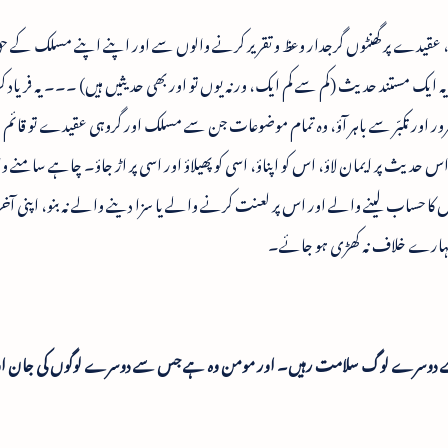
، عقیدے پر گھنٹوں گرجدار وعظ و تقریر کرنے والوں سے اور اپنے اپنے مسلک کے ح
یک مستند حدیث (کم سے کم ایک، ورنہ یوں تو اور بھی حدیثیں ہیں) ۔۔۔ یہ فریاد 
 اور تکبّر سے باہر آؤ، وہ تمام موضوعات جن سے مسلک اور گروہی عقیدے تو قائم ہو
ے اس حدیث پر ایمان لاؤ، اس کو اپناؤ، اسی کو پھیلاؤ اور اسی پر اڑ جاؤ۔ چاہے سامنے و
اس کا حساب لینے والے اور اس پر لعنت کرنے والے یا سزا دینے والے نہ بنو، اپنی آخ
تمہارے خلاف نہ کھڑی ہو جائے۔
ے دوسرے لوگ سلامت رہیں۔ اور مومن وہ ہے جس سے دوسرے لوگوں کی جان اور