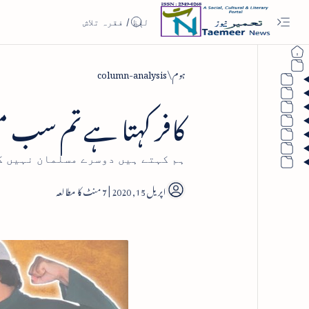
ہوم
column-analysis
کافر کہتا ہے تم سب م
ہم کہتے ہیں دوسرے مسلمان نہیں ک
7