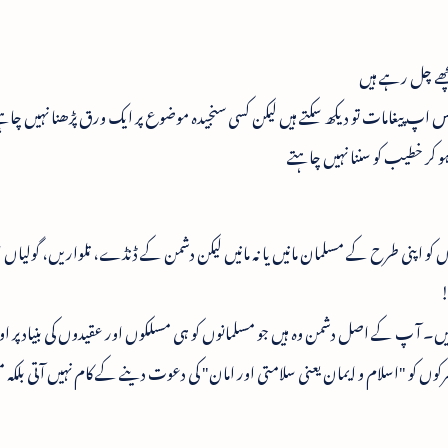
چھے چل رہے ہیں
پیغامات تو دیکھ سکتے ہیں لیکن کسی سنجیدہ موضوع پر ایک ورق پڑھنا نہیں چاہ
کر خطیب کو سننا نہیں چاہتے
اپنی طرح کے مسلمان مانیں یا نہ مانیں لیکن دشمن کے ڈنڈے، تلواریں، گولیاں ا
!
ں۔ آ پ کے اصل دشمن وہ ہیں جو مسلمانوں کو ہی مسلکوں اور عقیدوں کی بنیاد پر اونچ 
 کو "اسلام و ایمان یعنی سلامتی اور امان" کی دعوت دینے کے کام نہیں آتی بلکہ م