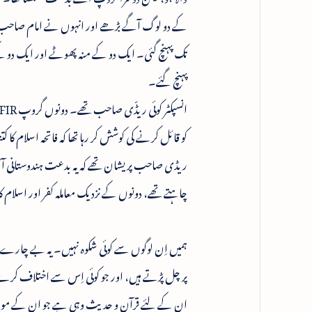
کے دو لوگ آگے بڑھے اور انہوں نے امام صاحب کو بزور 
تک پہنچ گئی۔ ایک دو کے منہ پھوٹے اور ایک دو
پہنچ گئے۔
کو قائل کرنے کی کوشش کر رہا تھا کہ فاتحہ اسلام ک
ریڈی صاحب پریشان تھے کہ یہ بدعت ہندوستانی آئین
چاہتے تھے، دونوں کے نزدیک معاملہ کفر اور اسلام کا تھ
ہمیں اِن لوگوں سے کوئی شکوہ نہیں۔ یہ بے چارے
پر چل پڑتے ہیں، اور جو کوئی اِس سے اختلاف کر
ان کے لئے قرآن و حدیث وہی ہے جو ان کے مولوی