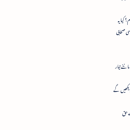
 کیا یہ
سی صحابی
ننے تیار
دیکھیں گے
ے حق