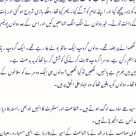
پیچھے کیا اور اپنے امام کو آگے کیا۔ پھر کیا تھا، دھکّہ بازی شروع ہو گئی اور بات م
 کے دانت ٹوٹے۔ خیر دونوں نے الگ الگ جماعتیں کیں اور اس کے بعد دونوں پولی
انسپکٹر کوئی ریڈّی صاحب تھے۔ دونوں گروپ FIR لکھوانے پر بضد تھے۔ دونوں گروپ ایک ساتھ بولے جا رہے تھے۔ ایک 
ا کتنا اہم رکن ہے، دوسرا گروپ ثابت کرنے کی کوشش کر رہا تھا کہ یہ بدعت ہے۔
 میں جُرم ہے یا نہیں، لکھیں تو کیا لکھیں؟ دونوں ہی ایک دوسرے کو سلاخوں کے پیچ
ا۔ دونوں کو یہ یقین تھا کہ وہ جہاد علی الحق پر ہیں۔
 سیدھے سادے لوگ ہوتے ہیں۔ شفاعت اور مغفرت کا انہیں جو بھی راستہ بتا دیا
ے اُس سے الجھ پڑتے ہیں۔
 صاحب نے یا مرشد نے یا جماعت کے امیر نے بتا دیا ہے، انہی "احبار و رھبان