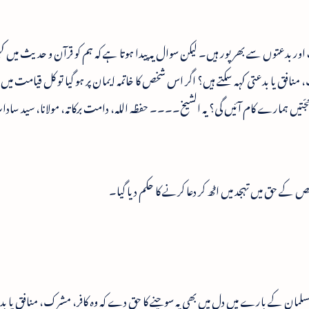
ور بدعتوں سے بھرپور ہیں۔ لیکن سوال یہ پیدا ہوتا ہے کہ ہم کو قرآن و حدیث میں 
ک، منافق یا بدعتی کہہ سکتے ہیں؟ اگر اس شخص کا خاتمہ ایمان پر ہو گیا تو کل قیامت میں ہ
جّتیں ہمارے کام آئیں گی؟ یہ الشیخ۔۔۔۔ حفظہ اللہ، دامت برکاتہ، مولانا، سید سادا
حق میں تہجد میں اٹھ کر دعا کرنے کا حکم دیا گیا۔
ان کے بارے میں دل میں بھی یہ سوچنے کا حق دے کہ وہ کافر، مشرک، منافق یا بد