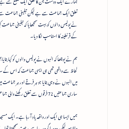
ہمارے ایک دوست جن کا تعلق ایک ضلع سے ہے، ک
تعلق ایک جماعت سے ہے لیکن تبلیغی جماعت سے نہیں
کے قرنطینہ کا اسٹامپ لگا دیا۔
ہم نے پوچھا کہ انہوں نے پولیس والوں کو کیا بتا
لحاظ سے واقعی تھی ہی ایسی جماعت کہ اس کے ساتھ
ساری جماعتیں 72 فرقوں سے تعلق رکھنے والی جماعتیں ہیں۔
ہمیں ایسا ہی ایک اور واقعہ یاد آ رہا ہے۔ ایک مسجد می
والا ہو، لیکن دوسرا گروپ اسے بدعت سمجھتا تھ