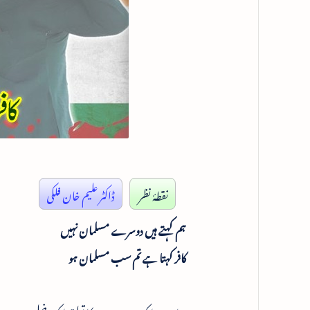
نقطۂ نظر
ڈاکٹر علیم خان فلکی
ہم کہتے ہیں دوسرے مسلمان نہیں
کافر کہتا ہے تم سب مسلمان ہو