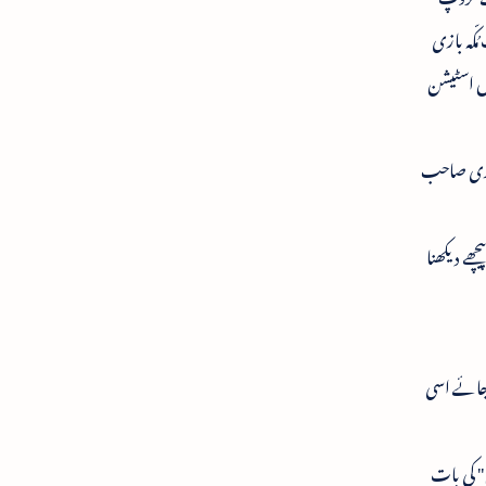
ُکّہ بازی
س اسٹیشن
گروپ ریڈی صاحب
ھے دیکھنا
 جائے اسی
" کی بات