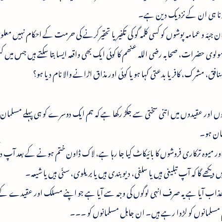
ل کرنا ہی ان کے نزدیک دین ہے۔
ّہ و عمامہ پوشوں کو کسی کلمہ گو کی تکفیر یا تحقیرکرنے کی حرمت کے احکام نہیں معلوم؟
لوی حضرات، صحابہ رضی اللہ عنھم کا کوئی ایک بھی واقعہ ایسا بتا سکتے ہیں جس میں ک
فق، مشرک، کافریا بدعتی کہا ہو یا کوئی اور مذاق اڑانے والا نام دیا ہو؟
 عقیدوں میں اتنی سختی سے جکڑ رکھا ہے کہ ہم ایک دوسرے کو ہی پہلے مسلمان ما
مان ہو۔
میوہ ترکاری فروشوں کا بائیکاٹ کیا جا رہا ہے، لاک ڈاون ختم ہونے کے بعد آپ 
 دیکھے گا کہ آپ تبلیغی ہیں یا سلفی، دیوبندی ہیں یا بریلوی، سنّی ہیں یا شیعہ۔
 عذاب آیا ہے یہ صرف انہی لوگوں کی وجہ سے آیا ہے جو اپنے مسلک اور عقیدے ک
مسلمانوں کو لڑوا رہے ہیں۔ ان جاہل مسلمانوں کو ۔۔۔