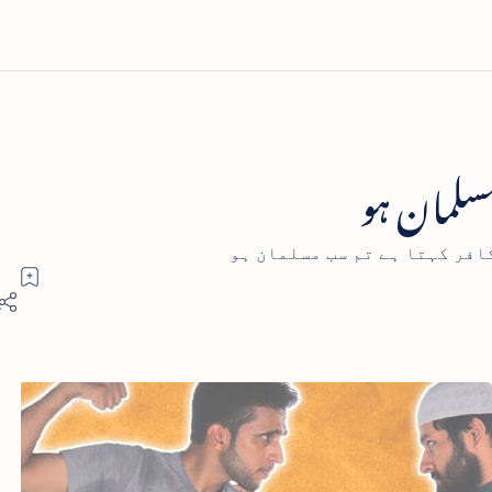
سلمان ہو
افر کہتا ہے تم سب مسلمان ہو