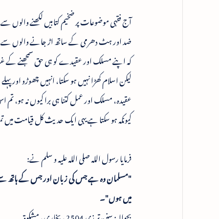
آج فقہی موضوعات پر ضخیم کتابیں لکھنے والوں سے
ضد اور ہٹ دھرمی کے ساتھ اڑ جانے والوں سے یہ ا
کہ اپنے مسلک اور عقیدے کو ہی حق سمجھنے کے غرور
لیکن اسلام کھڑا نہیں ہو سکتا، انہیں چھوڑو اور پہل
عقیدہ، مسلک اور عمل کتنا ہی برا کیوں نہ ہو، تم 
کیونکہ ہو سکتا ہے یہی ایک حدیث کل قیامت میں 
فرمایا رسول اللہ صلی اللہ علیہ و سلم نے:
"مسلمان وہ ہے جس کی زبان اور جس کے ہاتھ س
میں ہوں"۔
بحوالہ: سنن ترمذی 2504 ، بخاری، مشکوۃ۔