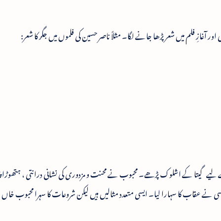
ر آغازِ فلم میں شعر پڑھا جانے لگا۔ مثلاً ناصر حسین کی فلموں میں جگر کا شعر:
 لیے گیتا کے اشلوک پڑھے۔ محبوب نے محنت و مزدوری کی نشانی درانتی ، ہتھوڑا پی
ی نے عقاب کا سہارا لیا۔ ایسی متعدد مثالیں ہیں لیکن شروعات کا سہرا محبوب خاں