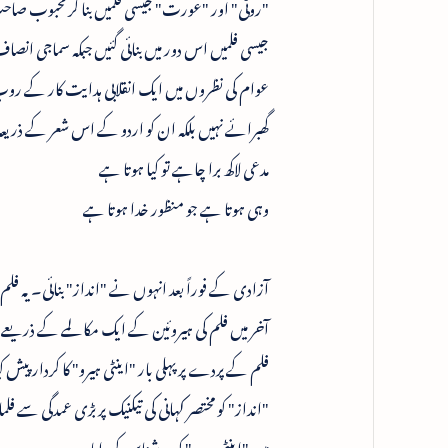
"روٹی" اور "عورت" جیسی فلمیں بنا کر محبوب صاحب
جیسی فلمیں اس دور میں بنائی گئیں جبکہ سماجی ا
عوام کی نظروں میں ایک انقلابی ہدایت کار کے 
گھبرائے نہیں بلکہ ان کو اردو کے اس شعر کے ذریعہ
مدعی لاکھ برا چاہے تو کیا ہوتا ہے
وہی ہوتا ہے جو منظور خدا ہوتا ہے
آزادی کے فوراً بعد انہوں نے "انداز" بنائی۔ یہ ف
آخر میں فلم کی ہیروئین کے ایک مکالمے کے ذریعے
فلم کے پردے پر پہلی بار "اینٹی ہیرو" کا کردار پ
"انداز" کو مختصر کہانی کی تیکنیک پر بڑی عمدگی سے فل
میں "اینٹی ہیرو" کو روشناس کروایا۔