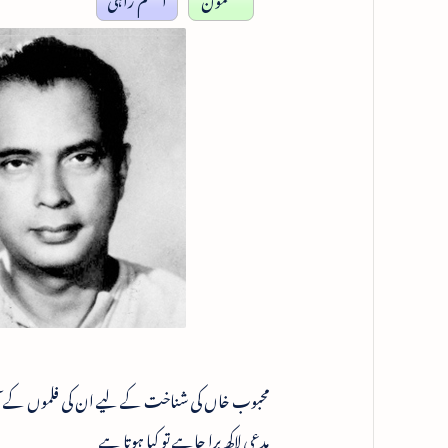
محبوب خاں کی شناخت کے لیے ان کی فلموں کے آغاز 
مدعی لاکھ برا چاہے تو کیا ہوتا ہے