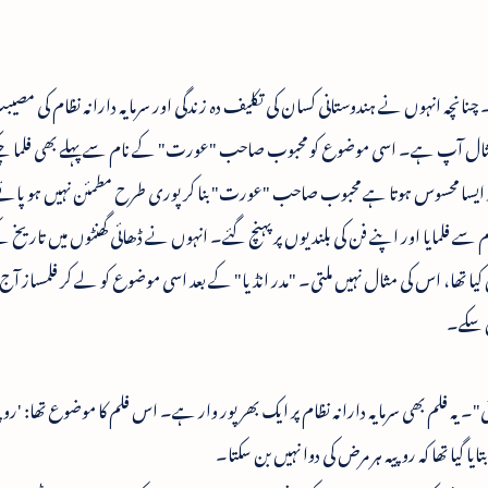
نچہ انہوں نے ہندوستانی کسان کی تکلیف دہ زندگی اور سرمایہ دارانہ نظام کی مصی
نی مثال آپ ہے۔ اسی موضوع کو محبوب صاحب "عورت" کے نام سے پہلے بھی فلما چک
ایسا محسوس ہوتا ہے محبوب صاحب "عورت" بنا کر پوری طرح مطمئن نہیں ہو پائ
 سے فلمایا اور اپنے فن کی بلندیوں پر پہنچ گئے۔ انہوں نے ڈھائی گھنٹوں میں تاریخ
یا تھا، اس کی مثال نہیں ملتی۔ "مدر انڈیا" کے بعد اسی موضوع کو لے کر فلمساز آج 
نچ سکے۔
ہ فلم بھی سرمایہ دارانہ نظام پر ایک بھرپور وار ہے۔ اس فلم کا موضوع تھا: 'روپی
 گیا تھا کہ روپیہ ہر مرض کی دوا نہیں بن سکتا۔