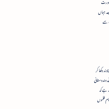
 عورت
عہ جہاں
ب سے
د دکھا کر
 ہندوستانی
ہ ہے کہ
مام فلموں