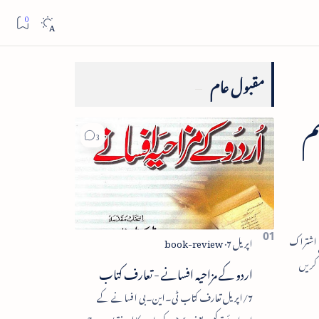
مقبول عام
م
اردو کے مزاحیہ افسانے - تعارف کتاب
7/اپریل تعارف کتاب ٹی۔این۔بی افسانے کے
اجزائے ترکیبی یعنی پلاٹ، کردار، مکالمہ، نقطۂ عروج،