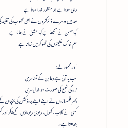
وہی ہوتا ہے جو منظور خدا ہوتا ہے
بعد میں دوسرے ڈائرکٹروں نے بھی محبوب کی تقلید کی او
کیا حسن نے سمجھا ہے کیا عشق نے جانا ہے
ہم خاک نشینوں کی ٹھوکر میں زمانہ ہے
اور محمود نے:
لب پہ آتی ہے دعا بن کے تمنا مری
زندگی شمع کی صورت ہو خدایا مری
پھر فلمسازوں نے اپنے اپنے پروڈکشن کی پہچان کے
کسی نے گلاب، کنول، دیوی دیوتاؤں کے پیکر اور کس
بندھتا ہے۔