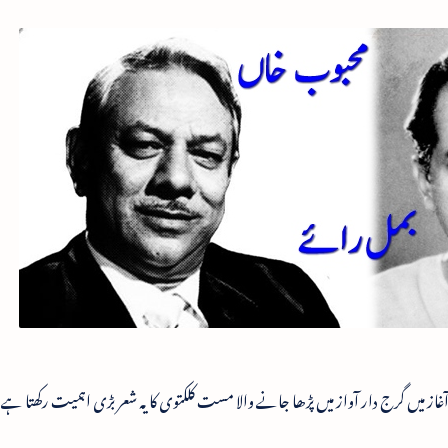
میں گرج دار آواز میں پڑھا جانے والا مست کلکتوی کا یہ شعر بڑی اہمیت رکھتا ہے: