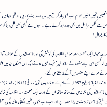
یتیں تھیں جنہیں عوام اب بھی یاد کرتے ہیں۔ یہ وہ ہدایت کار ہیں جو فلمی دنیا میں 
ھن سے کٹھن مراحل میں بھی جدوجہد کرتے رہے۔ انہوں نے کبھی بھی فلمی دنیا کو "م
ی کارنیوال!
عہ ہمیشہ ایک صحت مند سماجی انقلاب کی کوشش کی اور ناانصافیوں کے خلاف آواز 
 کبھی بھی اپنے مقصد کے ساتھ غیر سنجیدہ نہیں ہوئے جبکہ اس جگمگاتی دنیا میں ا
صل کرتے ہوئے اپنے مقصد میں آگے بڑھتے ہی گئے۔
 ہیں جن میں سماجی ناانصافیوں کی نشاندہی کے ساتھ ساتھ ان کے ذریعہ ایک صحت مند انقلاب کی ت
طبقے کی ذہنی تربیت میں بڑا حصہ ہے اور جب جب بھی یہ فلمیں دکھائی جائیں گی یہ ع