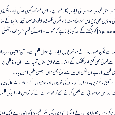
 "امر" بھی محبوب صاحب کی ایک یادگار فلم ہے۔ اس فلم کا مرکزی خیال ایک انگریزی
سے لیا گیا تھا۔ ہالی ووڈ میں بھی کافی بڑی اسٹارکاسٹ (مونٹگمری کلفٹ، ایلزبیتھ ٹیلر، شیلے ونٹرز) کے
ناول کو فلمایا گیا تھا، لیکن انگریزی فلم [A place in the Sun] کو دیکھنے کے بعد کہنا پڑتا ہے کہ محبوب صاحب کی فلم "امر" محدود ت
ہ ہے لیکن جمہوریت کے موضوع پر یہ ایک بےمثال فلم ہے۔ 'آن' انتہائی جدید اند
فلمائی بھی گئی اور تکنیک کے اعتبار سے تو اپنی مثال آپ ہے۔ بالی ووڈ فلمی دنیا 
 فلمیں بنا رہے ہیں لیکن ان میں سے کوئی بھی "آن" جیسی فلم بنا نہیں پایا۔
 سے تعلق رکھتے ہیں۔ وہ ان کرداروں کی خوبیوں اور خامیوں کے خوبصورت جال میں 
ے تھے اور اس خوبصورتی سے منتقل کرتے تھے کہ عوام سے لے کر خواص تک ان کی فلموں
گرد نہیں چھوڑا جو ان کے اسکول کو زندہ رکھتا لیکن فلمی دنیا کو انہوں نے ایک انتہا