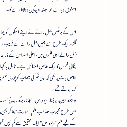
اسٹوڈیو دیا ہے جو ہمیشہ ان کی یاد دلاتا رہے گا۔
اس کے برعکس بمل رائے نے اپنے اسکول کو چلان
گلزار ایک طرح سے ہمیں بمل رائے کے قریب رکھتے 
بمل رائے اپنی فلموں میں داخلی احساس کے ذریعہ موض
بنگالی فلموں کا ایک خاص اسٹائل ہے۔ ناول یا کہان
خاص بات یہ تھی کہ اپنی فکر کی چھاپ کو پوری فلم
کہہ جاتے تھے۔
دو بیگھ زمین، پرنیتا، دیوداس، سجاتا، پرکھ، بندنی ا
جس طرح محبوب صاحب فلم "عورت" بنا کر بھی پیاسے 
کے لیے فلم "دیوداس" ایک تحقیق سے کم نہیں ت