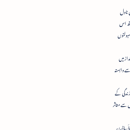
 ناول
 ساتھ اس
یکنیکی سہولتوں
از میں
سے وابستہ
زندگی کے
 سے متاثر
ئی ماڈرن