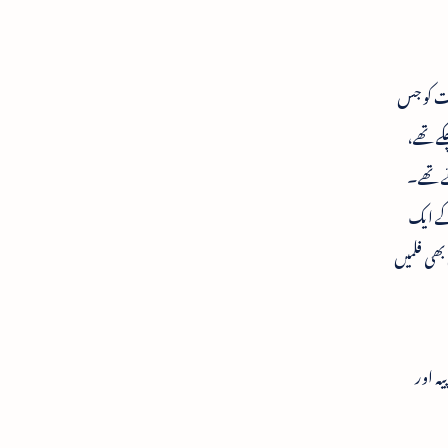
بت کو جس
ے تھے،
ے تھے۔
 کے ایک
بھی فلمیں
ہ اور