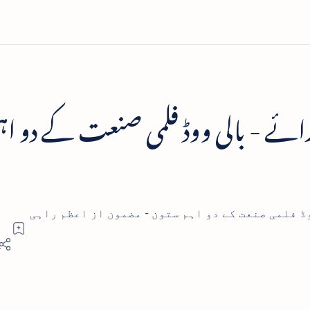
ئے - بالی ووڈ فلمی صنعت کے دو اہ
ڈ فلمی صنعت کے دو اہم ستون - مضمون از اعظم راہی