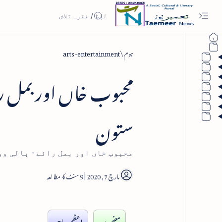
ہوم
arts-entertainment
محبوب خاں اور بمل را
ستون
محبوب خاں اور بمل رائے - بالی وو
9
مضمون
اعظم راہی