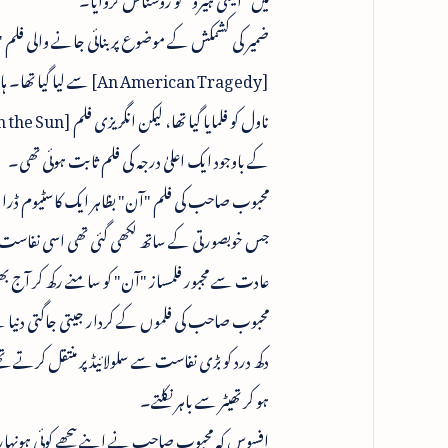
ضمیر کی کشمکش کے موضوع پر بنائی جانے والی فلم
[An American Tragedy] 
کے باوجود ایک اعلیٰ درجہ کی فلم ثابت ہوئی تھی۔
محبوب صاحب کی فلم "آن" بظاہر ایک کاسٹیوم ڈرام
جس خوبصورتی کے ساتھ لکھی گئی تھی اسی نفاست سے 
عادت سے مجبور فلمساز "آن" کو سامنے رکھ کر آج بھی
محبوب صاحب کی فلموں کے کردار جیتی جاگتی دنیا
دکھ درد کو بڑی نفاست سے سلولائیڈ پر منتقل کرت
ہو کر تھیٹر سے باہر نکلتے۔
افسوس کہ محبوب صاحب نے اپنے پیچھے کوئی ہونہار شا