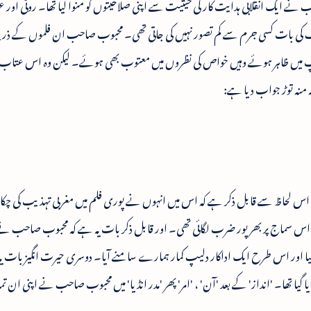
 نے ایک انقلابی ہدایت کار کی حیثیت سے اپنی صلاحیتوں کو منوا لیا تھا۔ روٹی اور
نصاف کی بات کسی جرم سے کم تصور نہیں کی جاتی تھی۔ محبوب صاحب ان فلموں کے ذری
روپ میں ظاہر ہوئے وہیں خواص کی نظروں میں معتوب بھی ہوئے۔ لیکن وہ اس عتا
 منہ توڑ جواب دیا ہے:
لم اس لحاظ سے قابل ذکر ہے کہ اس میں انہوں نے پوری فلم میں مغربی تہذیب کی چکاچون
 اس سماج پر بھرپور ضرب لگائی تھی۔ اور قابل ذکر بات یہ ہے کہ محبوب صاحب نے
یش کیا اور اس طرح ایک اداکار دلیپ کمار ہمارے سامنے آیا۔ دوسری حیرت انگیز بات ی
مایا گیا تھا۔ 'انداز' کے بعد 'آن' ، 'امر' پھر 'مدر انڈیا' میں محبوب صاحب نے اپنی ان ت