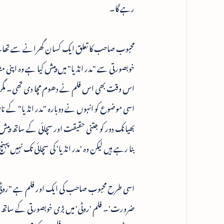
رہے گا۔
محبوب صاحب کا تعلق ایک کسان گھرانے سے تھا۔ چنا
خوبصورتی سے "مدر انڈیا" میں پیش کیا ہے وہ اپ
اس وقت بھی اس فلم نے دھوم مچا دی تھی۔ مگر 
اسی موضوع کو انہوں نے دوبارہ "مدر انڈیا" کے نام
بھیانک دور کو جتنی حقیقت اور سچائی کے ساتھ پیش ک
بنا رہے ہیں لیکن وہ 'مدر انڈیا' کی سچائی تک نہیں پہ
اسی طرح محبوب صاحب کی ایک اور فلم ہے "روٹی"۔ ی
ضرورت'۔ فلم 'روٹی' میں بڑی خوبصورتی کے ساتھ بتایا