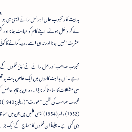
ہدایت کار محبوب خاں اور بمل رائے ایسی ہی دو شخص
لے کر داخل ہوئے، اپنے کام کو عبادت جانا اور کٹ
عشرت" نہیں جانا اور نہ ہی اسے روپیہ کمانے کا کوئ
محبوب صاحب اور بمل رائے نے اپنی فلموں کے ذری
رہے۔ ان ہدایت کاروں میں ایک خاص بات یہ تھی کہ
سی مشکلات کا سامنا کرنا پڑا۔ وہ ان پر قابو حا
(1952) ، امر (1954) ایسی فلمیں
دی گئی ہے۔ یقیناً ان فلموں کا سماج کے ایک بڑے 