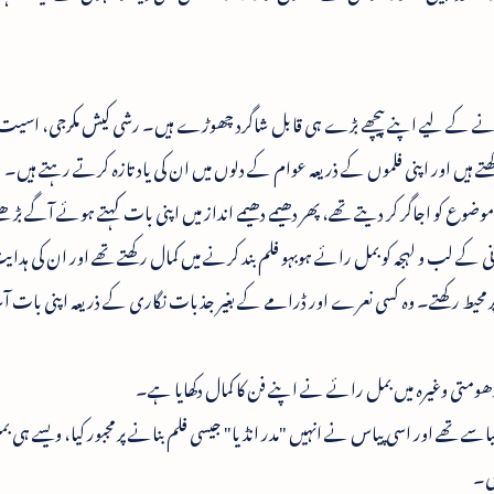
ے کے لیے اپنے پیچھے بڑے ہی قابل شاگرد چھوڑے ہیں۔ رشی کیش مکرجی، اسیت 
ہیں اور اپنی فلموں کے ذریعہ عوام کے دلوں میں ان کی یاد تازہ کرتے رہتے ہیں۔
وع کو اجاگر کر دیتے تھے، پھر دھیمے دھیمے انداز میں اپنی بات کہتے ہوئے آگے بڑھت
ی کے لب و لہجہ کو بمل رائے ہوبہو فلم بند کرنے میں کمال رکھتے تھے اور ان کی ہدای
 پر محیط رکھتے۔ وہ کسی نعرے اور ڈرامے کے بغیر جذبات نگاری کے ذریعہ اپنی بات آ
ور مدھومتی وغیرہ میں بمل رائے نے اپنے فن کا کمال دکھایا ہے۔
تھے اور اسی پیاس نے انہیں "مدر انڈیا" جیسی فلم بنانے پر مجبور کیا، ویسے ہی 
ھی۔