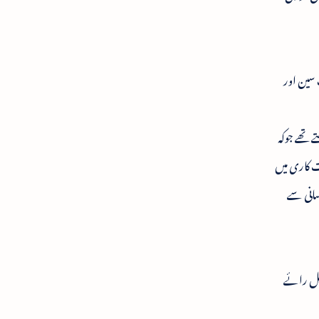
سین اور
ے تھے جوکہ
ت کاری میں
سانی سے
بمل رائے