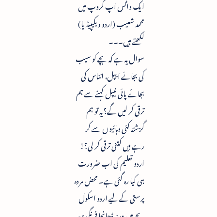
ایک واٹس اپ گروپ میں
محمد شعیب (اردو ویکیپیڈیا)
لکھتے ہیں۔۔۔
سوال یہ ہے کہ بچے کو سیب
کی بجائے ایپل، انناس کی
بجائے پائی نیپل کہنے سے ہم
ترقی کر لیں گے؟ یہ تو ہم
گزشتہ کئی دہائیوں سے کر
رہے ہیں کتنی ترقی کر لی؟!
اردو تعلیم کی اب ضرورت
ہی کیا رہ گئی ہے۔ محض مردہ
پرستی کے لیے اردو اسکول
بچے ہیں ورنہ ڈھانچا فرنگی بن