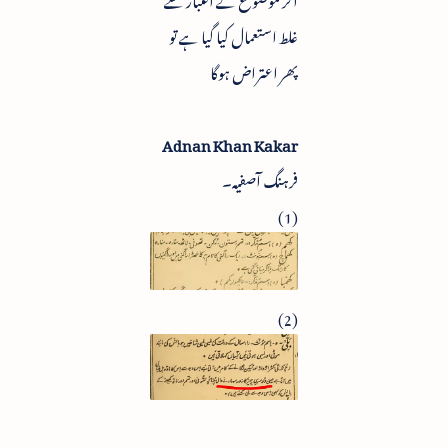
غلط استعمال کیا گیا ہے تو
پھر اعتراض ہوگا
Adnan Khan Kakar
فرہنگ آصفیہ۔
(1)
(2)