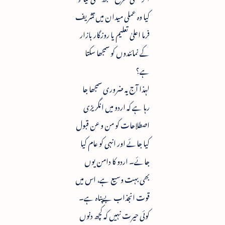
کیا وہ عملی میدان میں تشریف
فرما اعلیٰ تعلیم یا روزگار بازار
کے نمائندوں کو سمجھا سکتا
ہے؟
لہذا آج یہ ضروری سمجھا جا
رہا ہے کہ اردو میں انگریزی
اصطلاحات کو من و عن قبول
کیا جائے اور انہی کو عام کیا
جائے۔ اردو کا دامن یوں
بھی بہت وسیع ہے، اس میں
قوت انجذاب بےپناہ ہے۔
کوئی حیرت نہیں کہ کچھ دنوں