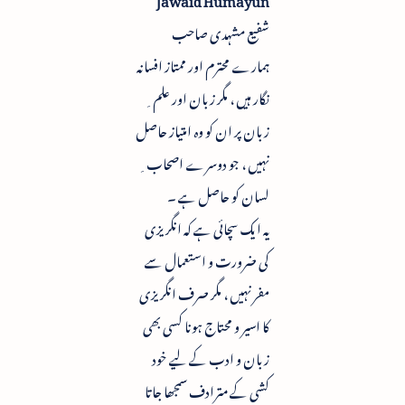
شفیع مشہدی صاحب
ہمارے محترم اور ممتاز افسانہ
نگار ہیں ، مگر زبان اور علم ِ
زبان پر ان کو وہ امتیاز حاصل
نہیں ، جو دوسرے اصحاب ِ
لسان کو حاصل ہے ۔
یہ ایک سچائی ہے کہ انگریزی
کی ضرورت و استعمال سے
مفر نہیں ، مگر صرف انگریزی
کا اسیر و محتاج ہونا کسی بھی
زبان و ادب کے لیے خود
کشی کے مترادف سمجھا جاتا