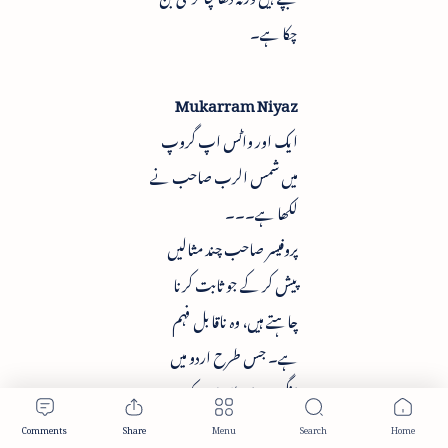
چکا ہے۔
Mukarram Niyaz
ایک اور واٹس اپ گروپ
میں شمس الرب صاحب نے
لکھا ہے۔۔۔
پروفیسر صاحب چند مثالیں
پیش کر کے جو ثابت کرنا
چاہتے ہیں، وہ ناقابل فہم
ہے۔ جس طرح اردو میں
انگریزی اصطلاحات کو *من
و عن* قبول کرنے کی بات