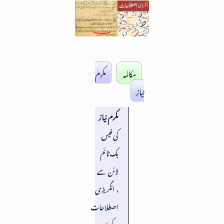
مکالمہ
مکرم
نیاز
مکرم نیاز
کی فیس
بک ٹائم
لائن سے
، انگریزی
اصطلاحات
کے اردو