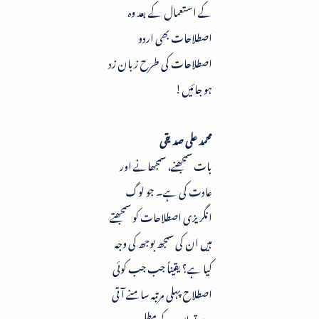
کے استعمال کے بعد وہ
اصطلاحات بھی اردو
اصطلاحات کی طرح زبان زد
ہو جائیں!
محمد علی صدیقی
بات سمجھنے، سمجھانے اور
عادت کی ہے۔ جو لوگ
انگریزی اصطلاحات کو سمجھتے
ہیں ان کی سمجھ بوجھ کی وجہ
کیا ہے؟ یقیناً جب جب کوئی
اصطلاح پہلی مرتبہ سامنے آتی
ہے تو اس کے مطلب و