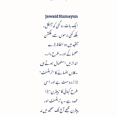
Jawaid Humayun
ایک بات رہ گئی کہ آجکل ،
بلکہ کئی برسوں سے، فکشن
تنقید میں دو الفاظ بڑے
جھماکے اور۔طرح دار۔
انداز میں استعمال ہوتے ہیں
۔فلاں افسانے کا " ٹریٹمنٹ"
بڑا زبردست ہے اور اسی
طرح کہانی کا " پیٹرن" بڑا
عمدہ ہے ۔ یہ ٹریٹمنٹ اور
پیٹرن مجھے آج تک سمجھ میں نہ