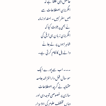
حاصل یہی نکلتا ہے کہ
انگریزی اصطلاحات سے
ہمیں مفر نہیں۔ امتداد زمانہ
نے بھی یہ ثابت کیا کہ
انگریزی زبان ہی ترقی کی
شاہراہوں پر لے جانے
والے پل کا کام کرتی ہے۔
۔۔۔ اب سے پورے ایک
سو سال قبل دارالترجمہ جامعہ
عثمانیہ نے گرچہ اصطلاحات
سازی پر خصوصی توجہ دی اور
وہاں مختلف علوم کی 91 ہزار