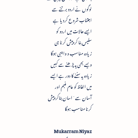
لوگوں نے اردو برتنے سے
اجتناب شروع کردیا ہے
ایسے حالات میں اردو کو
سلیس بنا کر پیش کرنا ہی
زیادہ مناسب و واجبی ہوگا
ویسے بھی یہ پڑھنے سے کہیں
زیادہ یہ سننے کا دور ہے ایسے
میں الفاظ کو عام فہم اور
آسان سے ٓاسان بناکر پیش
کرنا مناسب ہوگا
Mukarram Niyaz