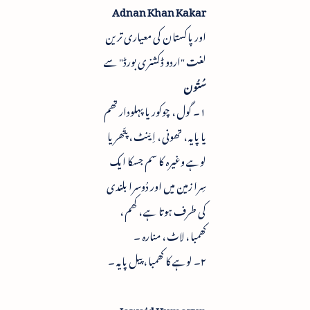
Adnan Khan Kakar
اور پاکستان کی معیاری ترین
لغت "اردو ڈکشنری بورڈ" سے
سُتُون
۱۔ گول ، چوکور یا پہلودار تھم
یا پایہ ، تھونی ، اِی٘نٹ ، پتّھر یا
لوہے وغیرہ کا سم جسکا ایک
سِرا زمین میں اور دُوسرا بلندی
کی طرف ہوتا ہے ، کھم ،
کھمبا ، لاٹ ، منارہ ۔
۲۔ لوہے کا کھمبا ، پیل پایہ ۔
Jawaid Humayun