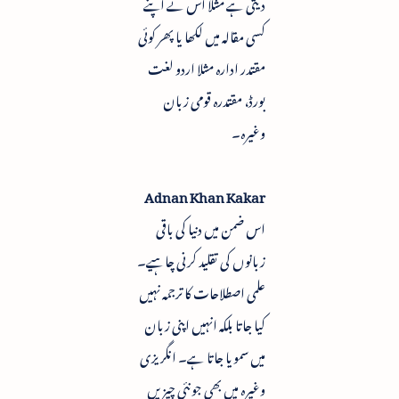
دیتی ہے مثلاً اس نے اپنے
کسی مقالہ میں لکھا یا پھر کوئی
مقتدر ادارہ مثلا اردو لغت
بورڈ، مقتدرہ قومی زبان
وغیرہ۔
Adnan Khan Kakar
اس ضمن میں دنیا کی باقی
زبانوں کی تقلید کرنی چاہیے۔
علمی اصطلاحات کا ترجمہ نہیں
کیا جاتا بلکہ انہیں اپنی زبان
میں سمویا جاتا ہے۔ انگریزی
وغیرہ میں بھی جو نئی چیزیں