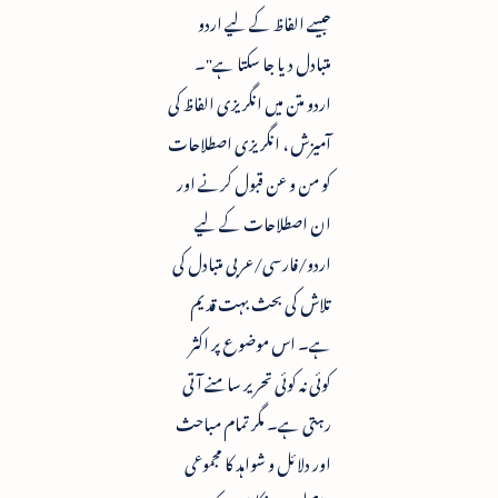
جیسے الفاظ کے لیے اردو
متبادل دیا جا سکتا ہے"۔
اردو متن میں انگریزی الفاظ کی
آمیزش ، انگریزی اصطلاحات
کو من و عن قبول کرنے اور
ان اصطلاحات کے لیے
اردو/فارسی/عربی متبادل کی
تلاش کی بحث بہت قدیم
ہے۔ اس موضوع پر اکثر
کوئی نہ کوئی تحریر سامنے آتی
رہتی ہے۔ مگر تمام مباحث
اور دلائل و شواہد کا مجموعی