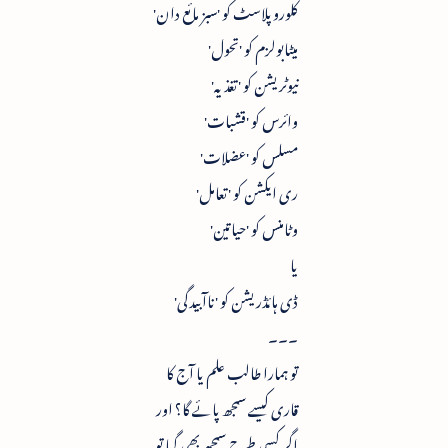
کلوروپلاسٹ کو 'سبز مائع دان'
میٹابولزم کو 'تحول'
نیوٹریشن کو 'تغذیہ'
وائرس کو 'قشبات'
مسلس کو 'عضلات'
ری ایکشن کو 'تعامل'
وٹامنس کو 'حیاتین'
یا
ڈی ہائڈریشن کو 'ناآبیدگی'
۔۔۔
تو ہمارا طالب علم یا آج کا
قاری کیسے سمجھ پائے گا؟ اور
اگر کسی طرح سمجھ بھی گیا تو