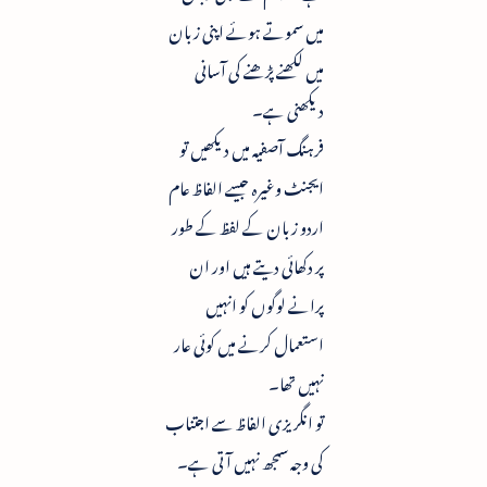
میں سموتے ہوئے اپنی زبان
میں لکھنے پڑھنے کی آسانی
دیکھنی ہے۔
فرہنگ آصفیہ میں دیکھیں تو
ایجنٹ وغیرہ جیسے الفاظ عام
اردو زبان کے لفظ کے طور
پر دکھائی دیتے ہیں اور ان
پرانے لوگوں کو انہیں
استعمال کرنے میں کوئی عار
نہیں تھا۔
تو انگریزی الفاظ سے اجتناب
کی وجہ سمجھ نہیں آتی ہے۔