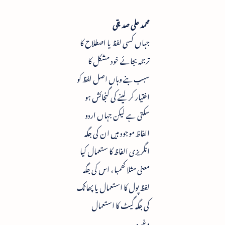
محمد علی صدیقی
جہاں کسی لفظ یا اصطلاح کا
ترجمہ بجائے خود مشکل کا
سبب بنے وہاں اصل لفظ کو
اختیار کر لینے کی گنجائش ہو
سکتی ہے لیکن جہاں اردو
الفاظ موجود ہیں ان کی جگہ
انگریزی الفاظ کا ستعمال کیا
معنی مثلا کھمبا ، اس کی جگہ
لفظ پول کا استعمال یا پھاٹک
کی جگہ گیٹ کا استعمال
وغیرہ۔