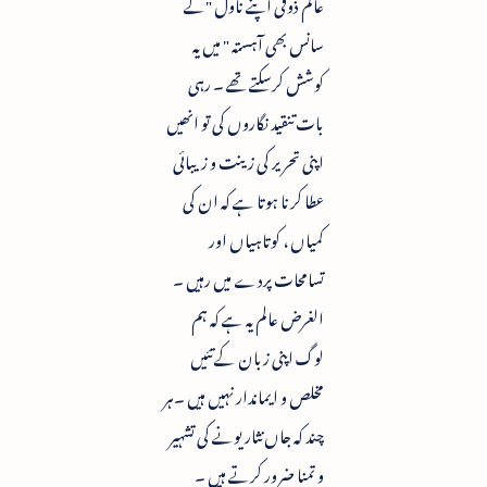
عالم ذوقی اپنے ناول "لے
سانس بھی آہستہ " میں یہ
کوشش کرسکتے تھے ۔ رہی
بات تنقید نگاروں کی تو انھیں
اپنی تحریر کی زینت و زیبائی
عطا کرنا ہوتا ہے کہ ان کی
کمیاں ، کوتاہیاں اور
تسامحات پردے میں رہیں ۔
الغرض عالم یہ ہے کہ ہم
لوگ اپنی زبان کے تئیں
مخلص و ایماندار نہیں ہیں ۔ہر
چند کہ جاں نثار یونے کی تشہیر
و تمنا ضرور کرتے ہیں ۔