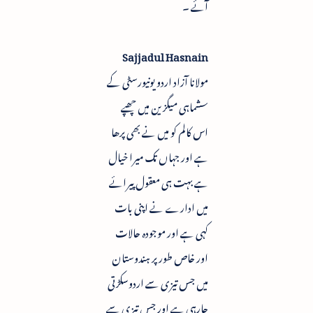
آئے ۔
Sajjadul Hasnain
مولانا آزاد اردو یونیورسٹی کے
سشماہی میگزین میں چھپے
اس کالم کو میں نے بھی پرھا
ہے اور جہاں تک میرا خیال
ہے بہت ہی معقول پیرائے
میں ادارے نے اپنی بات
کہی ہے اور موجودہ حالات
اور خاص طور پر ہندوستان
میں جس تیزی سے اردوسکڑتی
جارہی ہے اور جس تیزی سے