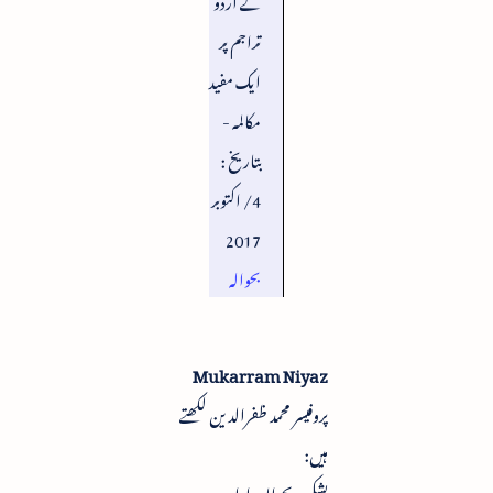
تراجم پر
ایک مفید
مکالمہ -
بتاریخ :
4/ اکتوبر
2017
بحوالہ
Mukarram Niyaz
پروفیسر محمد ظفرالدین لکھتے
ہیں:
بشکریہ بحوالہ
: اداریہ