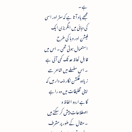
ہے ۔
مجھے یاد آتا ہے کہ ستر اور اسی
کی دہائی میں انگریزی ایک
فیشن اور وبا کی طرح
استعمال ہوتی تھی ۔ اس میں
قابلِ لحاظ حد تک کمی آئی ہے
۔ اس سلسلے میں شاعر سے
زیادہ فکشن نگار ذمہ دار ہیں کہ
اپنی تخلیقات میں وہ راہے
گاہے اردو الفاظ و
اصطلاحات پیش کر سکتے ہیں
۔ مثال کے طور پر مشرف