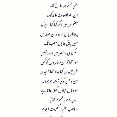
بھی ختم ہو جائے گا۔
جن اصطلاحات کا مذکورہ
مضمون میں ذکر کیا گیا ہے کیا
یہ بیماریاں اردو دان طبقہ میں
نہیں پائی جاتیں؟ جب تک
انگریزی برصغیر میں وارد نہیں
ہوا تھا تو ان بیماریوں کوکس
طرح بیان کیا جاتا تھا؟ جہان
من و عن کوئی ترجمہ موجود نہ
ہو وہاں متبادل گھڑا جاتا ہے
اور یہ کام بالعموم کوئی
صاحب علم شخصیت انجام