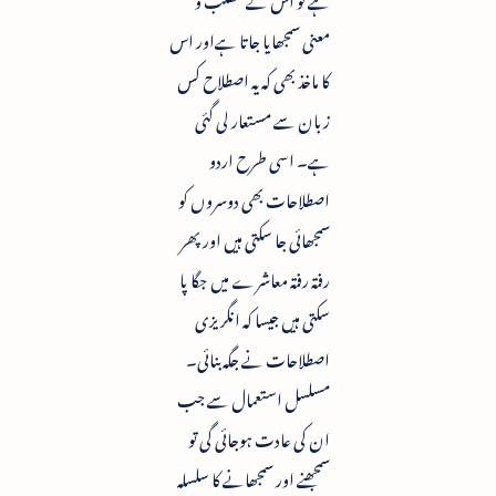
معنی سمجھایا جاتا ہےاور اس
کا ماخذ بھی کہ یہ اصطلاح کس
زبان سے مستعار لی گئی
ہے۔ اسی طرح اردو
اصطلاحات بھی دوسروں کو
سمجھائی جا سکتی ہیں اور پھر
رفتہ رفتہ معاشرے میں جگا پا
سکتی ہیں جیسا کہ انگریزی
اصطلاحات نے جگہ بنائی۔
مسلسل استعمال سے جب
ان کی عادت ہوجائی گی تو
سمجھنے اور سمجھانے کا سلسلہ