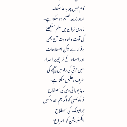
کام نہیں چلایا جا سکتا۔
اردو ذریعہ تعلیم ہو سکتا ہے۔
مادری زبان میں علم سیکھنے
کی قوت و افادیت آج بھی
برقرار ہے لیکن اصطلاحات
اور اسماء کے ترجمے پر اصرار
ہمیں ترقی کی راہ میں پیچھے کی
طرف دھکیل سکتا ہے۔
ریڈیو یا ٹی وی کی اصطلاح
فریکوئنسی کو اگر ہم 'تعدد' کہیں
ڈرائیونگ کی اصطلاح
ایکسلریشن کو 'اسراع'