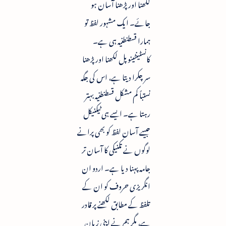
لکھنا اور پڑھنا آسان ہو
جائے۔ ایک مشہور لفظ تو
ہمارا قسطنطنیہ ہی ہے۔
کانسٹینٹینوپل لکھنا اور پڑھنا
سر چکرا دیتا ہے، اس کی جگہ
نستباً کم مشکل قسطنطنیہ بہتر
رہتا ہے۔ ایسے ہی ٹیکنیکل
جیسے آسان لفظ کو بھی پرانے
لوگوں نے تکنیکی کا آسان تر
جامہ پہنا دیا ہے۔ اردو ان
انگریزی حروف کو ان کے
تلفظ کے مطابق لکھنے پر قادر
ہے، مگر ہم نے اپنی زبان