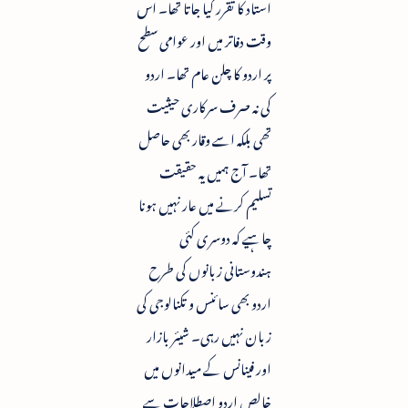
استاد کا تقرر کیا جاتا تھا۔ اس
وقت دفاتر میں اور عوامی سطح
پر اردو کا چلن عام تھا۔ اردو
کی نہ صرف سرکاری حیثیت
تھی بلکہ اسے وقار بھی حاصل
تھا۔ آج ہمیں یہ حقیقت
تسلیم کرنے میں عار نہیں ہونا
چاہیے کہ دوسری کئی
ہندوستانی زبانوں کی طرح
اردو بھی سائنس و تکنالوجی کی
زبان نہیں رہی۔ شیئر بازار
اور فینانس کے میدانوں میں
خالص اردو اصطلاحات سے