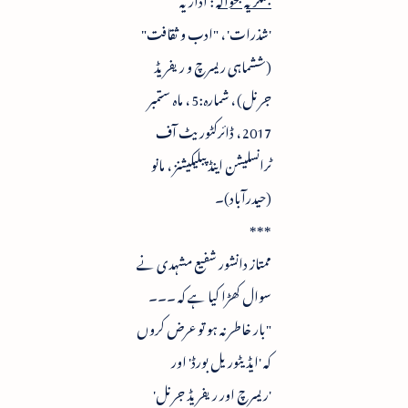
'شذرات' ، "ادب و ثقافت"
(ششماہی ریسرچ و ریفریڈ
جرنل) ، شمارہ:5 ، ماہ ستمبر
2017 ، ڈائرکٹوریٹ آف
ٹرانسلیشن اینڈ پبلیکیشنز ، مانو
(حیدرآباد)۔
***
ممتاز دانشور شفیع مشہدی نے
سوال کھڑا کیا ہے کہ ۔۔۔
"بار خاطر نہ ہو تو عرض کروں
کہ 'ایڈیٹوریل بورڈ' اور
'ریسرچ اور ریفریڈ جرنل'