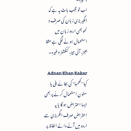
اب تو عجب بات یہ ہے کہ
انگیریزی زبان کی صرف و
نحو بھی اردو زبان میں
استعمال ہونے لگی ہے مثلا
ججز، آئی جیز، کنکشنز وغیرہ۔
Adnan Khan Kakar
کیا "کھمبا" کی بجائے بلی یا
ستون استعمال کرنے پر بھی
ایسا اعتراض ہو گا یا یہ
اعتراض صرف انگریزی سے
اردو میں آنے والے الفاظ پر