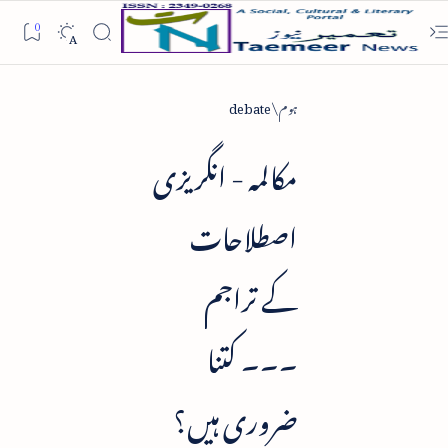
ہوم
debate
مکالمہ - انگریزی
اصطلاحات
کے تراجم
۔۔۔ کتنا
ضروری ہیں؟