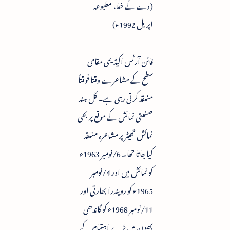
(دے کے خط، مطبوعہ
اپریل 1992ء)
فائن آرٹس اکیڈیمی مقامی
سطح کے مشاعرے وقتا فوقتاً
منعقد کرتی رہی ہے۔ کل ہند
صنعتی نمائش کے موقع پر بھی
نمائش تھیٹر پر مشاعرہ منعقد
کیا جاتا تھا۔ 6/نومبر 1963ء
کو نمائش میں اور 4/نومبر
1965ء کو رویندرا بھارتی اور
11/نومبر 1968ء کو گاندھی
بھون میں بڑے اہتمام کے