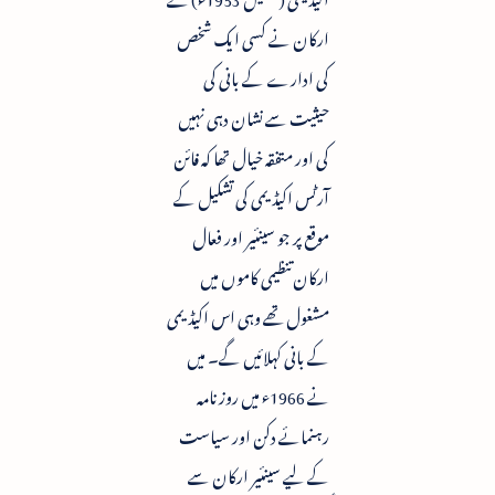
ارکان نے کسی ایک شخص
کی ادارے کے بانی کی
حیثیت سے نشان دہی نہیں
کی اور متفقہ خیال تھا کہ فائن
آرٹس اکیڈیمی کی تشکیل کے
موقع پر جو سینئیر اور فعال
ارکان تنظیمی کاموں میں
مشغول تھے وہی اس اکیڈیمی
کے بانی کہلائیں گے۔ میں
نے 1966ء میں روزنامہ
رہنمائے دکن اور سیاست
کے لیے سینئیر ارکان سے