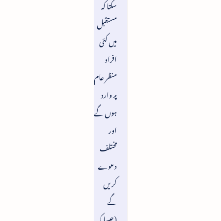
سکتا کہ
مستقبل
میں کئی
افراد
منظر عام
پر وارد
ہوں گے
اور
مختلف
دعوے
کریں
گے
(جیسا کہ