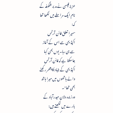
عزیز قیسی نے مدیر شگوفہ کے
نام ایک مراسلے میں لکھا تھا
کہ:
"میرا تعلق فائن آرٹس
اکیڈیمی سے اس کے آغاز
سے ہی رہا۔ یوں بھی کہا
جاسکتا ہے کہ فائن آرٹس
اکیڈیمی کے بنیاد کا پتھر رکھنے
والے ہاتھوں میں میرا ہاتھ
بھی تھا"۔
وہ زندہ دلان حیدرآباد کے
بارے میں لکھتے ہیں: