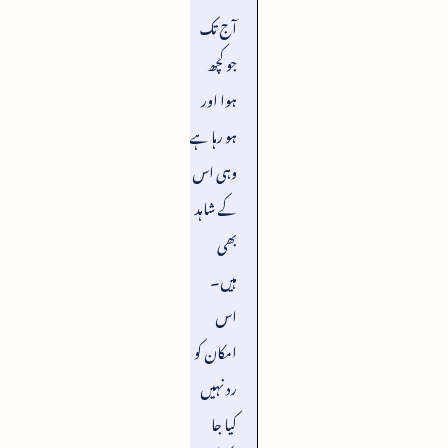
آج تک
جو کچھ
ہوا اور
ہو رہا ہے
وہی اس
کے شاہد
بھی
ہیں۔
اس
امکان کو
رد نہیں
کیا جا