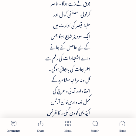
ذوق کے ذمے ہوگا۔ ناصر
کرنولی، مصطفی کمال اور
حفیظ قیصر کی ادارت میں
ایک سووینر شایع ہوگا جس
کے لیے حاصل کئے جانے
والے اشتہارات کی رقم سے
اخراجات کی پابجائی ہوگی۔
کل ہند مزاحیہ مشاعرہ کے
انعقاد اور آمدنی و خرچ کی
مکمل ذمہ داری فائن آرٹس
اکیڈیمی کو دی گئی۔ کانفرنس
بے حد کامیاب ہوئی۔
مشاعرے سے فائن آرٹس