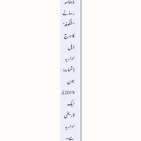
ماہنامہ
رسالے
"شگوفہ"
کا درج
ذیل
اداریہ
(شمارہ:
جون
2019)،
ایک
تاریخی
اداریہ
ہے۔