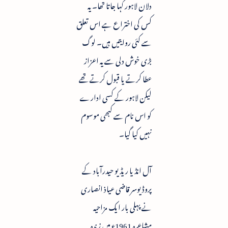
دلان لاہور کہا جاتا تھا۔ یہ
کس کی اختراع ہے اس تعلق
سے کئی روایتیں ہیں۔ لوگ
بڑی خوش دلی سے یہ اعزاز
عطا کرتے یا قبول کرتے تھے
لیکن لاہور کے کسی ادارے
کو اس نام سے کبھی موسوم
نہیں کیا گیا۔
آل انڈیا ریڈیو حیدرآباد کے
پروڈیوسر قاضی عیاذ انصاری
نے پہلی بار ایک مزاحیہ
مشاعرہ 1961ء میں زندہ