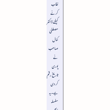
نقاب
کرنے
کیلئے ڈاکٹر
مصطفیٰ
کمال
صاحب
نے
پوری
تاریخ رقم
کر دی
ہے۔ یہ
سلسلہ
ابھی