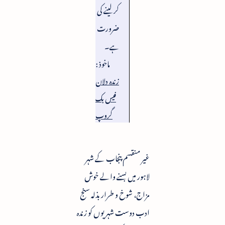
کرلینے کی
ضرورت
ہے۔
ماخوذ :
زندہ دلان
فیس بک
گروپ
غیر منقسم پنجاب کے شہر
لاہور میں بسنے والے خوش
مزاج، شوخ و طرار بذلہ سنج
ادب دوست شہریوں کو زندہ