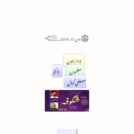
10
13/جون
مضمون
ڈاکٹر
مصطفیٰ کمال