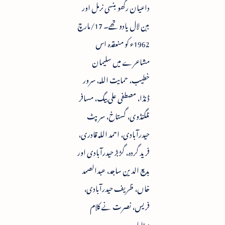
داعیان رگھو بنسی نرمل اور
ببن لال یادو تھے۔ 17/مارچ
1962ء کو منعقدہ اس
مشاعرے میں سلیمان
خطیب، حمایت اللہ، سرور
ڈنڈا، مصطفی علی بیگ، مسافر
نلگنڈوی، گستاخ، سرپٹ
حیدرآبادی، احمد اللہ قادری،
فرید گردہ، گڑبڑ حیدرآبادی اور
بدیع الدین ساجد، عبدالصمد
خاں، ظریف حیدرآبادی،
فریس، نصرت نے کلام
سنایا۔