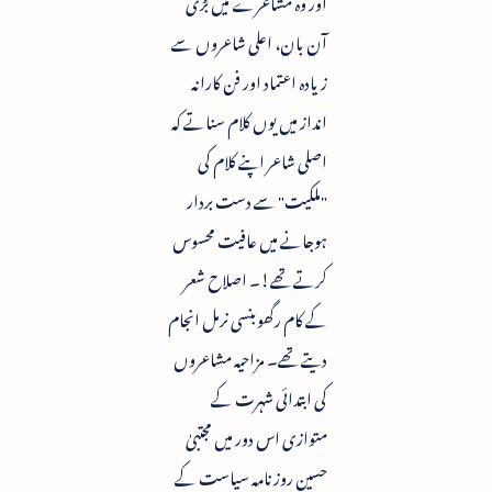
اور وہ مشاعرے میں بڑی
آن بان، اعلی شاعروں سے
زیادہ اعتماد اور فن کارانہ
انداز میں یوں کلام سناتے کہ
اصلی شاعر اپنے کلام کی
"ملکیت" سے دست بردار
ہوجانے میں عافیت محسوس
کرتے تھے!۔ اصلاح شعر
کے کام رگھوبنسی نرمل انجام
دیتے تھے۔ مزاحیہ مشاعروں
کی ابتدائی شہرت کے
متوازی اس دور میں مجتبیٰ
حسین روزنامہ سیاست کے