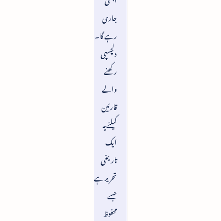
جاری
رہے گا۔
دلچسپی
رکھنے
والے
قارئین
کیلئے یہ
ایک
تاریخی
تحریر ہے
جسے
محفوظ