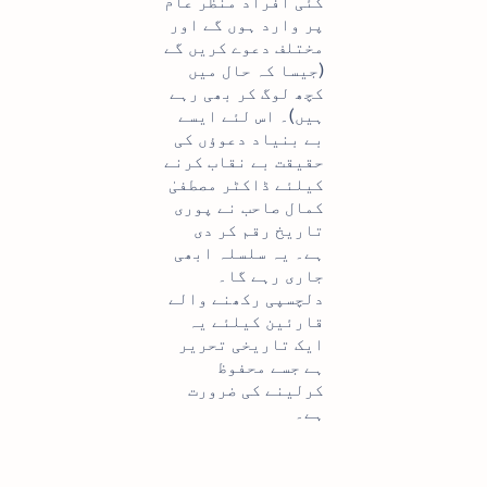
کئی افراد منظر عام
پر وارد ہوں گے اور
مختلف دعوے کریں گے
(جیسا کہ حال میں
کچھ لوگ کر بھی رہے
ہیں)۔ اس لئے ایسے
بے بنیاد دعوؤں کی
حقیقت بے نقاب کرنے
کیلئے ڈاکٹر مصطفیٰ
کمال صاحب نے پوری
تاریخ رقم کر دی
ہے۔ یہ سلسلہ ابھی
جاری رہے گا۔
دلچسپی رکھنے والے
قارئین کیلئے یہ
ایک تاریخی تحریر
ہے جسے محفوظ
کرلینے کی ضرورت
ہے۔