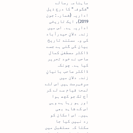
ماہنامہ رسالے
"شگوفہ" کا درج ذیل
اداریہ (شمارہ: جون
2019)، ایک تاریخی
اداریہ ہے۔ اس میں
زندہ دلانِ حیدرآباد
کی وہ مستند تاریخ
بیان کی گئی ہے جسے
ڈاکٹر مصطفیٰ کمال
صاحب نے خود تحریر
کیا ہے۔ چونکہ
ڈاکٹر صاحب بانیانِ
زندہ دلان میں
سرِفہرست ہیں اس لئے
لمحۂ قیام سے لے کر
آج تک جو کچھ ہوا
اور ہو رہا ہے وہی
اس کے شاہد بھی
ہیں۔ اس امکان کو
رد نہیں کیا جا
سکتا کہ مستقبل میں