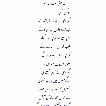
بے حد مقبولیت حاصل
ہوگئی تھی۔
اکیڈیمی کا ایک ادبی شعبہ تھا
جسے زندہ دلان حیدرآباد کے
نام سے موسوم کردیا گیا۔
جب کہ اس ادارے کے
تمام ارکان زندہ دلی کے
مظاہروں میں یکتا ہیں۔
اکیڈیمی کے ادبی شعبے کی
سرگرمیوں میں مزاحیہ شعری
محفلوں کا انعقاد خاص طور
سے شامل تھا۔ فائن آرٹس
اکیڈیمی (تشکیل 1953ء) کے