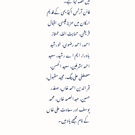
میں حصہ لیا ہے۔
فائن آرٹس اکیڈیمی کے قدیم
ارکان میں عزیز قیسی، اقبال
قریشی، حمایت اللہ، ممتاز
احمد، احمد رضوی، خورشید
باورا، ایم اے رشید، سعید
احمد اشرفین، سعید الحسن،
مصطفی علی بیگ، مجید مقبول،
قمر الدین احمد خاں، صفدر
حسین، عبدالصمد خاں، محمد
یوسف اور سعادت علی خاں
کے نام مجھے یاد ہیں۔