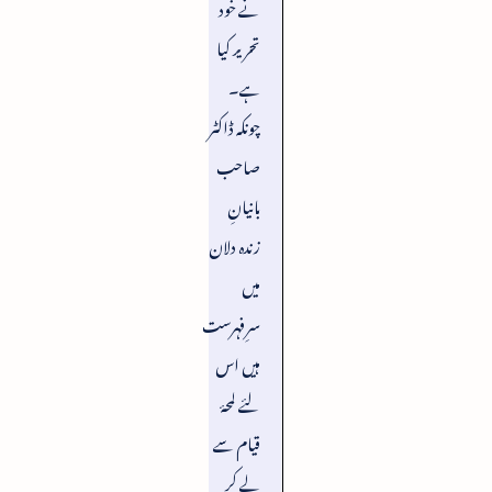
نے خود
تحریر کیا
ہے۔
چونکہ ڈاکٹر
صاحب
بانیانِ
زندہ دلان
میں
سرِفہرست
ہیں اس
لئے لمحۂ
قیام سے
لے کر