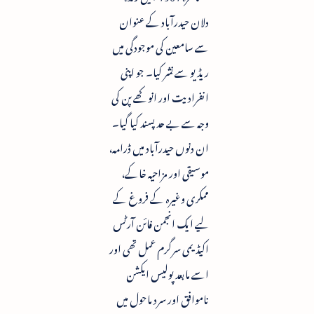
دلان حیدرآباد کے عنوان
سے سامعین کی موجودگی میں
ریڈیو سے نشر کیا۔ جو اپنی
انفرادیت اور انوکھے پن کی
وجہ سے بے حد پسند کیا گیا۔
ان دنوں حیدرآباد میں ڈرامہ،
موسیقی اور مزاحیہ خاکے،
ممکری وغیرہ کے فروغ کے
لیے ایک انجمن فائن آرٹس
اکیڈیمی سرگرم عمل تھی اور
اسے مابعد پولیس ایکشن
ناموافق اور سرد ماحول میں