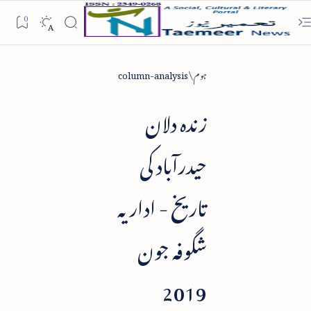
ہوم
column-analysis
زندہ دلان
حیدرآباد کی
تاریخ - اداریہ
شگوفہ جون
2019