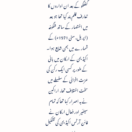
گفتگو کے بعد ان اداروں کا
تعارف قلم بند کیا تھا جو بعد
میں اختصار کے ساتھ شگوفہ
(اپریل، مئی 1971ء) کے
شمارے میں بھی شایع ہوا۔
اکیڈیمی کے ارکان میں بانی
کے طور پر کسی ایک رکن کی
عزت افزائی کے سلسلے میں
سخت اختلاف تھا، اراکین
نے بہ اصرار کہا تھا کہ تمام
سینئیر اور فعال ارکان نے
فائن آرٹس اکیڈیمی کی تشکیل