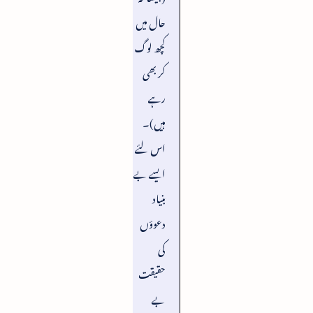
حال میں
کچھ لوگ
کر بھی
رہے
ہیں)۔
اس لئے
ایسے بے
بنیاد
دعوؤں
کی
حقیقت
بے