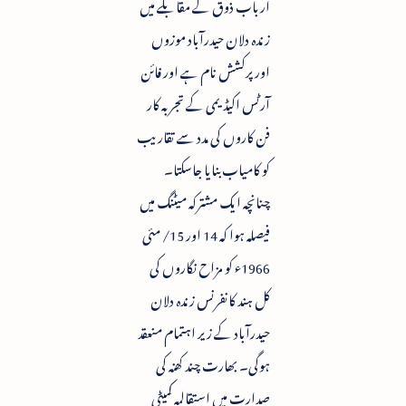
ارباب ذوق کے مقابلے میں
زندہ دلان حیدرآباد موزوں
اور پرکشش نام ہے اور فائن
آرٹس اکیڈیمی کے تجربہ کار
فن کاروں کی مدد سے تقاریب
کو کامیاب بنایا جاسکتا۔
چنانچہ ایک مشترکہ میٹنگ میں
فیصلہ ہوا کہ 14 اور 15/ مئی
1966ء کو مزاح نگاروں کی
کل ہند کانفرنس زندہ دلان
حیدرآباد کے زیر اہتمام منعقد
ہوگی۔ بھارت چند کھنہ کی
صدارت میں استقالیہ کمیٹی