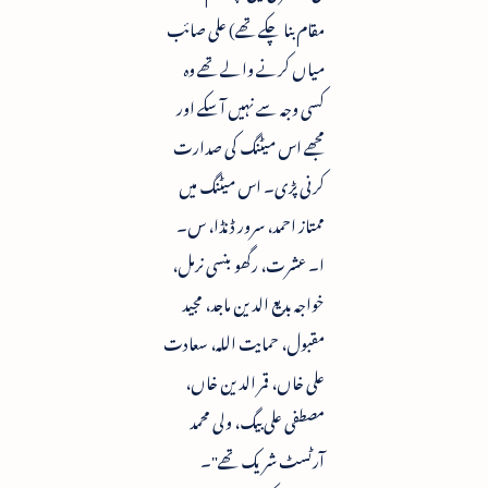
مقام بنا چکے تھے) علی صائب
میاں کرنے والے تھے وہ
کسی وجہ سے نہیں آسکے اور
مجھے اس میٹنگ کی صدارت
کرنی پڑی۔ اس میٹنگ میں
ممتاز احمد، سرور ڈنڈا، س۔
ا۔ عشرت، رگھو بنسی نرمل،
خواجہ بدیع الدین ماجد، مجید
مقبول، حمایت اللہ، سعادت
علی خاں، قمر الدین خاں،
مصطفی علی بیگ، ولی محمد
آرٹسٹ شریک تھے"۔