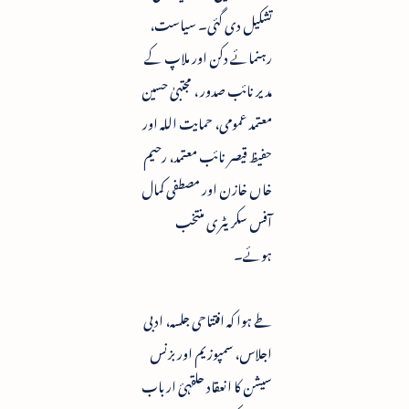
تشکیل دی گئی۔ سیاست،
رہنمائے دکن اور ملاپ کے
مدیر نائب صدور ، مجتبیٰ حسین
معتمد عمومی، حمایت اللہ اور
حفیظ قیصر نائب معتمد، رحیم
خاں خازن اور مصطفی کمال
آفس سکریٹری منتخب
ہوئے۔
طے ہوا کہ افتتاحی جلسہ، ادبی
اجلاس، سمپوزیم اور بزنس
سیشن کا انعقاد حلقہئ ارباب