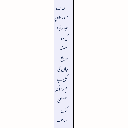
اس میں
زندہ دلانِ
حیدرآباد
کی وہ
مستند
تاریخ
بیان کی
گئی ہے
جسے ڈاکٹر
مصطفیٰ
کمال
صاحب