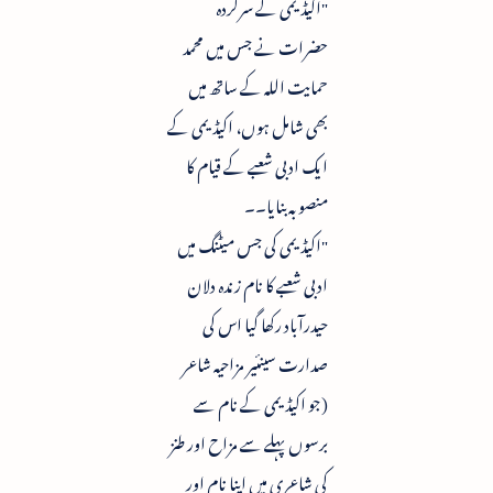
"اکیڈیمی کے سرکردہ
حضرات نے جس میں محمد
حمایت اللہ کے ساتھ میں
بھی شامل ہوں، اکیڈیمی کے
ایک ادبی شعبے کے قیام کا
منصوبہ بنایا۔۔
"اکیڈیمی کی جس میٹنگ میں
ادبی شعبے کا نام زندہ دلان
حیدرآباد رکھا گیا اس کی
صدارت سینئیر مزاحیہ شاعر
(جو اکیڈیمی کے نام سے
برسوں پہلے سے مزاح اور طنز
کی شاعری میں اپنا نام اور