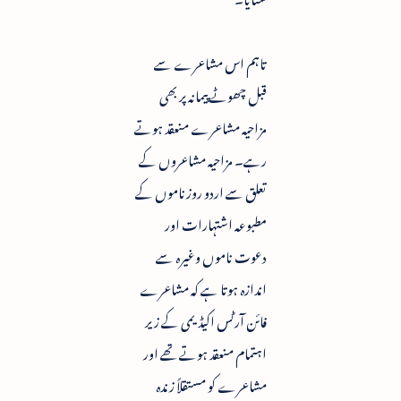
تاہم اس مشاعرے سے
قبل چھوٹے پیمانہ پر بھی
مزاحیہ مشاعرے منعقد ہوتے
رہے۔ مزاحیہ مشاعروں کے
تعلق سے اردو روزناموں کے
مطبوعہ اشتہارات اور
دعوت ناموں وغیرہ سے
اندازہ ہوتا ہے کہ مشاعرے
فائن آرٹس اکیڈیمی کے زیر
اہتمام منعقد ہوتے تھے اور
مشاعرے کو مستقلاً زندہ