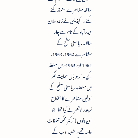
ساتھ مشاعرے منعقد کئے
گئے۔ اکیڈیمی نے زندہ دلان
حیدرآباد کے نام سے چار
سالانہ ریاستی سطح کے
مشاعرے 1962، 1963،
1964 اور 1965ء میں منعقد
کیے۔ اردو ہال حمایت نگر
میں منعقدہ ریاستی سطح کے
اولین مشاعرے کا افتتاح
نریندر لوتھر نے کیا تھا، جو
ان دنوں ڈائرکٹر محکمہ تعلقات
عامہ تھے۔ شعبۂ ادب کے