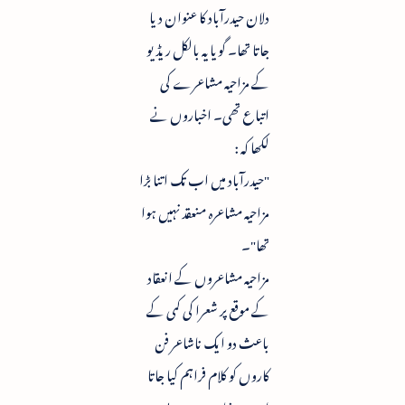
دلان حیدرآباد کا عنوان دیا
جاتا تھا۔ گویا یہ بالکل ریڈیو
کے مزاحیہ مشاعرے کی
اتباع تھی۔ اخباروں نے
لکھا کہ :
"حیدرآباد میں اب تک اتنا بڑا
مزاحیہ مشاعرہ منعقد نہیں ہوا
تھا"۔
مزاحیہ مشاعروں کے انعقاد
کے موقع پر شعرا کی کمی کے
باعث دو ایک ناشاعر فن
کاروں کو کلام فراہم کیا جاتا