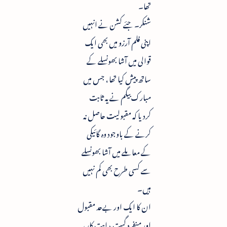
تھا۔
شنکر۔ جئے کشن نے انہیں
اپنی فلم آرزو میں بھی ایک
قوالی میں آشا بھونسلے کے
ساتھ پیش کیا تھا ، جس میں
مبارک بیگم نے یہ ثابت
کردیا کہ مقبولیت حاصل نہ
کرنے کے باوجود وہ گائیکی
کے معاملے میں آشا بھونسلے
سے کسی طرح بھی کم نہیں
ہیں۔
ان کا ایک اور بےحد مقبول
اور منفرد گیت ہدایت کار ،