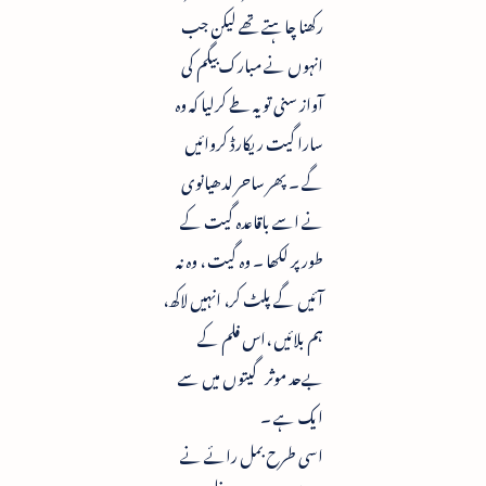
رکھنا چاہتے تھے لیکن جب
انہوں نے مبارک بیگم کی
آواز سنی تو یہ طے کرلیا کہ وہ
سارا گیت ریکارڈ کروائیں
گے ۔ پھر ساحر لدھیانوی
نے اسے باقاعدہ گیت کے
طور پر لکھا ۔ وہ گیت ، وہ نہ
آئیں گے پلٹ کر، انہیں لاکھ،
ہم بلائیں ،اس فلم کے
بےحد موثر گیتوں میں سے
ایک ہے ۔
اسی طرح بمل رائے نے