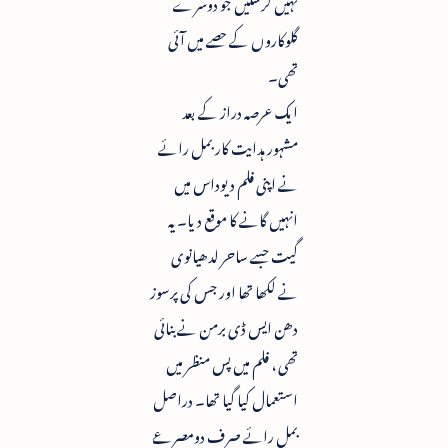
نہیں کرسکیں جو دوسرے
گلوکاروں کے حصے میں آئی
تھی۔
ایک عرصہ دراز کے بعد
مشہور ہدایت کار بمل رائے
نے اپنی فلم دیوداس میں
انہیں گانے کا موقع دیا۔ یہ
گیت جسے ساحر لدھیانوی
نے لکھا تھا اور جس کی پرسوز
دھن ایس ڈی برمن نے بنائی
تھی ، فلم میں پس منظر میں
استعمال کیا گیا تھا۔ دراصل
بمل رائے صرف دومصرعے