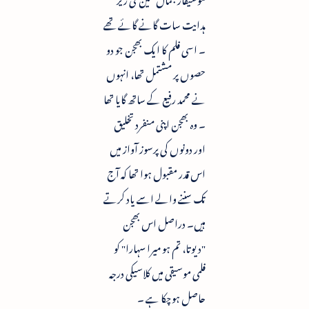
ہدایت سات گانے گائے تھے
۔ اسی فلم کا ایک بھجن جو دو
حصوں پر مشتمل تھا، انہوں
نے محمد رفیع کے ساتھ گایا تھا
۔ وہ بھجن اپنی منفرد تخلیق
اور دونوں کی پرسوز آواز میں
اس قدر مقبول ہوا تھا کہ آج
تک سننے والے اسے یاد کرتے
ہیں۔ دراصل اس بھجن
"دیوتا، تم ہو میرا سہارا" کو
فلمی موسیقی میں کلاسیکی درجہ
حاصل ہوچکا ہے ۔