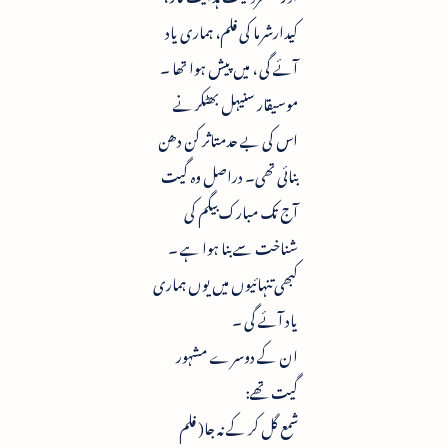
کیدارشرما کی فلم، ہماری یاد
آئے گی ، میں پیش ہوا تھا ۔
موسیقار سنیہل بھٹکر نے
اس کی بے حدمتاثر کن دھن
بنائی تھی۔ دراصل وہ گیت
آج تک مبارک بیگم کی
شناخت سے بنا ہوا ہے ۔
کبھی تنہائیوں میں یوں ہماری
یاد آئے گی ۔
ان کے دوسرے مشہور
گیت تھے:
شمع گل کر کے نہ جا( فلم