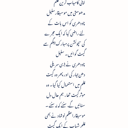
اپنی کامیاب ترین فلم
مدھومتی میں موسیقارسلیل
چودھری کو اس بات کے
لئے راضی کیا کہ ایک مجرے
کی سچوئشن پرمبارک بیگم سے
گیت گوائیں۔ سلیل
چودھری نے بڑی سریلی
دھن تیار کی اور پھر وہ گیت
فلم میں استعمال کیا گیا۔ وہ
موثر گیت تھا ، ہم حال دل
سنائیں گے، سنئے کہ نہ سنئے ۔
موسیقاراعظم نوشاد نے بھی
فلم شباب کے ایک گیت