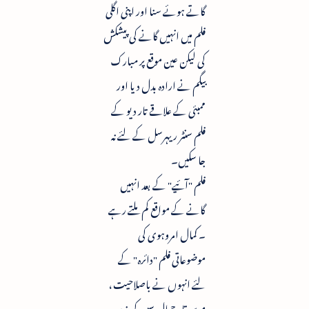
گاتے ہوئے سنا اور اپنی اگلی
فلم میں انہیں گانے کی پیشکش
کی لیکن عین موقع پر مبارک
بیگم نے ارادہ بدل دیا اور
ممبئی کے علاقے تار دیو کے
فلم سنٹر ریہرسل کے لئے نہ
جا سکیں۔
فلم "آئیے" کے بعد انہیں
گانے کے مواقع کم ملتے رہے
۔ کمال امروہوی کی
موضوعاتی فلم "دائرہ" کے
لئے انہوں نے باصلاحیت ،
موسیقار جمال سین کی زیر