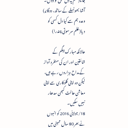
آشا بھونسلے کے ساتھ، دوگانہ)
وعدہ ہم سے کیا دل کسی کو
دیا( فلم سرسوتی چندرا)
حالانکہ مبارک بیگم کے
شائقین اور ان کی منفرد آواز
کے مداح ہزاروں رہے ہیں،
لیکن وہ اپنی گلوکاری سے اپنی
معاشی حالت کبھی سدھار
نہیں سکیں۔
18/جولائی 2016 کو انہوں
نے بعمر 80 سال ممبئی میں