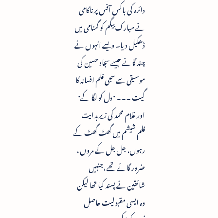
دائرہ کی باکس آفس پرناکامی
نے مبارک بیگم کو گمنامی میں
ڈھکیل دیا۔ ویسے انہوں نے
چند گانے جیسے سجاد حسین کی
موسیقی سے سجی فلم افسانہ کا
گیت ۔۔۔ "دل کو لگا کے"
اور غلام محمد کی زیر ہدایت
فلم شیشم میں گھٹ گھٹ کے
رہوں، جل جل کے مروں ،
ضرور گائے تھے ،جنہیں
شائقین نے پسند کیا تھا لیکن
وہ ایسی مقبولیت حاصل