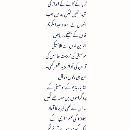
ثریا کے گانے کے انداز کی
شیدا تھیں لیکن بعد میں جب
انہوں نے استاد عبدالکریم
خاں کے بھتیجے، ریاض
الدین خاں سے کلاسیکی
موسیقی کی تربیت حاصل کی
تو ان کی آواز مزید نکھر گئی۔
ان ہی دنوں وہ آل
انڈیاریڈیو کے موسیقی کے
پروگراموں میں حصہ لینے لگیں
۔ ان کے فلمی کیریر کا آغاز
1949 کی فلم "آئیے" کے
ایک گیت "موہے آنے لگی