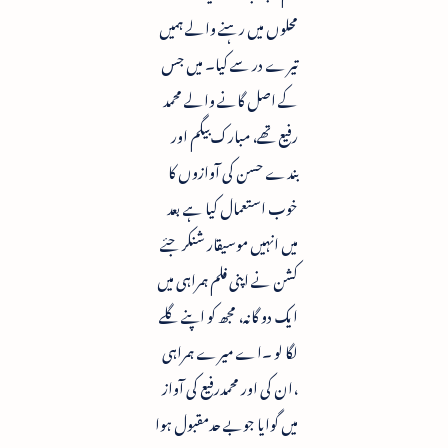
محلوں میں رہنے والے ہمیں
تیرے در سے کیا۔ میں جس
کے اصل گانے والے محمد
رفیع تھے، مبارک بیگم اور
بندے حسن کی آوازوں کا
خوب استعمال کیا ہے بعد
میں انہیں موسیقار شنکر جئے
کشن نے اپنی فلم ہمراہی میں
ایک دو گانہ، مجھ کو اپنے گلے
لگا لو ۔اے میرے ہمراہی
،ان کی اور محمدرفیع کی آواز
میں گوایا جوبے حدمقبول ہوا