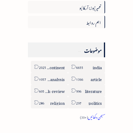
تعمیرنیوز: آرکائیو
اہم روابط
موضوعات
sub-continent
india
column-analysis
article
book-review
literature
religion
politics