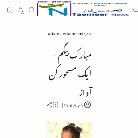
ہوم
arts-entertainment
مبارک بیگم -
ایک مسحور کن
آواز
4