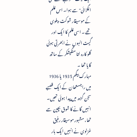
انگڑائی" سے ہوا۔ اس فلم
کے موسیقار شوکت دہلوی
تھے ۔ اسی فلم کا ایک اور
گیت انہوں نے ابھرتی ہوئی
گلو کارہ لتا منگیشکر کے ساتھ
گایا تھا ۔
مبارک بیگم 1935 یا 1936
میں راجستھان کے ایک قصبے
سجن گڑھ میں پیدا ہوئی تھیں۔
انہیں گانے کا شوق بچپن سے
تھا ، مشہور موسیقار رفیق
غزنوی نے انہیں ایک بار