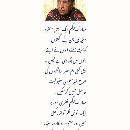
مبارک بیگم ایک ایسی منفرد
مغنیہ ہیں جن کے گیتوں
کوہمیشہ سننے والوں نے اپنے
دلوں میں جگہ دی ہے لیکن وہ
اپنی کئی ہم عصر ساتھیوں کی
طرح غیرمعمولی مقبولیت
حاصل نہیں کرسکیں ۔
مبارک بیگم فطری طور پر
ایک خوش گلو آواز رکھتی
تھیں اور مشہور اداکارہ ،مغنیہ،