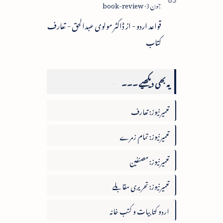
قواعد اردو - از ڈاکٹر مولوی عبدالحق - تعارف
کتاب
یہ بھی دیکھیے ۔۔۔
تعمیرنیوز: تعارف
تعمیرنیوز: تمام زمرے
تعمیرنیوز: مصنفین
تعمیرنیوز: تحریری مقابلے
اردو کتابیات و کتب خانہ