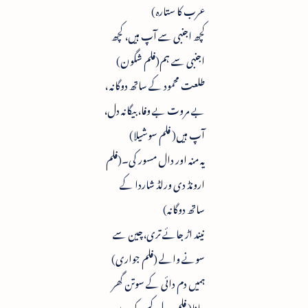
عرب کا ستارہ)
کچھ اجنبی سے آپ ہیں، کچھ
اجنبی سے ہم(فلم شگون)
طلعت محمود کے ساتھ دوگانہ ،
بے مروت بے وفا، بیگانہ دل،
آپ ہیں( فلم سوشیلا)
یہ منہ اور دال مسور کی۔(فلم
ارونڈ دی ورلڈ شاردا کے
ساتھ دوگانہ)
نیند اڑ جائے تری،چین سے
سونے والے (فلم جواری)
ہمیں دم دائی کے سوتن گھر
جانا( فلم یہ دل کس کو دوں۔