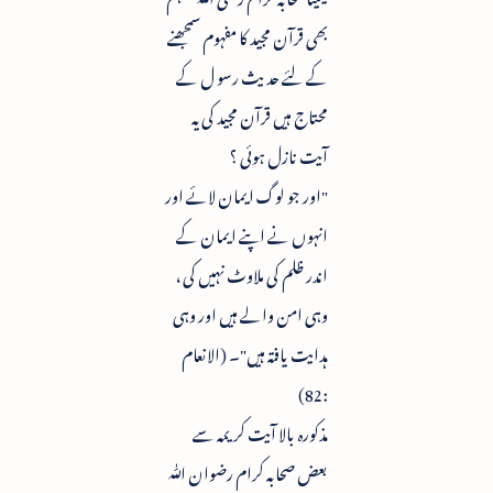
بھی قرآن مجید کا مفہوم سمجھنے
کے لئے حدیث رسو ل کے
محتاج ہیں قرآن مجید کی یہ
آیت نازل ہوئی ؟
"اور جو لوگ ایمان لائے اور
انہوں نے اپنے ایمان کے
اندر ظلم کی ملاوٹ نہیں کی ،
وہی امن والے ہیں اور وہی
ہدایت یافتہ ہیں"۔ (الانعام
:82)
مذکورہ بالا آیت کریمہ سے
بعض صحابہ کرام رضوان ﷲ