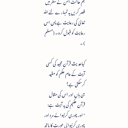
ہم حالت امن کے سفر میں
قصر کریں یہ تمہارے لئے ﷲ
تعالیٰ کی رعایت ہے پس اس
رعایت کو قبول کرو۔ (مسلم
) ۔
کیاحدیث قرآن مجید کی کسی
آیت کے عام حکم کو مقید
کرسکتی ہے؟
جی ہاں اور اس کی مثال
قرآن حکیم کی یہ آیت ہے:
" اور چوری کرنیوالے مرد اور
چوری کرنیوالی عورت کا ہاتھ