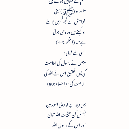
"اور وہ (ﷺ) اپنی
خواہش سے کچھ نہیں بولتے
جو کہتے ہیں وہ وحی ہوتی
ہے"۔ (النجم:3-4)
اسی لئے فرمایا :
"جس نے رسول کی اطاعت
کی پس تحقیق اس نے ﷲ کی
اطاعت کی " (النساء :80)
یہی وجہ ہے کہ دینی امور مین
فیصل کن حیثیت ﷲ تعالیٰ
اور اس کے رسول ﷲ