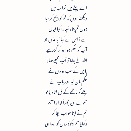
اے بیٹے میں خواب میں
دیکھتا ہوں کہ تم کو ذبح کر رہا
ہوں تم بتاؤ تمہارا کیاخیال
ہے ؟ اس نے کہا ابا جان جو
آپ کو حکم ہوا وہ کر گزرئیے
ﷲ نے چاہا تو آپ مجھے صابر
پائیں گے جب دونوں نے
حکم مان لیا اور باپ نے
بیٹے کو ماتھے کے بل لٹا دیا تو
ہم نے ان پکارا کہ ابراہیم
تم نے اپنا خواب سچا کر
دکھایا ہم نیکوکاروں کو ایسا ہی