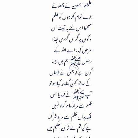
علیہم اجمعین نے چھوٹے
بڑے تمام گناہوں کو ظلم
سمجھا ا س لئے یہ آیت ان
لوگوں پر گراں گزری لہٰذا
عرض کیا، اے ﷲ کے
رسول ﷺ ہم میں ایسا
کون ہے کہ جس نے ایمان
کے ساتھ کوئی گناہ نہ کیا ہو تو
آپ ﷺ نے فرمایا اس
ظلم سے مراد عام گناہ نہیں
بلکہ یہاں ظلم سے مراد شرک
ہے کیاتم نے قرآن حکیم میں
لقمان کا یہ قول نہیں پڑھا: