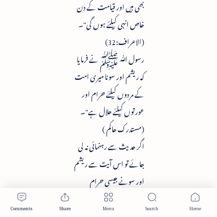
بھی ہیں اور قیامت کے دن
خاص انہی کیلئے ہوں گی"۔
(الاعراف:32)
رسول ﷲ ﷺ نے فرمایا
کہ ریشم اور سونا میری امت
کے مردوں کیلئے حرام اور
عورتوں کیلئے حلال ہے"۔
(مستدرک حاکم )
اگر حدیث سے رہنمائی نہ لی
جائے تو اس آیت سے ریشم
اور سونے جیسی حرام
چیزوں کو حلال سمجھ لیا جاتا۔