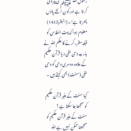
کرتا ہے اورکون الٹے پاؤں
پھرتا ہے"۔ (البقرۃ:143)
معلوم ہوا کہ بیت المقدس کو
قبلہ مقرر کرنے کا حکم ﷲ نے
بذریعہ وحی خفی دیا قرآن حکیم
کے علاوہ دوسری وحی کو وحی
خفی (سنت) بھی کہتے ہیں ۔
کیا سنت کے بغیر قرآن حکیم
کو سمجھا جا سکتا ہے ؟
سنت کے بغیر قرآن حکیم کو
سمجھنا ممکن نہیں ہے ﷲ