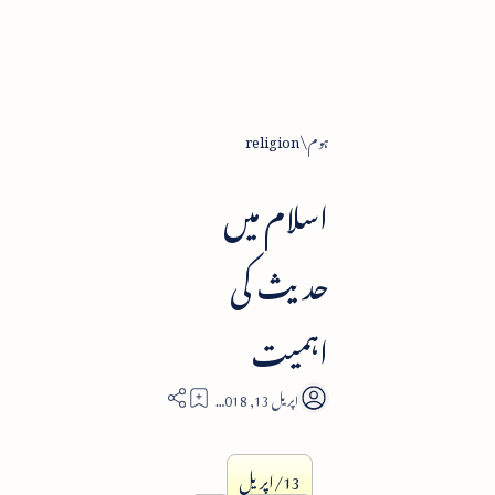
ہوم
religion
اسلام میں
حدیث کی
اہمیت
12
13/اپریل