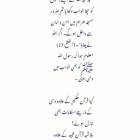
کو سچا خواب دکھایا تم ضرور
مسجد حرام میں امن و امان
سے داخل ہوگے۔ اگر ﷲ
نے چاہا"۔ (الفتح:27)
معلوم ہوا کہ رسول ﷲ
ﷺ کو بھی خواب میں
وحی ہوئی ۔
کیا قرآن حکیم کے علاوہ وحی
کے ذریعے احکامات بھی
نازل ہوئے؟
بلاشبہ قرآن مجید کے علاوہ