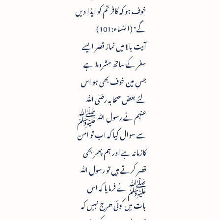
خوف ہو کہ کافر تم کو ایذا دیں
گے" (النساء:101)
آیت بالا میں نماز قصر ایسے
سفر کے ساتھ مشروط ہے
جس مین خوف بھی ہو اس
لئے بعض صحابہ رضی ﷲ
عنہم نے رسول ﷲ ﷺ
سے سوال کیا کہ اب تو امن
کازمانہ ہے اور ہم پھر بھی
قصر کرتے ہیں تو رسول ﷲ
ﷺ نے فرمایا کہ اس
بات میں کوئی حرج نہیں کہ