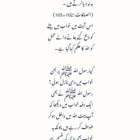
بدلہ دیاکرتے ہیں ۔
(الصافات :102۔105)
اس آیت میں خواب میں بیٹے
کو ذبح کئے جانے والے عمل
کو ﷲ کا حکم کہاگیا ہے ۔
کیارسول ﷲ ﷺ پر بھی
خواب میں وحی نازل ہوئی ؟
رسول ﷲ ﷺنے بھی
ایک دفعہ خواب میں دیکھا کہ
آپ بیت ﷲ میں داخل ہوکر
طواف کر رہے ہیں چونکہ یہ
خواب بھی وحی کی قسم سے