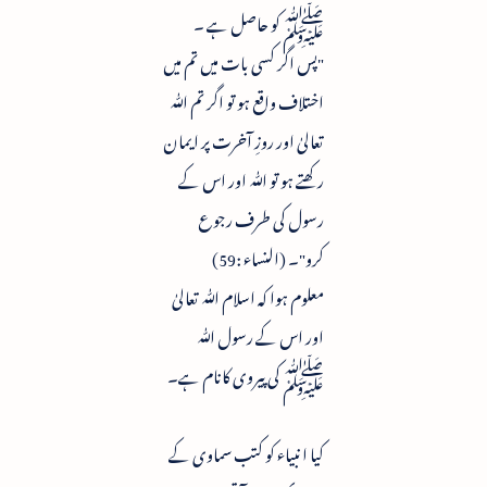
ﷺ کو حاصل ہے ۔
"پس اگر کسی بات میں تم میں
اختلاف واقع ہو تو اگر تم ﷲ
تعالیٰ اور روزِ آخرت پر ایمان
رکھتے ہو تو ﷲ اور اس کے
رسول کی طرف رجوع
کرو"۔ (النساء :59)
معلوم ہوا کہ اسلام ﷲ تعالیٰ
اور اس کے رسول ﷲ
ﷺ کی پیروی کانام ہے۔
کیا انبیاء کو کتب سماوی کے