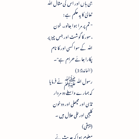
جی ہاں اور اس کی مثال ﷲ
تعالیٰ کا یہ حکم ہے :
" تم پر مرا ہوا جانور، خون
،سور کا گوشت اور جس چیز پر
ﷲ کے سوا کسی اور کا نام
پکارا جائے حرام ہے"۔
(المائدۃ:3)
رسول ﷲ ﷺ نے فرمایا
کہ ہمارے واسطے دو مردار
ٹڈی اور مچھلی اور دوخون
کلیجی اور تلی حلال ہیں ۔
(بیہقی)
معلوم ہوا کہ حدیث نے