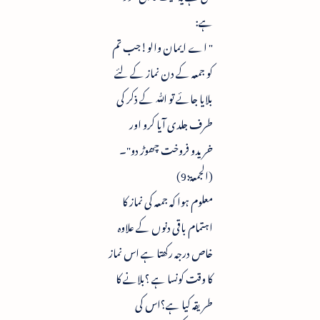
ہے:
" اے ایمان والو!جب تم
کو جمعہ کے دن نماز کے لئے
بلایا جائے تو ﷲ کے ذکر کی
طرف جلدی آیا کرو اور
خریدو فروخت چھوڑ دو"۔
(الجمعۃ:9)
معلوم ہوا کہ جمعہ کی نماز کا
اہتمام باقی دنوں کے علاوہ
خاص درجہ رکھتا ہے اس نماز
کا وقت کونسا ہے ؟بلانے کا
طریقہ کیا ہے؟اس کی