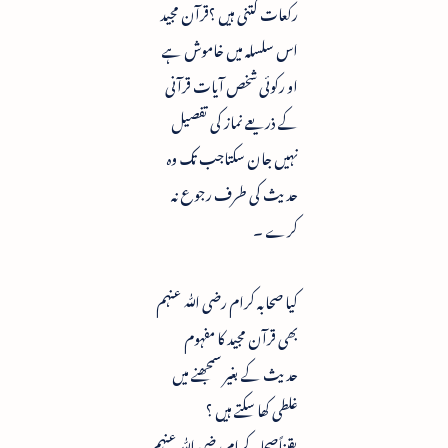
رکعات کتنی ہیں ؟قرآن مجید
اس سلسلہ میں خاموش ہے
او رکوئی شخص آیات قرآنی
کے ذریعے نماز کی تفصیل
نہیں جان سکتاجب تک وہ
حدیث کی طرف رجوع نہ
کرے ۔
کیا صحابہ کرام رضی ﷲ عنہم
بھی قرآن مجید کا مفہوم
حدیث کے بغیر سمجھنے میں
غلطی کھا سکتے ہیں ؟
یقیناًصحابہ کرام رضی ﷲ عنہم