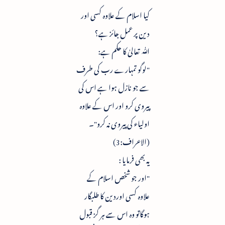
کیا اسلام کے علاوہ کسی اور
دین پر عمل جائز ہے؟
ﷲ تعالیٰ کا حکم ہے:
"لوگو تمہارے رب کی طرف
سے جو نازل ہوا ہے اس کی
پیروی کرو اور اس کے علاوہ
اولیاء کی پیروی نہ کرو"۔
(الاعراف:3)
یہ بھی فرمایا :
"اور جو شخص اسلام کے
علاوہ کسی اوردین کا طلبگار
ہوگاتو وہ اس سے ہر گز قبول