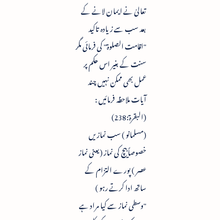
تعالیٰ نے ایمان لانے کے
بعد سب سے زیادہ تاکید
"اقامت الصلوۃ" کی فرمائی مگر
سنت کے بغیر اس حکم پر
عمل بھی ممکن نہیں چند
آیات ملاحظہ فرمائیں :
(البقرۃ:238)
(مسلمانو ) سب نمازیں
خصوصاً بیچ کی نماز (یعنی نماز
عصر ) پورے التزام کے
ساتھ ادا کرتے رہو )
"وسطی نماز سے کیا مراد ہے