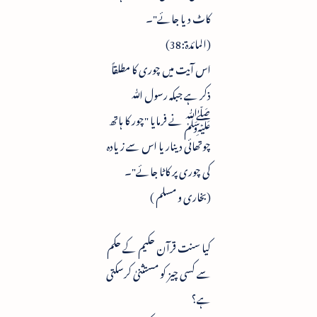
کاٹ دیا جائے"۔
(المائدۃ:38)
اس آیت میں چوری کا مطلقاً
ذکر ہے جبکہ رسول ﷲ
ﷺ نے فرمایا "چور کا ہاتھ
چوتھائی دینار یا اس سے زیادہ
کی چوری پر کاٹا جائے"۔
(بخاری و مسلم )
کیا سنت قرآن حکیم کے حکم
سے کسی چیز کو مستثنیٰ کرسکتی
ہے؟