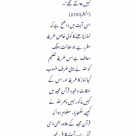
نہیں جانتے تھے"۔
(البقرۃ:239)
اس آیت میں واضح ہے کہ
نماز پڑھنے کا کوئی خاص طریقہ
مقرر ہے جو بحالت جنگ
معاف ہے اس طریقہ تعلیم
کو ﷲ نے اپنی طرف منسوب
کیانماز کا طریقہ اور اس کے
اوقات وغیرہ قرآن مجید میں
کہیں مذکور نہیں پھر ﷲ نے
کیسے سکھایا ، معلوم ہوا کہ
قرآن مجید کے علاوہ بھی وحی
آئی ہے یہ آیت قابل غور