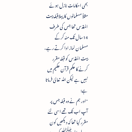
بھی احکامات نازل ہوئے
مثلاً مسلمانوں کا پہلاقبلہ بیت
المقدس تھا جس کی طرف
14سال تک منہ کرکے
مسلمان نماز ادا کرتے رہے ،
بیت المقدس کو قبلہ مقرر
کرنے کا حکم قرآن حکیم میں
نہیں ہے لیکن ﷲ تعالیٰ فرماتا
ہے:
"اور ہم نے وہ قبلہ جس پر
آپ اب تک تھے اسی لئے
مقرر کیا تھا کہ دیکھیں کون
رسول ﷲ ﷺ کی پیروی