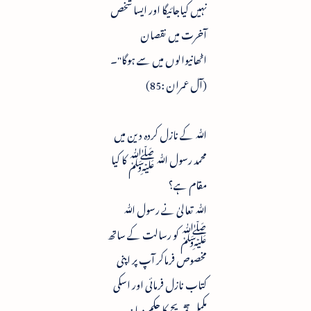
نہیں کیاجائیگا اور ایسا شخص
آخرت میں نقصان
اٹھانیوالوں میں سے ہوگا"۔
(آل عمران :85)
ﷲ کے نازل کردہ دین میں
محمد رسول ﷲ ﷺ کا کیا
مقام ہے؟
ﷲ تعالیٰ نے رسول ﷲ
ﷺ کو رسالت کے ساتھ
مخصوص فرماکر آپ پر اپنی
کتاب نازل فرمائی اور اسکی
مکمل تشریح کا حکم دیا :