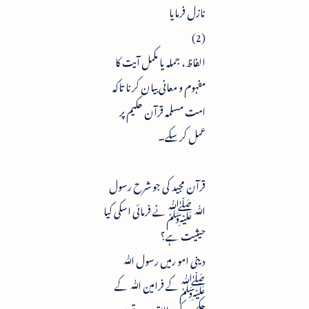
نازل فرمایا
(2)
الفاظ ، جملہ یا مکمل آیت کا
مفہوم و معانی بیان کرنا تاکہ
امت مسلمہ قرآن حکیم پر
عمل کرسکے۔
قرآن مجید کی جو شرح رسول
ﷲ ﷺنے فرمائی اسکی کیا
حیثیت ہے؟
دینی امو رمیں رسول ﷲ
ﷺکے فرامین ﷲ کے
حکم کے مطابق ہوتے ہیں: