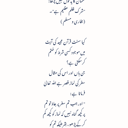
"شرک ظلم عظیم ہے"۔
(بخاری و مسلم )
کیا سنت قرآن مجید کی آیت
میں موجود کسی شرط کو ختم
کرسکتی ہے؟
جی ہاں اور اس کی مثال
سفر کی نماز قصر ہے ﷲ تعالیٰ
فرماتا ہے :
" اور جب تم سفر پر جاؤ تو تم
پر کچھ گناہ نہیں کہ نماز کو کچھ کم
کرکے پڑھو ، بشرطیکہ تم کو