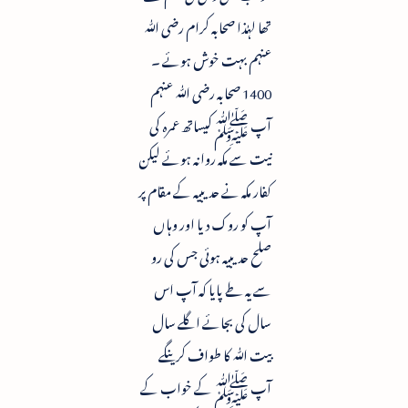
تھا لہٰذا صحابہ کرام رضی ﷲ
عنہم بہت خوش ہوئے ۔
1400 صحابہ رضی ﷲ عنہم
آپ ﷺ کیساتھ عمرہ کی
نیت سے مکہ روانہ ہوئے لیکن
کفار مکہ نے حدیبیہ کے مقام پر
آپ کو روک دیا اور وہاں
صلح حدیبیہ ہوئی جس کی رو
سے یہ طے پایا کہ آپ اس
سال کی بجائے اگلے سال
بیت ﷲ کا طواف کرینگے
آپ ﷺ کے خواب کے