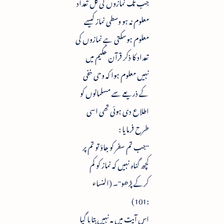
جب تک نمازوں کی کل تعداد
معلوم نہ ہو وسطی نماز کیسے
معلوم ہوسکتی ہے نمازوں کی
تعداد کا ذکر قرآن حکیم میں
نہیں معلوم ہوا کہ وحی خفی
کے ذریعے سے مسلمانوں کو
اطلاع دی ہوئی تھی اسی
طرح فرمایا :
"جب تم سفر کو جاؤ تو تم پر
کچھ گناہ نہیں کہ نماز کو کم
کرکے پڑھو"۔ (النساء
:101)
اس آیت میں یہ نہیں بتایا گیا