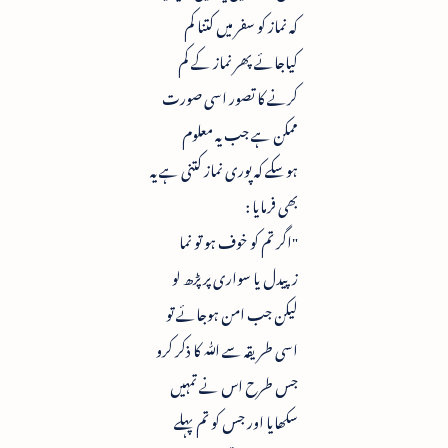
کہ نماز کو سفر میں کتنا کم
کیاجائے پھر نماز کے کم
کرنے کا تصور اسی صورت
ممکن ہے جب یہ معلوم
ہوسکے کہ پوری نماز کتنی ہے یہ
بھی فرمایا :
"اگر تم کو خوف ہو تو نما
زپیدل یا سواری پر پڑھ لو
لیکن جب امن ہوجائے تو
اسی طریقہ سے ﷲ کا ذکر کرو
جس طرح اس نے تمہیں
سکھایا اور جس کو تم پہلے