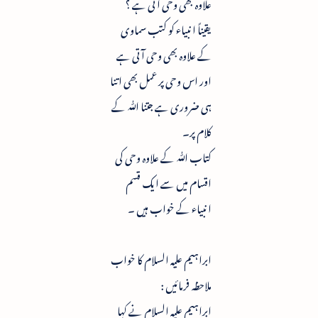
علاوہ بھی وحی آتی ہے ؟
یقیناً انبیاء کو کتب سماوی
کے علاوہ بھی وحی آتی ہے
اور اس وحی پر عمل بھی اتنا
ہی ضروری ہے جتنا ﷲ کے
کلام پر۔
کتاب ﷲ کے علاوہ وحی کی
اقسام میں سے ایک قسم
انبیاء کے خواب ہیں ۔
ابراہیم علیہ السلام کا خواب
ملاحظہ فرمائیں :
ابراہیم علیہ السلام نے کہا