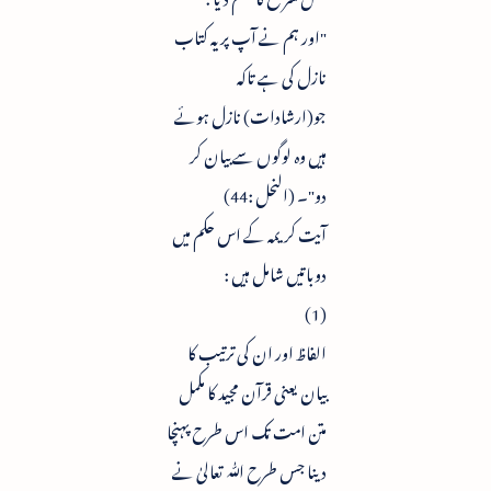
"اور ہم نے آپ پر یہ کتاب
نازل کی ہے تاکہ
جو(ارشادات) نازل ہوئے
ہیں وہ لوگوں سے بیان کر
دو"۔ (النحل :44)
آیت کریمہ کے اس حکم میں
دوباتیں شامل ہیں :
(1)
الفاظ اور ان کی ترتیب کا
بیان یعنی قرآن مجید کا مکمل
متن امت تک اس طرح پہنچا
دینا جس طرح ﷲ تعالیٰ نے