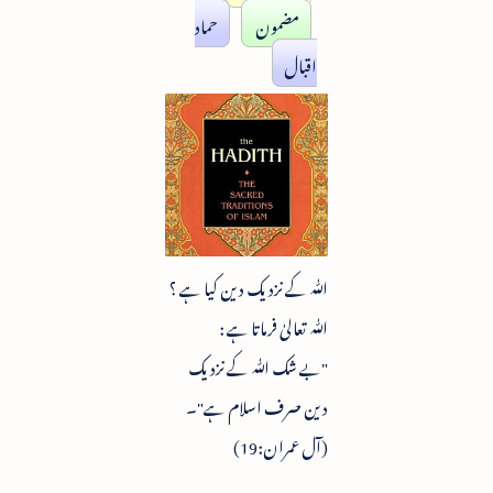
مضمون
حماد
اقبال
ﷲ کے نزدیک دین کیا ہے ؟
ﷲ تعالیٰ فرماتا ہے :
"بے شک ﷲ کے نزدیک
دین صرف اسلام ہے"۔
(آل عمران:19)