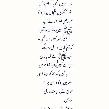
بارے میں صحابہ کرام رضی
ﷲ عنہم میں خلجان پیدا ہواتو
عمر رضی ﷲ عنہ نے آپ
ﷺ سے پوچھا کہ کیا آپ
نے ہمیں خبر نہیں دی تھی ۔
کہ ہم مکہ میں داخل ہونگے
آپ ﷺ نے فرمایا ہاں
میں نے تمہیں بتایا تھا مگر میں
نے یہ نہیں کہاتھا کہ ایسا اسی
سفر میں ہوگا واپسی پر ﷲ
تعالیٰ نے یہ آیات نازل
فرمائیں :
" بلاشبہ ﷲ نے اپنے رسول