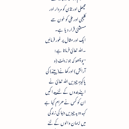
مچھلی اور ٹڈی کو مردار اور
کلیجی اور تلی کو خون سے
مستثنیٰ قرار دیا ہے۔
ایک اور مثال پر غور فرمائیں
۔ﷲ تعالیٰ فرماتا ہے :
" پوچھو کہ جو زینت (و
آرائش) اورکھانے(پینے) کی
پاکیزہ چیزیں ﷲ تعالیٰ نے
اپنے بندوں کے لئے پیدا کیں
ان کو کس نے حرام کیا ہے
کہہ دو یہ چیزیں دنیا کی زندگی
میں ایمان والوں کے لئے