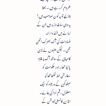
محروم کررہے ہیں ۔ بھلا
بتائیے تو یہ کون صاحب ہیں؟
یہ وہی سابقہ وزیر ہیں جن کے
زمانے میں فرقہ وارانہ
فسادات کی آگ بھڑک اٹھی
تھی ۔ لیکن جنہوں نے بڑی
کامیابی کے ساتھ آگ پر قابو
پالیا تھا۔اور حکومت کو
سفارشی خط لکھاتھا کہ
مہلوکین کے ورثاء کو ایک
معقول رقم ادا کی جائے۔
انڈین کانسٹی ٹیوشن کے