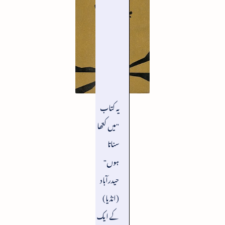
یہ کتاب
"میں کتھا
سناتا
ہوں"
حیدرآباد
(انڈیا)
کے ایک