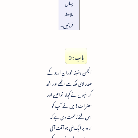
یہاں
ملاحظہ
فرمائیں۔
باب : 9
انجمن وظیفہ خورانِ اردو کے
صدر اپنی جگہ سے اٹھے اور اٹھ
کر انہوں نے کہا، خواتین اور
حضرات! میں نے آپ کو
اس لئے زحمت دی ہے کہ
اردو پر ایک نئی جو آفت آئی
ہے اس پر غوروخوص کے