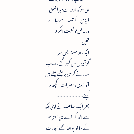
ہی ہو کہ اردو سے میرا تعلق
ڈیڈی کے توسط سے رہا ہے
ورنہ ممی تو ٹھیٹ انگریز
تھیں!
ایک دو منٹ بس سر
گوشیوں میں گزر گئے ، جناب
صدر نے کرسی پر بیٹھے بیٹھے ہی
آواز دی ، حضرات! کچھ تو
کہئے۔۔۔۔۔۔۔۔۔
پھر ایک صاحب نے اپنی جگہ
سے اٹھ کر بڑے ہی احترام
کے ساتھ پوچھا، مجھے اجازت