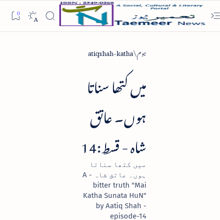
ہوم
atiqshah-katha
میں کتھا سناتا
ہوں۔ عاتق
شاہ - قسط:14
میں کتھا سناتا
ہوں۔ عاتق شاہ - A
bitter truth "Mai
Katha Sunata HuN"
by Aatiq Shah -
episode-14