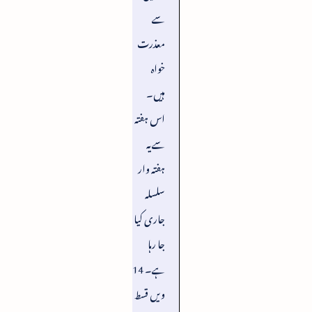
سے
معذرت
خواہ
ہیں۔
اس ہفتہ
سے یہ
ہفتہ وار
سلسلہ
جاری کیا
جا رہا
ہے۔ 14
ویں قسط