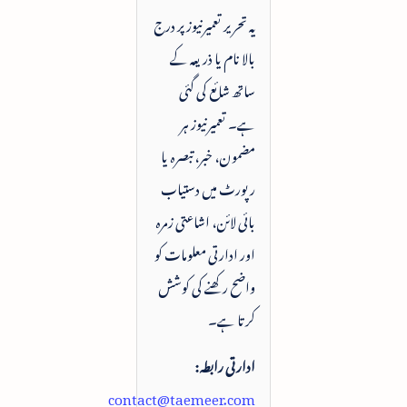
یہ تحریر تعمیرنیوز پر درج
بالا نام یا ذریعہ کے
ساتھ شائع کی گئی
ہے۔ تعمیرنیوز ہر
مضمون، خبر، تبصرہ یا
رپورٹ میں دستیاب
بائی لائن، اشاعتی زمرہ
اور ادارتی معلومات کو
واضح رکھنے کی کوشش
کرتا ہے۔
ادارتی رابطہ:
contact@taemeer.com