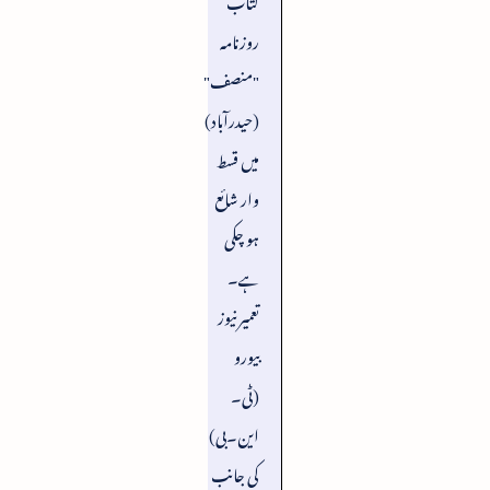
روزنامہ
"منصف"
(حیدرآباد)
میں قسط
وار شائع
ہو چکی
ہے۔
تعمیر نیوز
بیورو
(ٹی۔
این۔بی)
کی جانب