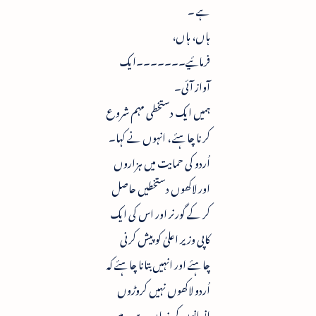
ہے ۔
ہاں، ہاں،
فرمائیے۔۔۔۔۔۔۔ایک
آواز آئی۔
ہمیں ایک دستخطی مہم شروع
کرنا چاہئے ، انہوں نے کہا۔
اُردو کی حمایت میں ہزاروں
اور لاکھوں دستخطیں حاصل
کر کے گورنر اور اس کی ایک
کاپی وزیر اعلیٰ کو پیش کرنی
چاہئے اور انہیں بتانا چاہئے کہ
اُردو لاکھوں نہیں کروڑوں
انسانوں کی زبان ہے ۔ میں