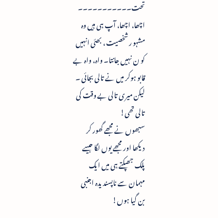
تحت۔۔۔۔۔۔۔۔۔۔۔
اچھا، اچھا، آپ ہی ہیں وہ
مشہو ر شخصیت ، بھئی انہیں
کو ن نہیں جانتا۔ واہ، واہ بے
قابو ہوکر میں نے تالی بجائی ۔
لیکن میری تالی بے وقت کی
تالی تھی!
سبھوں نے مجھے گھور کر
دیکھا اور مجھے یوں لگا جیسے
پلک جھپکتے ہی میں ایک
مہمان سے ناپسندیدہ اجنبی
بن گیا ہوں!