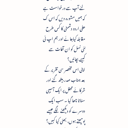
لئے آپ سے درخواست ہے
کہ ہمیں مشورہ دیں کہ اس ک
ھلی اردو دشمنی کا کس طرح
مقابلہ کیاجائے اور ہم اپ نی
نئی نسل کو ان آفات سے
کیسے بچائیں؟
اپنی اس مختصر سی تقریر کے
بعد جناب صدر بیٹھ گئے اور
شرکائے محفل پر ایک آسیبی
سناٹا چھا گیا ۔ سب ایک
دوسرے کو دیکھنے لگے جیسے
پوچھتے ہوں، بھئی کیا کہیں؟