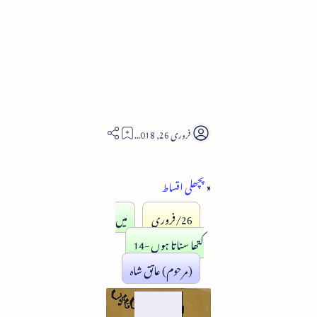
6
«
پچھلی اقساط
26/فروری
میں
کتھا سناتا ہوں -14
(مرحوم) عاتق شاہ