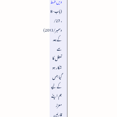
ویں قسط
(باب-8
، 27/
دسمبر/2013)
کے بعد
سے
تعطل کا
شکار ہو
گیا جس
کے لیے
ہم اپنے
معزز
قارئین