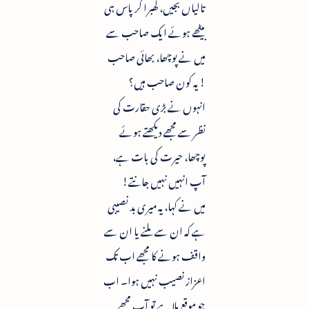
تالیاں بجیں، گھبرا کر پاس ہی
بیٹھے ہوئے ایک صاحب سے
میں نے پوچھا، بھائی صاحب
! یہ کون صاحب ہیں؟
انہوں نے بڑی حقارت کی
نظر سے مجھے دیکھتے ہوئے
پوچھا، حیرت کی بات ہے،
آپ انہیں نہیں جانتے!
میں نے کہا، یہ میری بد نصیبی
ہے کہ ان سے ملنے یا ان سے
واقف ہونے کا مجھے اب تک
اعزاز نصیب نہیں ہوا۔ اب
جو موقع ملا ہے تو آپ مجھے