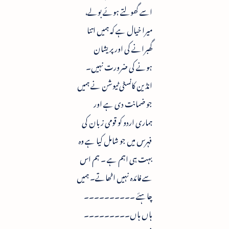
اسے گھولتے ہوئے بولے،
میرا خیال ہے کہ ہمیں اتنا
گھبرانے کی اور پریشان
ہونے کی ضرورت نہیں۔
انڈین کانسٹی ٹیوشن نے ہمیں
جو ضمانت دی ہے اور
ہماری اردو کو قومی زبان کی
فہرس میں جو شامل کیا ہے وہ
بہت ہی اہم ہے ۔ ہم اس
سے فائدہ نہیں اٹھاتے۔ ہمیں
چاہئے ۔۔۔۔۔۔۔۔۔۔
ہاں ہاں۔۔۔۔۔۔۔۔۔