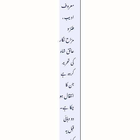
معروف
ادیب ،
طنز و
مزاح نگار
عاتق شاہ
کی تحریر
کردہ ہے
جن کا
انتقال ہو
چکا ہے۔
دو دہائی
قبل یہ
کتاب