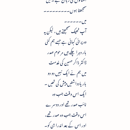
سمجھتا ہوں۔۔۔۔۔۔۔۔۔
میں۔۔۔۔۔۔
آپ ٹھیک سمجھتے ہیں ، لیکن یہ
وہ پرانی کہانی ہے جسے ہم کئی
بار دہرا چکے ہیں مرحوم صدر
ڈاکٹر ذاکر حسین کی خدمت
میں ہم نے ایک نہیں دو دو
بار یادداشتیں پیش کی تھیں ۔
ایک اس وقت جب وہ
نائب صدر تھے اور دوسرے
اس وقت جب وہ صدر تھے ،
اور اس کے بعد اندرا جی کو۔