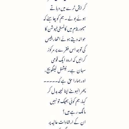
کر ایش ٹرے میں دباتے
ہوئے بولے ۔ ہم کو چاہئے کہ
میمورنڈم میں کانسٹی ٹیوشن کا
حوالہ دیتے ہوئے اتھاریٹیس
کی توجہ اس فقرے پر مرکوز
کرائیں کہ اردو ایک قومی
سبان ہے۔ نیشنل لینگویج ،
اور ہمارا حق ہے کہ۔۔۔۔۔
پھر انہوںنے اپنا لہجہ بدل کر
کہا، ہم کوئی بھیک تو نہیں
مانگ رہے ہیں؟
ان کے ارشادات عالیہ پر