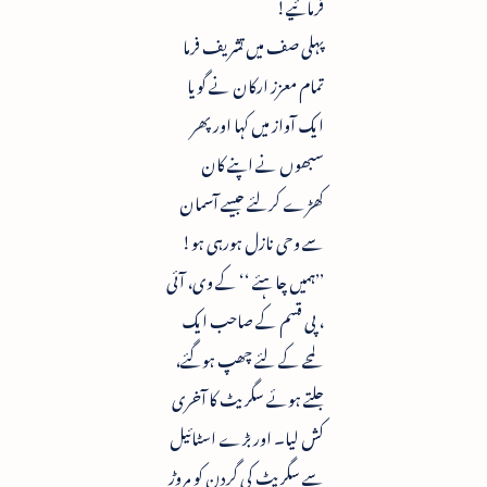
فرمائیے!
پہلی صف میں تشریف فرما
تمام معزز ارکان نے گویا
ایک آواز میں کہا اور پھر
سبھوں نے اپنے کان
کھڑے کرلئے جیسے آسمان
سے وحی نازل ہورہی ہو!
’’ہمیں چاہئے ‘‘ کے وی، آئی
، پی قسم کے صاحب ایک
لمحے کے لئے چھپ ہوگئے،
جلتے ہوئے سگریٹ کا آخری
کش لیا۔ اور بڑے اسٹائیل
سے سگریٹ کی گردن کو مروڑ