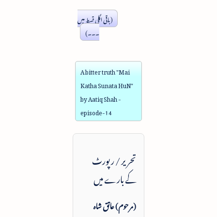
(باقی اگلی قسط میں
۔۔۔)
A bitter truth "Mai
Katha Sunata HuN"
by Aatiq Shah -
episode-14
تحریر / رپورٹ
کے بارے میں
(مرحوم) عاتق شاہ