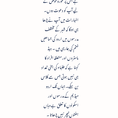
لیے آپ کو دعوت دوں۔
اخبارات میں آپ نے پڑھا
ہی ہوگا کہ شہر کے مختلف
مدرسوں میں اردو کی جماعتیں
ختم کی جارہی ہیں ۔ ہیڈ
ماسٹروں اور متعلقہ افراد کا
کہنا ہے کہ طلباء کی اتنی تعداد
ہی نہیں ہوتی جس سے کلاس
بن سکے۔ جہاں تک اردو
میڈیم کے مدرسوں اور
اسکولوں کا تعلق ہے وہاں
ہفتوں ٹیچر نہیں پڑھاتا ۔