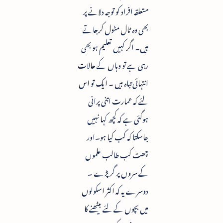
متعلقہ افراد کو توجہ دلانے پر
بھی وہ ٹال مٹول کرجاتے
ہیں۔ اگر کہیں تعلیم ہو بھی
رہی ہے تو وہاں کے حالات
انتہائی تباہ ہیں ۔ ایک تو اس
لئے کہ عمارت اتنی پرانی
ہوگئی ہے کہ کچھ کہا نہیں
جاسکتا کہ کب کیا ہو۔اور
چھت کب طالب علموں
کے سروں پر گر پڑے ۔
دوسرے یہ کہ اکثر اسکولوں
میں بچوں کے لئے بیٹھنے کا