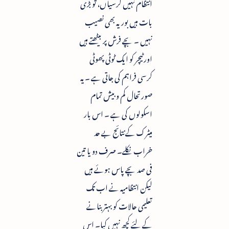
انتظام نہیں کرسیاں، تو بڑی
بات ہیں بوریہ بھی نصیب
نہیں ۔ بچے فرش پر بیٹھتے ہیں
اور ٹیچر کو ایک ٹوٹی پھوٹی
کرسی فراہم کی جاتی ہے ۔ یہ
صورتحال کم و بیش تمام
اسکولوں کی ہے ۔ اس بار
میٹرک کے نتائج بے حد
خراب نکلے۔ صرف دو یا تین
فی صد بچے پاس ہوئے ہیں
لیکن انتظامیہ نے اب تک
تعلیمی حالات کو بہتر بنانے
کے لئے کچھ نہیں کیا۔ اس