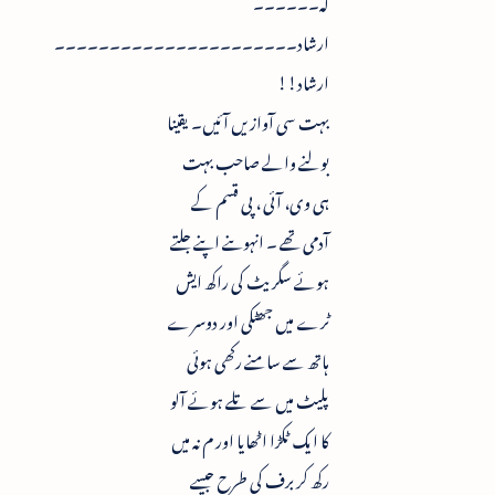
ارشاد۔۔۔۔۔۔۔۔۔۔۔۔۔۔۔۔۔۔۔۔۔۔
ارشاد!!
بہت سی آوازیں آئیں۔ یقینا
بولنے والے صاحب بہت
ہی وی، آئی ، پی قسم کے
آدمی تھے ۔ انہوںنے اپنے جلتے
ہوئے سگریٹ کی راکھ ایش
ٹرے میں جھٹکی اور دوسرے
ہاتھ سے سامنے رکھی ہوئی
پلیٹ میں سے تلے ہوئے آلو
کا ایک ٹکڑا اٹھایا اور م نہ میں
رکھ کر برف کی طرح جیسے