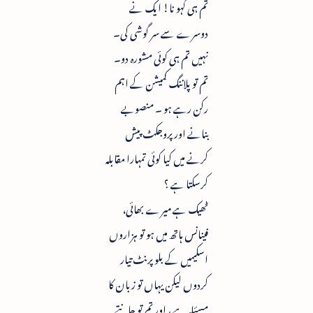
تم ہی کہو نا! ایک نے
دوسرے سے سر گوشی کی۔
نہیں تم ہی کوئی مشورہ دو۔
تم تو پلاننگ کمیشن کے اہم
رکن رہے ہو ۔ منصوبے
بنانے اور پروجکٹ پیش
کرنے میں کیا کوئی تمہارا مقابلہ
کرسکتا ہے ؟
ٹھیک ہے میرے بھائی،
فینانس ہاتھ میں ہو تو ہزاروں
اسکیمیں کے بلو پرنٹ تیار
کردوں لیکن یہاں تو زبان کا
مسئلہ ہے ، اور تم تو جانتے