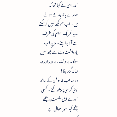
اندرا جی نے کہا تھا کہ
ہمارے ہاتھ بندھے ہوئے
ہیں۔ اب ہم کچھ نہیں کرسکتے
۔ یہ تحریک عوام کی طرف
سے آنا چاہئے ۔ مزید اب
یادداشت دینے سے کچھ نہیں
ہوگا۔ وہ وقت ، وہ دور اور وہ
زمانہ گزر چکا!
وہ صاحب خاموشی کے ساتھ
اپنی کرسی پر بیٹھ گئے ۔ کسی
اور نے اپنی نشست پر بیٹھے
بیٹھے کہا، میرا خیال ہے
کہ۔۔۔۔۔۔