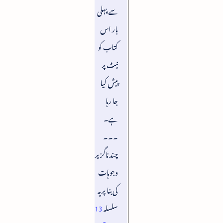
سے پہلی
بار اس
کتاب کو
نیٹ پر
پیش کیا
جا رہا
ہے۔
۔۔۔
چند ناگزیر
وجوہات
کی بنا پر یہ
سلسلہ
13