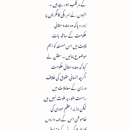
کے مرتکب ہورہے ہیں ۔
انہوں نے امریکی کانگریس پر
زور دیاکہ وہ ہندوستانی
حکومت کے ساتھ بات
چیت میں اس مسئلہ کو اہم
موضوع بنائیں ۔ سفٹن نے
کہا کہ ہندوستانی حکومت
اگرچہ انسانی حقوق کی خلاف
ورزی کے معاملات میں
راست طور پر ملوث نہیں ہیں
لیکن وزیر اعظم مودی کی
خاموشی اس کے ذمہ داروں
کاد فاع کرنے کے مترادف