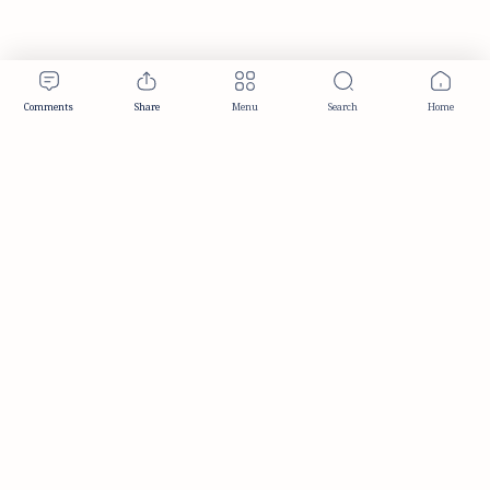
Publisher & Editorial Information
Established:
December 2012
Publisher:
Taemeer Web Design & Development
Head Office:
Hyderabad, Telangana, India
Editorial Responsibility:
TaemeerNews Editorial Team
Founder:
Syed Mukarram Niyaz
ISSN:
2349-0268
Location:
Hyderabad, Telangana, India
Contact:
contact@taemeer.com
|
|
|
|
Editorial Policy
Publisher Information
Editorial Board
Authors & Contributors
|
Contact
Privacy Policy