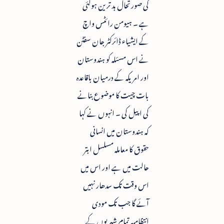
کی صورتحال بد ترین ہوگئی
ہے ۔ ہیومن رائٹس واچ
کے ایشیاء ڈائرکٹر جان سفٹن
نے اس مسئلہ کو ہندوستان
اور امریکہ کے درمیان باقاعدہ
بات چیت کا موضوع بنانے
کی اپیل کی ۔ انہوں نے کہا
کہ ہندوستان میں انسانی
حقوق کا معاملہ مسلسل ابتر
حالت میں ہے اور اس میں
اس وقت تک سدھار نہیں
آئے گا جب تک مودی
انتظامیہ تمام شہریوں کے