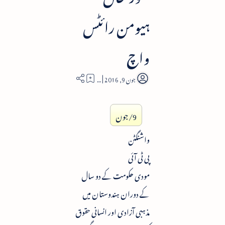
ہیومن رائٹس
واچ
2
9/جون
واشنگٹن
پی ٹی آئی
مودی حکومت کے دو سال
کے دوران ہندوستان میں
مذہبی آزادی اور انسانی حقوق