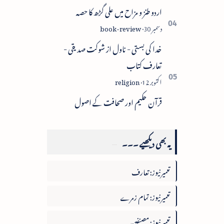
اردو طنز و مزاح میں علی گڑھ کا حصہ
خدا کی بستی - ناول از شوکت صدیقی -
تعارف کتاب
قرآن حکیم اور صحافت کے اصول
یہ بھی دیکھیے ۔۔۔
تعمیرنیوز: تعارف
تعمیرنیوز: تمام زمرے
تعمیرنیوز: مصنفین