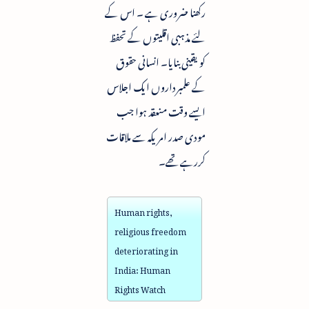
رکھنا ضروری ہے ۔ اس کے
لئے مذہبی اقلیتوں کے تحفظ
کو یقینی بنایا۔ انسانی حقوق
کے علمبرداروں ایک اجلاس
ایسے وقت منعقد ہوا جب
مودی صدر امریکہ سے ملاقات
کررہے تھے۔
Human rights,
religious freedom
deteriorating in
India: Human
Rights Watch