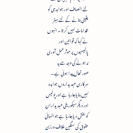
لئے انصاف اور جوابدہی کو
یقینی بنانے کے لئے بہتر
اقدامات نہیں کرتا ۔ انہوں
نے کہا کہ قوانین اور
پالیسیوں پر موثر عمل آوری
نہ ہونے کی وجہ سے یہ
صورتحال پیدا ہوئی ہے ۔
سرکاری عہدیداروں جوابدہ
نہیں بنایاجارہا ہے اور پولیس
اور دیگرسیکوریٹی عہدیداران
کو بخش دیاجارہا ہے جو انسانی
حقوق کی سنگین خلاف ورزی