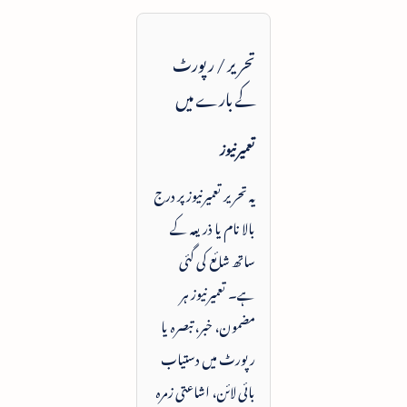
تحریر / رپورٹ
کے بارے میں
تعمیرنیوز
یہ تحریر تعمیرنیوز پر درج
بالا نام یا ذریعہ کے
ساتھ شائع کی گئی
ہے۔ تعمیرنیوز ہر
مضمون، خبر، تبصرہ یا
رپورٹ میں دستیاب
بائی لائن، اشاعتی زمرہ