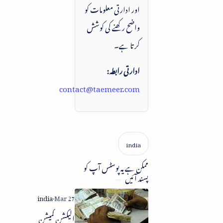
اور ادارتی معلومات کو
واضح رکھنے کی کوشش
کرتا ہے۔
ادارتی رابطہ:
contact@taemeer.com
ممکن ہے یہ پوسٹس آپ کو
پسند آئیں
الیکشن کمیشن