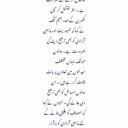
ہے ۔ انٹر نیشنل کرسچن
کنسرن کے صدر جیم کنگ
نے کہا کہ جمہوریت اور مذہبی
آزادی کو بھی ترجیح دینے کی
ضرورت ہے۔ دونوں
ممالک جہاں مختلف
میدانوں مین تعاون پر بات
چیت کررہے ہیں ۔ ان
دونوں مسائل کو بھی ترجیح
دی جائے گی۔ انہوں نے کہا
کہ انصاف کو یقینی بنانے کے
لئے مذہبی آزادی کو برقرار