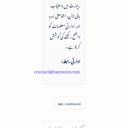
رپورٹ میں دستیاب
بائی لائن، اشاعتی زمرہ
اور ادارتی معلومات کو
واضح رکھنے کی کوشش
کرتا ہے۔
ادارتی رابطہ:
contact@taemeer.com