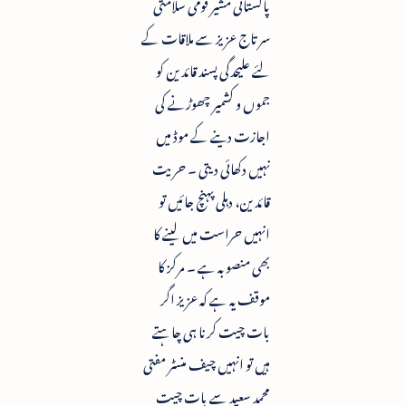
پاکستانی مشیر قومی سلامتی
سرتاج عزیز سے ملاقات کے
لئے علیحدگی پسند قائدین کو
جموں و کشمیر چھوڑنے کی
اجازت دینے کے موڈ میں
نہیں دکھائی دیتی ۔ حریت
قائدین، دہلی پہنچ جائیں تو
انہیں حراست میں لینے کا
بھی منصوبہ ہے ۔ مرکز کا
موقف یہ ہے کہ عزیز اگر
بات چیت کرنا ہی چاہتے
ہیں تو انہیں چیف منسٹر مفتی
محمد سعید سے بات چیت