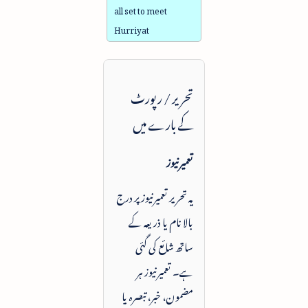
all set to meet
Hurriyat
تحریر / رپورٹ
کے بارے میں
تعمیرنیوز
یہ تحریر تعمیرنیوز پر درج
بالا نام یا ذریعہ کے
ساتھ شائع کی گئی
ہے۔ تعمیرنیوز ہر
مضمون، خبر، تبصرہ یا