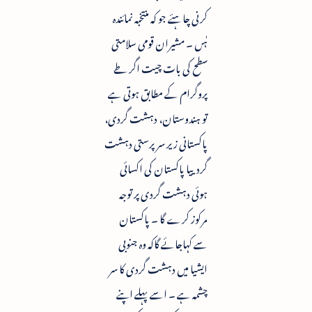
کرنی چاہئے جو کہ منتخبہ نمائندہ
ہٰں ۔ مشیران قومی سلامتی
سطح کی بات چیت اگر طے
پروگرام کے مطابق ہوتی ہے
تو ہندوستان، دہشت گردی،
پاکستانی زیر سرپرستی دہشت
گردییا پاکستان کی اکسائی
ہوئی دہشت گردی پر توجہ
مرکوز کرے گا ۔ پاکستان
سے کہاجائے گاکہ وہ جنوبی
ایشیا میں دہشت گردی کا سر
چشمہ ہے ۔ اسے پہلے اپنے