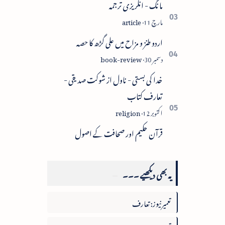
مانگ - انگریزی ترجمہ
اردو طنز و مزاح میں علی گڑھ کا حصہ
خدا کی بستی - ناول از شوکت صدیقی -
تعارف کتاب
قرآن حکیم اور صحافت کے اصول
یہ بھی دیکھیے ۔۔۔
تعمیرنیوز: تعارف