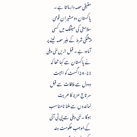
حقیقی حصہ دارمانتا ہے ۔
پاکستان دو مشیران قومی
سلامتی کی میٹنگ میں کسی
پیشگی شرط کے بغیر حصہ لینے پر
آمادہ ہے ۔ قبل ازیں نئی دہلی
نے پاکستان سے کہا تھا کہ
23-24اگست کو اجیت
دوول سے ملاقات سے قبل
سرتاج عزیز کا حریت
نمائندوں سے ملنا نامناسب
ہوگا ۔ نئی دہلی سے پی ٹی آئی
کے بموجب حکومت ہند