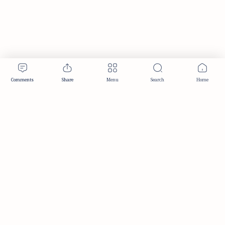
Publisher & Editorial Information
Established:
December 2012
Publisher:
Taemeer Web Design & Development
Head Office:
Hyderabad, Telangana, India
Editorial Responsibility:
TaemeerNews Editorial Team
Founder:
Syed Mukarram Niyaz
ISSN:
2349-0268
Location:
Hyderabad, Telangana, India
Contact:
contact@taemeer.com
|
|
|
|
Editorial Policy
Publisher Information
Editorial Board
Authors & Contributors
|
Contact
Privacy Policy