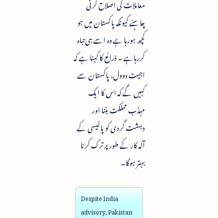
معاملات کی اصلاح کرنی
چاہئے کیونکہ پاکستان میں جو
کچھ ہورہا ہے وہ اسے ہی تباہ
کررہاہے ۔ ذرائع کا کہنا ہے کہ
اجیت دوول، پاکستان سے
کہیں گے کہ اس کا ایک
مہذب مملکت بننا اور
دہشت گردی کو پالیسی کے
آلہ کار کے طور پر ترک کرنا
بہتر ہوگا۔
Despite India
advisory, Pakistan