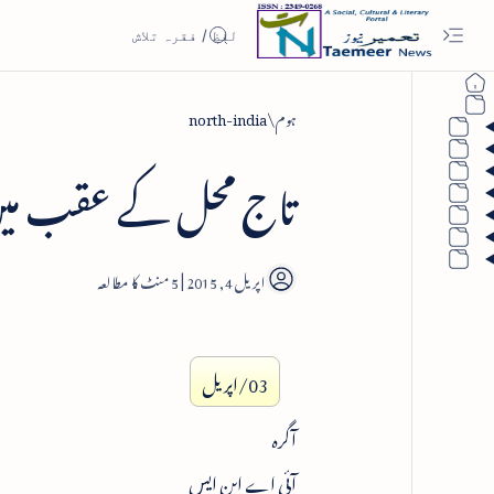
ہوم
north-india
تاج محل کے عقب میں ت
5
03/اپریل
آگرہ
آئی اے این ایس