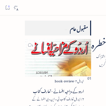
مقبول عام
خطرہ
اردو کے مزاحیہ افسانے - تعارف کتاب
7/اپریل تعارف کتاب ٹی۔این۔بی افسانے کے
اجزائے ترکیبی یعنی پلاٹ، کردار، مکالمہ، نقطۂ عروج،