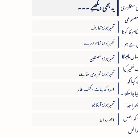
یہ بھی دیکھیے ۔۔۔
وئی منظوری
 مصنوعی
تعمیرنیوز: تعارف
 کا کہنا
تعمیرنیوز: تمام زمرے
ی ہے جو
اں پھینکا
تعمیرنیوز: مصنفین
عمیر کیا
تعمیرنیوز: تحریری مقابلے
ہا کہ
اردو کتابیات و کتب خانہ
یاجاسکتا ۔
تعمیرنیوز: آرکائیو
 بھرا ہوا
ا کہ اصل
اہم روابط
 داخل