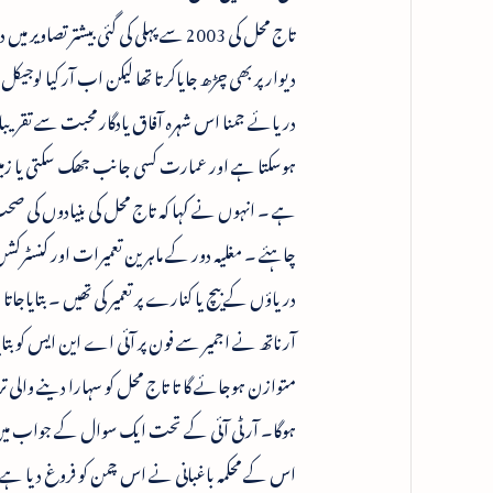
تاج محل کی 2003 سے پہلی کی گئی بیشت
دیوار پر بھی چڑھ جایاکرتا تھا لیکن اب آر کیا 
ہوسکتا ہے اور عمارت کسی جانب جھک سکتی یا زمین
ہے ۔ انہوں نے کہا کہ تاج محل کی بنیادوں کی صحت
چاہئے ۔ مغلیہ دور کے ماہرین تعمیرات اور کنسٹر
دریاؤں کے بیچ یا کنارے پر تعمیر کی تھیں ۔ بتایاجات
آرناتھ نے اجمیر سے فون پر آئی اے این ایس کو بتایا 
متوازن ہوجائے گا تا تاج محل کو سہارا دینے والی 
ہوگا۔ آر ٹی آئی کے تحت ایک سوال کے جواب میں ا
اس کے محکمہ باغبانی نے اس چمن کو فروغ دیا ہے