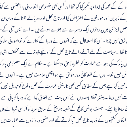
کے محمد کی ایماء پر تعمیرکیا گیا تھا اور کسی بھی خصوصی اتھاریٹی یا ایجنسی سے ک
ر کے ماہرین اور مورخین نے اعتراض کیا اور تاج محل اور دریائے جمنا کے درمیان
نکہ اصل ڈیزائن میں یہ دونوں ایک دوسرے سے جڑے ہوئے ہیں ۔ اے ایس آئی کے حکام
 فرق نہیں پڑتا ۔ ان کا استدلال ہے کہ انہوں نے دریا کے کنارے کو خوبصورتی عطا ک
 ہوا ہوتا تھا ۔ سیاحت کے لئے آنے والے تاج محل کے اونچے چبوترے سے مختلف اشیایہ
س پارک کی وجہ سے عمارت کو خطرہ لاحق ہوسکتا ہے ۔ حکام نے ایک مصنوعی پارک ت
ل نہیں تھا۔ دریائے جمنا کافی دور ہوگئی ہے جو اچھی علامت نہیں ہے ۔ انہوں نے ک
ل کا مطالبہ نہیں کیا ہے جس کے مطابق کسی بھی تاریخی عمارت کے محل وقوع کو تبدیل نہیں ک
1بھی تبدیلیوں کی اجازت نہیں دیتا ۔ بیشتر تحفظ پسندوں نے اس بات سے اتفاق کیا ہے کہ دریا کو پانی سے
ے رہنا چاہئے۔ سینٹ جانس کالج کے شعبہ تاریخ کے سابق سربراہ آر سی شرما نے بتای
ے ارکان کشتیوں کے ذریعہ تاج محل آیا کرتے تھے اور عقبی دروازوں سے عمارت میں