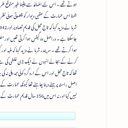
ہوتے تھے ۔ اس نئے اضافہ سے یقینا غیر متوقع طریقہ 
جمنا اس عمارت کے عقبی دیوار کو چھوتی ہوئی نظر ن
جاسکتا ہے ۔ دراصل دو گیٹس ہوا کرتی تھیں اور 
ہوا کرتے تھے ۔ سریندر شرما نے مزید کہا کہ ملبہ 
کرنے کے بجائے انہوں نے ایک بڑی غلطی کی ہے ج
تھا کہ تاج محل اور اس کے ارد گرد کوئی تبدیلی نہ
اصل راستہ پر بہنے دینا چاہئے تھا کیونکہ عمارت
نہیں کیا اور نہ اس میں356سال قدیم عمارت کے قریب پارک تعمیر کرنے کے امکانی نقصانات کے بارے میں کوئی تحقیق کی ۔