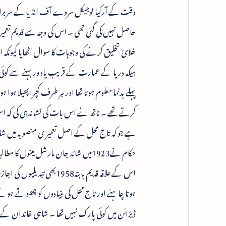
وقت کے آرکیا لوجیکل سروے آف انڈیا کے سربراہ کے 
حاصل نہیں کی گئی تھی ۔ اس کی وجہ سے قدیم تعمی
خلائ تخلیق کرنے کی وجوہات کا سوال اٹھایا کیو
ہیکہ دریا کے عمارت کے قریب یاد ور بہنے سے کوئی
پہلے بدنما معلوم ہوتا تھا اور ہر طرف کچرا پھیلا
کرتے تھے ۔ ناتھ نے اس بات کی نشاندہی کی کہ ا
ہے جو کہ تاج محل کے اصل تعمیر ی منصوبہ میں شام
حکام نے1923میں شائد جان مارشل مینو
اس کے علاقہ قدیم بابتہ958
ہونا چاہئے اور تاج محل کی بنیادوں کو چھوتے ہوئ
ڈیزائن میں کوئی پارک نہیں تھا ۔ شاہی خاندان ک