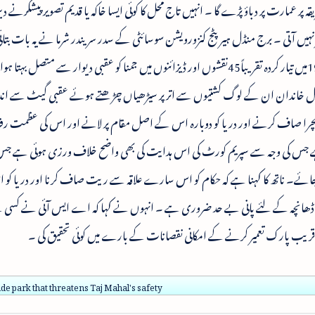
پر عمارت پر دباؤ پڑے گا ۔ انہیں تاج محل کا کوئی ایسا خاکہ یا قدیم تصویر پیشکرنے 
ہیں آتی ۔ برج منڈل ہیرپٹج کنزورویشن سوسائٹی کے سدر سریندر شرما نے یہ بات بتائ
شرما نے مزید کہا کہ تاج محل کی قدیم تصاویر اور1942میں تیار کردہ تقریباً45نقشوں اور ڈیزائنوں میں جمنا کو عقبی دیوار سے متصل بہت
مغل خاندان ان کے لوگ کشتیوں سے اتر پر سیڑھیاں چڑھتے ہوئے عقبی گیٹ سے ان
اور کچرا صاف کرنے اور دریا کو دوبارہ اس کے اصل مقام پر لانے اور اس کی عظمت رف
س کی وجہ سے سپریم کورٹ کی اس ہدایت کی بھی واضح خلاف ورزی ہوئی ہے جس می
 کی جائے۔ ناتھ کا کہنا ہے کہ حکام کو اس سارے علاقہ سے ریت صاف کرنا اور دریا ک
 کے ڈھانچہ کے لئے پانی بے حد ضروری ہے ۔ انہوں نے کہا کہ اے ایس آئی نے کسی
ide park that threatens Taj Mahal's safety