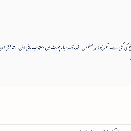
 شائع کی گئی ہے۔ تعمیرنیوز ہر مضمون، خبر، تبصرہ یا رپورٹ میں دستیاب بائی لائن، اشاعتی زمرہ