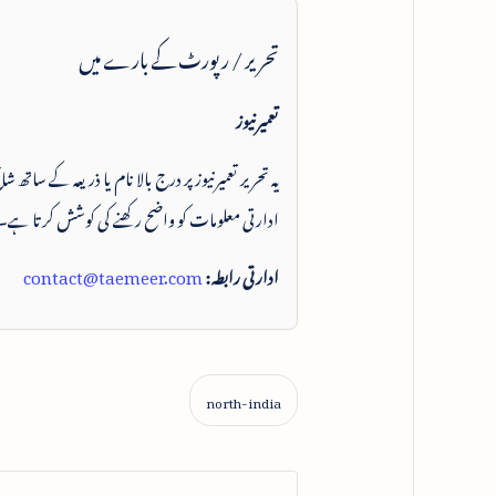
تحریر / رپورٹ کے بارے میں
تعمیرنیوز
یہ تحریر تعمیرنیوز پر درج بالا نام یا ذریعہ کے ساتھ
ادارتی معلومات کو واضح رکھنے کی کوشش کرتا ہے۔
ادارتی رابطہ:
contact@taemeer.com