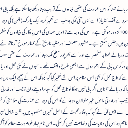
ر تصاویر میں دریائے جمنا کو اس عمارت کی عقبی بنیادوں کے قریب بہتا دیکھاجاسکتا ہے بلکہ پانی
لوجیکل سروے آف انڈیا( اے ایس آئی) کی جانب سے تعمیر کردہ ایک پارک(چمن) کی وج
دریائے جمنا اس شہرہ آفاق یادگار محبت سے تقریبا100گز دور ہوگئی ہے۔ اس کی وجہ سے17ویں صدی کی اس یادگار کی بنی
 میں دھنس سکتی ہے ۔ مشہور مصنف اور مغلیہ تاریخ کے ممتاز مورخ آرناتھ نے یہ ا
 دریائے جمنا پر منحصر ہے اور اسے بھرپور سطح تک بہنا اور عمارت کے عقبی حصہ ک
کشن ورکرس پانی کے اہم رول سے اچھی طرح واقف تھے ۔ انہوں نے کئی محل اور یادگا
ا ہے کہ تاج محل کو بھی اس مقام پر اس لئے تعمیر کیا گیا کیونکہ اس کے پیچھے ایک دریا 
کہ دریائے جمنا میں اگر پانی نہیں ہوگا تو تاج محل کو سہارا دینے والی ترتیب اور قدرتی 
ترتیب اور قدرتی ماحول غیر متوازن ہوجائے گا جس کی وجہ سے عمارت کی سلامتی کو خ
ے ایس آئی نے کہا کہ یادگار محبت کے اصل تعمیری منصوبہ میں یہ چمن شامل نہیں 
 تاہم وہ اس کی وجوہات کی وضاحت نہیں کرسکی۔ اس نام نہاد خوبصورت مقام کو آگ