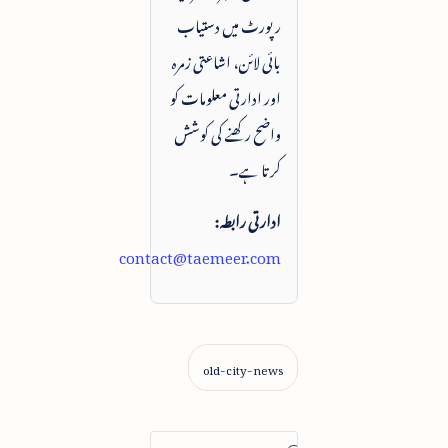
رپورٹ میں دستیاب
بائی لائن، اشاعتی زمرہ
اور ادارتی معلومات کو
واضح رکھنے کی کوشش
کرتا ہے۔
ادارتی رابطہ:
contact@taemeer.com