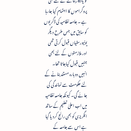
پروگراموں کا اہتمام کیا جارہا
ہے ۔ جامعہ نظامیہ کی ڈگریوں
کو سابق میں جس طرح دیگر
یونیورسٹیاں قبول کرتی تھی
اور ملازمتوں کے لئے بھی
جنہیں قبول کیاجاتا تھا۔
انہیں دوبارہ مستند بنانے کے
لئے حکومت سے نمائندگی کی
جائے گی۔ کیونکہ جامعہ نظامیہ
میں اب اعلیٰ تعلیم کے ساتھ
انگریزی کو بھی رائج کردیا گیا
ہے اس سے جامعہ کے