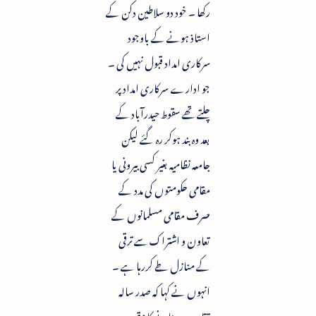
رکھا ۔ خود دو سلاطین دکن کے
استاذ ہونے کے باوجود
سرکاری امداد قبول نہیں کی ۔
جو ادارے سرکاری امداد پر
چلتے تھے سقوط حیدرآباد کے
بعد وہ بند ہوکر رہ گئے لیکن
جامعہ نظامیہ بغیر کسی بیرونی یا
مقامی حکومتوں کی مدد کے
صرف مقامی مسلمانوں کے
تعاون و اشتراک سے ترقی
کے منازل طے کررہا ہے ۔
انہوں نے کہا کہ صدر سالہ
تقاریب منانے کا مقصد