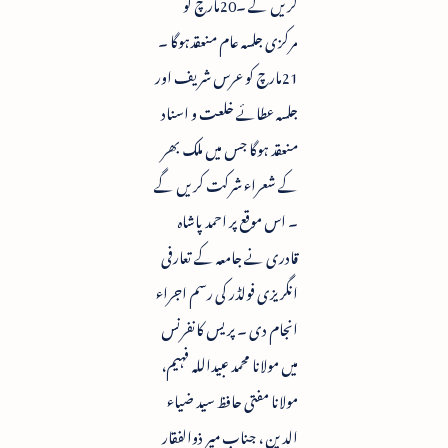
کریں گے ۔20مارچ کو
مرکزی جلسہ عام منعقدہوگا ۔
21مارچ کو عرس شریف اور
جلسہ عطائے خلعت و اسناد
منعقد ہوگا جس میں ملک بھر
کے شعراء شرکت کریں گے
۔ اس موقع پر احمد پاشاہ
قادری نے جامعہ کے تعارفی
انگریزی فولڈر کی رسم اجراء
انجام دی ۔ پریس کانفرنس
میں مولانا محمد عبیداللہ فہیم،
مولانا مفتی حافظ سید ضیاء
الدین ، جناب میر ذوالفقار