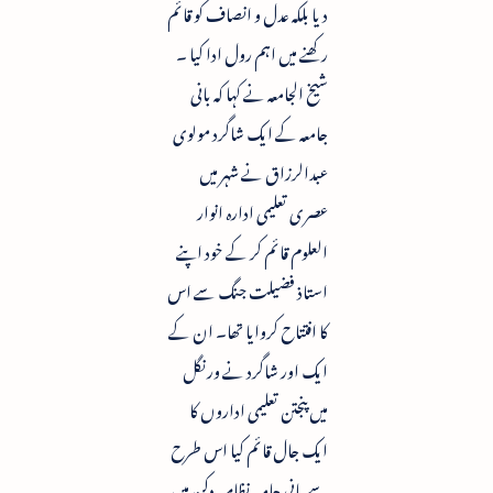
دیا بلکہ عدل و انصاف کو قائم
رکھنے میں اہم رول ادا کیا ۔
شیخ الجامعہ نے کہا کہ بانی
جامعہ کے ایک شاگرد مولوی
عبدالرزاق نے شہر میں
عصری تعلیمی ادارہ انوار
العلوم قائم کر کے خود اپنے
استاذ فضیلت جنگ سے اس
کا افتتاح کروایا تھا۔ ان کے
ایک اور شاگرد نے ورنگل
میں پنجتن تعلیمی اداروں کا
ایک جال قائم کیا اس طرح
سے بانی جامعہ نظامیہ دکن میں