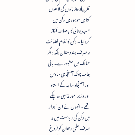
تقریباً60زبانوں کی لاکھوں
کتابیں موجود ہیں دکن میں
طب یونانی کا باضابطہ آغاز
کروایا ۔ دکن کا نظام قضا ئت
نہ صرف ہندوستان بلکہ دیگر
ممالک میں مشہور ہے۔ بانی
جامعہ چونکہ آصفجاہی سادس
اور آصفجاہ سابعہ کے استاد
اور وزیر امور مذہبی رہ چکے
تھے ۔انہوں نے ان ادوار
میں دکن کی ریاست میں نہ
صرف علمی رجحان کو فروغ