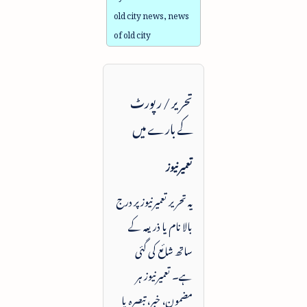
old city news, news
of old city
تحریر / رپورٹ
کے بارے میں
تعمیرنیوز
یہ تحریر تعمیرنیوز پر درج
بالا نام یا ذریعہ کے
ساتھ شائع کی گئی
ہے۔ تعمیرنیوز ہر
مضمون، خبر، تبصرہ یا