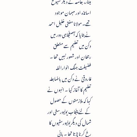
مینار، جامعہ کے دیگر شیوخ
اساتذہ اور مہمان موجود
تھے۔ مولانا مفتی خلیل احمد
نے بتایا کہ آصفجاہی دور میں
دکن میں تعلیم سے متعلق
رجحان اور شعور نہیں تھا ۔
فضیلت جنگ انواراللہ
فاروقیؒ نے دکن میں باضابطہ
تعلیم کا آغاز کیا ۔ انہوں نے
کہا کہ ملازمتوں کے حصول
کے لئے پنجاب یونیورسٹی اور
شمال کی دیگر یونیورسٹیوں کا
رخ کرنا پڑتا تھا ۔ بانی