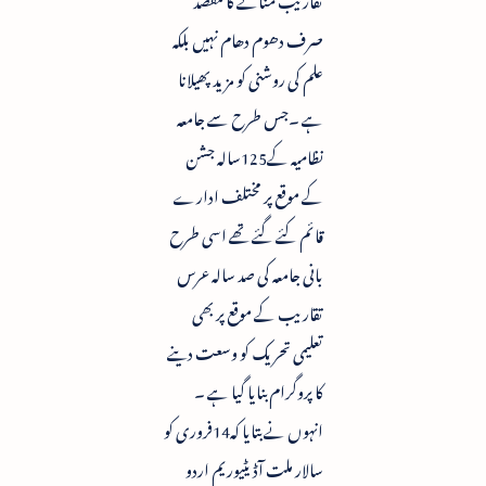
صرف دھوم دھام نہیں بلکہ
علم کی روشنی کو مزید پھیلانا
ہے ۔جس طرح سے جامعہ
نظامیہ کے125سالہ جشن
کے موقع پر مختلف ادارے
قائم کئے گئے تھے اسی طرح
بانی جامعہ کی صد سالہ عرس
تقاریب کے موقع پر بھی
تعلیمی تحریک کو وسعت دینے
کا پروگرام بنایا گیا ہے ۔
انہوں نے بتایا کہ14فروری کو
سالار ملت آڈیٹیوریم اردو