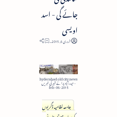
جائے گی - اسد
اویسی
4
hyderabad old city news
- حیدرآباد پرانے شہر کی خبریں
2015-feb-06
جامعہ نظامیہ ڈگریوں
کو دوبارہ مستند بنانے