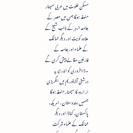
مسکن خلوت میں عربی سمینار
منعقد ہوگا جس میں مصر کے
جامعہ ازہر کے نائب شیخ کے
علاوہ کویت اور دیگر ممالک
کے علماء اور جامعہ کے
فارغین مقالے پیش کری گے
۔15فروری کو اندراپریہ
درشتی آڈیٹوریم میں انگریزی
ار اردو کا سیمنار منعقد ہوگا
جسمیں ہندوستان ، امریکہ ،
پاکستان، کناڈا اور دیگر
ممالک کے علماء شرکت