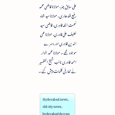
علی سابق میئر، مولانا قاضی محمد
رفیع قندھاری ، مولاناسید شاہ
نعمت اللہ قادری، قاضی سید
لطیف علی قادری، مولانا محی
الدین قادری اور دسرے
موجود تھے ۔ مولانا محمد انوار
احمد قادری نائب شیخ التفسیر
نے تعارفی کلمات پیش کئے ۔
Hyderabad news,
old city news,
hyderabad deccan