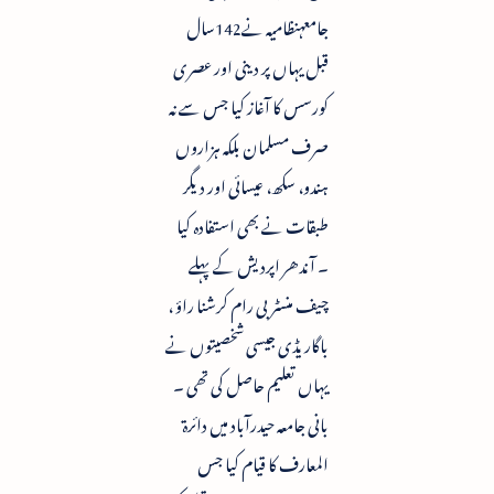
جامعہنظامیہ نے142سال
قبل یہاں پر دینی اور عصری
کورسس کا آغاز کیا جس سے نہ
صرف مسلمان بلکہ ہزاروں
ہندو، سکھ، عیسائی اور دیگر
طبقات نے بھی استفادہ کیا
۔ آندھر اپردیش کے پہلے
چیف منسٹر بی رام کرشنا راؤ ،
باگاریڈی جیسی شخصیتوں نے
یہاں تعلیم حاصل کی تھی ۔
بانی جامعہ حیدرآباد میں دائرۃ
المعارف کا قیام کیا جس