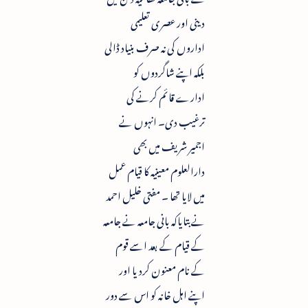
دینی اور عصری تعلیمی
اداروں کی نہ صرف بنیاد ڈالی
بلکہ اپنے شاگردوں کو
ادارے قائم کرنے کی
ترغیب دی۔ انہوں نے
اجمیر شریف میں بھی
دارالعلوم معینیہ کا قیام عمل
میں لایا تھا ۔ مفتی خلیل احمد
نے بتایاکہ بانی جامعہ نے جامعہ
کے قیام کے بعد اسے قوم
کے نام معنون کردیا اور
اپنے اہل خانہ کو اس سے دور