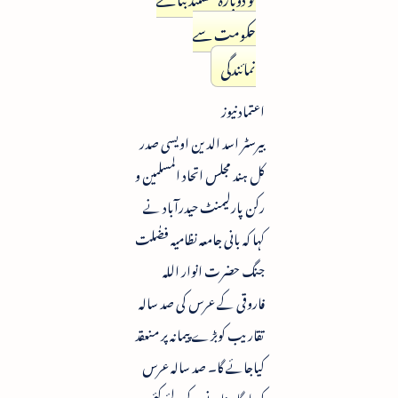
حکومت سے
نمائندگی
اعتماد نیوز
بیرسٹر اسد الدین اویسی صدر
کل ہند مجلس اتحاد المسلمین و
رکن پارلیمنٹ حیدرآباد نے
کہا کہ بانی جامعہ نظامیہ فضٰلت
جنگ حضرت انوار اللہ
فاروقی کے عرس کی صد سالہ
تقاریب کوبڑے پیمانہ پر منعقد
کیاجائے گا۔ صد سالہ عرس
کو یادگار بنانے کے لئے کئی