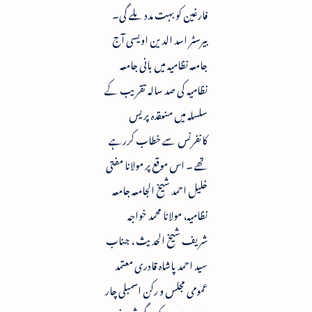
فارغین کو بہت مدد ملے گی۔
بیرسٹر اسد الدین اویسی آج
جامعہ نظامیہ میں بانی جامعہ
نظامیہ کی صد سالہ تقریب کے
سلسلہ میں منعقدہ پریس
کانفرنس سے خطاب کررہے
تھے ۔ اس موقع پر مولانا مفتی
خلیل احمد شیخ الجامعہ جامعہ
نظامیہ، مولانا محمد خواجہ
شریف شیخ الحدیث ، جناب
سید احمد پاشاہ قادری معتمد
عمومی مجلس و رکن اسمبلی چار