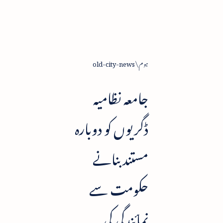
ہوم
old-city-news
جامعہ نظامیہ
ڈگریوں کو دوبارہ
مستند بنانے
حکومت سے
نمائندگی کی