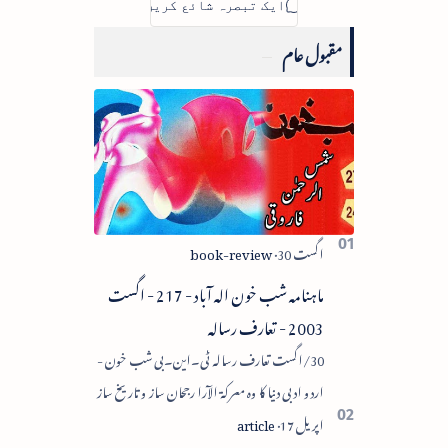
مقبول عام
ماہنامہ شب خون الہ آباد - 217 - اگست
2003 - تعارف رسالہ
30/اگست تعارف رسالہ ٹی۔این۔بی شب خون -
اردو ادبی دنیا کا وہ معرکۃ الآرا رجحان ساز و تاریخ ساز
رسالہ ہے جسے جدیدیت کا پیش رو قرار دیا گیا۔ اردو