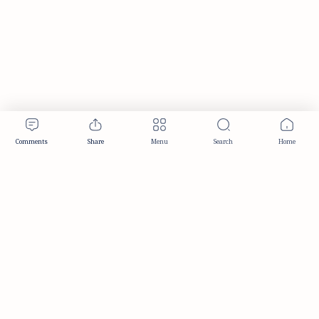
Publisher & Editorial Information
Established:
December 2012
Publisher:
Taemeer Web Design & Development
Head Office:
Hyderabad, Telangana, India
Editorial Responsibility:
TaemeerNews Editorial Team
Founder:
Syed Mukarram Niyaz
ISSN:
2349-0268
Location:
Hyderabad, Telangana, India
Contact:
contact@taemeer.com
|
|
|
|
Editorial Policy
Publisher Information
Editorial Board
Authors & Contributors