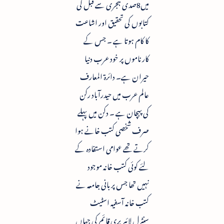
میں8صدی ہجری سے قبل کی
کتابوں کی تحقیق اور اشاعت
کا کام ہوتا ہے ۔ جس کے
کارناموں پر خود عرب دنیا
حیران ہے۔ دائرۃ المعارف
عالم عرب میں حیدرآباد رکن
کی پہچان ہے ۔ دکن میں پہلے
صرف شخصی کتب خانے ہوا
کرتے تھے عوامی استفادہ کے
لئے کوئی کتب خانہ موجود
نہیں تھا جس پربانی جامعہ نے
کتب خانہ آسفیہ اسٹیٹ
سنٹرل لائبریری قائم کی جہاں