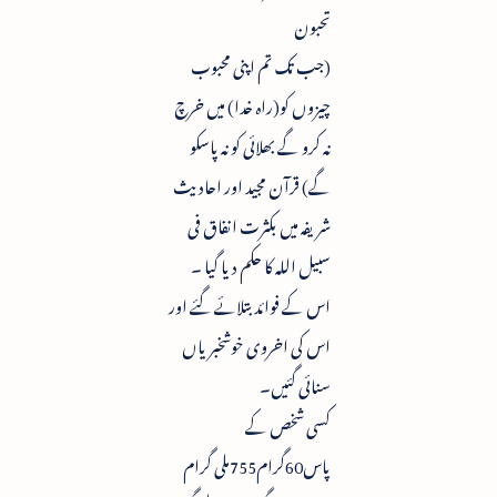
تحبون
(جب تک تم اپنی محبوب
چیزوں کو(راہ خدا) میں خرچ
نہ کرو گے بھلائی کو نہ پاسکو
گے) قرآن مجید اور احادیث
شریفہ میں بکثرت انفاق فی
سبیل اللہ کا حکم دیا گیا ۔
اس کے فوائدبتلائے گئے اور
اس کی اخروی خوشخبریاں
سنائی گئیں۔
کسی شخص کے
پاس60گرام755ملی گرام