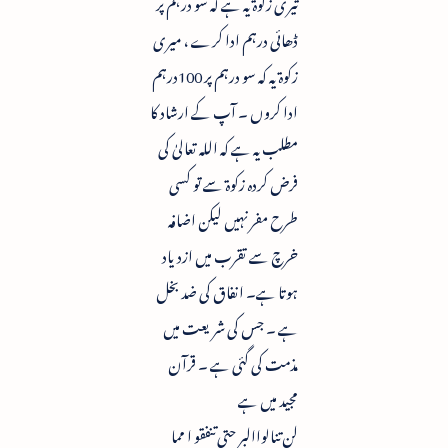
تیری زکوۃ یہ ہے کہ سو درہم پر
ڈھائی درہم ادا کرے ، میری
زکوۃ یہ کہ سو درہم پر 100درہم
ادا کروں ۔ آپ کے ارشاد کا
مطلب یہ ہے کہ اللہ تعالیٰ کی
فرض کردہ زکوۃ سے تو کسی
طرح مفر نہیں لیکن اضافہ
خرچ سے تقرب میں ازدیاد
ہوتا ہے۔ انفاق کی ضد بخل
ہے ۔ جس کی شریعت میں
مذمت کی گئی ہے ۔ قرآن
مجید میں ہے
لن تنالواالبر حتی تنفقو ا مما