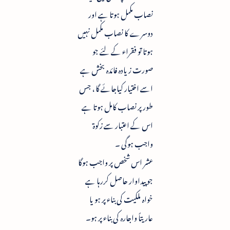
نصاب مکمل ہوتا ہے اور
دوسرے کا نصاب مکمل نہیں
ہوتا تو فقراء کے لئے جو
صورت زیادہ فائدہ بخش ہے
اسے اختیار کیاجائے گا ، جس
طور پر نصاب کامل ہوتا ہے
اس کے اعتبار سے زکوۃ
واجب ہوگی ۔
عشر اس شخص پر واجب ہوگا
جو پیداوار حاصل کررہا ہے
خواہ ملکیت کی بناء پر ہو یا
عاریتاً واجارہ کی بناء پر ہو۔