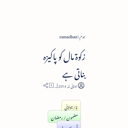
ہوم
ramadhan
زکوۃ مال کو پاکیزہ
بناتی ہے
2
2/جولائی
مضمون / رمضان
ٹی۔این۔بی