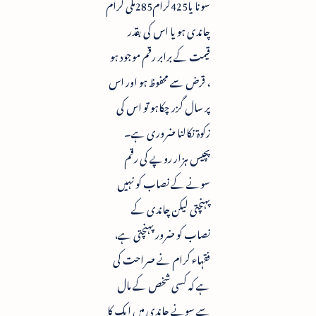
سونا یا425گرام285ملی گرام
چاندی ہو یا اس کی بقدر
قیمت کے برابر رقم موجود ہو
، قرض سے محفوظ ہو اور اس
پر سال گزر چکاہو تو اس کی
زکوۃ نکالنا ضروری ہے۔
پچیس ہزار روپے کی رقم
سونے کے نصاب کو نہیں
پہنچتی لیکن چاندی کے
نصاب کو ضرور پہنچتی ہے،
فقہاء کرام نے صراحت کی
ہے کہ کسی شخص کے مال
سے سونے چاندی میں ایک کا