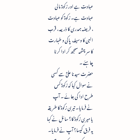
عبادت ہے اور زکوۃ مالی
عبادت ہے۔ زکوۃ کو عبادت
، فریضہ ہمدری کا ذریعہ ، قرب
الہی کا وسیلہ، پاکی و طہارت
کا سر چشمہ سمجھ کر ادا کرنا
چاہئے ۔
حضرت سیدنا علیؓ سے کسی
نے سوال کیا کہ زکوۃ کس
طرح ادا کی جائے ۔ آپ
نے فرمایا۔ تیری زکوۃ کا طریقہ
یا میری زکوۃ کا؟ سائل نے کہا
یہ فرق کیسا؟ آپ نے فرمایا۔