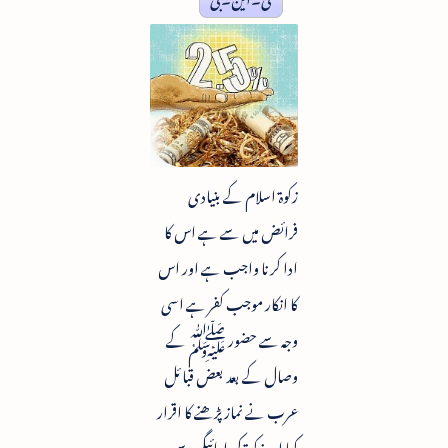
زکوۃ اسلام کے بنیادی
فرائض میں سے ہے اس کا
ادا کرنا واجب ہے اور اس
کا انکار موجب کفر ہے اسی
وجہ سے حضور ﷺ کے
وصال کے بعد بعض قبائل
عرب نے نمازپڑھنے کا اقرار
کیا اور زکوۃ کی ادائیگی سے