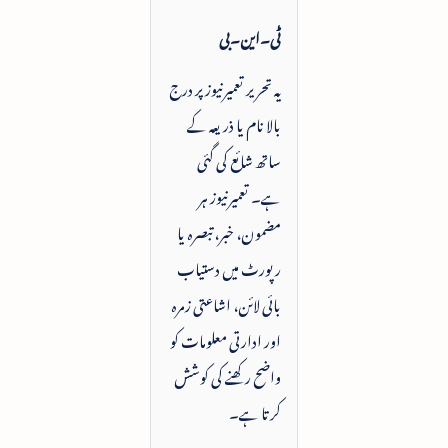
ٹی۔این۔بی
یہ تحریر تعمیرنیوز پر درج
بالا نام یا ذریعہ کے
ساتھ شائع کی گئی
ہے۔ تعمیرنیوز ہر
مضمون، خبر، تبصرہ یا
رپورٹ میں دستیاب
بائی لائن، اشاعتی زمرہ
اور ادارتی معلومات کو
واضح رکھنے کی کوشش
کرتا ہے۔