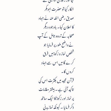
انکار کیا تو حضرت ابوبکر
صدیق رضی اللہ عنہ نے جہاد
کا اعلان کیا۔ باوجود دیگر
صحابہ کے ترددو تامل کے آپ
نے واضح طور پر فرمایا جو
شخص نماز و زکوۃ میں فرق
کرے گا میں اس سے جہاد
کروں گا۔
قرآن مجید میں بکثرت اس کی
تاکید آئی ہے ۔ بیشتر مقامات
پر نماز اور زکوۃ کا ایک ساتھ
ذکر فرمایا ۔ کیونکہ نمازبدنی