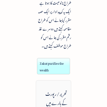
خراج2نوعیت کا ہوتا ہے
ایک یہ کہ پیداوار پر ایک حصہ
مقرر کیاجائے اس کو خراج
مقاسمہ کہتے ہیں دوسرے نقد
رقم مقرر کی جائے اس کو
خراج موظف کہتے ہیں۔
Zakat purifies the
wealth
تحریر / رپورٹ
کے بارے میں