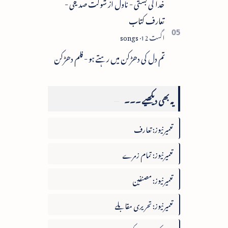
خدا کی بستی - ناول از شوکت صدیقی -
تعارف کتاب
تم دل کی دھڑکن میں رہتے ہو - فلم دھڑکن
یہ بھی دیکھیے ۔۔۔
تعمیرنیوز: تعارف
تعمیرنیوز: تمام زمرے
تعمیرنیوز: مصنفین
تعمیرنیوز: تحریری مقابلے