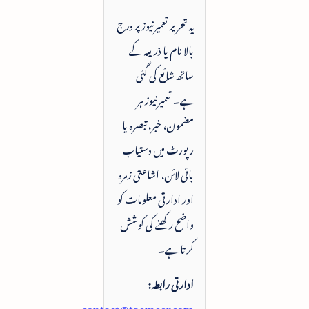
یہ تحریر تعمیرنیوز پر درج
بالا نام یا ذریعہ کے
ساتھ شائع کی گئی
ہے۔ تعمیرنیوز ہر
مضمون، خبر، تبصرہ یا
رپورٹ میں دستیاب
بائی لائن، اشاعتی زمرہ
اور ادارتی معلومات کو
واضح رکھنے کی کوشش
کرتا ہے۔
ادارتی رابطہ:
contact@taemeer.com