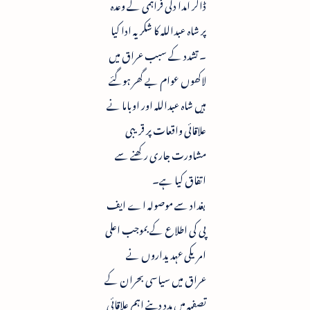
ڈالر امدا دکی فراہمی کے وعدہ
پر شاہ عبداللہ کا شکریہ ادا کیا
۔ تشدد کے سبب عراق میں
لاکھوں عوام بے گھر ہوگئے
ہیں شاہ عبداللہ اور اوباما نے
علاقائی واقعات پر قریبی
مشاورت جاری رکھنے سے
اتفاق کیا ہے۔
بغداد سے موصولہ اے ایف
پی کی اطلاع کے بموجب اعلی
امریکی عہدیداروں نے
عراق میں سیاسی بحران کے
تصفیہ میں مدد دینے اہم علاقائی