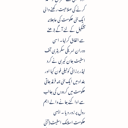
کرنے کی صلاحیت رکھنے والی
ایک نئی حکومت کی عاجلانہ
تشکیل کے لئے آگے بڑھنے
سے اتفاق کرلیا۔ اسی
دوران امریکی سکریٹری آف
اسٹیٹ جان کیری نے کرد
لیڈر برزانی کو ٹیلی فون کیا اور
بغداد میں ایک نئی ہمہ فرقہ جاتی
حکومت میں کردوں کی جانب
سے ادا کئے جانے والے اہم
رول پر زور دیا ۔ ایسی
حکومت اسلامک اسٹیٹ(آئی