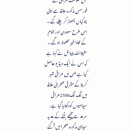
فورسس مذکورہ علاقہ سے اپنی
چوکیاں چھوڑ کر چلے گئے ۔
اس طرح سعودی اور شام
کے محاذ غیر محفوظ ہوگئے ۔
سٹیلائٹ چیانل نے کہا ہے
کہ اس نے ایک ویڈیو حاصل
کیا ہے جس میں عراقی شہر
کربلاکے مشرقی صحرائی علاقہ
میں لگ لگ2500عراقی
سپاہیوں کودکھایا گیا ہے ،
سرحد سے پیچھے ہٹنے کے بعد یہ
سپاہی مذکورہ صحرا میں آگئے