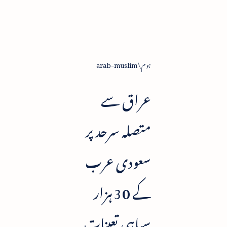
ہوم
arab-muslim
عراق سے
متصلہ سرحد پر
سعودی عرب
کے 30 ہزار
سپاہی تعینات