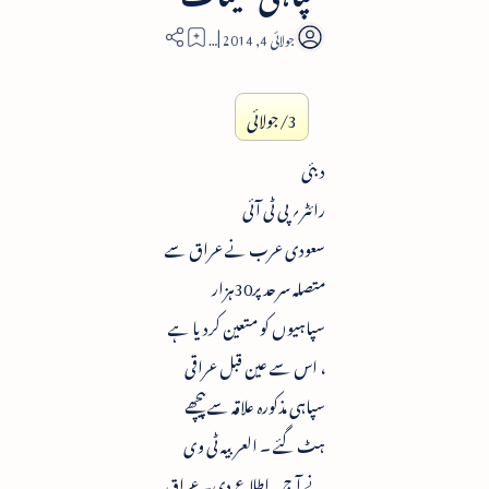
4
3/جولائی
دبئی
رائٹر؍ پی ٹی آئی
سعودی عرب نے عراق سے
متصلہ سرحد پر30ہزار
سپاہیوں کو متعین کردیا ہے
، اس سے عین قبل عراقی
سپاہی مذکورہ علاقہ سے پیچھے
ہٹ گئے ۔ العربیہ ٹی وی
نے آج یہ اطلاع دی۔ عراق