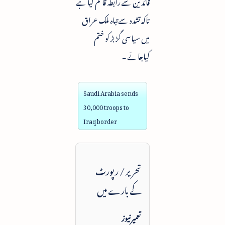
قائدین سے رابطہ قائم کیا ہے
تاکہ تشدد سے تباہ ملک عراق
میں سیاسی گڑ بڑ کو ختم
کیاجائے ۔
Saudi Arabia sends
30,000 troops to
Iraq border
تحریر / رپورٹ
کے بارے میں
تعمیرنیوز