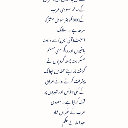
کے ساتھ سعودی عرب
کے800کلو میٹر طویل مشترکہ
سرحد ہے ۔ اسلامک
اسٹیٹ(آئی ایس) سے وابستہ
باغیوں اور دیگر سنی مسلم
عسکریت پسند گروپوں نے
گزشتہ ماہ اپنے حملہ میں اچانک
پیشرفت کرتے ہوئے عراق
کے کئی ٹاؤنس اور شہروں پر
قبضہ کرلیا ہے ۔ سعودی
عرب کے حکمراں شاہ
عبداللہ نے حکم