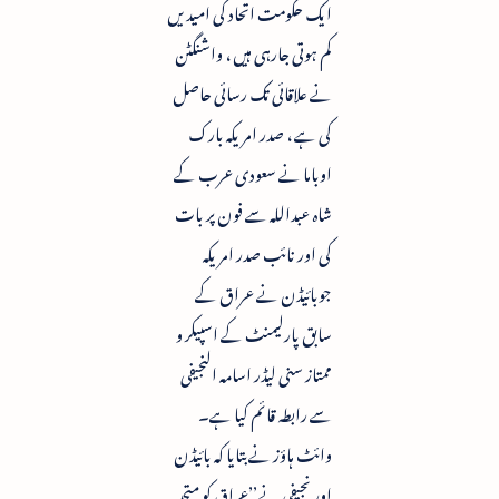
ایک حکومت اتحاد کی امیدیں
کم ہوتی جارہی ہیں ، واشنگٹن
نے علاقائی تک رسائی حاصل
کی ہے ، صدر امریکہ بارک
اوباما نے سعودی عرب کے
شاہ عبداللہ سے فون پر بات
کی اور نائب صدر امریکہ
جوبائیڈن نے عراق کے
سابق پارلیمنٹ کے اسپیکر و
ممتاز سنی لیڈر اسامہ النجیفی
سے رابطہ قائم کیا ہے۔
وائٹ ہاؤز نے بتایا کہ بائیڈن
اور نجیفی نے’’عراق کو متحد