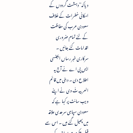
دیاکہ’’دہشت گردوں کے
امکانی خطرات کے خلاف
سعودی عرب کی حفاظت
کے لئے تمام ضروری
اقدامات کئے جائیں ۔
سرکاری خبر رساں ایجنسی
ایس پی اے نے آج یہ
اطلاع دی ۔ دبئی میں قائم
العربیہ ٹٰ وی نے اپنے
ویب سائٹ پر کہا ہے کہ
سعودی سپاہی سرحدی علاقہ
میں پھیل گئے ہیں ۔ اس سے
قبل حکومت عراق کے