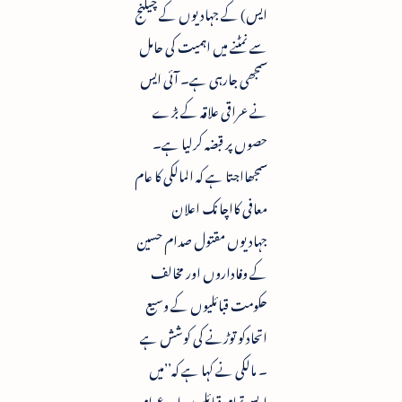
ایس) کے جہادیوں کے چیلنج
سے نمٹنے میں اہمیت کی حامل
سمجھی جارہی ہے۔ آئی ایس
نے عراقی علاقہ کے بڑے
حصوں پر قبضہ کرلیا ہے۔
سمجھااجتا ہے کہ المالکی کا عام
معافی کااچانک اعلان
جہادیوں مقتول صدام حسین
کے وفاداروں اور مخالف
حکومت قبائلیوں کے وسیع
اتحادکو توڑنے کی کوشش ہے
۔ مالکی نے کہا ہے کہ’’میں
ایسے تمام قبائلیوں اور عوام