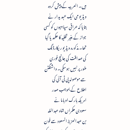
ہیں۔ العربیہ کے پیش کردہ
ویڈیو می ایک عہدیدار نے
بتایا کہ عراقی سپاہیوں کو کسی
جواز کے بغیر تخلیہ کا حکمدیا گیا
تھا۔ مذکورہ ویڈیو ریکارڈنگ
کی صداقت کی جانچ فوری
طور پر نہیں ہوسکی۔ واشنگٹن
سے موصولہ پی ٹی آئی کی
اطلاع کے بموجب صدر
امریکہ بارک اوباما نے
سعودی حکمراں شاہ عبداللہ
بن عبدالعزیز السعود سے فون