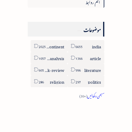
اہم روابط
موضوعات
sub-continent
india
column-analysis
article
book-review
literature
religion
politics