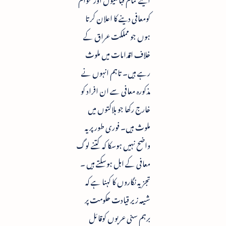
کومعافی دینے کا اعلان کرتا
ہوں جو مملکت عراق کے
خلاف اقدامات میں ملوث
رہے ہیں۔ تاہم انہوں نے
مذکورہ معافی سے ان افراد کو
خارج رکھا جو ہلاکتوں میں
ملوث ہیں۔ فوری طور پر یہ
واضح نہیں ہوسکا کہ کتنے لوگ
معافی کے اہل ہوسکتے ہیں ۔
تجزیہ نگاروں کا کہنا ہے کہ
شیعہ زیر قیادت حکومت پر
برہم سنی عربوں کوقائل