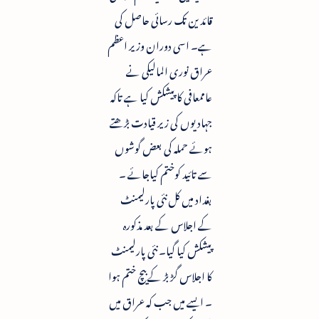
قائدین تک رسائی حاصل کی
ہے۔ اسی دوران وزیر اعظم
عراق نوری المالیکی نے
عاممعافی کا پیشکش کیا ہے تاکہ
جہادیوں کی زیر قیادت بڑھتے
ہوئے حملہ کی بعض گوشوں
سے تائید کوختم کیاجائے ۔
بغداد میں کل نئی پارلیمنٹ
کے اجلاس کے بعد مذکورہ
پیشکش کیا گیا۔ نئی پارلیمنٹ
کا اجلاس گڑ بڑ کے بیچ ختم ہوا
۔ ایسے میں جب کہ عراق میں