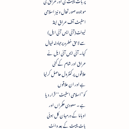
پر بات چیت کی اور عراق کی
موجودہ صورتحال و نیز اسلامی
اسٹیٹ آف عراق اینڈ
لیونت(آئی ایس آئی ایل)
سے لاحق خطرہ پر تبادلہ خیال
کیا۔ آئی ایس آئی ایل نے
عراق اور شام کے کئی
علاقوں پر کنٹرول حاصل کرلیا
ہے اور ان علاقوں
کو’’اسلامی اسٹیٹ‘‘ قرار دیا
ہے ۔ سعودی حکمراں اور
اوباما کے درمیان کل ہوئی
بات چیت کے بعد وائٹ