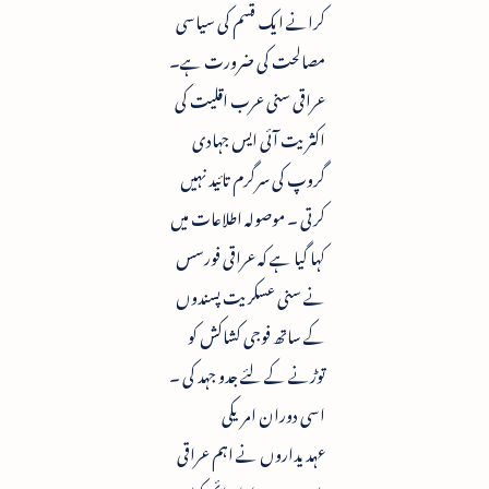
کرانے ایک قسم کی سیاسی
مصالحت کی ضرورت ہے۔
عراقی سنی عرب اقلیت کی
اکثریت آئی ایس جہادی
گروپ کی سرگرم تائید نہیں
کرتی ۔ موصولہ اطلاعات میں
کہا گیا ہے کہ عراقی فورسس
نے سنی عسکریت پسندوں
کے ساتھ فوجی کشاکش کو
توڑنے کے لئے جدو جہد کی ۔
اسی دوران امریکی
عہدیداروں نے اہم عراقی