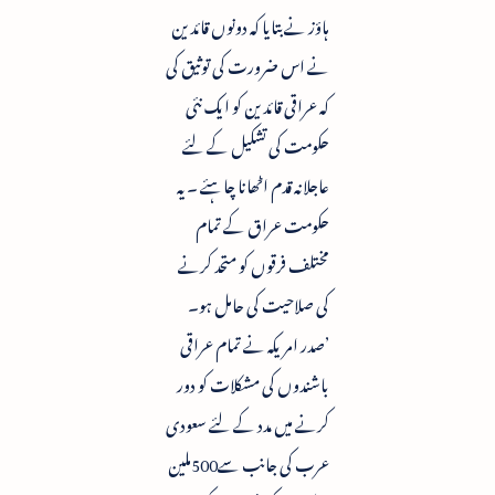
ہاؤز نے بتایا کہ دونوں قائدین
نے اس ضرورت کی توثیق کی
کہ عراقی قائدین کو ایک نئی
حکومت کی تشکیل کے لئے
عاجلانہ قدم اٹھانا چاہئے ۔ یہ
حکومت عراق کے تمام
مختلف فرقوں کو متحد کرنے
کی صلاحیت کی حامل ہو۔
’صدر امریکہ نے تمام عراقی
باشندوں کی مشکلات کو دور
کرنے میں مدد کے لئے سعودی
عرب کی جانب سے500ملین