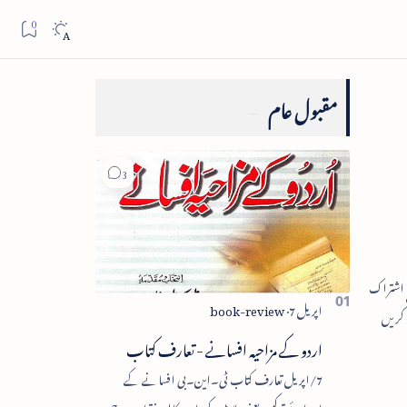
مقبول عام
اردو کے مزاحیہ افسانے - تعارف کتاب
7/اپریل تعارف کتاب ٹی۔این۔بی افسانے کے
اجزائے ترکیبی یعنی پلاٹ، کردار، مکالمہ، نقطۂ عروج،