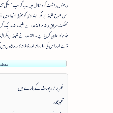
درجنوں دہشت گرد شامل ہیں ۔ یہ گروپ مسلکی تشدد ب
اس طرح خلیفہ ابو بکر البغدادی کو جنوبی اشیاء میں ا
مملکت عراق و شام القاعدہ سے علیحدہ شدہ ایک گ
قیام کا اعلان کردیا ہے۔ القاعدہ نے خلیفہ ابوبکر
ۃے اور اس کی جارحانہ اور ظالمانہ کارروائیوں می
iphate
تحریر / رپورٹ کے بارے میں
تعمیرنیوز