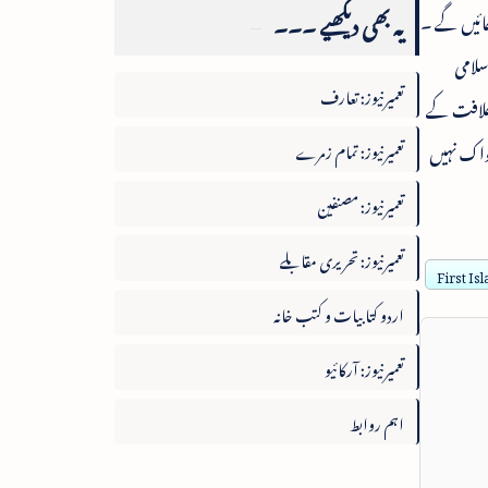
یہ بھی دیکھیے ۔۔۔
جائیں گے ۔
سلامی
تعمیرنیوز: تعارف
 خلافت کے
 واک نہیں
تعمیرنیوز: تمام زمرے
تعمیرنیوز: مصنفین
تعمیرنیوز: تحریری مقابلے
First Is
اردو کتابیات و کتب خانہ
تعمیرنیوز: آرکائیو
اہم روابط