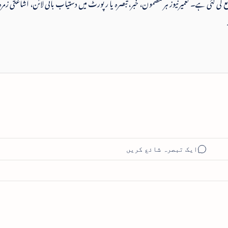
 شائع کی گئی ہے۔ تعمیرنیوز ہر مضمون، خبر، تبصرہ یا رپورٹ میں دستیاب بائی لائن، اشاعتی زمرہ