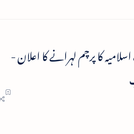
اسلامیہ کا پرچم لہرانے کا اعلان -
پ