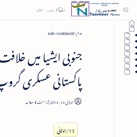
ہوم
sub-continent
جنوبی ایشیا میں خلافت 
پاکستانی عسکری گرو
2
13/جولائی