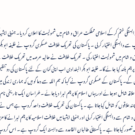
ی ختم کرکے اسلامی مملکت عراق و شام میں شمولیت کا اعلان کردیا۔ جنوبی ایشیا کی
ابستگی اختیار کرلی ۔ پاکستان کی تحریک خلافت عسکری گروپ نے خلیفہ ابو بکر 
 و شام میں شمولیت اختیار کی ۔ تحریک خلافت نے حالیہ عرصہ میں تحریک خلافت 
 پرچم بلند کیا جائے گا۔ خلیفہ ابو بکر البغدادی اب اپنی کمان کے لئے پاکستان کی دو تن
یں گے۔ پاکستان کے عسکری گروپ نے کہا کہ ہم اللہ سے دعا گو ہیں کہ ہماری زندگی می
ن علاقہ شامل ہوجائے اور یہاں اسلام کا پرچم لہرا دیاجائے ۔ خراسان ایک تاریخی ن
ند علاقوں کو شامل کیاجاتا ہے ۔ پاکستان کی تحریک خلافت واحد گروپ ہے جس نے
م سے وابستگی اختیار کرلی اور جنوبی ایشیا میں خلافت اسلامیہ کا پرچم لہرانے کاعز
صہ تصور کیاجاتا ہے ۔ پاکستانی طالبان القاعدہ سے وابستہ ایک گروپ ہے ۔ اس گروپ