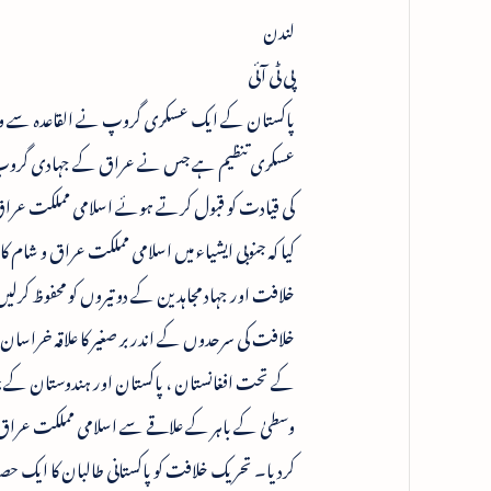
لندن
پی ٹی آئی
پاکستان کے ایک عسکری گروپ نے القاعدہ سے وابستگ
عسکری تنظیم ہے جس نے عراق کے جہادی گروپ سے و
کی قیادت کو قبول کرتے ہوئے اسلامی مملکت عراق
کیا کہ جنوبی ایشیاء میں اسلامی مملکت عراق و شام کا
خلافت اور جہاد مجاہدین کے دو تیروں کو محفوظ کرل
خلافت کی سرحدوں کے اندر بر صغیر کا علاقہ خراسا
کے تحت افغانستان ، پاکستان اور ہندوستان کے چ
وسطیٰ کے باہر کے علاقے سے اسلامی مملکت عراق و شا
کردیا۔ تحریک خلافت کو پاکستانی طالبان کا ایک ح