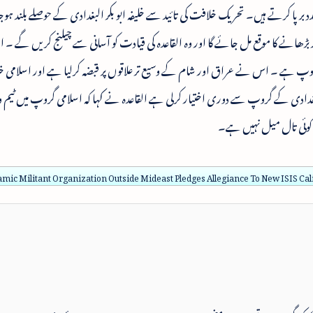
رپا کرتے ہیں۔ تحریک خلافت کی تائید سے خلیفہ ابو بکر البغدادی کے حوصلے بلند ہو
ثر بڑھانے کا موقع مل جائے گا اور وہ القاعدہ کی قیادت کو آسانی سے چیلنج کریں گے ۔ ا
روپ ہے ۔ اس نے عراق اور شام کے وسیع تر علاقوں پر قبضہ کرلیا ہے اور اسلامی
 البغدادی کے گروپ سے دوری اختیار کرلی ہے القاعدہ نے کہا کہ اسلامی گروپ میں ٹیم
ں کوئی تال میل نہیں ہے۔
lamic Militant Organization Outside Mideast Pledges Allegiance To New ISIS Cal