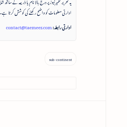
یہ تحریر تعمیرنیوز پر درج بالا نام یا ذریعہ کے ساتھ
ادارتی معلومات کو واضح رکھنے کی کوشش کرتا ہے۔
ادارتی رابطہ:
contact@taemeer.com