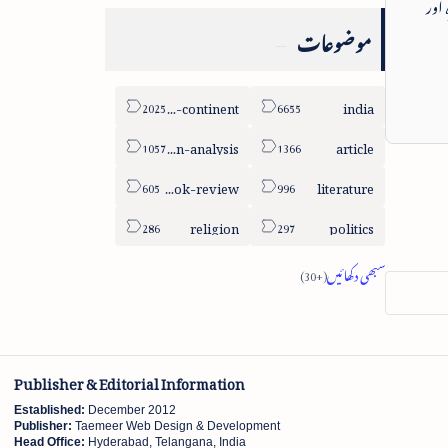
 اور
موضوعات
sub-continent
india
column-analysis
article
book-review
literature
religion
politics
Publisher & Editorial Information
Established:
December 2012
Publisher:
Taemeer Web Design & Development
Head Office:
Hyderabad, Telangana, India