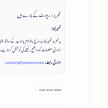
تحریر / رپورٹ کے بارے میں
تعمیرنیوز
یہ تحریر تعمیرنیوز پر درج بالا نام یا ذریعہ کے ساتھ
ادارتی معلومات کو واضح رکھنے کی کوشش کرتا ہے۔
ادارتی رابطہ:
contact@taemeer.com