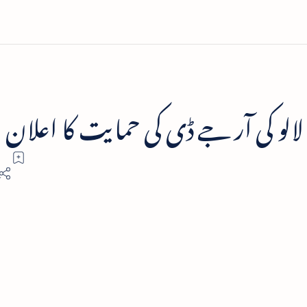
و لالو کی آر جے ڈی کی حمایت کا اعلان