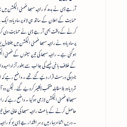
آر جے ڈی نے بدھ کو راجیہ سبھا ضمنی الیکشن میں 
حمایت کے اعلان کے ساتھ ہی لالو پرساد یادو ایک 
کرنے کے وقت بھی آر جے ڈی نے حمایت دی کر جنتادل ی
پرساد یادو نے راجیہ سبھا ضمنی الیکشن میں جنتاد
ہوگئی ہے ۔ راجیہ سبھا کی تین سیٹوں کے ضمنی الیک
کے خلاف باغی خیمے کی جانب سے بطور آزاد امیدو
نامزدگی درست قرار دئیے گئے تھے ۔ واضح رہے کہ ان
سبھا کا ضمنی الیکشن لازمی ہوگیا ۔ واضح رہے کہ ر
۔ دریں اثناء بہار میں برسر اقتدار جے ڈی یو کو را