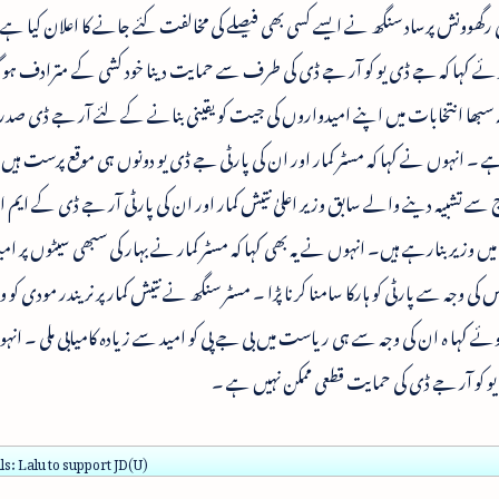
 رگھوونش پرساد سنگھ نے ایسے کسی بھی فیصلے کی مخالفت کئے جانے کا اعلان کیا ہے 
ے کہا کہ جے ڈی یو کو آر جے ڈی کی طرف سے حمایت دینا خود کشی کے مترادف ہ
ہ سبھا انتخابات میں اپنے امیدواروں کی جیت کو یقینی بنانے کے لئے آر جے ڈی صدر لا
ے ۔ انہوں نے کہا کہ مسٹر کمار اور ان کی پارٹی جے ڈی یو دونوں ہی موقع پرست ہیں
 سے تشبیہ دینے والے سابق وزیر اعلیٰ نتیش کمار اور ان کی پارٹی آر جے ڈی کے ایم
ں وزیر بنارہے ہیں۔ انہوں نے یہ بھی کہا کہ مسٹر کمار نے بہار کی سبھی سیٹوں پر ام
 وجہ سے پارٹی کو ہارکا سامنا کرنا پڑا ۔ مسٹر سنگھ نے نتیش کمار پر نریندر مودی کو و
وئے کہا ہ ان کی وجہ سے ہی ریاست میں بی جے پی کو امید سے زیادہ کامیابی ملی ۔ ان
یو کو آر جے ڈی کی حمایت قطعی ممکن نہیں ہے ۔
ls: Lalu to support JD(U)