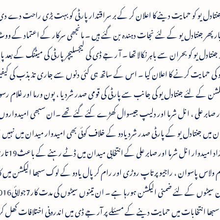
جنتادل یو کو حمایت دینے کا اعلان کر کے بر سراقتدار پارٹی کو بہت بڑی راحت دے 
بار پھر جنتادل یو کے لئے نجات دہندہ بن گئے ہیں ۔ مانجھی سرکار کے اعتماد کے 
و کو بحران سے باہر نکالا تھا ۔ آ ر جے ڈی کی لیجسلیچر پارٹی کی میٹنگ کے بعد پار
ل یو کی حمایت کرنے کا اعلان کیا ۔ اس کے ساتھ ہی کئی دنوں سے جاری تذبذب کی کی
شن کے لئے جنتادل یو کی جانب سے پارٹی کی قومی صدر شردیا ، پون ورما اور غلام رس
ار صابر علی ، انل شرما اور دلیپ جیسوال کھڑے کئے گئے تھے ۔ان سبھی امیدوارو
 میں جنتادل یو کے پارٹی صدر شردیادو کے خلاف کوئی بھی امیدوار میدان میں نہیں ات
شردیادو بلا مقابلہ منتخب ڈکلیئر ک
ام ولاس پاسوان ، راجیو پرتاپ روڑی اور رام کرپال یادو کے لوک سبھا الیکشن میں کا
جیہ سبھا انتخابات میں حمایت دینے کے مسئلے پر آر جے ڈی میں اندرونی اختلافات کھل ک