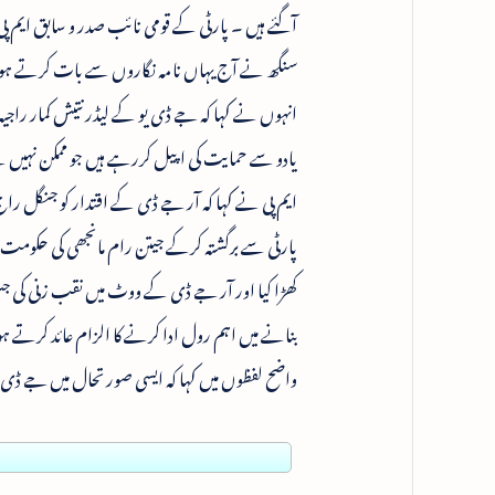
آگئے ہیں ۔ پارٹی کے قومی نائب صدر و سابق ایم پی
سنگھ نے آج یہاں نامہ نگاروں سے بات کرتے ہوئ
انہوں نے کہا کہ جے ڈی یو کے لیڈر نتیش کمار راجی
یادو سے حمایت کی اپیل کررہے ہیں جو ممکن نہیں ہ
ایم پی نے کہا کہ آر جے ڈی کے اقتدار کو جنگل راج
پارٹی سے برگشتہ کرکے جیتن رام مانجھی کی حکومت می
کھڑا کیا اور آر جے ڈی کے ووٹ میں نقب زنی کی جس کی
بنانے میں اہم رول ادا کرنے کا الزام عائد کرتے ہ
واضح لفظوں میں کہا کہ ایسی صورتحال میں جے ڈی 