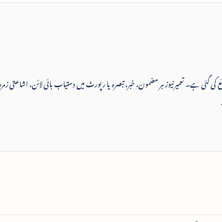
 شائع کی گئی ہے۔ تعمیرنیوز ہر مضمون، خبر، تبصرہ یا رپورٹ میں دستیاب بائی لائن، اشاعتی زمرہ