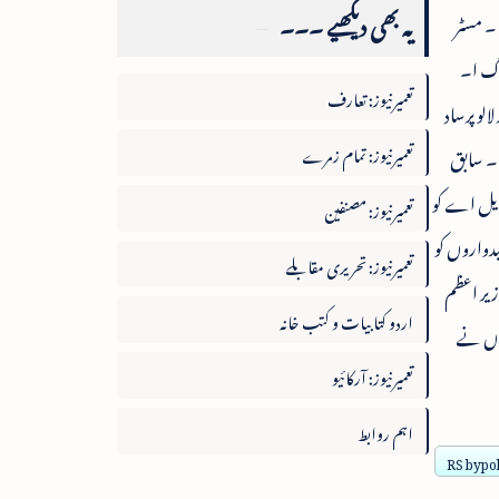
یہ بھی دیکھیے ۔۔۔
۔ مسٹر
وگ ا۔
تعمیرنیوز: تعارف
لو پرساد
تعمیرنیوز: تمام زمرے
 ۔ سابق
 ایل اے کو
تعمیرنیوز: مصنفین
یدواروں کو
تعمیرنیوز: تحریری مقابلے
زیر اعظم
اردو کتابیات و کتب خانہ
ہوں نے
تعمیرنیوز: آرکائیو
اہم روابط
RS bypol