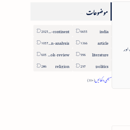
موضوعات
sub-continent
india
column-analysis
article
 اور
book-review
literature
religion
politics