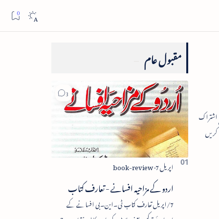
مقبول عام
اردو کے مزاحیہ افسانے - تعارف کتاب
7/اپریل تعارف کتاب ٹی۔این۔بی افسانے کے
اجزائے ترکیبی یعنی پلاٹ، کردار، مکالمہ، نقطۂ عروج،