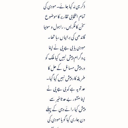
ذکر ہی نہ کیا جائے۔ مودی کی
تمام انتخابی تقاریر کا موضوع
سخن کانگریس ، راہول و سونیا
گاندھی کی برائیاں رہا تھا۔
مودی یا بی جے پی نے اپنا
پروگرام پیش نہیں کیا ملک کو
درپیش مسائل کے حل کا
طریقہ کار پیش نہیں کیا گیا۔
حد تو یہ ہے کہ بی جے پی نے
اپنا منشور بے حدتاخیر سے
پیش کیا رائے دہی کے پہلے
دن جاری کیا گویا مودی کی