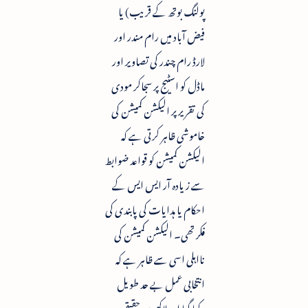
پولنگ بوتھ کے قریب) یا
فیض آباد میں رام مندر اور
لارڈ رام چندر کی تصاویر اور
ماڈل کو اسٹیج پر سجاکر مودی
کی تقریر پر الیکشن کمیشن کی
خاموشی ظاہر کرتی ہے کہ
الیکشن کمیشن کو قواعد ضوابط
سے زیادہ آر ایس ایس کے
احکام یا ہدایات کی پابندی کی
فکر تھی۔ الیکشن کمیشن کی
نااہلی اسی سے ظاہر ہے کہ
انتخابی عمل بے حد طویل
رکھا گیا اور لاکھوں حقیقی