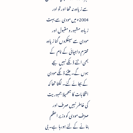
سے زیادہ نہ تھا اور تو اور
2004ء میں مودی سے بہت
زیادہ مشہور و مقبول اور
مودی سے سینکڑوں گنا زیادہ
محترم واجپائی کے نام کے
بھی اتنے ڈنکے نہیں بجے
ہوں گے۔ جتنے ڈنگے مودی
کے بجائے گئے۔ لگتا تھا کہ
انتخابات کا جھمیلا جمہوریت
کی خاطر نہیں صرف اور
صڑف مودی کو وزیر اعظم
بنانے کے لئے ہورہا ہے۔ بی