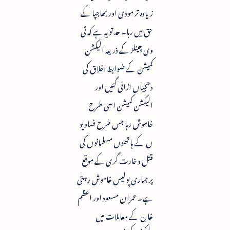
زیادہ تر مودی اور بھاجپا کے
حق میں رہا۔ حد تو یہ ہے کہ ٹی
وی چینلز کے ذریعہ الیکشن
کمیشن کے ضوابط اخلاق کی
دھجیاں اڑائی گئیں اور
الیکشن کمیشن اسی طرح
خاموش رہا جس طرح فسادیو
ں کے ہاتھوں مسلمانوں کی
قتل و غارت گری کے موقع
پر ہماری پولیس خاموش رہتی
ہے۔ عمران مسعود اور اعظم
خان کے معاملات میں