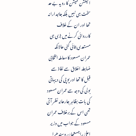
الیکشن کمیشن کا رویہ بے حد
سخت ہی نہیں بلکہ جانبدارانہ
تھا اور ان کے خلاف
کارروائی کرنے میں بڑی ہی
مستعدی بتائی گئی حالانکہ
عمران مسعود کا معاملہ انتخابی
ضابطہ اخلاق سے نفاذ سے
قبل کا تھا اور یو پی کی دیہاتی
بولی کی وجہ سے عمران مسعود
کی بات بظاہر جارحانہ نظر آتی
تھی اس کے برخلاف عمران
مسعود کے جواب میں وزیر
اعلیٰ راجستھان وسندھرا