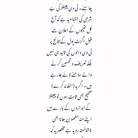
چاہئے۔ ٹی وی چینلز کی بے
شرمی کی انتہاء یہ ہے کہ آج
کل نتیجوں کے اعلان سے
قبل اگزٹ پول کے نتائج پر
ٹی وی والوں کی تائید ہی نہیں
بلکہ تعریف و تحسین کرنے
والے سامنے لائے جارہے
ہیں۔ اگر یہ (اللہ نہ کرے)
صحیح بھی ثابت ہوں تو چینلز
کے اندازوں کے بارے میں
اپنے منہ مٹھو بن جانا بھی
ناشائستہ رویہ ہے مختصر یہ کہ