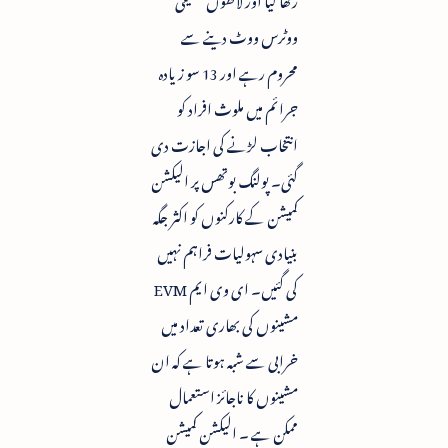
ووٹرس ووٹ دینے سے
محروم رہے اور 13 سو زیادہ
جرائم میں ملوث افراد کو
انتخاب لڑنے کی اجازت دی
گئی۔ پولنگ بوتھس پر الیکشن
کمیشن کے کارکنوں کو اکثر جگہ
بنیادی سہولیات فراہم نہیں
کی گئیں۔ ای وی ایم EVM
مشینوں کی بھاری تعداد میں
خرابی سے شبہ ہوتا ہے کہ ان
مشینوں کا ناجائز استعمال
ممکن ہے ۔ الیکشن کمیشن