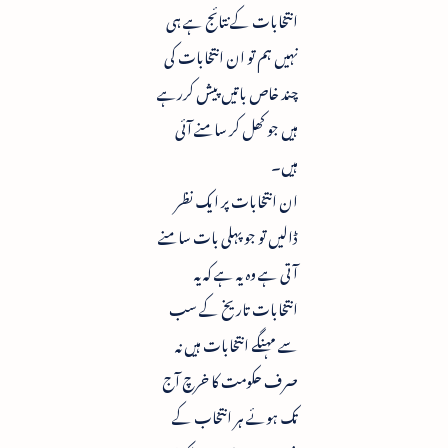
انتخابات کے نتائج ہے ہی
نہیں ہم تو ان انتخابات کی
چند خاص باتیں پیش کررہے
ہیں جو کھل کر سامنے آئی
ہیں۔
ان انتخابات پر ایک نظر
ڈالیں تو جو پہلی بات سامنے
آتی ہے وہ یہ ہے کہ یہ
انتخابات تاریخ کے سب
سے مہنگے انتخابات ہیں نہ
صرف حکومت کا خرچ آج
تک ہوئے ہر انتخاب کے