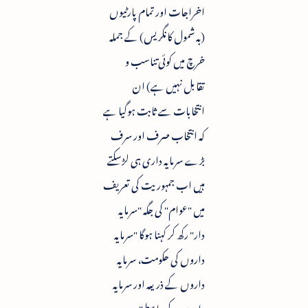
اخراجات اور تمام پارٹیوں
(بہ شمول کانگریس) کے جملہ
خرچ میں کوئی تناسب و
تقابل نہیں ہے) ان
انتخابات سے ثابت ہوگیا ہے
کہ انتخاب صرف اور سرف
بڑے سرمایہ داری ہی لڑسکتے
ہیں اب جمہوریت کی تعریف
میں "عوام" کی جگہ "سرمایہ
دار" رکھ کر کہنا ہوگا "سرمایہ
داروں کی حکومت، سرمایہ
داروں کے ذریعہ اور سرمایہ
داروں کے واسطے"۔