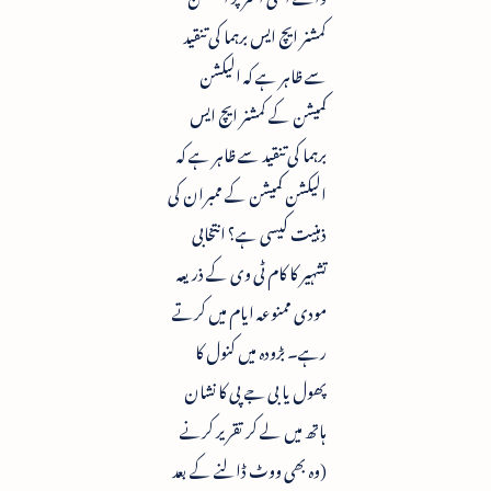
کمشنر ایچ ایس برہما کی تنقید
سے ظاہر ہے کہ الیکشن
کمیشن کے کمشنر ایچ ایس
برہما کی تنقید سے ظاہر ہے کہ
الیکشن کمیشن کے ممبران کی
ذہنیت کیسی ہے؟ انتخابی
تشہیر کا کام ٹی وی کے ذریعہ
مودی ممنوعہ ایام میں کرتے
رہے۔ بڑودہ میں کنول کا
پھول یا بی جے پی کا نشان
ہاتھ میں لے کر تقریر کرنے
(وہ بھی ووٹ ڈالنے کے بعد