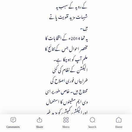
کے رویہ کے سبب یہ
شبہات مزید تقویت پاتے
ہیں۔
یہ تھا 2014ء کے انتخابات کا
مختصر احوال جس کے نتائج کا
علم آپ کو ہوچکا ہے۔
الیکشن کے نظام کی کئی
خرابیاں فوری اصلاح کی
محتاج ہیں۔ خاص طور پر ای
وی ایم مشینوں کا استعمال
اور الیکشن کمیشن کو مزید غیر
جانبدار اور فعال بنانا بھی