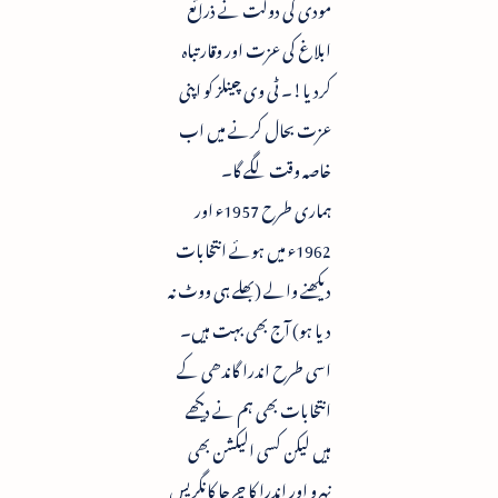
مودی کی دولت نے ذرائع
ابلاغ کی عزت اور وقار تباہ
کردیا!۔ ٹی وی چینلز کو اپنی
عزت بحال کرنے میں اب
خاصہ وقت لگے گا۔
ہماری طرح 1957ء اور
1962ء میں ہوئے انتخابات
دیکھنے والے (بھلے ہی ووٹ نہ
دیا ہو) آج بھی بہت ہیں۔
اسی طرح اندرا گاندھی کے
انتخابات بھی ہم نے دیکھے
ہیں لیکن کسی الیکشن بھی
نہرو اور اندرا کا چرچا کانگریس