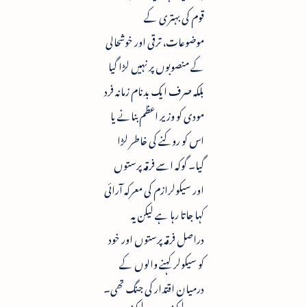
قوم کی بہتری کے
موضوعات، ترقی اور خوشحالی
کے منصوبوں پر نہیں لڑا گیا
بلکہ صرف ایک بدنام زمانہ فرد
مودی کو وزیر اعظم بنانے یا
اس کو روکنے کی خاطر لڑا
گیا۔ گوکہ اسے فرقہ پرستوں
اور سیکولرازم کی معرکہ آرائی
کہا جاتا رہا ہے لیکن یہ
دراصل فرقہ پرستوں اور خود
کو سیکولر کہنے والوں کے
درمیان اقتدار کی جنگ تھی۔