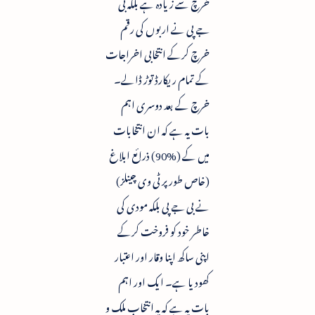
خرچ سے زیادہ ہے بلکہ بی
جے پی نے اربوں کی رقم
خرچ کرکے انتخابی اخراجات
کے تمام ریکارڈ توڑ ڈالے۔
خرچ کے بعد دوسری اہم
بات یہ ہے کہ ان انتخابات
میں کے (%90) ذرائع ابلاغ
(خاص طور پر ٹی وی چینلز)
نے بی جے پی بلکہ مودی کی
خاطر خود کو فروخت کرکے
اپنی ساکھ اپنا وقار اور اعتبار
کھودیا ہے۔ ایک اور اہم
بات یہ ہے کہ یہ انتخاب ملک و