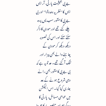
جے پی بحیثیت پارٹی، آر ایس
ایس کا "نظریہ ہندوتوا" اور بی
جے پی کا منشور سب پس پردہ
چلے گئے تھے اور مودی کا ذکر
سنتے سنتے اور اس کی تصویر
دیکھ دیکھ کر مودی کے
چاہنے والے بھی بیزار اور
تنگ آگئے تھے۔ حد تو یہ ہے کہ
بی جے پی کا منشور بھی رائے
دہی شروع ہونے کے بعد
جاری کیا گیا۔ اس الیکشن
میں عوامی مسائل، پارٹی کا
پروگرام اور منصوبے کا چرچا