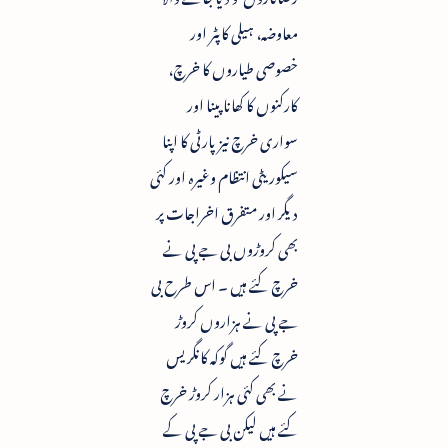
معاوضہ، ہیلی کاپٹر اور
خصوصی طیاروں کا خرچ،
کارکنوں کا کھانا پینا اور
سواری خرچ نیز پارٹی کا اپنا
سیکوریٹی انتظام وغیرہ اور کئی
دیگر اور متفرق اخراجات پر
بھی کروڑوں بی جے پی نے
خرچ کئے ہیں ۔ اس طرح بی
جے پی نے ہزاروں کروڑ
خرچ کئے ہیں گوکہ کانگریس
نے بھی کئی ہزار کروڑ خرچ
کئے ہیں لیکن بی جے پی کے