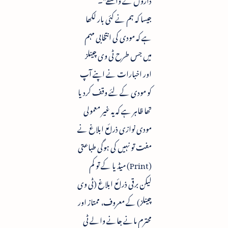
جیسا کہ ہم نے کئی بار لکھا
ہے کہ مودی کی انتخابی مہم
میں جس طرح ٹی وی چینلز
اور اخبارات نے اپنے آپ
کو مودی کے لئے وقف کردیا
تھا ظاہر ہے کہ یہ غیر معمولی
مودی نوازی ذرائع ابلاغ نے
مفت تو نہیں کی ہوگی طباعتی
(Print) میڈیا کے تو کم
لیکن برقی ذرائع ابلاغ (ٹی وی
چینلز) کے معروف، ممتاز اور
محترم مانے جانے والے ٹی