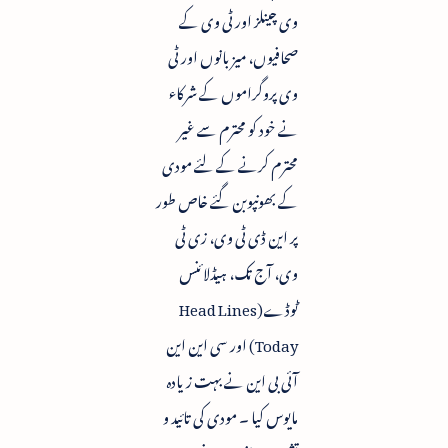
وی چینلز اور ٹی وی کے
صحافیوں، میزبانوں اور ٹی
وی پروگراموں کے شرکاء
نے خود کو محترم سے غیر
محترم کرنے کے لئے مودی
کے بھونپوبن گئے خاص طور
پر این ڈی ٹی وی، زی ٹی
وی، آج تک، ہیڈلائنس
ٹوڈے(Head Lines
Today) اور سی این این
آئی بی این نے بہت زیادہ
مایوس کیا ۔ مودی کی تائید و