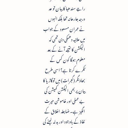
راجے سندھیا کا بیان تو حد
درجہ جارحانہ تھا بلکہ انہوں
نے عمران مسعود کے جواب
میں علانیہ دھمکی دی تھی کہ
الیکشن کا نتیجہ آنے کے بعد
معلوم ہوگا کون کس کے
ٹکرے کرتا ہے؟ اسی طرح
بھاؤنگر (گجرات) میں توگاڑیا کا
بیان پر بھی الیکشن کمیشن کی
بے عملی اور خاموشی حیرت
انگیز ہے۔ ضابطہ اخلاق کے
نفاذ کے باوجود اور بدلہ لینے کی