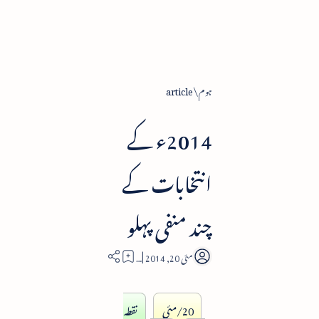
ہوم
article
2014ء کے
انتخابات کے
چند منفی پہلو
10
20/مئی
نقطہ