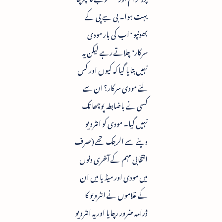
بہت ہوا۔ بی جے پی کے
بھونپو "اب کی بار مودی
سرکار" چلاتے رہے لیکن یہ
نہیں بتایا گیا کہ کیوں اور کس
لئے مودی سرکار؟ ان سے
کسی نے باضابطہ پوچھا تک
نہیں گیا۔ مودی کو انٹرویو
دینے سے الرجک تھے (صرف
انتخابی مہم کے آخری دنوں
میں مودی اور میڈیا میں ان
کے غلاموں نے انٹرویو کا
ڈرامہ ضرور رچایا اور یہ انٹرویو