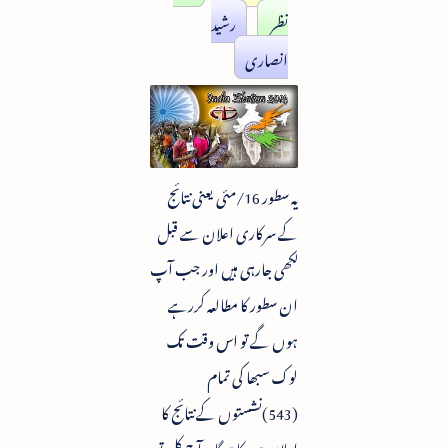
نظر
رشید
انصاری
یہ سطور 16/مئی یعنی نتائج
کے سرکاری اعلان سے قبل
لکھی جارہی ہیں اور جب آپ
ان سطور کا مطالعہ کررہے
ہوں گے تو اس وقت تک
لوک سبھا کی تمام
(543)نشستوں کے نتائج کا
اعلان ہوچکا ہوگا۔ آج کل تو