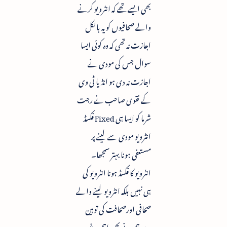
بھی ایسے تھے کہ انٹرویو کرنے
والے صحافیوں کو یہ بالکل
اجازت نہ تھی کہ وہ کوئی ایسا
سوال جس کی مودی نے
اجازت نہ دی ہو انڈیا ٹی وی
کے نقوی صاحب نے رجت
شرما کو ایسا ہی Fixed فکسڈ
انٹرویو مودی سے لینے پر
مستعفی ہونا بہتر سمجھا۔
انٹرویو کا فکسڈ ہونا انٹرویو کی
ہی نہیں بلکہ انٹرویو لینے والے
صحافی اورصحافت کی توہین
ہے ہم نے بھی اہم و غیر