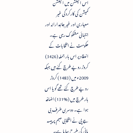
اس الیکشن میں الیکشن
کمیشن کی کارکردگی غیر
معیاری اور غیر جانبدارانہ اور
انتہائی مشکوک رہی ہے۔
حکومت نے انتخابات کے
انعقاد پر اس بار جملہ (3426)
کروڑ روپے خرچ کئے ہیں جبکہ
2009ء میں (1483) کروڑ
روپے خرچ کئے تھے گویا اس
بار خرچ میں (%131) اضافہ
ہوا ہے۔ دوسری طرف بی
جے پی نے انتخابی مہم پر پیسہ
پانی کی طرح بہایا ہے۔