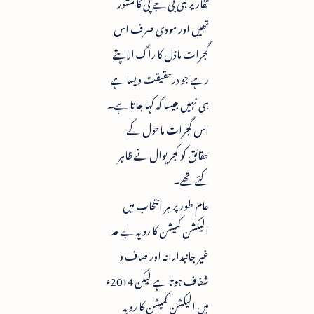
تقاریر ہی بی جے پی کا منشور
تھیں اور مودی صرف اس
گجرات ماڈل کا راگ الاپتے
رہے جو درحقیقت ویسا ہے
ہی نہیں جیسا کہ کہا جاتا ہے۔
اس گجرات ماحول کے
حقائق کو کجریوال نے ظاہر
کئے تھے۔
عام طور پر ہر انتخاب میں
الیکشن کمیشن کا رویہ بے حد
غیر جانبدارانہ اور صاف و
شفاف ہوتا ہے لیکن 2014ء
میں الیکشن کمیشن کا رویہ