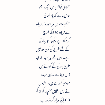
انتخابی قوانین میں ایک اہم
خامی یہ ہے کہ پارلیمانی
انتخابات میں ہر امیدوار زیادہ
سے زیادہ 70 لاکھ خرچ
کرسکتا ہے لیکن کسی پارٹی
کے لئے خرچ کی کوئی حد نہیں
ہے۔ اس لئے ہر امیدوار اپنا
خرچ پارٹی کے کھاتے میں
ڈال دیتا ہے۔ یہی نریندر
مودی کررہے ہیں۔ جنہوں
نے اپنی انتخابی مہم پر کم از کم
(5) پانچ ہزار کروڑ روپے