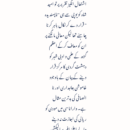
اشتعال انگیز تقریر پر تو امید
شاہ کو یو پی سے ہی "ناپسندیدہ
" قرار دے کر نکال باہر کرنا
چاہئے تھا لیکن معافی مانگنے پر
ان کو معاف کرکے اعظم
گڑھ کے علمی و ادبی شہر کو
دہشت گردی کا مرکز قرار
دینے کے بیان کے باوجود
خاموشی جانبداری اور نا
انصافی کی بدترین مثال
ہے۔ واراناسی میں مودی کو
ریالی کی اجازت نہ دینے
والے اعلیٰ افسر پر الیکشن