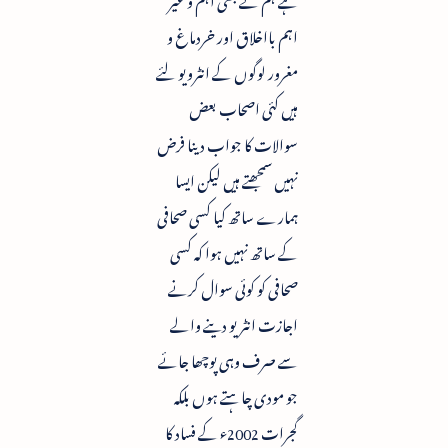
اہم بااخلاق اور خردماغ و
مغرور لوگوں کے انٹرویو لئے
ہیں کئی اصحاب بعض
سوالات کا جواب دینا فرض
نہیں سمجھتے ہیں لیکن ایسا
ہمارے ساتھ کیا کسی صحافی
کے ساتھ نہیں ہوا کہ کسی
صحافی کو کوئی سوال کرنے
اجازت انٹریو دینے والے
سے صرف وہی پوچھا جائے
جو مودی چاہتے ہوں بلکہ
گجرات 2002ء کے فساد کا