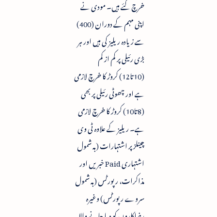
خرچ کئے ہیں۔ مودی نے
اپنی مہم کے دوران (400)
سے زیادہ ریلیز کی ہیں اور ہر
بڑی رئیلی پر کم از کم
(10تا12) کروڑ کا خرچ لازمی
ہے اور چھوٹی رئیلی پر بھی
(8تا10) کروڑ کا خرچ لازمی
ہے۔ ریلیز کے علاوہ ٹی وی
چینلز پر اشتہارات (بہ شمول
اشتہاری Paid خبریں اور
مذاکرات، رپورٹس (بہ شمول
سروے رپورٹس) وغیرہ
رضاکاروں کو دیا جانے والا