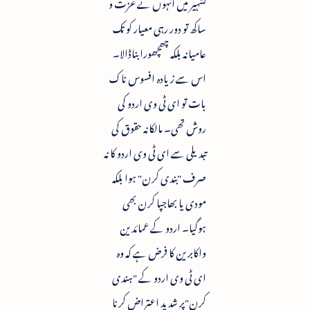
تشہیر میں انہوں نے عزت و
ساکھ تو دور رہی معیار کو تک
عامیانہ بلکہ چھچھورا بناڈالا۔
اس سے زیادہ افسوس ناک
بات تو ای ٹی وی اردو کی
روش تھی۔ مالکانہ حقوق کی
تبدیلی سے ای ٹی وی اردو کا نہ
صرف "بندی کرن" ہوا بلکہ
مودی یا بھاجپا کرن بھی
ہوگیا۔ اردو کے عمائدین
واکابرین کا فرض ہے کہ وہ
ای ٹی وی اردو کے "ہندی
کرن"پر شدید اعتراض کرنا