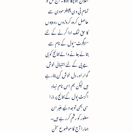
تمام ٹی وی چینلز مودی سے
حاصل کردہ کروڑوں روپیوں
کا حق نمک ادا کرنے کے لئے
"ایگزٹ" پول کے نام سے
بتائے جانے والے نتائج کو بی
جے پی کے لئے انتہائی خوش
گوار اور دل خوش کن بتارہے
ہیں لیکن ہم اس نام نہاد
اگزٹ پول کے نتائج پر ذرا
سی بھی توجہ دئیے بغیر ان
سطور کو رقم کررہے ہیں۔
ہمارا آج کا موضوع سخن