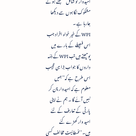
امیدوار کو شامل سمجھتے ہوئے
مشکوک نگاہوں سے دیکھا
جارہا ہے ۔
WPIکے خیر خواہ افراد جب
اس فیصلے کے بارے میں
پوچھتے ہیں تب WPIکے ذمّہ
داروں کا جواب بڑا ہی عجیب
اس طرح ہے کہ’’ ہمیں
معلوم ہے کہ امیدوار چن کر
نہیں آئے گا ۔ ہم نے اپنی
پارٹی کے تعارف کے لئے
امید وار کھڑے کئے
ہیں۔‘‘فسطائیت مخالف کسی