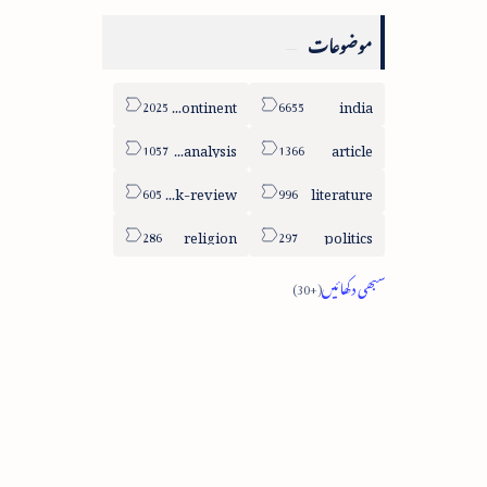
موضوعات
sub-continent
india
column-analysis
article
book-review
literature
religion
politics