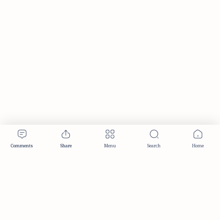
Publisher & Editorial Information
Established:
December 2012
Publisher:
Taemeer Web Design & Development
Head Office:
Hyderabad, Telangana, India
Editorial Responsibility:
TaemeerNews Editorial Team