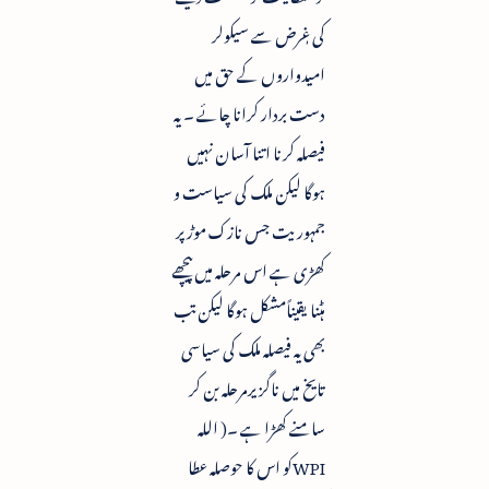
کی غٖرض سے سیکولر
امیدواروں کے حق میں
دست بردار کرانا چائے ۔ یہ
فیصلہ کرنا اتنا آسان نہیں
ہوگا لیکن ملک کی سیاست و
جمہوریت جس نازک موڑ پر
کھڑی ہے اس مرحلہ میں پیچھے
ہٹنا یقیناًمشکل ہوگا لیکن تب
بھی یہ فیصلہ ملک کی سیاسی
تایخ میں ناگزیرمرحلہ بن کر
سامنے کھڑا ہے ۔( اللہ
WPIکو اس کا حوصلہ عطا