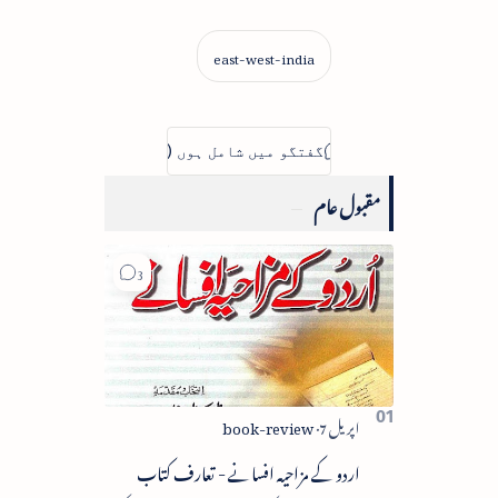
مقبول عام
اردو کے مزاحیہ افسانے - تعارف کتاب