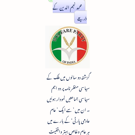
محمد نجم الدین کے
ذریعے
گزشتہ دو سالوں میں ملک کے
سیاسی منظرنامہ پر دو اہم
سیاسی جماعتیں نمودار ہوئیں
۔ ان میں ’ سے ایک ’ عام
عادمی پارٹی‘ کے بارے میں
ہر عام وخاص بہتر واقفیت