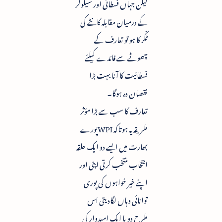
لیکن جہاں فسطائی اور سیکولر
کے درمیان مقابلہ کانٹے کی
ٹکّر کا ہو تو تعارف کے
چھوٹے سے فائدے کیلئے
فسطائیت کا آنا بہت بڑا
نقصان دہ ہوگا۔
تعارف کا سب سے بڑا مؤثر
طریقہ یہ ہوتاکہ WPIپورے
بھارت میں ایسے دو ایک حلقہ
انتخاب منتخب کرتی اپنی اور
اپنے خیر خواہوں کی پوری
توانائی وہاں لگادیتی اس
طرح دو یا ایک امیدوار کی