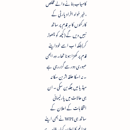
کامیاب بنانے والے مخلص
،خیر خواہ افراد پارٹی کے
کارکنوں کا ہر قدم پر ساتھ
نہیں دیں گے (کچھ کو چھوڑ
کر)بلکہ ا ب اسے خوداپنے
قدم پر کھڑا ہونا تھا۔ وہ ابھی
عبوری دورسے گزررہی ہے
۔ نہ اسکا حلقہ اثر بن سکا نہ
میڈیا میں جگہ بن سکی ۔ ان
ہی حالات میں پارلیمانی
انتخابات کے اعلان کے
ساتھ ہی WPIنے بھی اپنے
عزائم کا اعلان کیا۔ ظاہر ہے