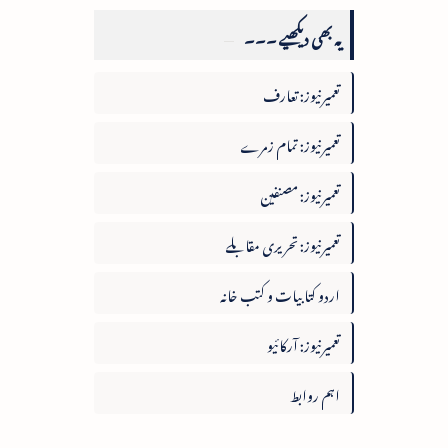
یہ بھی دیکھیے ۔۔۔
تعمیرنیوز: تعارف
تعمیرنیوز: تمام زمرے
تعمیرنیوز: مصنفین
تعمیرنیوز: تحریری مقابلے
اردو کتابیات و کتب خانہ
تعمیرنیوز: آرکائیو
اہم روابط