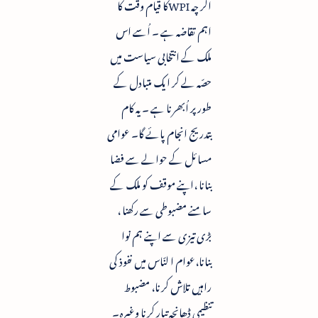
اگر چہ WPIکا قیام وقت کا
اہم تقاضہ ہے ۔ اُسے اس
ملک کے انتخابی سیاست میں
حصّہ لے کر ایک متبادل کے
طور پر اُبھرنا ہے ۔ یہ کام
بتدریج انجام پائے گا۔ عوامی
مسائل کے حوالے سے فضا
بنانا ،اپنے موقف کو ملک کے
سامنے مضبوطی سے رکھنا ،
بڑی تیزی سے اپنے ہم نوا
بنانا،عوام ا لنّاس میں نفوذ کی
راہیں تلاش کرنا، مضبوط
تنظیمی ڈھانچہ تیار کرنا وغیرہ۔