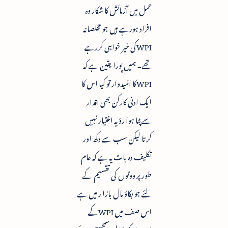
عمل میں آزمائش کا شکار وہ
افراد ہورہے ہیں جو مخلصانہ
WPIکی خیر خواہی کررہے
تھے۔ ہمیں پورا یقین ہے کہ
WPIکا امّیدوار تو کیا اس کا
ایک ادنیٰ کارکن بھی اقدار
سے پٹا ہوا روّیہ اختیار نہیں
کرتا لیکن سب سے دکھ اور
تکلیف دہ بات یہ ہے کہ عام
طور پر ووٹوں کی تقسیم کے
لئے جو بکاؤ مال بازا ر میں ہے
اس صف میں WPIکے