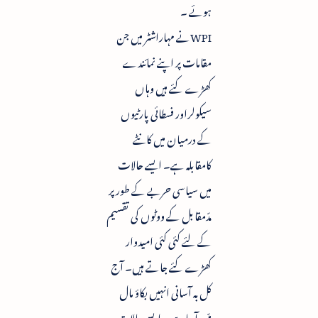
ہوئے ۔
WPIنے مہاراشٹر میں جن
مقامات پر اپنے نمائندے
کھڑے کئے ہیں وہاں
سیکولراور فسطائی پارٹیوں
کے درمیان میں کانٹے
کامقابلہ ہے۔ ایسے حالات
میں سیاسی حربے کے طور پر
مدّمقابل کے ووٹوں کی تقسیم
کے لئے کئی کئی امیدوار
کھڑے کئے جاتے ہیں۔ آج
کل بہ آسانی انہیں بکاؤ مال
میّسر آرہاہے ۔ ایسے حالات