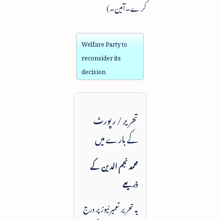
کرے۔آمین۔)
Welfare Party to
reconsider its
decision
تحریر / رپورٹ
کے بارے میں
محمد نجم الدین کے
ذریعے
یہ تحریر تعمیرنیوز پر درج