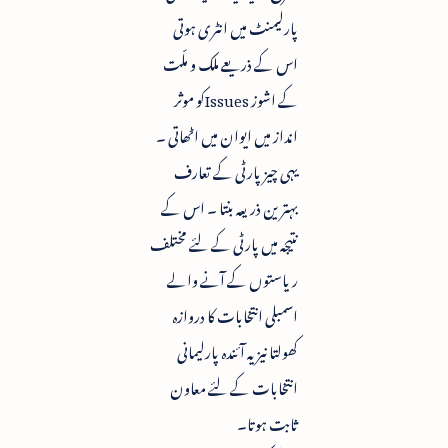
پارلیمنٹ میں انٹری ہوتی
اس کے ذریعے ملک و ملّت
کے اشوز Issuesکو موثر
انداز میں ایوان میں اٹھاتی ۔
یہی چیز پارٹی کے تعارف
بہترین ذریعہ بنتا ۔ اس کے
نتیجہ میں پارٹی کے لئے مختلف
ریاستوں کے آنے والے
اسمبلی انتخابات کا دروازہ
کھولتا نیز یہ آئندہ پارلیمانی
انتخابات کے لئے معاون
ثابت ہوتا۔