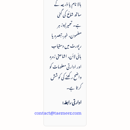
بالا نام یا ذریعہ کے
ساتھ شائع کی گئی
ہے۔ تعمیرنیوز ہر
مضمون، خبر، تبصرہ یا
رپورٹ میں دستیاب
بائی لائن، اشاعتی زمرہ
اور ادارتی معلومات کو
واضح رکھنے کی کوشش
کرتا ہے۔
ادارتی رابطہ:
contact@taemeer.com