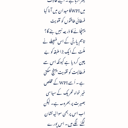
میں WPIکا میدان میں آنا کیا
فسطائی طاقتوں کو تقویت
پہنچانے کا ذریعہ نہیں بنے گا؟
تاہم پارٹی کے اس فیصلے نے
ملّت کے ایک بڑا طبقہ کو بے
چین کردیا ہے کیونکہ اس سے
فسطائیت کو تقویت پہنچ سکتی
ہے ۔ اُسے WPIکے مخلص
خیر خواہ تحریک کے سیاسی
بصیرت پر بھروسہ ہے۔ لیکن
اب اس پر بھی سوالیہ نشان
لگنے لگے ہیں۔ اس پورے