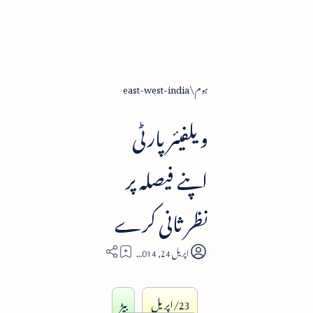
ہوم
east-west-india
ویلفیئر پارٹی
اپنے فیصلہ پر
نظر ثانی کرے
5
23/اپریل
بیڑ