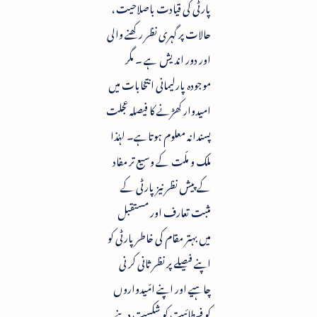
پارٹی کی قیادت باصلاحیت ،
حالات پر گہری نظر رکھنے والی
اور دور اندیش ہے ۔ مگر
موجودہ پارلیمانی انتخابات میں
امیدوار کھڑنے کا فیصلہ عجلت
پسندانہ معلوم ہوتاہے۔ لہٰذا
ملک و ملّت کے وسیع تر مفاد
کے پیش نظر نیز پارٹی کے
مثبت تعارف اور مستقبل
میں بہتر مقام کی خاطر پارٹی کو
اپنے فیصلے پر نظر ثانی کر نی
چاہیے اور اپنے امّیدواروں
کو فسطائیت کو شکست دینے