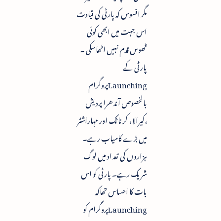
مگر افسوس کہ پارٹی کی قیادت
اس جہت میں ابھی کوئی
ٹھوس قدم نہیں اٹھاسکی ۔
پارٹی کے
Launchingپروگرام
بالخصوص آندھرا پردیش
،کیرالا ، کرناٹک اور مہاراشٹر
میں بڑے کامیاب رہے۔
ہزاروں کی تعداد میں لوگ
شریک رہے۔ پارٹی کو اس
بات کا احساس تھاکہ
Launchingپروگرام کو