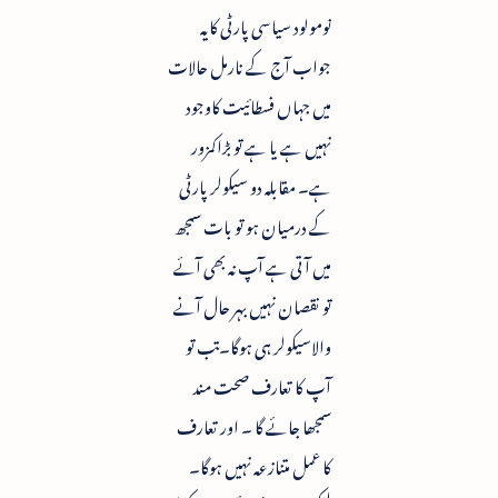
نومولود سیاسی پارٹی کایہ
جواب آج کے نارمل حالات
میں جہاں فسطائیت کاوجود
نہیں ہے یا ہے تو بڑاکمزور
ہے۔ مقابلہ دو سیکولر پارٹی
کے درمیان ہو تو بات سمجھ
میں آتی ہے آپ نہ بھی آئے
تو نقصان نہیں بہر حال آنے
والاسیکولر ہی ہوگا۔تب تو
آپ کا تعارف صحت مند
سمجھا جائے گا ۔ اور تعارف
کا عمل متنازعہ نہیں ہوگا۔