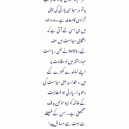
یہ تو ہر سیاسی پارٹی کی اپنی
آزادی کامعاملہ ہے ۔وہ وجود
میں ہی اسی لئے آتی ہے کہ
انتخابی سیاست میں حصّہ
لیے۔WPIنے بھی ریاست
مہاراشٹر میں نو مقامات پر
اپنے نمائندے کھڑے کئے
ہیں ۔ اقدار پر مبنی سیاست کی
دعویدا ر پارٹی جو فسطا ئیت
کے خاتمہ کو اپنا اوّلین ہدف
سمجھتی ہے ۔ اس کے فیصلے
سے بہت سے مسائل پیدا