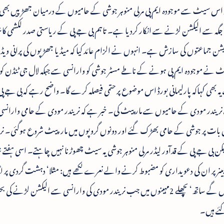
ر اس سیٹ سے موجودہ ایم پی مرلی منوہر جوشی کے حامیوں کے درمیان جھڑپیں بھی ہ
گہ سے الیکشن لڑنے سے انکار کردیا ہے۔ تاہم بی جے پی کے ریاستی صدر لکشمی کان
پوزیشن جماعتوں کی سازش ہے۔ انہوں نے الزام عائد کیا کہ میڈیا جھڑپوں کی پرانی ویڈی
نے موجودہ ایم پی ہونے کے ناطے مسٹر جوشی کو وارانسی سے جبکہ لال جی ٹنڈن کو 
بھی کہاکہ پارلیمانی بورڈ اس موضوع پر حتمی فیصلہ کرے گا۔ واضح رہے کہ بی جے پی 
نریندر مودی کے حامیوں سے مار پیٹ کی۔ خبر ہے کہ نریندر مودی کے حامی وارانسی 
 بات پر جوشی کے حامی بھڑک گئے اور دونوں گروپوں میں مارپیٹ شروع ہوگئی۔ نر
 بی جے پی کے قدآور لیڈر مرلی منوہر جوشی یہ سیٹ چھوڑنا نہیں چاہتے۔ اسی ہفتے ش
نر پر ان کی دعویداری کو مضبوط کرنے والے نعرے لکھے ہیں: مثلا‘ دہشت گردی پر لگا
جوشی کا پیغام‘ بولے کاشی وشواناتھ‘ ڈاکٹر جوشی کا دیں گے ساتھ‘ پچھلے 2مہینوں میں جب نریندر مودی کی وارانسی سے الیکش
ئے ہیں۔