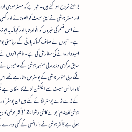
بڑھنے شروع ہوگئے ہیں۔ خبر ہے کہ مسٹر مودی او
اور مسٹر جوشی نے اپنی سیٹ کو چھوڑنے اور کسی ج
نے اس قسم کی خبروں کو افواہ بتایا اور کہاکہ یہ ا
ہے۔ انہوں نے صاف کہاکہ پارٹی کے ریاستی یونٹ 
امیدوار بنانے کی سفارش کی ہے۔ تاہم انہوں نے یہ 
سابق مرکزی وزیر مرلی منوہر جوشی کے حامیوں نے 
لگے مرلی منوہر جوشی کے پوسٹرس ہٹارہے تھے اس
کا وارانسی سیٹ سے الیکشن لڑنے کا امکان ہے لیکن
کے بڑے بڑے پوسٹر لگائے گئے ہیں ان پوسٹر اور بی
ہوئی ہے ڈاکٹر جوشی نے وارانسی کے کئی دورے ک