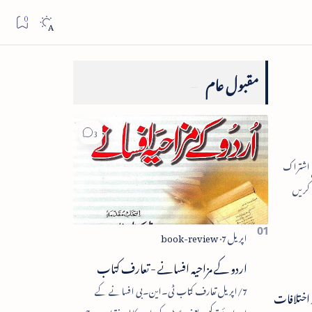
مقبول عام
اردو کے مزاحیہ افسانے - تعارف کتاب
7/اپریل تعارف کتاب ٹی۔این۔بی افسانے کے
اختلافات
اجزائے ترکیبی یعنی پلاٹ، کردار، مکالمہ، نقطۂ عروج،