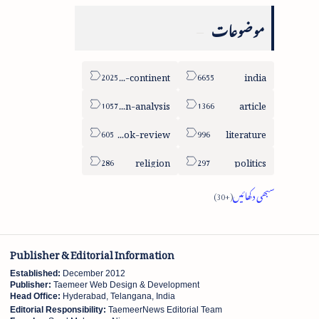
موضوعات
sub-continent
india
column-analysis
article
book-review
literature
religion
politics
Publisher & Editorial Information
Established:
December 2012
Publisher:
Taemeer Web Design & Development
Head Office:
Hyderabad, Telangana, India
Editorial Responsibility:
TaemeerNews Editorial Team