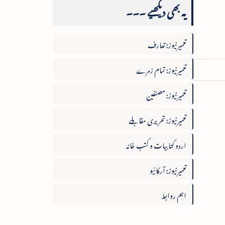
یہ بھی دیکھیے ۔۔۔
تعمیرنیوز: تعارف
تعمیرنیوز: تمام زمرے
تعمیرنیوز: مصنفین
تعمیرنیوز: تحریری مقابلے
اردو کتابیات و کتب خانہ
تعمیرنیوز: آرکائیو
اہم روابط