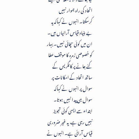
اتحاد کی راہ ہموار نہیں
کرسکتا۔ انہوں نے کہاکہ یہ
بے بنیاد قیاس آرائیاں ہیں۔
ان میں کوئی سچائی نہیں۔ بہار
کو خصوصی زمرہ کا موقف عطا
کئے جانے پر کانگریس کے
ساتھ اتحاد کے امکانات پر
سوال پر انہوں نے کہاکہ
سوال ہی پیدا نہیں ہوتا۔
ابتداء سے ایسی کوئی تجویز
نہیں رہی ہے، یہ غیر ضروری
قیاس آرائی ہے۔ انہوں نے