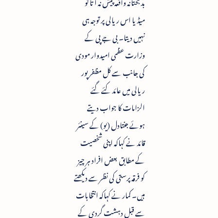
بدبختانہ واقعہ پیش نہ آتا تو
میڈیا اس ریالی پر توجہ ہی
نہیں دیتا۔ بی جے پی کے
وزارت عظمی امیدوار مودی
کی جانب سے کل مظفر پور
ریالی میں عائد کئے گئے
الزامات کا جواب دیتے
ہوئے جنتادل (یو) کے سینئر
قائد نے کہاکہ اپنی شخصیت
کے مطابق بعض افراد ہر چیز
کو فرقہ پرستی کی نظر سے دیکھتے
ہیں۔ کمار نے کہاکہ انتخابات
سے قبل دہشت گردی کے