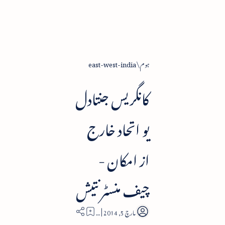
ہوم
east-west-india
کانگریس جنتادل
یو اتحاد خارج
از امکان -
چیف منسٹر نتیش
2