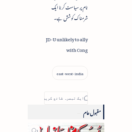
نام پر سیاست کرنا ایک
شرمناک کوشش ہے۔
JD-U unlikely to ally
with Cong
مقبول عام