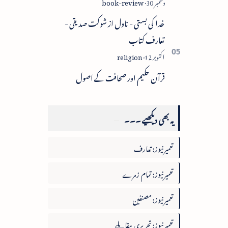
خدا کی بستی - ناول از شوکت صدیقی -
تعارف کتاب
قرآن حکیم اور صحافت کے اصول
یہ بھی دیکھیے ۔۔۔
تعمیرنیوز: تعارف
تعمیرنیوز: تمام زمرے
تعمیرنیوز: مصنفین
تعمیرنیوز: تحریری مقابلے