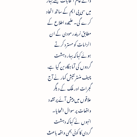
میں سی پی ایم کے ساتھ اتحاد
کرے گی۔ علیحدہ اطلاع کے
مطابق نریندر مودی کے ان
الزامات کو مسترد کرتے
ہوئے کہاکہ بہار دہشت
گردوں کی آماجگاہ بن گیا ہے،
چیف منسٹر نتیش کمار نے آج
گجرات اور ملک کے دیگر
علاقوں میں پیش آئے پر تشدد
واقعات پر سوال اٹھایا۔
انہوں نے کہاکہ دہشت
گردی کا کوئی بھی واقعہ باعث