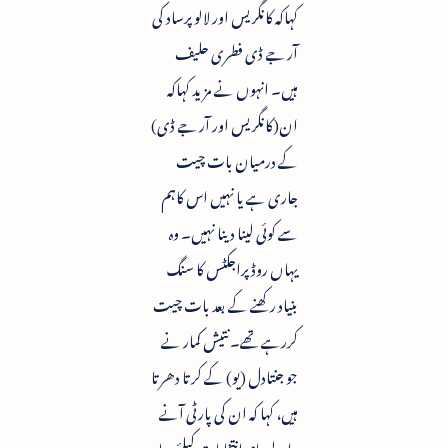
کہاکہ کانگریس اور لالو پرساد کی
آر جے ڈی فطری حلیف
ہیں۔ انہوں نے مزید کہاکہ
ان(کانگریس اور آر جے ڈی)
کے درمیان بات چیت
جاری ہے یا نہیں اس کاہم
سے کوئی لینا دینا نہیں۔ وہ
یہاں روڈ پراجکٹس کا سنگ
بنیاد رکھنے کے بعد بات چیت
کررہے تھے۔ نتیش کمار نے
جو جنتادل (یو) کے کرتا دھرتا
ہیں، کہا کہ ان کی پارٹی آنے
والے عام انتخابات کیلئے بہار