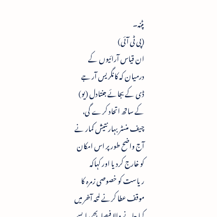
پٹنہ۔
(پی ٹی آئی)
ان قیاس آرائیوں کے
درمیان کہ کانگریس آر جے
ڈی کے بجائے جنتادل (یو)
کے ساتھ اتحاد کرے گی،
چیف منسٹر بہار نتیش کمار نے
آج واضح طورپر اس امکان
کو خارج کردیا اور کہاکہ
ریاست کو خصوصی زمرہ کا
موقف عطا کرنے لمحہ آخر میں
کیا جانے والا فیصلہ بھی ایسے