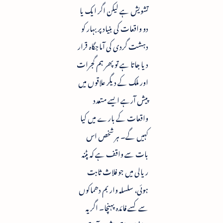
تشویش ہے لیکن اگر ایک یا
دو واقعات کی بنیاد پر بہار کو
دہشت گردی کی آماجگاہ قرار
دیا جاتا ہے تو پھر ہم گجرات
اور ملک کے دیگر علاقوں میں
پیش آرہے ایسے متعدد
واقعات کے بارے میں کیا
کہیں گے۔ ہر شخص اس
بات سے واقف ہے کہ پٹنہ
ریالی میں جو فلاث ثابت
ہوئی، سلسلہ وار بم دھماکوں
سے کسے فائدہ پہنچا۔ اگر یہ