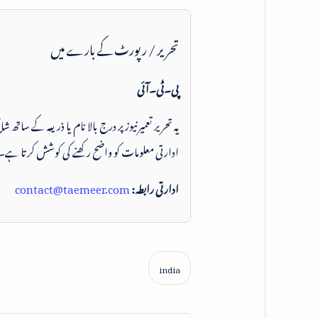
تحریر / رپورٹ کے بارے میں
پی۔ٹی۔آئی
یہ تحریر تعمیرنیوز پر درج بالا نام یا ذریعہ کے ساتھ
ادارتی معلومات کو واضح رکھنے کی کوشش کرتا ہے۔
ادارتی رابطہ:
contact@taemeer.com