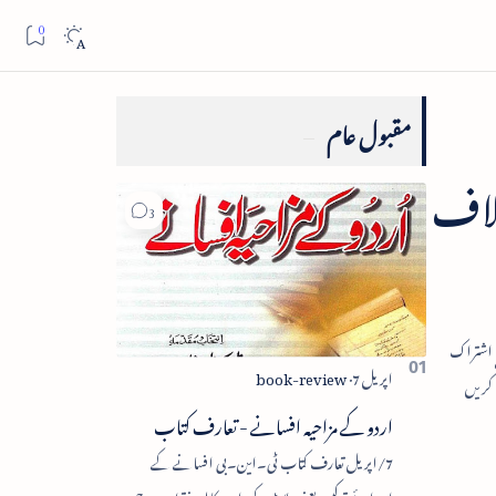
مقبول عام
خلاف
اردو کے مزاحیہ افسانے - تعارف کتاب
7/اپریل تعارف کتاب ٹی۔این۔بی افسانے کے
اجزائے ترکیبی یعنی پلاٹ، کردار، مکالمہ، نقطۂ عروج،