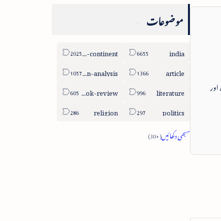
موضوعات
sub-continent
india
column-analysis
article
 اور
book-review
literature
religion
politics