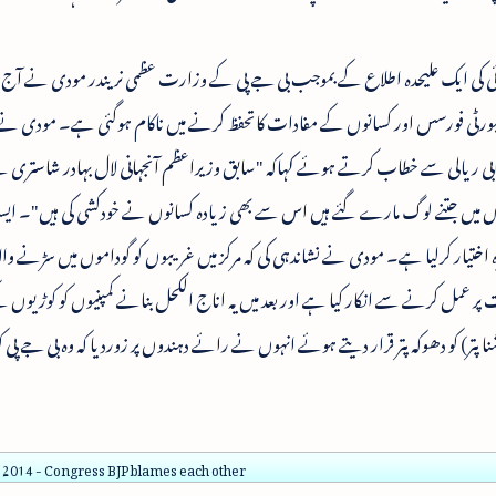
 آئی کی ایک علیحدہ اطلاع کے بموجب بی جے پی کے وزارت عظمی نریندر مودی نے آج
ی سکیورٹی فورسس اور کسانوں کے مفادات کاتحفظ کرنے میں ناکام ہوگئی ہے۔ مودی نے
 ریالی سے خطاب کرتے ہوئے کہاکہ "سابق وزیراعظم آنجہانی لال بہادر شاستری 
ملوں میں جتنے لوگ مارے گئے ہیں اس سے بھی زیادہ کسانوں نے خودکشی کی ہیں"۔ ای
ہ اختیار کرلیا ہے۔ مودی نے نشاندہی کی کہ مرکز میں غریبوں کو گوداموں میں سڑنے وال
 پر عمل کرنے سے انکار کیا ہے اور بعد میں یہ اناج الکحل بنانے کمپنیوں کو کوڑیوں
ا پتر) کو دھوکہ پتر قرار دیتے ہوئے انہوں نے رائے دہندوں پر زوردیا کہ وہ بی جے پی
 2014 - Congress BJP blames each other