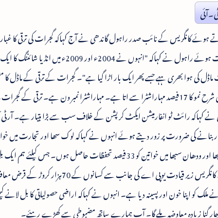
ی۔آئی
نی کرتے ہوئے کانگریس کے نائب صدر راہول گاندھی نے آج کہاکہ گجرات کی ترقی کا غبا
جائے گا۔ یہاں ایک انتخابی ریالی سے خطاب کریت ہوئے راہول نے کہاکہ "انہوں نے 2004ء اور 2009ء 
اڈل کی ہوا بھری ہہے جسے پھر ایک بار اڑا گیا ہے"۔ گجرات کے ترقی کے ماڈل کا م
اڑاتے ہوئے انہوں نے کہاکہ ہندوستان کی مجموعی شرح نمو کا 17فیصد مہاراشٹرا سے اتا ہے۔ مہاراشٹرا نمبر ون ہے۔ ترقی کے گ
ے کہاکہ رائٹ ٹو انفارمیشن ایکٹ کرپشن کے خلاف سب سے بڑا ہتیار ہے۔ آر ٹی 
اختیار بنانے کی ضرورت پر زور دیتے ہوئے انہوں نے کہاکہ لوک سھا اور تجارت میں خوات
نمائندگی کی ضرورت ہے۔ ہم چاہتے ہیں کہ لوک سبھا اور ودھان سبھا میں خواتین کو 33فیصد تحفظات حاصل ہوں۔ جس کیل
کرنا چاہتے تھے لیکن اپوزیشن نے اسے روک دیا۔ کانگریس زیر قیادت یوپی اے کی جانب سے کس
لک کو اپنا خون اور پسینہ دیا ہے۔ انہوں نے کہاکہ اراضی حصولیاتی کا بل لانے کیلئ
چار گنا زیادہ معاوضہ ملے گا۔ آپ ہمارے ساتھ مضبوطی سے کھڑے رہئے۔