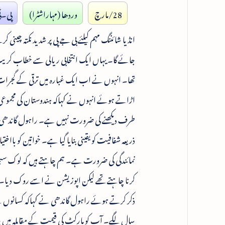
28/مارچ
وردھا (مہاراشٹرا)
پی۔ٹ
انڈیا شائننگ مہم کیلئے بی جے پی پر شدید نکتہ چی
تھا۔ انہوں نے اب ایک غبارہ میں ترقی کے گجرات م
طرف دیکھنے کی ضرورت نہیں ہے۔ راہول گاندھی ن
ذریعہ شفافیت کو یقینی بنایا گیا ہے۔ خواتین کو با
ذکر کرتے ہوئے راہول گاندھی نے کہاکہ کسانوں نے م
سال لگے۔ آپ کو مارکٹ کی قیمت کے مقابلہ میں 