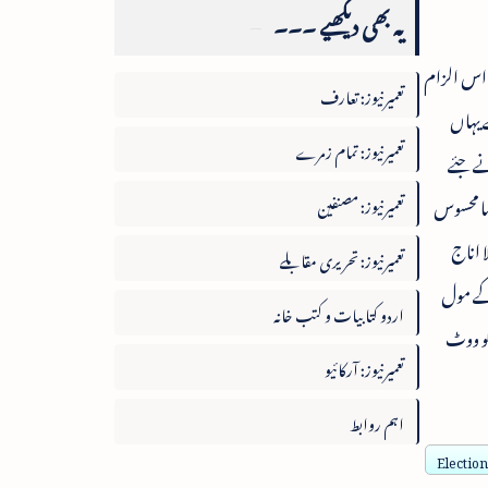
یہ بھی دیکھیے ۔۔۔
 اس الزام
تعمیرنیوز: تعارف
 یہاں
تعمیرنیوز: تمام زمرے
نے جئے
سا محسوس
تعمیرنیوز: مصنفین
ا اناج
تعمیرنیوز: تحریری مقابلے
 کے مول
اردو کتابیات و کتب خانہ
 کو ووٹ
تعمیرنیوز: آرکائیو
اہم روابط
Election