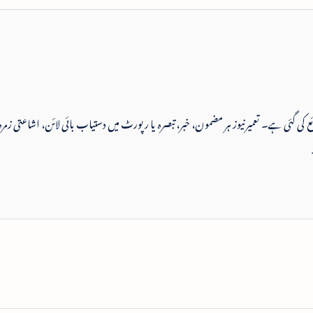
 شائع کی گئی ہے۔ تعمیرنیوز ہر مضمون، خبر، تبصرہ یا رپورٹ میں دستیاب بائی لائن، اشاعتی زمرہ