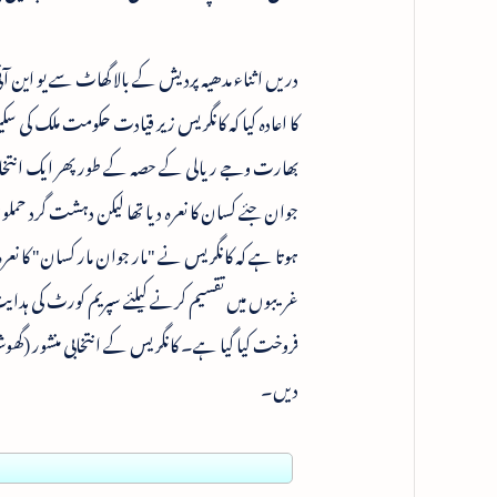
دریں اثناء مدھیہ پردیش کے بالا گھاٹ سے یو این
کا اعادہ کیا کہ کانگریس زیر قیادت حکومت ملک ک
بھارت وجے ریالی کے حصہ کے طورپھر ایک انتخابی
جوان جئے کسان کا نعرہ دیا تھا لیکن دہشت گرد ح
ہوتا ہے کہ کانگریس نے "مار جوان مار کسان" کا نعر
غریبوں میں تقسیم کرنے کیلئے سپریم کورٹ کی ہدایت
فروخت کیا گیا ہے۔ کانگریس کے انتخابی منشور (گھوشن
دیں۔