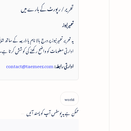
تحریر / رپورٹ کے بارے میں
تعمیرنیوز
یہ تحریر تعمیرنیوز پر درج بالا نام یا ذریعہ کے ساتھ
ادارتی معلومات کو واضح رکھنے کی کوشش کرتا ہے۔
ادارتی رابطہ:
contact@taemeer.com
ممکن ہے یہ پوسٹس آپ کو پسند آئیں