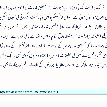
 نے ایک پرائیوٹ کمپنی کو ویزا اور پاسپورٹ سے متعلق خدمات کی انجام دہی کی ذمہ د
ٹس کے سرقہ کی اطلاع موصول ہوئی ہے۔ سان فرانسسکو پولیس ڈپارٹمنٹ سکیورٹی کی انتہائی سنگ
یہ اطلاع دیتے ہوئے بتایاکہ ہندوستانی قونصل خانہ اور مقامی پولیس نے اس پاسپو
 کیلئے اسٹیٹ ڈپارٹمنٹ اور متعلقہ وفاقی حکام کو اس واقعہ سے باخبر کردیا ہے۔ ایک ہ
ے وضاحت کی کہ گذشتہ سال نومبر کے اواخر میں بی ایل ایس انٹرنیشنل کے سان فرانس
سے 70 ہندوستانی پاسپورٹس کا سرقہ ہوگیا تھا اور مقامی محکمہ پولیس نے کیس کی تحقیقات 2دسمبر 2013ء کو 
بی ایل ایس کے ایک ملازم کے حوالہ سے بتایاکہ دفتر میں ایک سیف لاکر سے 70ہندوستانی پاسپورٹس کے علاوہ نقد رقم اور چیک کا
n passports stolen from San Francisco in US