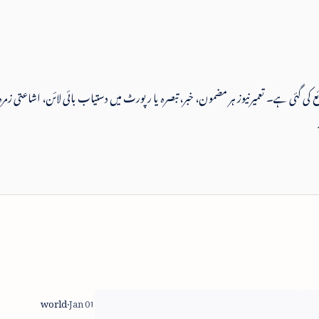
 شائع کی گئی ہے۔ تعمیرنیوز ہر مضمون، خبر، تبصرہ یا رپورٹ میں دستیاب بائی لائن، اشاعتی زمرہ