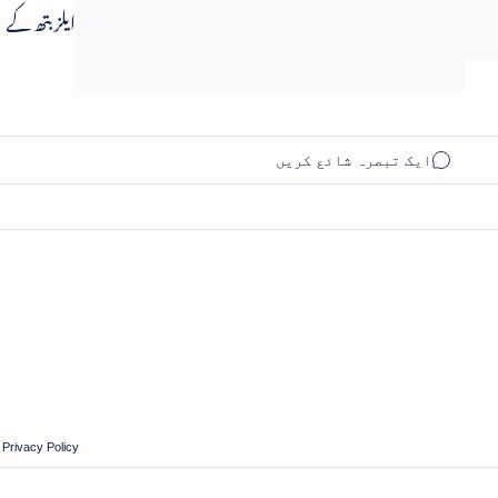
خواہی کرنے
ایلزبتھ کے
امریکہ سے
اعزازات -
مطالبہ
15 ہندوستان
شامل
|
Privacy Policy