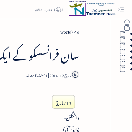
ہوم
world
سان فرانسسکو کے ایک دفتر سے 70 ہندوستانی
1
11/مارچ
واشنگٹن۔
(پی ٹی آئی)