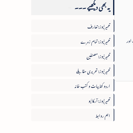
یہ بھی دیکھیے ۔۔۔
تعمیرنیوز: تعارف
 اور
تعمیرنیوز: تمام زمرے
تعمیرنیوز: مصنفین
تعمیرنیوز: تحریری مقابلے
اردو کتابیات و کتب خانہ
تعمیرنیوز: آرکائیو
اہم روابط