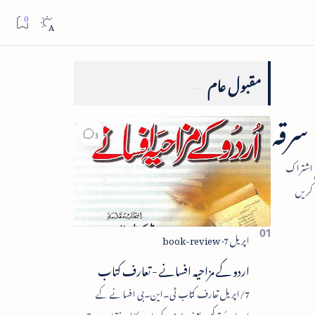
مقبول عام
اردو کے مزاحیہ افسانے - تعارف کتاب
7/اپریل تعارف کتاب ٹی۔این۔بی افسانے کے
اجزائے ترکیبی یعنی پلاٹ، کردار، مکالمہ، نقطۂ عروج،