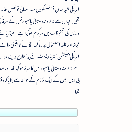
امریکی شہر سان فرانسسکو میں ہندوستانی قونصل خانہ
تھیں جہاں سے 70 ہندوستانی پاسپور
ورزی کی تحقیقات میں سرگرم ہوگیا ہے۔ میڈیا نے 
مجاز اور غلط استعمال پر روک لگانے کو یقینی بنانے
امریکی پبلیکشن انڈیا ویسٹ نے یہ اطلاع دیتے ہوئ
تھا۔