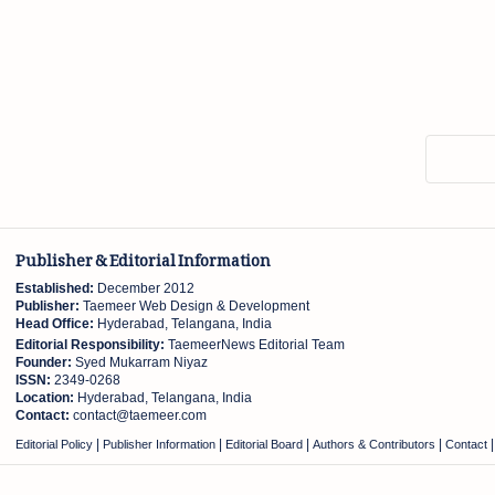
ی
Publisher & Editorial Information
Established:
December 2012
Publisher:
Taemeer Web Design & Development
Head Office:
Hyderabad, Telangana, India
Editorial Responsibility:
TaemeerNews Editorial Team
Founder:
Syed Mukarram Niyaz
ISSN:
2349-0268
Location:
Hyderabad, Telangana, India
Contact:
contact@taemeer.com
|
|
|
|
Editorial Policy
Publisher Information
Editorial Board
Authors & Contributors
Contact