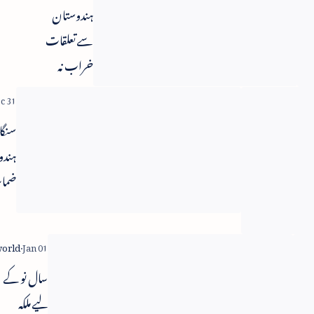
روسی ٹرین
ہندوستان
اسٹیشن پر
سے تعلقات
خودکش دھماکہ
خراب نہ
- 16 افراد
کرنے امریکہ
ہلاک
کوشاں
اقوام متحدہ
سنگا
اور امریکہ کی
ہندو
جانب سے
ضمان
روس میں
شرائ
دہشتگرد حملہ
نظرثا
کی مذمت
خواہ
ہندوستان
سال نو کے
سے معذرت
لیے ملکہ