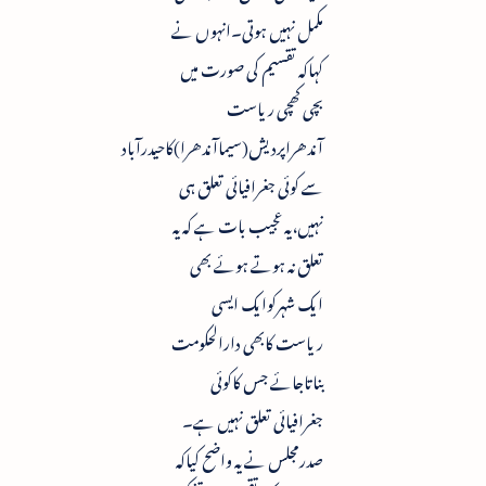
مکمل نہیں ہوتی۔انہوں نے
کہاکہ تقسیم کی صورت میں
بچی کھچی ریاست
آندھراپردیش(سیماآندھرا)کاحیدرآباد
سے کوئی جغرافیائی تعلق ہی
نہیں،یہ عجیب بات ہے کہ یہ
تعلق نہ ہوتے ہوئے بھی
ایک شہرکوایک ایسی
ریاست کابھی دارالحکومت
بناتاجائے جس کاکوئی
جغرافیائی تعلق نہیں ہے۔
صدرمجلس نے یہ واضح کیاکہ