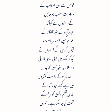
تواس سے ان طبقاب کے
مفادات سلب ہوجائیں
گے۔انہوں نے کہاکہ
حیدرآباد کے بغیرتلنگانہ کے
عوام کیسے علحدہ ریاست
قبول کریں گے؟انہوں نے
کہاکہ ملک میں کوئی ایسی قانونی
ودستوری نظیرنہیں کہ بلدی
ادارہ مرکزکے راست کنٹرول
میں ہے،کیسے حیدرآباد کے
بلدی نظم ونسق کو مرکزکے
تحت کیاجاسکتاہے۔انہوں