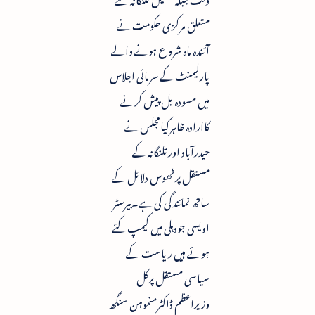
متعلق مرکزی حکومت نے
آئندہ ماہ شروع ہونے والے
پارلیمنٹ کے سرمائی اجلاس
میں مسودہ بل پیش کرنے
کاارادہ ظاہرکیامجلس نے
حیدرآباد اورتلنگانہ کے
مستقل پرٹھوس دلائل کے
ساتھ نمائندگی کی ہے۔بیرسٹر
اویسی جودہلی میں کیمپ کئے
ہوئے ہیں ریاست کے
سیاسی مستقل پرکل
وزیراعظم ڈاکٹرمنموہن سنگھ