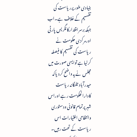
بنیادی طورپرریاست کی
تقسیم کے خلاف ہے۔اب
جبکہ برسراقتدارکانگریس پارٹی
اورمرکزی حکومت نے
ریاست کی تقسیم کا فیصلہ
کرلیاہے توایسی صورت میں
مجلس نے یہ واضح کردیاکہ
حیدرآباد تلنگانہ ریاست
کادارالحکومت رہے اوراس
شہرپرتمام قانونی ودستوری
وانتظامی اختیارات اس
ریاست کے تحت رہیں۔