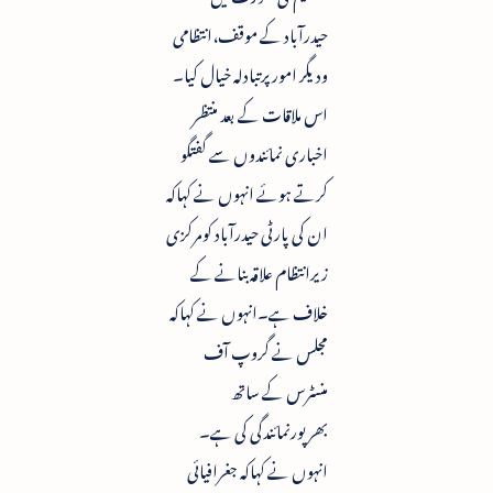
حیدرآباد کے موقف،انتظامی
ودیگر امورپرتبادلہ خیال کیا۔
اس ملاقات کے بعد منتظر
اخباری نمائندوں سے گفتگو
کرتے ہوئے انہوں نے کہاکہ
ان کی پارٹی حیدرآباد کومرکزی
زیرانتظام علاقہ بنانے کے
خلاف ہے۔انہوں نے کہاکہ
مجلس نے گروپ آف
منسٹرس کے ساتھ
بھرپورنمائندگی کی ہے۔
انہوں نے کہاکہ جغرافیائی