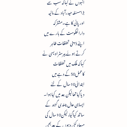
انہوں نے کہاکہ سب سے
بڑامسئلہ حیدرآباد کے مالیہ
اورپانی کاہے۔مشترکہ
دارالحکومت کے بارے میں
اپنے ذہنی تحفظات ظاہر
کرتے ہوئے بیرسٹراویسی نے
کہاکہ ملک میں تحفظات
کاعمل50کے دہے میں
ابتدائی10سال کے لئے
دیاگیاتھالیکن بعد میں کیاہوا۔
ایساہی حال چندی گڑھ کے
ساتھ کیاگیا،لیکن10سال کی
میعاد کئی دہوں کے بعدبھی