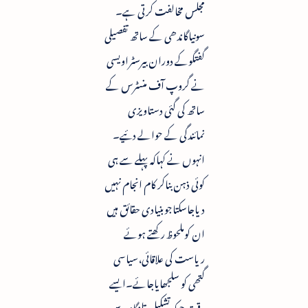
مجلس مخالفت کرتی ہے۔
سونیاگاندھی کے ساتھ تفصیلی
گفتگوکے دوران بیرسٹراویسی
نے گروپ آف منسٹرس کے
ساتھ کی گئی دستاویزی
نمائندگی کے حوالے دئیے۔
انہوں نے کہاکہ پہلے سے ہی
کوئی ذہن بناکر کام انجام نہیں
دیاجاسکتاجوبنیادی حقائق ہیں
ان کوملحوظ رکھتے ہوئے
ریاست کی علاقائی،سیاسی
گتھی کو سلجھایاجائے۔ایسے
وقت جبکہ تشکیل تلنگانہ سے