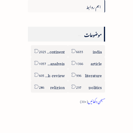
اہم روابط
موضوعات
sub-continent
india
column-analysis
article
book-review
literature
religion
politics