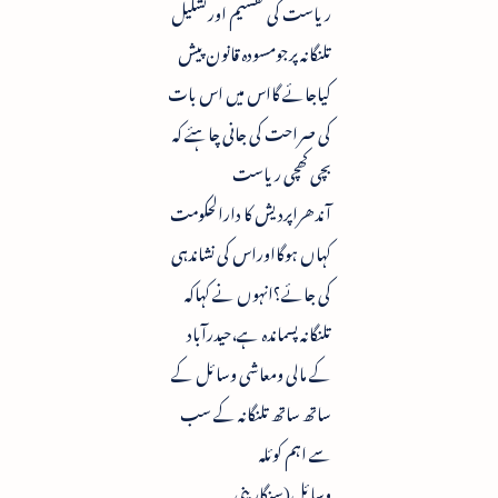
ریاست کی تقسیم اورتشکیل
تلنگانہ پرجومسودہ قانون پیش
کیاجائے گااس میں اس بات
کی صراحت کی جانی چاہئے کہ
بچی کھچی ریاست
آندھراپردیش کا دارالحکومت
کہاں ہوگااوراس کی نشاندہی
کی جائے؟انہوں نے کہاکہ
تلنگانہ پسماندہ ہے،حیدرآباد
کے مالی ومعاشی وسائل کے
ساتھ ساتھ تلنگانہ کے سب
سے اہم کوئلہ
وسائل(سنگارینی