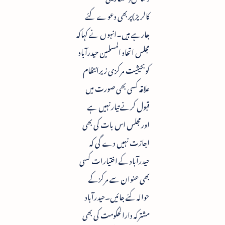
کالریز)پربھی دعوے کئے
جارہے ہیں۔انہوں نے کہاکہ
مجلس اتحاد المسلمین حیدرآباد
کوبحیثیت مرکزی زیرانتظام
علاقہ کسی بھی صورت میں
قبول کرنے تیارنہیں ہے
اورمجلس اس بات کی بھی
اجازت نہیں دے گی کہ
حیدرآباد کے اختیارات کسی
بھی عنوان سے مرکزکے
حوالہ کئے جائیں۔حیدرآباد
مشترکہ دارالحکومت کی بھی