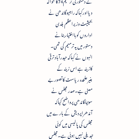
نے دستورکی ترمیم74کا حوالہ
دیااورکہاکہ راجیوگاندھی نے
بحیثیت وزیراعظم بلدی
اداروں کوبااختیاربنانے
دستور میں یہ ترمیم کی تھی۔
انہوں نے کہاکہ حیدرآباد ترقی
کازینہ ہے اس زینہ کے
بغیرعلحدہ ریاست کاتصوربے
معنی ہے۔صدر مجلس نے
سونیاگاندھی پرواضح کیاکہ
آندھراپردیش کے بارے میں
مجلس کی پالیسی میں کوئی
تبدیلی نہیں ہوئی ہے۔مجلس