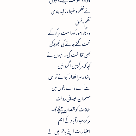
نے نظم وضبط،مالیہ،بلدی
نظم ونسق
ودیگرامورکوراست مرکزکے
تحت کئے جانے کی تجویزکی
بھی مخالفت کی۔انہوں نے
کہاکہ مرکزمیں اگردائیں
بازوبرسراقتدارآجائے تواس
سے آنے والے دنوں میں
مسلمان،عیسائی دولت
طبقات کونقصان پہنچے گا۔
مرکز،حیدرآبادکے اہم
اختیارات اپنے ہاتھ میں لے