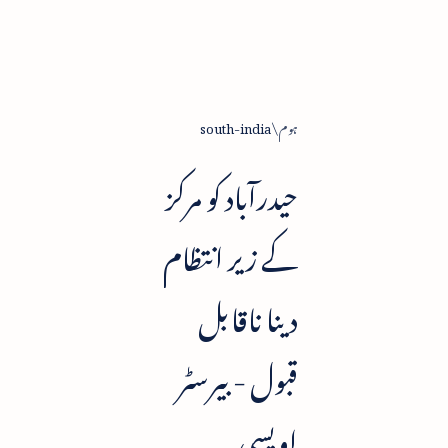
ہوم
south-india
حیدرآباد کو مرکز
کے زیر انتظام
دینا ناقابل
قبول - بیرسٹر
اویسی