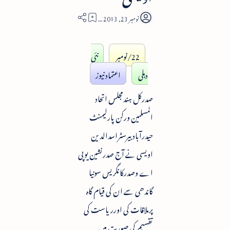
3
22/نومبر
نئی
دہلی
اعتماد نیوز
صدرکل ہندمجلس اتحاد
المسلمین ورکن پارلیمنٹ
حیدرآباد بیرسٹراسدالدین
اویسی نے آج صدرنشین یوپی
اے وصدرکانگریس سونیا
گاندھی سے ان کی قیام گاہ
پرملاقات کی اورریاست کی
تقسیم کی صورت میں