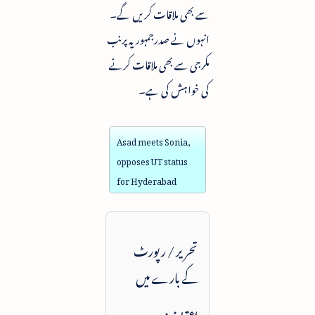
سے بھی ملاقات کریں گے۔
انہوں نے صدرجمہوریہ پرنب
مکرجی سے بھی ملاقات کرنے
کی خواہش کی ہے۔
Asad meets Sonia,
opposes UT status
for Hyderabad
تحریر / رپورٹ
کے بارے میں
اعتماد نیوز