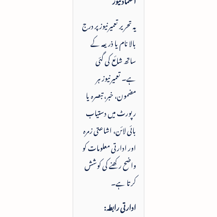
یہ تحریر تعمیرنیوز پر درج
بالا نام یا ذریعہ کے
ساتھ شائع کی گئی
ہے۔ تعمیرنیوز ہر
مضمون، خبر، تبصرہ یا
رپورٹ میں دستیاب
بائی لائن، اشاعتی زمرہ
اور ادارتی معلومات کو
واضح رکھنے کی کوشش
کرتا ہے۔
ادارتی رابطہ: