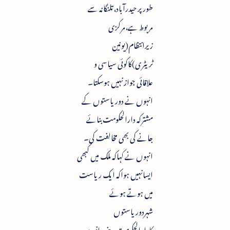
طورپر حیدرآباد،تلنگانہ سے
مربوط ہے،مرکزی
زیرانتظام(یونین
ٹریٹری)کاکوئی سیاسی و
علاقائی جوازنہیں ہوسکتا۔
انہوں نے دوریاستوں کے
مشترکہ دارالحکومت بنائے
جانے کی بھی مخالفت کی۔
انہوں نے کہاکہ ملک میں کبھی
ایسانہیں ہواکہ ایک ریاست
میں ہوتے ہوئے
شہردوریاستوں
کادارالحکومت بنے۔انہوں