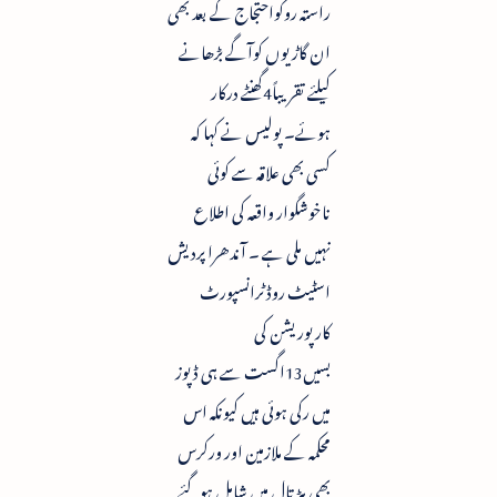
راستہ روکواحتجاج کے بعد بھی
ان گاڑیوں کوآگے بڑھانے
کیلئے تقریباً4گھنٹے درکار
ہوئے۔ پولیس نے کہا کہ
کسی بھی علاقہ سے کوئی
ناخوشگوار واقعہ کی اطلاع
نہیں ملی ہے ۔ آندھرا پردیش
اسٹیٹ روڈ ٹرانسپورٹ
کارپوریشن کی
بسیں13اگست سے ہی ڈپوز
میں رکی ہوئی ہیں کیونکہ اس
محکمہ کے ملازمین اور ورکرس
بھی ہڑتال میں شامل ہوگئے