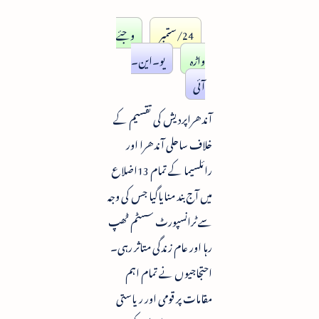
24/ستمبر
وجئے
واڑہ
یو۔این۔
آئی
آندھراپردیش کی تقسیم کے
خلاف ساحلی آندھرا اور
رائلسیما کے تمام 13اضلاع
میں آج بند منایاگیا جس کی وجہ
سے ٹرانسپورٹ سسٹم ٹھپ
رہا اور عام زندگی متاثر رہی۔
احتجاجیوں نے تمام اہم
مقامات پر قومی اور ریاستی