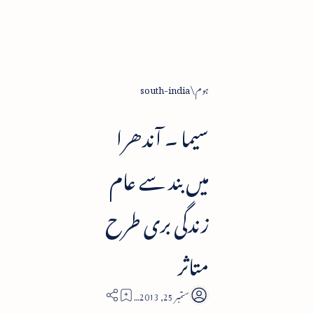
ہوم
south-india
سیما ۔ آندھرا
میں بند سے عام
زندگی بری طرح
متاثر
1