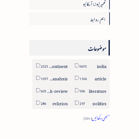
تعمیرنیوز: آرکائیو
اہم روابط
موضوعات
sub-continent
india
column-analysis
article
book-review
literature
religion
politics