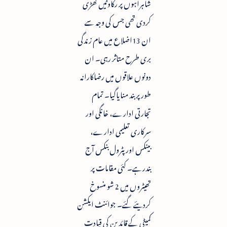
شاہراہوں پر رکاوٹیں کھڑی
کردی تھی جس کی وجہ سے
ان 13اضلاع میں عام زندگی
بری طرح متاثر رہی۔ ان
دونوں علاقوں میں رضاکارانہ
طورپر بند منایاگیا۔ تمام
تجارتی ادارے، خانگی اور
سرکاری تعلیمی ادارے،
بینکس اور پٹرول بنکس آج
بندرہے۔ کئی مقامات پر
تھیٹروں میں 2 شو منسوخ
کردیئے گئے۔ جوائنٹ ایکشن
کمیٹی کے قائدین کی قیادت