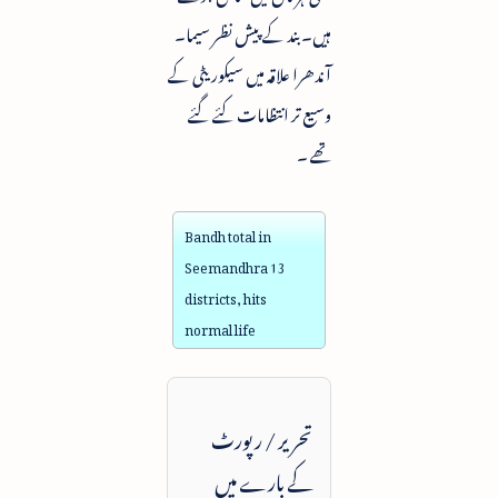
ہیں۔ بند کے پیش نظر سیما۔
آندھرا علاقہ میں سیکوریٹی کے
وسیع تر انتظامات کئے گئے
تھے ۔
Bandh total in
Seemandhra 13
districts, hits
normal life
تحریر / رپورٹ
کے بارے میں