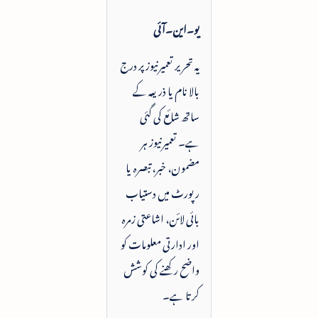
یو۔این۔آئی
یہ تحریر تعمیرنیوز پر درج
بالا نام یا ذریعہ کے
ساتھ شائع کی گئی
ہے۔ تعمیرنیوز ہر
مضمون، خبر، تبصرہ یا
رپورٹ میں دستیاب
بائی لائن، اشاعتی زمرہ
اور ادارتی معلومات کو
واضح رکھنے کی کوشش
کرتا ہے۔