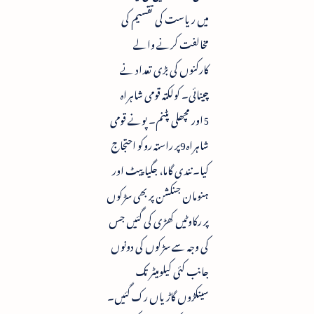
میں ریاست کی تقسیم کی
مخالفت کرنے والے
کارکنوں کی بڑی تعداد نے
چینائی۔ کولکتہ قومی شاہراہ
5اور مچھلی پٹنم۔ پونے قومی
شاہراہ9پر راستہ روکو احتجاج
کیا۔ نندی گاما، جگیاپیٹ اور
ہنومان جنکشن پر بھی سڑکوں
پر رکاوٹیں کھڑی کی گئیں جس
کی وجہ سے سڑکوں کی دونوں
جانب کئی کیلومیٹر تک
سینکڑوں گاڑیاں رک گئیں۔