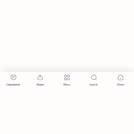
Publisher & Editorial Information
Established:
December 2012
Publisher:
Taemeer Web Design & Development
Head Office:
Hyderabad, Telangana, India
Editorial Responsibility:
TaemeerNews Editorial Team
Founder:
Syed Mukarram Niyaz