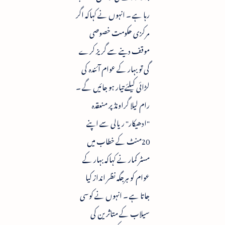
رہا ہے ۔ انہوں نے کہاکہ اگر
مرکزی حکومت خصوصی
موقف دینے سے گریز کرے
گی تو بہار کے عوام آئندہ کی
لڑائی کیلئے تیار ہو جائیں گے ۔
رام لیلا گراونڈ پر منعقدہ
"ادھیکار" ریالی سے اپنے
20منٹ کے خطاب میں
مسٹر کمار نے کہاکہ بہار کے
عوام کو ہرجگہ نظر انداز کیا
جاتا ہے ۔ انہوں نے کوسی
سیلاب کے متاثرین کی