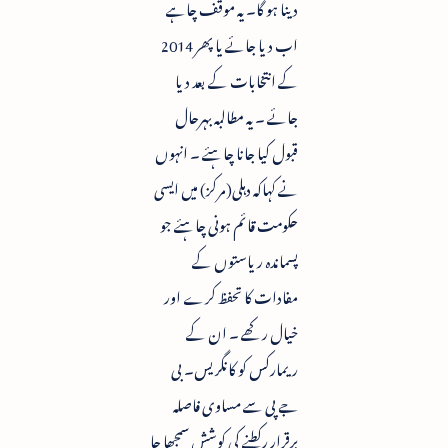
دینا ہو گا۔ یہ موقف چاہے
اب دیا جائے یا پھر 2014
کے انتخابات کے بعد دیا
جائے ۔ یہ مطالبہ بہرحال
قبول کیا جانا چاہئے ۔ انہوں
نے کہاکہ دہلی(مرکز) میں ایسی
حکومت قائم ہونی چاہئے جو
پسماندہ ریاستوں کے
مفادات کا تحفظ کرے اور
خیال رکھے ۔ ان کے
ریمارکس کو کانگریس۔ بی
جے پی سے مساوی فاصلہ
برقرار رکطنے کی کوشش سمجھا جا