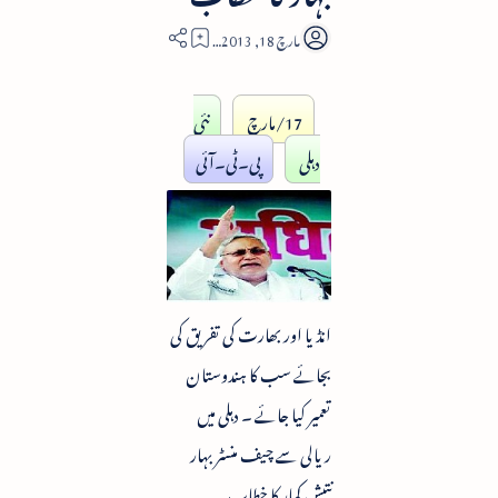
5
17/مارچ
نئی
دہلی
پی۔ٹی۔آئی
انڈیا اور بھارت کی تفریق کی
بجائے سب کا ہندوستان
تعمیر کیا جائے ۔ دہلی میں
ریالی سے چیف منسٹر بہار
نتیش کمار کا خطاب