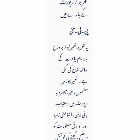
تحریر / رپورٹ
کے بارے میں
پی۔ٹی۔آئی
یہ تحریر تعمیرنیوز پر درج
بالا نام یا ذریعہ کے
ساتھ شائع کی گئی
ہے۔ تعمیرنیوز ہر
مضمون، خبر، تبصرہ یا
رپورٹ میں دستیاب
بائی لائن، اشاعتی زمرہ
اور ادارتی معلومات کو
واضح رکھنے کی کوشش