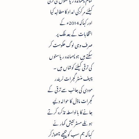
کیلئے مرکزکی امداد کا مطالبہ کیا
اور کہاکہ 2014ء کے
انتخابات کے بعد ملک پر
صرف وہی لوگ حکومت کر
سکتے ہیں جو پسماندہ ریاستوں
کی ترقی کیلئے کوشاں ہیں ۔
چیف منسٹر گجرات نریندر
مودی کی جانب سے ترقی کے
گجرات ماڈل کا حوالہ دئیے
جانے کا بالواسطہ تذکرہ کرتے
ہوئلے مسٹر نتیش کمار نے
کہاکہ ہم سب کو پیچھے چھوڑکر