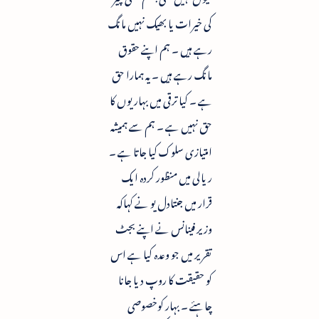
کی خیرات یا بھیک نہیں مانگ
رہے ہیں ۔ ہم اپنے حقوق
مانگ رہے ہیں ۔ یہ ہمارا حق
ہے ۔ کیا ترقی میں بہاریوں کا
حق نہیں ہے ۔ ہم سے ہمیشہ
امتیازی سلوک کیا جاتا ہے ۔
ریالی میں منظور کردہ ایک
قرار میں جنتادل یو نے کہاکہ
وزیر فینانس نے اپنے بجٹ
تقریر میں جو وعدہ کیا ہے اس
کو حقیقت کا روپ دیا جانا
چاہئے ۔ بہار کوخصوصی