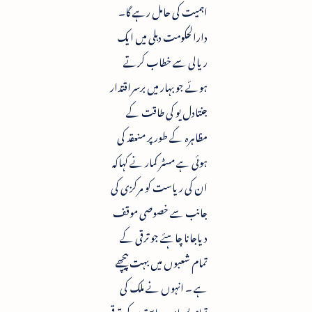
اہمیت کی حامل رہے گا۔
دارالحکومت دہلی میں ایک
ریالی سے خطاب کرتے
ہوئے جو بہار میں برسراقتدار
جنتادل یو کی طاقت کے
مظاہرہ کے طورپر منعقد کی
ہوئی ہے مسٹر کمار نے کہاکہ
ان کی ریاست کو مرکزی کی
جانب سے خصوصی موقف
دیاجانا چاہئے جو ترقی کے
تمام شعبوں میں بہت پیچھے
ہے ۔ انہوں نے ملک کی
تمام پسماندہ ریاستوں کی ترقی