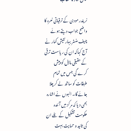
نریندر مودی کے ترقیاتی نعرہ کا
واضح جواب دیتے ہوئے
چیف منسٹر بہار نتیش کمار نے
آج کہاکہ ان کی ریاست ترقی
کے حقیقی ماڈل کو پیش
کرے گی جس میں تمام
طبقات کو ساتھ لے کر چلا
جائے گا۔ انہوں نے اشارہ
بھی دیا کہ مرکز میں آئندہ
حکومت تشکیل کے ئلے ان
کی تائید و حمایت بہت