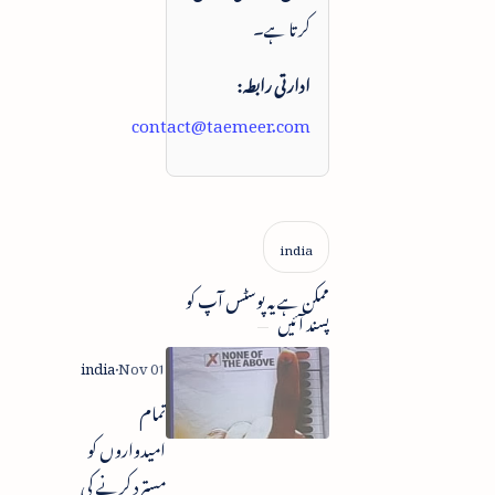
کرتا ہے۔
ادارتی رابطہ:
contact@taemeer.com
ممکن ہے یہ پوسٹس آپ کو
پسند آئیں
تمام
امیدواروں کو
مسترد کرنے کی