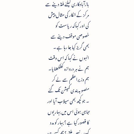
بازآبادکاری کیلئے فنڈ دینے سے
مرکز کے انکار کی مثال پیش
کی اور کہاکہ ریاست کو
خصوصی موقف دینے سے
بھی گریز کیا جا رہا ہے ۔
انہوں نے کہا کہ اس وقت
ہم نے ہر دروازہ کھٹکھٹایا۔
ہم وزیراعظم سے لے کر
منصوبہ بندی کمیشن تک گئے
۔ جو کچھ بھی سیلاب آیا اور
تباہی ہوئی اس میں بہاریوں
کا قصور کیا ہے ؟ بہار کو مدد
کیوں نہیں ملتی؟ ہم کسی چیز