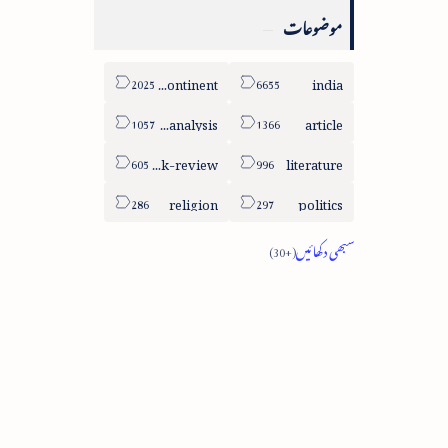
موضوعات
sub-continent
india
column-analysis
article
book-review
literature
religion
politics