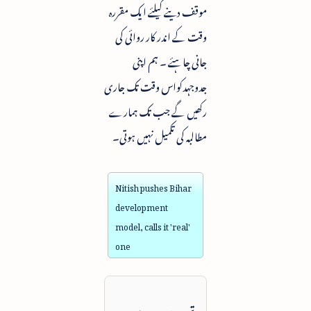
موقف دینے کیلئے ایک مقررہ
وقت کے اندر کار روائی کی
جانی چاہئے ۔ ہم اپنی
جدوجہدکواس وقت تک جاری
رکھیں گے جب تک ہمارے
مطالبہ کی تکمیل نہیں ہوتی۔
Nitish pushes Bihar
development
model, calls it 'real'
one