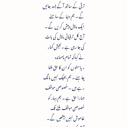
ترقی کے ساتھ آگے بڑھ جائیں
گے ۔ ہم دنیا کے سامنے
ایک ماڈل پیش کریں گے ۔
آج کل ترقیاتی ماڈل کی بات
کی جا رہی ہے ۔ نتیش کمار
نے کہاکہ تمام پسماندہ
ریاستوں کو ان کا حق ملنا
چاہئے ۔ ہم بھیک نہیں مانگ
رہے ہیں ۔ خصوصی موقف
ہمارا حق ہے ۔ ہم بہار کو
خصوصی موقف ملنے تک
خاموش نہیں بیٹھیں گے ۔