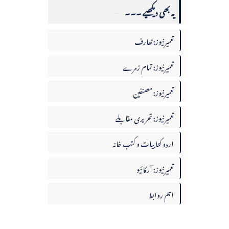
یہ بھی دیکھیے ۔۔۔
تعمیرنیوز: تعارف
تعمیرنیوز: تمام زمرے
تعمیرنیوز: مصنفین
تعمیرنیوز: تحریری مقابلے
اردو کتابیات و کتب خانہ
تعمیرنیوز: آرکائیو
اہم روابط