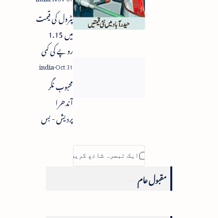
جماعتی
پٹرول کی قیمت
کنونشن
میں 1.15
روپے کی کمی
محبوب نگر
آندھرا
پردیش - بس
شعلہ پوش -
45 مسافرین
زندہ جل گئے
مقبول عام