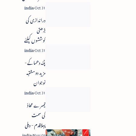
انتخابی علامت
دراندازی کی
بڑھتی
کوششوں کیلئے
پاکستانی فوج
ذمہ دار -
پٹنہ دھماکے -
انٹونی
مزید دو مشتبہ
نوجوان
گرفتار
تیسرے محاذ
کی سمت
پہلاقدم - دہلی
میں 14