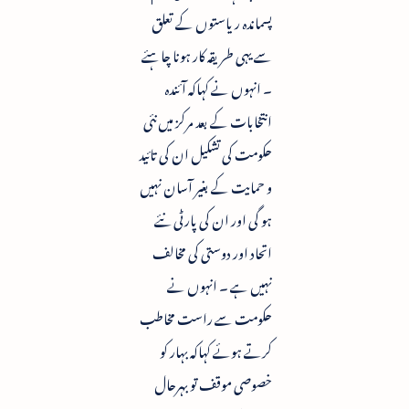
پسماندہ ریاستوں کے تعلق
سے یہی طریقہ کار ہونا چاہئے
۔ انہوں نے کہاکہ آئندہ
انتخابات کے بعد مرکز میں نئی
حکومت کی تشکیل ان کی تائید
و حمایت کے بغیر آسان نہیں
ہو گی اور ان کی پارٹی نئے
اتحاد اور دوستی کی مخالف
نہیں ہے ۔ انہوں نے
حکومت سے راست مخاطب
کرتے ہوئے کہاکہ بہار کو
خصوصی موقف تو بہرحال