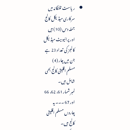
ریاست تلنگانہ میں
سرکاری میڈیکل کالج
جملہ دس (10) ہیں
اور پرائیویٹ میڈیکل
کالجز کی تعداد 23 ہے
جن میں چار (4)
مسلم اقلیتی کالج بھی
شامل ہیں۔
نمبر شمار 61، 62، 66
اور 67 ۔۔۔ یہ
چاروں مسلم اقلیتی
کالج ہیں۔