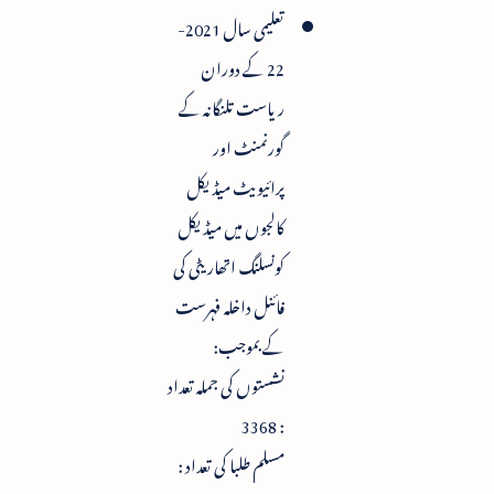
تعلیمی سال 2021-
22 کے دوران
ریاست تلنگانہ کے
گورنمنٹ اور
پرائیویٹ میڈیکل
کالجوں میں میڈیکل
کونسلنگ اتھاریٹی کی
فائنل داخلہ فہرست
کے بموجب:
نشستوں کی جملہ تعداد
: 3368
مسلم طلبا کی تعداد :