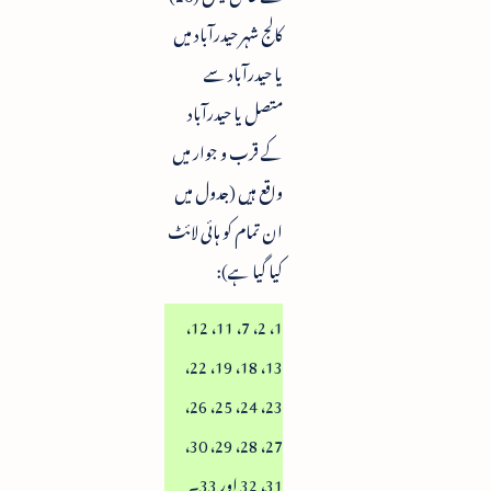
کالج شہر حیدرآباد میں
یا حیدرآباد سے
متصل یا حیدرآباد
کے قرب و جوار میں
واقع ہیں (جدول میں
ان تمام کو ہائی لائٹ
کیا گیا ہے):
1، 2، 7، 11، 12،
13، 18، 19، 22،
23، 24، 25، 26،
27، 28، 29، 30،
31، 32 اور 33۔