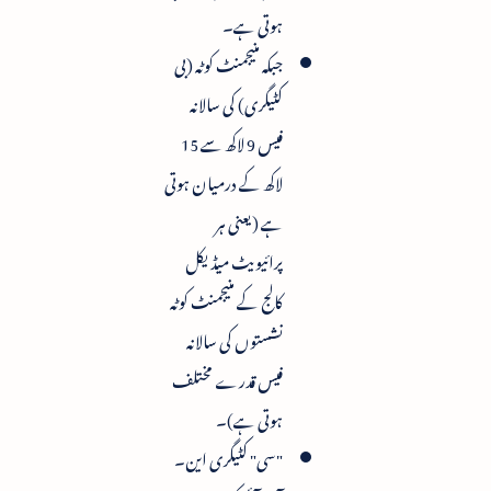
ہوتی ہے۔
جبکہ منیجمنٹ کوٹہ (بی
کٹیگری) کی سالانہ
فیس 9 لاکھ سے 15
لاکھ کے درمیان ہوتی
ہے (یعنی ہر
پرائیویٹ میڈیکل
کالج کے منیجمنٹ کوٹہ
نشستوں کی سالانہ
فیس قدرے مختلف
ہوتی ہے)۔
"سی" کٹیگری این۔