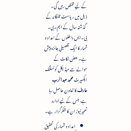
کے لیے مختص رہیں گی۔
ذیل میں ریاست تلنگانہ کے
گذشتہ سال کے ایم۔بی۔
بی۔ایس داخلوں کے اعداد و
شمار کا ایک تفصیلی جائزہ پیش
ہے۔ بعض نکات کے
حوالے سے میڈیکل کونسلنگ
ایکسپرٹ
محمد عبدالرب
عارف
کا تعاون حاصل رہا
ہے، جس کے لیے ادارہ
تعمیرنیوز ان کا شکرگزار ہے۔
اعداد و شمار کی تحقیق