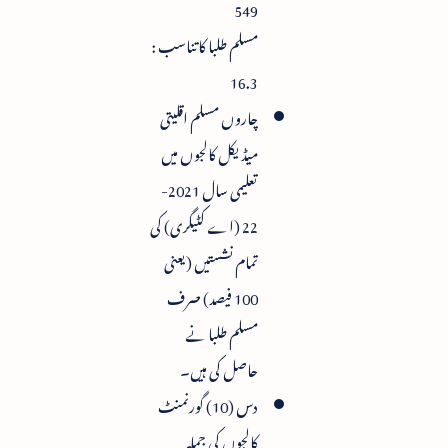
549
مسلم طلبا کا تناسب :
16.3
چاروں مسلم اقلیتی
میڈیکل کالجوں میں
تعلیمی سال 2021-
22 (اے کٹیگری) کی
تمام نشستیں (یعنی
100 فیصد) صرف
مسلم طلبا نے
حاصل کی ہیں۔
دس (10) گورنمنٹ
کالجوں کی جملہ