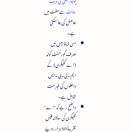
یونیورسٹی کی ویب
سائٹ
سے مفت میں
حاصل کی جا سکتی
ہے۔
اس ڈیٹابیس میں
صرف گورنمنٹ کوٹہ
(اے کٹیگری) کے
ایم۔بی۔بی۔ایس
داخلوں کی فہرست
شامل ہے۔
واضح رہے کہ "اے"
کٹیگری کی سالانہ فیس
تقریباً 60 ہزار روپے