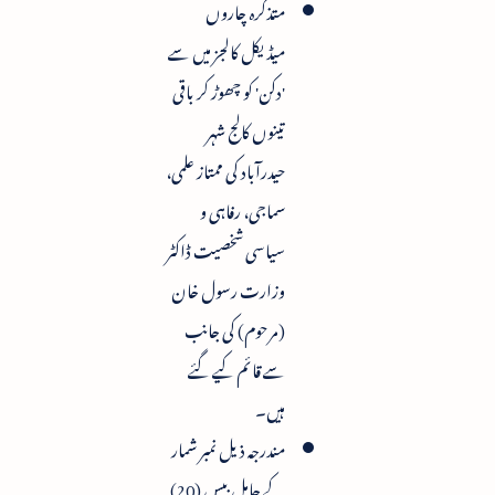
متذکرہ چاروں
میڈیکل کالجز میں سے
'دکن' کو چھوڑ کر باقی
تینوں کالج شہر
حیدرآباد کی ممتاز علمی،
سماجی، رفاہی و
سیاسی شخصیت ڈاکٹر
وزارت رسول خان
(مرحوم) کی جانب
سے قائم کیے گئے
ہیں۔
مندرجہ ذیل نمبر شمار
کے حامل بیس (20)