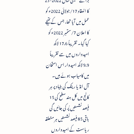
کا انعقاد 17/جولائی 2022ء کو
عمل میں آیا تھا، جس کے نتیجے
کا اعلان 7/ستمبر 2022ء کو
کیا گیا۔ تقریباً 17.6 لاکھ
امیدواروں میں سے تقریباً
9.9 لاکھ امیدوار اس امتحان
میں کامیاب ہوئے ہیں۔
آل انڈیا رینک کی بنیاد پر ہر
کالج میں کل ہند سطح کی 15
فیصد نشستیں پُر کی جائیں گی
باقی 85 فیصد نشستیں ہر متعلقہ
ریاست کے امیدواروں