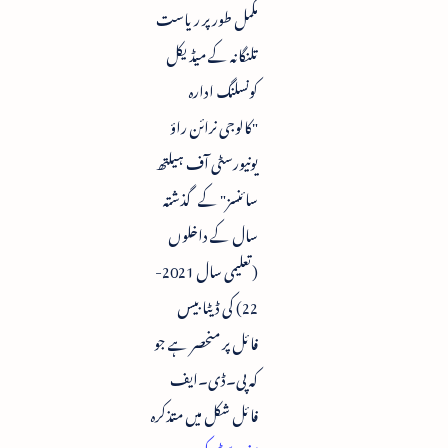
مکمل طور پر ریاست
تلنگانہ کے میڈیکل
کونسلنگ ادارہ
"کالوجی نرائن راؤ
یونیورسٹی آف ہیلتھ
سائنسز" کے گذشتہ
سال کے داخلوں
(تعلیمی سال 2021-
22) کی ڈیٹابیس
فائل پر منحصر ہے جو
کہ پی۔ڈی۔ایف
فائل شکل میں متذکرہ