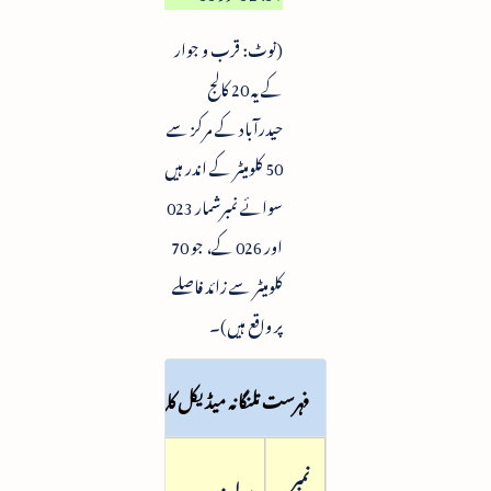
(نوٹ: قرب و جوار
کے یہ 20 کالج
حیدرآباد کے مرکز سے
50 کلومیٹر کے اندر ہیں
سوائے نمبرشمار 023
اور 026 کے، جو 70
کلومیٹر سے زائد فاصلے
پر واقع ہیں)۔
فہرست تلنگانہ میڈیکل کالج (اے کٹیگری) نشستیں برائے سا
نمبر