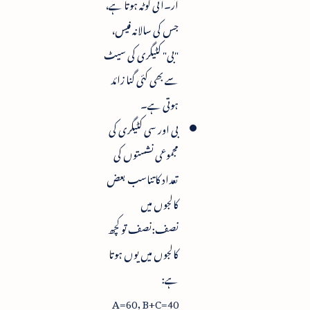
آر۔آئی کوٹہ ہوتا ہے،
جس کی سالانہ فیس،
"بی" کٹیگری کی سیٹ
سے بھی کئی گنا زائد
ہوتی ہے۔
بی اور سی کٹیگری کی
مجموعی نشستوں کی
تعداد کا تناسب بعض
کالجوں میں
نصف:نصف تو کچھ
کالجوں میں یوں ہوتا
ہے:
A=60, B+C=40