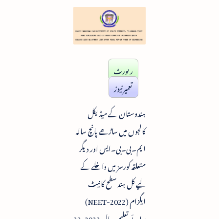
رپورٹ
تعمیرنیوز
ہندوستان کے میڈیکل
کالجوں میں ساڑھے پانچ سالہ
ایم۔بی۔بی۔ایس اور دیگر
متعلقہ کورسز میں داخلے کے
لیے کل ہند سطح کا نیٹ
ایگزام (NEET-2022)
برائے تعلیمی سال 2022-23