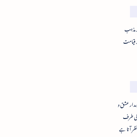
ر مذہب
ر قیامت
مدار عشق و
 کی طرف
نظر آتا ہے