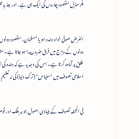
مگر منزل مقصود چاروں کی ایک ہی ہے ، اور جذبۂ م
الغرض صوفی خواہ ہندو ہو یا مسلمان، مقصود دونوں 
دونوں کے مزاج میں فرق ضرور پیدا ہو جاتا ہے۔ م
خلق پر آمادہ کرتا ہے۔ اس کی وجہ یہ ہے کہ ہندو کی 
اسلامی تصوف میں "سنیاس" (ترک دنیا) کی نہ تعلیم
فی الجملہ تصوف کے بنیادی اصول جو ہر ملک اور ق