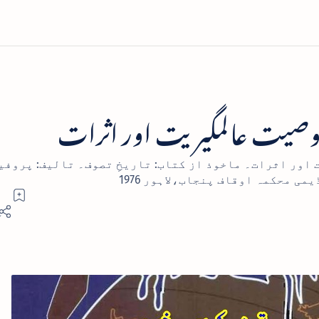
صیت عالمگیریت اور اثرات
اور اثرات۔ ماخوذ از کتاب: تاریخِ تصوف۔ تالیف: پروفی
ی محکمہ اوقاف پنجاب،لاہور 1976