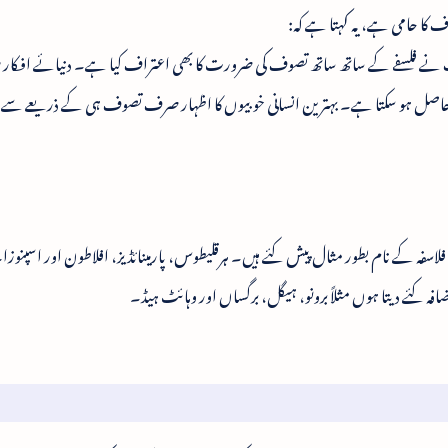
ف کا حامی ہے، یہ کہتا ہے کہ:
نے فلسفے کے ساتھ ساتھ تصوف کی ضرورت کا بھی اعتراف کیا ہے۔ دنیائے افکار میں
اصل ہو سکتا ہے۔ بہترین انسانی خوبیوں کا اظہار صرف تصوف ہی کے ذریعے سے 
کے نام بطور مثال پیش کئے ہیں۔ ہرقلیطوس، پارمینائڈیز، افلاطون اور اسپنوزا
فہ کئے دیتا ہوں مثلاً برونو، ہیگل، برگساں اور وہائٹ ہیڈ۔