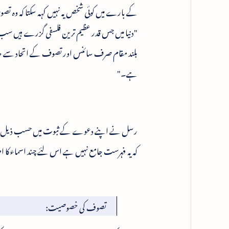
کے بارے میں کوئی شخص یہ نہیں کہہ سکتا کہ وہ تصو
"دنیا میں جس قدر عظیم ترین فلسفی گزرے ہیں سب 
بلند مقام صرف سائنس اور تصوف کے اتحاد سے ح
ہے۔"
رسل نے اپنے دعوے کے ثبوت میں حسب ذیل فلاسفہ 
کہ یہ فہرست جامع نہیں ہے اس لئے چند اسماء کا اضا
تصوف کی خصوصیت: