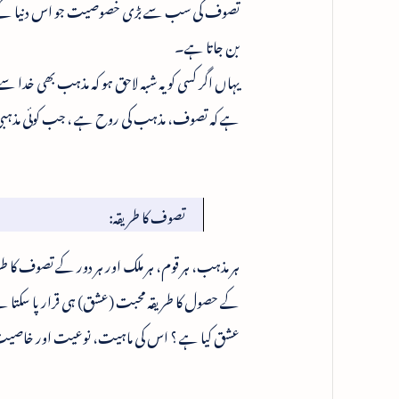
تصوف کی سب سے بڑی خصوصیت جو اس دنیا کے دوسر
بن جاتا ہے۔
یہاں اگر کسی کو یہ شبہ لاحق ہو کہ مذہب بھی خدا س
ہے کہ تصوف، مذہب کی روح ہے ، جب کوئی مذہبی 
تصوف کا طریقہ:
ہر مذہب، ہر قوم، ہر ملک اور ہر دور کے تصوف کا 
کے حصول کا طریقہ محبت (عشق) ہی قرار پا سکتا ہے
عشق کیا ہے ؟ اس کی ماہیت، نوعیت اور خاصیت 