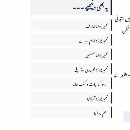
یہ بھی دیکھیے ۔۔۔
 انتہائی
تعمیرنیوز: تعارف
ممکن
تعمیرنیوز: تمام زمرے
تعمیرنیوز: مصنفین
تعمیرنیوز: تحریری مقابلے
۔ ظاہر ہے
اردو کتابیات و کتب خانہ
تعمیرنیوز: آرکائیو
اہم روابط