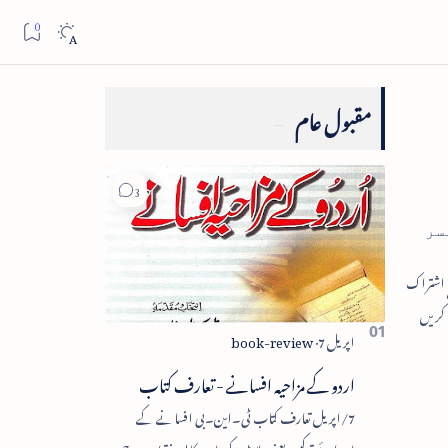
مقبول عام
سر
اردو کے مزاحیہ افسانے - تعارف کتاب
7/اپریل تعارف کتاب ٹی۔این۔بی افسانے کے
اجزائے ترکیبی یعنی پلاٹ، کردار، مکالمہ، نقطۂ عروج،