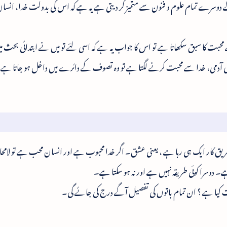
ے تمام علوم و فنون سے متمیز کر دیتی ہے یہ ہے کہ اس کی بدولت خدا، انسان
ے محبت کا سبق سکھاتا ہے تو اس کا جواب یہ ہے کہ اسی لئے تو میں نے ابتدائی بحث میں
آدمی، خدا سے محبت کرنے لگتا ہے تو وہ تصوف کے دائرے میں داخل ہو جاتا ہے
طریق کار ایک ہی رہا ہے ، یعنی عشق۔ اگر خدا محبوب ہے اور انسان محب ہے تو لامحا
۔ دوسرا کوئی طریقہ نہیں ہے اور نہ ہو سکتا ہے۔
کیا ہے ؟ ان تمام باتوں کی تفصیل آگے درج کی جائے گی۔