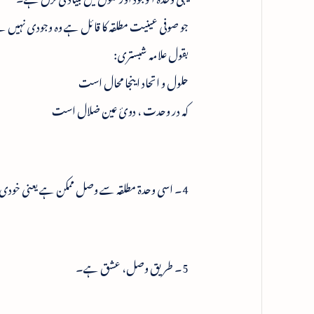
جو صوفی عینیت مطلقہ کا قائل ہے وہ وجودی نہیں
بقول علامہ شبستری:
حلول و اتحاد اینجا محال است
کہ در وحدت ، دوئ عین ضلال است
4۔ اسی وحدۃ مطلقہ سے وصل ممکن ہے یعنی خودی، خدا سے واصل ہو سکتی ہے۔
5۔ طریق وصل، عشق ہے۔