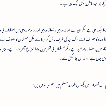
حرکہ (داعیۂ باطنی) بھی ایک ہی ہے۔
کا ایک ہی ہے، مگر ان کے عقائد مذہبی ، شعائر مذہبی اور رسوم مذہبی میں اختلاف کی 
ثلاً ہندو کا تصوف اسے ترک دنیا کی طرف مائل کر دیتا ہے لیکن مسلمان کا تصوف ا
نگاہ میں یہ سنسار 'بندھن' ہے ، مگر مسلمان کی نظر میں یہ دنیا "مزرع آخرت" ہے۔ یہی 
 دی جاتی ہے اور نہ دی جا سکتی ہے۔
وم کے تصوف میں یکساں طور پر مسلم ہیں، حسب ذیل ہیں: