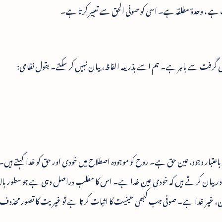
گر باعتبار وجود، عین حق ہے۔ روح کو موجودہ اصطلاح میں خودی اور حق کو خدا کہتے ہیں۔
یں طور بیان کرتے ہیں کہ خودی عین خدا ہے۔ اس کا مطلب دراصل وہی ہے جو سطور بالا م
 تعین، غیر خدا ہے۔ صوفی جب کبھی عینیت کا اثبات کرتا ہے تو غیریت کا تصور محذو