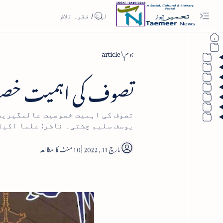
ہوم
article
تصوف کی اہمیت خصو
تصوف کی اہمیت خصوصیت عالمگیریت 
یوسف سلیم چشتی۔ ناشر: علما اکیڈیم
10