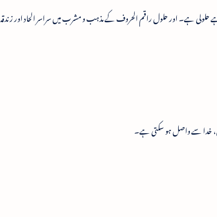
 ہے حلولی ہے۔ اور حلول راقم الحروف کے مذہب و مشرب میں سراسر الحاد اور زندق