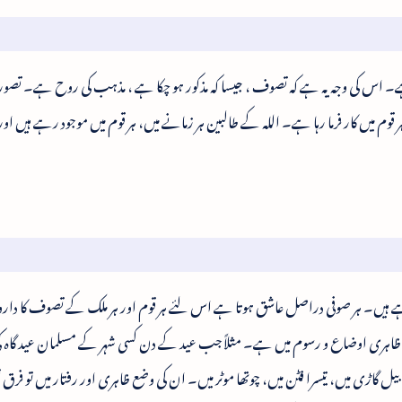
اس کی وجہ یہ ہے کہ تصوف ، جیسا کہ مذکور ہو چکا ہے ، مذہب کی روح ہے۔ تصو
م میں کار فرما رہا ہے۔ اللہ کے طالبین ہر زمانے میں، ہر قوم میں موجود رہے ہیں او
ہیں۔ ہر صوفی دراصل عاشق ہوتا ہے اس لئے ہر قوم اور ہر ملک کے تصوف کا دارو
 ظاہری اوضاع و رسوم میں ہے۔ مثلاً جب عید کے دن کسی شہر کے مسلمان عید گاہ
بیل گاڑی میں، تیسرا فٹن میں، چوتھا موٹر میں۔ ان کی وضع ظاہری اور رفتار میں تو فرق 