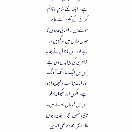
ہے۔ ایک نئے نظام کو قائم
کرنے کے تصورات عام
ہوئے ہیں۔ انسانی قدروں کا
خیال دلوں میں جاگزیں ہوا
ہے اور اس ماحول نے جدید
شاعری کی دنیا بدل دی ہے
اس میں ایک نیا رنگ آہنگ
اور ایک نیا لب و لہجہ پیدا ہوا
ہے۔ فکری اور حکیمانہ پہلو
اس میں نمایاں ہوئے ہیں۔
تاثیر، فیض ،مجاز، جذبی، جاں
نثار اختر، مخدوم محی الدین،