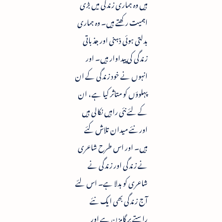
ہیں وہ ہماری زندگی میں بڑی
اہمیت رکھتے ہیں۔ وہ ہماری
بدلتی ہوئی ذہنی اور جذباتی
زندگی کی پیداوار ہیں۔ اور
انہوں نے خود زندگی کے ان
پہلوؤں کو متاثر کیا ہے ، ان
کے لئے نئی راہیں نکالی ہیں
اور نئے میدان تلاش کئے
ہیں۔ اور اس طرح شاعری
نے زندگی اور زندگی نے
شاعری کو بدلا ہے۔ اس لئے
آج زندگی بھی ایک نئے
راستے پر گامزن ہے اور