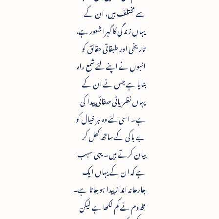
سے مختلف ہیں، ان کے
یہاں زندگی کا گہرا شعور ہے،
تاریخی اور طبقاتی حقائق کو
انہوں نے اپنے لئے شمع راہ
بنایا ہے جس نے ان کے
یہاں نظریاتی صفائی پیدا کی
ہے۔ اسی لئے وہ ہر خیال کو
بے باکی کے ساتھ کھل کر
بیان کرتے ہیں۔ یہی سبب
ہے کہ ان کے یہاں ایک
جارحانہ انداز پیدا ہو جاتا ہے۔
مخدوم نے کم لکھا ہے لیکن