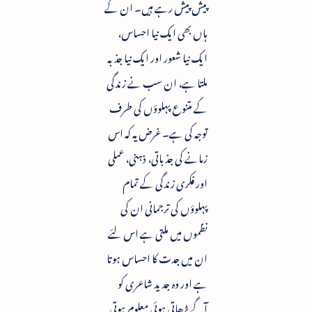
پیش پیش رہے ہیں۔ ان کے
ہاں بھی ایک نیا احساس،
ایک نیا شعور اور ایک نیا جذبہ
ملتا ہے، ان سب نے زندگی
کے متنوع پہلوؤں کی طرف
توجہ کی ہے۔ غرض یہ کہ اس
زمانے کی جذباتی، ذہنی، عملی
اور فکری زندگی کے تمام
پہلوؤں کی ترجمانی ان کی
نظموں میں ملتی ہے اس لئے
ان میں جدت کا احساس ہوتا
ہے اور وہ جدید شاعری کو
آگے بڑھاتی ہوئی معلوم ہوتی