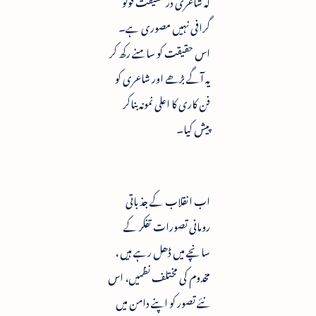
کہ شاعری در حقیقت فوٹو
گرافی نہیں مصوری ہے۔
اس حقیقت کو سامنے رکھ کر
یہ آگے بڑھے اور شاعری کو
فن کاری کا اعلی نمونہ بناکر
پیش کیا۔
اب انقلاب کے جذباتی
رومانی تصورات تفکر کے
سانچے میں ڈھل رہے ہیں ،
مخدوم کی مختلف نظمیں، اس
نئے تصور کو اپنے دامن میں