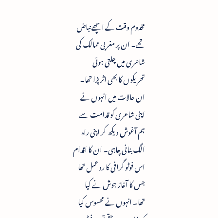
مخدوم وقت کے اچھے نباض
تھے۔ ان پر مغربی ممالک کی
شاعری میں چلتی ہوئی
تحریکوں کا بھی اثر پڑا تھا۔
ان حالات میں انہوں نے
اپنی شاعری کو قدامت سے
ہم آغوش دیکھ کر اپنی راہ
الگ بنانی چاہی۔ ان کا اقدام
اس فوٹو گرافی کا رد عمل تھا
جس کا آغاز جوش نے کیا
تھا۔ انہوں نے محسوس کیا