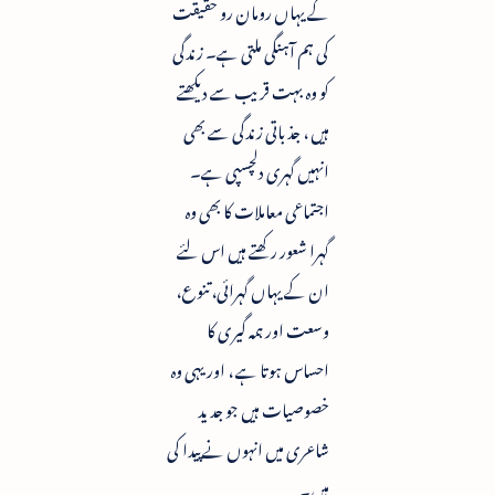
کے یہاں رومان رو حقیقت
کی ہم آہنگی ملتی ہے۔ زندگی
کو وہ بہت قریب سے دیکھتے
ہیں ، جذباتی زندگی سے بھی
انہیں گہری دلچسپی ہے۔
اجتماعی معاملات کا بھی وہ
گہرا شعور رکھتے ہیں اس لئے
ان کے یہاں گہرائی، تنوع،
وسعت اور ہمہ گیری کا
احساس ہوتا ہے ، اور یہی وہ
خصوصیات ہیں جو جدید
شاعری میں انہوں نے پیدا کی
ہیں۔