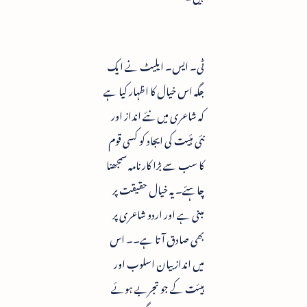
ٹی۔ ایس۔ ایلیٹ نے ایک
جگہ اس خیال کا اظہار کیا ہے
کہ شاعری میں نئے انداز اور
نئی ہئیت کی ایجاد کو کسی قوم
کا سب سے بڑا کارنامہ سمجھنا
چاہئے۔ یہ خیال حقیقت پر
مبنی ہے اور اردو شاعری پر
بھی صادق آتا ہے۔۔ اس
میں انداز بیان اسلوب اور
ہیئت کے جو تجربے ہوئے