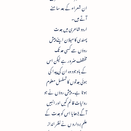
ان شعراء کے بعد سامنے
آتے ہیں۔
اردو شاعری میں جدت
پسندی کا میلان اپنے پیش
روؤں سے کسی حد تک
مختلف ضرور ہے لیکن اس
کے باوجود وہ ان کی پیدا کی
ہوئی جدتوں کا تسلسل معلوم
ہوتا ہے۔ پیش روؤں نے جو
روایات قائم کیں اور انہیں
آگے بڑھایا اس کو جدت کے
علم بردارو ں نے نظر انداز