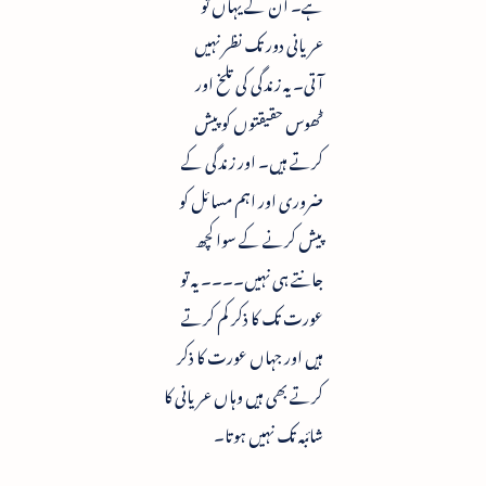
ہے۔ ان کے یہاں تو
عریانی دور تک نظر نہیں
آتی۔ یہ زندگی کی تلخ اور
ٹھوس حقیقتوں کو پیش
کرتے ہیں۔ اور زندگی کے
ضروری اور اہم مسائل کو
پیش کرنے کے سوا کچھ
جانتے ہی نہیں۔۔۔۔ یہ تو
عورت تک کا ذکر کم کرتے
ہیں اور جہاں عورت کا ذکر
کرتے بھی ہیں وہاں عریانی کا
شائبہ تک نہیں ہوتا۔