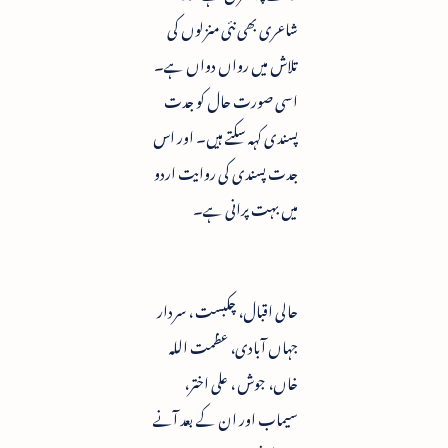
شاعری بھی نئی منزلوں کی
تلاش میں رواں دواں ہے۔
اسی صورت حال کو جدت
پسندی کہہ سکتے ہیں۔ اور اس
جدت پسندی کی روایت اردو
میں بہت پرانی ہے۔
حالی اقبال، چکبست ، سردار
جہاں آبادی، عظمت اللہ
خاں، جوش ، علی اختر،
سیماب اور ان کے بعد آنے