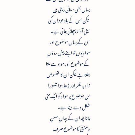
یہاں بھی سنائی دیتی ہیں
لیکن اس کے باوجود ان کی
اپنی آواز پہچانی جاتی ہے۔
ان کے یہاں موضوع اور
مواد یوں تو اپنے پیش روؤں
کے موضوع اور مواد سے ملتا
جلتا ہے لیکن ان کا مخصوص
زاویہ نظر اور بڑھا ہوا شعور ا
س موضوع پر مواد کو ایک نئی
شکل دے دیتا ہے۔
چنانچہ ان کے یہاں حسن
وعشق کا موضوع صرف