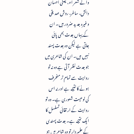
والے شعر اء ، یعنی احسان
دانش، ساغر، روش صدیقی
وغیرہ جدید ضرور ہیں۔ ان
کے یہاں جدت بھی پائی
جاتی ہے لیکن وہ جدت پسند
نہیں ہیں۔ ان کی شاعری میں
جو جدت نظر آتی ہے وہ نہ تو
روایت سے تمام تر منحرف
ہونے کا نتیجہ ہے اور نہ اس
کی نوعیت شعوری ہے۔ وہ تو
روایت کے ارتقائی تسلسل کا
ایک نتیجہ ہے۔ جدت پسندی
کے علمبردار تو وہ شاعر ہیں جو