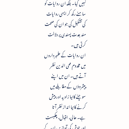
نہیں کیا۔ بلکہ ان روایات کو
سامنے رکھ کر ایسی روایات
کی تشکیل کی جو ان کی صحت
مند جدت پسندی پر دلالت
کرتی ہیں۔
ان روایات کے علمبرداروں
میں مخدوم محی الدین نظر
آتے ہیں۔ ان میں اپنے
پیشروؤں کے مقابلے میں
سوچنے کا نیا زاویہ اور پیش
کرنے کا نیا انداز نظر آتا
ہے۔ حالی، اقبال، چکبست
اور جوش کی آوازیں ان کے