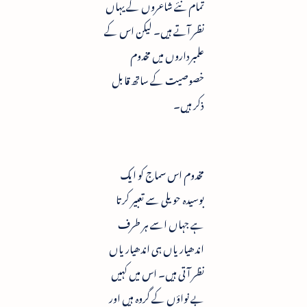
تمام نئے شاعروں کے یہاں
نظر آتے ہیں۔ لیکن اس کے
علمبرداروں میں مخدوم
خصوصیت کے ساتھ قابل
ذکر ہیں۔
مخدوم اس سماج کو ایک
بوسیدہ حویلی سے تعبیر کرتا
ہے جہاں اسے ہر طرف
اندھیاریاں ہی اندھیاریاں
نظر آتی ہیں۔ اس میں کہیں
بے نواؤں کے گروہ ہیں اور