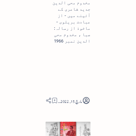
مخدوم محی الدین
جدید شاعری کے
آئینے میں - از
عبادت بریلوی -
ماخوذ از رسالہ:
صبا ، مخدوم محی
الدین نمبر 1966
9