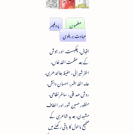
مضمون
پروفیسر
عبادت بریلوی
اقبال، چکبست، اور جوش
کے بعد عظمت اللہ خاں،
اختر شیرانی ، حفیظ جالندھری،
حامد اللہ افسر، احسان دانش،
روش صدیقی ، ساغر نظامی،
منظور حسین شور اور الطاف
مشہدی، جدید شاعری کے
صحیح ماحول کا باقی رکھنے میں