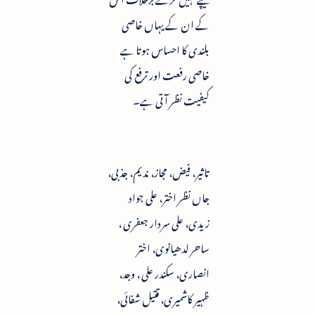
کے ان کے یہاں خاصی
بلندی کا احساس ہوتا ہے
خاصی رفعت اور ترفع کی
کیفیت نظر آتی ہے۔
تاثیر، فیض، مجاز، ندیم، جذبی،
جاں نظر اختر، علی جواد
زیدی، علی سردار جعفری ،
ساحر لدھیانوی، اختر
انصاری، سکندر علی ، وجد،
ظہیر کاشمیری، قتیل شفائی،