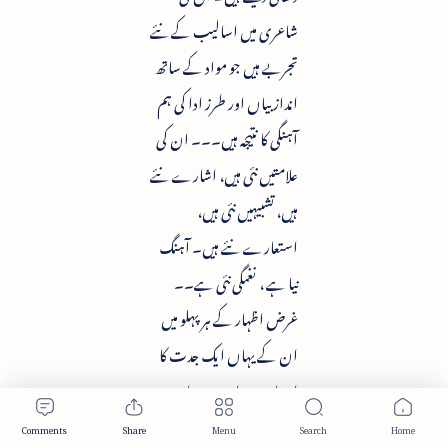
شاعری میں اسالیب کے نئے
تجربے ہیں جو مواد کے ساتھ
انداز بیاں اور طرز ادا کی ہم
آہنگی کا نتیجہ ہیں۔۔۔ ان کی
علامتیں نئی ہیں، اشارے نئے
ہیں، تشبیہیں نئی ہیں،
استعارے نئے ہیں۔ آہنگ
نیا ہے ، نغمگی نئی ہے۔۔
غرض اظہار کے ہر پہلو میں
ان کے یہاں ایک جدت کا
احساس ہوتا ہے۔۔ اسی
لئے مخدوم محی الدین کو جدید