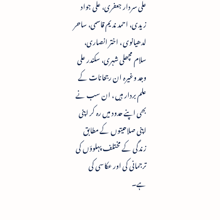
علی سردار جعفری، علی جواد
زیدی، احمد ندیم قاسمی، ساحر
لدھیانوی ، اختر انصاری،
سلام مچھلی شہری، سکندر علی
وجد وغیرہ ان رجحانات کے
علم بردار ہیں ، ان سب نے
بھی اپنے حدود میں رہ کر اپنی
اپنی صلاحیتوں کے مطابق
زندگی کے مختلف پہلوؤں کی
ترجمانی کی اور عکاسی کی
ہے۔