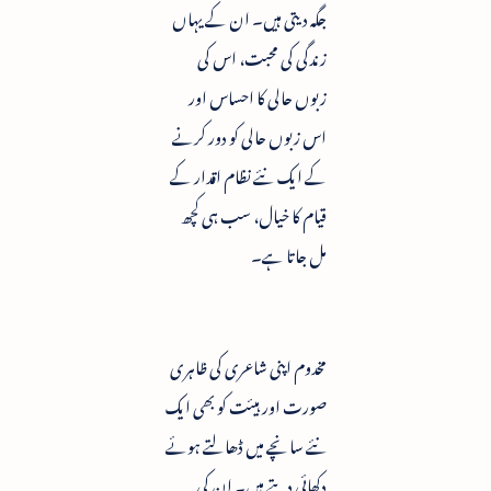
جگہ دیتی ہیں۔ ان کے یہاں
زندگی کی محبت، اس کی
زبوں حالی کا احساس اور
اس زبوں حالی کو دور کرنے
کے ایک نئے نظام اقدار کے
قیام کا خیال، سب ہی کچھ
مل جاتا ہے۔
مخدوم اپنی شاعری کی ظاہری
صورت اور ہیئت کو بھی ایک
نئے سانچے میں ڈھالتے ہوئے
دکھائی دیتے ہیں۔ ان کی