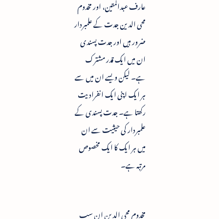
عارف عبدالمتین، اور مخدوم
محی الدین جدت کے علمبردار
ضرور ہیں اور جدت پسندی
ان میں ایک قدر مشترک
ہے۔ لیکن ویسے ان میں سے
ہر ایک اپنی ایک انفرادیت
رکھتا ہے۔ جدت پسندی کے
علمبردار کی حیثیت سے ان
میں ہر ایک کا ایک مخصوص
مرتبہ ہے۔
مخدوم محی الدین ان سب