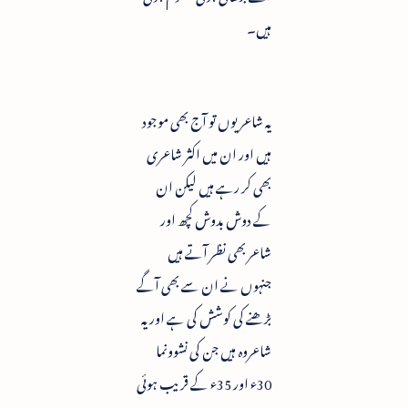
ہیں۔
یہ شاعر یوں تو آج بھی موجود
ہیں اور ان میں اکثر شاعری
بھی کر رہے ہیں لیکن ان
کے دوش بدوش کچھ اور
شاعر بھی نظر آتے ہیں
جنہوں نے ان سے بھی آگے
بڑھنے کی کوشش کی ہے اور یہ
شاعروہ ہیں جن کی نشوونما
30ء اور 35ء کے قریب ہوئی