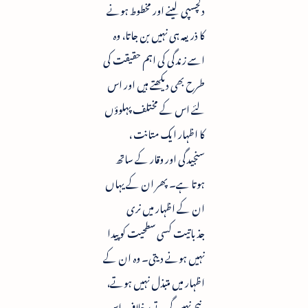
دلچسپی لینے اور مخطوط ہونے
کا ذریعہ ہی نہیں بن جاتا، وہ
اسے زندگی کی اہم حقیقت کی
طرح بھی دیکھتے ہیں اور اس
لئے اس کے مختلف پہلوؤں
کا اظہار ایک متانت ،
سنجیدگی اور وقار کے ساتھ
ہوتا ہے۔ پھر ان کے یہاں
ان کے اظہار میں نری
جذباتیت کسی سطحیت کو پیدا
نہیں ہونے دیتی۔ وہ ان کے
اظہار میں متبذل نہیں ہوتے،
نیچے نہیں گرتے برخلاف اس