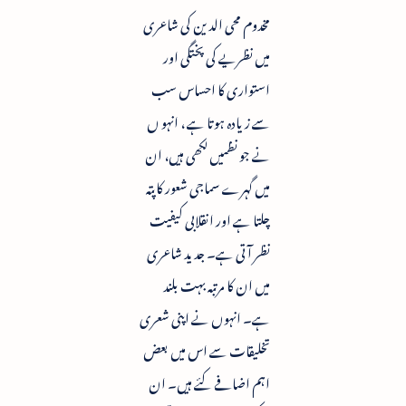
مخدوم محی الدین کی شاعری
میں نظریے کی پختگی اور
استواری کا احساس سب
سے زیادہ ہوتا ہے ، انہو ں
نے جو نظمیں لکھی ہیں، ان
میں گہرے سماجی شعور کا پتہ
چلتا ہے اور انقلابی کیفیت
نظر آتی ہے۔ جدید شاعری
میں ان کا مرتبہ بہت بلند
ہے۔ انہوں نے اپنی شعری
تخلیقات سے اس میں بعض
اہم اضافے کئے ہیں۔ ان