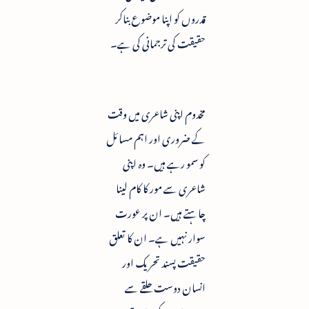
قدروں کو اپنا موضوع بناکر
حقیقت کی ترجمانی کی ہے۔
مخدوم اپنی شاعری میں وقت
کے ضروری اور اہم مسائل
کو سمو رہے ہیں۔ وہ اپنی
شاعری سے مور کا کام لینا
چاہتے ہیں۔ ان پر عورت
سوار نہیں ہے۔ ان کا تعلق
حقیقت پسند تحریک اور
انسان دوست حلقے سے