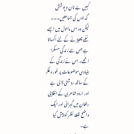
کہیں بے نان و پوشش
گداؤں کی جماعتیں۔۔۔
لیکن وہ اس ماحول میں ایسے
نغمے چھیڑنے کے لئے اکساتا
ہے جس سے زندگی مسکرا
اٹھے۔ اس نے زندگی کے
بنیادی موضوعات پر غور و فکر
کے ساتھ روشنی ڈالی ہے
اور اردو شاعری کے انقلابی
رجحان میں گہرائی اور ایک
واضح نقطۂ نظر کو پیش کیا
ہے۔