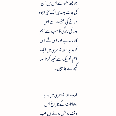
جو کچھ لکھا ہے اس میں ان
کی جدت پسندی ایک نئی ایجاد
ہونے کی حیثیت سے اس
دور کی زندگی کا سب سے اہم
کارنامہ ہے اور اس لئے اس
کو جدید اردو شاعری میں ایک
اہم تحریک سے تعبیر کرنا ایسا
کچھ بے جا نہیں۔
ادب اور شاعری میں جدید
رجحانات کے چراغ اس
وقت روشن ہوتے ہیں جب