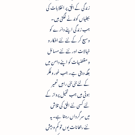
زندگی کے افق پر انقلابات کی
بجلیاں کوندنے لگتی ہیں۔
جب زندگی اپنے دائرے کو
وسیع کر کے نئے نئے افکار و
خیالات اور نئے نئے مسائل
و مقتضیات کو اپنے دامن میں
جگہ دیتی ہے۔ جب غور و فکر
کے لئے نئی نئی راہیں تعمیر
ہوتی ہیں جب تخیل پرواز کے
لئے کسی نئے افق کی تلاش
میں سرگرداں رہتا ہے۔ یہ
نئے رجحانات یوں تو کم و بیش