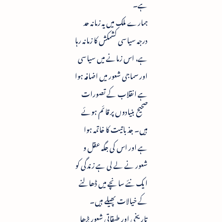
ہے۔
ہمارے ملک میں یہ زمانہ حد
درجہ سیاسی کشمکش کا زمانہ رہا
ہے، اس زمانے میں سیاسی
اور سماجی شعور میں اضافہ ہوا
ہے انقلاب کے تصورات
صحیح بنیادوں پر قائم ہوئے
ہیں۔ جذباتیت کا خاتمہ ہوا
ہے اور اس کی جگہ عقل و
شعور نے لے لی ہے زندگی کو
ایک نئے سانچے میں ڈھالنے
کے خیالات پھیلے ہیں۔
تاریخی اور طبقاتی شعور بڑھا