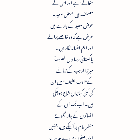
"خاکے" ہے اور اس کے
مصنف ہیں عوض سعید۔
عوض سعید کے بارے میں
عرض ہے کہ وہ خاصے پرانے
اور اہم افسانہ نگار ہیں۔
پاکستانی رسالوں خصوصاً
میرزا ادیب کے زمانے
کے"ادب لطیف" میں ان
کی کئی کہانیاں شائع ہوچکی
ہیں۔ اب تک ان کے
افسانوں کے چار مجموعے
منظر عا م پر آچکے ہیں، جنہیں
ادبی حلقوں میں بے حد سراہا