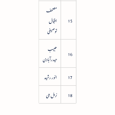
مصحف
15
اقبال
117
توصیفی
حبیب
123
16
حیدرآبادی
17
انور رشید
133
18
نرمل جی
140