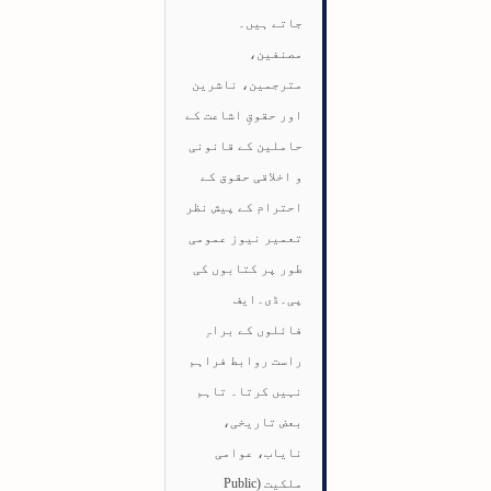
جاتے ہیں۔
مصنفین،
مترجمین، ناشرین
اور حقوقِ اشاعت کے
حاملین کے قانونی
و اخلاقی حقوق کے
احترام کے پیش نظر
تعمیر نیوز عمومی
طور پر کتابوں کی
پی۔ڈی۔ایف
فائلوں کے براہِ
راست روابط فراہم
نہیں کرتا۔ تاہم
بعض تاریخی،
نایاب، عوامی
ملکیت (Public