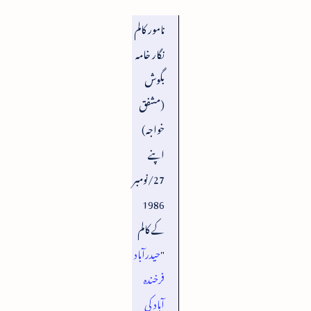
نامور کالم
نگار خامہ
بگوش
(مشفق
خواجہ)
اپنے
27/نومبر
1986
کے کالم
"
حیدرآباد
فرخندہ
آباد کی