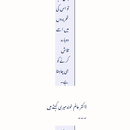
تو اس کی
تحریروں
میں اسے
دوبارہ
تلاش
کرنے کو
جی چاہتا
ہے۔
ڈاکٹر عالم خوندمیری کہتے ہیں
۔۔۔