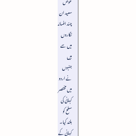
عوض
سعید ان
چند افسانہ
نگاروں
میں سے
ہیں
جنہوں
نے اردو
میں مختصر
کہانی کی
سطح کو
بلند کیا۔
کہانی کے