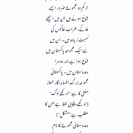
از کم دو مجموعے ضرور ایسے
شائع ہوئے ہیں جن میں اچھے
خاکے ، خراب خاکوں کی
نسبت زیادہ ہیں۔ ان میں
سے ایک مجموعہ پاکستان میں
شائع ہوا ہے اور دوسرا
ہندوستان میں۔ پاکستانی
مجموعہ بزرگ افسانہ نگار ممتاز
مفتی کا ہے "اوکھے لوگ"
(اوکھے، پنجابی لفظ ہے جس کا
مطلب ہے"مشکل")
ہندوستانی مجموعے کا نام