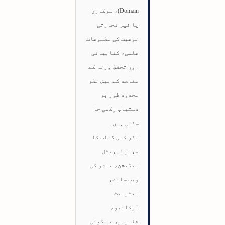
Domain)، سرکاری
یا غیر تجارتی
نوعیت کی مطبوعات
علمی، کتابیاتی
اور تحفظِ ورثہ کے
مقاصد کے پیش نظر
محدود طور پر
دستیاب رکھی جا
سکتی ہیں۔
اگر کسی کتاب کا
مجاز ڈیجیٹل
ایڈیشن، ناشر کی
ویب سائٹ،
انٹرنیٹ
آرکائیو،
لائبریری یا کوئی