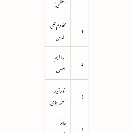
اعظمی)
مخدوم محی
8
1
الدین
ابراہیم
20
2
جلیس
خورشید
23
3
احمد جامی
عالم
29
4