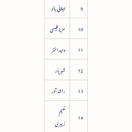
9
جیلانی بانو
76
10
عزیز قیسی
81
11
وحید اختر
84
12
شہریار
94
13
راشد آذر
102
نعیم
110
14
زبیری