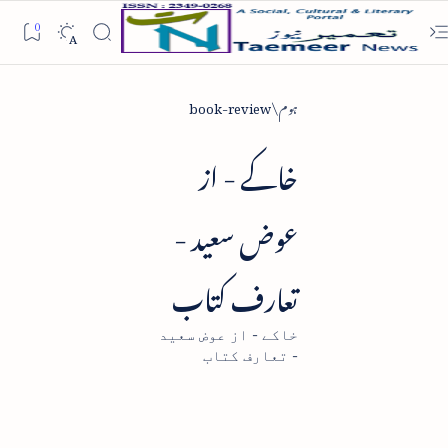
ہوم
book-review
خاکے - از
عوض سعید -
تعارف کتاب
خاکے - از عوض سعید
- تعارف کتاب