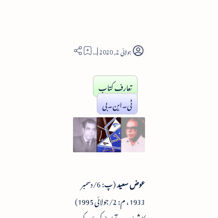
4
تعارف کتاب
ٹی۔این۔بی
عوض سعید
(پ: 6/دسمبر
1933 ، م: 2/جولائی 1995)
کا شمار حیدرآباد (دکن) کے