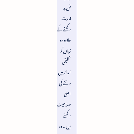
فن پر
قدرت
رکھنے کے
علاوہ وہ
زبان کو
تخلیقی
انداز میں
برتنے کی
اعلیٰ
صلاحیت
رکھتے
ہیں۔ وہ