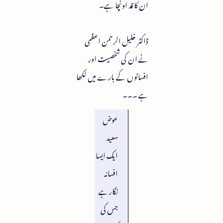
ان کا قد اونچا ہے۔
ڈاکٹر خلیل الرحمن اعظمی
نے ان کی شخصیت اور
افسانوں کے بارے میں لکھا
ہے ۔۔۔
عوض
سعید
ایک ایسا
افسانہ
نگار ہے
جس کی