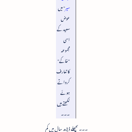
سیر
" میں
عوض
سعید کے
اسی
مجموعہ
"خاکے"
کا تعارف
کرواتے
ہوئے
لکھتے ہیں
۔۔۔
۔۔۔ پچھلے ڈیڑھ سال میں کم