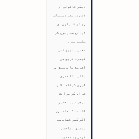
دیگر قانونی آن
لائن ذریعہ دستیاب
ہو تو قارئین ان
ذرائع سے رجوع کر
سکتے ہیں۔
تعمیر نیوز کسی
تیسرے فریق کی
اشاعت یا تخلیق پر
ملکیت کا دعویٰ
نہیں کرتا، الا یہ
کہ اس کی صراحت
موجود ہو۔ حقوقِ
اشاعت کے حاملین
اگر کسی کتاب سے
متعلق وضاحت،
ترمیم، محدود