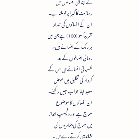
کے ابتدائی افسانوں میں
رومانیت کا گہرا پرتو ملتا ہے۔
ان کے افسانوں کی تعداد
تقریباً سو (100) ہے جن میں
ہر رنگ کے افسانے ہیں۔
رومانی افسانوں کے بعد
نفسیاتی افسانے ہیں جن کے
کردار کی تخلیق میں عوض
سعید اپنا جواب نہیں رکھتے۔
ان افسانوں کا موضوع
سماج ہے اور دلچسپ انداز
میں سماج کی بیماریوں کی
نشاندہی کرتے رہے ہیں۔