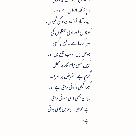
اپنے کلبہ افزاں سے دور،
حیدرآباد فرخندہ بنیاد کی گلیوں،
کوچوں اور ادبی محفلوں کی
سیر کررہا ہے۔ کہیں کسی
ہوٹل میں ادیب جمع ہیں اور
کہیں کسی قیام گاہ پر محفل
گرم ہے۔ غرض ہر طرف
گہما گہمی دکھائی دیتی ہے اور
زبان بھی وہی سنائی دیتی
ہے جو حیدرآباد میں بولی جاتی
ہے۔