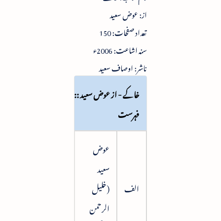
از: عوض سعید
تعداد صفحات: 150
سنہ اشاعت: 2006ء
ناشر: اوصاف سعید
خاکے - از عوض سعید ::
فہرست
عوض
سعید
الف
(خلیل
5
الرحمن