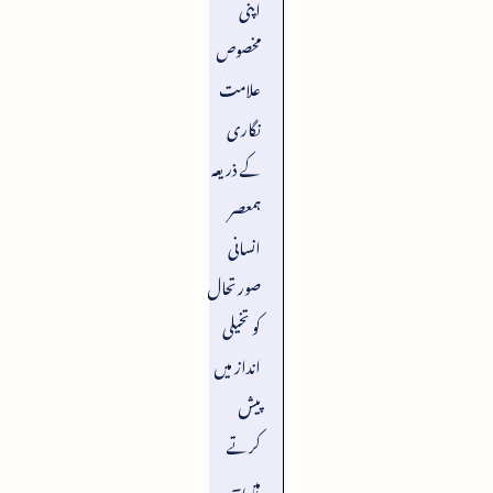
اپنی
مخصوص
علامت
نگاری
کے ذریعہ
ہمعصر
انسانی
صورتحال
کو تخیلی
انداز میں
پیش
کرتے
ہیں۔