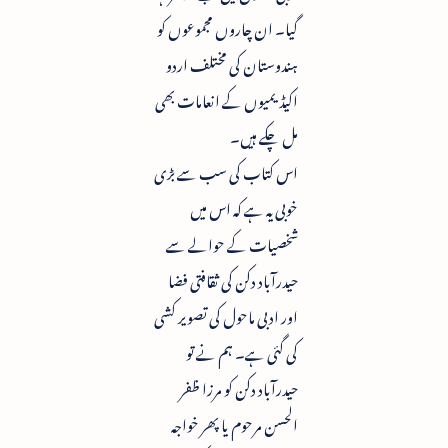
گیا۔ ان چاروں مجموعوں کو
ہندوستان کی مختلف اردو
اکیڈیمیوں کے انعامات بھی
مل چکے ہیں۔
اس کتاب کی سب سے بڑی
خوبی یہ ہے کہ اس میں
شخصیات کے حوالے سے
حیدرآباد دکن کی ثقافتی فضا
اور ادبی ماحول کی تصویر کشی
کی گئی ہے۔ ہم نے تو
حیدرآباد دکن کو مرزا ظفر
الحسن مرحوم یا پھر خواجہ