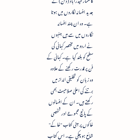
جدید افسانہ نگاروں میں ہوتا
ہے۔ وہ ان چند افسانہ
نگاروں میں سے ہیں جنہوں
نے اردو میں مختصر کہانی کی
سطح کو بلند کیا ہے۔ کہانی کے
فن پر قدرت رکھنے کے علاوہ
وہ زبان کو تخلیقی انداز میں
برتنے کی اعلیٰ صلاحیت بھی
رکھتے ہیں۔ ان کے افسانوں
کے پانچ مجموعے اور شخصی
خاکوں پر مبنی کتاب "خاکے"
شائع ہو چکی ہے۔ اس کتاب