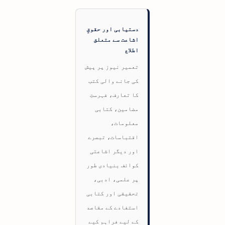
دستیابی اور حقوقِ
اشاعت سے متعلق
اطلاع
تعمیر نیوز پر پیش
کی جانے والی کتب
کا تعارف، فہرستِ
مضامین، کتابی
معلومات،
اقتباسات، تبصرے
اور دیگر اشاعتی
کوائف بنیادی طور
پر علمی، ادبی،
تحقیقی اور کتابی
استفادے کے مقاصد
کے لیے فراہم کیے