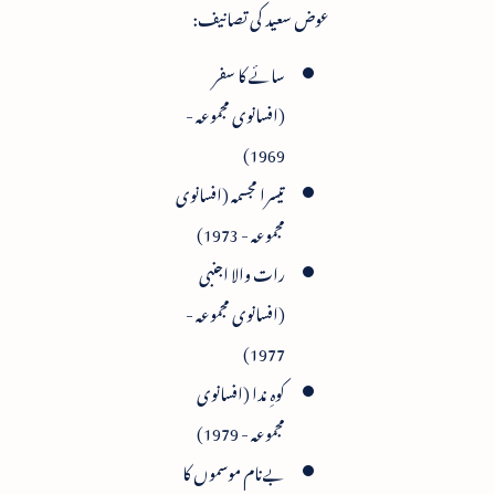
عوض سعید کی تصانیف:
سائے کا سفر
(افسانوی مجموعہ -
1969)
تیسرا مجسمہ (افسانوی
مجموعہ - 1973)
رات والا اجنبی
(افسانوی مجموعہ -
1977)
کوہِ ندا (افسانوی
مجموعہ - 1979)
بےنام موسموں کا