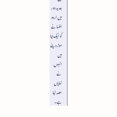
جدید دور
میں اردو
افسانے
کو ایک نیا
موڑ دینے
میں
انہوں
نے
نمایاں
حصہ لیا
ہے۔