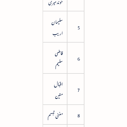
خوندمیری
سلیمان
39
5
اریب
قاضی
50
6
سلیم
اقبال
57
7
متین
8
مغنی تبسم
65