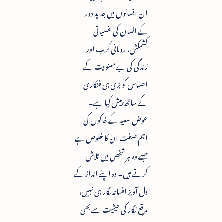
ان افسانوں میں جدید دور
کے انسان کی نفسیاتی
کشمکش، رومانی کرب اور
زندگی کی بےمعنویت کے
احساس کو بڑی ہی فنکاری
کے ساتھ پیش کیا ہے۔
عوض سعید کے خاکوں کی
اہم صفت ان کا خلوص ہے
جسے وہ ہر شخص میں تلاش
کرتے ہیں۔ وہ اپنے انداز کے
دل آویز افسانہ نگار ہی نہیں،
مرقع نگار کی حیثیت سے بھی