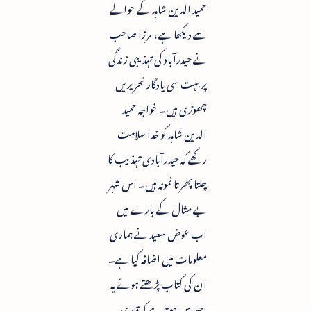
حمید الدین شاہد کے حوالے
سے دیکھا ہے ، مرزا صاحب
نے حیدرآباد کی تہذیبی زندگی
پر بہت سی یادگار تحریریں
چھوڑی ہیں۔ خواجہ حمید
الدین شاہد کو خدا سلامت
رکھے کہ حیدرآبادی تہذیب کا
چلتا پھرتا نمونہ ہیں۔ اس شہر
بے مثال کے بارے میں
اب عوض سعید نے ہماری
معلومات میں اضافہ کیا ہے۔
ان کی کتاب پڑھتے ہوئے یہ
احساس ہوتا ہے کہ قاری