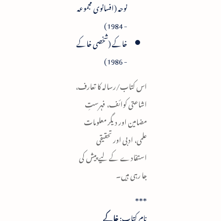
نوحہ (افسانوی مجموعہ
- 1984)
خاکے (شخصی خاکے
- 1986)
اس کتاب/رسالہ کا تعارف،
اشاعتی کوائف، فہرستِ
مضامین اور دیگر معلومات
علمی، ادبی اور تحقیقی
استفادے کے لیے پیش کی
جا رہی ہیں۔
***
نام کتاب:
خاکے