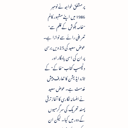
پر مشفق خواجہ نے نومبر
1986 میں اپنے مشہور کالم
"خامہ بگوش کے قلم سے"
تعریفی رائے سے نوازا ہے۔
عوض سعید کی 25 ویں برسی
پر ان کی اسی یادگار اور
دلچسپ کتاب "خاکے" کے
تازہ ایڈیشن کا تعارف پیش
خدمت ہے۔ عوض سعید
نے افسانہ نگاری کا آغاز ترقی
پسند تحریک کی سرگرمیوں
کے دور میں کیا۔ لیکن ان