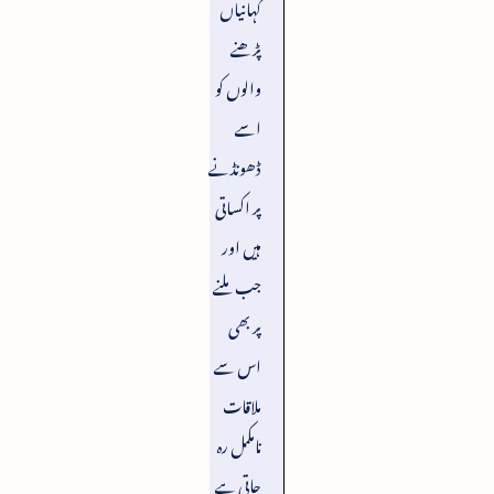
کہانیاں
پڑھنے
والوں کو
اسے
ڈھونڈنے
پر اکساتی
ہیں اور
جب ملنے
پر بھی
اس سے
ملاقات
نامکمل رہ
جاتی ہے